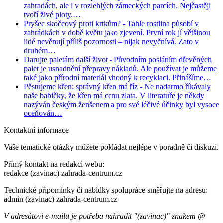
zahradách, ale i v rozlehlých zámeckých parcích. Nejčastěji
tvoří živé ploty.…
Pryšec skočcový proti krtkům?
- Tahle rostlina působí v
zahrádkách v době květu jako zjevení. První rok jí většinou
lidé nevěnují příliš pozornosti – nijak nevyčnívá. Zato v
druhém…
Darujte paletám další život
- Původním posláním dřevěných
palet je usnadnění přepravy nákladů. Ale používat je můžeme
také jako přírodní materiál vhodný k recyklaci. Přinášíme…
Pěstujeme křen: správný křen má říz
- Ne nadarmo říkávaly
naše babičky, že křen má cenu zlata. V literatuře je někdy
nazýván českým ženšenem a pro své léčivé účinky byl vysoce
oceňován…
Kontaktní informace
Vaše tematické otázky můžete pokládat nejlépe v poradně či diskuzi.
Přímý kontakt na redakci webu:
redakce (zavinac) zahrada-centrum.cz
Technické připomínky či nabídky spolupráce směřujte na adresu:
admin (zavinac) zahrada-centrum.cz
V adresátovi e-mailu je potřeba nahradit "(zavinac)" znakem @