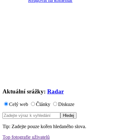
Reagovat na komentář
Aktuální srážky:
Radar
Celý web
Články
Diskuze
Tip: Zadejte pouze kořen hledaného slova.
Top fotografie uživatelů