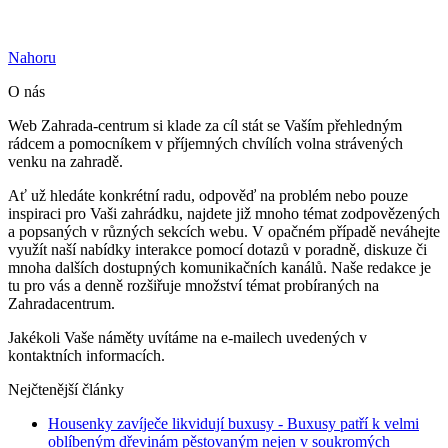
Nahoru
O nás
Web Zahrada-centrum si klade za cíl stát se Vaším přehledným
rádcem a pomocníkem v příjemných chvílích volna strávených
venku na zahradě.
Ať už hledáte konkrétní radu, odpověď na problém nebo pouze
inspiraci pro Vaši zahrádku, najdete již mnoho témat zodpovězených
a popsaných v různých sekcích webu. V opačném případě neváhejte
využít naší nabídky interakce pomocí dotazů v poradně, diskuze či
mnoha dalších dostupných komunikačních kanálů. Naše redakce je
tu pro vás a denně rozšiřuje množství témat probíraných na
Zahradacentrum.
Jakékoli Vaše náměty uvítáme na e-mailech uvedených v
kontaktních informacích.
Nejčtenější články
Housenky zavíječe likvidují buxusy
- Buxusy patří k velmi
oblíbeným dřevinám pěstovaným nejen v soukromých