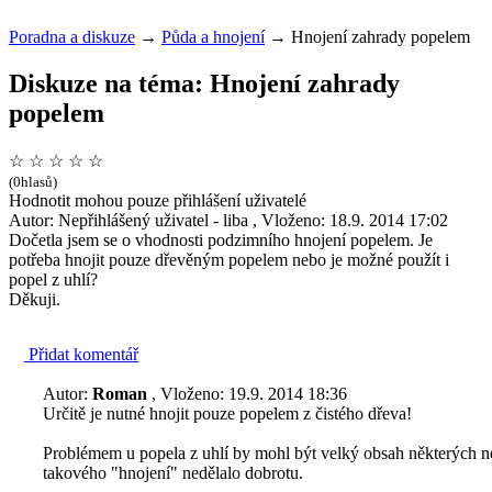
Poradna a diskuze
→
Půda a hnojení
→
Hnojení zahrady popelem
Diskuze na téma: Hnojení zahrady
popelem
☆
☆
☆
☆
☆
(0hlasů)
Hodnotit mohou pouze přihlášení uživatelé
Autor: Nepřihlášený uživatel - liba , Vloženo: 18.9. 2014 17:02
Dočetla jsem se o vhodnosti podzimního hnojení popelem. Je
potřeba hnojit pouze dřevěným popelem nebo je možné použít i
popel z uhlí?
Děkuji.
Přidat komentář
Autor:
Roman
, Vloženo: 19.9. 2014 18:36
Určitě je nutné hnojit pouze popelem z čistého dřeva!
Problémem u popela z uhlí by mohl být velký obsah některých n
takového "hnojení" nedělalo dobrotu.