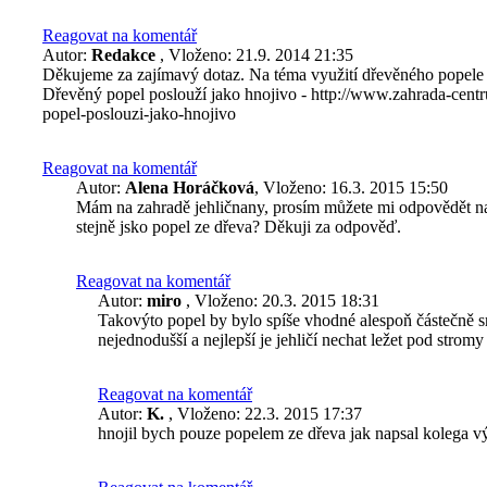
Reagovat na komentář
Autor:
Redakce
, Vloženo: 21.9. 2014 21:35
Děkujeme za zajímavý dotaz. Na téma využití dřevěného popele v
Dřevěný popel poslouží jako hnojivo - http://www.zahrada-cent
popel-poslouzi-jako-hnojivo
Reagovat na komentář
Autor:
Alena Horáčková
, Vloženo: 16.3. 2015 15:50
Mám na zahradě jehličnany, prosím můžete mi odpovědět nad
stejně jsko popel ze dřeva? Děkuji za odpověď.
Reagovat na komentář
Autor:
miro
, Vloženo: 20.3. 2015 18:31
Takovýto popel by bylo spíše vhodné alespoň částečně 
nejednodušší a nejlepší je jehličí nechat ležet pod stromy 
Reagovat na komentář
Autor:
K.
, Vloženo: 22.3. 2015 17:37
hnojil bych pouze popelem ze dřeva jak napsal kolega vý