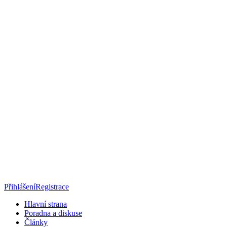
Přihlášení
Registrace
Hlavní strana
Poradna a diskuse
Články