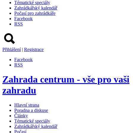
Tématické speciály
Zahrádkářský kalendář
Počasí pro zahrádkáře
Facebook
RSS
Přihlášení
|
Registrace
Facebook
RSS
Zahrada centrum - vše pro vaši
zahradu
Hlavní strana
Poradna a diskuse
Články
Tématické speciály
Zahrádkářský kalendář
Počasí