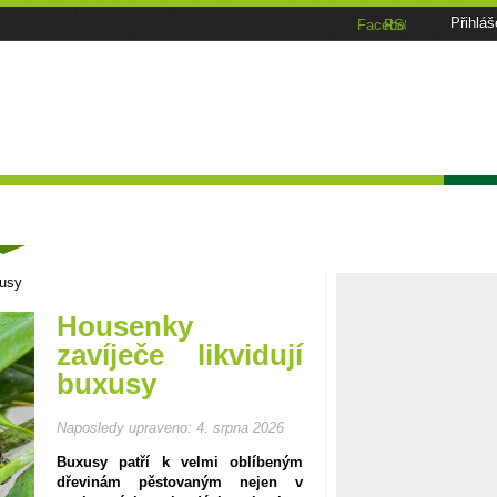
Přihláš
Facebook
RSS
Tématické speciály
Zahrádkářský kalendář
Poča
ánky
xusy
Housenky
zavíječe likvidují
buxusy
Naposledy upraveno:
4. srpna 2026
Buxusy patří k velmi oblíbeným
dřevinám pěstovaným nejen v