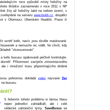
sledujícím roce způsobil místy holožíry na
tohoto škůdce zaznamenán v roce 2011 v NP
ilné žíry až holožíry také na našem území, v
e zveřejněné na serveru
www.biolib.cz
, dospělci
aké v Olomouci, Uherském Hradišti, Praze či
žír uvnitř keře, navíc jsou skvěle maskované.
housenek a nemusíte nic vidět. Ve chvíli, kdy
 důkladně "zkonzumován".
i a keře buxusu opakovaně pečlivě kontrolujte.
 dovnitř. Přítomnost zavíječe zimostrázového
 ale i množství trusu připomínajícího drobné
vdovou pohromou dokládá
video
nazvané
Der
í na buxusu.
ánit?
S řešením tohoto problému si lámou hlavu
nejen jednotliví zahrádkáři, ale i celé
vědecké zahraniční týmy.
SaveBuxus
se