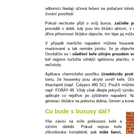
odborníci hledají účinná řešení na potlačení tohot
životní prostředí.
Pokud nechcete přijít o svůj buxus,
začněte p
provádět v době, kdy jsou tito škůdci aktivní, 
dříve přítomnost škůdce objevíte, tím lépe jej můž
V případě menšího napadení můžete housenk
maskované a tak nemáte jistotu, že je objevít
Osvědčilo se i
ošetření keře silným proudem vo
keř nejprve rozložte silnější igelitovou plachtu
nečistoty.
Aplikace chemického postřiku (
insekticidu pro
tomu, že housenky jsou ukryté uvnitř keře. Úč
thiacloprid (např. Calypso 480 SC). Použít můžete 
např. FORAY 48. Vždy však dbejte pokynů výrobce 
aplikujte co nejdříve po zjištěném napadení. N
generací škůdce na polovinu dubna, červen a konec
Co bude s buxusy dál?
Vše závisí na míře poškození keře a
ročním období. Pokud nejsou keře
zlikvidovány kompletně, pak
máte šanci,