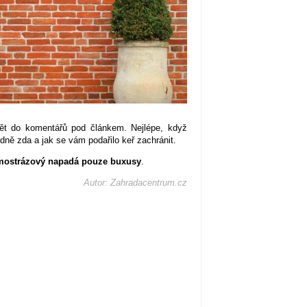
ět do komentářů pod článkem. Nejlépe, když
adně zda a jak se vám podařilo keř zachránit.
imostrázový napadá pouze buxusy
.
Autor: Zahradacentrum.cz