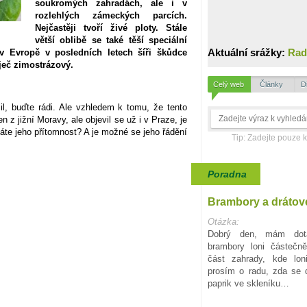
soukromých zahradách, ale i v
rozlehlých zámeckých parcích.
Nejčastěji tvoří živé ploty. Stále
větší oblibě se také těší speciální
Aktuální srážky:
Rad
v Evropě v posledních letech šíři škůdce
ječ zimostrázový.
Celý web
Články
D
l, buďte rádi. Ale vzhledem k tomu, že tento
 z jižní Moravy, ale objevil se už i v Praze, je
áte jeho přítomnost? A je možné se jeho řádění
Tip: Zadejte pouze 
Poradna
Brambory a drátov
Otázka:
Dobrý den, mám dota
brambory loni částečn
část zahrady, kde lon
prosím o radu, zda se d
paprik ve skleníku…