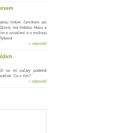
ervem
anou mrkev červíkem asi
růžová, má hnědou hlavu a
sím o označení a o možnou
 Rybová
»
odpověď
růžích
ůží se mi začaly podélně
ruliček. Co s tím?
»
odpověď