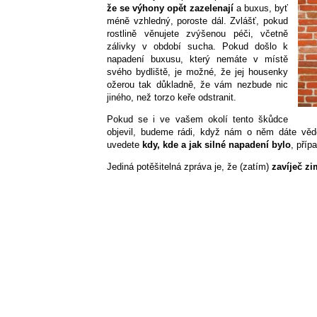
že se výhony opět zazelenají
a buxus, byť
méně vzhledný, poroste dál. Zvlášť, pokud
rostlině věnujete zvýšenou péči, včetně
zálivky v období sucha. Pokud došlo k
napadení buxusu, který nemáte v místě
svého bydliště, je možné, že jej housenky
ožerou tak důkladně, že vám nezbude nic
jiného, než torzo keře odstranit.
Pokud se i ve vašem okolí tento škůdce
objevil, budeme rádi, když nám o něm dáte věd
uvedete
kdy, kde a jak silné napadení bylo
, příp
Jediná potěšitelná zpráva je, že (zatím)
zavíječ z