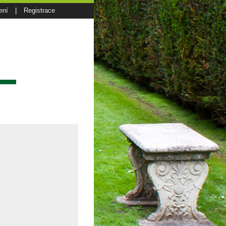
ení
|
Registrace
sí