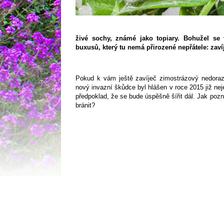
živé sochy, známé jako topiary. Bohužel se 
buxusů, který tu nemá přirozené nepřátele: zaví
Pokud k vám ještě zavíječ zimostrázový nedorazi
nový invazní škůdce byl hlášen v roce 2015 již nejen
předpoklad, že se bude úspěšně šířit dál. Jak pozn
bránit?