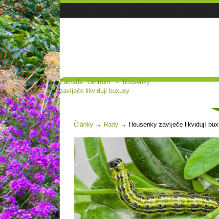
Zahrada centrum - housenky
Hlavní strana
Poradna a diskuse
zavíječe likvidují buxusy
Čl
Články
→
Rady
→
Housenky zavíječe likvidují bu