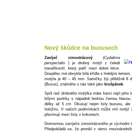
Nový škůdce na buxusech
Zavíječ zimostrázový
(
Cydalima
perspectalis
) je drobný motýl z čeledi
travaříkovití, který patří mezi dobré letce.
Dospělec má obvykle bílá křídla s hnědým lemem, ale
motýla je 40 – 45 mm. Samičky žijí přibližně 8 d
(
Buxus
), známého u nás také jako
krušpánek
.
Spíš než drobného motýlka máte šanci najít jeho l
bílými puntíky s nápadně lesklou černou hlavou
délky až 5 cm. Okusují nejen listy buxusu, ale
holožíru. V našich podmínkách může mít motýl 
přezimují mezi listy v kokonech.
Domovinou zavíječe zimostrázového je východní 
Předpokládá se, že pronikl v rámci mezinárodní