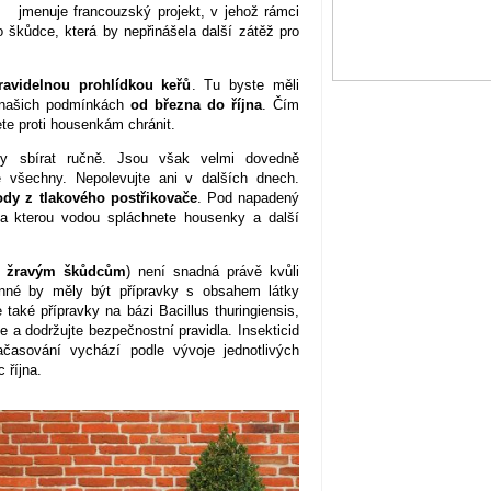
jmenuje francouzský projekt, v jehož rámci
o škůdce, která by nepřinášela další zátěž pro
ravidelnou prohlídkou keřů
. Tu byste měli
v našich podmínkách
od března do října
. Čím
ete proti housenkám chránit.
y sbírat ručně. Jsou však velmi dovedně
e všechny. Nepolevujte ani v dalších dnech.
dy z tlakového postřikovače
. Pod napadený
, na kterou vodou spláchnete housenky a další
ti žravým škůdcům
) není snadná právě kvůli
inné by měly být přípravky s obsahem látky
také přípravky na bázi Bacillus thuringiensis,
a dodržujte bezpečnostní pravidla. Insekticid
ačasování vychází podle vývoje jednotlivých
 října.