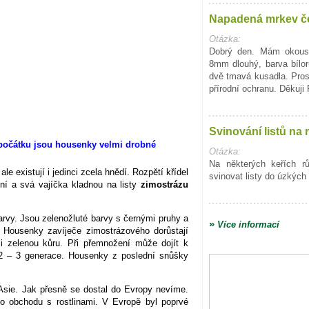
Napadená mrkev č
Otázka:
Dobrý den. Mám okous
8mm dlouhý, barva bílo
dvě tmavá kusadla. Pro
přírodní ochranu. Děkuji
Svinování listů na 
Otázka:
Na některých keřích r
 existují i jedinci zcela hnědí. Rozpětí křídel
svinovat listy do úzkých 
ní a svá vajíčka kladnou na listy
zimostrázu
arvy. Jsou zelenožluté barvy s černými pruhy a
»
Více informací
. Housenky zavíječe zimostrázového dorůstají
 i zelenou kůru. Při přemnožení může dojít k
2 – 3 generace. Housenky z poslední snůšky
Asie. Jak přesně se dostal do Evropy nevíme.
ho obchodu s rostlinami. V Evropě byl poprvé