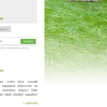
ar
iskuze
kořen hledaného slova.
ec
z, mohu letos vysadit
ě napadené drátovcem na
i brambory nebyly? Dále
á nějak předejít napadení
»
odpověď