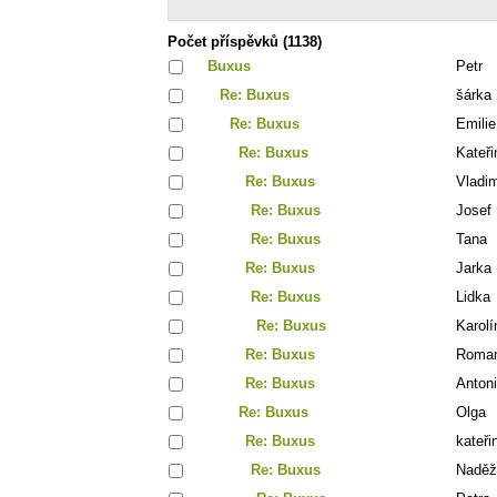
Počet příspěvků (1138)
Buxus
Petr
Re: Buxus
šárka
Re: Buxus
Emilie
Re: Buxus
Kateři
Re: Buxus
Vladim
Re: Buxus
Josef
Re: Buxus
Tana
Re: Buxus
Jarka
Re: Buxus
Lidka
Re: Buxus
Karolí
Re: Buxus
Roma
Re: Buxus
Anton
Re: Buxus
Olga
Re: Buxus
kateři
Re: Buxus
Naděž