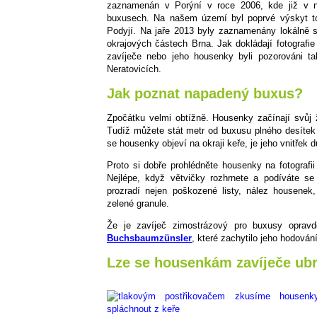
zaznamenán v Porýní v roce 2006, kde již v ná
buxusech. Na našem území byl poprvé výskyt 
Podyjí. Na jaře 2013 byly zaznamenány lokálně s
okrajových částech Brna. Jak dokládají fotografi
zavíječe nebo jeho housenky byli pozorováni t
Neratovicích.
Jak poznat napadený buxus?
Zpočátku velmi obtížně. Housenky začínají svůj 
Tudíž můžete stát metr od buxusu plného desítek 
se housenky objeví na okraji keře, je jeho vnitřek
Proto si dobře prohlédněte housenky na fotografi
Nejlépe, když větvičky rozhrnete a podíváte se
prozradí nejen poškozené listy, nález housenek,
zelené granule.
Že je zavíječ zimostrázový pro buxusy opra
Buchsbaumzünsler
, které zachytilo jeho hodován
Lze se housenkám zavíječe ubr