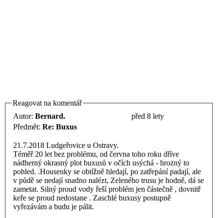
Reagovat na komentář
Autor:
Bernard.
před 8 lety
Předmět:
Re: Buxus
21.7.2018 Ludgeřovice u Ostravy.
Téměř 20 let bez problému, od června toho roku dříve
nádherný okrasný plot buxusů v očích usýchá - hrozný to
pohled. .Housenky se obtížně hledají, po zatřepání padají, ale
v půdě se nedají snadno nalézt, Zeleného trusu je hodně, dá se
zametat. Silný proud vody řeší problém jen částečně , dovnitř
keře se proud nedostane . Zaschlé buxusy postupně
vyřezávám a budu je pálit.