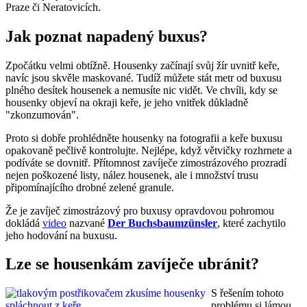
Praze či Neratovicích.
Jak poznat napadený buxus?
Zpočátku velmi obtížně. Housenky začínají svůj žír uvnitř keře,
navíc jsou skvěle maskované. Tudíž můžete stát metr od buxusu
plného desítek housenek a nemusíte nic vidět. Ve chvíli, kdy se
housenky objeví na okraji keře, je jeho vnitřek důkladně
"zkonzumován".
Proto si dobře prohlédněte housenky na fotografii a keře buxusu
opakovaně pečlivě kontrolujte. Nejlépe, když větvičky rozhrnete a
podíváte se dovnitř. Přítomnost zavíječe zimostrázového prozradí
nejen poškozené listy, nález housenek, ale i množství trusu
připomínajícího drobné zelené granule.
Že je zavíječ zimostrázový pro buxusy opravdovou pohromou
dokládá
video
nazvané
Der Buchsbaumzünsler
, které zachytilo
jeho hodování na buxusu.
Lze se housenkám zavíječe ubránit?
S řešením tohoto
problému si lámou