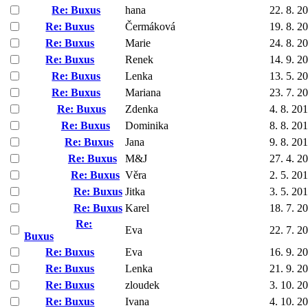
Re: Buxus
hana
22. 8. 2
Re: Buxus
Čermáková
19. 8. 2
Re: Buxus
Marie
24. 8. 2
Re: Buxus
Renek
14. 9. 2
Re: Buxus
Lenka
13. 5. 2
Re: Buxus
Mariana
23. 7. 2
Re: Buxus
Zdenka
4. 8. 20
Re: Buxus
Dominika
8. 8. 20
Re: Buxus
Jana
9. 8. 20
Re: Buxus
M&J
27. 4. 2
Re: Buxus
Věra
2. 5. 20
Re: Buxus
Jitka
3. 5. 20
Re: Buxus
Karel
18. 7. 2
Re:
Eva
22. 7. 2
Buxus
Re: Buxus
Eva
16. 9. 2
Re: Buxus
Lenka
21. 9. 2
Re: Buxus
zloudek
3. 10. 2
Re: Buxus
Ivana
4. 10. 2