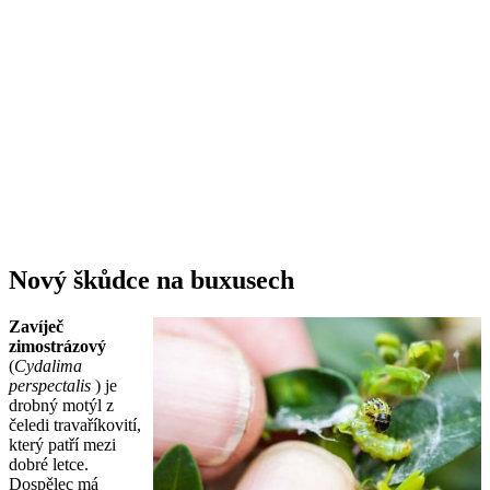
Nový škůdce na buxusech
Zavíječ
zimostrázový
(
Cydalima
perspectalis
) je
drobný motýl z
čeledi travaříkovití,
který patří mezi
dobré letce.
Dospělec má