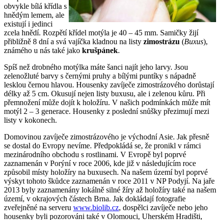
obvykle bílá křídla s
hnědým lemem, ale
existují i jedinci
zcela hnědí. Rozpětí křídel motýla je 40 – 45 mm. Samičky žijí
přibližně 8 dní a svá vajíčka kladnou na listy
zimostrázu
(
Buxus
),
známého u nás také jako
krušpánek
.
Spíš než drobného motýlka máte šanci najít jeho larvy. Jsou
zelenožluté barvy s černými pruhy a bílými puntíky s nápadně
lesklou černou hlavou. Housenky zavíječe zimostrázového dorůstají
délky až 5 cm. Okusují nejen listy buxusu, ale i zelenou kůru. Při
přemnožení může dojít k holožíru. V našich podmínkách může mít
motýl 2 – 3 generace. Housenky z poslední snůšky přezimují mezi
listy v kokonech.
Domovinou zavíječe zimostrázového je východní Asie. Jak přesně
se dostal do Evropy nevíme. Předpokládá se, že pronikl v rámci
mezinárodního obchodu s rostlinami. V Evropě byl poprvé
zaznamenán v Porýní v roce 2006, kde již v následujícím roce
způsobil místy holožíry na buxusech. Na našem území byl poprvé
výskyt tohoto škůdce zaznamenán v roce 2011 v NP Podyjí. Na jaře
2013 byly zaznamenány lokálně silné žíry až holožíry také na našem
území, v okrajových částech Brna. Jak dokládají fotografie
zveřejněné na serveru
www.biolib.cz
, dospělci zavíječe nebo jeho
housenky byli pozorováni také v Olomouci, Uherském Hradišti,