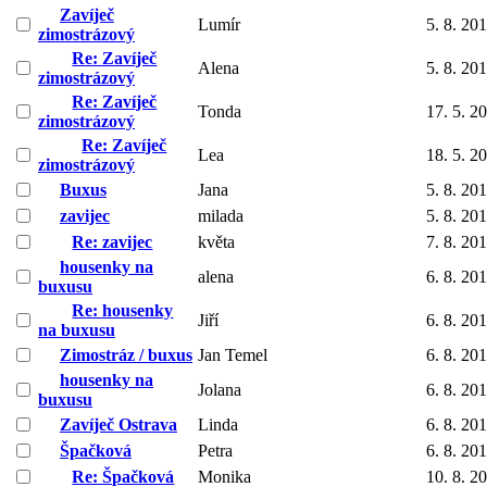
Zavíječ
Lumír
5. 8. 20
zimostrázový
Re: Zavíječ
Alena
5. 8. 20
zimostrázový
Re: Zavíječ
Tonda
17. 5. 2
zimostrázový
Re: Zavíječ
Lea
18. 5. 2
zimostrázový
Buxus
Jana
5. 8. 20
zavijec
milada
5. 8. 20
Re: zavijec
květa
7. 8. 20
housenky na
alena
6. 8. 20
buxusu
Re: housenky
Jiří
6. 8. 20
na buxusu
Zimostráz / buxus
Jan Temel
6. 8. 20
housenky na
Jolana
6. 8. 20
buxusu
Zavíječ Ostrava
Linda
6. 8. 20
Špačková
Petra
6. 8. 20
Re: Špačková
Monika
10. 8. 2