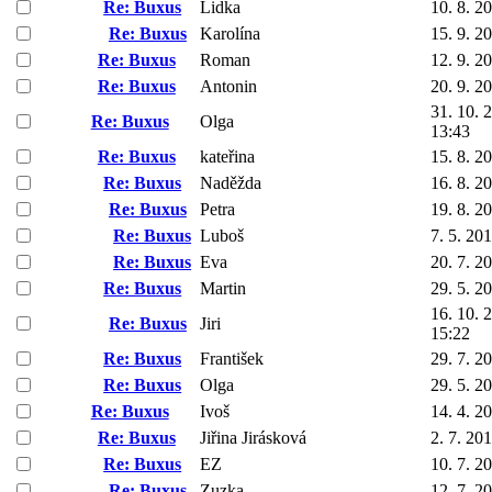
Re: Buxus
Lidka
10. 8. 2
Re: Buxus
Karolína
15. 9. 2
Re: Buxus
Roman
12. 9. 2
Re: Buxus
Antonin
20. 9. 2
31. 10. 
Re: Buxus
Olga
13:43
Re: Buxus
kateřina
15. 8. 2
Re: Buxus
Naděžda
16. 8. 2
Re: Buxus
Petra
19. 8. 2
Re: Buxus
Luboš
7. 5. 20
Re: Buxus
Eva
20. 7. 2
Re: Buxus
Martin
29. 5. 2
16. 10. 
Re: Buxus
Jiri
15:22
Re: Buxus
František
29. 7. 2
Re: Buxus
Olga
29. 5. 2
Re: Buxus
Ivoš
14. 4. 2
Re: Buxus
Jiřina Jirásková
2. 7. 20
Re: Buxus
EZ
10. 7. 2
Re: Buxus
Zuzka
12. 7. 2