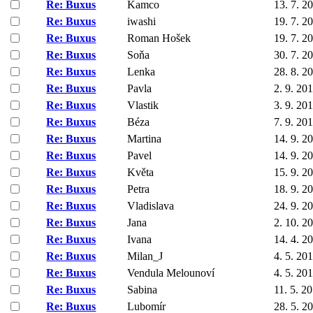
Re: Buxus
Kamco
13. 7. 2
Re: Buxus
iwashi
19. 7. 2
Re: Buxus
Roman Hošek
19. 7. 2
Re: Buxus
Soňa
30. 7. 2
Re: Buxus
Lenka
28. 8. 2
Re: Buxus
Pavla
2. 9. 20
Re: Buxus
Vlastik
3. 9. 20
Re: Buxus
Béza
7. 9. 20
Re: Buxus
Martina
14. 9. 2
Re: Buxus
Pavel
14. 9. 2
Re: Buxus
Květa
15. 9. 2
Re: Buxus
Petra
18. 9. 2
Re: Buxus
Vladislava
24. 9. 2
Re: Buxus
Jana
2. 10. 2
Re: Buxus
Ivana
14. 4. 2
Re: Buxus
Milan_J
4. 5. 20
Re: Buxus
Vendula Melounoví
4. 5. 20
Re: Buxus
Sabina
11. 5. 2
Re: Buxus
Lubomír
28. 5. 2