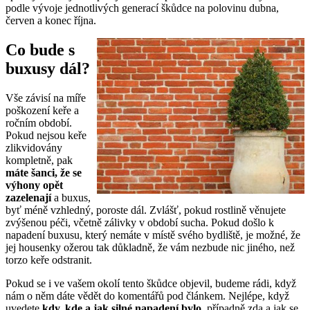
podle vývoje jednotlivých generací škůdce na polovinu dubna,
červen a konec října.
Co bude s
buxusy dál?
Vše závisí na míře
poškození keře a
ročním období.
Pokud nejsou keře
zlikvidovány
kompletně, pak
máte šanci, že se
výhony opět
zazelenají
a buxus,
byť méně vzhledný, poroste dál. Zvlášť, pokud rostlině věnujete
zvýšenou péči, včetně zálivky v období sucha. Pokud došlo k
napadení buxusu, který nemáte v místě svého bydliště, je možné, že
jej housenky ožerou tak důkladně, že vám nezbude nic jiného, než
torzo keře odstranit.
Pokud se i ve vašem okolí tento škůdce objevil, budeme rádi, když
nám o něm dáte vědět do komentářů pod článkem. Nejlépe, když
uvedete
kdy, kde a jak silné napadení bylo
, případně zda a jak se