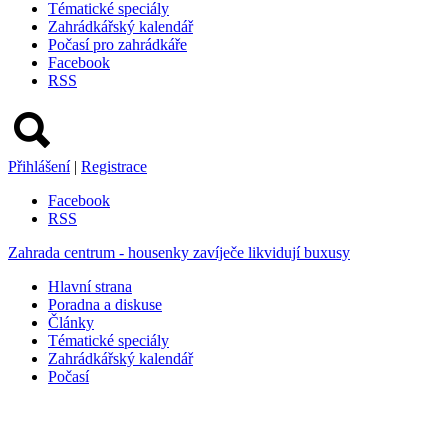
Tématické speciály
Zahrádkářský kalendář
Počasí pro zahrádkáře
Facebook
RSS
Přihlášení
|
Registrace
Facebook
RSS
Zahrada centrum - housenky zavíječe likvidují buxusy
Hlavní strana
Poradna a diskuse
Články
Tématické speciály
Zahrádkářský kalendář
Počasí