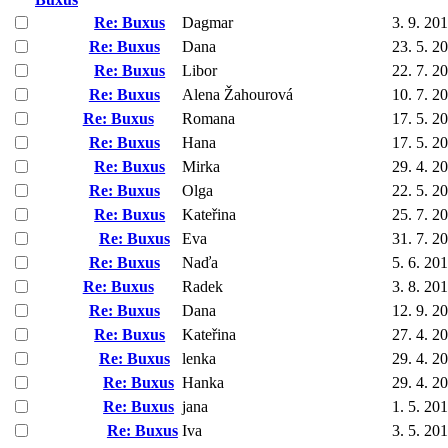
Re: Buxus
Dagmar
3. 9. 20
Re: Buxus
Dana
23. 5. 2
Re: Buxus
Libor
22. 7. 2
Re: Buxus
Alena Žahourová
10. 7. 2
Re: Buxus
Romana
17. 5. 2
Re: Buxus
Hana
17. 5. 2
Re: Buxus
Mirka
29. 4. 2
Re: Buxus
Olga
22. 5. 2
Re: Buxus
Kateřina
25. 7. 2
Re: Buxus
Eva
31. 7. 2
Re: Buxus
Naďa
5. 6. 20
Re: Buxus
Radek
3. 8. 20
Re: Buxus
Dana
12. 9. 2
Re: Buxus
Kateřina
27. 4. 2
Re: Buxus
lenka
29. 4. 2
Re: Buxus
Hanka
29. 4. 2
Re: Buxus
jana
1. 5. 20
Re: Buxus
Iva
3. 5. 20