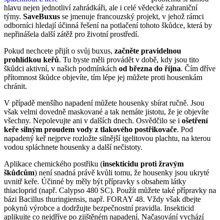
hlavu nejen jednotliví zahrádkáři, ale i celé vědecké zahraniční
týmy.
SaveBuxus
se jmenuje francouzský projekt, v jehož rámci
odborníci hledají účinná řešení na potlačení tohoto škůdce, která by
nepřinášela další zátěž pro životní prostředí.
Pokud nechcete přijít o svůj buxus,
začněte pravidelnou
prohlídkou keřů
. Tu byste měli provádět v době, kdy jsou tito
škůdci aktivní, v našich podmínkách
od března do října
. Čím dříve
přítomnost škůdce objevíte, tím lépe jej můžete proti housenkám
chránit.
V případě menšího napadení můžete housenky sbírat ručně. Jsou
však velmi dovedně maskované a tak nemáte jistotu, že je objevíte
všechny. Nepolevujte ani v dalších dnech. Osvědčilo se i
ošetření
keře silným proudem vody z tlakového postřikovače
. Pod
napadený keř nejprve rozložte silnější igelitovou plachtu, na kterou
vodou spláchnete housenky a další nečistoty.
Aplikace chemického postřiku (
insekticidu proti žravým
škůdcům
) není snadná právě kvůli tomu, že housenky jsou ukryté
uvnitř keře. Účinné by měly být přípravky s obsahem látky
thiacloprid (např. Calypso 480 SC). Použít můžete také přípravky na
bázi Bacillus thuringiensis, např. FORAY 48. Vždy však dbejte
pokynů výrobce a dodržujte bezpečnostní pravidla. Insekticid
aplikujte co nejdříve po zjištěném napadení. Načasování vychází