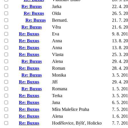
Re: Buxus
Jarka
22. 4. 2
Re: Buxus
Olda
26. 5. 2
Re: Buxus
Bernard.
21. 7. 2
Re: Buxus
Věra
21. 6. 2
Re: Buxus
Eva
9. 8. 20
Re: Buxus
Anna
13. 8. 2
Re: Buxus
Anna
13. 8. 2
Re: Buxus
Vlasta
25. 3. 2
Re: Buxus
Alena
29. 4. 2
Re: Buxus
Roman
28. 4. 2
Re: Buxus
Monika
3. 5. 20
Re: Buxus
Jiří
29. 4. 2
Re: Buxus
Romana
1. 5. 20
Re: Buxus
Terka
3. 5. 20
Re: Buxus
Jana
6. 5. 20
Re: Buxus
Míra Malešice Praha
7. 5. 20
Re: Buxus
Alena
1. 6. 20
Re: Buxus
Hoděšovice, Býšť, Holicko
7. 7. 20