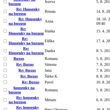
Jezeva
5. 8. 20
buxusu
Re: Housenky
Renata
14. 8. 2
na buxusu
Re: Housenky
18. 10. 
Anna
na buxusu
09:40
Re:
Hanka
15. 4. 2
Housenky na buxusu
Re:
Eliška
17. 4. 2
Housenky na buxusu
Re:
Danka
8. 5. 20
Housenky na buxusu
Buxus
Romana
5. 8. 20
Re: Buxus
Simona
7. 8. 20
Re: Buxus
Jana
7. 8. 20
Re: Buxus
Šárka K.
8. 8. 20
Re: Buxus
Pavel
10. 8. 2
housenky na
Romana
5. 8. 20
buxusu
Re: housenky
Miriam
6. 8. 20
na buxusu
Re: housenky
Petra Olomouc
19. 8. 2