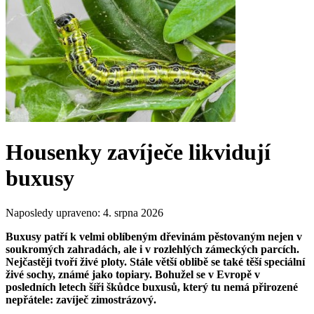
Housenky zavíječe likvidují
buxusy
Naposledy upraveno:
4. srpna 2026
Buxusy patří k velmi oblíbeným dřevinám pěstovaným nejen v
soukromých zahradách, ale i v rozlehlých zámeckých parcích.
Nejčastěji tvoří živé ploty. Stále větší oblibě se také těší speciální
živé sochy, známé jako topiary. Bohužel se v Evropě v
posledních letech šíři škůdce buxusů, který tu nemá přirozené
nepřátele: zavíječ zimostrázový.