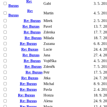
Re:
Gabi
3. 5. 20
Buxus
Re:
Martin
4. 5. 20
Buxus
Re: Buxus
Mirek
2. 5. 20
Re: Buxus
Pavel
13. 7. 2
Re: Buxus
Zdenka
17. 7. 2
Re: Buxus
Milada
18. 7. 2
Re: Buxus
Zuzana
6. 8. 20
Re: Buxus
Lucie
24. 4. 2
Re: Buxus
Jana
27. 4. 2
Re: Buxus
Vojtěška
4. 5. 20
Re: Buxus
Zdeněk
7. 5. 20
Re: Buxus
Petr
17. 5. 2
Re: Buxus
Jitka
24. 7. 2
Re: Buxus
Michal
8. 9. 20
Re: Buxus
Pavla
2. 4. 20
Re: Buxus
Honza
18. 9. 2
Re: Buxus
Alena
24. 9. 2
Re: Buxus
Mavis
12. 4. 2