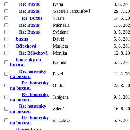
Re: Buxus
Ivana
3. 6. 20
Re: Buxus
Gabriela Jarkulišová
29. 7. 2
Re: Buxus
Vlasta
14. 5. 2
Re: Buxus
Michaela
1. 6. 20
Re: Buxus
Světlana
3. 5. 20
buxus
David
5. 8. 20
Bělochová
Markéta
5. 8. 20
Re: Bělochová
Monika
12. 8. 2
housenky na
Kamila
5. 8. 20
buxusu
Re: housenky
Pavel
11. 8. 2
na buxusu
Re: housenky
Ondra
22. 8. 2
na buxusu
Re: housenky
Janigena
9. 8. 20
na buxusu
Re: housenky
Zdeněk
16. 8. 2
na buxusu
Re: housenky
miroslava
5. 9. 20
na buxusu
Housenky na