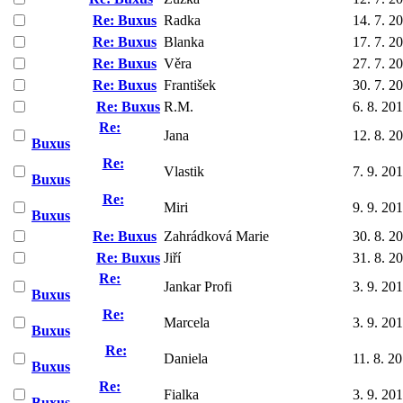
Re: Buxus
Radka
14. 7. 2
Re: Buxus
Blanka
17. 7. 2
Re: Buxus
Věra
27. 7. 2
Re: Buxus
František
30. 7. 2
Re: Buxus
R.M.
6. 8. 20
Re:
Jana
12. 8. 2
Buxus
Re:
Vlastik
7. 9. 20
Buxus
Re:
Miri
9. 9. 20
Buxus
Re: Buxus
Zahrádková Marie
30. 8. 2
Re: Buxus
Jiří
31. 8. 2
Re:
Jankar Profi
3. 9. 20
Buxus
Re:
Marcela
3. 9. 20
Buxus
Re:
Daniela
11. 8. 2
Buxus
Re:
Fialka
3. 9. 20
Buxus