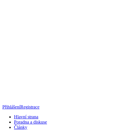
Přihlášení
Registrace
Hlavní strana
Poradna a diskuse
Články