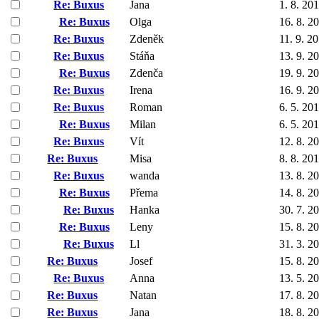
Re: Buxus
Jana
1. 8. 20
Re: Buxus
Olga
16. 8. 2
Re: Buxus
Zdeněk
11. 9. 2
Re: Buxus
Stáňa
13. 9. 2
Re: Buxus
Zdenča
19. 9. 2
Re: Buxus
Irena
16. 9. 2
Re: Buxus
Roman
6. 5. 20
Re: Buxus
Milan
6. 5. 20
Re: Buxus
Vít
12. 8. 2
Re: Buxus
Misa
8. 8. 20
Re: Buxus
wanda
13. 8. 2
Re: Buxus
Přema
14. 8. 2
Re: Buxus
Hanka
30. 7. 2
Re: Buxus
Leny
15. 8. 2
Re: Buxus
Ll
31. 3. 2
Re: Buxus
Josef
15. 8. 2
Re: Buxus
Anna
13. 5. 2
Re: Buxus
Natan
17. 8. 2
Re: Buxus
Jana
18. 8. 2