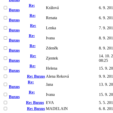
Re:
Králová
6. 9. 20
Buxus
Re:
Renata
6. 9. 20
Buxus
Re:
Lenka
7. 9. 20
Buxus
Re:
Ivana
8. 9. 20
Buxus
Re:
Zdeněk
8. 9. 20
Buxus
Re:
14. 10. 
Zjentek
Buxus
08:25
Re:
Helena
15. 9. 2
Buxus
Re: Buxus
Alena Reková
9. 9. 20
Re:
Jana
13. 9. 2
Buxus
Re:
Ivana
15. 9. 2
Buxus
Re: Buxus
EVA
5. 5. 20
Re: Buxus
MADELAIN
6. 8. 20