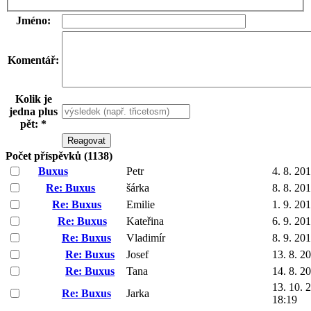
Jméno:
Komentář:
Kolik je
jedna plus
pět: *
Počet příspěvků (1138)
Buxus
Petr
4. 8. 20
Re: Buxus
šárka
8. 8. 20
Re: Buxus
Emilie
1. 9. 20
Re: Buxus
Kateřina
6. 9. 20
Re: Buxus
Vladimír
8. 9. 20
Re: Buxus
Josef
13. 8. 2
Re: Buxus
Tana
14. 8. 2
13. 10. 
Re: Buxus
Jarka
18:19