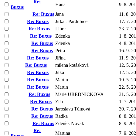
Re:
Hana
9. 8. 20
Buxus
Re: Buxus
Jana
11. 8. 2
Re: Buxus
Jirka - Pardubice
17. 7. 2
Re: Buxus
Libor
23. 7. 2
Re: Buxus
Zdenka
1. 8. 20
Re: Buxus
Zdenka
4. 8. 20
Re: Buxus
Petra
16. 9. 2
Re: Buxus
Jiřina
11. 9. 2
Re: Buxus
milena kotásková
12. 5. 2
Re: Buxus
Jitka
12. 5. 2
Re: Buxus
Martin
19. 5. 2
Re: Buxus
Martin
22. 5. 2
Re: Buxus
Marie UREDNICKOVA
31. 5. 2
Re: Buxus
Zita
1. 7. 20
Re: Buxus
Jaroslava Tůmová
30. 7. 2
Re: Buxus
Radka
8. 8. 20
Re: Buxus
Zdeněk Novák
8. 9. 20
Re:
Martina
7. 9. 20
Buxus