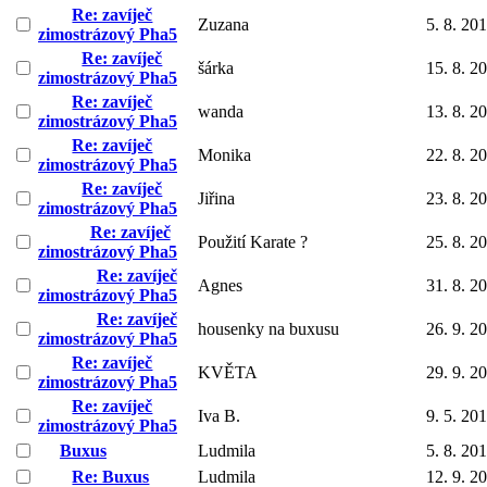
Re: zavíječ
Zuzana
5. 8. 20
zimostrázový Pha5
Re: zavíječ
šárka
15. 8. 2
zimostrázový Pha5
Re: zavíječ
wanda
13. 8. 2
zimostrázový Pha5
Re: zavíječ
Monika
22. 8. 2
zimostrázový Pha5
Re: zavíječ
Jiřina
23. 8. 2
zimostrázový Pha5
Re: zavíječ
Použití Karate ?
25. 8. 2
zimostrázový Pha5
Re: zavíječ
Agnes
31. 8. 2
zimostrázový Pha5
Re: zavíječ
housenky na buxusu
26. 9. 2
zimostrázový Pha5
Re: zavíječ
KVĚTA
29. 9. 2
zimostrázový Pha5
Re: zavíječ
Iva B.
9. 5. 20
zimostrázový Pha5
Buxus
Ludmila
5. 8. 20
Re: Buxus
Ludmila
12. 9. 2