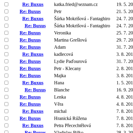
Re: Buxus
katka.fried@seznam.cz
19. 5. 2
Re: Buxus
Petr
21. 5. 2
Re: Buxus
Šárka Mokrišová - Fantaghiro
24. 7. 2
Re: Buxus
Šárka Mokrišová - Fantaghiro
24. 7. 2
Re: Buxus
Veronika
25. 7. 2
Re: Buxus
Martina Grešlová
29. 7. 2
Re: Buxus
Adam
31. 7. 2
Re: Buxus
kadlecová
3. 8. 20
Re: Buxus
Lydie Paďourová
31. 7. 2
Re: Buxus
Petr - Klecany
2. 8. 20
Re: Buxus
Majka
3. 8. 20
Re: Buxus
Hana
1. 5. 20
Re: Buxus
Blanche
16. 9. 2
Re: Buxus
Lenka
4. 8. 20
Re: Buxus
Věra
4. 8. 20
Re: Buxus
michal
7. 8. 20
Re: Buxus
Hranická Rúžena
7. 8. 20
Re: Buxus
Petra Přecechtělová
7. 8. 20
Re: Buxus
Vladislav Bilko
28. 3. 2