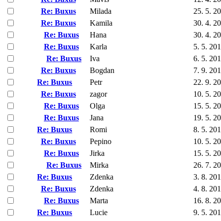
Re: Buxus
Milada
25. 5. 2
Re: Buxus
Kamila
30. 4. 2
Re: Buxus
Hana
30. 4. 2
Re: Buxus
Karla
5. 5. 20
Re: Buxus
Iva
6. 5. 20
Re: Buxus
Bogdan
7. 9. 20
Re: Buxus
Petr
22. 9. 2
Re: Buxus
zagor
10. 5. 2
Re: Buxus
Olga
15. 5. 2
Re: Buxus
Jana
19. 5. 2
Re: Buxus
Romi
8. 5. 20
Re: Buxus
Pepino
10. 5. 2
Re: Buxus
Jirka
15. 5. 2
Re: Buxus
Mirka
26. 7. 2
Re: Buxus
Zdenka
3. 8. 20
Re: Buxus
Zdenka
4. 8. 20
Re: Buxus
Marta
16. 8. 2
Re: Buxus
Lucie
9. 5. 20