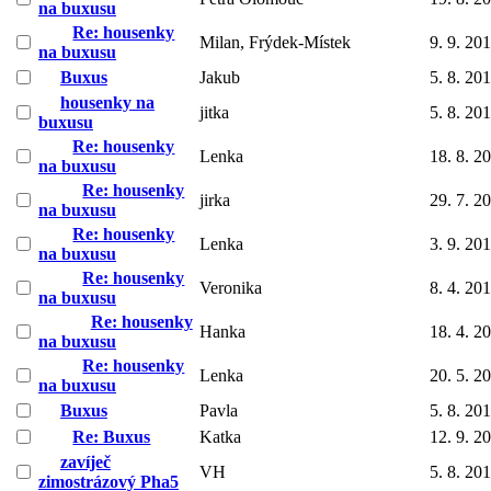
na buxusu
Re: housenky
Milan, Frýdek-Místek
9. 9. 20
na buxusu
Buxus
Jakub
5. 8. 20
housenky na
jitka
5. 8. 20
buxusu
Re: housenky
Lenka
18. 8. 2
na buxusu
Re: housenky
jirka
29. 7. 2
na buxusu
Re: housenky
Lenka
3. 9. 20
na buxusu
Re: housenky
Veronika
8. 4. 20
na buxusu
Re: housenky
Hanka
18. 4. 2
na buxusu
Re: housenky
Lenka
20. 5. 2
na buxusu
Buxus
Pavla
5. 8. 20
Re: Buxus
Katka
12. 9. 2
zavíječ
VH
5. 8. 20
zimostrázový Pha5