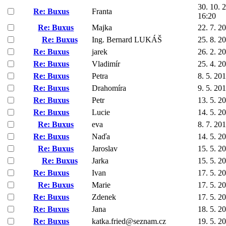
30. 10. 
Re: Buxus
Franta
16:20
Re: Buxus
Majka
22. 7. 2
Re: Buxus
Ing. Bernard LUKÁŠ
25. 8. 2
Re: Buxus
jarek
26. 2. 2
Re: Buxus
Vladimír
25. 4. 2
Re: Buxus
Petra
8. 5. 20
Re: Buxus
Drahomíra
9. 5. 20
Re: Buxus
Petr
13. 5. 2
Re: Buxus
Lucie
14. 5. 2
Re: Buxus
eva
8. 7. 20
Re: Buxus
Naďa
14. 5. 2
Re: Buxus
Jaroslav
15. 5. 2
Re: Buxus
Jarka
15. 5. 2
Re: Buxus
Ivan
17. 5. 2
Re: Buxus
Marie
17. 5. 2
Re: Buxus
Zdenek
17. 5. 2
Re: Buxus
Jana
18. 5. 2
Re: Buxus
katka.fried@seznam.cz
19. 5. 2