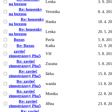
Lenka
3. 9. 20
na buxusu
Re: housenky
Veronika
8. 4. 20
na buxusu
Re: housenky
Hanka
18. 4. 2
na buxusu
Re: housenky
Lenka
20. 5. 2
na buxusu
Buxus
Pavla
5. 8. 20
Re: Buxus
Katka
12. 9. 2
zavíječ
VH
5. 8. 20
zimostrázový Pha5
Re: zavíječ
Zuzana
5. 8. 20
zimostrázový Pha5
Re: zavíječ
šárka
15. 8. 2
zimostrázový Pha5
Re: zavíječ
wanda
13. 8. 2
zimostrázový Pha5
Re: zavíječ
Monika
22. 8. 2
zimostrázový Pha5
Re: zavíječ
Jiřina
23. 8. 2
zimostrázový Pha5
Re: zavíječ