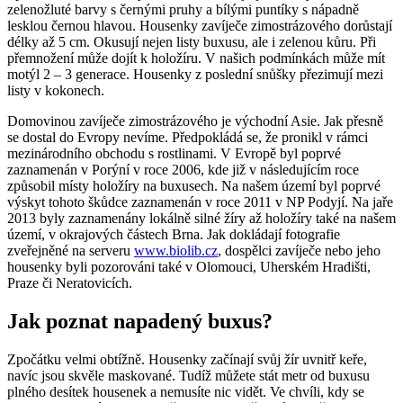
zelenožluté barvy s černými pruhy a bílými puntíky s nápadně
lesklou černou hlavou. Housenky zavíječe zimostrázového dorůstají
délky až 5 cm. Okusují nejen listy buxusu, ale i zelenou kůru. Při
přemnožení může dojít k holožíru. V našich podmínkách může mít
motýl 2 – 3 generace. Housenky z poslední snůšky přezimují mezi
listy v kokonech.
Domovinou zavíječe zimostrázového je východní Asie. Jak přesně
se dostal do Evropy nevíme. Předpokládá se, že pronikl v rámci
mezinárodního obchodu s rostlinami. V Evropě byl poprvé
zaznamenán v Porýní v roce 2006, kde již v následujícím roce
způsobil místy holožíry na buxusech. Na našem území byl poprvé
výskyt tohoto škůdce zaznamenán v roce 2011 v NP Podyjí. Na jaře
2013 byly zaznamenány lokálně silné žíry až holožíry také na našem
území, v okrajových částech Brna. Jak dokládají fotografie
zveřejněné na serveru
www.biolib.cz
, dospělci zavíječe nebo jeho
housenky byli pozorováni také v Olomouci, Uherském Hradišti,
Praze či Neratovicích.
Jak poznat napadený buxus?
Zpočátku velmi obtížně. Housenky začínají svůj žír uvnitř keře,
navíc jsou skvěle maskované. Tudíž můžete stát metr od buxusu
plného desítek housenek a nemusíte nic vidět. Ve chvíli, kdy se