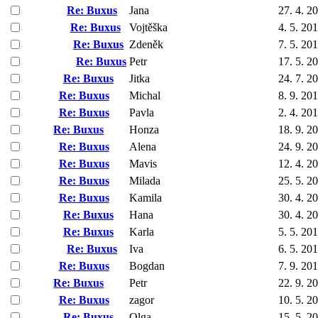
Re: Buxus
Jana
27. 4. 2
Re: Buxus
Vojtěška
4. 5. 20
Re: Buxus
Zdeněk
7. 5. 20
Re: Buxus
Petr
17. 5. 2
Re: Buxus
Jitka
24. 7. 2
Re: Buxus
Michal
8. 9. 20
Re: Buxus
Pavla
2. 4. 20
Re: Buxus
Honza
18. 9. 2
Re: Buxus
Alena
24. 9. 2
Re: Buxus
Mavis
12. 4. 2
Re: Buxus
Milada
25. 5. 2
Re: Buxus
Kamila
30. 4. 2
Re: Buxus
Hana
30. 4. 2
Re: Buxus
Karla
5. 5. 20
Re: Buxus
Iva
6. 5. 20
Re: Buxus
Bogdan
7. 9. 20
Re: Buxus
Petr
22. 9. 2
Re: Buxus
zagor
10. 5. 2
Re: Buxus
Olga
15. 5. 2