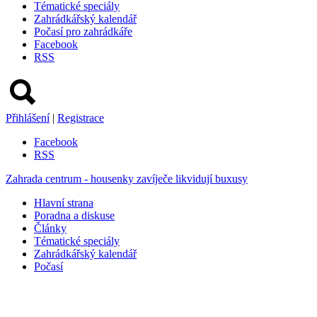
Tématické speciály
Zahrádkářský kalendář
Počasí pro zahrádkáře
Facebook
RSS
Přihlášení
|
Registrace
Facebook
RSS
Zahrada centrum - housenky zavíječe likvidují buxusy
Hlavní strana
Poradna a diskuse
Články
Tématické speciály
Zahrádkářský kalendář
Počasí