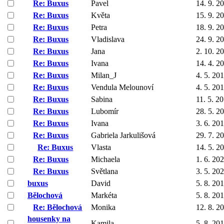
Re: Buxus
Pavel
14. 9. 2
Re: Buxus
Květa
15. 9. 2
Re: Buxus
Petra
18. 9. 2
Re: Buxus
Vladislava
24. 9. 2
Re: Buxus
Jana
2. 10. 2
Re: Buxus
Ivana
14. 4. 2
Re: Buxus
Milan_J
4. 5. 20
Re: Buxus
Vendula Melounoví
4. 5. 20
Re: Buxus
Sabina
11. 5. 2
Re: Buxus
Lubomír
28. 5. 2
Re: Buxus
Ivana
3. 6. 20
Re: Buxus
Gabriela Jarkulišová
29. 7. 2
Re: Buxus
Vlasta
14. 5. 2
Re: Buxus
Michaela
1. 6. 20
Re: Buxus
Světlana
3. 5. 20
buxus
David
5. 8. 20
Bělochová
Markéta
5. 8. 20
Re: Bělochová
Monika
12. 8. 2
housenky na
Kamila
5. 8. 20