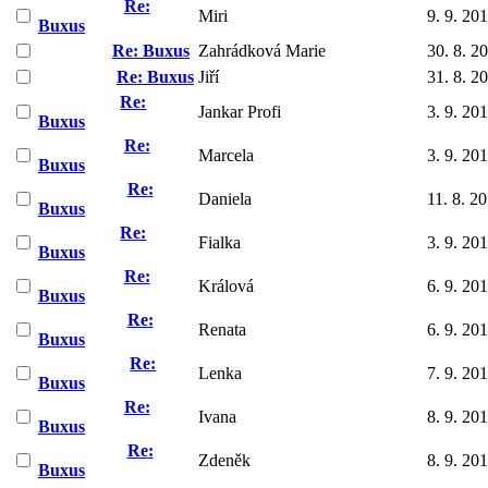
Re:
Miri
9. 9. 20
Buxus
Re: Buxus
Zahrádková Marie
30. 8. 2
Re: Buxus
Jiří
31. 8. 2
Re:
Jankar Profi
3. 9. 20
Buxus
Re:
Marcela
3. 9. 20
Buxus
Re:
Daniela
11. 8. 2
Buxus
Re:
Fialka
3. 9. 20
Buxus
Re:
Králová
6. 9. 20
Buxus
Re:
Renata
6. 9. 20
Buxus
Re:
Lenka
7. 9. 20
Buxus
Re:
Ivana
8. 9. 20
Buxus
Re:
Zdeněk
8. 9. 20
Buxus