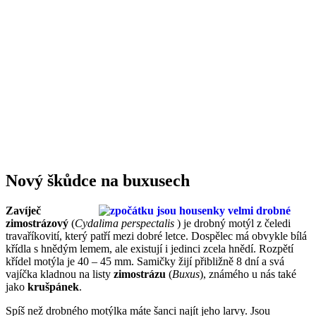
Nový škůdce na buxusech
Zavíječ
zimostrázový
(
Cydalima perspectalis
) je drobný motýl z čeledi
travaříkovití, který patří mezi dobré letce. Dospělec má obvykle bílá
křídla s hnědým lemem, ale existují i jedinci zcela hnědí. Rozpětí
křídel motýla je 40 – 45 mm. Samičky žijí přibližně 8 dní a svá
vajíčka kladnou na listy
zimostrázu
(
Buxus
), známého u nás také
jako
krušpánek
.
Spíš než drobného motýlka máte šanci najít jeho larvy. Jsou