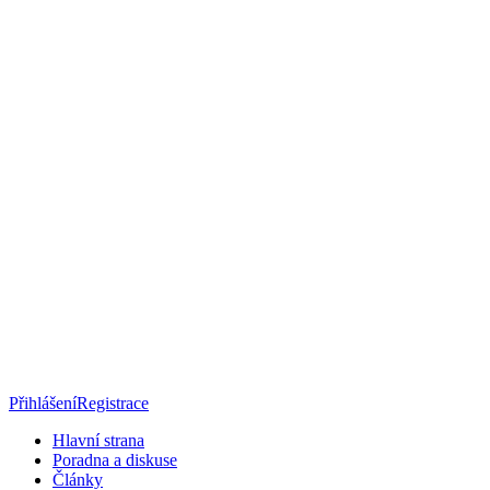
Přihlášení
Registrace
Hlavní strana
Poradna a diskuse
Články