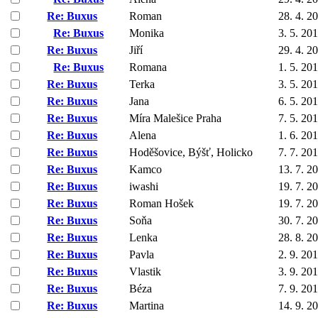
Re: Buxus
Roman
28. 4. 2
Re: Buxus
Monika
3. 5. 20
Re: Buxus
Jiří
29. 4. 2
Re: Buxus
Romana
1. 5. 20
Re: Buxus
Terka
3. 5. 20
Re: Buxus
Jana
6. 5. 20
Re: Buxus
Míra Malešice Praha
7. 5. 20
Re: Buxus
Alena
1. 6. 20
Re: Buxus
Hoděšovice, Býšť, Holicko
7. 7. 20
Re: Buxus
Kamco
13. 7. 2
Re: Buxus
iwashi
19. 7. 2
Re: Buxus
Roman Hošek
19. 7. 2
Re: Buxus
Soňa
30. 7. 2
Re: Buxus
Lenka
28. 8. 2
Re: Buxus
Pavla
2. 9. 20
Re: Buxus
Vlastik
3. 9. 20
Re: Buxus
Béza
7. 9. 20
Re: Buxus
Martina
14. 9. 2