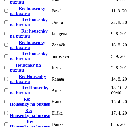
buxusu
Re: housenky
Pavel
11. 8. 2
na buxusu
Re: housenky
Ondra
22. 8. 2
na buxusu
Re: housenky
Janigena
9. 8. 20
na buxusu
Re: housenky
Zdeněk
16. 8. 2
na buxusu
Re: housenky
miroslava
5. 9. 20
na buxusu
Housenky na
Jezeva
5. 8. 20
buxusu
Re: Housenky
Renata
14. 8. 2
na buxusu
Re: Housenky
18. 10. 
Anna
na buxusu
09:40
Re:
Hanka
15. 4. 2
Housenky na buxusu
Re:
Eliška
17. 4. 2
Housenky na buxusu
Re:
Danka
8. 5. 20
Housenky na buxusu