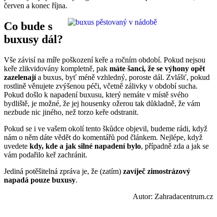
červen a konec října.
Co bude s
buxusy dál?
Vše závisí na míře poškození keře a ročním období. Pokud nejsou
keře zlikvidovány kompletně, pak
máte šanci, že se výhony opět
zazelenají
a buxus, byť méně vzhledný, poroste dál. Zvlášť, pokud
rostlině věnujete zvýšenou péči, včetně zálivky v období sucha.
Pokud došlo k napadení buxusu, který nemáte v místě svého
bydliště, je možné, že jej housenky ožerou tak důkladně, že vám
nezbude nic jiného, než torzo keře odstranit.
Pokud se i ve vašem okolí tento škůdce objevil, budeme rádi, když
nám o něm dáte vědět do komentářů pod článkem. Nejlépe, když
uvedete
kdy, kde a jak silné napadení bylo
, případně zda a jak se
vám podařilo keř zachránit.
Jediná potěšitelná zpráva je, že (zatím)
zavíječ zimostrázový
napadá pouze buxusy
.
Autor: Zahradacentrum.cz