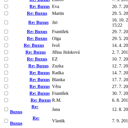
Re: Buxus
Eva
20. 7. 2
Re: Buxus
Martin
29. 5. 2
16. 10. 
Re: Buxus
Jiri
15:22
Re: Buxus
František
29. 7. 2
Re: Buxus
Olga
29. 5. 2
Re: Buxus
Ivoš
14. 4. 2
Re: Buxus
Jiřina Jirásková
2. 7. 20
Re: Buxus
EZ
10. 7. 2
Re: Buxus
Zuzka
12. 7. 2
Re: Buxus
Radka
14. 7. 2
Re: Buxus
Blanka
17. 7. 2
Re: Buxus
Věra
27. 7. 2
Re: Buxus
František
30. 7. 2
Re: Buxus
R.M.
6. 8. 20
Re:
Jana
12. 8. 2
Buxus
Re:
Vlastik
7. 9. 20
Buxus