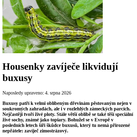
Housenky zavíječe likvidují
buxusy
Naposledy upraveno:
4. srpna 2026
Buxusy patří k velmi oblíbeným dřevinám pěstovaným nejen v
soukromých zahradách, ale i v rozlehlých zámeckých parcích.
Nejčastěji tvoří živé ploty. Stále větší oblibě se také těší speciální
živé sochy, známé jako topiary. Bohužel se v Evropě v
posledních letech šíři škůdce buxusů, který tu nemá přirozené
nepřátele: zavíječ zimostrázový.