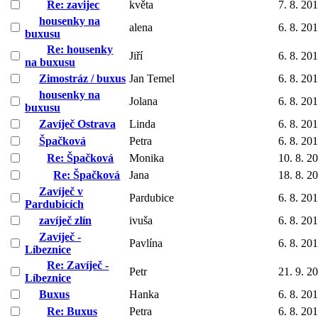
Re: zavijec
květa
7. 8. 20
housenky na
alena
6. 8. 20
buxusu
Re: housenky
Jiří
6. 8. 20
na buxusu
Zimostráz / buxus
Jan Temel
6. 8. 20
housenky na
Jolana
6. 8. 20
buxusu
Zavíječ Ostrava
Linda
6. 8. 20
Špačková
Petra
6. 8. 20
Re: Špačková
Monika
10. 8. 2
Re: Špačková
Jana
18. 8. 2
Zavíječ v
Pardubice
6. 8. 20
Pardubicích
zavíječ zlín
ivuša
6. 8. 20
Zavíječ -
Pavlína
6. 8. 20
Líbeznice
Re: Zavíječ -
Petr
21. 9. 2
Líbeznice
Buxus
Hanka
6. 8. 20
Re: Buxus
Petra
6. 8. 20