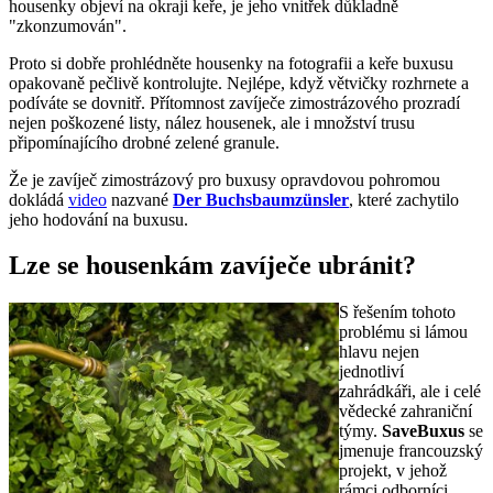
housenky objeví na okraji keře, je jeho vnitřek důkladně
"zkonzumován".
Proto si dobře prohlédněte housenky na fotografii a keře buxusu
opakovaně pečlivě kontrolujte. Nejlépe, když větvičky rozhrnete a
podíváte se dovnitř. Přítomnost zavíječe zimostrázového prozradí
nejen poškozené listy, nález housenek, ale i množství trusu
připomínajícího drobné zelené granule.
Že je zavíječ zimostrázový pro buxusy opravdovou pohromou
dokládá
video
nazvané
Der Buchsbaumzünsler
, které zachytilo
jeho hodování na buxusu.
Lze se housenkám zavíječe ubránit?
S řešením tohoto
problému si lámou
hlavu nejen
jednotliví
zahrádkáři, ale i celé
vědecké zahraniční
týmy.
SaveBuxus
se
jmenuje francouzský
projekt, v jehož
rámci odborníci