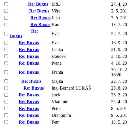
Re: Buxus
M&J
27. 4. 2
Re: Buxus
Věra
2. 5. 20
Re: Buxus
Jitka
3. 5. 20
Re: Buxus
Karel
18. 7. 2
Re:
Eva
22. 7. 2
Buxus
Re: Buxus
Eva
16. 9. 2
Re: Buxus
Lenka
21. 9. 2
Re: Buxus
zloudek
3. 10. 2
Re: Buxus
Ivana
4. 10. 2
30. 10. 
Re: Buxus
Franta
16:20
Re: Buxus
Majka
22. 7. 2
Re: Buxus
Ing. Bernard LUKÁŠ
25. 8. 2
Re: Buxus
jarek
26. 2. 2
Re: Buxus
Vladimír
25. 4. 2
Re: Buxus
Petra
8. 5. 20
Re: Buxus
Drahomíra
9. 5. 20
Re: Buxus
Petr
13. 5. 2