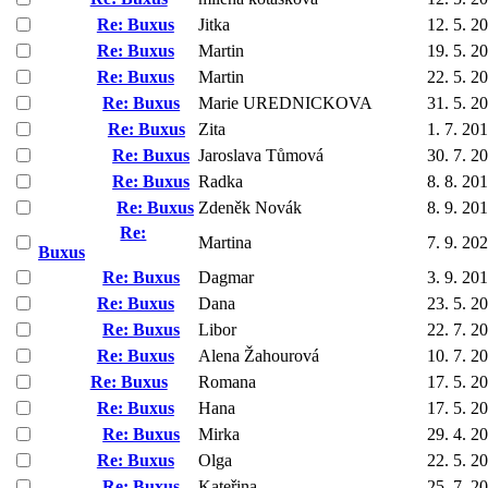
Re: Buxus
Jitka
12. 5. 2
Re: Buxus
Martin
19. 5. 2
Re: Buxus
Martin
22. 5. 2
Re: Buxus
Marie UREDNICKOVA
31. 5. 2
Re: Buxus
Zita
1. 7. 20
Re: Buxus
Jaroslava Tůmová
30. 7. 2
Re: Buxus
Radka
8. 8. 20
Re: Buxus
Zdeněk Novák
8. 9. 20
Re:
Martina
7. 9. 20
Buxus
Re: Buxus
Dagmar
3. 9. 20
Re: Buxus
Dana
23. 5. 2
Re: Buxus
Libor
22. 7. 2
Re: Buxus
Alena Žahourová
10. 7. 2
Re: Buxus
Romana
17. 5. 2
Re: Buxus
Hana
17. 5. 2
Re: Buxus
Mirka
29. 4. 2
Re: Buxus
Olga
22. 5. 2
Re: Buxus
Kateřina
25. 7. 2