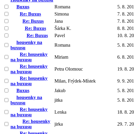
Buxus
Romana
5. 8. 20
Re: Buxus
Simona
7. 8. 20
Re: Buxus
Jana
7. 8. 20
Re: Buxus
Šárka K.
8. 8. 20
Re: Buxus
Pavel
10. 8. 2
housenky na
Romana
5. 8. 20
buxusu
Re: housenky
Miriam
6. 8. 20
na buxusu
Re: housenky
Petra Olomouc
19. 8. 2
na buxusu
Re: housenky
Milan, Frýdek-Místek
9. 9. 20
na buxusu
Buxus
Jakub
5. 8. 20
housenky na
jitka
5. 8. 20
buxusu
Re: housenky
Lenka
18. 8. 2
na buxusu
Re: housenky
jirka
29. 7. 2
na buxusu
Re: housenky