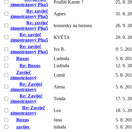
Použití Karate ?
25. 8. 2
zimostrázový Pha5
Re: zavíječ
Agnes
31. 8. 2
zimostrázový Pha5
Re: zavíječ
housenky na buxusu
26. 9. 2
zimostrázový Pha5
Re: zavíječ
KVĚTA
29. 9. 2
zimostrázový Pha5
Re: zavíječ
Iva B.
9. 5. 20
zimostrázový Pha5
Buxus
Ludmila
5. 8. 20
Re: Buxus
Ludmila
12. 9. 2
Zavíječ
Lumír
5. 8. 20
zimostrázový
Re: Zavíječ
Alena
5. 8. 20
zimostrázový
Re: Zavíječ
Tonda
17. 5. 2
zimostrázový
Re: Zavíječ
Lea
18. 5. 2
zimostrázový
Buxus
Jana
5. 8. 20
zavijec
milada
5. 8. 20