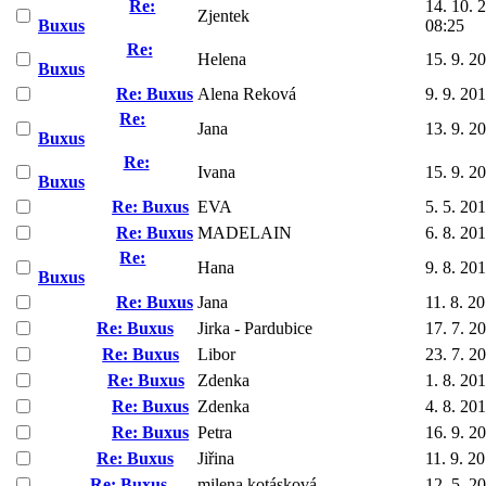
Re:
14. 10. 
Zjentek
Buxus
08:25
Re:
Helena
15. 9. 2
Buxus
Re: Buxus
Alena Reková
9. 9. 20
Re:
Jana
13. 9. 2
Buxus
Re:
Ivana
15. 9. 2
Buxus
Re: Buxus
EVA
5. 5. 20
Re: Buxus
MADELAIN
6. 8. 20
Re:
Hana
9. 8. 20
Buxus
Re: Buxus
Jana
11. 8. 2
Re: Buxus
Jirka - Pardubice
17. 7. 2
Re: Buxus
Libor
23. 7. 2
Re: Buxus
Zdenka
1. 8. 20
Re: Buxus
Zdenka
4. 8. 20
Re: Buxus
Petra
16. 9. 2
Re: Buxus
Jiřina
11. 9. 2
Re: Buxus
milena kotásková
12. 5. 2