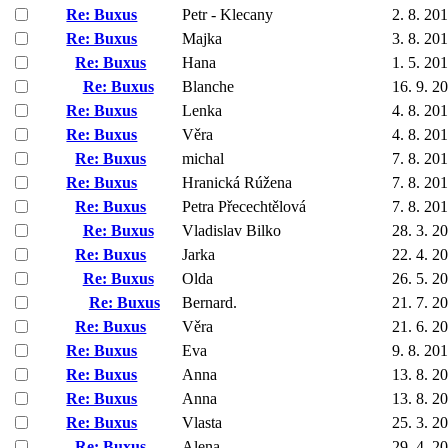
Re: Buxus
Petr - Klecany
2. 8. 20
Re: Buxus
Majka
3. 8. 20
Re: Buxus
Hana
1. 5. 20
Re: Buxus
Blanche
16. 9. 2
Re: Buxus
Lenka
4. 8. 20
Re: Buxus
Věra
4. 8. 20
Re: Buxus
michal
7. 8. 20
Re: Buxus
Hranická Rúžena
7. 8. 20
Re: Buxus
Petra Přecechtělová
7. 8. 20
Re: Buxus
Vladislav Bilko
28. 3. 2
Re: Buxus
Jarka
22. 4. 2
Re: Buxus
Olda
26. 5. 2
Re: Buxus
Bernard.
21. 7. 2
Re: Buxus
Věra
21. 6. 2
Re: Buxus
Eva
9. 8. 20
Re: Buxus
Anna
13. 8. 2
Re: Buxus
Anna
13. 8. 2
Re: Buxus
Vlasta
25. 3. 2
Re: Buxus
Alena
29. 4. 2