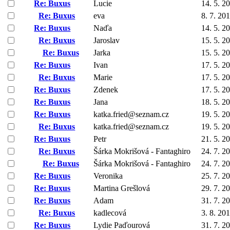
Re: Buxus
Lucie
14. 5. 2
Re: Buxus
eva
8. 7. 20
Re: Buxus
Naďa
14. 5. 2
Re: Buxus
Jaroslav
15. 5. 2
Re: Buxus
Jarka
15. 5. 2
Re: Buxus
Ivan
17. 5. 2
Re: Buxus
Marie
17. 5. 2
Re: Buxus
Zdenek
17. 5. 2
Re: Buxus
Jana
18. 5. 2
Re: Buxus
katka.fried@seznam.cz
19. 5. 2
Re: Buxus
katka.fried@seznam.cz
19. 5. 2
Re: Buxus
Petr
21. 5. 2
Re: Buxus
Šárka Mokrišová - Fantaghiro
24. 7. 2
Re: Buxus
Šárka Mokrišová - Fantaghiro
24. 7. 2
Re: Buxus
Veronika
25. 7. 2
Re: Buxus
Martina Grešlová
29. 7. 2
Re: Buxus
Adam
31. 7. 2
Re: Buxus
kadlecová
3. 8. 20
Re: Buxus
Lydie Paďourová
31. 7. 2