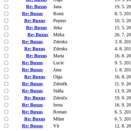
Re: Buxus
Jana
19. 5. 2
Re: Buxus
Romi
8. 5. 20
Re: Buxus
Pepino
10. 5. 2
Re: Buxus
Jirka
15. 5. 2
Re: Buxus
Mirka
26. 7. 2
Re: Buxus
Zdenka
3. 8. 20
Re: Buxus
Zdenka
4. 8. 20
Re: Buxus
Marta
16. 8. 2
Re: Buxus
Lucie
9. 5. 20
Re: Buxus
Jana
1. 8. 20
Re: Buxus
Olga
16. 8. 2
Re: Buxus
Zdeněk
11. 9. 2
Re: Buxus
Stáňa
13. 9. 2
Re: Buxus
Zdenča
19. 9. 2
Re: Buxus
Irena
16. 9. 2
Re: Buxus
Roman
6. 5. 20
Re: Buxus
Milan
6. 5. 20
Re: Buxus
Vít
12. 8. 2