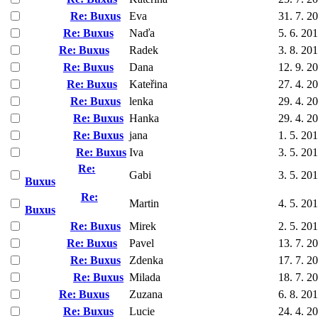
Re: Buxus
Eva
31. 7. 2
Re: Buxus
Naďa
5. 6. 20
Re: Buxus
Radek
3. 8. 20
Re: Buxus
Dana
12. 9. 2
Re: Buxus
Kateřina
27. 4. 2
Re: Buxus
lenka
29. 4. 2
Re: Buxus
Hanka
29. 4. 2
Re: Buxus
jana
1. 5. 20
Re: Buxus
Iva
3. 5. 20
Re:
Gabi
3. 5. 20
Buxus
Re:
Martin
4. 5. 20
Buxus
Re: Buxus
Mirek
2. 5. 20
Re: Buxus
Pavel
13. 7. 2
Re: Buxus
Zdenka
17. 7. 2
Re: Buxus
Milada
18. 7. 2
Re: Buxus
Zuzana
6. 8. 20
Re: Buxus
Lucie
24. 4. 2