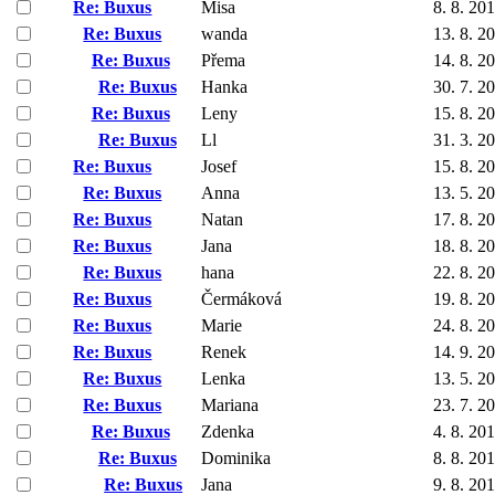
Re: Buxus
Misa
8. 8. 20
Re: Buxus
wanda
13. 8. 2
Re: Buxus
Přema
14. 8. 2
Re: Buxus
Hanka
30. 7. 2
Re: Buxus
Leny
15. 8. 2
Re: Buxus
Ll
31. 3. 2
Re: Buxus
Josef
15. 8. 2
Re: Buxus
Anna
13. 5. 2
Re: Buxus
Natan
17. 8. 2
Re: Buxus
Jana
18. 8. 2
Re: Buxus
hana
22. 8. 2
Re: Buxus
Čermáková
19. 8. 2
Re: Buxus
Marie
24. 8. 2
Re: Buxus
Renek
14. 9. 2
Re: Buxus
Lenka
13. 5. 2
Re: Buxus
Mariana
23. 7. 2
Re: Buxus
Zdenka
4. 8. 20
Re: Buxus
Dominika
8. 8. 20
Re: Buxus
Jana
9. 8. 20