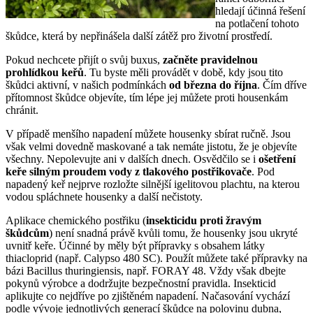
hledají účinná řešení
na potlačení tohoto
škůdce, která by nepřinášela další zátěž pro životní prostředí.
Pokud nechcete přijít o svůj buxus,
začněte pravidelnou
prohlídkou keřů
. Tu byste měli provádět v době, kdy jsou tito
škůdci aktivní, v našich podmínkách
od března do října
. Čím dříve
přítomnost škůdce objevíte, tím lépe jej můžete proti housenkám
chránit.
V případě menšího napadení můžete housenky sbírat ručně. Jsou
však velmi dovedně maskované a tak nemáte jistotu, že je objevíte
všechny. Nepolevujte ani v dalších dnech. Osvědčilo se i
ošetření
keře silným proudem vody z tlakového postřikovače
. Pod
napadený keř nejprve rozložte silnější igelitovou plachtu, na kterou
vodou spláchnete housenky a další nečistoty.
Aplikace chemického postřiku (
insekticidu proti žravým
škůdcům
) není snadná právě kvůli tomu, že housenky jsou ukryté
uvnitř keře. Účinné by měly být přípravky s obsahem látky
thiacloprid (např. Calypso 480 SC). Použít můžete také přípravky na
bázi Bacillus thuringiensis, např. FORAY 48. Vždy však dbejte
pokynů výrobce a dodržujte bezpečnostní pravidla. Insekticid
aplikujte co nejdříve po zjištěném napadení. Načasování vychází
podle vývoje jednotlivých generací škůdce na polovinu dubna,