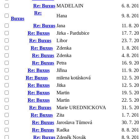
Re: Buxus
MADELAIN
6. 8. 20
Re:
Hana
9. 8. 20
Buxus
Re: Buxus
Jana
11. 8. 2
Re: Buxus
Jirka - Pardubice
17. 7. 2
Re: Buxus
Libor
23. 7. 2
Re: Buxus
Zdenka
1. 8. 20
Re: Buxus
Zdenka
4. 8. 20
Re: Buxus
Petra
16. 9. 2
Re: Buxus
Jiřina
11. 9. 2
Re: Buxus
milena kotásková
12. 5. 2
Re: Buxus
Jitka
12. 5. 2
Re: Buxus
Martin
19. 5. 2
Re: Buxus
Martin
22. 5. 2
Re: Buxus
Marie UREDNICKOVA
31. 5. 2
Re: Buxus
Zita
1. 7. 20
Re: Buxus
Jaroslava Tůmová
30. 7. 2
Re: Buxus
Radka
8. 8. 20
Re: Buxus
Zdeněk Novák
8. 9. 20