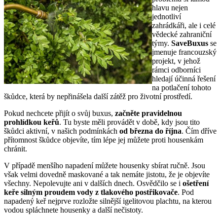
hlavu nejen
jednotliví
zahrádkáři, ale i celé
vědecké zahraniční
týmy.
SaveBuxus
se
jmenuje francouzský
projekt, v jehož
rámci odborníci
hledají účinná řešení
na potlačení tohoto
škůdce, která by nepřinášela další zátěž pro životní prostředí.
Pokud nechcete přijít o svůj buxus,
začněte pravidelnou
prohlídkou keřů
. Tu byste měli provádět v době, kdy jsou tito
škůdci aktivní, v našich podmínkách
od března do října
. Čím dříve
přítomnost škůdce objevíte, tím lépe jej můžete proti housenkám
chránit.
V případě menšího napadení můžete housenky sbírat ručně. Jsou
však velmi dovedně maskované a tak nemáte jistotu, že je objevíte
všechny. Nepolevujte ani v dalších dnech. Osvědčilo se i
ošetření
keře silným proudem vody z tlakového postřikovače
. Pod
napadený keř nejprve rozložte silnější igelitovou plachtu, na kterou
vodou spláchnete housenky a další nečistoty.