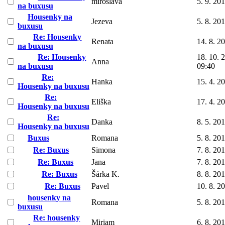
miroslava
5. 9. 20
na buxusu
Housenky na
Jezeva
5. 8. 20
buxusu
Re: Housenky
Renata
14. 8. 2
na buxusu
Re: Housenky
18. 10. 
Anna
na buxusu
09:40
Re:
Hanka
15. 4. 2
Housenky na buxusu
Re:
Eliška
17. 4. 2
Housenky na buxusu
Re:
Danka
8. 5. 20
Housenky na buxusu
Buxus
Romana
5. 8. 20
Re: Buxus
Simona
7. 8. 20
Re: Buxus
Jana
7. 8. 20
Re: Buxus
Šárka K.
8. 8. 20
Re: Buxus
Pavel
10. 8. 2
housenky na
Romana
5. 8. 20
buxusu
Re: housenky
Miriam
6. 8. 20