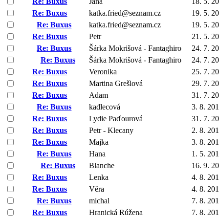
Re: Buxus
Jana
18. 5. 2
Re: Buxus
katka.fried@seznam.cz
19. 5. 2
Re: Buxus
katka.fried@seznam.cz
19. 5. 2
Re: Buxus
Petr
21. 5. 2
Re: Buxus
Šárka Mokrišová - Fantaghiro
24. 7. 2
Re: Buxus
Šárka Mokrišová - Fantaghiro
24. 7. 2
Re: Buxus
Veronika
25. 7. 2
Re: Buxus
Martina Grešlová
29. 7. 2
Re: Buxus
Adam
31. 7. 2
Re: Buxus
kadlecová
3. 8. 20
Re: Buxus
Lydie Paďourová
31. 7. 2
Re: Buxus
Petr - Klecany
2. 8. 20
Re: Buxus
Majka
3. 8. 20
Re: Buxus
Hana
1. 5. 20
Re: Buxus
Blanche
16. 9. 2
Re: Buxus
Lenka
4. 8. 20
Re: Buxus
Věra
4. 8. 20
Re: Buxus
michal
7. 8. 20
Re: Buxus
Hranická Rúžena
7. 8. 20