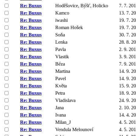
Re: Buxus
Hoděšovice, Býšť, Holicko
7. 7. 20
Re: Buxus
Kamco
13. 7. 2
Re: Buxus
iwashi
19. 7. 2
Re: Buxus
Roman Hošek
19. 7. 2
Re: Buxus
Soňa
30. 7. 2
Re: Buxus
Lenka
28. 8. 2
Re: Buxus
Pavla
2. 9. 20
Re: Buxus
Vlastik
3. 9. 20
Re: Buxus
Béza
7. 9. 20
Re: Buxus
Martina
14. 9. 2
Re: Buxus
Pavel
14. 9. 2
Re: Buxus
Květa
15. 9. 2
Re: Buxus
Petra
18. 9. 2
Re: Buxus
Vladislava
24. 9. 2
Re: Buxus
Jana
2. 10. 2
Re: Buxus
Ivana
14. 4. 2
Re: Buxus
Milan_J
4. 5. 20
Re: Buxus
Vendula Melounoví
4. 5. 20