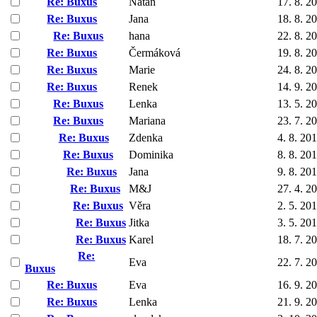
Re: Buxus
Natan
17. 8. 2
Re: Buxus
Jana
18. 8. 2
Re: Buxus
hana
22. 8. 2
Re: Buxus
Čermáková
19. 8. 2
Re: Buxus
Marie
24. 8. 2
Re: Buxus
Renek
14. 9. 2
Re: Buxus
Lenka
13. 5. 2
Re: Buxus
Mariana
23. 7. 2
Re: Buxus
Zdenka
4. 8. 20
Re: Buxus
Dominika
8. 8. 20
Re: Buxus
Jana
9. 8. 20
Re: Buxus
M&J
27. 4. 2
Re: Buxus
Věra
2. 5. 20
Re: Buxus
Jitka
3. 5. 20
Re: Buxus
Karel
18. 7. 2
Re:
Eva
22. 7. 2
Buxus
Re: Buxus
Eva
16. 9. 2
Re: Buxus
Lenka
21. 9. 2