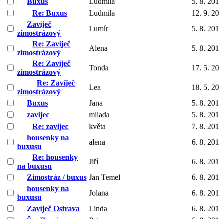
Buxus
Ludmila
5. 8. 20
Re: Buxus
Ludmila
12. 9. 2
Zavíječ
Lumír
5. 8. 20
zimostrázový
Re: Zavíječ
Alena
5. 8. 20
zimostrázový
Re: Zavíječ
Tonda
17. 5. 2
zimostrázový
Re: Zavíječ
Lea
18. 5. 2
zimostrázový
Buxus
Jana
5. 8. 20
zavijec
milada
5. 8. 20
Re: zavijec
květa
7. 8. 20
housenky na
alena
6. 8. 20
buxusu
Re: housenky
Jiří
6. 8. 20
na buxusu
Zimostráz / buxus
Jan Temel
6. 8. 20
housenky na
Jolana
6. 8. 20
buxusu
Zavíječ Ostrava
Linda
6. 8. 20