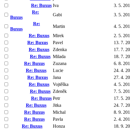
Re: Buxus
Iva
3. 5. 20
Re:
Gabi
3. 5. 20
Buxus
Re:
Martin
4. 5. 20
Buxus
Re: Buxus
Mirek
2. 5. 20
Re: Buxus
Pavel
13. 7. 2
Re: Buxus
Zdenka
17. 7. 2
Re: Buxus
Milada
18. 7. 2
Re: Buxus
Zuzana
6. 8. 20
Re: Buxus
Lucie
24. 4. 2
Re: Buxus
Jana
27. 4. 2
Re: Buxus
Vojtěška
4. 5. 20
Re: Buxus
Zdeněk
7. 5. 20
Re: Buxus
Petr
17. 5. 2
Re: Buxus
Jitka
24. 7. 2
Re: Buxus
Michal
8. 9. 20
Re: Buxus
Pavla
2. 4. 20
Re: Buxus
Honza
18. 9. 2