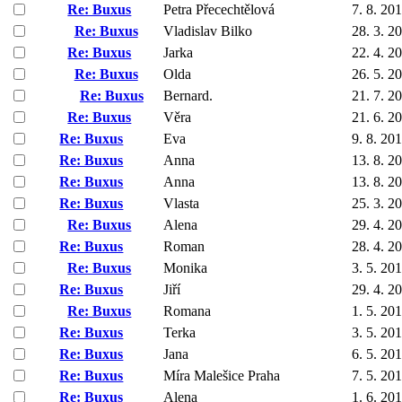
Re: Buxus
Petra Přecechtělová
7. 8. 20
Re: Buxus
Vladislav Bilko
28. 3. 2
Re: Buxus
Jarka
22. 4. 2
Re: Buxus
Olda
26. 5. 2
Re: Buxus
Bernard.
21. 7. 2
Re: Buxus
Věra
21. 6. 2
Re: Buxus
Eva
9. 8. 20
Re: Buxus
Anna
13. 8. 2
Re: Buxus
Anna
13. 8. 2
Re: Buxus
Vlasta
25. 3. 2
Re: Buxus
Alena
29. 4. 2
Re: Buxus
Roman
28. 4. 2
Re: Buxus
Monika
3. 5. 20
Re: Buxus
Jiří
29. 4. 2
Re: Buxus
Romana
1. 5. 20
Re: Buxus
Terka
3. 5. 20
Re: Buxus
Jana
6. 5. 20
Re: Buxus
Míra Malešice Praha
7. 5. 20
Re: Buxus
Alena
1. 6. 20