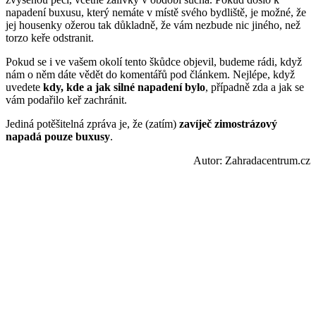
napadení buxusu, který nemáte v místě svého bydliště, je možné, že
jej housenky ožerou tak důkladně, že vám nezbude nic jiného, než
torzo keře odstranit.
Pokud se i ve vašem okolí tento škůdce objevil, budeme rádi, když
nám o něm dáte vědět do komentářů pod článkem. Nejlépe, když
uvedete
kdy, kde a jak silné napadení bylo
, případně zda a jak se
vám podařilo keř zachránit.
Jediná potěšitelná zpráva je, že (zatím)
zavíječ zimostrázový
napadá pouze buxusy
.
Autor: Zahradacentrum.cz