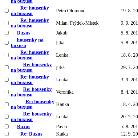
na buxusu
Re: housenky
Petra Olomouc
19. 8. 2
na buxusu
Re: housenky
Milan, Frýdek-Místek
9. 9. 20
na buxusu
Buxus
Jakub
5. 8. 20
housenky na
jitka
5. 8. 20
buxusu
Re: housenky
Lenka
18. 8. 2
na buxusu
Re: housenky
jirka
29. 7. 2
na buxusu
Re: housenky
Lenka
3. 9. 20
na buxusu
Re: housenky
Veronika
8. 4. 20
na buxusu
Re: housenky
Hanka
18. 4. 2
na buxusu
Re: housenky
Lenka
20. 5. 2
na buxusu
Buxus
Pavla
5. 8. 20
Re: Buxus
Katka
12. 9. 2