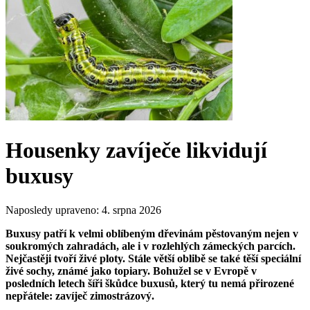
Housenky zavíječe likvidují
buxusy
Naposledy upraveno:
4. srpna 2026
Buxusy patří k velmi oblíbeným dřevinám pěstovaným nejen v
soukromých zahradách, ale i v rozlehlých zámeckých parcích.
Nejčastěji tvoří živé ploty. Stále větší oblibě se také těší speciální
živé sochy, známé jako topiary. Bohužel se v Evropě v
posledních letech šíři škůdce buxusů, který tu nemá přirozené
nepřátele: zavíječ zimostrázový.