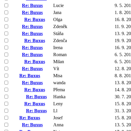
Re: Buxus
Lucie
9. 5. 20
Re: Buxus
Jana
1. 8. 20
Re: Buxus
Olga
16. 8. 2
Re: Buxus
Zdeněk
11. 9. 2
Re: Buxus
Stáňa
13. 9. 2
Re: Buxus
Zdenča
19. 9. 2
Re: Buxus
Irena
16. 9. 2
Re: Buxus
Roman
6. 5. 20
Re: Buxus
Milan
6. 5. 20
Re: Buxus
Vít
12. 8. 2
Re: Buxus
Misa
8. 8. 20
Re: Buxus
wanda
13. 8. 2
Re: Buxus
Přema
14. 8. 2
Re: Buxus
Hanka
30. 7. 2
Re: Buxus
Leny
15. 8. 2
Re: Buxus
Ll
31. 3. 2
Re: Buxus
Josef
15. 8. 2
Re: Buxus
Anna
13. 5. 2