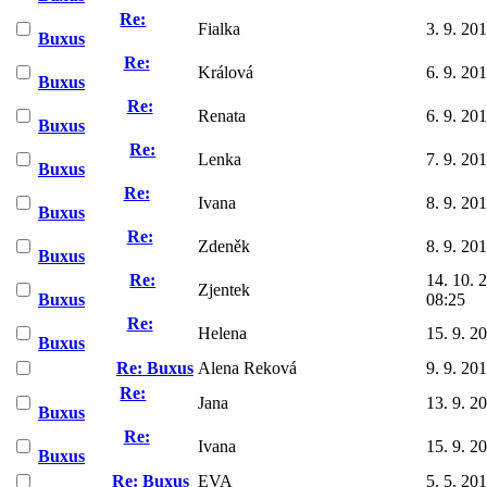
Re:
Fialka
3. 9. 20
Buxus
Re:
Králová
6. 9. 20
Buxus
Re:
Renata
6. 9. 20
Buxus
Re:
Lenka
7. 9. 20
Buxus
Re:
Ivana
8. 9. 20
Buxus
Re:
Zdeněk
8. 9. 20
Buxus
Re:
14. 10. 
Zjentek
Buxus
08:25
Re:
Helena
15. 9. 2
Buxus
Re: Buxus
Alena Reková
9. 9. 20
Re:
Jana
13. 9. 2
Buxus
Re:
Ivana
15. 9. 2
Buxus
Re: Buxus
EVA
5. 5. 20