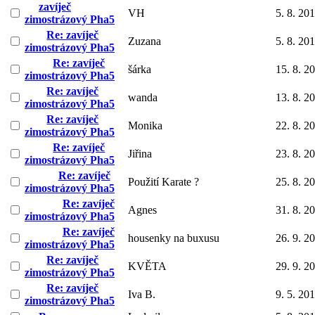
zavíječ
VH
5. 8. 20
zimostrázový Pha5
Re: zavíječ
Zuzana
5. 8. 20
zimostrázový Pha5
Re: zavíječ
šárka
15. 8. 2
zimostrázový Pha5
Re: zavíječ
wanda
13. 8. 2
zimostrázový Pha5
Re: zavíječ
Monika
22. 8. 2
zimostrázový Pha5
Re: zavíječ
Jiřina
23. 8. 2
zimostrázový Pha5
Re: zavíječ
Použití Karate ?
25. 8. 2
zimostrázový Pha5
Re: zavíječ
Agnes
31. 8. 2
zimostrázový Pha5
Re: zavíječ
housenky na buxusu
26. 9. 2
zimostrázový Pha5
Re: zavíječ
KVĚTA
29. 9. 2
zimostrázový Pha5
Re: zavíječ
Iva B.
9. 5. 20
zimostrázový Pha5