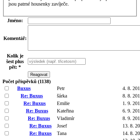
jsou patrné housenky zavíječe.
Jméno:
Komentář:
Kolik je
šest plus
pět: *
Počet příspěvků (1138)
Buxus
Petr
4. 8. 20
Re: Buxus
šárka
8. 8. 20
Re: Buxus
Emilie
1. 9. 20
Re: Buxus
Kateřina
6. 9. 20
Re: Buxus
Vladimír
8. 9. 20
Re: Buxus
Josef
13. 8. 2
Re: Buxus
Tana
14. 8. 2