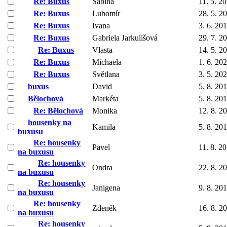
Re: Buxus
Sabina
11. 5. 2
Re: Buxus
Lubomír
28. 5. 2
Re: Buxus
Ivana
3. 6. 20
Re: Buxus
Gabriela Jarkulišová
29. 7. 2
Re: Buxus
Vlasta
14. 5. 2
Re: Buxus
Michaela
1. 6. 20
Re: Buxus
Světlana
3. 5. 20
buxus
David
5. 8. 20
Bělochová
Markéta
5. 8. 20
Re: Bělochová
Monika
12. 8. 2
housenky na
Kamila
5. 8. 20
buxusu
Re: housenky
Pavel
11. 8. 2
na buxusu
Re: housenky
Ondra
22. 8. 2
na buxusu
Re: housenky
Janigena
9. 8. 20
na buxusu
Re: housenky
Zdeněk
16. 8. 2
na buxusu
Re: housenky