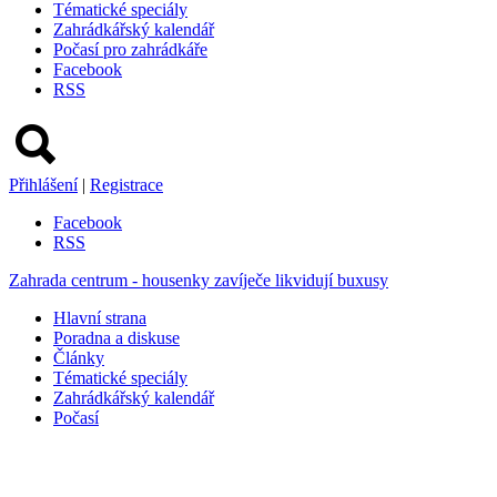
Tématické speciály
Zahrádkářský kalendář
Počasí pro zahrádkáře
Facebook
RSS
Přihlášení
|
Registrace
Facebook
RSS
Zahrada centrum - housenky zavíječe likvidují buxusy
Hlavní strana
Poradna a diskuse
Články
Tématické speciály
Zahrádkářský kalendář
Počasí