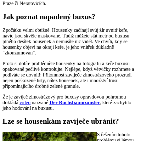
Praze či Neratovicích.
Jak poznat napadený buxus?
Zpočátku velmi obtížně. Housenky začínají svůj žír uvnitř keře,
navíc jsou skvěle maskované. Tudíž můžete stát metr od buxusu
plného desítek housenek a nemusíte nic vidět. Ve chvíli, kdy se
housenky objeví na okraji keře, je jeho vnitřek důkladně
"zkonzumován".
Proto si dobře prohlédněte housenky na fotografii a keře buxusu
opakovaně pečlivě kontrolujte. Nejlépe, když větvičky rozhrnete a
podíváte se dovnitř. Přítomnost zavíječe zimostrázového prozradí
nejen poškozené listy, nález housenek, ale i množství trusu
připomínajícího drobné zelené granule.
Že je zavíječ zimostrázový pro buxusy opravdovou pohromou
dokládá
video
nazvané
Der Buchsbaumzünsler
, které zachytilo
jeho hodování na buxusu.
Lze se housenkám zavíječe ubránit?
S řešením tohoto
problému si lámou