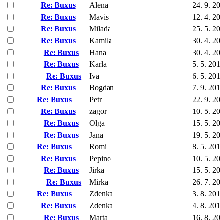
Re: Buxus
Alena
24. 9. 2
Re: Buxus
Mavis
12. 4. 2
Re: Buxus
Milada
25. 5. 2
Re: Buxus
Kamila
30. 4. 2
Re: Buxus
Hana
30. 4. 2
Re: Buxus
Karla
5. 5. 20
Re: Buxus
Iva
6. 5. 20
Re: Buxus
Bogdan
7. 9. 20
Re: Buxus
Petr
22. 9. 2
Re: Buxus
zagor
10. 5. 2
Re: Buxus
Olga
15. 5. 2
Re: Buxus
Jana
19. 5. 2
Re: Buxus
Romi
8. 5. 20
Re: Buxus
Pepino
10. 5. 2
Re: Buxus
Jirka
15. 5. 2
Re: Buxus
Mirka
26. 7. 2
Re: Buxus
Zdenka
3. 8. 20
Re: Buxus
Zdenka
4. 8. 20
Re: Buxus
Marta
16. 8. 2