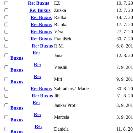
Re: Buxus
EZ
10. 7. 2
Re: Buxus
Zuzka
12. 7. 2
Re: Buxus
Radka
14. 7. 2
Re: Buxus
Blanka
17. 7. 2
Re: Buxus
Věra
27. 7. 2
Re: Buxus
František
30. 7. 2
Re: Buxus
R.M.
6. 8. 20
Re:
Jana
12. 8. 2
Buxus
Re:
Vlastik
7. 9. 20
Buxus
Re:
Miri
9. 9. 20
Buxus
Re: Buxus
Zahrádková Marie
30. 8. 2
Re: Buxus
Jiří
31. 8. 2
Re:
Jankar Profi
3. 9. 20
Buxus
Re:
Marcela
3. 9. 20
Buxus
Re:
Daniela
11. 8. 2
Buxus