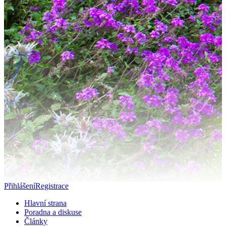
Přihlášení
Registrace
Hlavní strana
Poradna a diskuse
Články