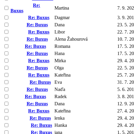
Re:
Martina
7. 9. 20
Buxus
Re: Buxus
Dagmar
3. 9. 20
Re: Buxus
Dana
23. 5. 2
Re: Buxus
Libor
22. 7. 2
Re: Buxus
Alena Žahourová
10. 7. 2
Re: Buxus
Romana
17. 5. 2
Re: Buxus
Hana
17. 5. 2
Re: Buxus
Mirka
29. 4. 2
Re: Buxus
Olga
22. 5. 2
Re: Buxus
Kateřina
25. 7. 2
Re: Buxus
Eva
31. 7. 2
Re: Buxus
Naďa
5. 6. 20
Re: Buxus
Radek
3. 8. 20
Re: Buxus
Dana
12. 9. 2
Re: Buxus
Kateřina
27. 4. 2
Re: Buxus
lenka
29. 4. 2
Re: Buxus
Hanka
29. 4. 2
Re: Buxus
jana
1. 5. 20