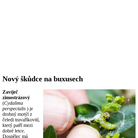
Nový škůdce na buxusech
Zavíječ
zimostrázový
(
Cydalima
perspectalis
) je
drobný motýl z
čeledi travaříkovití,
který patří mezi
dobré letce.
Dospělec má