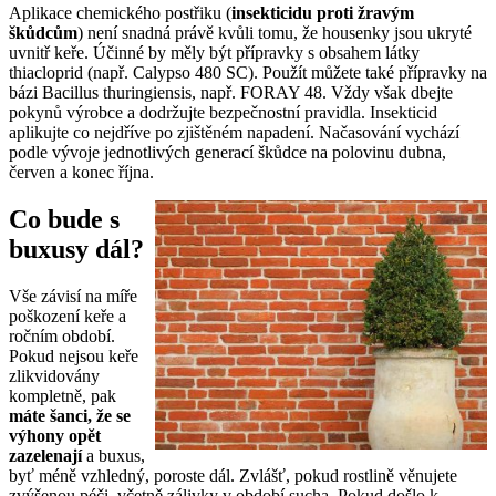
Aplikace chemického postřiku (
insekticidu proti žravým
škůdcům
) není snadná právě kvůli tomu, že housenky jsou ukryté
uvnitř keře. Účinné by měly být přípravky s obsahem látky
thiacloprid (např. Calypso 480 SC). Použít můžete také přípravky na
bázi Bacillus thuringiensis, např. FORAY 48. Vždy však dbejte
pokynů výrobce a dodržujte bezpečnostní pravidla. Insekticid
aplikujte co nejdříve po zjištěném napadení. Načasování vychází
podle vývoje jednotlivých generací škůdce na polovinu dubna,
červen a konec října.
Co bude s
buxusy dál?
Vše závisí na míře
poškození keře a
ročním období.
Pokud nejsou keře
zlikvidovány
kompletně, pak
máte šanci, že se
výhony opět
zazelenají
a buxus,
byť méně vzhledný, poroste dál. Zvlášť, pokud rostlině věnujete
zvýšenou péči, včetně zálivky v období sucha. Pokud došlo k