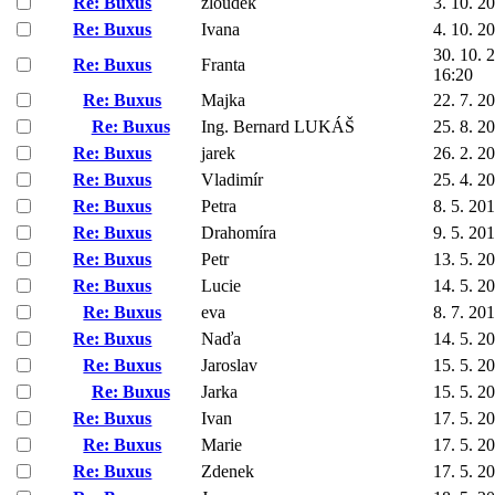
Re: Buxus
zloudek
3. 10. 2
Re: Buxus
Ivana
4. 10. 2
30. 10. 
Re: Buxus
Franta
16:20
Re: Buxus
Majka
22. 7. 2
Re: Buxus
Ing. Bernard LUKÁŠ
25. 8. 2
Re: Buxus
jarek
26. 2. 2
Re: Buxus
Vladimír
25. 4. 2
Re: Buxus
Petra
8. 5. 20
Re: Buxus
Drahomíra
9. 5. 20
Re: Buxus
Petr
13. 5. 2
Re: Buxus
Lucie
14. 5. 2
Re: Buxus
eva
8. 7. 20
Re: Buxus
Naďa
14. 5. 2
Re: Buxus
Jaroslav
15. 5. 2
Re: Buxus
Jarka
15. 5. 2
Re: Buxus
Ivan
17. 5. 2
Re: Buxus
Marie
17. 5. 2
Re: Buxus
Zdenek
17. 5. 2