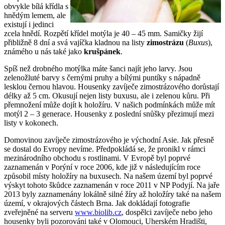
obvykle bílá křídla s
hnědým lemem, ale
existují i jedinci
zcela hnědí. Rozpětí křídel motýla je 40 – 45 mm. Samičky žijí
přibližně 8 dní a svá vajíčka kladnou na listy
zimostrázu
(
Buxus
),
známého u nás také jako
krušpánek
.
Spíš než drobného motýlka máte šanci najít jeho larvy. Jsou
zelenožluté barvy s černými pruhy a bílými puntíky s nápadně
lesklou černou hlavou. Housenky zavíječe zimostrázového dorůstají
délky až 5 cm. Okusují nejen listy buxusu, ale i zelenou kůru. Při
přemnožení může dojít k holožíru. V našich podmínkách může mít
motýl 2 – 3 generace. Housenky z poslední snůšky přezimují mezi
listy v kokonech.
Domovinou zavíječe zimostrázového je východní Asie. Jak přesně
se dostal do Evropy nevíme. Předpokládá se, že pronikl v rámci
mezinárodního obchodu s rostlinami. V Evropě byl poprvé
zaznamenán v Porýní v roce 2006, kde již v následujícím roce
způsobil místy holožíry na buxusech. Na našem území byl poprvé
výskyt tohoto škůdce zaznamenán v roce 2011 v NP Podyjí. Na jaře
2013 byly zaznamenány lokálně silné žíry až holožíry také na našem
území, v okrajových částech Brna. Jak dokládají fotografie
zveřejněné na serveru
www.biolib.cz
, dospělci zavíječe nebo jeho
housenky byli pozorováni také v Olomouci, Uherském Hradišti,