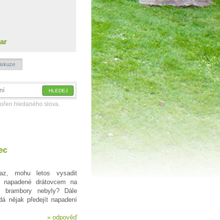
ar
iskuze
kořen hledaného slova.
ec
z, mohu letos vysadit
ě napadené drátovcem na
i brambory nebyly? Dále
á nějak předejít napadení
»
odpověď