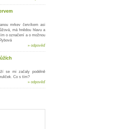
ervem
anou mrkev červíkem asi
růžová, má hnědou hlavu a
sím o označení a o možnou
 Rybová
»
odpověď
růžích
ůží se mi začaly podélně
ruliček. Co s tím?
»
odpověď