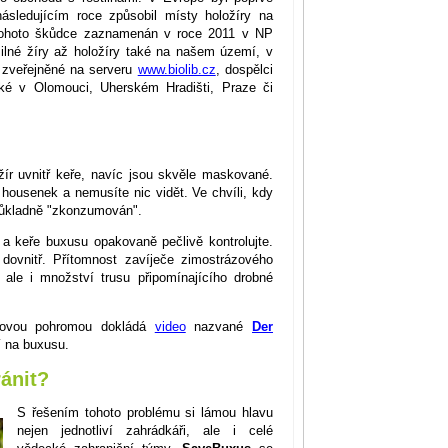
sledujícím roce způsobil místy holožíry na
tohoto škůdce zaznamenán v roce 2011 v NP
ilné žíry až holožíry také na našem území, v
e zveřejněné na serveru
www.biolib.cz
, dospělci
aké v Olomouci, Uherském Hradišti, Praze či
žír uvnitř keře, navíc jsou skvěle maskované.
housenek a nemusíte nic vidět. Ve chvíli, kdy
 důkladně "zkonzumován".
i a keře buxusu opakovaně pečlivě kontrolujte.
 dovnitř. Přítomnost zavíječe zimostrázového
 ale i množství trusu připomínajícího drobné
vdovou pohromou dokládá
video
nazvané
Der
í na buxusu.
ánit?
S řešením tohoto problému si lámou hlavu
nejen jednotliví zahrádkáři, ale i celé