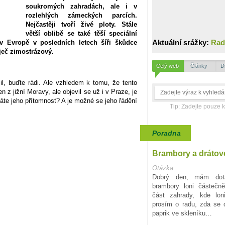
soukromých zahradách, ale i v
rozlehlých zámeckých parcích.
Nejčastěji tvoří živé ploty. Stále
větší oblibě se také těší speciální
Aktuální srážky:
Rad
v Evropě v posledních letech šíři škůdce
ječ zimostrázový.
Celý web
Články
D
l, buďte rádi. Ale vzhledem k tomu, že tento
 z jižní Moravy, ale objevil se už i v Praze, je
áte jeho přítomnost? A je možné se jeho řádění
Tip: Zadejte pouze 
Poradna
Brambory a drátov
Otázka:
Dobrý den, mám dota
brambory loni částečn
část zahrady, kde lon
prosím o radu, zda se d
paprik ve skleníku…