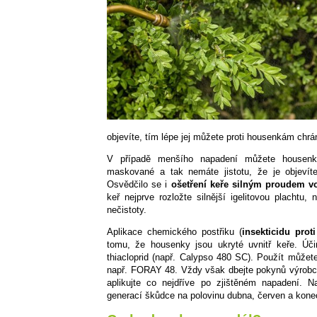
objevíte, tím lépe jej můžete proti housenkám chrán
V případě menšího napadení můžete housenk
maskované a tak nemáte jistotu, že je objevít
Osvědčilo se i
ošetření keře silným proudem vo
keř nejprve rozložte silnější igelitovou plachtu
nečistoty.
Aplikace chemického postřiku (
insekticidu pro
tomu, že housenky jsou ukryté uvnitř keře. Úč
thiacloprid (např. Calypso 480 SC). Použít můžete 
např. FORAY 48. Vždy však dbejte pokynů výrobce 
aplikujte co nejdříve po zjištěném napadení. N
generací škůdce na polovinu dubna, červen a konec