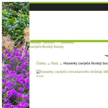
Zahrada centrum - housenky
Hlavní strana
Poradna a diskuse
zavíječe likvidují buxusy
Čl
Články
→
Rady
→
Housenky zavíječe likvidují bu