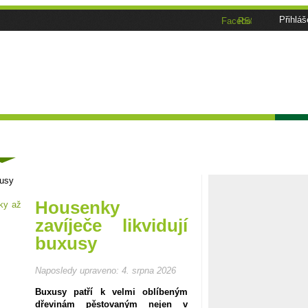
Přihláš
Facebook
RSS
Tématické speciály
Zahrádkářský kalendář
Poča
ánky
xusy
Housenky
zavíječe likvidují
buxusy
Naposledy upraveno:
4. srpna 2026
Buxusy patří k velmi oblíbeným
dřevinám pěstovaným nejen v