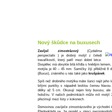
Nový škůdce na buxusech
Zavíječ zimostrázový
(
Cydalima
perspectalis
) je drobný motýl z čeledi
travaříkovití, který patří mezi dobré letce.
Dospělec má obvykle bílá křídla s hnědým lemem, ale
motýla je 40 – 45 mm. Samičky žijí přibližně 8 d
(
Buxus
), známého u nás také jako
krušpánek
.
Spíš než drobného motýlka máte šanci najít jeho l
bílými puntíky s nápadně lesklou černou hlavou
délky až 5 cm. Okusují nejen listy buxusu, ale
holožíru. V našich podmínkách může mít motýl 
přezimují mezi listy v kokonech.
Domovinou zavíječe zimostrázového je východní 
Předpokládá se, že pronikl v rámci mezinárodní