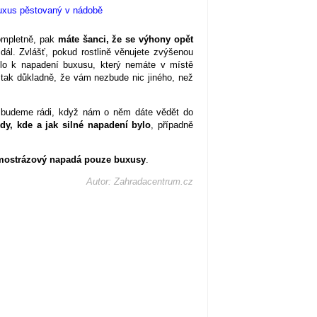
ompletně, pak
máte šanci, že se výhony opět
ál. Zvlášť, pokud rostlině věnujete zvýšenou
šlo k napadení buxusu, který nemáte v místě
 tak důkladně, že vám nezbude nic jiného, než
, budeme rádi, když nám o něm dáte vědět do
dy, kde a jak silné napadení bylo
, případně
imostrázový napadá pouze buxusy
.
Autor: Zahradacentrum.cz