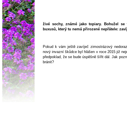
živé sochy, známé jako topiary. Bohužel se 
buxusů, který tu nemá přirozené nepřátele: zaví
Pokud k vám ještě zavíječ zimostrázový nedorazi
nový invazní škůdce byl hlášen v roce 2015 již nejen
předpoklad, že se bude úspěšně šířit dál. Jak pozn
bránit?