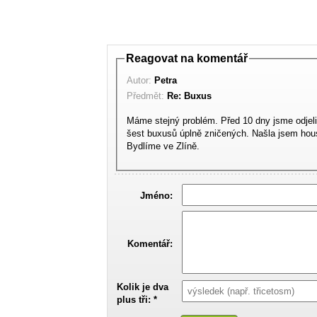
Reagovat na komentář
Autor:
Petra
Předmět:
Re: Buxus
Máme stejný problém. Před 10 dny jsme odjeli
šest buxusů úplně zničených. Našla jsem housenky a suché a holé vě
Bydlíme ve Zlíně.
Jméno:
Komentář:
Kolik je dva
plus tři: *