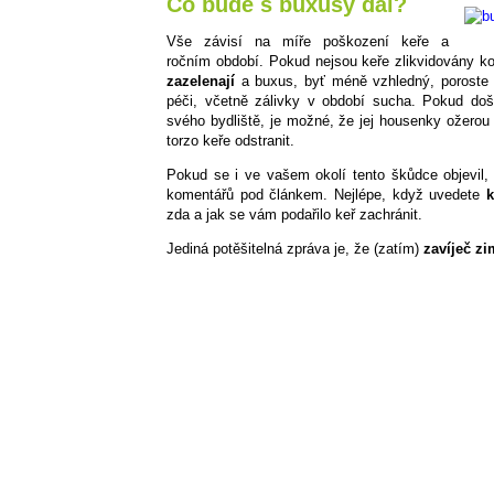
Co bude s buxusy dál?
Vše závisí na míře poškození keře a
ročním období. Pokud nejsou keře zlikvidovány k
zazelenají
a buxus, byť méně vzhledný, poroste d
péči, včetně zálivky v období sucha. Pokud do
svého bydliště, je možné, že jej housenky ožerou
torzo keře odstranit.
Pokud se i ve vašem okolí tento škůdce objevil
komentářů pod článkem. Nejlépe, když uvedete
k
zda a jak se vám podařilo keř zachránit.
Jediná potěšitelná zpráva je, že (zatím)
zavíječ z