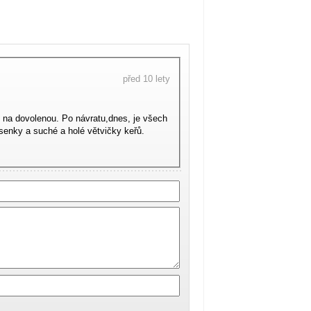
před 10 lety
 na dovolenou. Po návratu,dnes, je všech
tvičky keřů.