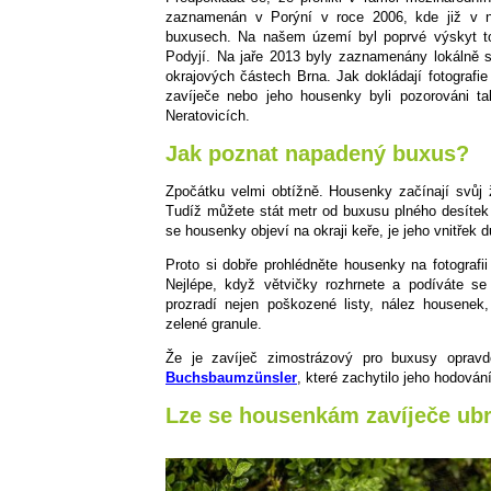
zaznamenán v Porýní v roce 2006, kde již v ná
buxusech. Na našem území byl poprvé výskyt 
Podyjí. Na jaře 2013 byly zaznamenány lokálně s
okrajových částech Brna. Jak dokládají fotografi
zavíječe nebo jeho housenky byli pozorováni t
Neratovicích.
Jak poznat napadený buxus?
Zpočátku velmi obtížně. Housenky začínají svůj 
Tudíž můžete stát metr od buxusu plného desítek 
se housenky objeví na okraji keře, je jeho vnitřek
Proto si dobře prohlédněte housenky na fotografi
Nejlépe, když větvičky rozhrnete a podíváte se
prozradí nejen poškozené listy, nález housenek,
zelené granule.
Že je zavíječ zimostrázový pro buxusy opra
Buchsbaumzünsler
, které zachytilo jeho hodován
Lze se housenkám zavíječe ubr