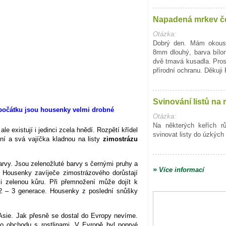
Napadená mrkev č
Otázka:
Dobrý den. Mám okous
8mm dlouhý, barva bílo
dvě tmavá kusadla. Pro
přírodní ochranu. Děkuji
Svinování listů na 
Otázka:
Na některých keřích r
 existují i jedinci zcela hnědí. Rozpětí křídel
svinovat listy do úzkých 
ní a svá vajíčka kladnou na listy
zimostrázu
arvy. Jsou zelenožluté barvy s černými pruhy a
»
Více informací
. Housenky zavíječe zimostrázového dorůstají
 i zelenou kůru. Při přemnožení může dojít k
2 – 3 generace. Housenky z poslední snůšky
Asie. Jak přesně se dostal do Evropy nevíme.
ho obchodu s rostlinami. V Evropě byl poprvé