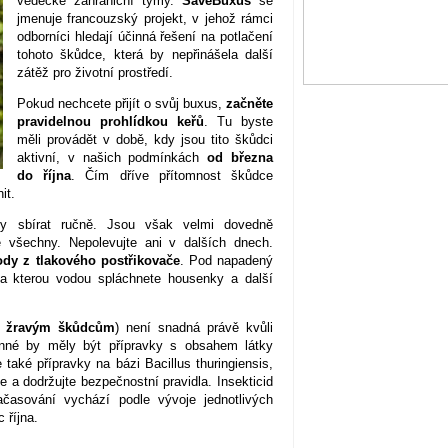
vědecké zahraniční týmy.
SaveBuxus
se
jmenuje francouzský projekt, v jehož rámci
odborníci hledají účinná řešení na potlačení
tohoto škůdce, která by nepřinášela další
zátěž pro životní prostředí.
Pokud nechcete přijít o svůj buxus,
začněte
pravidelnou prohlídkou keřů
. Tu byste
měli provádět v době, kdy jsou tito škůdci
aktivní, v našich podmínkách
od března
do října
. Čím dříve přítomnost škůdce
it.
y sbírat ručně. Jsou však velmi dovedně
e všechny. Nepolevujte ani v dalších dnech.
dy z tlakového postřikovače
. Pod napadený
, na kterou vodou spláchnete housenky a další
ti žravým škůdcům
) není snadná právě kvůli
inné by měly být přípravky s obsahem látky
také přípravky na bázi Bacillus thuringiensis,
a dodržujte bezpečnostní pravidla. Insekticid
ačasování vychází podle vývoje jednotlivých
 října.