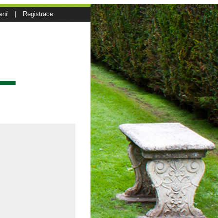
ení
|
Registrace
sí