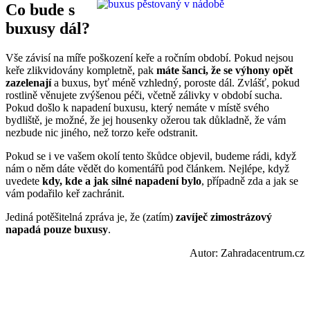
Co bude s
buxusy dál?
Vše závisí na míře poškození keře a ročním období. Pokud nejsou
keře zlikvidovány kompletně, pak
máte šanci, že se výhony opět
zazelenají
a buxus, byť méně vzhledný, poroste dál. Zvlášť, pokud
rostlině věnujete zvýšenou péči, včetně zálivky v období sucha.
Pokud došlo k napadení buxusu, který nemáte v místě svého
bydliště, je možné, že jej housenky ožerou tak důkladně, že vám
nezbude nic jiného, než torzo keře odstranit.
Pokud se i ve vašem okolí tento škůdce objevil, budeme rádi, když
nám o něm dáte vědět do komentářů pod článkem. Nejlépe, když
uvedete
kdy, kde a jak silné napadení bylo
, případně zda a jak se
vám podařilo keř zachránit.
Jediná potěšitelná zpráva je, že (zatím)
zavíječ zimostrázový
napadá pouze buxusy
.
Autor: Zahradacentrum.cz