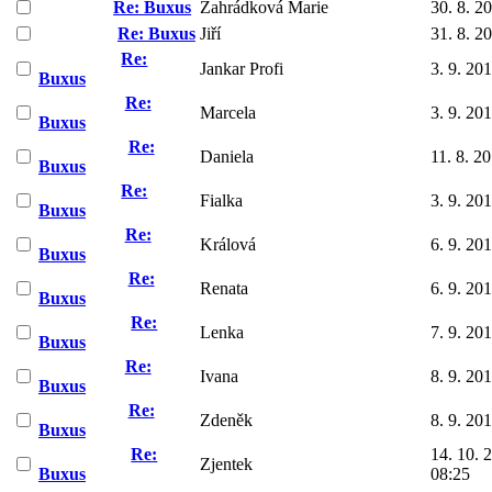
Re: Buxus
Zahrádková Marie
30. 8. 2
Re: Buxus
Jiří
31. 8. 2
Re:
Jankar Profi
3. 9. 20
Buxus
Re:
Marcela
3. 9. 20
Buxus
Re:
Daniela
11. 8. 2
Buxus
Re:
Fialka
3. 9. 20
Buxus
Re:
Králová
6. 9. 20
Buxus
Re:
Renata
6. 9. 20
Buxus
Re:
Lenka
7. 9. 20
Buxus
Re:
Ivana
8. 9. 20
Buxus
Re:
Zdeněk
8. 9. 20
Buxus
Re:
14. 10. 
Zjentek
Buxus
08:25