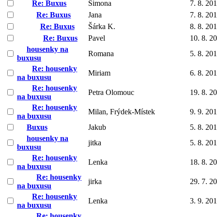
Re: Buxus
Simona
7. 8. 20
Re: Buxus
Jana
7. 8. 20
Re: Buxus
Šárka K.
8. 8. 20
Re: Buxus
Pavel
10. 8. 2
housenky na
Romana
5. 8. 20
buxusu
Re: housenky
Miriam
6. 8. 20
na buxusu
Re: housenky
Petra Olomouc
19. 8. 2
na buxusu
Re: housenky
Milan, Frýdek-Místek
9. 9. 20
na buxusu
Buxus
Jakub
5. 8. 20
housenky na
jitka
5. 8. 20
buxusu
Re: housenky
Lenka
18. 8. 2
na buxusu
Re: housenky
jirka
29. 7. 2
na buxusu
Re: housenky
Lenka
3. 9. 20
na buxusu
Re: housenky