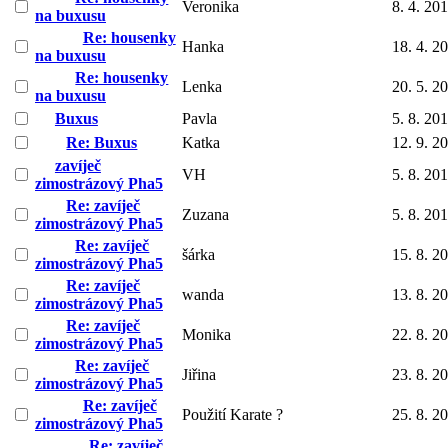
Veronika
8. 4. 20
na buxusu
Re: housenky
Hanka
18. 4. 2
na buxusu
Re: housenky
Lenka
20. 5. 2
na buxusu
Buxus
Pavla
5. 8. 20
Re: Buxus
Katka
12. 9. 2
zavíječ
VH
5. 8. 20
zimostrázový Pha5
Re: zavíječ
Zuzana
5. 8. 20
zimostrázový Pha5
Re: zavíječ
šárka
15. 8. 2
zimostrázový Pha5
Re: zavíječ
wanda
13. 8. 2
zimostrázový Pha5
Re: zavíječ
Monika
22. 8. 2
zimostrázový Pha5
Re: zavíječ
Jiřina
23. 8. 2
zimostrázový Pha5
Re: zavíječ
Použití Karate ?
25. 8. 2
zimostrázový Pha5
Re: zavíječ