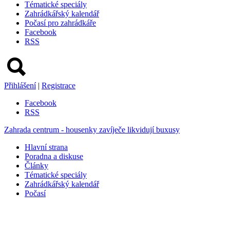
Tématické speciály
Zahrádkářský kalendář
Počasí pro zahrádkáře
Facebook
RSS
Přihlášení
|
Registrace
Facebook
RSS
Zahrada centrum - housenky zavíječe likvidují buxusy
Hlavní strana
Poradna a diskuse
Články
Tématické speciály
Zahrádkářský kalendář
Počasí