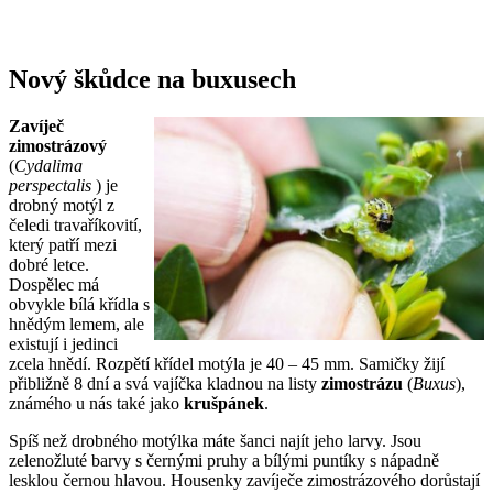
Nový škůdce na buxusech
Zavíječ
zimostrázový
(
Cydalima
perspectalis
) je
drobný motýl z
čeledi travaříkovití,
který patří mezi
dobré letce.
Dospělec má
obvykle bílá křídla s
hnědým lemem, ale
existují i jedinci
zcela hnědí. Rozpětí křídel motýla je 40 – 45 mm. Samičky žijí
přibližně 8 dní a svá vajíčka kladnou na listy
zimostrázu
(
Buxus
),
známého u nás také jako
krušpánek
.
Spíš než drobného motýlka máte šanci najít jeho larvy. Jsou
zelenožluté barvy s černými pruhy a bílými puntíky s nápadně
lesklou černou hlavou. Housenky zavíječe zimostrázového dorůstají