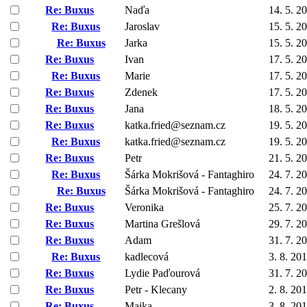
Re: Buxus
Naďa
14. 5. 2
Re: Buxus
Jaroslav
15. 5. 2
Re: Buxus
Jarka
15. 5. 2
Re: Buxus
Ivan
17. 5. 2
Re: Buxus
Marie
17. 5. 2
Re: Buxus
Zdenek
17. 5. 2
Re: Buxus
Jana
18. 5. 2
Re: Buxus
katka.fried@seznam.cz
19. 5. 2
Re: Buxus
katka.fried@seznam.cz
19. 5. 2
Re: Buxus
Petr
21. 5. 2
Re: Buxus
Šárka Mokrišová - Fantaghiro
24. 7. 2
Re: Buxus
Šárka Mokrišová - Fantaghiro
24. 7. 2
Re: Buxus
Veronika
25. 7. 2
Re: Buxus
Martina Grešlová
29. 7. 2
Re: Buxus
Adam
31. 7. 2
Re: Buxus
kadlecová
3. 8. 20
Re: Buxus
Lydie Paďourová
31. 7. 2
Re: Buxus
Petr - Klecany
2. 8. 20
Re: Buxus
Majka
3. 8. 20