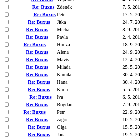
Re: Buxus
Zdeněk
7. 5. 20
Re: Buxus
Petr
17. 5. 2
Re: Buxus
Jitka
24. 7. 2
Re: Buxus
Michal
8. 9. 20
Re: Buxus
Pavla
2. 4. 20
Re: Buxus
Honza
18. 9. 2
Re: Buxus
Alena
24. 9. 2
Re: Buxus
Mavis
12. 4. 2
Re: Buxus
Milada
25. 5. 2
Re: Buxus
Kamila
30. 4. 2
Re: Buxus
Hana
30. 4. 2
Re: Buxus
Karla
5. 5. 20
Re: Buxus
Iva
6. 5. 20
Re: Buxus
Bogdan
7. 9. 20
Re: Buxus
Petr
22. 9. 2
Re: Buxus
zagor
10. 5. 2
Re: Buxus
Olga
15. 5. 2
Re: Buxus
Jana
19. 5. 2