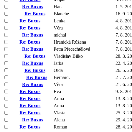
Re: Buxus
Hana
1. 5. 20
Re: Buxus
Blanche
16. 9. 2
Re: Buxus
Lenka
4. 8. 20
Re: Buxus
Věra
4. 8. 20
Re: Buxus
michal
7. 8. 20
Re: Buxus
Hranická Rúžena
7. 8. 20
Re: Buxus
Petra Přecechtělová
7. 8. 20
Re: Buxus
Vladislav Bilko
28. 3. 2
Re: Buxus
Jarka
22. 4. 2
Re: Buxus
Olda
26. 5. 2
Re: Buxus
Bernard.
21. 7. 2
Re: Buxus
Věra
21. 6. 2
Re: Buxus
Eva
9. 8. 20
Re: Buxus
Anna
13. 8. 2
Re: Buxus
Anna
13. 8. 2
Re: Buxus
Vlasta
25. 3. 2
Re: Buxus
Alena
29. 4. 2
Re: Buxus
Roman
28. 4. 2