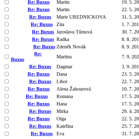
Re: Buxus
Martin
19. 5. 2
Re: Buxus
Martin
22. 5. 2
Re: Buxus
Marie UREDNICKOVA
31. 5. 2
Re: Buxus
Zita
1. 7. 20
Re: Buxus
Jaroslava Tůmová
30. 7. 2
Re: Buxus
Radka
8. 8. 20
Re: Buxus
Zdeněk Novák
8. 9. 20
Re:
Martina
7. 9. 20
Buxus
Re: Buxus
Dagmar
3. 9. 20
Re: Buxus
Dana
23. 5. 2
Re: Buxus
Libor
22. 7. 2
Re: Buxus
Alena Žahourová
10. 7. 2
Re: Buxus
Romana
17. 5. 2
Re: Buxus
Hana
17. 5. 2
Re: Buxus
Mirka
29. 4. 2
Re: Buxus
Olga
22. 5. 2
Re: Buxus
Kateřina
25. 7. 2
Re: Buxus
Eva
31. 7. 2