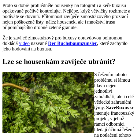
Proto si dobře prohlédněte housenky na fotografii a keře buxusu
opakovaně pečlivě kontrolujte. Nejlépe, když větvičky rozhrnete a
podíváte se dovnitř. Přítomnost zavíječe zimostrázového prozradí
nejen poškozené listy, nález housenek, ale i množství trusu
připomínajícího drobné zelené granule.
Že je zavíječ zimostrázový pro buxusy opravdovou pohromou
dokládá
video
nazvané
Der Buchsbaumzünsler
, které zachytilo
jeho hodování na buxusu.
Lze se housenkám zavíječe ubránit?
S řešením tohoto
problému si lámou
hlavu nejen
jednotliví
zahrádkáři, ale i celé
vědecké zahraniční
týmy.
SaveBuxus
se
jmenuje francouzský
projekt, v jehož
rámci odborníci
hledají účinná řešení
na potlačení tohoto