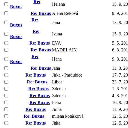
Re:
Helena
15. 9. 2
Buxus
Re: Buxus
Alena Reková
9. 9. 20
Re:
Jana
13. 9. 2
Buxus
Re:
Ivana
15. 9. 2
Buxus
Re: Buxus
EVA
5. 5. 20
Re: Buxus
MADELAIN
6. 8. 20
Re:
Hana
9. 8. 20
Buxus
Re: Buxus
Jana
11. 8. 2
Re: Buxus
Jirka - Pardubice
17. 7. 2
Re: Buxus
Libor
23. 7. 2
Re: Buxus
Zdenka
1. 8. 20
Re: Buxus
Zdenka
4. 8. 20
Re: Buxus
Petra
16. 9. 2
Re: Buxus
Jiřina
11. 9. 2
Re: Buxus
milena kotásková
12. 5. 2
Re: Buxus
Jitka
12. 5. 2