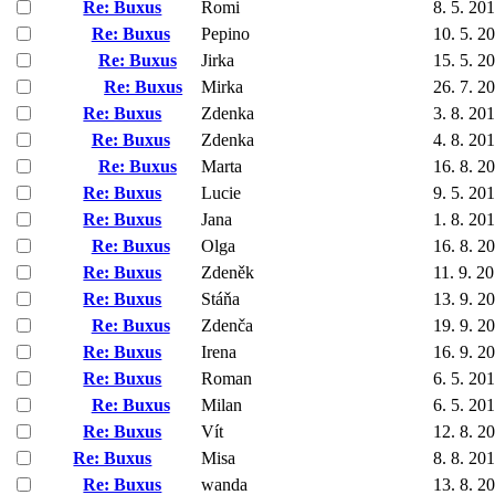
Re: Buxus
Romi
8. 5. 20
Re: Buxus
Pepino
10. 5. 2
Re: Buxus
Jirka
15. 5. 2
Re: Buxus
Mirka
26. 7. 2
Re: Buxus
Zdenka
3. 8. 20
Re: Buxus
Zdenka
4. 8. 20
Re: Buxus
Marta
16. 8. 2
Re: Buxus
Lucie
9. 5. 20
Re: Buxus
Jana
1. 8. 20
Re: Buxus
Olga
16. 8. 2
Re: Buxus
Zdeněk
11. 9. 2
Re: Buxus
Stáňa
13. 9. 2
Re: Buxus
Zdenča
19. 9. 2
Re: Buxus
Irena
16. 9. 2
Re: Buxus
Roman
6. 5. 20
Re: Buxus
Milan
6. 5. 20
Re: Buxus
Vít
12. 8. 2
Re: Buxus
Misa
8. 8. 20
Re: Buxus
wanda
13. 8. 2