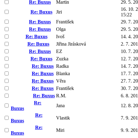
Re: Buxus
Martin
29. 5. 2
16. 10. 
Re: Buxus
Jiri
15:22
Re: Buxus
František
29. 7. 2
Re: Buxus
Olga
29. 5. 2
Re: Buxus
Ivoš
14. 4. 2
Re: Buxus
Jiřina Jirásková
2. 7. 20
Re: Buxus
EZ
10. 7. 2
Re: Buxus
Zuzka
12. 7. 2
Re: Buxus
Radka
14. 7. 2
Re: Buxus
Blanka
17. 7. 2
Re: Buxus
Věra
27. 7. 2
Re: Buxus
František
30. 7. 2
Re: Buxus
R.M.
6. 8. 20
Re:
Jana
12. 8. 2
Buxus
Re:
Vlastik
7. 9. 20
Buxus
Re:
Miri
9. 9. 20
Buxus