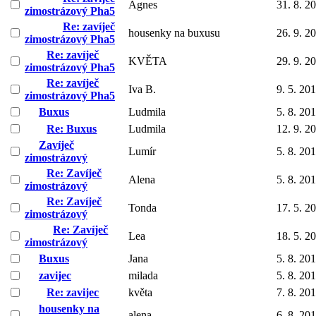
Agnes
31. 8. 2
zimostrázový Pha5
Re: zavíječ
housenky na buxusu
26. 9. 2
zimostrázový Pha5
Re: zavíječ
KVĚTA
29. 9. 2
zimostrázový Pha5
Re: zavíječ
Iva B.
9. 5. 20
zimostrázový Pha5
Buxus
Ludmila
5. 8. 20
Re: Buxus
Ludmila
12. 9. 2
Zavíječ
Lumír
5. 8. 20
zimostrázový
Re: Zavíječ
Alena
5. 8. 20
zimostrázový
Re: Zavíječ
Tonda
17. 5. 2
zimostrázový
Re: Zavíječ
Lea
18. 5. 2
zimostrázový
Buxus
Jana
5. 8. 20
zavijec
milada
5. 8. 20
Re: zavijec
květa
7. 8. 20
housenky na
alena
6. 8. 20