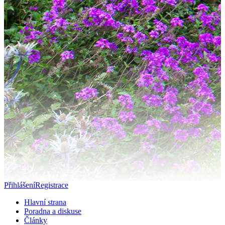
Přihlášení
Registrace
Hlavní strana
Poradna a diskuse
Články