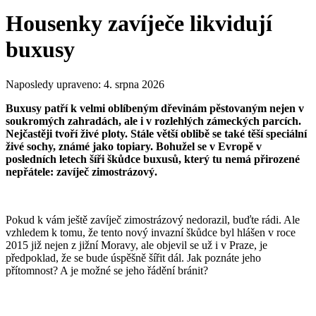
Housenky zavíječe likvidují
buxusy
Naposledy upraveno:
4. srpna 2026
Buxusy patří k velmi oblíbeným dřevinám pěstovaným nejen v
soukromých zahradách, ale i v rozlehlých zámeckých parcích.
Nejčastěji tvoří živé ploty. Stále větší oblibě se také těší speciální
živé sochy, známé jako topiary. Bohužel se v Evropě v
posledních letech šíři škůdce buxusů, který tu nemá přirozené
nepřátele: zavíječ zimostrázový.
Pokud k vám ještě zavíječ zimostrázový nedorazil, buďte rádi. Ale
vzhledem k tomu, že tento nový invazní škůdce byl hlášen v roce
2015 již nejen z jižní Moravy, ale objevil se už i v Praze, je
předpoklad, že se bude úspěšně šířit dál. Jak poznáte jeho
přítomnost? A je možné se jeho řádění bránit?