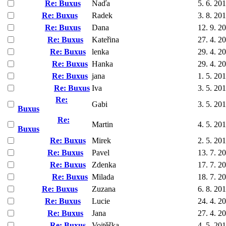
Re: Buxus
Naďa
5. 6. 20
Re: Buxus
Radek
3. 8. 20
Re: Buxus
Dana
12. 9. 2
Re: Buxus
Kateřina
27. 4. 2
Re: Buxus
lenka
29. 4. 2
Re: Buxus
Hanka
29. 4. 2
Re: Buxus
jana
1. 5. 20
Re: Buxus
Iva
3. 5. 20
Re:
Gabi
3. 5. 20
Buxus
Re:
Martin
4. 5. 20
Buxus
Re: Buxus
Mirek
2. 5. 20
Re: Buxus
Pavel
13. 7. 2
Re: Buxus
Zdenka
17. 7. 2
Re: Buxus
Milada
18. 7. 2
Re: Buxus
Zuzana
6. 8. 20
Re: Buxus
Lucie
24. 4. 2
Re: Buxus
Jana
27. 4. 2
Re: Buxus
Vojtěška
4. 5. 20