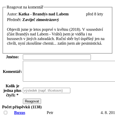
Reagovat na komentář
Autor:
Katka - Brandýs nad Labem
před 8 lety
Předmět:
Zavíječ zimostrázový
Objevili jsme je letos poprvé v květnu (2018). V sousedství
(část Brandýs nad Labem - Vrábí) jsem je viděla i na
buxusech v jiných zahradách. Ruční sběr byl úspěšný jen na
chvíli, nyní zkoušíme chemii... zatím jsem ale pesimistická.
Jméno:
Komentář:
Kolik je
jedna plus
čtyři: *
Počet příspěvků (1138)
Buxus
Petr
4. 8. 20