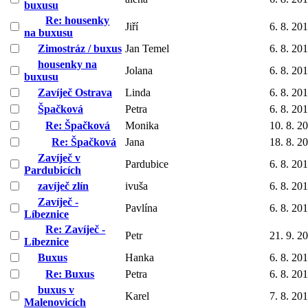
buxusu
Re: housenky
Jiří
6. 8. 20
na buxusu
Zimostráz / buxus
Jan Temel
6. 8. 20
housenky na
Jolana
6. 8. 20
buxusu
Zavíječ Ostrava
Linda
6. 8. 20
Špačková
Petra
6. 8. 20
Re: Špačková
Monika
10. 8. 2
Re: Špačková
Jana
18. 8. 2
Zavíječ v
Pardubice
6. 8. 20
Pardubicích
zavíječ zlín
ivuša
6. 8. 20
Zavíječ -
Pavlína
6. 8. 20
Líbeznice
Re: Zavíječ -
Petr
21. 9. 2
Líbeznice
Buxus
Hanka
6. 8. 20
Re: Buxus
Petra
6. 8. 20
buxus v
Karel
7. 8. 20
Malenovicích