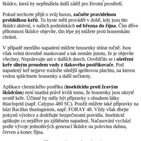
škůdce, která by nepřinášela další zátěž pro životní prostředí.
Pokud nechcete přijít o svůj buxus,
začněte pravidelnou
prohlídkou keřů
. Tu byste měli provádět v době, kdy jsou tito
škůdci aktivní, v našich podmínkách
od března do října
. Čím dříve
přítomnost škůdce objevíte, tím lépe jej můžete proti housenkám
chránit.
V případě menšího napadení můžete housenky sbírat ručně. Jsou
však velmi dovedně maskované a tak nemáte jistotu, že je objevíte
všechny. Nepolevujte ani v dalších dnech. Osvědčilo se i
ošetření
keře silným proudem vody z tlakového postřikovače
. Pod
napadený keř nejprve rozložte silnější igelitovou plachtu, na kterou
vodou spláchnete housenky a další nečistoty.
Aplikace chemického postřiku (
insekticidu proti žravým
škůdcům
) není snadná právě kvůli tomu, že housenky jsou ukryté
uvnitř keře. Účinné by měly být přípravky s obsahem látky
thiacloprid (např. Calypso 480 SC). Použít můžete také přípravky na
bázi Bacillus thuringiensis, např. FORAY 48. Vždy však dbejte
pokynů výrobce a dodržujte bezpečnostní pravidla. Insekticid
aplikujte co nejdříve po zjištěném napadení. Načasování vychází
podle vývoje jednotlivých generací škůdce na polovinu dubna,
červen a konec října.