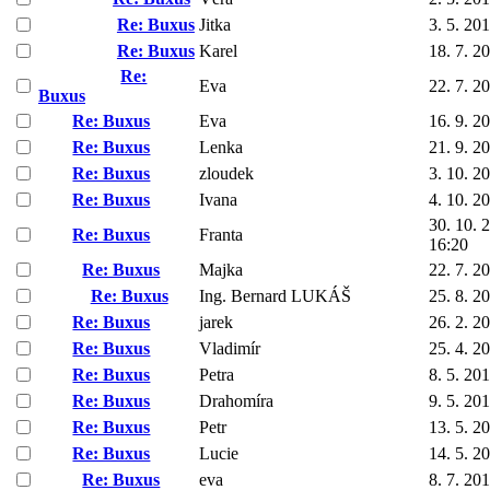
Re: Buxus
Jitka
3. 5. 20
Re: Buxus
Karel
18. 7. 2
Re:
Eva
22. 7. 2
Buxus
Re: Buxus
Eva
16. 9. 2
Re: Buxus
Lenka
21. 9. 2
Re: Buxus
zloudek
3. 10. 2
Re: Buxus
Ivana
4. 10. 2
30. 10. 
Re: Buxus
Franta
16:20
Re: Buxus
Majka
22. 7. 2
Re: Buxus
Ing. Bernard LUKÁŠ
25. 8. 2
Re: Buxus
jarek
26. 2. 2
Re: Buxus
Vladimír
25. 4. 2
Re: Buxus
Petra
8. 5. 20
Re: Buxus
Drahomíra
9. 5. 20
Re: Buxus
Petr
13. 5. 2
Re: Buxus
Lucie
14. 5. 2
Re: Buxus
eva
8. 7. 20