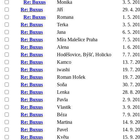
Re: Buxus
Monika
3. 5. 20
Re: Buxus
Jiří
29. 4. 2
Re: Buxus
Romana
1. 5. 20
Re: Buxus
Terka
3. 5. 20
Re: Buxus
Jana
6. 5. 20
Re: Buxus
Míra Malešice Praha
7. 5. 20
Re: Buxus
Alena
1. 6. 20
Re: Buxus
Hoděšovice, Býšť, Holicko
7. 7. 20
Re: Buxus
Kamco
13. 7. 2
Re: Buxus
iwashi
19. 7. 2
Re: Buxus
Roman Hošek
19. 7. 2
Re: Buxus
Soňa
30. 7. 2
Re: Buxus
Lenka
28. 8. 2
Re: Buxus
Pavla
2. 9. 20
Re: Buxus
Vlastik
3. 9. 20
Re: Buxus
Béza
7. 9. 20
Re: Buxus
Martina
14. 9. 2
Re: Buxus
Pavel
14. 9. 2
Re: Buxus
Květa
15. 9. 2