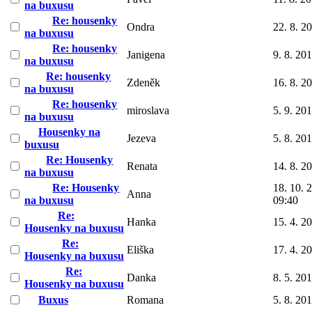
na buxusu
Re: housenky
Ondra
22. 8. 2
na buxusu
Re: housenky
Janigena
9. 8. 20
na buxusu
Re: housenky
Zdeněk
16. 8. 2
na buxusu
Re: housenky
miroslava
5. 9. 20
na buxusu
Housenky na
Jezeva
5. 8. 20
buxusu
Re: Housenky
Renata
14. 8. 2
na buxusu
Re: Housenky
18. 10. 
Anna
na buxusu
09:40
Re:
Hanka
15. 4. 2
Housenky na buxusu
Re:
Eliška
17. 4. 2
Housenky na buxusu
Re:
Danka
8. 5. 20
Housenky na buxusu
Buxus
Romana
5. 8. 20