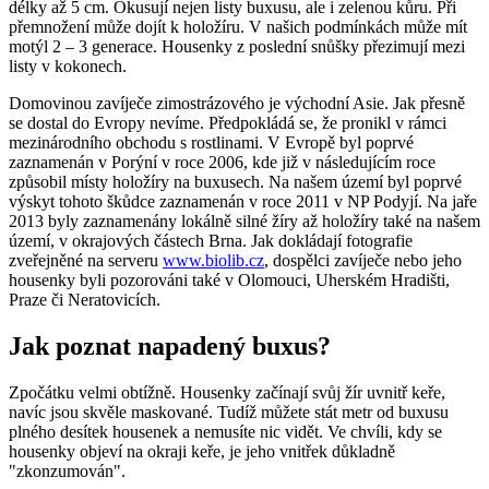
délky až 5 cm. Okusují nejen listy buxusu, ale i zelenou kůru. Při
přemnožení může dojít k holožíru. V našich podmínkách může mít
motýl 2 – 3 generace. Housenky z poslední snůšky přezimují mezi
listy v kokonech.
Domovinou zavíječe zimostrázového je východní Asie. Jak přesně
se dostal do Evropy nevíme. Předpokládá se, že pronikl v rámci
mezinárodního obchodu s rostlinami. V Evropě byl poprvé
zaznamenán v Porýní v roce 2006, kde již v následujícím roce
způsobil místy holožíry na buxusech. Na našem území byl poprvé
výskyt tohoto škůdce zaznamenán v roce 2011 v NP Podyjí. Na jaře
2013 byly zaznamenány lokálně silné žíry až holožíry také na našem
území, v okrajových částech Brna. Jak dokládají fotografie
zveřejněné na serveru
www.biolib.cz
, dospělci zavíječe nebo jeho
housenky byli pozorováni také v Olomouci, Uherském Hradišti,
Praze či Neratovicích.
Jak poznat napadený buxus?
Zpočátku velmi obtížně. Housenky začínají svůj žír uvnitř keře,
navíc jsou skvěle maskované. Tudíž můžete stát metr od buxusu
plného desítek housenek a nemusíte nic vidět. Ve chvíli, kdy se
housenky objeví na okraji keře, je jeho vnitřek důkladně
"zkonzumován".