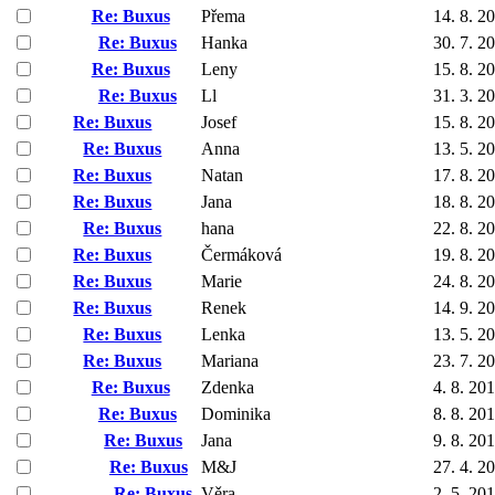
Re: Buxus
Přema
14. 8. 2
Re: Buxus
Hanka
30. 7. 2
Re: Buxus
Leny
15. 8. 2
Re: Buxus
Ll
31. 3. 2
Re: Buxus
Josef
15. 8. 2
Re: Buxus
Anna
13. 5. 2
Re: Buxus
Natan
17. 8. 2
Re: Buxus
Jana
18. 8. 2
Re: Buxus
hana
22. 8. 2
Re: Buxus
Čermáková
19. 8. 2
Re: Buxus
Marie
24. 8. 2
Re: Buxus
Renek
14. 9. 2
Re: Buxus
Lenka
13. 5. 2
Re: Buxus
Mariana
23. 7. 2
Re: Buxus
Zdenka
4. 8. 20
Re: Buxus
Dominika
8. 8. 20
Re: Buxus
Jana
9. 8. 20
Re: Buxus
M&J
27. 4. 2
Re: Buxus
Věra
2. 5. 20