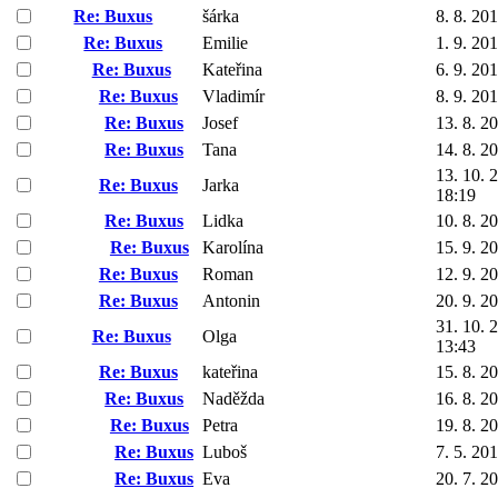
Re: Buxus
šárka
8. 8. 20
Re: Buxus
Emilie
1. 9. 20
Re: Buxus
Kateřina
6. 9. 20
Re: Buxus
Vladimír
8. 9. 20
Re: Buxus
Josef
13. 8. 2
Re: Buxus
Tana
14. 8. 2
13. 10. 
Re: Buxus
Jarka
18:19
Re: Buxus
Lidka
10. 8. 2
Re: Buxus
Karolína
15. 9. 2
Re: Buxus
Roman
12. 9. 2
Re: Buxus
Antonin
20. 9. 2
31. 10. 
Re: Buxus
Olga
13:43
Re: Buxus
kateřina
15. 8. 2
Re: Buxus
Naděžda
16. 8. 2
Re: Buxus
Petra
19. 8. 2
Re: Buxus
Luboš
7. 5. 20
Re: Buxus
Eva
20. 7. 2