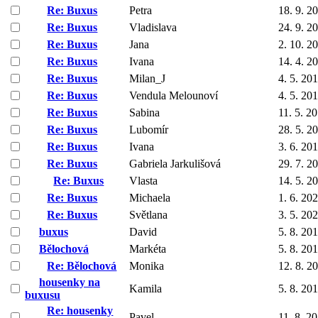
Re: Buxus
Petra
18. 9. 2
Re: Buxus
Vladislava
24. 9. 2
Re: Buxus
Jana
2. 10. 2
Re: Buxus
Ivana
14. 4. 2
Re: Buxus
Milan_J
4. 5. 20
Re: Buxus
Vendula Melounoví
4. 5. 20
Re: Buxus
Sabina
11. 5. 2
Re: Buxus
Lubomír
28. 5. 2
Re: Buxus
Ivana
3. 6. 20
Re: Buxus
Gabriela Jarkulišová
29. 7. 2
Re: Buxus
Vlasta
14. 5. 2
Re: Buxus
Michaela
1. 6. 20
Re: Buxus
Světlana
3. 5. 20
buxus
David
5. 8. 20
Bělochová
Markéta
5. 8. 20
Re: Bělochová
Monika
12. 8. 2
housenky na
Kamila
5. 8. 20
buxusu
Re: housenky
Pavel
11. 8. 2