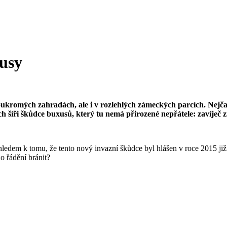
xusy
mých zahradách, ale i v rozlehlých zámeckých parcích. Nejčastěji t
ch šíři škůdce buxusů, který tu nemá přirozené nepřátele: zavíječ 
ledem k tomu, že tento nový invazní škůdce byl hlášen v roce 2015 již ne
o řádění bránit?