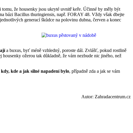
i tomu, že housenky jsou ukryté uvnitř keře. Účinné by měly být
 na bázi Bacillus thuringiensis, např. FORAY 48. Vždy však dbejte
 jednotlivých generací škůdce na polovinu dubna, červen a konec
ají
a buxus, byť méně vzhledný, poroste dál. Zvlášť, pokud rostlině
jej housenky ožerou tak důkladně, že vám nezbude nic jiného, než
e
kdy, kde a jak silné napadení bylo
, případně zda a jak se vám
Autor: Zahradacentrum.cz