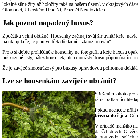
lokálně silné žíry až holožíry také na našem území, v okrajových část
Olomouci, Uherském Hradišti, Praze či Neratovicích.
Jak poznat napadený buxus?
Zpočátku velmi obtížně. Housenky začínají svůj žír uvnitř keře, naví
na okraji keře, je jeho vnitřek důkladně "zkonzumován".
Proto si dobře prohlédněte housenky na fotografii a keře buxusu opak
poškozené listy, nález housenek, ale i množství trusu připomínajícího
Že je zavíječ zimostrázový pro buxusy opravdovou pohromou doklá
Lze se housenkám zavíječe ubránit?
S řešením tohoto probl
rámci odborníci hledaj
Pokud nechcete přijít
března do října
. Čím
V případě menšího nap
dalších dnech. Osvědč
kterou vodou spláchne