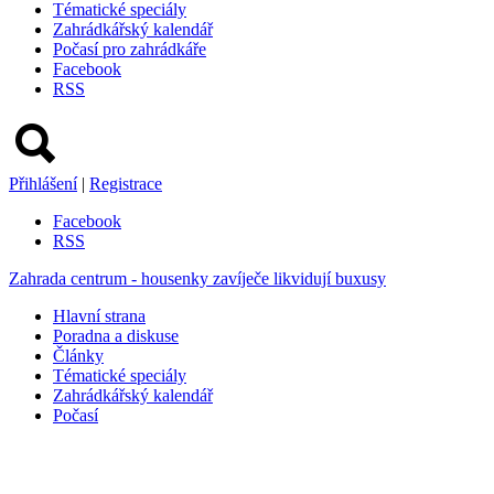
Tématické speciály
Zahrádkářský kalendář
Počasí pro zahrádkáře
Facebook
RSS
Přihlášení
|
Registrace
Facebook
RSS
Zahrada centrum - housenky zavíječe likvidují buxusy
Hlavní strana
Poradna a diskuse
Články
Tématické speciály
Zahrádkářský kalendář
Počasí