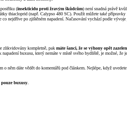
postřiku (
insekticidu proti žravým škůdcům
) není snadná právě kvůl
átky thiacloprid (např. Calypso 480 SC). Použít můžete také přípravky
jte co nejdříve po zjištěném napadení. Načasování vychází podle vývoje
ře zlikvidovány kompletně, pak
máte šanci, že se výhony opět zazelen
k napadení buxusu, který nemáte v místě svého bydliště, je možné, že 
nám o něm dáte vědět do komentářů pod článkem. Nejlépe, když uvedet
á pouze buxusy
.