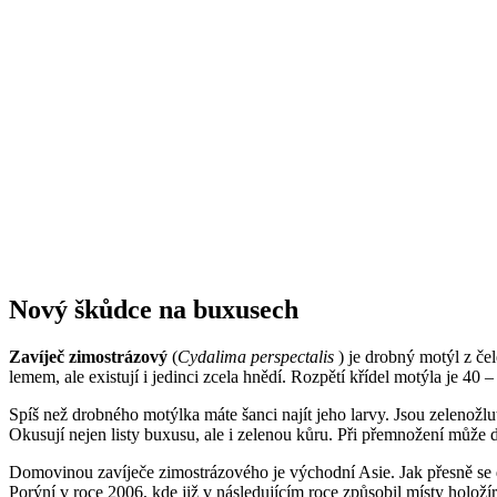
Nový škůdce na buxusech
Zavíječ zimostrázový
(
Cydalima perspectalis
) je drobný motýl z čel
lemem, ale existují i jedinci zcela hnědí. Rozpětí křídel motýla je 40 
Spíš než drobného motýlka máte šanci najít jeho larvy. Jsou zelenožl
Okusují nejen listy buxusu, ale i zelenou kůru. Při přemnožení může
Domovinou zavíječe zimostrázového je východní Asie. Jak přesně se 
Porýní v roce 2006, kde již v následujícím roce způsobil místy hol