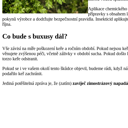
Aplikace chemického 
přípravky s obsahem l
pokynů výrobce a dodržujte bezpečnostní pravidla. Insekticid apliku
října.
Co bude s buxusy dál?
Vše závisí na míře poškození keře a ročním období. Pokud nejsou ke
věnujete zvýšenou péči, včetně zálivky v období sucha. Pokud došlo 
torzo keře odstranit.
Pokud se i ve vašem okolí tento škůdce objevil, budeme rádi, když 
podařilo keř zachránit.
Jediná potěšitelná zpráva je, že (zatím)
zavíječ zimostrázový napad