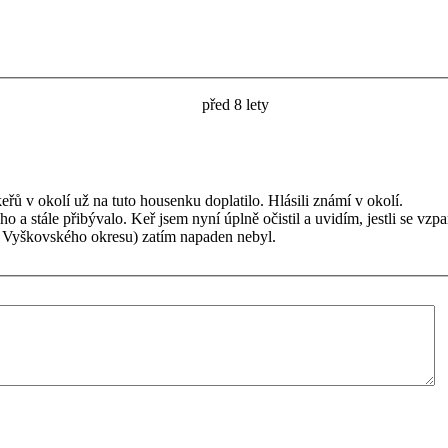
před 8 lety
 v okolí už na tuto housenku doplatilo. Hlásili známí v okolí.
a stále přibývalo. Keř jsem nyní úplně očistil a uvidím, jestli se vzp
Vyškovského okresu) zatím napaden nebyl.