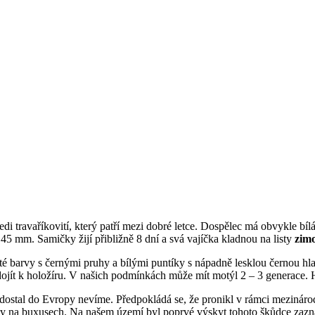
edi travaříkovití, který patří mezi dobré letce. Dospělec má obvykle bíl
– 45 mm. Samičky žijí přibližně 8 dní a svá vajíčka kladnou na listy
zim
uté barvy s černými pruhy a bílými puntíky s nápadně lesklou černou h
 dojít k holožíru. V našich podmínkách může mít motýl 2 – 3 generace.
dostal do Evropy nevíme. Předpokládá se, že pronikl v rámci mezinár
ožíry na buxusech. Na našem území byl poprvé výskyt tohoto škůdce z