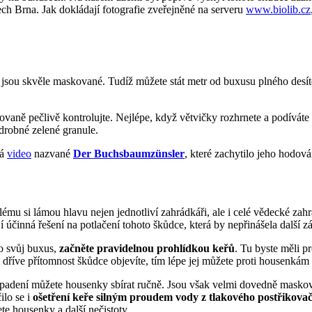
ech Brna. Jak dokládají fotografie zveřejněné na serveru
www.biolib.cz
c jsou skvěle maskované. Tudíž můžete stát metr od buxusu plného desít
ovaně pečlivě kontrolujte. Nejlépe, když větvičky rozhrnete a podíváte
 drobné zelené granule.
dá
video
nazvané
Der Buchsbaumzünsler
, které zachytilo jeho hodov
ému si lámou hlavu nejen jednotliví zahrádkáři, ale i celé vědecké zah
í účinná řešení na potlačení tohoto škůdce, která by nepřinášela další zá
 o svůj buxus,
začněte pravidelnou prohlídkou keřů
. Tu byste měli p
 dříve přítomnost škůdce objevíte, tím lépe jej můžete proti housenkám 
adení můžete housenky sbírat ručně. Jsou však velmi dovedně maskované
ilo se i
ošetření keře silným proudem vody z tlakového postřikova
te housenky a další nečistoty.