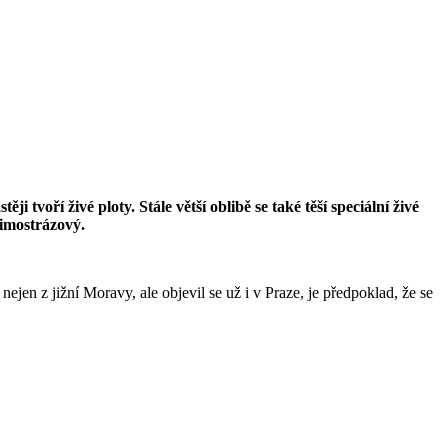
voří živé ploty. Stále větší oblibě se také těší speciální živé
zimostrázový.
jen z jižní Moravy, ale objevil se už i v Praze, je předpoklad, že se