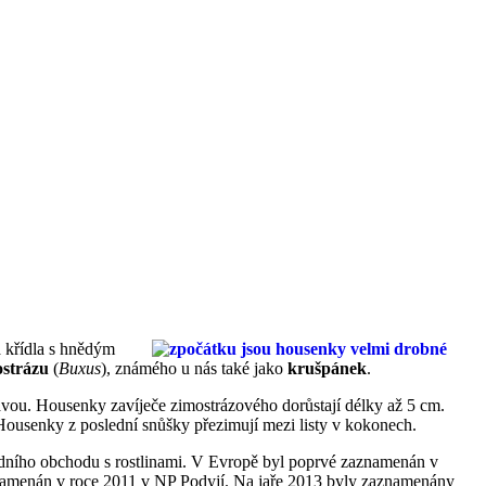
á křídla s hnědým
ostrázu
(
Buxus
), známého u nás také jako
krušpánek
.
lavou. Housenky zavíječe zimostrázového dorůstají délky až 5 cm.
 Housenky z poslední snůšky přezimují mezi listy v kokonech.
odního obchodu s rostlinami. V Evropě byl poprvé zaznamenán v
aznamenán v roce 2011 v NP Podyjí. Na jaře 2013 byly zaznamenány