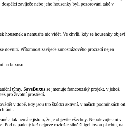
, dospělci zavíječe nebo jeho housenky byli pozorováni také v
ek housenek a nemusíte nic vidět. Ve chvíli, kdy se housenky objeví
 se dovnitř. Přítomnost zavíječe zimostrázového prozradí nejen
ání na buxusu.
raniční týmy.
SaveBuxus
se jmenuje francouzský projekt, v jehož
těž pro životní prostředí.
rovádět v době, kdy jsou tito škůdci aktivní, v našich podmínkách
od
chránit.
 a tak nemáte jistotu, že je objevíte všechny. Nepolevujte ani v
če
. Pod napadený keř nejprve rozložte silnější igelitovou plachtu, na