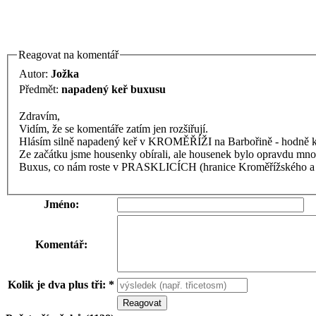
Reagovat na komentář
Autor:
Jožka
Předmět:
napadený keř buxusu
Zdravím,
Vidím, že se komentáře zatím jen rozšiřují.
Hlásím silně napadený keř v KROMĚŘÍŽI na Barbořině - hodně keřů
Ze začátku jsme housenky obírali, ale housenek bylo opravdu mnoho 
Buxus, co nám roste v PRASKLICÍCH (hranice Kroměřížského a 
Jméno:
Komentář:
Kolik je dva plus tři: *