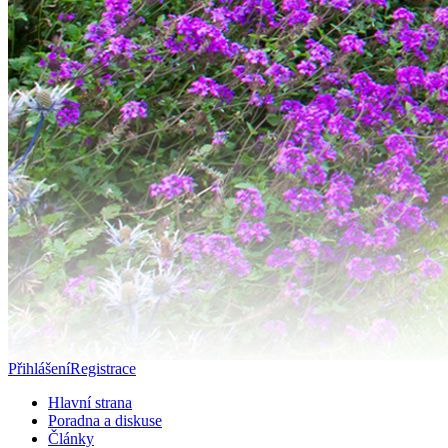
Přihlášení
Registrace
Hlavní strana
Poradna a diskuse
Články