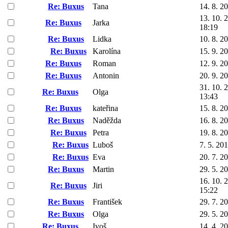
Re: Buxus
Tana
14. 8. 2
13. 10. 
Re: Buxus
Jarka
18:19
Re: Buxus
Lidka
10. 8. 2
Re: Buxus
Karolína
15. 9. 2
Re: Buxus
Roman
12. 9. 2
Re: Buxus
Antonin
20. 9. 2
31. 10. 
Re: Buxus
Olga
13:43
Re: Buxus
kateřina
15. 8. 2
Re: Buxus
Naděžda
16. 8. 2
Re: Buxus
Petra
19. 8. 2
Re: Buxus
Luboš
7. 5. 20
Re: Buxus
Eva
20. 7. 2
Re: Buxus
Martin
29. 5. 2
16. 10. 
Re: Buxus
Jiri
15:22
Re: Buxus
František
29. 7. 2
Re: Buxus
Olga
29. 5. 2
Re: Buxus
Ivoš
14. 4. 2