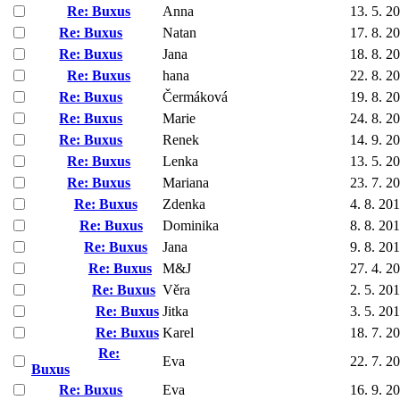
Re: Buxus
Anna
13. 5. 2
Re: Buxus
Natan
17. 8. 2
Re: Buxus
Jana
18. 8. 2
Re: Buxus
hana
22. 8. 2
Re: Buxus
Čermáková
19. 8. 2
Re: Buxus
Marie
24. 8. 2
Re: Buxus
Renek
14. 9. 2
Re: Buxus
Lenka
13. 5. 2
Re: Buxus
Mariana
23. 7. 2
Re: Buxus
Zdenka
4. 8. 20
Re: Buxus
Dominika
8. 8. 20
Re: Buxus
Jana
9. 8. 20
Re: Buxus
M&J
27. 4. 2
Re: Buxus
Věra
2. 5. 20
Re: Buxus
Jitka
3. 5. 20
Re: Buxus
Karel
18. 7. 2
Re:
Eva
22. 7. 2
Buxus
Re: Buxus
Eva
16. 9. 2