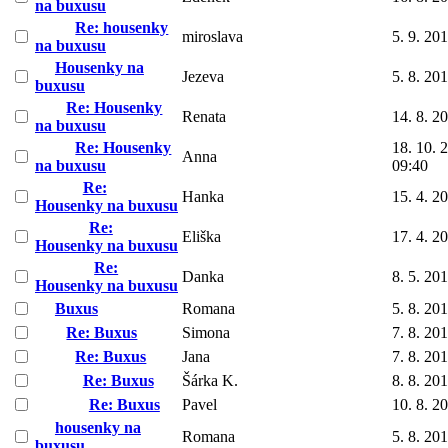
na buxusu
Re: housenky
miroslava
5. 9. 20
na buxusu
Housenky na
Jezeva
5. 8. 20
buxusu
Re: Housenky
Renata
14. 8. 2
na buxusu
Re: Housenky
18. 10. 
Anna
na buxusu
09:40
Re:
Hanka
15. 4. 2
Housenky na buxusu
Re:
Eliška
17. 4. 2
Housenky na buxusu
Re:
Danka
8. 5. 20
Housenky na buxusu
Buxus
Romana
5. 8. 20
Re: Buxus
Simona
7. 8. 20
Re: Buxus
Jana
7. 8. 20
Re: Buxus
Šárka K.
8. 8. 20
Re: Buxus
Pavel
10. 8. 2
housenky na
Romana
5. 8. 20
buxusu