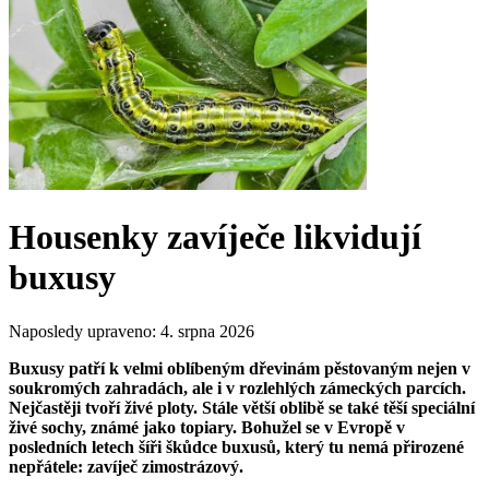
Housenky zavíječe likvidují
buxusy
Naposledy upraveno:
4. srpna 2026
Buxusy patří k velmi oblíbeným dřevinám pěstovaným nejen v
soukromých zahradách, ale i v rozlehlých zámeckých parcích.
Nejčastěji tvoří živé ploty. Stále větší oblibě se také těší speciální
živé sochy, známé jako topiary. Bohužel se v Evropě v
posledních letech šíři škůdce buxusů, který tu nemá přirozené
nepřátele: zavíječ zimostrázový.