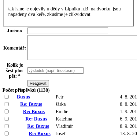
tak jsme je objevily u dědy v Lipníku n.B. na dvorku, jsou
napadeny dva keře, zkusíme je zlikvidovat
Jméno:
Komentář:
Kolik je
šest plus
pět: *
Počet příspěvků (1138)
Buxus
Petr
4. 8. 20
Re: Buxus
šárka
8. 8. 20
Re: Buxus
Emilie
1. 9. 20
Re: Buxus
Kateřina
6. 9. 20
Re: Buxus
Vladimír
8. 9. 20
Re: Buxus
Josef
13. 8. 2