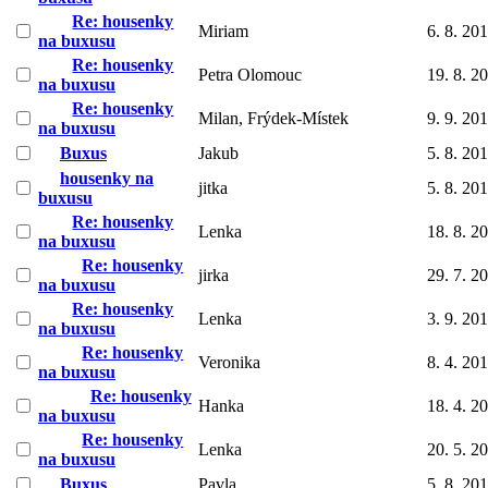
Re: housenky
Miriam
6. 8. 20
na buxusu
Re: housenky
Petra Olomouc
19. 8. 2
na buxusu
Re: housenky
Milan, Frýdek-Místek
9. 9. 20
na buxusu
Buxus
Jakub
5. 8. 20
housenky na
jitka
5. 8. 20
buxusu
Re: housenky
Lenka
18. 8. 2
na buxusu
Re: housenky
jirka
29. 7. 2
na buxusu
Re: housenky
Lenka
3. 9. 20
na buxusu
Re: housenky
Veronika
8. 4. 20
na buxusu
Re: housenky
Hanka
18. 4. 2
na buxusu
Re: housenky
Lenka
20. 5. 2
na buxusu
Buxus
Pavla
5. 8. 20