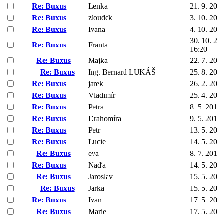
Re: Buxus
Lenka
21. 9. 2
Re: Buxus
zloudek
3. 10. 2
Re: Buxus
Ivana
4. 10. 2
30. 10. 
Re: Buxus
Franta
16:20
Re: Buxus
Majka
22. 7. 2
Re: Buxus
Ing. Bernard LUKÁŠ
25. 8. 2
Re: Buxus
jarek
26. 2. 2
Re: Buxus
Vladimír
25. 4. 2
Re: Buxus
Petra
8. 5. 20
Re: Buxus
Drahomíra
9. 5. 20
Re: Buxus
Petr
13. 5. 2
Re: Buxus
Lucie
14. 5. 2
Re: Buxus
eva
8. 7. 20
Re: Buxus
Naďa
14. 5. 2
Re: Buxus
Jaroslav
15. 5. 2
Re: Buxus
Jarka
15. 5. 2
Re: Buxus
Ivan
17. 5. 2
Re: Buxus
Marie
17. 5. 2