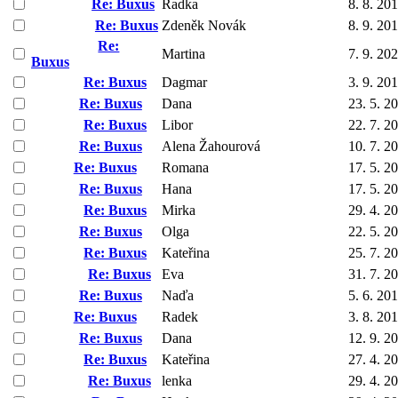
Re: Buxus
Radka
8. 8. 20
Re: Buxus
Zdeněk Novák
8. 9. 20
Re:
Martina
7. 9. 20
Buxus
Re: Buxus
Dagmar
3. 9. 20
Re: Buxus
Dana
23. 5. 2
Re: Buxus
Libor
22. 7. 2
Re: Buxus
Alena Žahourová
10. 7. 2
Re: Buxus
Romana
17. 5. 2
Re: Buxus
Hana
17. 5. 2
Re: Buxus
Mirka
29. 4. 2
Re: Buxus
Olga
22. 5. 2
Re: Buxus
Kateřina
25. 7. 2
Re: Buxus
Eva
31. 7. 2
Re: Buxus
Naďa
5. 6. 20
Re: Buxus
Radek
3. 8. 20
Re: Buxus
Dana
12. 9. 2
Re: Buxus
Kateřina
27. 4. 2
Re: Buxus
lenka
29. 4. 2