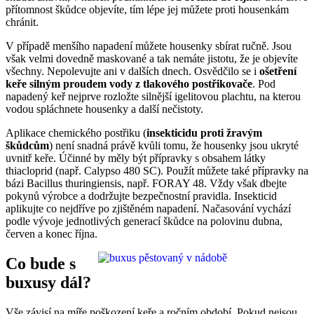
přítomnost škůdce objevíte, tím lépe jej můžete proti housenkám
chránit.
V případě menšího napadení můžete housenky sbírat ručně. Jsou
však velmi dovedně maskované a tak nemáte jistotu, že je objevíte
všechny. Nepolevujte ani v dalších dnech. Osvědčilo se i
ošetření
keře silným proudem vody z tlakového postřikovače
. Pod
napadený keř nejprve rozložte silnější igelitovou plachtu, na kterou
vodou spláchnete housenky a další nečistoty.
Aplikace chemického postřiku (
insekticidu proti žravým
škůdcům
) není snadná právě kvůli tomu, že housenky jsou ukryté
uvnitř keře. Účinné by měly být přípravky s obsahem látky
thiacloprid (např. Calypso 480 SC). Použít můžete také přípravky na
bázi Bacillus thuringiensis, např. FORAY 48. Vždy však dbejte
pokynů výrobce a dodržujte bezpečnostní pravidla. Insekticid
aplikujte co nejdříve po zjištěném napadení. Načasování vychází
podle vývoje jednotlivých generací škůdce na polovinu dubna,
červen a konec října.
Co bude s
buxusy dál?
Vše závisí na míře poškození keře a ročním období. Pokud nejsou