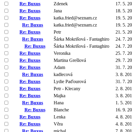
Re: Buxus
Zdenek
17. 5. 2
Re: Buxus
Jana
18. 5. 2
Re: Buxus
katka.fried@seznam.cz
19. 5. 2
Re: Buxus
katka.fried@seznam.cz
19. 5. 2
Re: Buxus
Petr
21. 5. 2
Re: Buxus
Šárka Mokrišová - Fantaghiro
24. 7. 2
Re: Buxus
Šárka Mokrišová - Fantaghiro
24. 7. 2
Re: Buxus
Veronika
25. 7. 2
Re: Buxus
Martina Grešlová
29. 7. 2
Re: Buxus
Adam
31. 7. 2
Re: Buxus
kadlecová
3. 8. 20
Re: Buxus
Lydie Paďourová
31. 7. 2
Re: Buxus
Petr - Klecany
2. 8. 20
Re: Buxus
Majka
3. 8. 20
Re: Buxus
Hana
1. 5. 20
Re: Buxus
Blanche
16. 9. 2
Re: Buxus
Lenka
4. 8. 20
Re: Buxus
Věra
4. 8. 20
Re: Buxus
michal
7. 8. 20