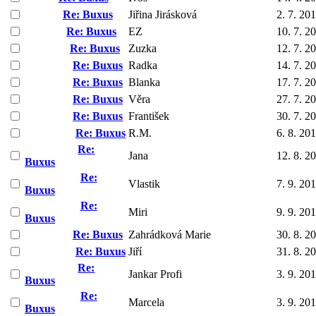
Re: Buxus
Jiřina Jirásková
2. 7. 20
Re: Buxus
EZ
10. 7. 2
Re: Buxus
Zuzka
12. 7. 2
Re: Buxus
Radka
14. 7. 2
Re: Buxus
Blanka
17. 7. 2
Re: Buxus
Věra
27. 7. 2
Re: Buxus
František
30. 7. 2
Re: Buxus
R.M.
6. 8. 20
Re:
Jana
12. 8. 2
Buxus
Re:
Vlastik
7. 9. 20
Buxus
Re:
Miri
9. 9. 20
Buxus
Re: Buxus
Zahrádková Marie
30. 8. 2
Re: Buxus
Jiří
31. 8. 2
Re:
Jankar Profi
3. 9. 20
Buxus
Re:
Marcela
3. 9. 20
Buxus