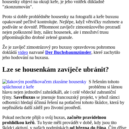
housenky objeví na okraji keře, je jeho vnitřek důkladně
"zkonzumován".
Proto si dobře prohlédněte housenky na fotografii a keře buxusu
opakovaně pečlivě kontrolujte. Nejlépe, když větvičky rozhrnete a
podíváte se dovnitř. Přítomnost zavíječe zimostrázového prozradí
nejen poškozené listy, nález housenek, ale i množství trusu
připomínajícího drobné zelené granule.
Že je zavíječ zimostrázový pro buxusy opravdovou pohromou
dokládá
video
nazvané
Der Buchsbaumzünsler
, které zachytilo
jeho hodování na buxusu.
Lze se housenkám zavíječe ubránit?
S řešením tohoto
problému si lámou
hlavu nejen jednotliví zahrádkáři, ale i celé vědecké zahraniční
týmy.
SaveBuxus
se jmenuje francouzský projekt, v jehož rámci
odborníci hledají účinná řešení na potlačení tohoto škůdce, která by
nepřinášela další zátěž pro životní prostředí.
Pokud nechcete přijít o svůj buxus,
začněte pravidelnou
prohlídkou keřů
. Tu byste měli provádět v době, kdy jsou tito
škůdci aktivní, v našich podmínkách
od března do října
. Čím dříve