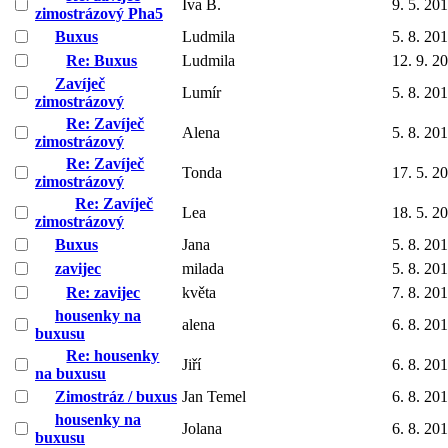
Iva B.
9. 5. 20
zimostrázový Pha5
Buxus
Ludmila
5. 8. 20
Re: Buxus
Ludmila
12. 9. 2
Zavíječ
Lumír
5. 8. 20
zimostrázový
Re: Zavíječ
Alena
5. 8. 20
zimostrázový
Re: Zavíječ
Tonda
17. 5. 2
zimostrázový
Re: Zavíječ
Lea
18. 5. 2
zimostrázový
Buxus
Jana
5. 8. 20
zavijec
milada
5. 8. 20
Re: zavijec
květa
7. 8. 20
housenky na
alena
6. 8. 20
buxusu
Re: housenky
Jiří
6. 8. 20
na buxusu
Zimostráz / buxus
Jan Temel
6. 8. 20
housenky na
Jolana
6. 8. 20
buxusu