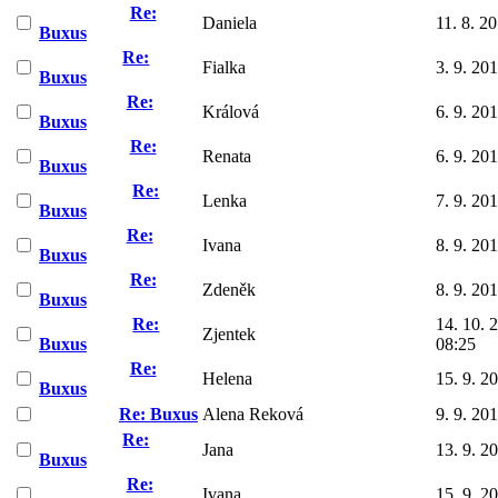
Re:
Daniela
11. 8. 2
Buxus
Re:
Fialka
3. 9. 20
Buxus
Re:
Králová
6. 9. 20
Buxus
Re:
Renata
6. 9. 20
Buxus
Re:
Lenka
7. 9. 20
Buxus
Re:
Ivana
8. 9. 20
Buxus
Re:
Zdeněk
8. 9. 20
Buxus
Re:
14. 10. 
Zjentek
Buxus
08:25
Re:
Helena
15. 9. 2
Buxus
Re: Buxus
Alena Reková
9. 9. 20
Re:
Jana
13. 9. 2
Buxus
Re:
Ivana
15. 9. 2