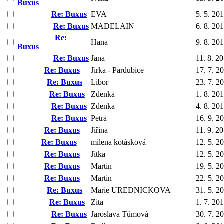
Buxus
Re: Buxus
EVA
5. 5. 20
Re: Buxus
MADELAIN
6. 8. 20
Re:
Hana
9. 8. 20
Buxus
Re: Buxus
Jana
11. 8. 2
Re: Buxus
Jirka - Pardubice
17. 7. 2
Re: Buxus
Libor
23. 7. 2
Re: Buxus
Zdenka
1. 8. 20
Re: Buxus
Zdenka
4. 8. 20
Re: Buxus
Petra
16. 9. 2
Re: Buxus
Jiřina
11. 9. 2
Re: Buxus
milena kotásková
12. 5. 2
Re: Buxus
Jitka
12. 5. 2
Re: Buxus
Martin
19. 5. 2
Re: Buxus
Martin
22. 5. 2
Re: Buxus
Marie UREDNICKOVA
31. 5. 2
Re: Buxus
Zita
1. 7. 20
Re: Buxus
Jaroslava Tůmová
30. 7. 2