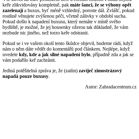
keře zlikvidovány kompletně, pak
máte šanci, že se výhony opět
zazelenají
a buxus, byť méně vzhledný, poroste dál. Zvlášť, pokud
rostlině věnujete zvýšenou péči, včetně zálivky v období sucha.
Pokud došlo k napadení buxusu, který nemáte v místě svého
bydliště, je možné, že jej housenky ožerou tak důkladně, že vám
nezbude nic jiného, než torzo keře odstranit.
Pokud se i ve vašem okolí tento škůdce objevil, budeme rádi, když
nám o něm dáte vědět do komentářů pod článkem. Nejlépe, když
uvedete
kdy, kde a jak silné napadení bylo
, případně zda a jak se
vám podařilo keř zachránit.
Jediná potěšitelná zpráva je, že (zatím)
zavíječ zimostrázový
napadá pouze buxusy
.
Autor: Zahradacentrum.cz