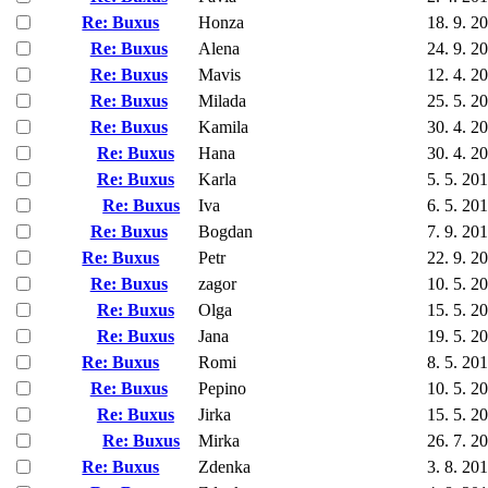
Re: Buxus
Honza
18. 9. 2
Re: Buxus
Alena
24. 9. 2
Re: Buxus
Mavis
12. 4. 2
Re: Buxus
Milada
25. 5. 2
Re: Buxus
Kamila
30. 4. 2
Re: Buxus
Hana
30. 4. 2
Re: Buxus
Karla
5. 5. 20
Re: Buxus
Iva
6. 5. 20
Re: Buxus
Bogdan
7. 9. 20
Re: Buxus
Petr
22. 9. 2
Re: Buxus
zagor
10. 5. 2
Re: Buxus
Olga
15. 5. 2
Re: Buxus
Jana
19. 5. 2
Re: Buxus
Romi
8. 5. 20
Re: Buxus
Pepino
10. 5. 2
Re: Buxus
Jirka
15. 5. 2
Re: Buxus
Mirka
26. 7. 2
Re: Buxus
Zdenka
3. 8. 20