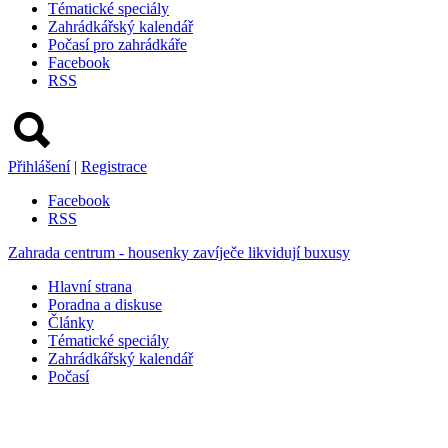
Tématické speciály
Zahrádkářský kalendář
Počasí pro zahrádkáře
Facebook
RSS
Přihlášení
|
Registrace
Facebook
RSS
Zahrada centrum - housenky zavíječe likvidují buxusy
Hlavní strana
Poradna a diskuse
Články
Tématické speciály
Zahrádkářský kalendář
Počasí