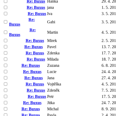
Re: Buxus
Hanka
29. 4. 2
Re: Buxus
jana
1. 5. 20
Re: Buxus
Iva
3. 5. 20
Re:
Gabi
3. 5. 20
Buxus
Re:
Martin
4. 5. 20
Buxus
Re: Buxus
Mirek
2. 5. 20
Re: Buxus
Pavel
13. 7. 2
Re: Buxus
Zdenka
17. 7. 2
Re: Buxus
Milada
18. 7. 2
Re: Buxus
Zuzana
6. 8. 20
Re: Buxus
Lucie
24. 4. 2
Re: Buxus
Jana
27. 4. 2
Re: Buxus
Vojtěška
4. 5. 20
Re: Buxus
Zdeněk
7. 5. 20
Re: Buxus
Petr
17. 5. 2
Re: Buxus
Jitka
24. 7. 2
Re: Buxus
Michal
8. 9. 20
Re: Buxus
Pavla
2. 4. 20