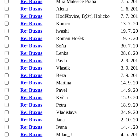
Re: Buxus
Míra Malešice Praha
7. 5. 20
Re: Buxus
Alena
1. 6. 20
Re: Buxus
Hoděšovice, Býšť, Holicko
7. 7. 20
Re: Buxus
Kamco
13. 7. 2
Re: Buxus
iwashi
19. 7. 2
Re: Buxus
Roman Hošek
19. 7. 2
Re: Buxus
Soňa
30. 7. 2
Re: Buxus
Lenka
28. 8. 2
Re: Buxus
Pavla
2. 9. 20
Re: Buxus
Vlastik
3. 9. 20
Re: Buxus
Béza
7. 9. 20
Re: Buxus
Martina
14. 9. 2
Re: Buxus
Pavel
14. 9. 2
Re: Buxus
Květa
15. 9. 2
Re: Buxus
Petra
18. 9. 2
Re: Buxus
Vladislava
24. 9. 2
Re: Buxus
Jana
2. 10. 2
Re: Buxus
Ivana
14. 4. 2
Re: Buxus
Milan_J
4. 5. 20