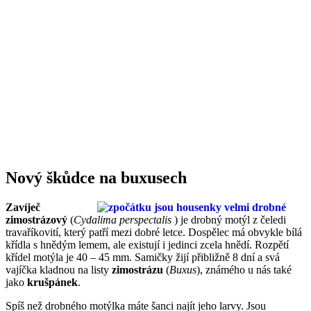
Nový škůdce na buxusech
Zavíječ
zimostrázový
(
Cydalima perspectalis
) je drobný motýl z čeledi
travaříkovití, který patří mezi dobré letce. Dospělec má obvykle bílá
křídla s hnědým lemem, ale existují i jedinci zcela hnědí. Rozpětí
křídel motýla je 40 – 45 mm. Samičky žijí přibližně 8 dní a svá
vajíčka kladnou na listy
zimostrázu
(
Buxus
), známého u nás také
jako
krušpánek
.
Spíš než drobného motýlka máte šanci najít jeho larvy. Jsou