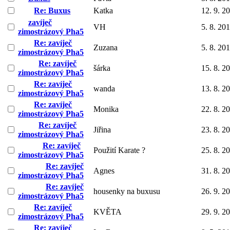
Re: Buxus
Katka
12. 9. 2
zavíječ
VH
5. 8. 20
zimostrázový Pha5
Re: zavíječ
Zuzana
5. 8. 20
zimostrázový Pha5
Re: zavíječ
šárka
15. 8. 2
zimostrázový Pha5
Re: zavíječ
wanda
13. 8. 2
zimostrázový Pha5
Re: zavíječ
Monika
22. 8. 2
zimostrázový Pha5
Re: zavíječ
Jiřina
23. 8. 2
zimostrázový Pha5
Re: zavíječ
Použití Karate ?
25. 8. 2
zimostrázový Pha5
Re: zavíječ
Agnes
31. 8. 2
zimostrázový Pha5
Re: zavíječ
housenky na buxusu
26. 9. 2
zimostrázový Pha5
Re: zavíječ
KVĚTA
29. 9. 2
zimostrázový Pha5
Re: zavíječ