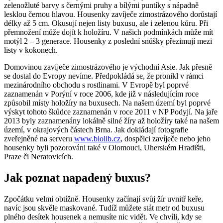
zelenožluté barvy s černými pruhy a bílými puntíky s nápadně
lesklou černou hlavou. Housenky zavíječe zimostrázového dorůstají
délky až 5 cm. Okusují nejen listy buxusu, ale i zelenou kůru. Při
přemnožení může dojít k holožíru. V našich podmínkách může mít
motýl 2 – 3 generace. Housenky z poslední snůšky přezimují mezi
listy v kokonech.
Domovinou zavíječe zimostrázového je východní Asie. Jak přesně
se dostal do Evropy nevíme. Předpokládá se, že pronikl v rámci
mezinárodního obchodu s rostlinami. V Evropě byl poprvé
zaznamenán v Porýní v roce 2006, kde již v následujícím roce
způsobil místy holožíry na buxusech. Na našem území byl poprvé
výskyt tohoto škůdce zaznamenán v roce 2011 v NP Podyjí. Na jaře
2013 byly zaznamenány lokálně silné žíry až holožíry také na našem
území, v okrajových částech Brna. Jak dokládají fotografie
zveřejněné na serveru
www.biolib.cz
, dospělci zavíječe nebo jeho
housenky byli pozorováni také v Olomouci, Uherském Hradišti,
Praze či Neratovicích.
Jak poznat napadený buxus?
Zpočátku velmi obtížně. Housenky začínají svůj žír uvnitř keře,
navíc jsou skvěle maskované. Tudíž můžete stát metr od buxusu
plného desítek housenek a nemusíte nic vidět. Ve chvíli, kdy se