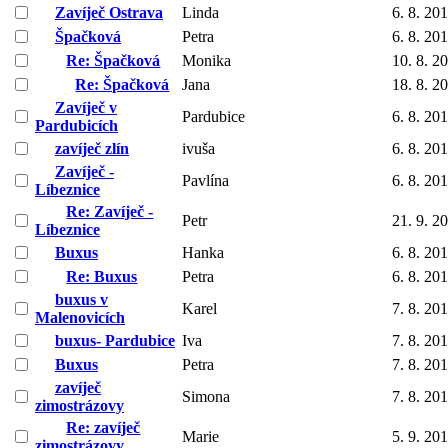
Zavíječ Ostrava
Linda
6. 8. 20
Špačková
Petra
6. 8. 20
Re: Špačková
Monika
10. 8. 2
Re: Špačková
Jana
18. 8. 2
Zavíječ v
Pardubice
6. 8. 20
Pardubicích
zavíječ zlín
ivuša
6. 8. 20
Zavíječ -
Pavlína
6. 8. 20
Líbeznice
Re: Zavíječ -
Petr
21. 9. 2
Líbeznice
Buxus
Hanka
6. 8. 20
Re: Buxus
Petra
6. 8. 20
buxus v
Karel
7. 8. 20
Malenovicích
buxus- Pardubice
Iva
7. 8. 20
Buxus
Petra
7. 8. 20
zavíječ
Simona
7. 8. 20
zimostrázovy
Re: zavíječ
Marie
5. 9. 20
zimostrázovy