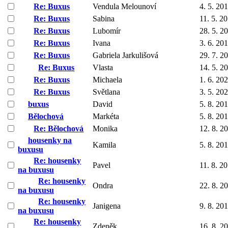
Re: Buxus
Vendula Melounoví
4. 5. 20
Re: Buxus
Sabina
11. 5. 2
Re: Buxus
Lubomír
28. 5. 2
Re: Buxus
Ivana
3. 6. 20
Re: Buxus
Gabriela Jarkulišová
29. 7. 2
Re: Buxus
Vlasta
14. 5. 2
Re: Buxus
Michaela
1. 6. 20
Re: Buxus
Světlana
3. 5. 20
buxus
David
5. 8. 20
Bělochová
Markéta
5. 8. 20
Re: Bělochová
Monika
12. 8. 2
housenky na
Kamila
5. 8. 20
buxusu
Re: housenky
Pavel
11. 8. 2
na buxusu
Re: housenky
Ondra
22. 8. 2
na buxusu
Re: housenky
Janigena
9. 8. 20
na buxusu
Re: housenky
Zdeněk
16. 8. 2