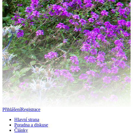
Přihlášení
Registrace
Hlavní strana
Poradna a diskuse
Články