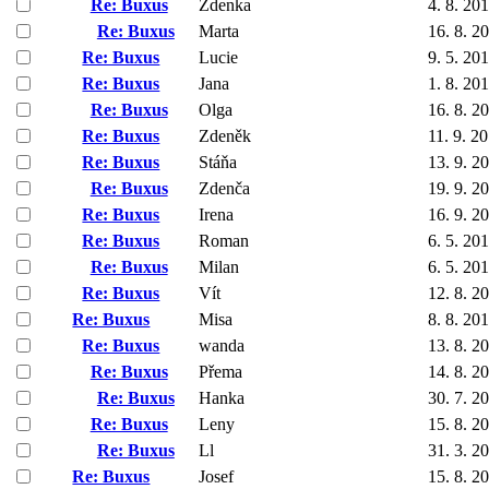
Re: Buxus
Zdenka
4. 8. 20
Re: Buxus
Marta
16. 8. 2
Re: Buxus
Lucie
9. 5. 20
Re: Buxus
Jana
1. 8. 20
Re: Buxus
Olga
16. 8. 2
Re: Buxus
Zdeněk
11. 9. 2
Re: Buxus
Stáňa
13. 9. 2
Re: Buxus
Zdenča
19. 9. 2
Re: Buxus
Irena
16. 9. 2
Re: Buxus
Roman
6. 5. 20
Re: Buxus
Milan
6. 5. 20
Re: Buxus
Vít
12. 8. 2
Re: Buxus
Misa
8. 8. 20
Re: Buxus
wanda
13. 8. 2
Re: Buxus
Přema
14. 8. 2
Re: Buxus
Hanka
30. 7. 2
Re: Buxus
Leny
15. 8. 2
Re: Buxus
Ll
31. 3. 2
Re: Buxus
Josef
15. 8. 2