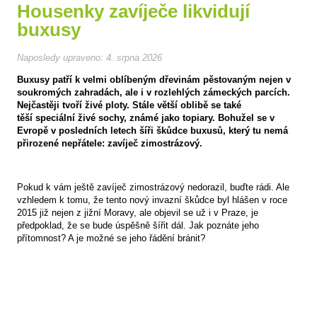
Housenky zavíječe likvidují
buxusy
Naposledy upraveno:
4. srpna 2026
Buxusy patří k velmi oblíbeným dřevinám pěstovaným nejen v
soukromých zahradách, ale i v rozlehlých zámeckých parcích.
Nejčastěji tvoří živé ploty. Stále větší oblibě se také
těší speciální živé sochy, známé jako topiary. Bohužel se v
Evropě v posledních letech šíři škůdce buxusů, který tu nemá
přirozené nepřátele: zavíječ zimostrázový.
Pokud k vám ještě zavíječ zimostrázový nedorazil, buďte rádi. Ale
vzhledem k tomu, že tento nový invazní škůdce byl hlášen v roce
2015 již nejen z jižní Moravy, ale objevil se už i v Praze, je
předpoklad, že se bude úspěšně šířit dál. Jak poznáte jeho
přítomnost? A je možné se jeho řádění bránit?