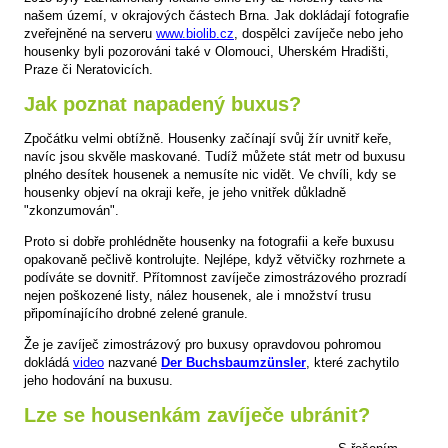
našem území, v okrajových částech Brna. Jak dokládají fotografie
zveřejněné na serveru
www.biolib.cz
, dospělci zavíječe nebo jeho
housenky byli pozorováni také v Olomouci, Uherském Hradišti,
Praze či Neratovicích.
Jak poznat napadený buxus?
Zpočátku velmi obtížně. Housenky začínají svůj žír uvnitř keře,
navíc jsou skvěle maskované. Tudíž můžete stát metr od buxusu
plného desítek housenek a nemusíte nic vidět. Ve chvíli, kdy se
housenky objeví na okraji keře, je jeho vnitřek důkladně
"zkonzumován".
Proto si dobře prohlédněte housenky na fotografii a keře buxusu
opakovaně pečlivě kontrolujte. Nejlépe, když větvičky rozhrnete a
podíváte se dovnitř. Přítomnost zavíječe zimostrázového prozradí
nejen poškozené listy, nález housenek, ale i množství trusu
připomínajícího drobné zelené granule.
Že je zavíječ zimostrázový pro buxusy opravdovou pohromou
dokládá
video
nazvané
Der Buchsbaumzünsler
, které zachytilo
jeho hodování na buxusu.
Lze se housenkám zavíječe ubránit?