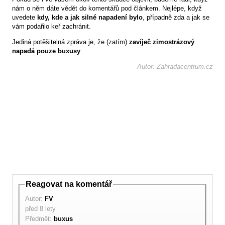
nám o něm dáte vědět do komentářů pod článkem. Nejlépe, když
uvedete
kdy, kde a jak silné napadení bylo
, případně zda a jak se
vám podařilo keř zachránit.
Jediná potěšitelná zpráva je, že (zatím)
zavíječ zimostrázový
napadá pouze buxusy
.
Autor: Zahradacentrum.cz
Reagovat na komentář
Autor:
FV
před 8 lety
Předmět:
buxus