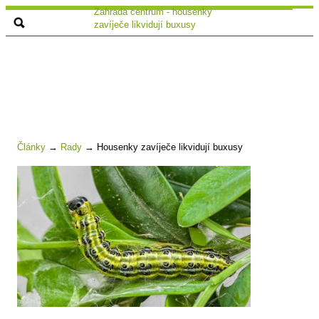
Zahrada centrum - housenky
zavíječe likvidují buxusy
Články
→
Rady
→
Housenky zavíječe likvidují buxusy