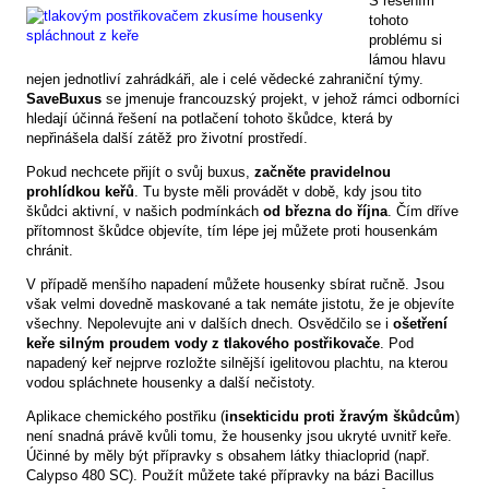
S řešením
tohoto
problému si
lámou hlavu
nejen jednotliví zahrádkáři, ale i celé vědecké zahraniční týmy.
SaveBuxus
se jmenuje francouzský projekt, v jehož rámci odborníci
hledají účinná řešení na potlačení tohoto škůdce, která by
nepřinášela další zátěž pro životní prostředí.
Pokud nechcete přijít o svůj buxus,
začněte pravidelnou
prohlídkou keřů
. Tu byste měli provádět v době, kdy jsou tito
škůdci aktivní, v našich podmínkách
od března do října
. Čím dříve
přítomnost škůdce objevíte, tím lépe jej můžete proti housenkám
chránit.
V případě menšího napadení můžete housenky sbírat ručně. Jsou
však velmi dovedně maskované a tak nemáte jistotu, že je objevíte
všechny. Nepolevujte ani v dalších dnech. Osvědčilo se i
ošetření
keře silným proudem vody z tlakového postřikovače
. Pod
napadený keř nejprve rozložte silnější igelitovou plachtu, na kterou
vodou spláchnete housenky a další nečistoty.
Aplikace chemického postřiku (
insekticidu proti žravým škůdcům
)
není snadná právě kvůli tomu, že housenky jsou ukryté uvnitř keře.
Účinné by měly být přípravky s obsahem látky thiacloprid (např.
Calypso 480 SC). Použít můžete také přípravky na bázi Bacillus