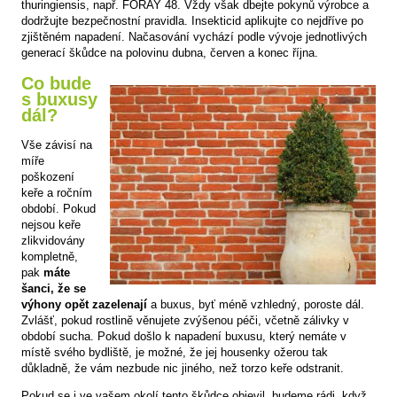
thuringiensis, např. FORAY 48. Vždy však dbejte pokynů výrobce a
dodržujte bezpečnostní pravidla. Insekticid aplikujte co nejdříve po
zjištěném napadení. Načasování vychází podle vývoje jednotlivých
generací škůdce na polovinu dubna, červen a konec října.
Co bude
s buxusy
dál?
Vše závisí na
míře
poškození
keře a ročním
období. Pokud
nejsou keře
zlikvidovány
kompletně,
pak
máte
šanci, že se
výhony opět zazelenají
a buxus, byť méně vzhledný, poroste dál.
Zvlášť, pokud rostlině věnujete zvýšenou péči, včetně zálivky v
období sucha. Pokud došlo k napadení buxusu, který nemáte v
místě svého bydliště, je možné, že jej housenky ožerou tak
důkladně, že vám nezbude nic jiného, než torzo keře odstranit.
Pokud se i ve vašem okolí tento škůdce objevil, budeme rádi, když