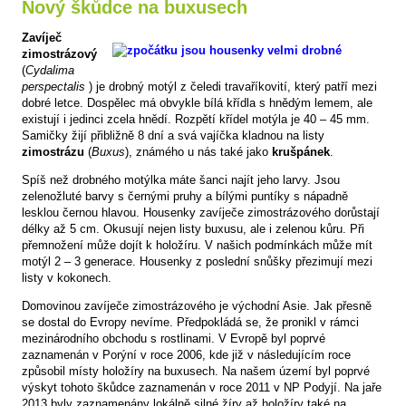
Nový škůdce na buxusech
Zavíječ
zimostrázový
(
Cydalima
perspectalis
) je drobný motýl z čeledi travaříkovití, který patří mezi
dobré letce. Dospělec má obvykle bílá křídla s hnědým lemem, ale
existují i jedinci zcela hnědí. Rozpětí křídel motýla je 40 – 45 mm.
Samičky žijí přibližně 8 dní a svá vajíčka kladnou na listy
zimostrázu
(
Buxus
), známého u nás také jako
krušpánek
.
Spíš než drobného motýlka máte šanci najít jeho larvy. Jsou
zelenožluté barvy s černými pruhy a bílými puntíky s nápadně
lesklou černou hlavou. Housenky zavíječe zimostrázového dorůstají
délky až 5 cm. Okusují nejen listy buxusu, ale i zelenou kůru. Při
přemnožení může dojít k holožíru. V našich podmínkách může mít
motýl 2 – 3 generace. Housenky z poslední snůšky přezimují mezi
listy v kokonech.
Domovinou zavíječe zimostrázového je východní Asie. Jak přesně
se dostal do Evropy nevíme. Předpokládá se, že pronikl v rámci
mezinárodního obchodu s rostlinami. V Evropě byl poprvé
zaznamenán v Porýní v roce 2006, kde již v následujícím roce
způsobil místy holožíry na buxusech. Na našem území byl poprvé
výskyt tohoto škůdce zaznamenán v roce 2011 v NP Podyjí. Na jaře
2013 byly zaznamenány lokálně silné žíry až holožíry také na