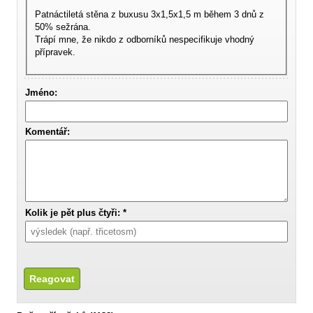
Patnáctiletá stěna z buxusu 3x1,5x1,5 m během 3 dnů z
50% sežrána.
Trápí mne, že nikdo z odborníků nespecifikuje vhodný
přípravek.
Jméno:
Komentář:
Kolik je pět plus čtyři: *