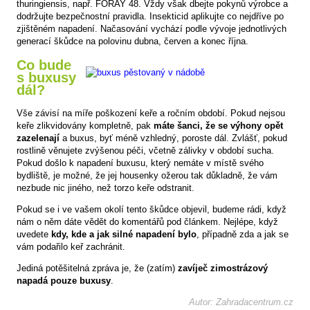
thuringiensis, např. FORAY 48. Vždy však dbejte pokynů výrobce a
dodržujte bezpečnostní pravidla. Insekticid aplikujte co nejdříve po
zjištěném napadení. Načasování vychází podle vývoje jednotlivých
generací škůdce na polovinu dubna, červen a konec října.
Co bude
s buxusy
dál?
Vše závisí na míře poškození keře a ročním období. Pokud nejsou
keře zlikvidovány kompletně, pak
máte šanci, že se výhony opět
zazelenají
a buxus, byť méně vzhledný, poroste dál. Zvlášť, pokud
rostlině věnujete zvýšenou péči, včetně zálivky v období sucha.
Pokud došlo k napadení buxusu, který nemáte v místě svého
bydliště, je možné, že jej housenky ožerou tak důkladně, že vám
nezbude nic jiného, než torzo keře odstranit.
Pokud se i ve vašem okolí tento škůdce objevil, budeme rádi, když
nám o něm dáte vědět do komentářů pod článkem. Nejlépe, když
uvedete
kdy, kde a jak silné napadení bylo
, případně zda a jak se
vám podařilo keř zachránit.
Jediná potěšitelná zpráva je, že (zatím)
zavíječ zimostrázový
napadá pouze buxusy
.
Autor: Zahradacentrum.cz