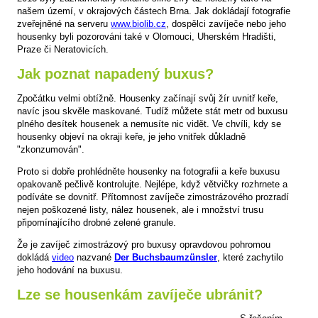
našem území, v okrajových částech Brna. Jak dokládají fotografie
zveřejněné na serveru
www.biolib.cz
, dospělci zavíječe nebo jeho
housenky byli pozorováni také v Olomouci, Uherském Hradišti,
Praze či Neratovicích.
Jak poznat napadený buxus?
Zpočátku velmi obtížně. Housenky začínají svůj žír uvnitř keře,
navíc jsou skvěle maskované. Tudíž můžete stát metr od buxusu
plného desítek housenek a nemusíte nic vidět. Ve chvíli, kdy se
housenky objeví na okraji keře, je jeho vnitřek důkladně
"zkonzumován".
Proto si dobře prohlédněte housenky na fotografii a keře buxusu
opakovaně pečlivě kontrolujte. Nejlépe, když větvičky rozhrnete a
podíváte se dovnitř. Přítomnost zavíječe zimostrázového prozradí
nejen poškozené listy, nález housenek, ale i množství trusu
připomínajícího drobné zelené granule.
Že je zavíječ zimostrázový pro buxusy opravdovou pohromou
dokládá
video
nazvané
Der Buchsbaumzünsler
, které zachytilo
jeho hodování na buxusu.
Lze se housenkám zavíječe ubránit?