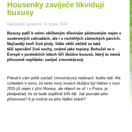
Housenky zavíječe likvidují
buxusy
Naposledy upraveno:
4. srpna 2026
Buxusy patří k velmi oblíbeným dřevinám pěstovaným nejen v
soukromých zahradách, ale i v rozlehlých zámeckých parcích.
Nejčastěji tvoří živé ploty. Stále větší oblibě se také
těší speciální živé sochy, známé jako topiary. Bohužel se v
Evropě v posledních letech šíři škůdce buxusů, který tu nemá
přirozené nepřátele: zavíječ zimostrázový.
Pokud k vám ještě zavíječ zimostrázový nedorazil, buďte rádi. Ale
vzhledem k tomu, že tento nový invazní škůdce byl hlášen v roce
2015 již nejen z jižní Moravy, ale objevil se už i v Praze, je
předpoklad, že se bude úspěšně šířit dál. Jak poznáte jeho
přítomnost? A je možné se jeho řádění bránit?