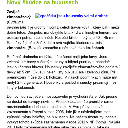
Nový škůdce na buxusech
Zavíječ
zimostrázový
(
Cydalima
perspectalis
) je drobný motýl z čeledi travaříkovití, který patří mezi
dobré letce. Dospělec má obvykle bílá křídla s hnědým lemem, ale
existují i jedinci zcela hnědí. Rozpětí křídel motýla je 40 – 45 mm.
Samičky žijí přibližně 8 dní a svá vajíčka kladnou na listy
zimostrázu
(
Buxus
), známého u nás také jako
krušpánek
.
Spíš než drobného motýlka máte šanci najít jeho larvy. Jsou
zelenožluté barvy s černými pruhy a bílými puntíky s nápadně
lesklou černou hlavou. Housenky zavíječe zimostrázového dorůstají
délky až 5 cm. Okusují nejen listy buxusu, ale i zelenou kůru. Při
přemnožení může dojít k holožíru. V našich podmínkách může mít
motýl 2 – 3 generace. Housenky z poslední snůšky přezimují mezi
listy v kokonech.
Domovinou zavíječe zimostrázového je východní Asie. Jak přesně
se dostal do Evropy nevíme. Předpokládá se, že pronikl v rámci
mezinárodního obchodu s rostlinami. V Evropě byl poprvé
zaznamenán v Porýní v roce 2006, kde již v následujícím roce
způsobil místy holožíry na buxusech. Na našem území byl poprvé
výskyt tohoto škůdce zaznamenán v roce 2011 v NP Podyjí. Na jaře
2013 byly zaznamenány lokálně silné žíry až holožíry také na