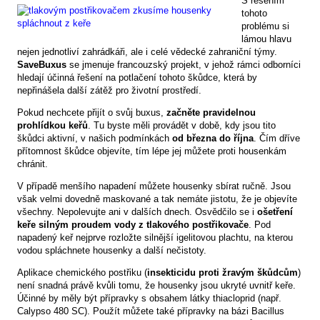
S řešením
tohoto
problému si
lámou hlavu
nejen jednotliví zahrádkáři, ale i celé vědecké zahraniční týmy.
SaveBuxus
se jmenuje francouzský projekt, v jehož rámci odborníci
hledají účinná řešení na potlačení tohoto škůdce, která by
nepřinášela další zátěž pro životní prostředí.
Pokud nechcete přijít o svůj buxus,
začněte pravidelnou
prohlídkou keřů
. Tu byste měli provádět v době, kdy jsou tito
škůdci aktivní, v našich podmínkách
od března do října
. Čím dříve
přítomnost škůdce objevíte, tím lépe jej můžete proti housenkám
chránit.
V případě menšího napadení můžete housenky sbírat ručně. Jsou
však velmi dovedně maskované a tak nemáte jistotu, že je objevíte
všechny. Nepolevujte ani v dalších dnech. Osvědčilo se i
ošetření
keře silným proudem vody z tlakového postřikovače
. Pod
napadený keř nejprve rozložte silnější igelitovou plachtu, na kterou
vodou spláchnete housenky a další nečistoty.
Aplikace chemického postřiku (
insekticidu proti žravým škůdcům
)
není snadná právě kvůli tomu, že housenky jsou ukryté uvnitř keře.
Účinné by měly být přípravky s obsahem látky thiacloprid (např.
Calypso 480 SC). Použít můžete také přípravky na bázi Bacillus