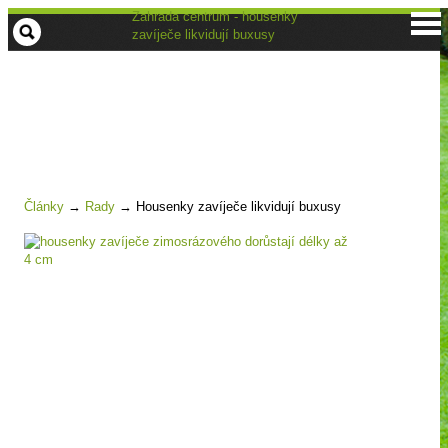
Zahrada centrum - housenky
zavíječe likvidují buxusy
Články
→
Rady
→
Housenky zavíječe likvidují buxusy