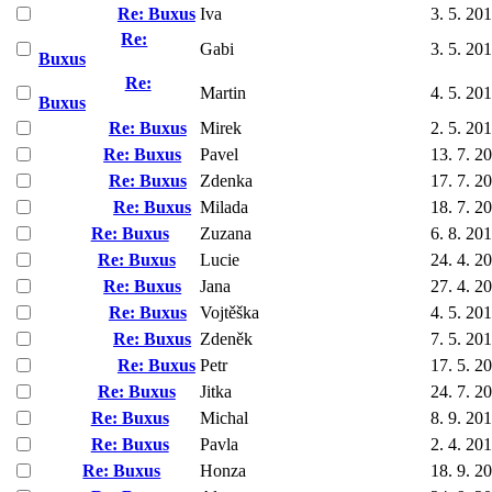
Re: Buxus
Iva
3. 5. 20
Re:
Gabi
3. 5. 20
Buxus
Re:
Martin
4. 5. 20
Buxus
Re: Buxus
Mirek
2. 5. 20
Re: Buxus
Pavel
13. 7. 2
Re: Buxus
Zdenka
17. 7. 2
Re: Buxus
Milada
18. 7. 2
Re: Buxus
Zuzana
6. 8. 20
Re: Buxus
Lucie
24. 4. 2
Re: Buxus
Jana
27. 4. 2
Re: Buxus
Vojtěška
4. 5. 20
Re: Buxus
Zdeněk
7. 5. 20
Re: Buxus
Petr
17. 5. 2
Re: Buxus
Jitka
24. 7. 2
Re: Buxus
Michal
8. 9. 20
Re: Buxus
Pavla
2. 4. 20
Re: Buxus
Honza
18. 9. 2