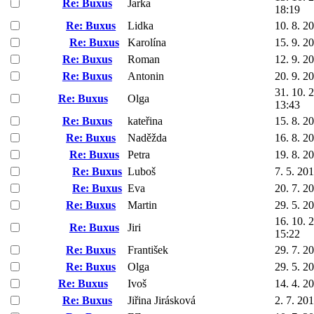
Re: Buxus
Jarka
18:19
Re: Buxus
Lidka
10. 8. 2
Re: Buxus
Karolína
15. 9. 2
Re: Buxus
Roman
12. 9. 2
Re: Buxus
Antonin
20. 9. 2
31. 10. 
Re: Buxus
Olga
13:43
Re: Buxus
kateřina
15. 8. 2
Re: Buxus
Naděžda
16. 8. 2
Re: Buxus
Petra
19. 8. 2
Re: Buxus
Luboš
7. 5. 20
Re: Buxus
Eva
20. 7. 2
Re: Buxus
Martin
29. 5. 2
16. 10. 
Re: Buxus
Jiri
15:22
Re: Buxus
František
29. 7. 2
Re: Buxus
Olga
29. 5. 2
Re: Buxus
Ivoš
14. 4. 2
Re: Buxus
Jiřina Jirásková
2. 7. 20