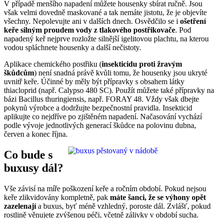
V případě menšího napadení můžete housenky sbírat ručně. Jsou
však velmi dovedně maskované a tak nemáte jistotu, že je objevíte
všechny. Nepolevujte ani v dalších dnech. Osvědčilo se i
ošetření
keře silným proudem vody z tlakového postřikovače
. Pod
napadený keř nejprve rozložte silnější igelitovou plachtu, na kterou
vodou spláchnete housenky a další nečistoty.
Aplikace chemického postřiku (
insekticidu proti žravým
škůdcům
) není snadná právě kvůli tomu, že housenky jsou ukryté
uvnitř keře. Účinné by měly být přípravky s obsahem látky
thiacloprid (např. Calypso 480 SC). Použít můžete také přípravky na
bázi Bacillus thuringiensis, např. FORAY 48. Vždy však dbejte
pokynů výrobce a dodržujte bezpečnostní pravidla. Insekticid
aplikujte co nejdříve po zjištěném napadení. Načasování vychází
podle vývoje jednotlivých generací škůdce na polovinu dubna,
červen a konec října.
Co bude s
buxusy dál?
Vše závisí na míře poškození keře a ročním období. Pokud nejsou
keře zlikvidovány kompletně, pak
máte šanci, že se výhony opět
zazelenají
a buxus, byť méně vzhledný, poroste dál. Zvlášť, pokud
rostlině věnujete zvýšenou péči, včetně zálivky v období sucha.