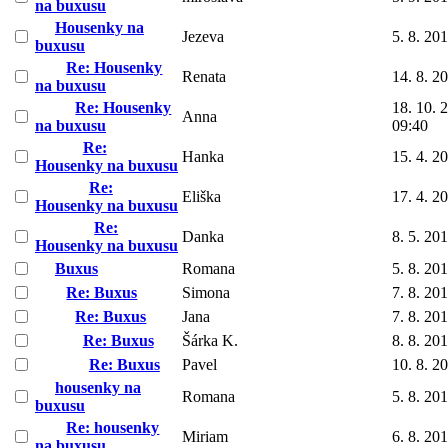
na buxusu
Housenky na
Jezeva
5. 8. 20
buxusu
Re: Housenky
Renata
14. 8. 2
na buxusu
Re: Housenky
18. 10. 
Anna
na buxusu
09:40
Re:
Hanka
15. 4. 2
Housenky na buxusu
Re:
Eliška
17. 4. 2
Housenky na buxusu
Re:
Danka
8. 5. 20
Housenky na buxusu
Buxus
Romana
5. 8. 20
Re: Buxus
Simona
7. 8. 20
Re: Buxus
Jana
7. 8. 20
Re: Buxus
Šárka K.
8. 8. 20
Re: Buxus
Pavel
10. 8. 2
housenky na
Romana
5. 8. 20
buxusu
Re: housenky
Miriam
6. 8. 20
na buxusu