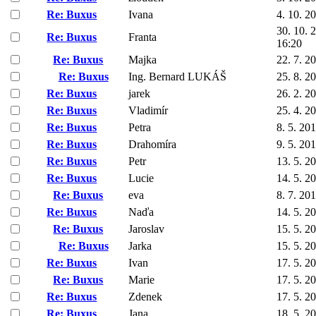
Re: Buxus
Ivana
4. 10. 2
30. 10. 
Re: Buxus
Franta
16:20
Re: Buxus
Majka
22. 7. 2
Re: Buxus
Ing. Bernard LUKÁŠ
25. 8. 2
Re: Buxus
jarek
26. 2. 2
Re: Buxus
Vladimír
25. 4. 2
Re: Buxus
Petra
8. 5. 20
Re: Buxus
Drahomíra
9. 5. 20
Re: Buxus
Petr
13. 5. 2
Re: Buxus
Lucie
14. 5. 2
Re: Buxus
eva
8. 7. 20
Re: Buxus
Naďa
14. 5. 2
Re: Buxus
Jaroslav
15. 5. 2
Re: Buxus
Jarka
15. 5. 2
Re: Buxus
Ivan
17. 5. 2
Re: Buxus
Marie
17. 5. 2
Re: Buxus
Zdenek
17. 5. 2
Re: Buxus
Jana
18. 5. 2