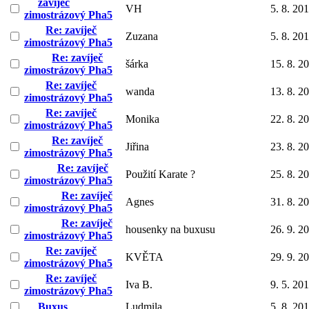
zavíječ
VH
5. 8. 20
zimostrázový Pha5
Re: zavíječ
Zuzana
5. 8. 20
zimostrázový Pha5
Re: zavíječ
šárka
15. 8. 2
zimostrázový Pha5
Re: zavíječ
wanda
13. 8. 2
zimostrázový Pha5
Re: zavíječ
Monika
22. 8. 2
zimostrázový Pha5
Re: zavíječ
Jiřina
23. 8. 2
zimostrázový Pha5
Re: zavíječ
Použití Karate ?
25. 8. 2
zimostrázový Pha5
Re: zavíječ
Agnes
31. 8. 2
zimostrázový Pha5
Re: zavíječ
housenky na buxusu
26. 9. 2
zimostrázový Pha5
Re: zavíječ
KVĚTA
29. 9. 2
zimostrázový Pha5
Re: zavíječ
Iva B.
9. 5. 20
zimostrázový Pha5
Buxus
Ludmila
5. 8. 20