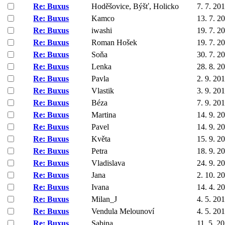
Re: Buxus
Hoděšovice, Býšť, Holicko
7. 7. 20
Re: Buxus
Kamco
13. 7. 2
Re: Buxus
iwashi
19. 7. 2
Re: Buxus
Roman Hošek
19. 7. 2
Re: Buxus
Soňa
30. 7. 2
Re: Buxus
Lenka
28. 8. 2
Re: Buxus
Pavla
2. 9. 20
Re: Buxus
Vlastik
3. 9. 20
Re: Buxus
Béza
7. 9. 20
Re: Buxus
Martina
14. 9. 2
Re: Buxus
Pavel
14. 9. 2
Re: Buxus
Květa
15. 9. 2
Re: Buxus
Petra
18. 9. 2
Re: Buxus
Vladislava
24. 9. 2
Re: Buxus
Jana
2. 10. 2
Re: Buxus
Ivana
14. 4. 2
Re: Buxus
Milan_J
4. 5. 20
Re: Buxus
Vendula Melounoví
4. 5. 20
Re: Buxus
Sabina
11. 5. 2