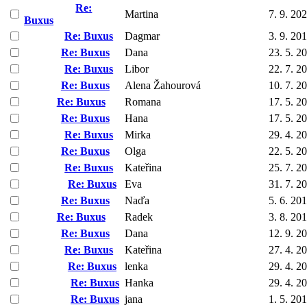
Re:
Martina
7. 9. 20
Buxus
Re: Buxus
Dagmar
3. 9. 20
Re: Buxus
Dana
23. 5. 2
Re: Buxus
Libor
22. 7. 2
Re: Buxus
Alena Žahourová
10. 7. 2
Re: Buxus
Romana
17. 5. 2
Re: Buxus
Hana
17. 5. 2
Re: Buxus
Mirka
29. 4. 2
Re: Buxus
Olga
22. 5. 2
Re: Buxus
Kateřina
25. 7. 2
Re: Buxus
Eva
31. 7. 2
Re: Buxus
Naďa
5. 6. 20
Re: Buxus
Radek
3. 8. 20
Re: Buxus
Dana
12. 9. 2
Re: Buxus
Kateřina
27. 4. 2
Re: Buxus
lenka
29. 4. 2
Re: Buxus
Hanka
29. 4. 2
Re: Buxus
jana
1. 5. 20