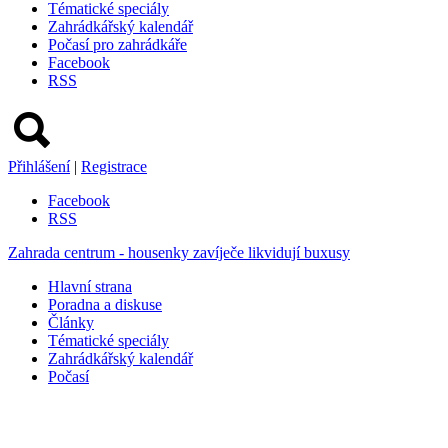
Tématické speciály
Zahrádkářský kalendář
Počasí pro zahrádkáře
Facebook
RSS
Přihlášení
|
Registrace
Facebook
RSS
Zahrada centrum - housenky zavíječe likvidují buxusy
Hlavní strana
Poradna a diskuse
Články
Tématické speciály
Zahrádkářský kalendář
Počasí