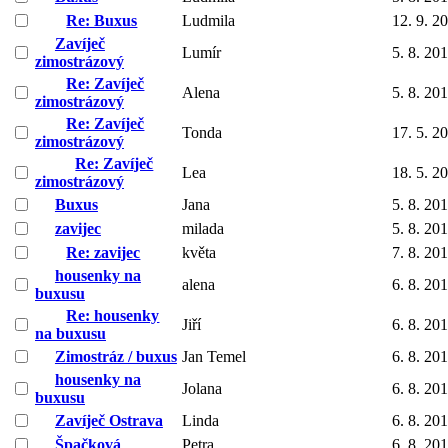
Re: Buxus
Ludmila
12. 9. 2
Zavíječ
Lumír
5. 8. 20
zimostrázový
Re: Zavíječ
Alena
5. 8. 20
zimostrázový
Re: Zavíječ
Tonda
17. 5. 2
zimostrázový
Re: Zavíječ
Lea
18. 5. 2
zimostrázový
Buxus
Jana
5. 8. 20
zavijec
milada
5. 8. 20
Re: zavijec
květa
7. 8. 20
housenky na
alena
6. 8. 20
buxusu
Re: housenky
Jiří
6. 8. 20
na buxusu
Zimostráz / buxus
Jan Temel
6. 8. 20
housenky na
Jolana
6. 8. 20
buxusu
Zavíječ Ostrava
Linda
6. 8. 20
Špačková
Petra
6. 8. 20