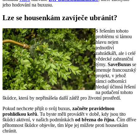
jeho hodování na buxusu.
Lze se housenkám zavíječe ubránit?
S řešením tohoto
problému si lámou
hlavu nejen
jednotliví
zahrádkáři, ale i celé
vědecké zahraniční
týmy.
SaveBuxus
se
jmenuje francouzský
projekt, v jehož
rámci odborníci
hledají účinná řešení
na potlačení tohoto
škůdce, která by nepřinášela další zátěž pro životní prostředí.
Pokud nechcete přijít o svůj buxus,
začněte pravidelnou
prohlídkou keřů
. Tu byste měli provádět v době, kdy jsou tito
škůdci aktivní, v našich podmínkách
od března do října
. Čím dříve
přítomnost škůdce objevíte, tím lépe jej můžete proti housenkám
chránit.