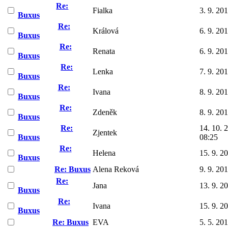
Re:
Fialka
3. 9. 20
Buxus
Re:
Králová
6. 9. 20
Buxus
Re:
Renata
6. 9. 20
Buxus
Re:
Lenka
7. 9. 20
Buxus
Re:
Ivana
8. 9. 20
Buxus
Re:
Zdeněk
8. 9. 20
Buxus
Re:
14. 10. 
Zjentek
Buxus
08:25
Re:
Helena
15. 9. 2
Buxus
Re: Buxus
Alena Reková
9. 9. 20
Re:
Jana
13. 9. 2
Buxus
Re:
Ivana
15. 9. 2
Buxus
Re: Buxus
EVA
5. 5. 20