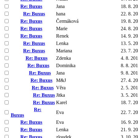
Re: Buxus
Jana
18. 8. 2
Re: Buxus
hana
22. 8. 2
Re: Buxus
Čermáková
19. 8. 2
Re: Buxus
Marie
24. 8. 2
Re: Buxus
Renek
14. 9. 2
Re: Buxus
Lenka
13. 5. 2
Re: Buxus
Mariana
23. 7. 2
Re: Buxus
Zdenka
4. 8. 20
Re: Buxus
Dominika
8. 8. 20
Re: Buxus
Jana
9. 8. 20
Re: Buxus
M&J
27. 4. 2
Re: Buxus
Věra
2. 5. 20
Re: Buxus
Jitka
3. 5. 20
Re: Buxus
Karel
18. 7. 2
Re:
Eva
22. 7. 2
Buxus
Re: Buxus
Eva
16. 9. 2
Re: Buxus
Lenka
21. 9. 2
Re: Buxus
zloudek
3. 10. 2