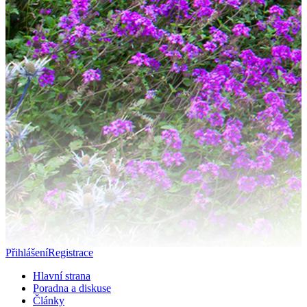
Přihlášení
Registrace
Hlavní strana
Poradna a diskuse
Články