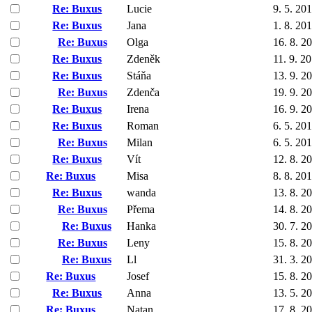
Re: Buxus
Lucie
9. 5. 20
Re: Buxus
Jana
1. 8. 20
Re: Buxus
Olga
16. 8. 2
Re: Buxus
Zdeněk
11. 9. 2
Re: Buxus
Stáňa
13. 9. 2
Re: Buxus
Zdenča
19. 9. 2
Re: Buxus
Irena
16. 9. 2
Re: Buxus
Roman
6. 5. 20
Re: Buxus
Milan
6. 5. 20
Re: Buxus
Vít
12. 8. 2
Re: Buxus
Misa
8. 8. 20
Re: Buxus
wanda
13. 8. 2
Re: Buxus
Přema
14. 8. 2
Re: Buxus
Hanka
30. 7. 2
Re: Buxus
Leny
15. 8. 2
Re: Buxus
Ll
31. 3. 2
Re: Buxus
Josef
15. 8. 2
Re: Buxus
Anna
13. 5. 2
Re: Buxus
Natan
17. 8. 2