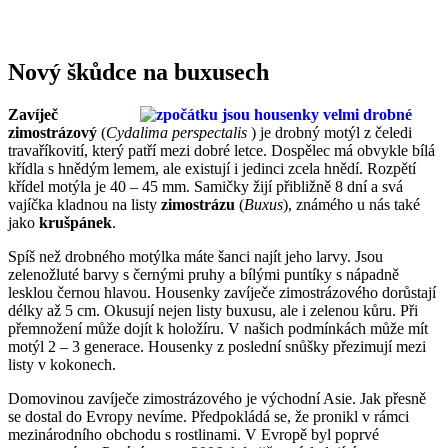
Nový škůdce na buxusech
Zavíječ
zimostrázový
(
Cydalima perspectalis
) je drobný motýl z čeledi
travaříkovití, který patří mezi dobré letce. Dospělec má obvykle bílá
křídla s hnědým lemem, ale existují i jedinci zcela hnědí. Rozpětí
křídel motýla je 40 – 45 mm. Samičky žijí přibližně 8 dní a svá
vajíčka kladnou na listy
zimostrázu
(
Buxus
), známého u nás také
jako
krušpánek
.
Spíš než drobného motýlka máte šanci najít jeho larvy. Jsou
zelenožluté barvy s černými pruhy a bílými puntíky s nápadně
lesklou černou hlavou. Housenky zavíječe zimostrázového dorůstají
délky až 5 cm. Okusují nejen listy buxusu, ale i zelenou kůru. Při
přemnožení může dojít k holožíru. V našich podmínkách může mít
motýl 2 – 3 generace. Housenky z poslední snůšky přezimují mezi
listy v kokonech.
Domovinou zavíječe zimostrázového je východní Asie. Jak přesně
se dostal do Evropy nevíme. Předpokládá se, že pronikl v rámci
mezinárodního obchodu s rostlinami. V Evropě byl poprvé