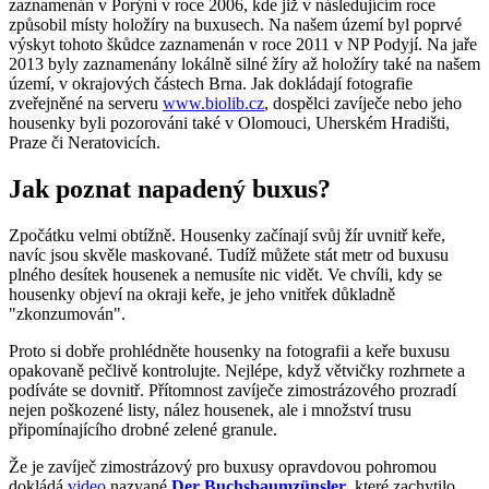
zaznamenán v Porýní v roce 2006, kde již v následujícím roce
způsobil místy holožíry na buxusech. Na našem území byl poprvé
výskyt tohoto škůdce zaznamenán v roce 2011 v NP Podyjí. Na jaře
2013 byly zaznamenány lokálně silné žíry až holožíry také na našem
území, v okrajových částech Brna. Jak dokládají fotografie
zveřejněné na serveru
www.biolib.cz
, dospělci zavíječe nebo jeho
housenky byli pozorováni také v Olomouci, Uherském Hradišti,
Praze či Neratovicích.
Jak poznat napadený buxus?
Zpočátku velmi obtížně. Housenky začínají svůj žír uvnitř keře,
navíc jsou skvěle maskované. Tudíž můžete stát metr od buxusu
plného desítek housenek a nemusíte nic vidět. Ve chvíli, kdy se
housenky objeví na okraji keře, je jeho vnitřek důkladně
"zkonzumován".
Proto si dobře prohlédněte housenky na fotografii a keře buxusu
opakovaně pečlivě kontrolujte. Nejlépe, když větvičky rozhrnete a
podíváte se dovnitř. Přítomnost zavíječe zimostrázového prozradí
nejen poškozené listy, nález housenek, ale i množství trusu
připomínajícího drobné zelené granule.
Že je zavíječ zimostrázový pro buxusy opravdovou pohromou
dokládá
video
nazvané
Der Buchsbaumzünsler
, které zachytilo