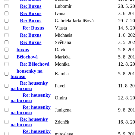
Re: Buxus
Lubomír
28. 5. 2
Re: Buxus
Ivana
3. 6. 20
Re: Buxus
Gabriela Jarkulišová
29. 7. 2
Re: Buxus
Vlasta
14. 5. 2
Re: Buxus
Michaela
1. 6. 20
Re: Buxus
Světlana
3. 5. 20
buxus
David
5. 8. 20
Bělochová
Markéta
5. 8. 20
Re: Bělochová
Monika
12. 8. 2
housenky na
Kamila
5. 8. 20
buxusu
Re: housenky
Pavel
11. 8. 2
na buxusu
Re: housenky
Ondra
22. 8. 2
na buxusu
Re: housenky
Janigena
9. 8. 20
na buxusu
Re: housenky
Zdeněk
16. 8. 2
na buxusu
Re: housenky
miroslava
5. 9. 20