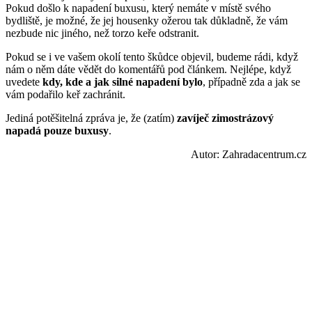
Pokud došlo k napadení buxusu, který nemáte v místě svého
bydliště, je možné, že jej housenky ožerou tak důkladně, že vám
nezbude nic jiného, než torzo keře odstranit.
Pokud se i ve vašem okolí tento škůdce objevil, budeme rádi, když
nám o něm dáte vědět do komentářů pod článkem. Nejlépe, když
uvedete
kdy, kde a jak silné napadení bylo
, případně zda a jak se
vám podařilo keř zachránit.
Jediná potěšitelná zpráva je, že (zatím)
zavíječ zimostrázový
napadá pouze buxusy
.
Autor: Zahradacentrum.cz