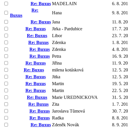
Re: Buxus
MADELAIN
6. 8. 20
Re:
Hana
9. 8. 20
Buxus
Re: Buxus
Jana
11. 8. 2
Re: Buxus
Jirka - Pardubice
17. 7. 2
Re: Buxus
Libor
23. 7. 2
Re: Buxus
Zdenka
1. 8. 20
Re: Buxus
Zdenka
4. 8. 20
Re: Buxus
Petra
16. 9. 2
Re: Buxus
Jiřina
11. 9. 2
Re: Buxus
milena kotásková
12. 5. 2
Re: Buxus
Jitka
12. 5. 2
Re: Buxus
Martin
19. 5. 2
Re: Buxus
Martin
22. 5. 2
Re: Buxus
Marie UREDNICKOVA
31. 5. 2
Re: Buxus
Zita
1. 7. 20
Re: Buxus
Jaroslava Tůmová
30. 7. 2
Re: Buxus
Radka
8. 8. 20
Re: Buxus
Zdeněk Novák
8. 9. 20