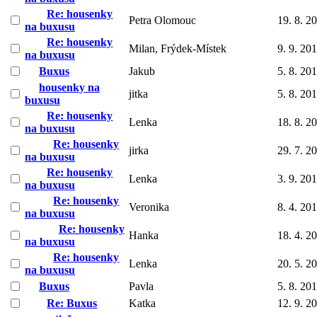
Re: housenky
Petra Olomouc
19. 8. 2
na buxusu
Re: housenky
Milan, Frýdek-Místek
9. 9. 20
na buxusu
Buxus
Jakub
5. 8. 20
housenky na
jitka
5. 8. 20
buxusu
Re: housenky
Lenka
18. 8. 2
na buxusu
Re: housenky
jirka
29. 7. 2
na buxusu
Re: housenky
Lenka
3. 9. 20
na buxusu
Re: housenky
Veronika
8. 4. 20
na buxusu
Re: housenky
Hanka
18. 4. 2
na buxusu
Re: housenky
Lenka
20. 5. 2
na buxusu
Buxus
Pavla
5. 8. 20
Re: Buxus
Katka
12. 9. 2