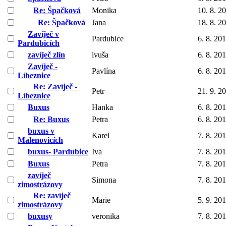
Re: Špačková
Monika
10. 8. 2
Re: Špačková
Jana
18. 8. 2
Zavíječ v
Pardubice
6. 8. 20
Pardubicích
zavíječ zlín
ivuša
6. 8. 20
Zavíječ -
Pavlína
6. 8. 20
Líbeznice
Re: Zavíječ -
Petr
21. 9. 2
Líbeznice
Buxus
Hanka
6. 8. 20
Re: Buxus
Petra
6. 8. 20
buxus v
Karel
7. 8. 20
Malenovicích
buxus- Pardubice
Iva
7. 8. 20
Buxus
Petra
7. 8. 20
zavíječ
Simona
7. 8. 20
zimostrázovy
Re: zavíječ
Marie
5. 9. 20
zimostrázovy
buxusy
veronika
7. 8. 20