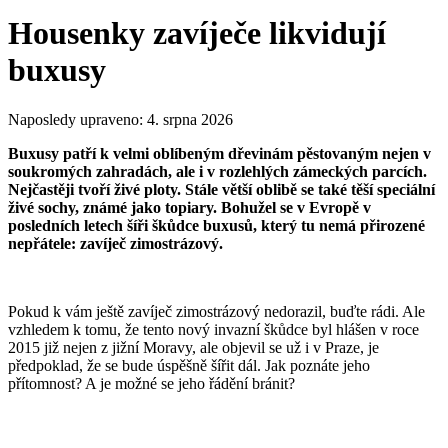
Housenky zavíječe likvidují
buxusy
Naposledy upraveno:
4. srpna 2026
Buxusy patří k velmi oblíbeným dřevinám pěstovaným nejen v
soukromých zahradách, ale i v rozlehlých zámeckých parcích.
Nejčastěji tvoří živé ploty. Stále větší oblibě se také těší speciální
živé sochy, známé jako topiary. Bohužel se v Evropě v
posledních letech šíři škůdce buxusů, který tu nemá přirozené
nepřátele: zavíječ zimostrázový.
Pokud k vám ještě zavíječ zimostrázový nedorazil, buďte rádi. Ale
vzhledem k tomu, že tento nový invazní škůdce byl hlášen v roce
2015 již nejen z jižní Moravy, ale objevil se už i v Praze, je
předpoklad, že se bude úspěšně šířit dál. Jak poznáte jeho
přítomnost? A je možné se jeho řádění bránit?