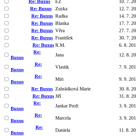
Re: Buxus
EZ
10. 7. 2
Re: Buxus
Zuzka
12. 7. 2
Re: Buxus
Radka
14. 7. 2
Re: Buxus
Blanka
17. 7. 2
Re: Buxus
Věra
27. 7. 2
Re: Buxus
František
30. 7. 2
Re: Buxus
R.M.
6. 8. 20
Re:
Jana
12. 8. 2
Buxus
Re:
Vlastik
7. 9. 20
Buxus
Re:
Miri
9. 9. 20
Buxus
Re: Buxus
Zahrádková Marie
30. 8. 2
Re: Buxus
Jiří
31. 8. 2
Re:
Jankar Profi
3. 9. 20
Buxus
Re:
Marcela
3. 9. 20
Buxus
Re:
Daniela
11. 8. 2
Buxus