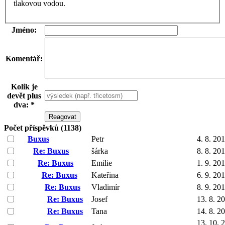
tlakovou vodou.
Jméno:
Komentář:
Kolik je
devět plus
dva: *
Počet příspěvků (1138)
Buxus
Petr
4. 8. 20
Re: Buxus
šárka
8. 8. 20
Re: Buxus
Emilie
1. 9. 20
Re: Buxus
Kateřina
6. 9. 20
Re: Buxus
Vladimír
8. 9. 20
Re: Buxus
Josef
13. 8. 2
Re: Buxus
Tana
14. 8. 2
13. 10. 