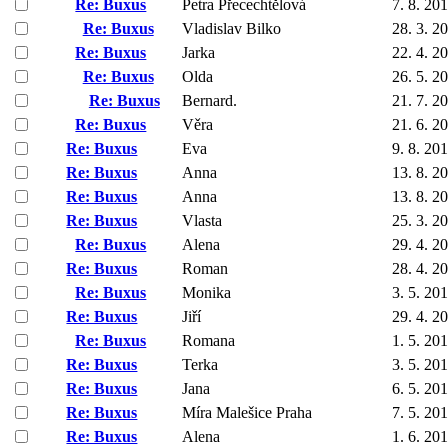
Re: Buxus
Petra Přecechtělová
7. 8. 20
Re: Buxus
Vladislav Bilko
28. 3. 2
Re: Buxus
Jarka
22. 4. 2
Re: Buxus
Olda
26. 5. 2
Re: Buxus
Bernard.
21. 7. 2
Re: Buxus
Věra
21. 6. 2
Re: Buxus
Eva
9. 8. 20
Re: Buxus
Anna
13. 8. 2
Re: Buxus
Anna
13. 8. 2
Re: Buxus
Vlasta
25. 3. 2
Re: Buxus
Alena
29. 4. 2
Re: Buxus
Roman
28. 4. 2
Re: Buxus
Monika
3. 5. 20
Re: Buxus
Jiří
29. 4. 2
Re: Buxus
Romana
1. 5. 20
Re: Buxus
Terka
3. 5. 20
Re: Buxus
Jana
6. 5. 20
Re: Buxus
Míra Malešice Praha
7. 5. 20
Re: Buxus
Alena
1. 6. 20