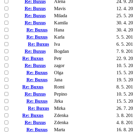
Re: Buxus
Alena
24. 9. 2
Re: Buxus
Mavis
12. 4. 2
Re: Buxus
Milada
25. 5. 2
Re: Buxus
Kamila
30. 4. 2
Re: Buxus
Hana
30. 4. 2
Re: Buxus
Karla
5. 5. 20
Re: Buxus
Iva
6. 5. 20
Re: Buxus
Bogdan
7. 9. 20
Re: Buxus
Petr
22. 9. 2
Re: Buxus
zagor
10. 5. 2
Re: Buxus
Olga
15. 5. 2
Re: Buxus
Jana
19. 5. 2
Re: Buxus
Romi
8. 5. 20
Re: Buxus
Pepino
10. 5. 2
Re: Buxus
Jirka
15. 5. 2
Re: Buxus
Mirka
26. 7. 2
Re: Buxus
Zdenka
3. 8. 20
Re: Buxus
Zdenka
4. 8. 20
Re: Buxus
Marta
16. 8. 2