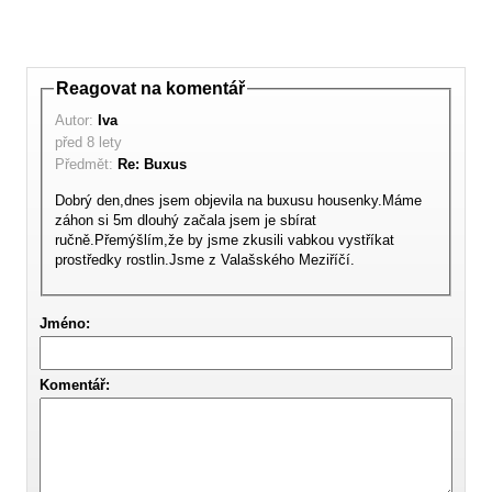
Reagovat na komentář
Autor:
Iva
před 8 lety
Předmět:
Re: Buxus
Dobrý den,dnes jsem objevila na buxusu housenky.Máme
záhon si 5m dlouhý začala jsem je sbírat
ručně.Přemýšlím,že by jsme zkusili vabkou vystříkat
prostředky rostlin.Jsme z Valašského Meziříčí.
Jméno:
Komentář: