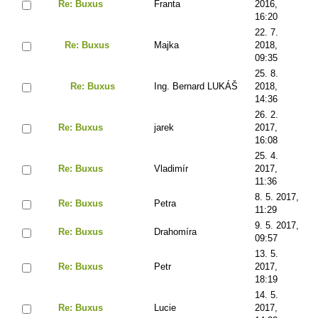
Re: Buxus
Franta
2016,
16:20
22. 7.
Re: Buxus
Majka
2018,
09:35
25. 8.
Re: Buxus
Ing. Bernard LUKÁŠ
2018,
14:36
26. 2.
Re: Buxus
jarek
2017,
16:08
25. 4.
Re: Buxus
Vladimír
2017,
11:36
8. 5. 2017,
Re: Buxus
Petra
11:29
9. 5. 2017,
Re: Buxus
Drahomíra
09:57
13. 5.
Re: Buxus
Petr
2017,
18:19
14. 5.
Re: Buxus
Lucie
2017,