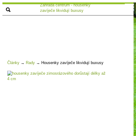
Zahrada centrum - housenky
zavíječe likvidují buxusy
Články
→
Rady
→
Housenky zavíječe likvidují buxusy