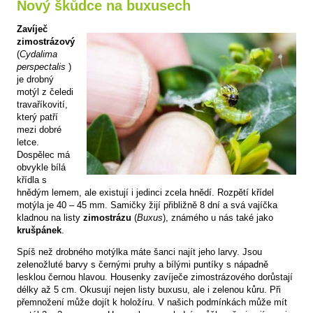
Nový škůdce na buxusech
Zavíječ
zimostrázový
(
Cydalima
perspectalis
)
je drobný
motýl z čeledi
travaříkovití,
který patří
mezi dobré
letce.
Dospělec má
obvykle bílá
křídla s
hnědým lemem, ale existují i jedinci zcela hnědí. Rozpětí křídel
motýla je 40 – 45 mm. Samičky žijí přibližně 8 dní a svá vajíčka
kladnou na listy
zimostrázu
(
Buxus
), známého u nás také jako
krušpánek
.
Spíš než drobného motýlka máte šanci najít jeho larvy. Jsou
zelenožluté barvy s černými pruhy a bílými puntíky s nápadně
lesklou černou hlavou. Housenky zavíječe zimostrázového dorůstají
délky až 5 cm. Okusují nejen listy buxusu, ale i zelenou kůru. Při
přemnožení může dojít k holožíru. V našich podmínkách může mít