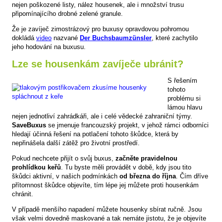
nejen poškozené listy, nález housenek, ale i množství trusu
připomínajícího drobné zelené granule.
Že je zavíječ zimostrázový pro buxusy opravdovou pohromou
dokládá
video
nazvané
Der Buchsbaumzünsler
, které zachytilo
jeho hodování na buxusu.
Lze se housenkám zavíječe ubránit?
S řešením
tohoto
problému si
lámou hlavu
nejen jednotliví zahrádkáři, ale i celé vědecké zahraniční týmy.
SaveBuxus
se jmenuje francouzský projekt, v jehož rámci odborníci
hledají účinná řešení na potlačení tohoto škůdce, která by
nepřinášela další zátěž pro životní prostředí.
Pokud nechcete přijít o svůj buxus,
začněte pravidelnou
prohlídkou keřů
. Tu byste měli provádět v době, kdy jsou tito
škůdci aktivní, v našich podmínkách
od března do října
. Čím dříve
přítomnost škůdce objevíte, tím lépe jej můžete proti housenkám
chránit.
V případě menšího napadení můžete housenky sbírat ručně. Jsou
však velmi dovedně maskované a tak nemáte jistotu, že je objevíte