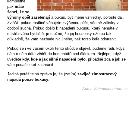
kompletně,
pak
máte
šanci, že se
výhony opět zazelenají
a buxus, byť méně vzhledný, poroste dál.
Zvlášť, pokud rostlině věnujete zvýšenou péči, včetně zálivky v
období sucha. Pokud došlo k napadení buxusu, který nemáte v
místě svého bydliště, je možné, že jej housenky ožerou tak
důkladně, že vám nezbude nic jiného, než torzo keře odstranit.
Pokud se i ve vašem okolí tento škůdce objevil, budeme rádi, když
nám o něm dáte vědět do komentářů pod článkem. Nejlépe, když
uvedete
kdy, kde a jak silné napadení bylo
, případně zda a jak se
vám podařilo keř zachránit.
Jediná potěšitelná zpráva je, že (zatím)
zavíječ zimostrázový
napadá pouze buxusy
.
Autor: Zahradacentrum.cz