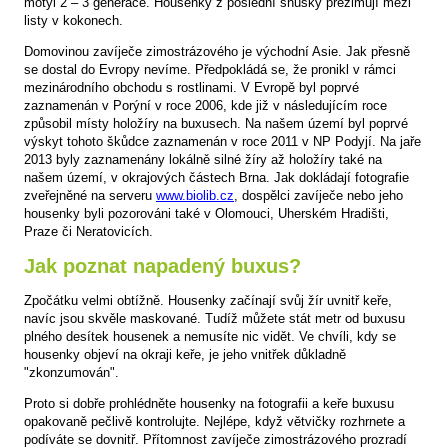
motýl 2 – 3 generace. Housenky z poslední snůšky přezimují mezi
listy v kokonech.
Domovinou zavíječe zimostrázového je východní Asie. Jak přesně
se dostal do Evropy nevíme. Předpokládá se, že pronikl v rámci
mezinárodního obchodu s rostlinami. V Evropě byl poprvé
zaznamenán v Porýní v roce 2006, kde již v následujícím roce
způsobil místy holožíry na buxusech. Na našem území byl poprvé
výskyt tohoto škůdce zaznamenán v roce 2011 v NP Podyjí. Na jaře
2013 byly zaznamenány lokálně silné žíry až holožíry také na
našem území, v okrajových částech Brna. Jak dokládají fotografie
zveřejněné na serveru
www.biolib.cz
, dospělci zavíječe nebo jeho
housenky byli pozorováni také v Olomouci, Uherském Hradišti,
Praze či Neratovicích.
Jak poznat napadený buxus?
Zpočátku velmi obtížně. Housenky začínají svůj žír uvnitř keře,
navíc jsou skvěle maskované. Tudíž můžete stát metr od buxusu
plného desítek housenek a nemusíte nic vidět. Ve chvíli, kdy se
housenky objeví na okraji keře, je jeho vnitřek důkladně
"zkonzumován".
Proto si dobře prohlédněte housenky na fotografii a keře buxusu
opakovaně pečlivě kontrolujte. Nejlépe, když větvičky rozhrnete a
podíváte se dovnitř. Přítomnost zavíječe zimostrázového prozradí