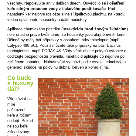
všechny. Nepolevujte ani v dalších dnech. Osvědčilo se i
ošetření
keře silným proudem vody z tlakového postřikovače
. Pod
napadený keř nejprve rozložte silnější igelitovou plachtu, na kterou
vodou spláchnete housenky a další nečistoty.
Aplikace chemického postřiku (
insekticidu proti žravým škůdcům
)
není snadná právě kvůli tomu, že housenky jsou ukryté uvnitř keře.
Účinné by měly být přípravky s obsahem látky thiacloprid (např.
Calypso 480 SC). Použít můžete také přípravky na bázi Bacillus
thuringiensis, např. FORAY 48. Vždy však dbejte pokynů výrobce a
dodržujte bezpečnostní pravidla. Insekticid aplikujte co nejdříve po
zjištěném napadení. Načasování vychází podle vývoje jednotlivých
generací škůdce na polovinu dubna, červen a konec října.
Co bude
s buxusy
dál?
Vše závisí na
míře
poškození
keře a ročním
období. Pokud
nejsou keře
zlikvidovány