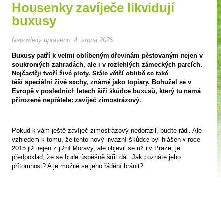
Housenky zavíječe likvidují
buxusy
Naposledy upraveno:
4. srpna 2026
Buxusy patří k velmi oblíbeným dřevinám pěstovaným nejen v
soukromých zahradách, ale i v rozlehlých zámeckých parcích.
Nejčastěji tvoří živé ploty. Stále větší oblibě se také
těší speciální živé sochy, známé jako topiary. Bohužel se v
Evropě v posledních letech šíři škůdce buxusů, který tu nemá
přirozené nepřátele: zavíječ zimostrázový.
Pokud k vám ještě zavíječ zimostrázový nedorazil, buďte rádi. Ale
vzhledem k tomu, že tento nový invazní škůdce byl hlášen v roce
2015 již nejen z jižní Moravy, ale objevil se už i v Praze, je
předpoklad, že se bude úspěšně šířit dál. Jak poznáte jeho
přítomnost? A je možné se jeho řádění bránit?