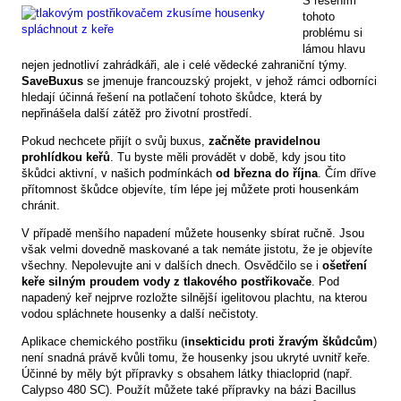
S řešením
tohoto
problému si
lámou hlavu
nejen jednotliví zahrádkáři, ale i celé vědecké zahraniční týmy.
SaveBuxus
se jmenuje francouzský projekt, v jehož rámci odborníci
hledají účinná řešení na potlačení tohoto škůdce, která by
nepřinášela další zátěž pro životní prostředí.
Pokud nechcete přijít o svůj buxus,
začněte pravidelnou
prohlídkou keřů
. Tu byste měli provádět v době, kdy jsou tito
škůdci aktivní, v našich podmínkách
od března do října
. Čím dříve
přítomnost škůdce objevíte, tím lépe jej můžete proti housenkám
chránit.
V případě menšího napadení můžete housenky sbírat ručně. Jsou
však velmi dovedně maskované a tak nemáte jistotu, že je objevíte
všechny. Nepolevujte ani v dalších dnech. Osvědčilo se i
ošetření
keře silným proudem vody z tlakového postřikovače
. Pod
napadený keř nejprve rozložte silnější igelitovou plachtu, na kterou
vodou spláchnete housenky a další nečistoty.
Aplikace chemického postřiku (
insekticidu proti žravým škůdcům
)
není snadná právě kvůli tomu, že housenky jsou ukryté uvnitř keře.
Účinné by měly být přípravky s obsahem látky thiacloprid (např.
Calypso 480 SC). Použít můžete také přípravky na bázi Bacillus