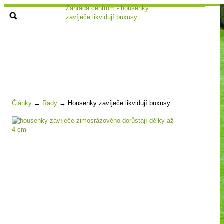
Zahrada centrum - housenky
zavíječe likvidují buxusy
Články
→
Rady
→
Housenky zavíječe likvidují buxusy