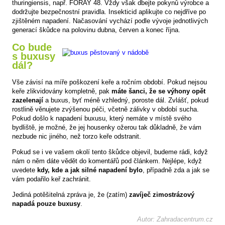
thuringiensis, např. FORAY 48. Vždy však dbejte pokynů výrobce a
dodržujte bezpečnostní pravidla. Insekticid aplikujte co nejdříve po
zjištěném napadení. Načasování vychází podle vývoje jednotlivých
generací škůdce na polovinu dubna, červen a konec října.
Co bude
s buxusy
dál?
Vše závisí na míře poškození keře a ročním období. Pokud nejsou
keře zlikvidovány kompletně, pak
máte šanci, že se výhony opět
zazelenají
a buxus, byť méně vzhledný, poroste dál. Zvlášť, pokud
rostlině věnujete zvýšenou péči, včetně zálivky v období sucha.
Pokud došlo k napadení buxusu, který nemáte v místě svého
bydliště, je možné, že jej housenky ožerou tak důkladně, že vám
nezbude nic jiného, než torzo keře odstranit.
Pokud se i ve vašem okolí tento škůdce objevil, budeme rádi, když
nám o něm dáte vědět do komentářů pod článkem. Nejlépe, když
uvedete
kdy, kde a jak silné napadení bylo
, případně zda a jak se
vám podařilo keř zachránit.
Jediná potěšitelná zpráva je, že (zatím)
zavíječ zimostrázový
napadá pouze buxusy
.
Autor: Zahradacentrum.cz