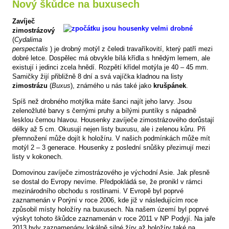
Nový škůdce na buxusech
Zavíječ
zimostrázový
(
Cydalima
perspectalis
) je drobný motýl z čeledi travaříkovití, který patří mezi
dobré letce. Dospělec má obvykle bílá křídla s hnědým lemem, ale
existují i jedinci zcela hnědí. Rozpětí křídel motýla je 40 – 45 mm.
Samičky žijí přibližně 8 dní a svá vajíčka kladnou na listy
zimostrázu
(
Buxus
), známého u nás také jako
krušpánek
.
Spíš než drobného motýlka máte šanci najít jeho larvy. Jsou
zelenožluté barvy s černými pruhy a bílými puntíky s nápadně
lesklou černou hlavou. Housenky zavíječe zimostrázového dorůstají
délky až 5 cm. Okusují nejen listy buxusu, ale i zelenou kůru. Při
přemnožení může dojít k holožíru. V našich podmínkách může mít
motýl 2 – 3 generace. Housenky z poslední snůšky přezimují mezi
listy v kokonech.
Domovinou zavíječe zimostrázového je východní Asie. Jak přesně
se dostal do Evropy nevíme. Předpokládá se, že pronikl v rámci
mezinárodního obchodu s rostlinami. V Evropě byl poprvé
zaznamenán v Porýní v roce 2006, kde již v následujícím roce
způsobil místy holožíry na buxusech. Na našem území byl poprvé
výskyt tohoto škůdce zaznamenán v roce 2011 v NP Podyjí. Na jaře
2013 byly zaznamenány lokálně silné žíry až holožíry také na