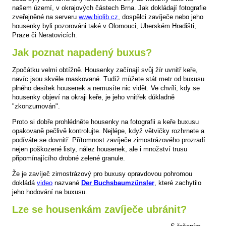
našem území, v okrajových částech Brna. Jak dokládají fotografie
zveřejněné na serveru
www.biolib.cz
, dospělci zavíječe nebo jeho
housenky byli pozorováni také v Olomouci, Uherském Hradišti,
Praze či Neratovicích.
Jak poznat napadený buxus?
Zpočátku velmi obtížně. Housenky začínají svůj žír uvnitř keře,
navíc jsou skvěle maskované. Tudíž můžete stát metr od buxusu
plného desítek housenek a nemusíte nic vidět. Ve chvíli, kdy se
housenky objeví na okraji keře, je jeho vnitřek důkladně
"zkonzumován".
Proto si dobře prohlédněte housenky na fotografii a keře buxusu
opakovaně pečlivě kontrolujte. Nejlépe, když větvičky rozhrnete a
podíváte se dovnitř. Přítomnost zavíječe zimostrázového prozradí
nejen poškozené listy, nález housenek, ale i množství trusu
připomínajícího drobné zelené granule.
Že je zavíječ zimostrázový pro buxusy opravdovou pohromou
dokládá
video
nazvané
Der Buchsbaumzünsler
, které zachytilo
jeho hodování na buxusu.
Lze se housenkám zavíječe ubránit?