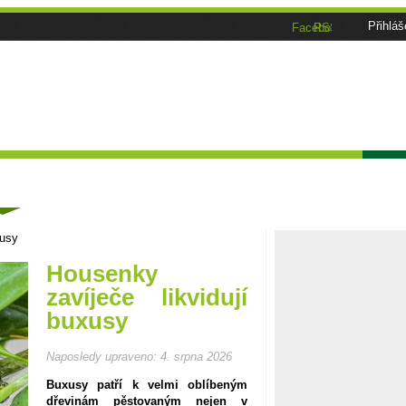
Přihláš
Facebook
RSS
Tématické speciály
Zahrádkářský kalendář
Poča
ánky
xusy
Housenky
zavíječe likvidují
buxusy
Naposledy upraveno:
4. srpna 2026
Buxusy patří k velmi oblíbeným
dřevinám pěstovaným nejen v