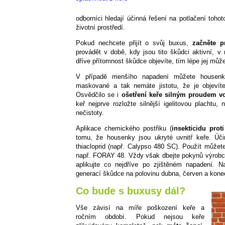
odborníci hledají účinná řešení na potlačení tohot
životní prostředí.
Pokud nechcete přijít o svůj buxus,
začněte p
provádět v době, kdy jsou tito škůdci aktivní, 
dříve přítomnost škůdce objevíte, tím lépe jej můž
V případě menšího napadení můžete housenk
maskované a tak nemáte jistotu, že je objevít
Osvědčilo se i
ošetření keře silným proudem vo
keř nejprve rozložte silnější igelitovou plachtu
nečistoty.
Aplikace chemického postřiku (
insekticidu pro
tomu, že housenky jsou ukryté uvnitř keře. Úč
thiacloprid (např. Calypso 480 SC). Použít můžete 
např. FORAY 48. Vždy však dbejte pokynů výrobce 
aplikujte co nejdříve po zjištěném napadení. N
generací škůdce na polovinu dubna, červen a konec
Co bude s buxusy dál?
Vše závisí na míře poškození keře a
ročním období. Pokud nejsou keře