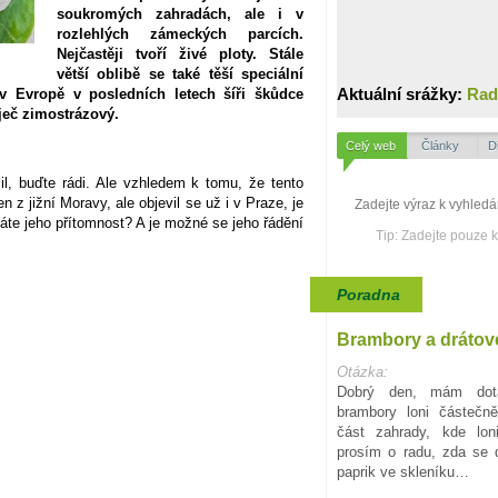
soukromých zahradách, ale i v
rozlehlých zámeckých parcích.
Nejčastěji tvoří živé ploty. Stále
větší oblibě se také těší speciální
Aktuální srážky:
Rad
v Evropě v posledních letech šíři škůdce
ječ zimostrázový.
Celý web
Články
D
l, buďte rádi. Ale vzhledem k tomu, že tento
 z jižní Moravy, ale objevil se už i v Praze, je
áte jeho přítomnost? A je možné se jeho řádění
Tip: Zadejte pouze 
Poradna
Brambory a drátov
Otázka:
Dobrý den, mám dota
brambory loni částečn
část zahrady, kde lon
prosím o radu, zda se d
paprik ve skleníku…