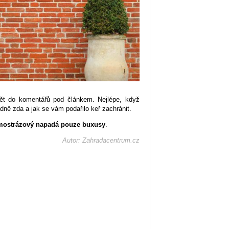
ět do komentářů pod článkem. Nejlépe, když
adně zda a jak se vám podařilo keř zachránit.
imostrázový napadá pouze buxusy
.
Autor: Zahradacentrum.cz