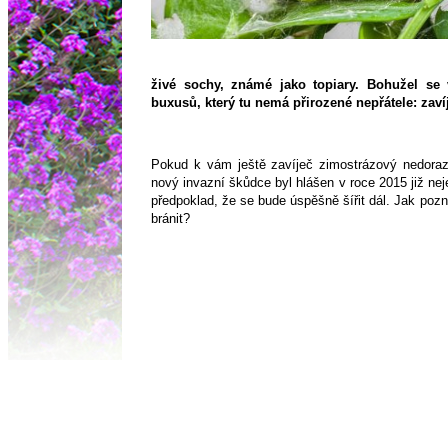
živé sochy, známé jako topiary. Bohužel se 
buxusů, který tu nemá přirozené nepřátele: zaví
Pokud k vám ještě zavíječ zimostrázový nedorazi
nový invazní škůdce byl hlášen v roce 2015 již nejen
předpoklad, že se bude úspěšně šířit dál. Jak pozn
bránit?