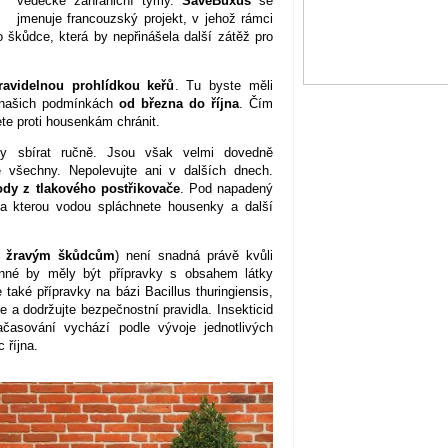
vědecké zahraniční týmy.
SaveBuxus
se
jmenuje francouzský projekt, v jehož rámci
o škůdce, která by nepřinášela další zátěž pro
ravidelnou prohlídkou keřů
. Tu byste měli
v našich podmínkách
od března do října
. Čím
ete proti housenkám chránit.
y sbírat ručně. Jsou však velmi dovedně
e všechny. Nepolevujte ani v dalších dnech.
dy z tlakového postřikovače
. Pod napadený
, na kterou vodou spláchnete housenky a další
ti žravým škůdcům
) není snadná právě kvůli
inné by měly být přípravky s obsahem látky
také přípravky na bázi Bacillus thuringiensis,
a dodržujte bezpečnostní pravidla. Insekticid
ačasování vychází podle vývoje jednotlivých
 října.