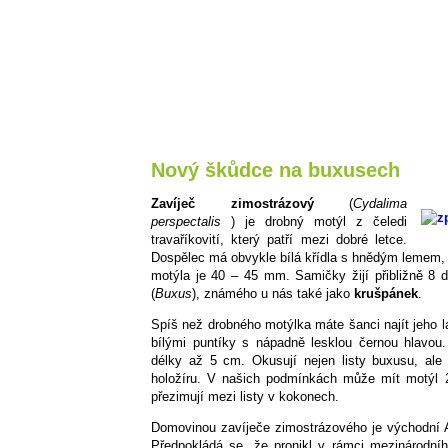
Nový škůdce na buxusech
Zavíječ zimostrázový
(
Cydalima
perspectalis
) je drobný motýl z čeledi
travaříkovití, který patří mezi dobré letce.
Dospělec má obvykle bílá křídla s hnědým lemem, ale
motýla je 40 – 45 mm. Samičky žijí přibližně 8 d
(
Buxus
), známého u nás také jako
krušpánek
.
Spíš než drobného motýlka máte šanci najít jeho l
bílými puntíky s nápadně lesklou černou hlavou
délky až 5 cm. Okusují nejen listy buxusu, ale
holožíru. V našich podmínkách může mít motýl 
přezimují mezi listy v kokonech.
Domovinou zavíječe zimostrázového je východní 
Předpokládá se, že pronikl v rámci mezinárodní