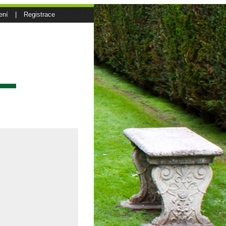
ení
|
Registrace
sí