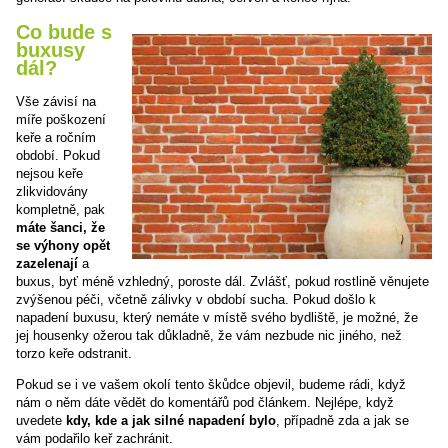
Co bude s
buxusy
dál?
Vše závisí na
míře poškození
keře a ročním
období. Pokud
nejsou keře
zlikvidovány
kompletně, pak
máte šanci, že
se výhony opět
zazelenají
a
buxus, byť méně vzhledný, poroste dál. Zvlášť, pokud rostlině věnujete
zvýšenou péči, včetně zálivky v období sucha. Pokud došlo k
napadení buxusu, který nemáte v místě svého bydliště, je možné, že
jej housenky ožerou tak důkladně, že vám nezbude nic jiného, než
torzo keře odstranit.
Pokud se i ve vašem okolí tento škůdce objevil, budeme rádi, když
nám o něm dáte vědět do komentářů pod článkem. Nejlépe, když
uvedete
kdy, kde a jak silné napadení bylo
, případně zda a jak se
vám podařilo keř zachránit.