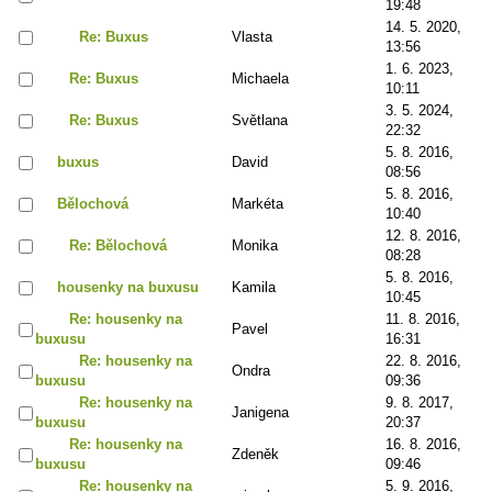
19:48
14. 5. 2020,
Re: Buxus
Vlasta
13:56
1. 6. 2023,
Re: Buxus
Michaela
10:11
3. 5. 2024,
Re: Buxus
Světlana
22:32
5. 8. 2016,
buxus
David
08:56
5. 8. 2016,
Bělochová
Markéta
10:40
12. 8. 2016,
Re: Bělochová
Monika
08:28
5. 8. 2016,
housenky na buxusu
Kamila
10:45
Re: housenky na
11. 8. 2016,
Pavel
buxusu
16:31
Re: housenky na
22. 8. 2016,
Ondra
buxusu
09:36
Re: housenky na
9. 8. 2017,
Janigena
buxusu
20:37
Re: housenky na
16. 8. 2016,
Zdeněk
buxusu
09:46
Re: housenky na
5. 9. 2016,