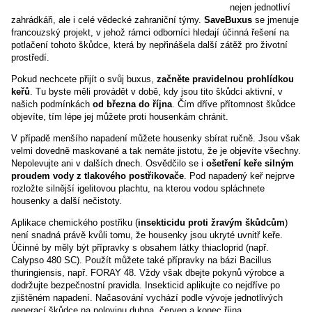
nejen jednotliví
zahrádkáři, ale i celé vědecké zahraniční týmy.
SaveBuxus
se jmenuje
francouzský projekt, v jehož rámci odborníci hledají účinná řešení na
potlačení tohoto škůdce, která by nepřinášela další zátěž pro životní
prostředí.
Pokud nechcete přijít o svůj buxus,
začněte pravidelnou prohlídkou
keřů
. Tu byste měli provádět v době, kdy jsou tito škůdci aktivní, v
našich podmínkách
od března do října
. Čím dříve přítomnost škůdce
objevíte, tím lépe jej můžete proti housenkám chránit.
V případě menšího napadení můžete housenky sbírat ručně. Jsou však
velmi dovedně maskované a tak nemáte jistotu, že je objevíte všechny.
Nepolevujte ani v dalších dnech. Osvědčilo se i
ošetření keře silným
proudem vody z tlakového postřikovače
. Pod napadený keř nejprve
rozložte silnější igelitovou plachtu, na kterou vodou spláchnete
housenky a další nečistoty.
Aplikace chemického postřiku (
insekticidu proti žravým škůdcům
)
není snadná právě kvůli tomu, že housenky jsou ukryté uvnitř keře.
Účinné by měly být přípravky s obsahem látky thiacloprid (např.
Calypso 480 SC). Použít můžete také přípravky na bázi Bacillus
thuringiensis, např. FORAY 48. Vždy však dbejte pokynů výrobce a
dodržujte bezpečnostní pravidla. Insekticid aplikujte co nejdříve po
zjištěném napadení. Načasování vychází podle vývoje jednotlivých
generací škůdce na polovinu dubna, červen a konec října.