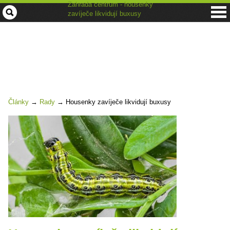
Zahrada centrum - housenky
zavíječe likvidují buxusy
Články
→
Rady
→
Housenky zavíječe likvidují buxusy