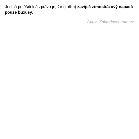
Jediná potěšitelná zpráva je, že (zatím)
zavíječ zimostrázový napadá
pouze buxusy
.
Autor: Zahradacentrum.cz