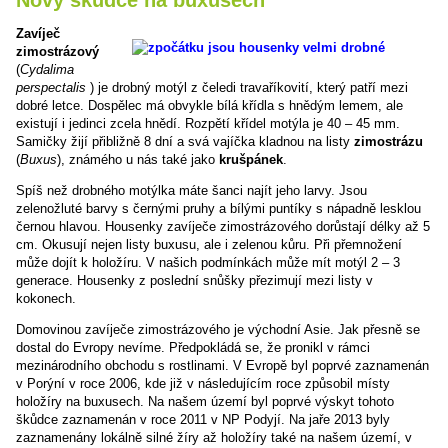
Zavíječ
zimostrázový
(
Cydalima
perspectalis
) je drobný motýl z čeledi travaříkovití, který patří mezi
dobré letce. Dospělec má obvykle bílá křídla s hnědým lemem, ale
existují i jedinci zcela hnědí. Rozpětí křídel motýla je 40 – 45 mm.
Samičky žijí přibližně 8 dní a svá vajíčka kladnou na listy
zimostrázu
(
Buxus
), známého u nás také jako
krušpánek
.
Spíš než drobného motýlka máte šanci najít jeho larvy. Jsou
zelenožluté barvy s černými pruhy a bílými puntíky s nápadně lesklou
černou hlavou. Housenky zavíječe zimostrázového dorůstají délky až 5
cm. Okusují nejen listy buxusu, ale i zelenou kůru. Při přemnožení
může dojít k holožíru. V našich podmínkách může mít motýl 2 – 3
generace. Housenky z poslední snůšky přezimují mezi listy v
kokonech.
Domovinou zavíječe zimostrázového je východní Asie. Jak přesně se
dostal do Evropy nevíme. Předpokládá se, že pronikl v rámci
mezinárodního obchodu s rostlinami. V Evropě byl poprvé zaznamenán
v Porýní v roce 2006, kde již v následujícím roce způsobil místy
holožíry na buxusech. Na našem území byl poprvé výskyt tohoto
škůdce zaznamenán v roce 2011 v NP Podyjí. Na jaře 2013 byly
zaznamenány lokálně silné žíry až holožíry také na našem území, v