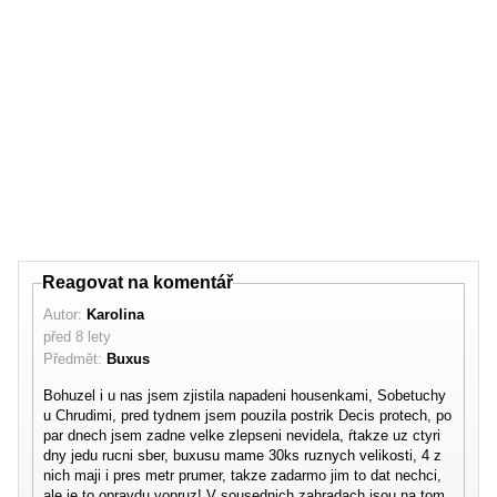
Reagovat na komentář
Autor:
Karolina
před 8 lety
Předmět:
Buxus
Bohuzel i u nas jsem zjistila napadeni housenkami, Sobetuchy
u Chrudimi, pred tydnem jsem pouzila postrik Decis protech, po
par dnech jsem zadne velke zlepseni nevidela, ŕtakze uz ctyri
dny jedu rucni sber, buxusu mame 30ks ruznych velikosti, 4 z
nich maji i pres metr prumer, takze zadarmo jim to dat nechci,
ale je to opravdu vopruz! V sousednich zahradach jsou na tom