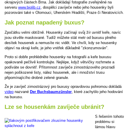
okrajových částech Brna. Jak dokládají fotografie zveřejněné na
serveru
www.biolib.cz
, dospělci zavíječe nebo jeho housenky byli
pozorováni také v Olomouci, Uherském Hradišti, Praze či Neratovicích.
Jak poznat napadený buxus?
Zpočátku velmi obtížně. Housenky začínají svůj žír uvnitř keře, navíc
jsou skvěle maskované. Tudíž můžete stát metr od buxusu plného
desítek housenek a nemusíte nic vidět. Ve chvíli, kdy se housenky
objeví na okraji keře, je jeho vnitřek důkladně "zkonzumován".
Proto si dobře prohlédněte housenky na fotografii a keře buxusu
opakovaně pečlivě kontrolujte. Nejlépe, když větvičky rozhrnete a
podíváte se dovnitř. Přítomnost zavíječe zimostrázového prozradí
nejen poškozené listy, nález housenek, ale i množství trusu
připomínajícího drobné zelené granule.
Že je zavíječ zimostrázový pro buxusy opravdovou pohromou dokládá
video
nazvané
Der Buchsbaumzünsler
, které zachytilo jeho hodování
na buxusu.
Lze se housenkám zavíječe ubránit?
S řešením tohoto
problému si
lámou hlavu