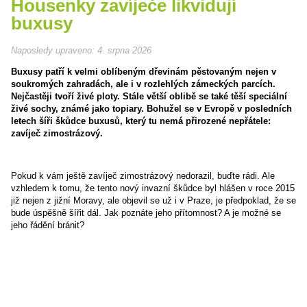
Housenky zavíječe likvidují
buxusy
Naposledy upraveno:
4. srpna 2026
Buxusy patří k velmi oblíbeným dřevinám pěstovaným nejen v
soukromých zahradách, ale i v rozlehlých zámeckých parcích.
Nejčastěji tvoří živé ploty. Stále větší oblibě se také těší speciální
živé sochy, známé jako topiary. Bohužel se v Evropě v posledních
letech šíři škůdce buxusů, který tu nemá přirozené nepřátele:
zavíječ zimostrázový.
Pokud k vám ještě zavíječ zimostrázový nedorazil, buďte rádi. Ale
vzhledem k tomu, že tento nový invazní škůdce byl hlášen v roce 2015
již nejen z jižní Moravy, ale objevil se už i v Praze, je předpoklad, že se
bude úspěšně šířit dál. Jak poznáte jeho přítomnost? A je možné se
jeho řádění bránit?