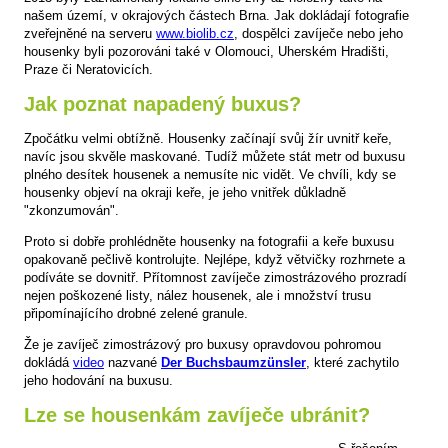
našem území, v okrajových částech Brna. Jak dokládají fotografie
zveřejněné na serveru
www.biolib.cz
, dospělci zavíječe nebo jeho
housenky byli pozorováni také v Olomouci, Uherském Hradišti,
Praze či Neratovicích.
Jak poznat napadený buxus?
Zpočátku velmi obtížně. Housenky začínají svůj žír uvnitř keře,
navíc jsou skvěle maskované. Tudíž můžete stát metr od buxusu
plného desítek housenek a nemusíte nic vidět. Ve chvíli, kdy se
housenky objeví na okraji keře, je jeho vnitřek důkladně
"zkonzumován".
Proto si dobře prohlédněte housenky na fotografii a keře buxusu
opakovaně pečlivě kontrolujte. Nejlépe, když větvičky rozhrnete a
podíváte se dovnitř. Přítomnost zavíječe zimostrázového prozradí
nejen poškozené listy, nález housenek, ale i množství trusu
připomínajícího drobné zelené granule.
Že je zavíječ zimostrázový pro buxusy opravdovou pohromou
dokládá
video
nazvané
Der Buchsbaumzünsler
, které zachytilo
jeho hodování na buxusu.
Lze se housenkám zavíječe ubránit?