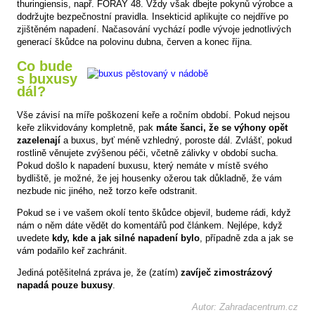
thuringiensis, např. FORAY 48. Vždy však dbejte pokynů výrobce a
dodržujte bezpečnostní pravidla. Insekticid aplikujte co nejdříve po
zjištěném napadení. Načasování vychází podle vývoje jednotlivých
generací škůdce na polovinu dubna, červen a konec října.
Co bude
s buxusy
dál?
Vše závisí na míře poškození keře a ročním období. Pokud nejsou
keře zlikvidovány kompletně, pak
máte šanci, že se výhony opět
zazelenají
a buxus, byť méně vzhledný, poroste dál. Zvlášť, pokud
rostlině věnujete zvýšenou péči, včetně zálivky v období sucha.
Pokud došlo k napadení buxusu, který nemáte v místě svého
bydliště, je možné, že jej housenky ožerou tak důkladně, že vám
nezbude nic jiného, než torzo keře odstranit.
Pokud se i ve vašem okolí tento škůdce objevil, budeme rádi, když
nám o něm dáte vědět do komentářů pod článkem. Nejlépe, když
uvedete
kdy, kde a jak silné napadení bylo
, případně zda a jak se
vám podařilo keř zachránit.
Jediná potěšitelná zpráva je, že (zatím)
zavíječ zimostrázový
napadá pouze buxusy
.
Autor: Zahradacentrum.cz