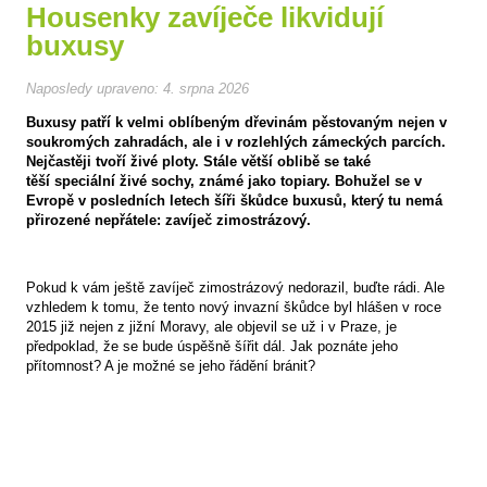
Housenky zavíječe likvidují
buxusy
Naposledy upraveno:
4. srpna 2026
Buxusy patří k velmi oblíbeným dřevinám pěstovaným nejen v
soukromých zahradách, ale i v rozlehlých zámeckých parcích.
Nejčastěji tvoří živé ploty. Stále větší oblibě se také
těší speciální živé sochy, známé jako topiary. Bohužel se v
Evropě v posledních letech šíři škůdce buxusů, který tu nemá
přirozené nepřátele: zavíječ zimostrázový.
Pokud k vám ještě zavíječ zimostrázový nedorazil, buďte rádi. Ale
vzhledem k tomu, že tento nový invazní škůdce byl hlášen v roce
2015 již nejen z jižní Moravy, ale objevil se už i v Praze, je
předpoklad, že se bude úspěšně šířit dál. Jak poznáte jeho
přítomnost? A je možné se jeho řádění bránit?