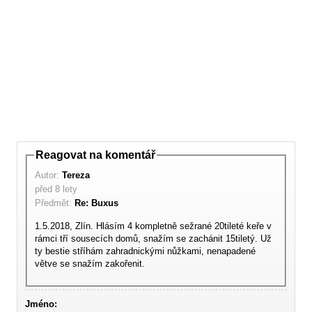
Reagovat na komentář
Autor:
Tereza
před 8 lety
Předmět:
Re: Buxus
1.5.2018, Zlín. Hlásím 4 kompletně sežrané 20tileté keře v
rámci tří sousecích domů, snažím se zachánit 15tiletý. Už
ty bestie stříhám zahradnickými nůžkami, nenapadené
větve se snažím zakořenit.
Jméno: