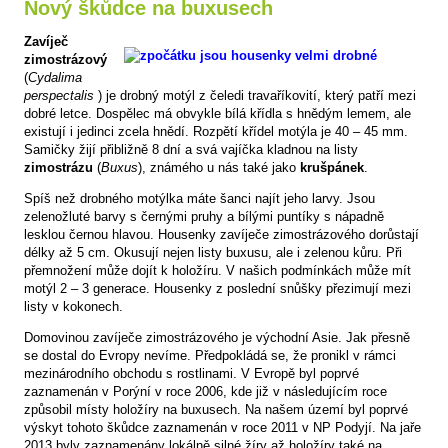
Nový škůdce na buxusech
Zavíječ
zimostrázový
(
Cydalima
perspectalis
) je drobný motýl z čeledi travaříkovití, který patří mezi
dobré letce. Dospělec má obvykle bílá křídla s hnědým lemem, ale
existují i jedinci zcela hnědí. Rozpětí křídel motýla je 40 – 45 mm.
Samičky žijí přibližně 8 dní a svá vajíčka kladnou na listy
zimostrázu
(
Buxus
), známého u nás také jako
krušpánek
.
Spíš než drobného motýlka máte šanci najít jeho larvy. Jsou
zelenožluté barvy s černými pruhy a bílými puntíky s nápadně
lesklou černou hlavou. Housenky zavíječe zimostrázového dorůstají
délky až 5 cm. Okusují nejen listy buxusu, ale i zelenou kůru. Při
přemnožení může dojít k holožíru. V našich podmínkách může mít
motýl 2 – 3 generace. Housenky z poslední snůšky přezimují mezi
listy v kokonech.
Domovinou zavíječe zimostrázového je východní Asie. Jak přesně
se dostal do Evropy nevíme. Předpokládá se, že pronikl v rámci
mezinárodního obchodu s rostlinami. V Evropě byl poprvé
zaznamenán v Porýní v roce 2006, kde již v následujícím roce
způsobil místy holožíry na buxusech. Na našem území byl poprvé
výskyt tohoto škůdce zaznamenán v roce 2011 v NP Podyjí. Na jaře
2013 byly zaznamenány lokálně silné žíry až holožíry také na