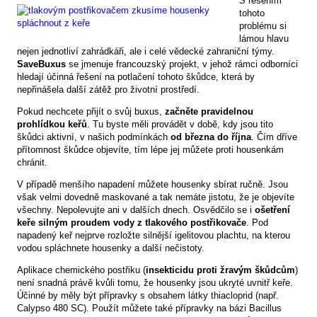
S řešením
tohoto
problému si
lámou hlavu
nejen jednotliví zahrádkáři, ale i celé vědecké zahraniční týmy.
SaveBuxus
se jmenuje francouzský projekt, v jehož rámci odborníci
hledají účinná řešení na potlačení tohoto škůdce, která by
nepřinášela další zátěž pro životní prostředí.
Pokud nechcete přijít o svůj buxus,
začněte pravidelnou
prohlídkou keřů
. Tu byste měli provádět v době, kdy jsou tito
škůdci aktivní, v našich podmínkách
od března do října
. Čím dříve
přítomnost škůdce objevíte, tím lépe jej můžete proti housenkám
chránit.
V případě menšího napadení můžete housenky sbírat ručně. Jsou
však velmi dovedně maskované a tak nemáte jistotu, že je objevíte
všechny. Nepolevujte ani v dalších dnech. Osvědčilo se i
ošetření
keře silným proudem vody z tlakového postřikovače
. Pod
napadený keř nejprve rozložte silnější igelitovou plachtu, na kterou
vodou spláchnete housenky a další nečistoty.
Aplikace chemického postřiku (
insekticidu proti žravým škůdcům
)
není snadná právě kvůli tomu, že housenky jsou ukryté uvnitř keře.
Účinné by měly být přípravky s obsahem látky thiacloprid (např.
Calypso 480 SC). Použít můžete také přípravky na bázi Bacillus