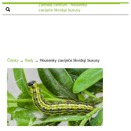
Zahrada centrum - housenky
zavíječe likvidují buxusy
Články
→
Rady
→
Housenky zavíječe likvidují buxusy