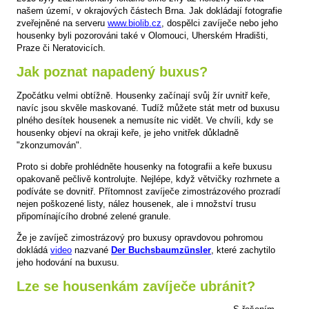
našem území, v okrajových částech Brna. Jak dokládají fotografie
zveřejněné na serveru
www.biolib.cz
, dospělci zavíječe nebo jeho
housenky byli pozorováni také v Olomouci, Uherském Hradišti,
Praze či Neratovicích.
Jak poznat napadený buxus?
Zpočátku velmi obtížně. Housenky začínají svůj žír uvnitř keře,
navíc jsou skvěle maskované. Tudíž můžete stát metr od buxusu
plného desítek housenek a nemusíte nic vidět. Ve chvíli, kdy se
housenky objeví na okraji keře, je jeho vnitřek důkladně
"zkonzumován".
Proto si dobře prohlédněte housenky na fotografii a keře buxusu
opakovaně pečlivě kontrolujte. Nejlépe, když větvičky rozhrnete a
podíváte se dovnitř. Přítomnost zavíječe zimostrázového prozradí
nejen poškozené listy, nález housenek, ale i množství trusu
připomínajícího drobné zelené granule.
Že je zavíječ zimostrázový pro buxusy opravdovou pohromou
dokládá
video
nazvané
Der Buchsbaumzünsler
, které zachytilo
jeho hodování na buxusu.
Lze se housenkám zavíječe ubránit?