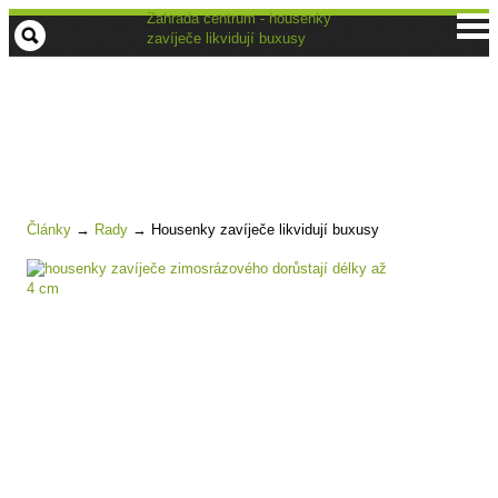
Zahrada centrum - housenky
zavíječe likvidují buxusy
Články
→
Rady
→
Housenky zavíječe likvidují buxusy