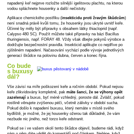
napadený keř nejprve rozložte silnější igelitovou plachtu, na kterou
vodou spláchnete housenky a další nečistoty.
Aplikace chemického postřiku (
insekticidu proti žravým škůdcům
)
není snadná právě kvůli tomu, že housenky jsou ukryté uvnitř keře.
Účinné by měly být přípravky s obsahem látky thiacloprid (např.
Calypso 480 SC). Použít můžete také přípravky na bázi Bacillus
thuringiensis, např. FORAY 48. Vždy však dbejte pokynů výrobce a
dodržujte bezpečnostní pravidla. Insekticid aplikujte co nejdříve po
zjištěném napadení. Načasování vychází podle vývoje jednotlivých
generací škůdce na polovinu dubna, červen a konec října.
Co bude
s buxusy
dál?
Vše závisí na míře poškození keře a ročním období. Pokud nejsou
keře zlikvidovány kompletně, pak
máte šanci, že se výhony opět
zazelenají
a buxus, byť méně vzhledný, poroste dál. Zvlášť, pokud
rostlině věnujete zvýšenou péči, včetně zálivky v období sucha.
Pokud došlo k napadení buxusu, který nemáte v místě svého
bydliště, je možné, že jej housenky ožerou tak důkladně, že vám
nezbude nic jiného, než torzo keře odstranit.
Pokud se i ve vašem okolí tento škůdce objevil, budeme rádi, když
nám o něm dáte vědět do komentářů pod článkem. Nejlépe, když