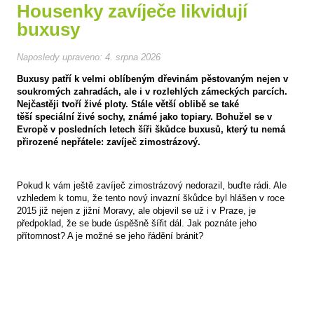
Housenky zavíječe likvidují
buxusy
Naposledy upraveno:
4. srpna 2026
Buxusy patří k velmi oblíbeným dřevinám pěstovaným nejen v
soukromých zahradách, ale i v rozlehlých zámeckých parcích.
Nejčastěji tvoří živé ploty. Stále větší oblibě se také
těší speciální živé sochy, známé jako topiary. Bohužel se v
Evropě v posledních letech šíři škůdce buxusů, který tu nemá
přirozené nepřátele: zavíječ zimostrázový.
Pokud k vám ještě zavíječ zimostrázový nedorazil, buďte rádi. Ale
vzhledem k tomu, že tento nový invazní škůdce byl hlášen v roce
2015 již nejen z jižní Moravy, ale objevil se už i v Praze, je
předpoklad, že se bude úspěšně šířit dál. Jak poznáte jeho
přítomnost? A je možné se jeho řádění bránit?