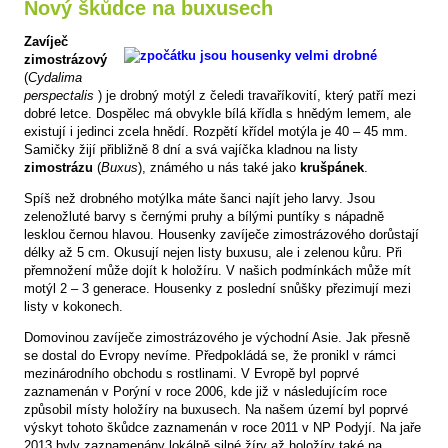
Nový škůdce na buxusech
Zavíječ
zimostrázový
(
Cydalima
perspectalis
) je drobný motýl z čeledi travaříkovití, který patří mezi
dobré letce. Dospělec má obvykle bílá křídla s hnědým lemem, ale
existují i jedinci zcela hnědí. Rozpětí křídel motýla je 40 – 45 mm.
Samičky žijí přibližně 8 dní a svá vajíčka kladnou na listy
zimostrázu
(
Buxus
), známého u nás také jako
krušpánek
.
Spíš než drobného motýlka máte šanci najít jeho larvy. Jsou
zelenožluté barvy s černými pruhy a bílými puntíky s nápadně
lesklou černou hlavou. Housenky zavíječe zimostrázového dorůstají
délky až 5 cm. Okusují nejen listy buxusu, ale i zelenou kůru. Při
přemnožení může dojít k holožíru. V našich podmínkách může mít
motýl 2 – 3 generace. Housenky z poslední snůšky přezimují mezi
listy v kokonech.
Domovinou zavíječe zimostrázového je východní Asie. Jak přesně
se dostal do Evropy nevíme. Předpokládá se, že pronikl v rámci
mezinárodního obchodu s rostlinami. V Evropě byl poprvé
zaznamenán v Porýní v roce 2006, kde již v následujícím roce
způsobil místy holožíry na buxusech. Na našem území byl poprvé
výskyt tohoto škůdce zaznamenán v roce 2011 v NP Podyjí. Na jaře
2013 byly zaznamenány lokálně silné žíry až holožíry také na