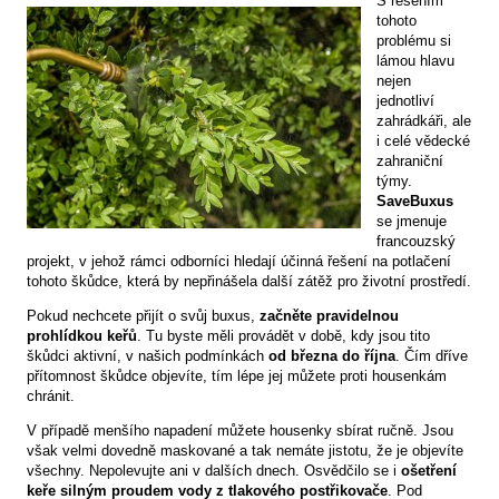
S řešením
tohoto
problému si
lámou hlavu
nejen
jednotliví
zahrádkáři, ale
i celé vědecké
zahraniční
týmy.
SaveBuxus
se jmenuje
francouzský
projekt, v jehož rámci odborníci hledají účinná řešení na potlačení
tohoto škůdce, která by nepřinášela další zátěž pro životní prostředí.
Pokud nechcete přijít o svůj buxus,
začněte pravidelnou
prohlídkou keřů
. Tu byste měli provádět v době, kdy jsou tito
škůdci aktivní, v našich podmínkách
od března do října
. Čím dříve
přítomnost škůdce objevíte, tím lépe jej můžete proti housenkám
chránit.
V případě menšího napadení můžete housenky sbírat ručně. Jsou
však velmi dovedně maskované a tak nemáte jistotu, že je objevíte
všechny. Nepolevujte ani v dalších dnech. Osvědčilo se i
ošetření
keře silným proudem vody z tlakového postřikovače
. Pod