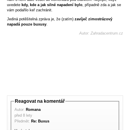
uvedete
kdy, kde a jak silné napadení bylo
, případně zda a jak se
vám podařilo keř zachránit.
Jediná potěšitelná zpráva je, že (zatím)
zavíječ zimostrázový
napadá pouze buxusy
.
Autor: Zahradacentrum.cz
Reagovat na komentář
Autor:
Romana
před 8 lety
Předmět:
Re: Buxus