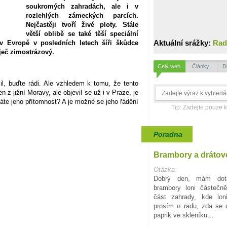
soukromých zahradách, ale i v
rozlehlých zámeckých parcích.
Nejčastěji tvoří živé ploty. Stále
větší oblibě se také těší speciální
Aktuální srážky:
Rad
v Evropě v posledních letech šíři škůdce
ječ zimostrázový.
Celý web
Články
D
l, buďte rádi. Ale vzhledem k tomu, že tento
 z jižní Moravy, ale objevil se už i v Praze, je
áte jeho přítomnost? A je možné se jeho řádění
Tip: Zadejte pouze 
Poradna
Brambory a drátov
Otázka:
Dobrý den, mám dota
brambory loni částečn
část zahrady, kde lon
prosím o radu, zda se d
paprik ve skleníku…