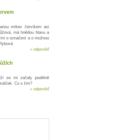
ervem
anou mrkev červíkem asi
růžová, má hnědou hlavu a
sím o označení a o možnou
 Rybová
»
odpověď
růžích
ůží se mi začaly podélně
ruliček. Co s tím?
»
odpověď