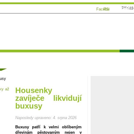
Přihláš
Facebook
RSS
Tématické speciály
Zahrádkářský kalendář
Poča
ánky
xusy
Housenky
zavíječe likvidují
buxusy
Naposledy upraveno:
4. srpna 2026
Buxusy patří k velmi oblíbeným
dřevinám pěstovaným nejen v