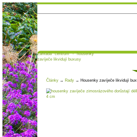
Zahrada centrum - housenky
Hlavní strana
Poradna a diskuse
zavíječe likvidují buxusy
Čl
Články
→
Rady
→
Housenky zavíječe likvidují bu