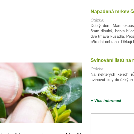
Napadená mrkev č
Otázka:
Dobrý den. Mám okous
8mm dlouhý, barva bílo
dvě tmavá kusadla. Pro
přírodní ochranu. Děkuji
Svinování listů na 
Otázka:
Na některých keřích r
svinovat listy do úzkých 
»
Více informací