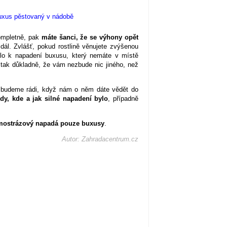
ompletně, pak
máte šanci, že se výhony opět
ál. Zvlášť, pokud rostlině věnujete zvýšenou
šlo k napadení buxusu, který nemáte v místě
 tak důkladně, že vám nezbude nic jiného, než
, budeme rádi, když nám o něm dáte vědět do
dy, kde a jak silné napadení bylo
, případně
imostrázový napadá pouze buxusy
.
Autor: Zahradacentrum.cz