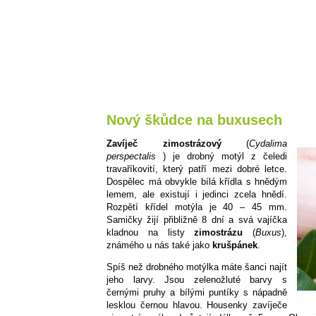
Nový škůdce na buxusech
Zavíječ zimostrázový
(
Cydalima
perspectalis
) je drobný motýl z čeledi
travaříkovití, který patří mezi dobré letce.
Dospělec má obvykle bílá křídla s hnědým
lemem, ale existují i jedinci zcela hnědí.
Rozpětí křídel motýla je 40 – 45 mm.
Samičky žijí přibližně 8 dní a svá vajíčka
kladnou na listy
zimostrázu
(
Buxus
),
známého u nás také jako
krušpánek
.
Spíš než drobného motýlka máte šanci najít
jeho larvy. Jsou zelenožluté barvy s
černými pruhy a bílými puntíky s nápadně
lesklou černou hlavou. Housenky zavíječe