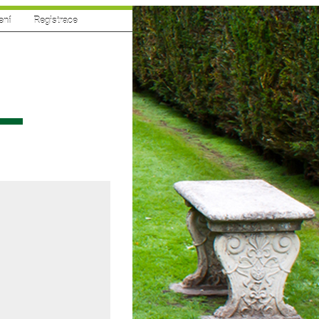
ení
|
Registrace
sí