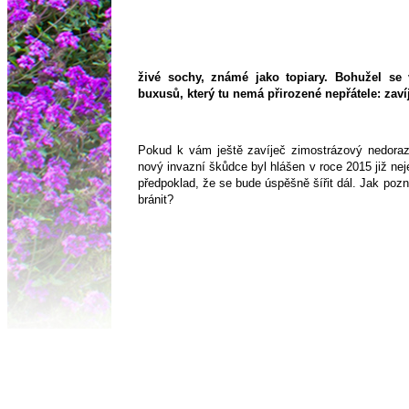
živé sochy, známé jako topiary. Bohužel se 
buxusů, který tu nemá přirozené nepřátele: zaví
Pokud k vám ještě zavíječ zimostrázový nedorazi
nový invazní škůdce byl hlášen v roce 2015 již nejen
předpoklad, že se bude úspěšně šířit dál. Jak pozn
bránit?