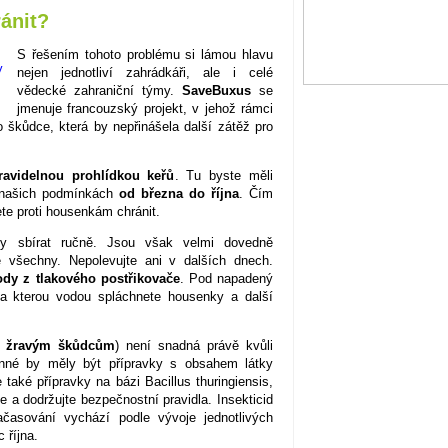
ánit?
S řešením tohoto problému si lámou hlavu
nejen jednotliví zahrádkáři, ale i celé
vědecké zahraniční týmy.
SaveBuxus
se
jmenuje francouzský projekt, v jehož rámci
o škůdce, která by nepřinášela další zátěž pro
ravidelnou prohlídkou keřů
. Tu byste měli
v našich podmínkách
od března do října
. Čím
ete proti housenkám chránit.
y sbírat ručně. Jsou však velmi dovedně
e všechny. Nepolevujte ani v dalších dnech.
dy z tlakového postřikovače
. Pod napadený
, na kterou vodou spláchnete housenky a další
ti žravým škůdcům
) není snadná právě kvůli
inné by měly být přípravky s obsahem látky
také přípravky na bázi Bacillus thuringiensis,
a dodržujte bezpečnostní pravidla. Insekticid
ačasování vychází podle vývoje jednotlivých
 října.