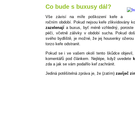
Co bude s buxusy dál?
Vše závisí na míře poškození keře a
ročním období. Pokud nejsou keře zlikvidovány k
zazelenají
a buxus, byť méně vzhledný, poroste d
péči, včetně zálivky v období sucha. Pokud do
svého bydliště, je možné, že jej housenky ožerou
torzo keře odstranit.
Pokud se i ve vašem okolí tento škůdce objevil
komentářů pod článkem. Nejlépe, když uvedete
k
zda a jak se vám podařilo keř zachránit.
Jediná potěšitelná zpráva je, že (zatím)
zavíječ z