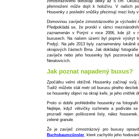
zimostrázového dorůstají délky až 5 cm. Okusují
přemnožení může dojít k holožíru. V našich 
Housenky z poslední snůšky přezimují mezi listy 
Domovinou zavíječe zimostrázového je východní 
Předpokládá se, že pronikl v rámci mezinárodní
zaznamenán v Porýní v roce 2006, kde již v ná
buxusech. Na našem území byl poprvé výskyt 
Podyjí. Na jaře 2013 byly zaznamenány lokálně s
okrajových částech Brna. Jak dokládají fotografi
zavíječe nebo jeho housenky byli pozorováni t
Neratovicích.
Jak poznat napadený buxus?
Zpočátku velmi obtížně. Housenky začínají svůj 
Tudíž můžete stát metr od buxusu plného desítek 
se housenky objeví na okraji keře, je jeho vnitřek
Proto si dobře prohlédněte housenky na fotografi
Nejlépe, když větvičky rozhrnete a podíváte se
prozradí nejen poškozené listy, nález housenek,
zelené granule.
Že je zavíječ zimostrázový pro buxusy opra
Buchsbaumzünsler
, které zachytilo jeho hodován