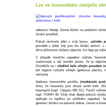
Lze se housenkám zavíječe ubr
odborníci hledají účinná řešení na potlačení tohot
životní prostředí.
Pokud nechcete přijít o svůj buxus,
začněte p
provádět v době, kdy jsou tito škůdci aktivní, 
dříve přítomnost škůdce objevíte, tím lépe jej můž
V případě menšího napadení můžete housenk
maskované a tak nemáte jistotu, že je objevít
Osvědčilo se i
ošetření keře silným proudem vo
keř nejprve rozložte silnější igelitovou plachtu
nečistoty.
Aplikace chemického postřiku (
insekticidu pro
tomu, že housenky jsou ukryté uvnitř keře. Úč
thiacloprid (např. Calypso 480 SC). Použít můžete 
např. FORAY 48. Vždy však dbejte pokynů výrobce 
aplikujte co nejdříve po zjištěném napadení. N
generací škůdce na polovinu dubna, červen a konec