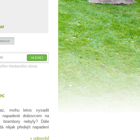
ar
iskuze
kořen hledaného slova.
ec
z, mohu letos vysadit
ě napadené drátovcem na
i brambory nebyly? Dále
á nějak předejít napadení
»
odpověď