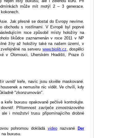
 nejen listy buxusu, ale i zelenou kůru. Při
podmínkách může mít motýl 2 – 3 generace.
v kokonech.
Asie. Jak přesně se dostal do Evropy nevíme.
ho obchodu s rostlinami. V Evropě byl poprvé
sledujícím roce způsobil místy holožíry na
tohoto škůdce zaznamenán v roce 2011 v NP
ilné žíry až holožíry také na našem území, v
e zveřejněné na serveru
www.biolib.cz
, dospělci
aké v Olomouci, Uherském Hradišti, Praze či
žír uvnitř keře, navíc jsou skvěle maskované.
housenek a nemusíte nic vidět. Ve chvíli, kdy
 důkladně "zkonzumován".
i a keře buxusu opakovaně pečlivě kontrolujte.
 dovnitř. Přítomnost zavíječe zimostrázového
 ale i množství trusu připomínajícího drobné
vdovou pohromou dokládá
video
nazvané
Der
í na buxusu.