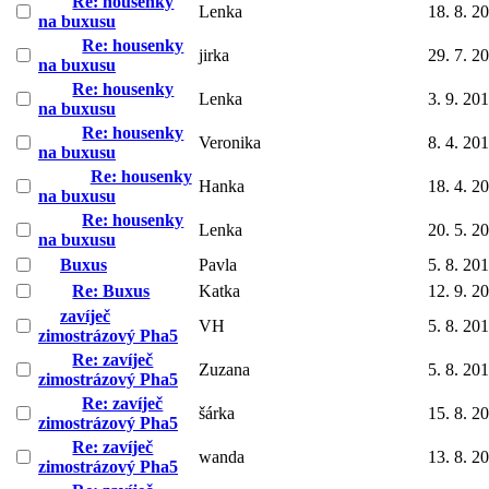
Re: housenky
Lenka
18. 8. 2
na buxusu
Re: housenky
jirka
29. 7. 2
na buxusu
Re: housenky
Lenka
3. 9. 20
na buxusu
Re: housenky
Veronika
8. 4. 20
na buxusu
Re: housenky
Hanka
18. 4. 2
na buxusu
Re: housenky
Lenka
20. 5. 2
na buxusu
Buxus
Pavla
5. 8. 20
Re: Buxus
Katka
12. 9. 2
zavíječ
VH
5. 8. 20
zimostrázový Pha5
Re: zavíječ
Zuzana
5. 8. 20
zimostrázový Pha5
Re: zavíječ
šárka
15. 8. 2
zimostrázový Pha5
Re: zavíječ
wanda
13. 8. 2
zimostrázový Pha5