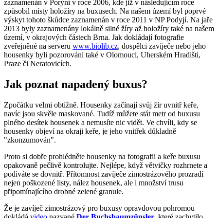
zaznamenán v Porýní v roce 2006, kde již v následujícím roce
způsobil místy holožíry na buxusech. Na našem území byl poprvé
výskyt tohoto škůdce zaznamenán v roce 2011 v NP Podyjí. Na jaře
2013 byly zaznamenány lokálně silné žíry až holožíry také na našem
území, v okrajových částech Brna. Jak dokládají fotografie
zveřejněné na serveru
www.biolib.cz
, dospělci zavíječe nebo jeho
housenky byli pozorováni také v Olomouci, Uherském Hradišti,
Praze či Neratovicích.
Jak poznat napadený buxus?
Zpočátku velmi obtížně. Housenky začínají svůj žír uvnitř keře,
navíc jsou skvěle maskované. Tudíž můžete stát metr od buxusu
plného desítek housenek a nemusíte nic vidět. Ve chvíli, kdy se
housenky objeví na okraji keře, je jeho vnitřek důkladně
"zkonzumován".
Proto si dobře prohlédněte housenky na fotografii a keře buxusu
opakovaně pečlivě kontrolujte. Nejlépe, když větvičky rozhrnete a
podíváte se dovnitř. Přítomnost zavíječe zimostrázového prozradí
nejen poškozené listy, nález housenek, ale i množství trusu
připomínajícího drobné zelené granule.
Že je zavíječ zimostrázový pro buxusy opravdovou pohromou
dokládá
video
nazvané
Der Buchsbaumzünsler
, které zachytilo