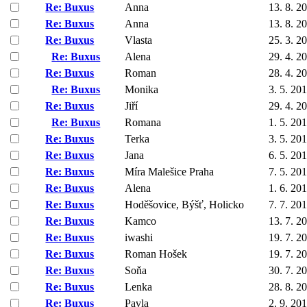
Re: Buxus
Anna
13. 8. 2
Re: Buxus
Anna
13. 8. 2
Re: Buxus
Vlasta
25. 3. 2
Re: Buxus
Alena
29. 4. 2
Re: Buxus
Roman
28. 4. 2
Re: Buxus
Monika
3. 5. 20
Re: Buxus
Jiří
29. 4. 2
Re: Buxus
Romana
1. 5. 20
Re: Buxus
Terka
3. 5. 20
Re: Buxus
Jana
6. 5. 20
Re: Buxus
Míra Malešice Praha
7. 5. 20
Re: Buxus
Alena
1. 6. 20
Re: Buxus
Hoděšovice, Býšť, Holicko
7. 7. 20
Re: Buxus
Kamco
13. 7. 2
Re: Buxus
iwashi
19. 7. 2
Re: Buxus
Roman Hošek
19. 7. 2
Re: Buxus
Soňa
30. 7. 2
Re: Buxus
Lenka
28. 8. 2
Re: Buxus
Pavla
2. 9. 20