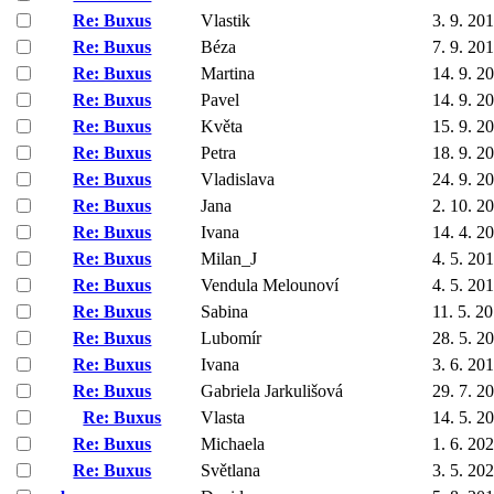
Re: Buxus
Vlastik
3. 9. 20
Re: Buxus
Béza
7. 9. 20
Re: Buxus
Martina
14. 9. 2
Re: Buxus
Pavel
14. 9. 2
Re: Buxus
Květa
15. 9. 2
Re: Buxus
Petra
18. 9. 2
Re: Buxus
Vladislava
24. 9. 2
Re: Buxus
Jana
2. 10. 2
Re: Buxus
Ivana
14. 4. 2
Re: Buxus
Milan_J
4. 5. 20
Re: Buxus
Vendula Melounoví
4. 5. 20
Re: Buxus
Sabina
11. 5. 2
Re: Buxus
Lubomír
28. 5. 2
Re: Buxus
Ivana
3. 6. 20
Re: Buxus
Gabriela Jarkulišová
29. 7. 2
Re: Buxus
Vlasta
14. 5. 2
Re: Buxus
Michaela
1. 6. 20
Re: Buxus
Světlana
3. 5. 20