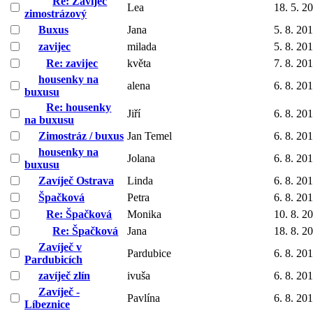
Re: Zavíječ
Lea
18. 5. 2
zimostrázový
Buxus
Jana
5. 8. 20
zavijec
milada
5. 8. 20
Re: zavijec
květa
7. 8. 20
housenky na
alena
6. 8. 20
buxusu
Re: housenky
Jiří
6. 8. 20
na buxusu
Zimostráz / buxus
Jan Temel
6. 8. 20
housenky na
Jolana
6. 8. 20
buxusu
Zavíječ Ostrava
Linda
6. 8. 20
Špačková
Petra
6. 8. 20
Re: Špačková
Monika
10. 8. 2
Re: Špačková
Jana
18. 8. 2
Zavíječ v
Pardubice
6. 8. 20
Pardubicích
zavíječ zlín
ivuša
6. 8. 20
Zavíječ -
Pavlína
6. 8. 20
Líbeznice