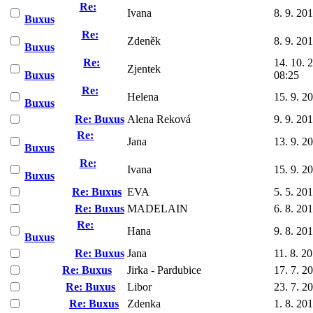
Re:
Ivana
8. 9. 20
Buxus
Re:
Zdeněk
8. 9. 20
Buxus
Re:
14. 10. 
Zjentek
Buxus
08:25
Re:
Helena
15. 9. 2
Buxus
Re: Buxus
Alena Reková
9. 9. 20
Re:
Jana
13. 9. 2
Buxus
Re:
Ivana
15. 9. 2
Buxus
Re: Buxus
EVA
5. 5. 20
Re: Buxus
MADELAIN
6. 8. 20
Re:
Hana
9. 8. 20
Buxus
Re: Buxus
Jana
11. 8. 2
Re: Buxus
Jirka - Pardubice
17. 7. 2
Re: Buxus
Libor
23. 7. 2
Re: Buxus
Zdenka
1. 8. 20