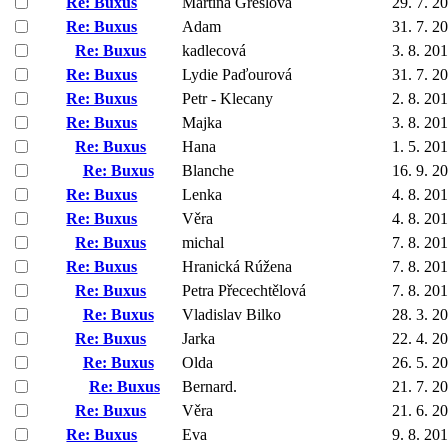
Re: Buxus
Martina Grešlová
29. 7. 2
Re: Buxus
Adam
31. 7. 2
Re: Buxus
kadlecová
3. 8. 20
Re: Buxus
Lydie Paďourová
31. 7. 2
Re: Buxus
Petr - Klecany
2. 8. 20
Re: Buxus
Majka
3. 8. 20
Re: Buxus
Hana
1. 5. 20
Re: Buxus
Blanche
16. 9. 2
Re: Buxus
Lenka
4. 8. 20
Re: Buxus
Věra
4. 8. 20
Re: Buxus
michal
7. 8. 20
Re: Buxus
Hranická Rúžena
7. 8. 20
Re: Buxus
Petra Přecechtělová
7. 8. 20
Re: Buxus
Vladislav Bilko
28. 3. 2
Re: Buxus
Jarka
22. 4. 2
Re: Buxus
Olda
26. 5. 2
Re: Buxus
Bernard.
21. 7. 2
Re: Buxus
Věra
21. 6. 2
Re: Buxus
Eva
9. 8. 20