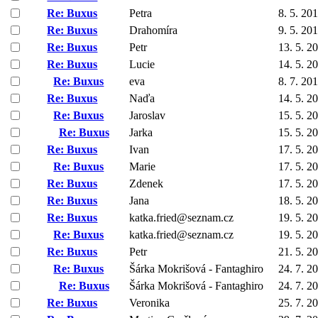
Re: Buxus
Petra
8. 5. 20
Re: Buxus
Drahomíra
9. 5. 20
Re: Buxus
Petr
13. 5. 2
Re: Buxus
Lucie
14. 5. 2
Re: Buxus
eva
8. 7. 20
Re: Buxus
Naďa
14. 5. 2
Re: Buxus
Jaroslav
15. 5. 2
Re: Buxus
Jarka
15. 5. 2
Re: Buxus
Ivan
17. 5. 2
Re: Buxus
Marie
17. 5. 2
Re: Buxus
Zdenek
17. 5. 2
Re: Buxus
Jana
18. 5. 2
Re: Buxus
katka.fried@seznam.cz
19. 5. 2
Re: Buxus
katka.fried@seznam.cz
19. 5. 2
Re: Buxus
Petr
21. 5. 2
Re: Buxus
Šárka Mokrišová - Fantaghiro
24. 7. 2
Re: Buxus
Šárka Mokrišová - Fantaghiro
24. 7. 2
Re: Buxus
Veronika
25. 7. 2