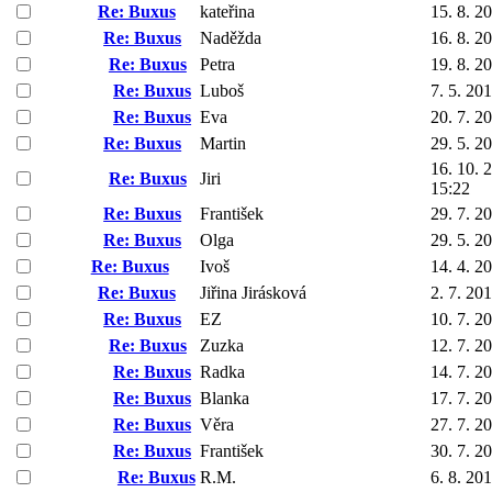
Re: Buxus
kateřina
15. 8. 2
Re: Buxus
Naděžda
16. 8. 2
Re: Buxus
Petra
19. 8. 2
Re: Buxus
Luboš
7. 5. 20
Re: Buxus
Eva
20. 7. 2
Re: Buxus
Martin
29. 5. 2
16. 10. 
Re: Buxus
Jiri
15:22
Re: Buxus
František
29. 7. 2
Re: Buxus
Olga
29. 5. 2
Re: Buxus
Ivoš
14. 4. 2
Re: Buxus
Jiřina Jirásková
2. 7. 20
Re: Buxus
EZ
10. 7. 2
Re: Buxus
Zuzka
12. 7. 2
Re: Buxus
Radka
14. 7. 2
Re: Buxus
Blanka
17. 7. 2
Re: Buxus
Věra
27. 7. 2
Re: Buxus
František
30. 7. 2
Re: Buxus
R.M.
6. 8. 20