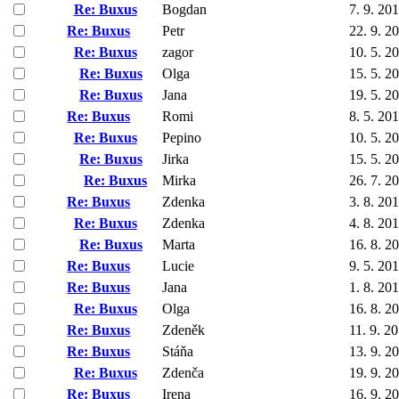
Re: Buxus
Bogdan
7. 9. 20
Re: Buxus
Petr
22. 9. 2
Re: Buxus
zagor
10. 5. 2
Re: Buxus
Olga
15. 5. 2
Re: Buxus
Jana
19. 5. 2
Re: Buxus
Romi
8. 5. 20
Re: Buxus
Pepino
10. 5. 2
Re: Buxus
Jirka
15. 5. 2
Re: Buxus
Mirka
26. 7. 2
Re: Buxus
Zdenka
3. 8. 20
Re: Buxus
Zdenka
4. 8. 20
Re: Buxus
Marta
16. 8. 2
Re: Buxus
Lucie
9. 5. 20
Re: Buxus
Jana
1. 8. 20
Re: Buxus
Olga
16. 8. 2
Re: Buxus
Zdeněk
11. 9. 2
Re: Buxus
Stáňa
13. 9. 2
Re: Buxus
Zdenča
19. 9. 2
Re: Buxus
Irena
16. 9. 2