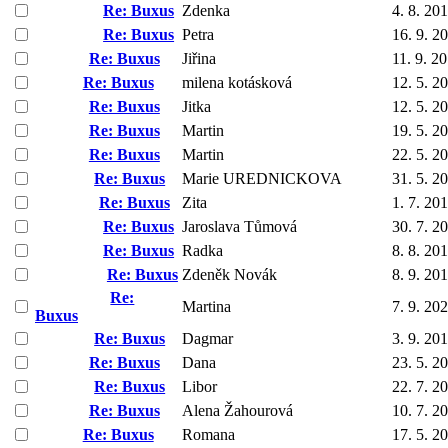
Re: Buxus
Zdenka
4. 8. 20
Re: Buxus
Petra
16. 9. 2
Re: Buxus
Jiřina
11. 9. 2
Re: Buxus
milena kotásková
12. 5. 2
Re: Buxus
Jitka
12. 5. 2
Re: Buxus
Martin
19. 5. 2
Re: Buxus
Martin
22. 5. 2
Re: Buxus
Marie UREDNICKOVA
31. 5. 2
Re: Buxus
Zita
1. 7. 20
Re: Buxus
Jaroslava Tůmová
30. 7. 2
Re: Buxus
Radka
8. 8. 20
Re: Buxus
Zdeněk Novák
8. 9. 20
Re:
Martina
7. 9. 20
Buxus
Re: Buxus
Dagmar
3. 9. 20
Re: Buxus
Dana
23. 5. 2
Re: Buxus
Libor
22. 7. 2
Re: Buxus
Alena Žahourová
10. 7. 2
Re: Buxus
Romana
17. 5. 2