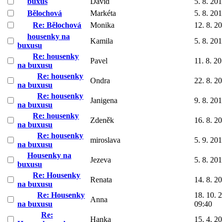
buxus
David
5. 8. 20
Bělochová
Markéta
5. 8. 20
Re: Bělochová
Monika
12. 8. 2
housenky na
Kamila
5. 8. 20
buxusu
Re: housenky
Pavel
11. 8. 2
na buxusu
Re: housenky
Ondra
22. 8. 2
na buxusu
Re: housenky
Janigena
9. 8. 20
na buxusu
Re: housenky
Zdeněk
16. 8. 2
na buxusu
Re: housenky
miroslava
5. 9. 20
na buxusu
Housenky na
Jezeva
5. 8. 20
buxusu
Re: Housenky
Renata
14. 8. 2
na buxusu
Re: Housenky
18. 10. 
Anna
na buxusu
09:40
Re:
Hanka
15. 4. 2