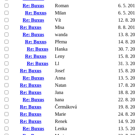
Re: Buxus
Roman
6. 5. 20
Re: Buxus
Milan
6. 5. 20
Re: Buxus
Vít
12. 8. 2
Re: Buxus
Misa
8. 8. 20
Re: Buxus
wanda
13. 8. 2
Re: Buxus
Přema
14. 8. 2
Re: Buxus
Hanka
30. 7. 2
Re: Buxus
Leny
15. 8. 2
Re: Buxus
Ll
31. 3. 2
Re: Buxus
Josef
15. 8. 2
Re: Buxus
Anna
13. 5. 2
Re: Buxus
Natan
17. 8. 2
Re: Buxus
Jana
18. 8. 2
Re: Buxus
hana
22. 8. 2
Re: Buxus
Čermáková
19. 8. 2
Re: Buxus
Marie
24. 8. 2
Re: Buxus
Renek
14. 9. 2
Re: Buxus
Lenka
13. 5. 2