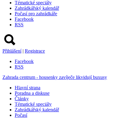
Tématické speciály
Zahrádkářský kalendář
Počasí pro zahrádkáře
Facebook
RSS
Přihlášení
|
Registrace
Facebook
RSS
Zahrada centrum - housenky zavíječe likvidují buxusy
Hlavní strana
Poradna a diskuse
Články
Tématické speciály
Zahrádkářský kalendář
Počasí