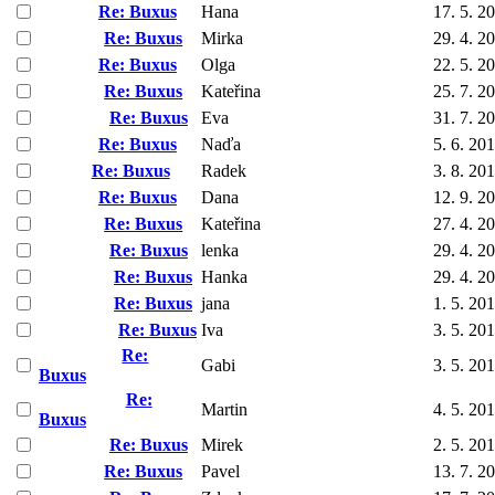
Re: Buxus
Hana
17. 5. 2
Re: Buxus
Mirka
29. 4. 2
Re: Buxus
Olga
22. 5. 2
Re: Buxus
Kateřina
25. 7. 2
Re: Buxus
Eva
31. 7. 2
Re: Buxus
Naďa
5. 6. 20
Re: Buxus
Radek
3. 8. 20
Re: Buxus
Dana
12. 9. 2
Re: Buxus
Kateřina
27. 4. 2
Re: Buxus
lenka
29. 4. 2
Re: Buxus
Hanka
29. 4. 2
Re: Buxus
jana
1. 5. 20
Re: Buxus
Iva
3. 5. 20
Re:
Gabi
3. 5. 20
Buxus
Re:
Martin
4. 5. 20
Buxus
Re: Buxus
Mirek
2. 5. 20
Re: Buxus
Pavel
13. 7. 2