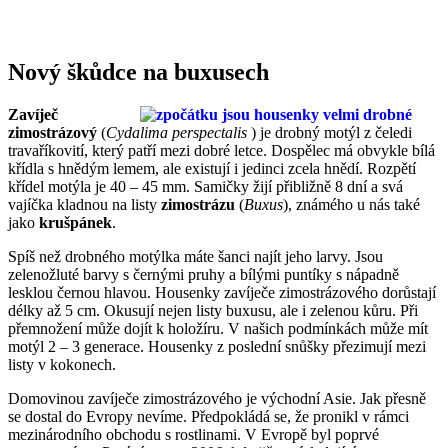
Nový škůdce na buxusech
Zavíječ
zimostrázový
(
Cydalima perspectalis
) je drobný motýl z čeledi
travaříkovití, který patří mezi dobré letce. Dospělec má obvykle bílá
křídla s hnědým lemem, ale existují i jedinci zcela hnědí. Rozpětí
křídel motýla je 40 – 45 mm. Samičky žijí přibližně 8 dní a svá
vajíčka kladnou na listy
zimostrázu
(
Buxus
), známého u nás také
jako
krušpánek
.
Spíš než drobného motýlka máte šanci najít jeho larvy. Jsou
zelenožluté barvy s černými pruhy a bílými puntíky s nápadně
lesklou černou hlavou. Housenky zavíječe zimostrázového dorůstají
délky až 5 cm. Okusují nejen listy buxusu, ale i zelenou kůru. Při
přemnožení může dojít k holožíru. V našich podmínkách může mít
motýl 2 – 3 generace. Housenky z poslední snůšky přezimují mezi
listy v kokonech.
Domovinou zavíječe zimostrázového je východní Asie. Jak přesně
se dostal do Evropy nevíme. Předpokládá se, že pronikl v rámci
mezinárodního obchodu s rostlinami. V Evropě byl poprvé