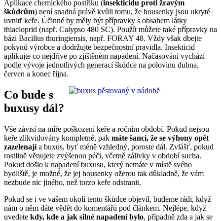
Aplikace chemického postřiku (
insekticidu proti žravým
škůdcům
) není snadná právě kvůli tomu, že housenky jsou ukryté
uvnitř keře. Účinné by měly být přípravky s obsahem látky
thiacloprid (např. Calypso 480 SC). Použít můžete také přípravky na
bázi Bacillus thuringiensis, např. FORAY 48. Vždy však dbejte
pokynů výrobce a dodržujte bezpečnostní pravidla. Insekticid
aplikujte co nejdříve po zjištěném napadení. Načasování vychází
podle vývoje jednotlivých generací škůdce na polovinu dubna,
červen a konec října.
Co bude s
buxusy dál?
Vše závisí na míře poškození keře a ročním období. Pokud nejsou
keře zlikvidovány kompletně, pak
máte šanci, že se výhony opět
zazelenají
a buxus, byť méně vzhledný, poroste dál. Zvlášť, pokud
rostlině věnujete zvýšenou péči, včetně zálivky v období sucha.
Pokud došlo k napadení buxusu, který nemáte v místě svého
bydliště, je možné, že jej housenky ožerou tak důkladně, že vám
nezbude nic jiného, než torzo keře odstranit.
Pokud se i ve vašem okolí tento škůdce objevil, budeme rádi, když
nám o něm dáte vědět do komentářů pod článkem. Nejlépe, když
uvedete
kdy, kde a jak silné napadení bylo
, případně zda a jak se