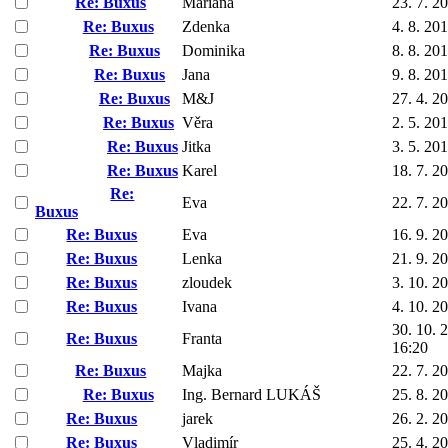
Re: Buxus
Mariana
23. 7. 2
Re: Buxus
Zdenka
4. 8. 20
Re: Buxus
Dominika
8. 8. 20
Re: Buxus
Jana
9. 8. 20
Re: Buxus
M&J
27. 4. 2
Re: Buxus
Věra
2. 5. 20
Re: Buxus
Jitka
3. 5. 20
Re: Buxus
Karel
18. 7. 2
Re:
Eva
22. 7. 2
Buxus
Re: Buxus
Eva
16. 9. 2
Re: Buxus
Lenka
21. 9. 2
Re: Buxus
zloudek
3. 10. 2
Re: Buxus
Ivana
4. 10. 2
30. 10. 
Re: Buxus
Franta
16:20
Re: Buxus
Majka
22. 7. 2
Re: Buxus
Ing. Bernard LUKÁŠ
25. 8. 2
Re: Buxus
jarek
26. 2. 2
Re: Buxus
Vladimír
25. 4. 2