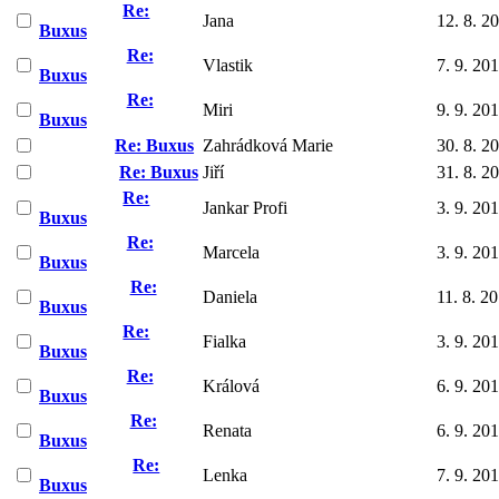
Re:
Jana
12. 8. 2
Buxus
Re:
Vlastik
7. 9. 20
Buxus
Re:
Miri
9. 9. 20
Buxus
Re: Buxus
Zahrádková Marie
30. 8. 2
Re: Buxus
Jiří
31. 8. 2
Re:
Jankar Profi
3. 9. 20
Buxus
Re:
Marcela
3. 9. 20
Buxus
Re:
Daniela
11. 8. 2
Buxus
Re:
Fialka
3. 9. 20
Buxus
Re:
Králová
6. 9. 20
Buxus
Re:
Renata
6. 9. 20
Buxus
Re:
Lenka
7. 9. 20
Buxus