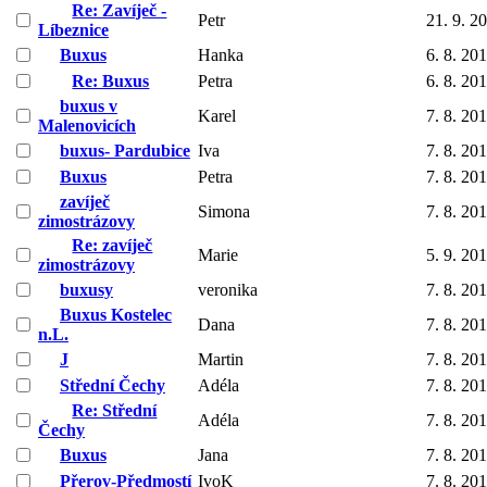
Re: Zavíječ -
Petr
21. 9. 2
Líbeznice
Buxus
Hanka
6. 8. 20
Re: Buxus
Petra
6. 8. 20
buxus v
Karel
7. 8. 20
Malenovicích
buxus- Pardubice
Iva
7. 8. 20
Buxus
Petra
7. 8. 20
zavíječ
Simona
7. 8. 20
zimostrázovy
Re: zavíječ
Marie
5. 9. 20
zimostrázovy
buxusy
veronika
7. 8. 20
Buxus Kostelec
Dana
7. 8. 20
n.L.
J
Martin
7. 8. 20
Střední Čechy
Adéla
7. 8. 20
Re: Střední
Adéla
7. 8. 20
Čechy
Buxus
Jana
7. 8. 20
Přerov-Předmostí
IvoK
7. 8. 20