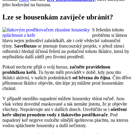
jeho hodování na buxusu.
Lze se housenkám zavíječe ubránit?
S řešením tohoto
problému si lámou
hlavu nejen jednotliví zahrádkáři, ale i celé vědecké zahraniční
týmy.
SaveBuxus
se jmenuje francouzský projekt, v jehož rámci
odborníci hledají účinná řešení na potlačení tohoto škůdce, která by
nepřinášela další zátěž pro životní prostředí.
Pokud nechcete přijít o svůj buxus,
začněte pravidelnou
prohlídkou keřů
. Tu byste měli provádět v době, kdy jsou tito
škůdci aktivní, v našich podmínkách
od března do října
. Čím dříve
přítomnost škůdce objevíte, tím lépe jej můžete proti housenkám
chránit.
V případě menšího napadení můžete housenky sbírat ručně. Jsou
však velmi dovedně maskované a tak nemáte jistotu, že je objevíte
všechny. Nepolevujte ani v dalších dnech. Osvědčilo se i
ošetření
keře silným proudem vody z tlakového postřikovače
. Pod
napadený keř nejprve rozložte silnější igelitovou plachtu, na kterou
vodou spláchnete housenky a další nečistoty.