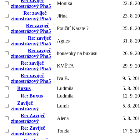
Re: zavíječ
Monika
22. 8. 2
zimostrázový Pha5
Re: zavíječ
Jiřina
23. 8. 2
zimostrázový Pha5
Re: zavíječ
Použití Karate ?
25. 8. 2
zimostrázový Pha5
Re: zavíječ
Agnes
31. 8. 2
zimostrázový Pha5
Re: zavíječ
housenky na buxusu
26. 9. 2
zimostrázový Pha5
Re: zavíječ
KVĚTA
29. 9. 2
zimostrázový Pha5
Re: zavíječ
Iva B.
9. 5. 20
zimostrázový Pha5
Buxus
Ludmila
5. 8. 20
Re: Buxus
Ludmila
12. 9. 2
Zavíječ
Lumír
5. 8. 20
zimostrázový
Re: Zavíječ
Alena
5. 8. 20
zimostrázový
Re: Zavíječ
Tonda
17. 5. 2
zimostrázový