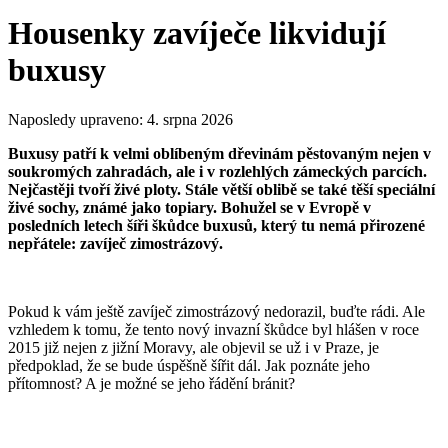
Housenky zavíječe likvidují
buxusy
Naposledy upraveno:
4. srpna 2026
Buxusy patří k velmi oblíbeným dřevinám pěstovaným nejen v
soukromých zahradách, ale i v rozlehlých zámeckých parcích.
Nejčastěji tvoří živé ploty. Stále větší oblibě se také těší speciální
živé sochy, známé jako topiary. Bohužel se v Evropě v
posledních letech šíři škůdce buxusů, který tu nemá přirozené
nepřátele: zavíječ zimostrázový.
Pokud k vám ještě zavíječ zimostrázový nedorazil, buďte rádi. Ale
vzhledem k tomu, že tento nový invazní škůdce byl hlášen v roce
2015 již nejen z jižní Moravy, ale objevil se už i v Praze, je
předpoklad, že se bude úspěšně šířit dál. Jak poznáte jeho
přítomnost? A je možné se jeho řádění bránit?