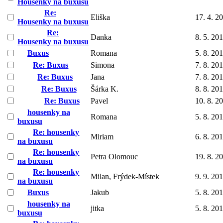
Housenky na buxusu
Re:
Eliška
17. 4. 2
Housenky na buxusu
Re:
Danka
8. 5. 20
Housenky na buxusu
Buxus
Romana
5. 8. 20
Re: Buxus
Simona
7. 8. 20
Re: Buxus
Jana
7. 8. 20
Re: Buxus
Šárka K.
8. 8. 20
Re: Buxus
Pavel
10. 8. 2
housenky na
Romana
5. 8. 20
buxusu
Re: housenky
Miriam
6. 8. 20
na buxusu
Re: housenky
Petra Olomouc
19. 8. 2
na buxusu
Re: housenky
Milan, Frýdek-Místek
9. 9. 20
na buxusu
Buxus
Jakub
5. 8. 20
housenky na
jitka
5. 8. 20
buxusu