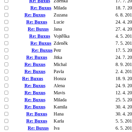
Re: Buxus
Zdenka
17. 7. 2
Re: Buxus
Milada
18. 7. 2
Re: Buxus
Zuzana
6. 8. 20
Re: Buxus
Lucie
24. 4. 2
Re: Buxus
Jana
27. 4. 2
Re: Buxus
Vojtěška
4. 5. 20
Re: Buxus
Zdeněk
7. 5. 20
Re: Buxus
Petr
17. 5. 2
Re: Buxus
Jitka
24. 7. 2
Re: Buxus
Michal
8. 9. 20
Re: Buxus
Pavla
2. 4. 20
Re: Buxus
Honza
18. 9. 2
Re: Buxus
Alena
24. 9. 2
Re: Buxus
Mavis
12. 4. 2
Re: Buxus
Milada
25. 5. 2
Re: Buxus
Kamila
30. 4. 2
Re: Buxus
Hana
30. 4. 2
Re: Buxus
Karla
5. 5. 20
Re: Buxus
Iva
6. 5. 20