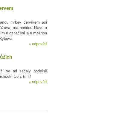
ervem
anou mrkev červíkem asi
růžová, má hnědou hlavu a
sím o označení a o možnou
 Rybová
»
odpověď
růžích
ůží se mi začaly podélně
ruliček. Co s tím?
»
odpověď