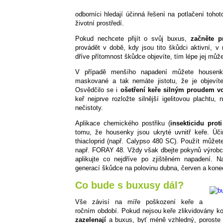
odborníci hledají účinná řešení na potlačení tohot
životní prostředí.
Pokud nechcete přijít o svůj buxus,
začněte p
provádět v době, kdy jsou tito škůdci aktivní, 
dříve přítomnost škůdce objevíte, tím lépe jej můž
V případě menšího napadení můžete housenk
maskované a tak nemáte jistotu, že je objevít
Osvědčilo se i
ošetření keře silným proudem vo
keř nejprve rozložte silnější igelitovou plachtu
nečistoty.
Aplikace chemického postřiku (
insekticidu pro
tomu, že housenky jsou ukryté uvnitř keře. Úč
thiacloprid (např. Calypso 480 SC). Použít můžete 
např. FORAY 48. Vždy však dbejte pokynů výrobce 
aplikujte co nejdříve po zjištěném napadení. N
generací škůdce na polovinu dubna, červen a konec
Co bude s buxusy dál?
Vše závisí na míře poškození keře a
ročním období. Pokud nejsou keře zlikvidovány k
zazelenají
a buxus, byť méně vzhledný, poroste d