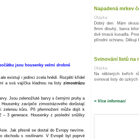
Napadená mrkev č
Otázka:
Dobrý den. Mám okous
8mm dlouhý, barva bílo
dvě tmavá kusadla. Pro
přírodní ochranu. Děkuji
Svinování listů na 
Otázka:
Na některých keřích r
 existují i jedinci zcela hnědí. Rozpětí křídel
svinovat listy do úzkých 
ní a svá vajíčka kladnou na listy
zimostrázu
arvy. Jsou zelenožluté barvy s černými pruhy a
»
Více informací
. Housenky zavíječe zimostrázového dorůstají
 i zelenou kůru. Při přemnožení může dojít k
2 – 3 generace. Housenky z poslední snůšky
Asie. Jak přesně se dostal do Evropy nevíme.
ho obchodu s rostlinami. V Evropě byl poprvé