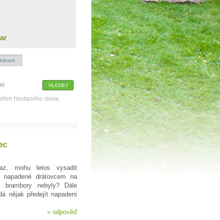
ar
iskuze
kořen hledaného slova.
ec
z, mohu letos vysadit
ě napadené drátovcem na
i brambory nebyly? Dále
á nějak předejít napadení
»
odpověď