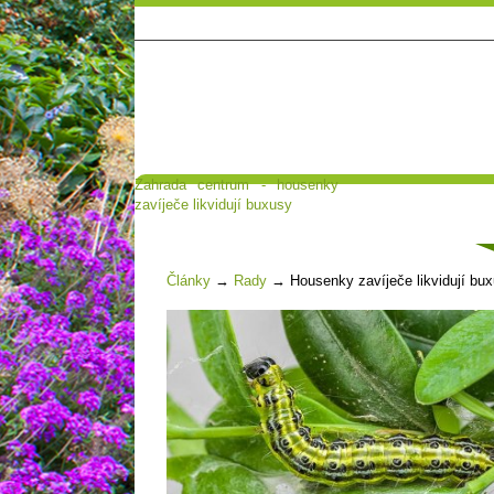
Zahrada centrum - housenky
Hlavní strana
Poradna a diskuse
zavíječe likvidují buxusy
Čl
Články
→
Rady
→
Housenky zavíječe likvidují bu