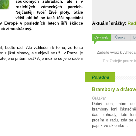
soukromých zahradách, ale i v
rozlehlých zámeckých parcích.
Nejčastěji tvoří živé ploty. Stále
větší oblibě se také těší speciální
Aktuální srážky:
Rad
v Evropě v posledních letech šíři škůdce
ječ zimostrázový.
Celý web
Články
D
l, buďte rádi. Ale vzhledem k tomu, že tento
 z jižní Moravy, ale objevil se už i v Praze, je
áte jeho přítomnost? A je možné se jeho řádění
Tip: Zadejte pouze 
Poradna
Brambory a drátov
Otázka:
Dobrý den, mám dota
brambory loni částečn
část zahrady, kde lon
prosím o radu, zda se d
paprik ve skleníku…