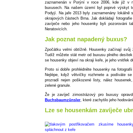
zaznamenán v Porýní v roce 2006, kde již v ná
buxusech. Na našem území byl poprvé výskyt 
Podyjí. Na jaře 2013 byly zaznamenány lokálně s
okrajových částech Brna. Jak dokládají fotografi
zavíječe nebo jeho housenky byli pozorováni t
Neratovicích.
Jak poznat napadený buxus?
Zpočátku velmi obtížně. Housenky začínají svůj 
Tudíž můžete stát metr od buxusu plného desítek 
se housenky objeví na okraji keře, je jeho vnitřek
Proto si dobře prohlédněte housenky na fotografi
Nejlépe, když větvičky rozhrnete a podíváte se
prozradí nejen poškozené listy, nález housenek,
zelené granule.
Že je zavíječ zimostrázový pro buxusy opra
Buchsbaumzünsler
, které zachytilo jeho hodován
Lze se housenkám zavíječe ubr