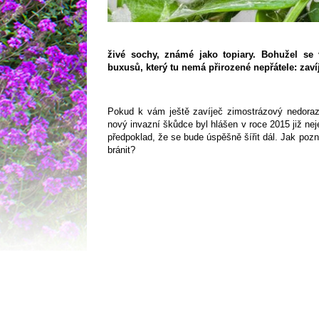
živé sochy, známé jako topiary. Bohužel se 
buxusů, který tu nemá přirozené nepřátele: zaví
Pokud k vám ještě zavíječ zimostrázový nedorazi
nový invazní škůdce byl hlášen v roce 2015 již nejen
předpoklad, že se bude úspěšně šířit dál. Jak pozn
bránit?