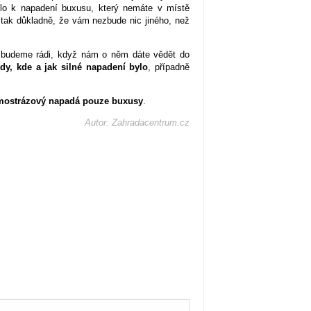
šlo k napadení buxusu, který nemáte v místě
 tak důkladně, že vám nezbude nic jiného, než
, budeme rádi, když nám o něm dáte vědět do
dy, kde a jak silné napadení bylo
, případně
imostrázový napadá pouze buxusy
.
Autor: Zahradacentrum.cz