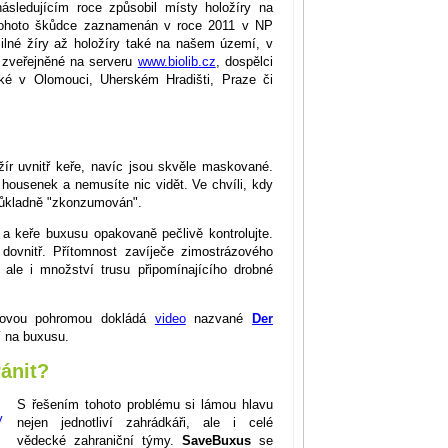
sledujícím roce způsobil místy holožíry na
tohoto škůdce zaznamenán v roce 2011 v NP
ilné žíry až holožíry také na našem území, v
e zveřejněné na serveru
www.biolib.cz
, dospělci
aké v Olomouci, Uherském Hradišti, Praze či
žír uvnitř keře, navíc jsou skvěle maskované.
housenek a nemusíte nic vidět. Ve chvíli, kdy
 důkladně "zkonzumován".
i a keře buxusu opakovaně pečlivě kontrolujte.
 dovnitř. Přítomnost zavíječe zimostrázového
 ale i množství trusu připomínajícího drobné
vdovou pohromou dokládá
video
nazvané
Der
í na buxusu.
ánit?
S řešením tohoto problému si lámou hlavu
nejen jednotliví zahrádkáři, ale i celé
vědecké zahraniční týmy.
SaveBuxus
se