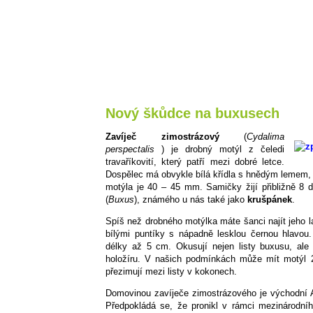
Nový škůdce na buxusech
Zavíječ zimostrázový
(
Cydalima
perspectalis
) je drobný motýl z čeledi
travaříkovití, který patří mezi dobré letce.
Dospělec má obvykle bílá křídla s hnědým lemem, ale
motýla je 40 – 45 mm. Samičky žijí přibližně 8 d
(
Buxus
), známého u nás také jako
krušpánek
.
Spíš než drobného motýlka máte šanci najít jeho l
bílými puntíky s nápadně lesklou černou hlavou
délky až 5 cm. Okusují nejen listy buxusu, ale
holožíru. V našich podmínkách může mít motýl 
přezimují mezi listy v kokonech.
Domovinou zavíječe zimostrázového je východní 
Předpokládá se, že pronikl v rámci mezinárodní