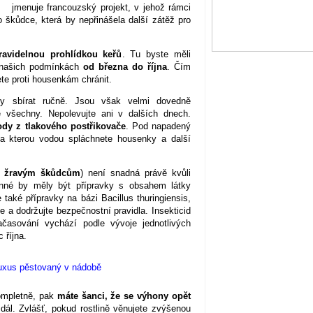
jmenuje francouzský projekt, v jehož rámci
o škůdce, která by nepřinášela další zátěž pro
ravidelnou prohlídkou keřů
. Tu byste měli
v našich podmínkách
od března do října
. Čím
ete proti housenkám chránit.
y sbírat ručně. Jsou však velmi dovedně
e všechny. Nepolevujte ani v dalších dnech.
dy z tlakového postřikovače
. Pod napadený
, na kterou vodou spláchnete housenky a další
ti žravým škůdcům
) není snadná právě kvůli
inné by měly být přípravky s obsahem látky
také přípravky na bázi Bacillus thuringiensis,
a dodržujte bezpečnostní pravidla. Insekticid
ačasování vychází podle vývoje jednotlivých
 října.
ompletně, pak
máte šanci, že se výhony opět
ál. Zvlášť, pokud rostlině věnujete zvýšenou