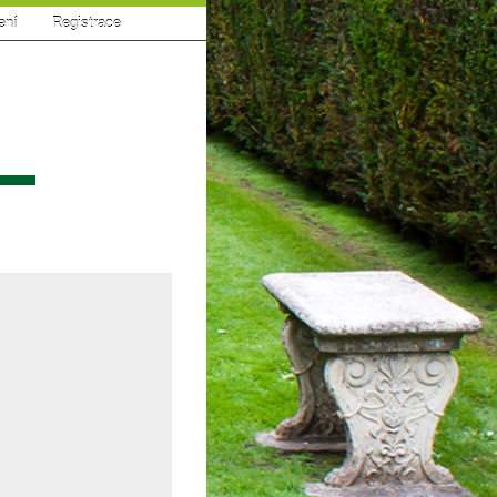
ení
|
Registrace
sí