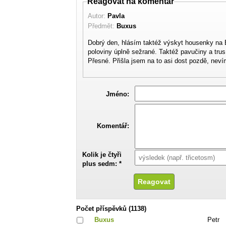
Reagovat na komentář
Autor:
Pavla
Předmět:
Buxus
Dobrý den, hlásím taktéž výskyt housenky na 
poloviny úplně sežrané. Taktéž pavučiny a tru
Přesné. Přišla jsem na to asi dost pozdě, nev
Jméno:
Komentář:
Kolik je čtyři
plus sedm: *
Počet příspěvků (1138)
Buxus
Petr