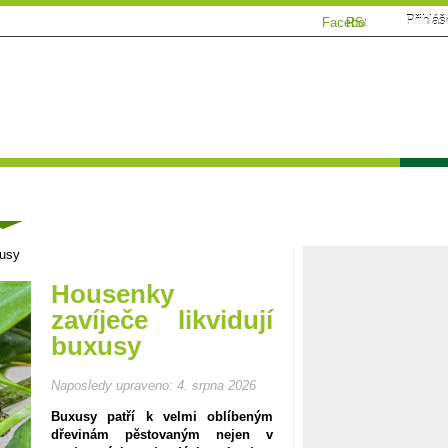
Přihláš
Facebook
RSS
Tématické speciály
Zahrádkářský kalendář
Poča
ánky
xusy
Housenky
zavíječe likvidují
buxusy
Naposledy upraveno:
4. srpna 2026
Buxusy patří k velmi oblíbeným
dřevinám pěstovaným nejen v