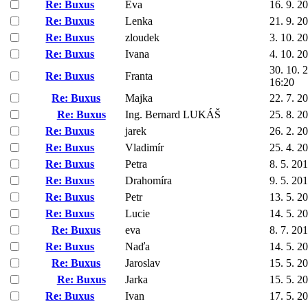
Re: Buxus
Eva
16. 9. 2
Re: Buxus
Lenka
21. 9. 2
Re: Buxus
zloudek
3. 10. 2
Re: Buxus
Ivana
4. 10. 2
30. 10. 
Re: Buxus
Franta
16:20
Re: Buxus
Majka
22. 7. 2
Re: Buxus
Ing. Bernard LUKÁŠ
25. 8. 2
Re: Buxus
jarek
26. 2. 2
Re: Buxus
Vladimír
25. 4. 2
Re: Buxus
Petra
8. 5. 20
Re: Buxus
Drahomíra
9. 5. 20
Re: Buxus
Petr
13. 5. 2
Re: Buxus
Lucie
14. 5. 2
Re: Buxus
eva
8. 7. 20
Re: Buxus
Naďa
14. 5. 2
Re: Buxus
Jaroslav
15. 5. 2
Re: Buxus
Jarka
15. 5. 2
Re: Buxus
Ivan
17. 5. 2