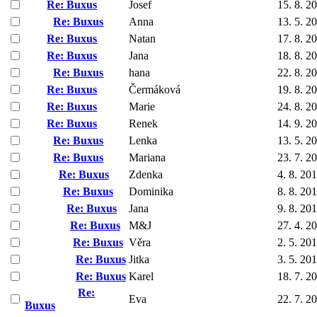
Re: Buxus
Josef
15. 8. 2
Re: Buxus
Anna
13. 5. 2
Re: Buxus
Natan
17. 8. 2
Re: Buxus
Jana
18. 8. 2
Re: Buxus
hana
22. 8. 2
Re: Buxus
Čermáková
19. 8. 2
Re: Buxus
Marie
24. 8. 2
Re: Buxus
Renek
14. 9. 2
Re: Buxus
Lenka
13. 5. 2
Re: Buxus
Mariana
23. 7. 2
Re: Buxus
Zdenka
4. 8. 20
Re: Buxus
Dominika
8. 8. 20
Re: Buxus
Jana
9. 8. 20
Re: Buxus
M&J
27. 4. 2
Re: Buxus
Věra
2. 5. 20
Re: Buxus
Jitka
3. 5. 20
Re: Buxus
Karel
18. 7. 2
Re:
Eva
22. 7. 2
Buxus