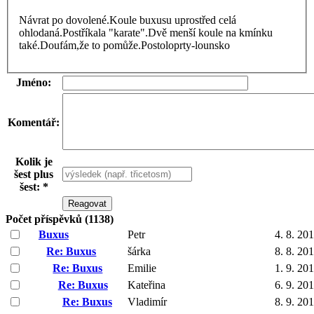
Návrat po dovolené.Koule buxusu uprostřed celá
ohlodaná.Postříkala "karate".Dvě menší koule na kmínku
také.Doufám,že to pomůže.Postoloprty-lounsko
Jméno:
Komentář:
Kolik je
šest plus
šest: *
Počet příspěvků (1138)
Buxus
Petr
4. 8. 20
Re: Buxus
šárka
8. 8. 20
Re: Buxus
Emilie
1. 9. 20
Re: Buxus
Kateřina
6. 9. 20
Re: Buxus
Vladimír
8. 9. 20