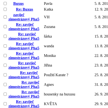
Buxus
Pavla
5. 8. 20
Re: Buxus
Katka
12. 9. 2
zavíječ
VH
5. 8. 20
zimostrázový Pha5
Re: zavíječ
Zuzana
5. 8. 20
zimostrázový Pha5
Re: zavíječ
šárka
15. 8. 2
zimostrázový Pha5
Re: zavíječ
wanda
13. 8. 2
zimostrázový Pha5
Re: zavíječ
Monika
22. 8. 2
zimostrázový Pha5
Re: zavíječ
Jiřina
23. 8. 2
zimostrázový Pha5
Re: zavíječ
Použití Karate ?
25. 8. 2
zimostrázový Pha5
Re: zavíječ
Agnes
31. 8. 2
zimostrázový Pha5
Re: zavíječ
housenky na buxusu
26. 9. 2
zimostrázový Pha5
Re: zavíječ
KVĚTA
29. 9. 2
zimostrázový Pha5