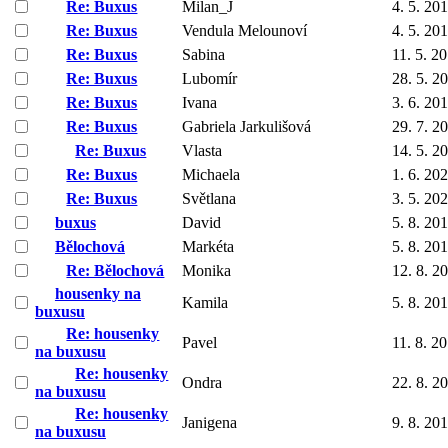
Re: Buxus
Milan_J
4. 5. 20
Re: Buxus
Vendula Melounoví
4. 5. 20
Re: Buxus
Sabina
11. 5. 2
Re: Buxus
Lubomír
28. 5. 2
Re: Buxus
Ivana
3. 6. 20
Re: Buxus
Gabriela Jarkulišová
29. 7. 2
Re: Buxus
Vlasta
14. 5. 2
Re: Buxus
Michaela
1. 6. 20
Re: Buxus
Světlana
3. 5. 20
buxus
David
5. 8. 20
Bělochová
Markéta
5. 8. 20
Re: Bělochová
Monika
12. 8. 2
housenky na
Kamila
5. 8. 20
buxusu
Re: housenky
Pavel
11. 8. 2
na buxusu
Re: housenky
Ondra
22. 8. 2
na buxusu
Re: housenky
Janigena
9. 8. 20
na buxusu