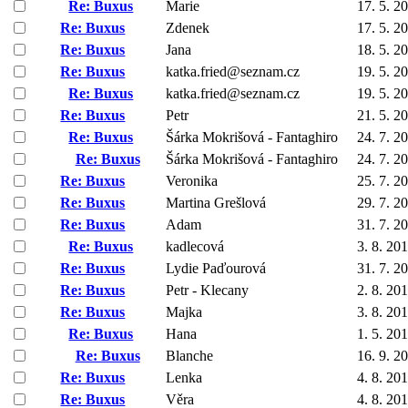
Re: Buxus
Marie
17. 5. 2
Re: Buxus
Zdenek
17. 5. 2
Re: Buxus
Jana
18. 5. 2
Re: Buxus
katka.fried@seznam.cz
19. 5. 2
Re: Buxus
katka.fried@seznam.cz
19. 5. 2
Re: Buxus
Petr
21. 5. 2
Re: Buxus
Šárka Mokrišová - Fantaghiro
24. 7. 2
Re: Buxus
Šárka Mokrišová - Fantaghiro
24. 7. 2
Re: Buxus
Veronika
25. 7. 2
Re: Buxus
Martina Grešlová
29. 7. 2
Re: Buxus
Adam
31. 7. 2
Re: Buxus
kadlecová
3. 8. 20
Re: Buxus
Lydie Paďourová
31. 7. 2
Re: Buxus
Petr - Klecany
2. 8. 20
Re: Buxus
Majka
3. 8. 20
Re: Buxus
Hana
1. 5. 20
Re: Buxus
Blanche
16. 9. 2
Re: Buxus
Lenka
4. 8. 20
Re: Buxus
Věra
4. 8. 20