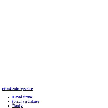
Přihlášení
Registrace
Hlavní strana
Poradna a diskuse
Články