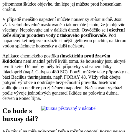
přítomnost škůdce objevíte, tím lépe jej můžete proti housenkám
chránit.
V případě menšího napadení můžete housenky sbírat ručně. Jsou
však velmi dovedně maskované a tak nemáte jistotu, že je objevíte
všechny. Nepolevujte ani v dalších dnech. Osvědčilo se i
ošetření
keře silným proudem vody z tlakového postřikovače
. Pod
napadený keř nejprve rozložte silnější igelitovou plachtu, na kterou
vodou spláchnete housenky a další nečistoty.
Aplikace chemického postřiku (
insekticidu proti žravým
škůdcům
) není snadná právě kvůli tomu, že housenky jsou ukryté
uvnitř keře. Účinné by měly být přípravky s obsahem látky
thiacloprid (např. Calypso 480 SC). Použít můžete také přípravky na
bázi Bacillus thuringiensis, např. FORAY 48. Vždy však dbejte
pokynů výrobce a dodržujte bezpečnostní pravidla. Insekticid
aplikujte co nejdříve po zjištěném napadení. Načasování vychází
podle vývoje jednotlivých generací škůdce na polovinu dubna,
červen a konec října.
Co bude s
buxusy dál?
Vše závisí na míře poškození keře a ročním období. Pokud nejsou