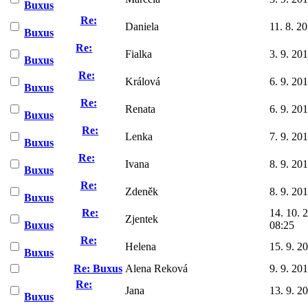
Buxus
Re:
Daniela
11. 8. 2
Buxus
Re:
Fialka
3. 9. 20
Buxus
Re:
Králová
6. 9. 20
Buxus
Re:
Renata
6. 9. 20
Buxus
Re:
Lenka
7. 9. 20
Buxus
Re:
Ivana
8. 9. 20
Buxus
Re:
Zdeněk
8. 9. 20
Buxus
Re:
14. 10. 
Zjentek
Buxus
08:25
Re:
Helena
15. 9. 2
Buxus
Re: Buxus
Alena Reková
9. 9. 20
Re:
Jana
13. 9. 2
Buxus