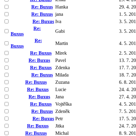
Re: Buxus
Hanka
29. 4. 2
Re: Buxus
jana
1. 5. 20
Re: Buxus
Iva
3. 5. 20
Re:
Gabi
3. 5. 20
Buxus
Re:
Martin
4. 5. 20
Buxus
Re: Buxus
Mirek
2. 5. 20
Re: Buxus
Pavel
13. 7. 2
Re: Buxus
Zdenka
17. 7. 2
Re: Buxus
Milada
18. 7. 2
Re: Buxus
Zuzana
6. 8. 20
Re: Buxus
Lucie
24. 4. 2
Re: Buxus
Jana
27. 4. 2
Re: Buxus
Vojtěška
4. 5. 20
Re: Buxus
Zdeněk
7. 5. 20
Re: Buxus
Petr
17. 5. 2
Re: Buxus
Jitka
24. 7. 2
Re: Buxus
Michal
8. 9. 20