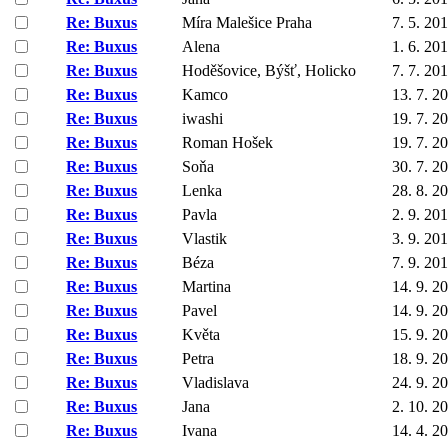
Re: Buxus
Míra Malešice Praha
7. 5. 20
Re: Buxus
Alena
1. 6. 20
Re: Buxus
Hoděšovice, Býšť, Holicko
7. 7. 20
Re: Buxus
Kamco
13. 7. 2
Re: Buxus
iwashi
19. 7. 2
Re: Buxus
Roman Hošek
19. 7. 2
Re: Buxus
Soňa
30. 7. 2
Re: Buxus
Lenka
28. 8. 2
Re: Buxus
Pavla
2. 9. 20
Re: Buxus
Vlastik
3. 9. 20
Re: Buxus
Béza
7. 9. 20
Re: Buxus
Martina
14. 9. 2
Re: Buxus
Pavel
14. 9. 2
Re: Buxus
Květa
15. 9. 2
Re: Buxus
Petra
18. 9. 2
Re: Buxus
Vladislava
24. 9. 2
Re: Buxus
Jana
2. 10. 2
Re: Buxus
Ivana
14. 4. 2