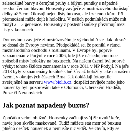
zelenožluté barvy s černými pruhy a bílými puntíky s nápadně
lesklou černou hlavou. Housenky zavíječe zimostrázového dorůstají
délky až 5 cm. Okusují nejen listy buxusu, ale i zelenou kůru. Při
přemnožení může dojít k holožíru. V našich podmínkách může mít
motýl 2 – 3 generace. Housenky z poslední snůšky přezimují mezi
listy v kokonech.
Domovinou zavíječe zimostrázového je východní Asie. Jak přesně
se dostal do Evropy nevíme. Předpokládá se, že pronikl v rámci
mezinárodního obchodu s rostlinami. V Evropě byl poprvé
zaznamenán v Porýní v roce 2006, kde již v následujícím roce
způsobil místy holožíry na buxusech. Na našem území byl poprvé
výskyt tohoto škůdce zaznamenán v roce 2011 v NP Podyjí. Na jaře
2013 byly zaznamenány lokálně silné žíry až holožíry také na našem
území, v okrajových částech Brna. Jak dokládají fotografie
zveřejněné na serveru
www.biolib.cz
, dospělci zavíječe nebo jeho
housenky byli pozorováni také v Olomouci, Uherském Hradišti,
Praze či Neratovicích.
Jak poznat napadený buxus?
Zpočátku velmi obtížně. Housenky začínají svůj žír uvnitř keře,
navíc jsou skvěle maskované. Tudíž můžete stát metr od buxusu
plného desítek housenek a nemusíte nic vidět. Ve chvíli, kdy se