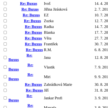
Re: Buxus
Ivoš
14. 4. 2
Re: Buxus
Jiřina Jirásková
2. 7. 20
Re: Buxus
EZ
10. 7. 2
Re: Buxus
Zuzka
12. 7. 2
Re: Buxus
Radka
14. 7. 2
Re: Buxus
Blanka
17. 7. 2
Re: Buxus
Věra
27. 7. 2
Re: Buxus
František
30. 7. 2
Re: Buxus
R.M.
6. 8. 20
Re:
Jana
12. 8. 2
Buxus
Re:
Vlastik
7. 9. 20
Buxus
Re:
Miri
9. 9. 20
Buxus
Re: Buxus
Zahrádková Marie
30. 8. 2
Re: Buxus
Jiří
31. 8. 2
Re:
Jankar Profi
3. 9. 20
Buxus
Re:
Marcela
3. 9. 20