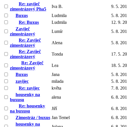
Re: zavíječ
Iva B.
9. 5. 20
zimostrázový Pha5
Buxus
Ludmila
5. 8. 20
Re: Buxus
Ludmila
12. 9. 2
Zavíječ
Lumír
5. 8. 20
zimostrázový
Re: Zavíječ
Alena
5. 8. 20
zimostrázový
Re: Zavíječ
Tonda
17. 5. 2
zimostrázový
Re: Zavíječ
Lea
18. 5. 2
zimostrázový
Buxus
Jana
5. 8. 20
zavijec
milada
5. 8. 20
Re: zavijec
květa
7. 8. 20
housenky na
alena
6. 8. 20
buxusu
Re: housenky
Jiří
6. 8. 20
na buxusu
Zimostráz / buxus
Jan Temel
6. 8. 20
housenky na
Jolana
6. 8. 20