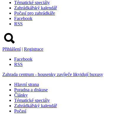
Tématické speciály
Zahrádkářský kalendář
Počasí pro zahrádkáře
Facebook
RSS
Přihlášení
|
Registrace
Facebook
RSS
Zahrada centrum - housenky zavíječe likvidují buxusy
Hlavní strana
Poradna a diskuse
Články
Tématické speciály
Zahrádkářský kalendář
Počasí