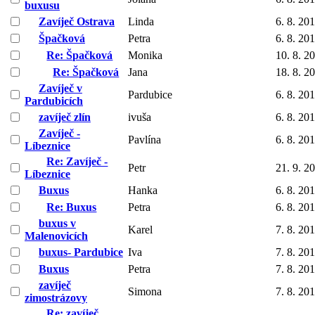
buxusu
Zavíječ Ostrava
Linda
6. 8. 20
Špačková
Petra
6. 8. 20
Re: Špačková
Monika
10. 8. 2
Re: Špačková
Jana
18. 8. 2
Zavíječ v
Pardubice
6. 8. 20
Pardubicích
zavíječ zlín
ivuša
6. 8. 20
Zavíječ -
Pavlína
6. 8. 20
Líbeznice
Re: Zavíječ -
Petr
21. 9. 2
Líbeznice
Buxus
Hanka
6. 8. 20
Re: Buxus
Petra
6. 8. 20
buxus v
Karel
7. 8. 20
Malenovicích
buxus- Pardubice
Iva
7. 8. 20
Buxus
Petra
7. 8. 20
zavíječ
Simona
7. 8. 20
zimostrázovy
Re: zavíječ