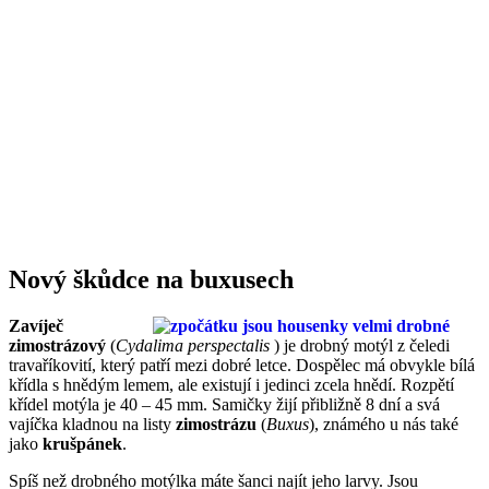
Nový škůdce na buxusech
Zavíječ
zimostrázový
(
Cydalima perspectalis
) je drobný motýl z čeledi
travaříkovití, který patří mezi dobré letce. Dospělec má obvykle bílá
křídla s hnědým lemem, ale existují i jedinci zcela hnědí. Rozpětí
křídel motýla je 40 – 45 mm. Samičky žijí přibližně 8 dní a svá
vajíčka kladnou na listy
zimostrázu
(
Buxus
), známého u nás také
jako
krušpánek
.
Spíš než drobného motýlka máte šanci najít jeho larvy. Jsou