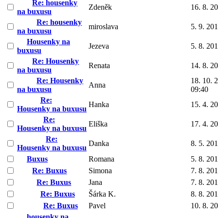
Re: housenky
Zdeněk
16. 8. 2
na buxusu
Re: housenky
miroslava
5. 9. 20
na buxusu
Housenky na
Jezeva
5. 8. 20
buxusu
Re: Housenky
Renata
14. 8. 2
na buxusu
Re: Housenky
18. 10. 
Anna
na buxusu
09:40
Re:
Hanka
15. 4. 2
Housenky na buxusu
Re:
Eliška
17. 4. 2
Housenky na buxusu
Re:
Danka
8. 5. 20
Housenky na buxusu
Buxus
Romana
5. 8. 20
Re: Buxus
Simona
7. 8. 20
Re: Buxus
Jana
7. 8. 20
Re: Buxus
Šárka K.
8. 8. 20
Re: Buxus
Pavel
10. 8. 2
housenky na