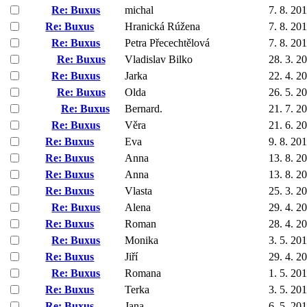
Re: Buxus
michal
7. 8. 20
Re: Buxus
Hranická Rúžena
7. 8. 20
Re: Buxus
Petra Přecechtělová
7. 8. 20
Re: Buxus
Vladislav Bilko
28. 3. 2
Re: Buxus
Jarka
22. 4. 2
Re: Buxus
Olda
26. 5. 2
Re: Buxus
Bernard.
21. 7. 2
Re: Buxus
Věra
21. 6. 2
Re: Buxus
Eva
9. 8. 20
Re: Buxus
Anna
13. 8. 2
Re: Buxus
Anna
13. 8. 2
Re: Buxus
Vlasta
25. 3. 2
Re: Buxus
Alena
29. 4. 2
Re: Buxus
Roman
28. 4. 2
Re: Buxus
Monika
3. 5. 20
Re: Buxus
Jiří
29. 4. 2
Re: Buxus
Romana
1. 5. 20
Re: Buxus
Terka
3. 5. 20
Re: Buxus
Jana
6. 5. 20