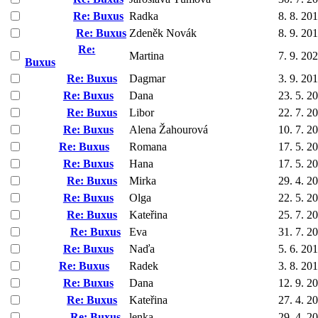
Re: Buxus
Radka
8. 8. 20
Re: Buxus
Zdeněk Novák
8. 9. 20
Re:
Martina
7. 9. 20
Buxus
Re: Buxus
Dagmar
3. 9. 20
Re: Buxus
Dana
23. 5. 2
Re: Buxus
Libor
22. 7. 2
Re: Buxus
Alena Žahourová
10. 7. 2
Re: Buxus
Romana
17. 5. 2
Re: Buxus
Hana
17. 5. 2
Re: Buxus
Mirka
29. 4. 2
Re: Buxus
Olga
22. 5. 2
Re: Buxus
Kateřina
25. 7. 2
Re: Buxus
Eva
31. 7. 2
Re: Buxus
Naďa
5. 6. 20
Re: Buxus
Radek
3. 8. 20
Re: Buxus
Dana
12. 9. 2
Re: Buxus
Kateřina
27. 4. 2
Re: Buxus
lenka
29. 4. 2