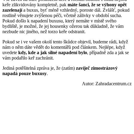
keře zlikvidovány kompletně, pak
máte šanci, že se výhony opět
zazelenají
a buxus, byť méně vzhledný, poroste dál. Zvlášť, pokud
rostlině věnujete zvýšenou péči, včetně zálivky v období sucha.
Pokud došlo k napadení buxusu, který nemáte v místě svého
bydliště, je možné, že jej housenky ožerou tak důkladně, že vám
nezbude nic jiného, než torzo keře odstranit.
Pokud se i ve vašem okolí tento škůdce objevil, budeme rádi, když
nám o něm dáte vědět do komentářů pod článkem. Nejlépe, když
uvedete
kdy, kde a jak silné napadení bylo
, případně zda a jak se
vám podařilo keř zachránit.
Jediná potěšitelná zpráva je, že (zatím)
zavíječ zimostrázový
napadá pouze buxusy
.
Autor: Zahradacentrum.cz