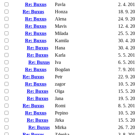
Re: Buxus
Pavla
2. 4. 20
Re: Buxus
Honza
18. 9. 2
Re: Buxus
Alena
24. 9. 2
Re: Buxus
Mavis
12. 4. 2
Re: Buxus
Milada
25. 5. 2
Re: Buxus
Kamila
30. 4. 2
Re: Buxus
Hana
30. 4. 2
Re: Buxus
Karla
5. 5. 20
Re: Buxus
Iva
6. 5. 20
Re: Buxus
Bogdan
7. 9. 20
Re: Buxus
Petr
22. 9. 2
Re: Buxus
zagor
10. 5. 2
Re: Buxus
Olga
15. 5. 2
Re: Buxus
Jana
19. 5. 2
Re: Buxus
Romi
8. 5. 20
Re: Buxus
Pepino
10. 5. 2
Re: Buxus
Jirka
15. 5. 2
Re: Buxus
Mirka
26. 7. 2
Re: Buxus
Zdenka
3. 8. 20