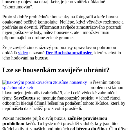
housenky objeví na okraji keře, je jeho vnitřek důkladně
"zkonzumován".
Proto si dobře prohlédněte housenky na fotografii a keře buxusu
opakovaně pečlivě kontrolujte. Nejlépe, když větvičky rozhrnete a
podíváte se dovnitř. Přítomnost zavíječe zimostrázového prozradí
nejen poškozené listy, nález housenek, ale i množství trusu
připomínajícího drobné zelené granule.
Že je zavíječ zimostrázový pro buxusy opravdovou pohromou
dokládá
video
nazvané
Der Buchsbaumzünsler
, které zachytilo
jeho hodování na buxusu.
Lze se housenkám zavíječe ubránit?
S řešením tohoto
problému si lámou
hlavu nejen jednotliví zahrádkáři, ale i celé vědecké zahraniční
týmy.
SaveBuxus
se jmenuje francouzský projekt, v jehož rámci
odborníci hledají účinná řešení na potlačení tohoto škůdce, která by
nepřinášela další zátěž pro životní prostředí.
Pokud nechcete přijít o svůj buxus,
začněte pravidelnou
prohlídkou keřů
. Tu byste měli provádět v době, kdy jsou tito
škůdci aktivní, v našich podmínkách
od března do října
. Čím dříve