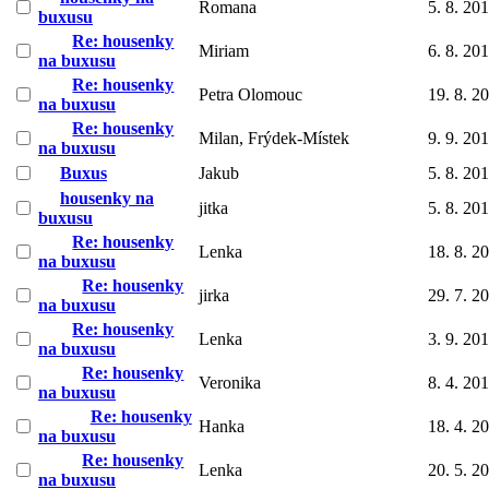
Romana
5. 8. 20
buxusu
Re: housenky
Miriam
6. 8. 20
na buxusu
Re: housenky
Petra Olomouc
19. 8. 2
na buxusu
Re: housenky
Milan, Frýdek-Místek
9. 9. 20
na buxusu
Buxus
Jakub
5. 8. 20
housenky na
jitka
5. 8. 20
buxusu
Re: housenky
Lenka
18. 8. 2
na buxusu
Re: housenky
jirka
29. 7. 2
na buxusu
Re: housenky
Lenka
3. 9. 20
na buxusu
Re: housenky
Veronika
8. 4. 20
na buxusu
Re: housenky
Hanka
18. 4. 2
na buxusu
Re: housenky
Lenka
20. 5. 2
na buxusu