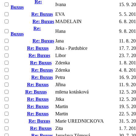
Re:
Ivana
15. 9. 2
Buxus
Re: Buxus
EVA
5. 5. 20
Re: Buxus
MADELAIN
6. 8. 20
Re:
Hana
9. 8. 20
Buxus
Re: Buxus
Jana
11. 8. 2
Re: Buxus
Jirka - Pardubice
17. 7. 2
Re: Buxus
Libor
23. 7. 2
Re: Buxus
Zdenka
1. 8. 20
Re: Buxus
Zdenka
4. 8. 20
Re: Buxus
Petra
16. 9. 2
Re: Buxus
Jiřina
11. 9. 2
Re: Buxus
milena kotásková
12. 5. 2
Re: Buxus
Jitka
12. 5. 2
Re: Buxus
Martin
19. 5. 2
Re: Buxus
Martin
22. 5. 2
Re: Buxus
Marie UREDNICKOVA
31. 5. 2
Re: Buxus
Zita
1. 7. 20
Re: Buxus
Jaroslava Tůmová
30. 7. 2