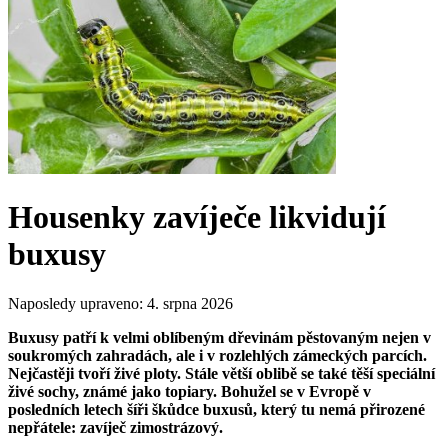
Housenky zavíječe likvidují
buxusy
Naposledy upraveno:
4. srpna 2026
Buxusy patří k velmi oblíbeným dřevinám pěstovaným nejen v
soukromých zahradách, ale i v rozlehlých zámeckých parcích.
Nejčastěji tvoří živé ploty. Stále větší oblibě se také těší speciální
živé sochy, známé jako topiary. Bohužel se v Evropě v
posledních letech šíři škůdce buxusů, který tu nemá přirozené
nepřátele: zavíječ zimostrázový.