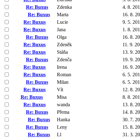
Re: Buxus
Zdenka
4. 8. 20
Re: Buxus
Marta
16. 8. 2
Re: Buxus
Lucie
9. 5. 20
Re: Buxus
Jana
1. 8. 20
Re: Buxus
Olga
16. 8. 2
Re: Buxus
Zdeněk
11. 9. 2
Re: Buxus
Stáňa
13. 9. 2
Re: Buxus
Zdenča
19. 9. 2
Re: Buxus
Irena
16. 9. 2
Re: Buxus
Roman
6. 5. 20
Re: Buxus
Milan
6. 5. 20
Re: Buxus
Vít
12. 8. 2
Re: Buxus
Misa
8. 8. 20
Re: Buxus
wanda
13. 8. 2
Re: Buxus
Přema
14. 8. 2
Re: Buxus
Hanka
30. 7. 2
Re: Buxus
Leny
15. 8. 2
Re: Buxus
Ll
31. 3. 2