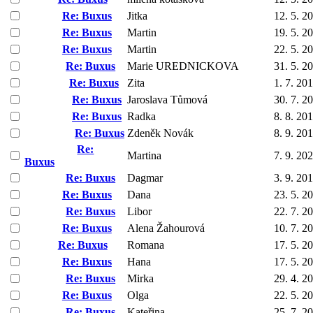
Re: Buxus
Jitka
12. 5. 2
Re: Buxus
Martin
19. 5. 2
Re: Buxus
Martin
22. 5. 2
Re: Buxus
Marie UREDNICKOVA
31. 5. 2
Re: Buxus
Zita
1. 7. 20
Re: Buxus
Jaroslava Tůmová
30. 7. 2
Re: Buxus
Radka
8. 8. 20
Re: Buxus
Zdeněk Novák
8. 9. 20
Re:
Martina
7. 9. 20
Buxus
Re: Buxus
Dagmar
3. 9. 20
Re: Buxus
Dana
23. 5. 2
Re: Buxus
Libor
22. 7. 2
Re: Buxus
Alena Žahourová
10. 7. 2
Re: Buxus
Romana
17. 5. 2
Re: Buxus
Hana
17. 5. 2
Re: Buxus
Mirka
29. 4. 2
Re: Buxus
Olga
22. 5. 2
Re: Buxus
Kateřina
25. 7. 2