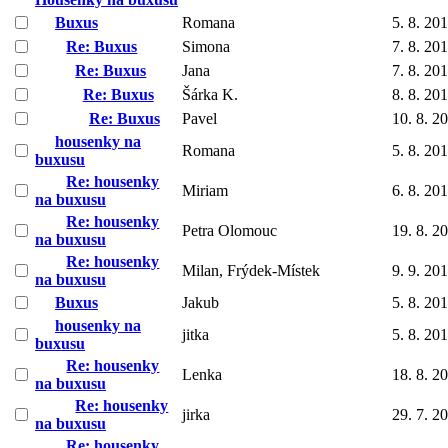
Buxus
Romana
5. 8. 20
Re: Buxus
Simona
7. 8. 20
Re: Buxus
Jana
7. 8. 20
Re: Buxus
Šárka K.
8. 8. 20
Re: Buxus
Pavel
10. 8. 2
housenky na
Romana
5. 8. 20
buxusu
Re: housenky
Miriam
6. 8. 20
na buxusu
Re: housenky
Petra Olomouc
19. 8. 2
na buxusu
Re: housenky
Milan, Frýdek-Místek
9. 9. 20
na buxusu
Buxus
Jakub
5. 8. 20
housenky na
jitka
5. 8. 20
buxusu
Re: housenky
Lenka
18. 8. 2
na buxusu
Re: housenky
jirka
29. 7. 2
na buxusu
Re: housenky