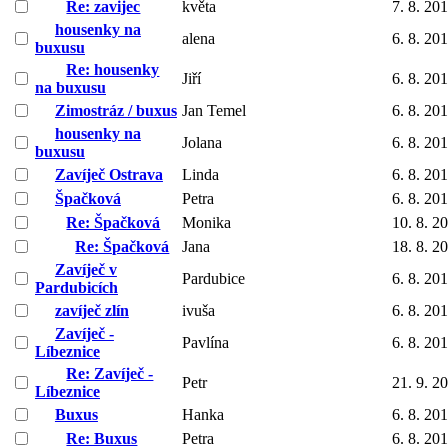
Re: zavijec
květa
7. 8. 20
housenky na
alena
6. 8. 20
buxusu
Re: housenky
Jiří
6. 8. 20
na buxusu
Zimostráz / buxus
Jan Temel
6. 8. 20
housenky na
Jolana
6. 8. 20
buxusu
Zavíječ Ostrava
Linda
6. 8. 20
Špačková
Petra
6. 8. 20
Re: Špačková
Monika
10. 8. 2
Re: Špačková
Jana
18. 8. 2
Zavíječ v
Pardubice
6. 8. 20
Pardubicích
zavíječ zlín
ivuša
6. 8. 20
Zavíječ -
Pavlína
6. 8. 20
Líbeznice
Re: Zavíječ -
Petr
21. 9. 2
Líbeznice
Buxus
Hanka
6. 8. 20
Re: Buxus
Petra
6. 8. 20