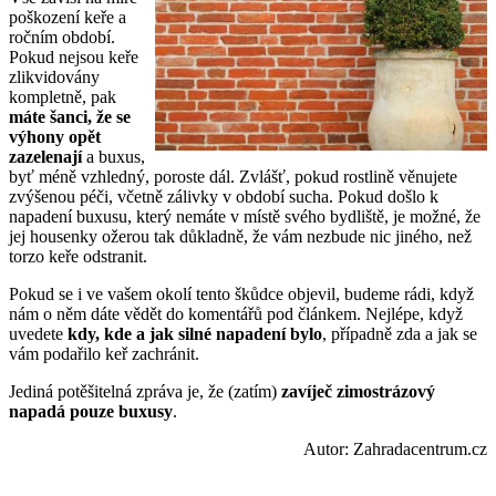
poškození keře a
ročním období.
Pokud nejsou keře
zlikvidovány
kompletně, pak
máte šanci, že se
výhony opět
zazelenají
a buxus,
byť méně vzhledný, poroste dál. Zvlášť, pokud rostlině věnujete
zvýšenou péči, včetně zálivky v období sucha. Pokud došlo k
napadení buxusu, který nemáte v místě svého bydliště, je možné, že
jej housenky ožerou tak důkladně, že vám nezbude nic jiného, než
torzo keře odstranit.
Pokud se i ve vašem okolí tento škůdce objevil, budeme rádi, když
nám o něm dáte vědět do komentářů pod článkem. Nejlépe, když
uvedete
kdy, kde a jak silné napadení bylo
, případně zda a jak se
vám podařilo keř zachránit.
Jediná potěšitelná zpráva je, že (zatím)
zavíječ zimostrázový
napadá pouze buxusy
.
Autor: Zahradacentrum.cz