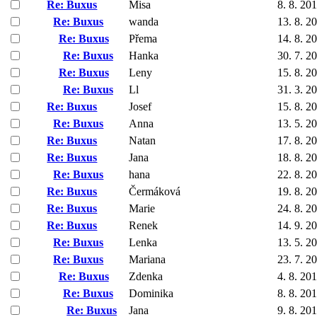
Re: Buxus
Misa
8. 8. 20
Re: Buxus
wanda
13. 8. 2
Re: Buxus
Přema
14. 8. 2
Re: Buxus
Hanka
30. 7. 2
Re: Buxus
Leny
15. 8. 2
Re: Buxus
Ll
31. 3. 2
Re: Buxus
Josef
15. 8. 2
Re: Buxus
Anna
13. 5. 2
Re: Buxus
Natan
17. 8. 2
Re: Buxus
Jana
18. 8. 2
Re: Buxus
hana
22. 8. 2
Re: Buxus
Čermáková
19. 8. 2
Re: Buxus
Marie
24. 8. 2
Re: Buxus
Renek
14. 9. 2
Re: Buxus
Lenka
13. 5. 2
Re: Buxus
Mariana
23. 7. 2
Re: Buxus
Zdenka
4. 8. 20
Re: Buxus
Dominika
8. 8. 20
Re: Buxus
Jana
9. 8. 20