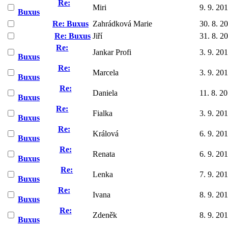
Re:
Miri
9. 9. 20
Buxus
Re: Buxus
Zahrádková Marie
30. 8. 2
Re: Buxus
Jiří
31. 8. 2
Re:
Jankar Profi
3. 9. 20
Buxus
Re:
Marcela
3. 9. 20
Buxus
Re:
Daniela
11. 8. 2
Buxus
Re:
Fialka
3. 9. 20
Buxus
Re:
Králová
6. 9. 20
Buxus
Re:
Renata
6. 9. 20
Buxus
Re:
Lenka
7. 9. 20
Buxus
Re:
Ivana
8. 9. 20
Buxus
Re:
Zdeněk
8. 9. 20
Buxus