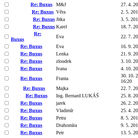
Re: Buxus
M&J
27. 4. 2
Re: Buxus
Věra
2. 5. 20
Re: Buxus
Jitka
3. 5. 20
Re: Buxus
Karel
18. 7. 2
Re:
Eva
22. 7. 2
Buxus
Re: Buxus
Eva
16. 9. 2
Re: Buxus
Lenka
21. 9. 2
Re: Buxus
zloudek
3. 10. 2
Re: Buxus
Ivana
4. 10. 2
30. 10. 
Re: Buxus
Franta
16:20
Re: Buxus
Majka
22. 7. 2
Re: Buxus
Ing. Bernard LUKÁŠ
25. 8. 2
Re: Buxus
jarek
26. 2. 2
Re: Buxus
Vladimír
25. 4. 2
Re: Buxus
Petra
8. 5. 20
Re: Buxus
Drahomíra
9. 5. 20
Re: Buxus
Petr
13. 5. 2