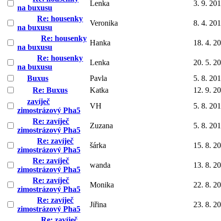
Lenka
3. 9. 20
na buxusu
Re: housenky
Veronika
8. 4. 20
na buxusu
Re: housenky
Hanka
18. 4. 2
na buxusu
Re: housenky
Lenka
20. 5. 2
na buxusu
Buxus
Pavla
5. 8. 20
Re: Buxus
Katka
12. 9. 2
zavíječ
VH
5. 8. 20
zimostrázový Pha5
Re: zavíječ
Zuzana
5. 8. 20
zimostrázový Pha5
Re: zavíječ
šárka
15. 8. 2
zimostrázový Pha5
Re: zavíječ
wanda
13. 8. 2
zimostrázový Pha5
Re: zavíječ
Monika
22. 8. 2
zimostrázový Pha5
Re: zavíječ
Jiřina
23. 8. 2
zimostrázový Pha5
Re: zavíječ