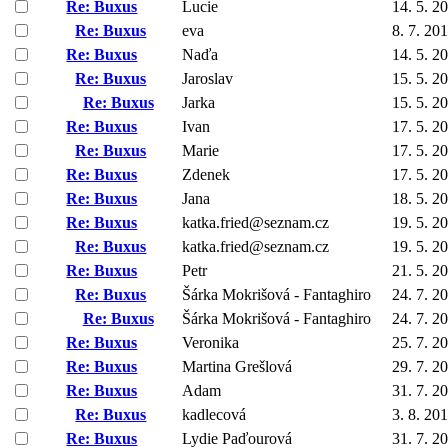
Re: Buxus
Lucie
14. 5. 2
Re: Buxus
eva
8. 7. 20
Re: Buxus
Naďa
14. 5. 2
Re: Buxus
Jaroslav
15. 5. 2
Re: Buxus
Jarka
15. 5. 2
Re: Buxus
Ivan
17. 5. 2
Re: Buxus
Marie
17. 5. 2
Re: Buxus
Zdenek
17. 5. 2
Re: Buxus
Jana
18. 5. 2
Re: Buxus
katka.fried@seznam.cz
19. 5. 2
Re: Buxus
katka.fried@seznam.cz
19. 5. 2
Re: Buxus
Petr
21. 5. 2
Re: Buxus
Šárka Mokrišová - Fantaghiro
24. 7. 2
Re: Buxus
Šárka Mokrišová - Fantaghiro
24. 7. 2
Re: Buxus
Veronika
25. 7. 2
Re: Buxus
Martina Grešlová
29. 7. 2
Re: Buxus
Adam
31. 7. 2
Re: Buxus
kadlecová
3. 8. 20
Re: Buxus
Lydie Paďourová
31. 7. 2