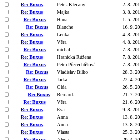
Re: Buxus
Petr - Klecany
2. 8. 20
Re: Buxus
Majka
3. 8. 20
Re: Buxus
Hana
1. 5. 20
Re: Buxus
Blanche
16. 9. 2
Re: Buxus
Lenka
4. 8. 20
Re: Buxus
Věra
4. 8. 20
Re: Buxus
michal
7. 8. 20
Re: Buxus
Hranická Rúžena
7. 8. 20
Re: Buxus
Petra Přecechtělová
7. 8. 20
Re: Buxus
Vladislav Bilko
28. 3. 2
Re: Buxus
Jarka
22. 4. 2
Re: Buxus
Olda
26. 5. 2
Re: Buxus
Bernard.
21. 7. 2
Re: Buxus
Věra
21. 6. 2
Re: Buxus
Eva
9. 8. 20
Re: Buxus
Anna
13. 8. 2
Re: Buxus
Anna
13. 8. 2
Re: Buxus
Vlasta
25. 3. 2
Re: Buxus
Alena
29. 4. 2