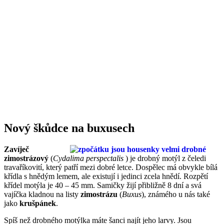
Nový škůdce na buxusech
Zavíječ
zimostrázový
(
Cydalima perspectalis
) je drobný motýl z čeledi
travaříkovití, který patří mezi dobré letce. Dospělec má obvykle bílá
křídla s hnědým lemem, ale existují i jedinci zcela hnědí. Rozpětí
křídel motýla je 40 – 45 mm. Samičky žijí přibližně 8 dní a svá
vajíčka kladnou na listy
zimostrázu
(
Buxus
), známého u nás také
jako
krušpánek
.
Spíš než drobného motýlka máte šanci najít jeho larvy. Jsou