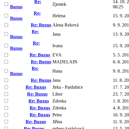
Re:
14. 10. 
Zjentek
Buxus
08:25
Re:
Helena
15. 9. 2
Buxus
Re: Buxus
Alena Reková
9. 9. 20
Re:
Jana
13. 9. 2
Buxus
Re:
Ivana
15. 9. 2
Buxus
Re: Buxus
EVA
5. 5. 20
Re: Buxus
MADELAIN
6. 8. 20
Re:
Hana
9. 8. 20
Buxus
Re: Buxus
Jana
11. 8. 2
Re: Buxus
Jirka - Pardubice
17. 7. 2
Re: Buxus
Libor
23. 7. 2
Re: Buxus
Zdenka
1. 8. 20
Re: Buxus
Zdenka
4. 8. 20
Re: Buxus
Petra
16. 9. 2
Re: Buxus
Jiřina
11. 9. 2
Re: Buxus
milena kotásková
12. 5. 2