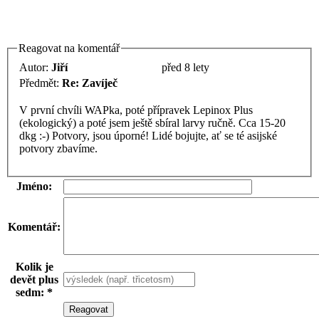
Reagovat na komentář
Autor:
Jiří
před 8 lety
Předmět:
Re: Zavíječ
V první chvíli WAPka, poté přípravek Lepinox Plus
(ekologický) a poté jsem ještě sbíral larvy ručně. Cca 15-20
dkg :-) Potvory, jsou úporné! Lidé bojujte, ať se té asijské
potvory zbavíme.
Jméno:
Komentář:
Kolik je
devět plus
sedm: *