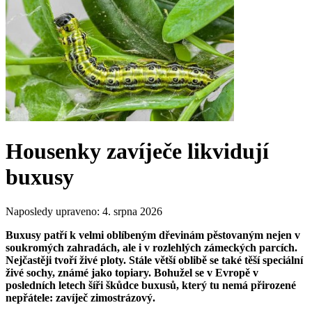
Housenky zavíječe likvidují
buxusy
Naposledy upraveno:
4. srpna 2026
Buxusy patří k velmi oblíbeným dřevinám pěstovaným nejen v
soukromých zahradách, ale i v rozlehlých zámeckých parcích.
Nejčastěji tvoří živé ploty. Stále větší oblibě se také těší speciální
živé sochy, známé jako topiary. Bohužel se v Evropě v
posledních letech šíři škůdce buxusů, který tu nemá přirozené
nepřátele: zavíječ zimostrázový.