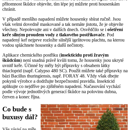
přítomnost škůdce objevíte, tím lépe jej můžete proti housenkám
chránit.
V případě menšího napadení můžete housenky sbírat ručně. Jsou
však velmi dovedně maskované a tak nemáte jistotu, že je objevíte
všechny. Nepolevujte ani v dalších dnech. Osvědčilo se i
ošetření
keře silným proudem vody z tlakového postřikovače
. Pod
napadený keř nejprve rozložte silnější igelitovou plachtu, na kterou
vodou spláchnete housenky a další nečistoty.
Aplikace chemického postřiku (
insekticidu proti žravým
škůdcům
) není snadná právě kvůli tomu, že housenky jsou ukryté
uvnitř keře. Účinné by měly být přípravky s obsahem látky
thiacloprid (např. Calypso 480 SC). Použít můžete také přípravky na
bázi Bacillus thuringiensis, např. FORAY 48. Vždy však dbejte
pokynů výrobce a dodržujte bezpečnostní pravidla. Insekticid
aplikujte co nejdříve po zjištěném napadení. Načasování vychází
podle vývoje jednotlivých generací škůdce na polovinu dubna,
červen a konec října.
Co bude s
buxusy dál?
Vše závisí na míře