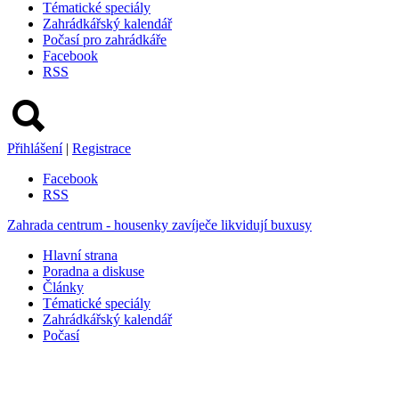
Tématické speciály
Zahrádkářský kalendář
Počasí pro zahrádkáře
Facebook
RSS
Přihlášení
|
Registrace
Facebook
RSS
Zahrada centrum - housenky zavíječe likvidují buxusy
Hlavní strana
Poradna a diskuse
Články
Tématické speciály
Zahrádkářský kalendář
Počasí