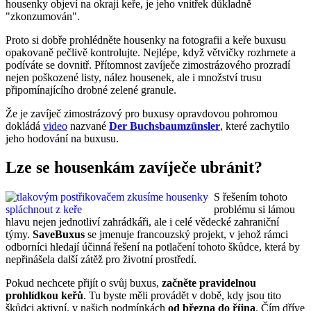
housenky objeví na okraji keře, je jeho vnitřek důkladně
"zkonzumován".
Proto si dobře prohlédněte housenky na fotografii a keře buxusu
opakovaně pečlivě kontrolujte. Nejlépe, když větvičky rozhrnete a
podíváte se dovnitř. Přítomnost zavíječe zimostrázového prozradí
nejen poškozené listy, nález housenek, ale i množství trusu
připomínajícího drobné zelené granule.
Že je zavíječ zimostrázový pro buxusy opravdovou pohromou
dokládá
video
nazvané
Der Buchsbaumzünsler
, které zachytilo
jeho hodování na buxusu.
Lze se housenkám zavíječe ubránit?
S řešením tohoto
problému si lámou
hlavu nejen jednotliví zahrádkáři, ale i celé vědecké zahraniční
týmy.
SaveBuxus
se jmenuje francouzský projekt, v jehož rámci
odborníci hledají účinná řešení na potlačení tohoto škůdce, která by
nepřinášela další zátěž pro životní prostředí.
Pokud nechcete přijít o svůj buxus,
začněte pravidelnou
prohlídkou keřů
. Tu byste měli provádět v době, kdy jsou tito
škůdci aktivní, v našich podmínkách
od března do října
. Čím dříve