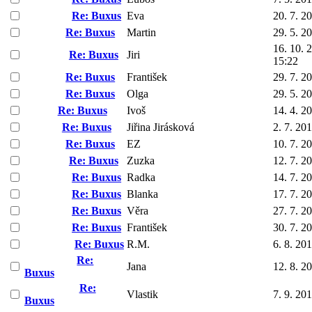
Re: Buxus
Eva
20. 7. 2
Re: Buxus
Martin
29. 5. 2
16. 10. 
Re: Buxus
Jiri
15:22
Re: Buxus
František
29. 7. 2
Re: Buxus
Olga
29. 5. 2
Re: Buxus
Ivoš
14. 4. 2
Re: Buxus
Jiřina Jirásková
2. 7. 20
Re: Buxus
EZ
10. 7. 2
Re: Buxus
Zuzka
12. 7. 2
Re: Buxus
Radka
14. 7. 2
Re: Buxus
Blanka
17. 7. 2
Re: Buxus
Věra
27. 7. 2
Re: Buxus
František
30. 7. 2
Re: Buxus
R.M.
6. 8. 20
Re:
Jana
12. 8. 2
Buxus
Re:
Vlastik
7. 9. 20
Buxus