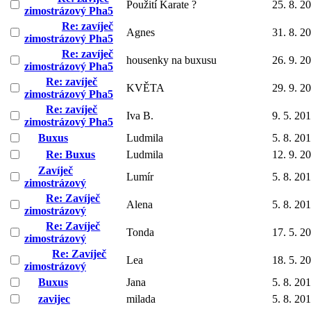
Použití Karate ?
25. 8. 2
zimostrázový Pha5
Re: zavíječ
Agnes
31. 8. 2
zimostrázový Pha5
Re: zavíječ
housenky na buxusu
26. 9. 2
zimostrázový Pha5
Re: zavíječ
KVĚTA
29. 9. 2
zimostrázový Pha5
Re: zavíječ
Iva B.
9. 5. 20
zimostrázový Pha5
Buxus
Ludmila
5. 8. 20
Re: Buxus
Ludmila
12. 9. 2
Zavíječ
Lumír
5. 8. 20
zimostrázový
Re: Zavíječ
Alena
5. 8. 20
zimostrázový
Re: Zavíječ
Tonda
17. 5. 2
zimostrázový
Re: Zavíječ
Lea
18. 5. 2
zimostrázový
Buxus
Jana
5. 8. 20
zavijec
milada
5. 8. 20