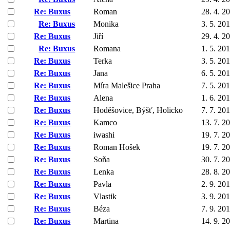
Re: Buxus
Roman
28. 4. 2
Re: Buxus
Monika
3. 5. 20
Re: Buxus
Jiří
29. 4. 2
Re: Buxus
Romana
1. 5. 20
Re: Buxus
Terka
3. 5. 20
Re: Buxus
Jana
6. 5. 20
Re: Buxus
Míra Malešice Praha
7. 5. 20
Re: Buxus
Alena
1. 6. 20
Re: Buxus
Hoděšovice, Býšť, Holicko
7. 7. 20
Re: Buxus
Kamco
13. 7. 2
Re: Buxus
iwashi
19. 7. 2
Re: Buxus
Roman Hošek
19. 7. 2
Re: Buxus
Soňa
30. 7. 2
Re: Buxus
Lenka
28. 8. 2
Re: Buxus
Pavla
2. 9. 20
Re: Buxus
Vlastik
3. 9. 20
Re: Buxus
Béza
7. 9. 20
Re: Buxus
Martina
14. 9. 2