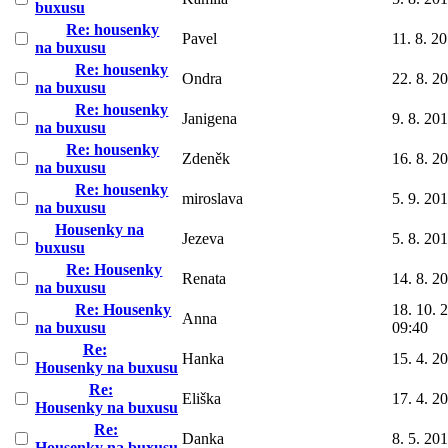
buxusu
Re: housenky
Pavel
11. 8. 2
na buxusu
Re: housenky
Ondra
22. 8. 2
na buxusu
Re: housenky
Janigena
9. 8. 20
na buxusu
Re: housenky
Zdeněk
16. 8. 2
na buxusu
Re: housenky
miroslava
5. 9. 20
na buxusu
Housenky na
Jezeva
5. 8. 20
buxusu
Re: Housenky
Renata
14. 8. 2
na buxusu
Re: Housenky
18. 10. 
Anna
na buxusu
09:40
Re:
Hanka
15. 4. 2
Housenky na buxusu
Re:
Eliška
17. 4. 2
Housenky na buxusu
Re:
Danka
8. 5. 20
Housenky na buxusu