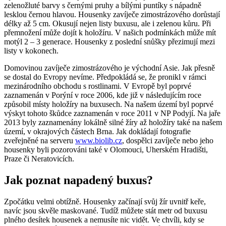
zelenožluté barvy s černými pruhy a bílými puntíky s nápadně
lesklou černou hlavou. Housenky zavíječe zimostrázového dorůstají
délky až 5 cm. Okusují nejen listy buxusu, ale i zelenou kůru. Při
přemnožení může dojít k holožíru. V našich podmínkách může mít
motýl 2 – 3 generace. Housenky z poslední snůšky přezimují mezi
listy v kokonech.
Domovinou zavíječe zimostrázového je východní Asie. Jak přesně
se dostal do Evropy nevíme. Předpokládá se, že pronikl v rámci
mezinárodního obchodu s rostlinami. V Evropě byl poprvé
zaznamenán v Porýní v roce 2006, kde již v následujícím roce
způsobil místy holožíry na buxusech. Na našem území byl poprvé
výskyt tohoto škůdce zaznamenán v roce 2011 v NP Podyjí. Na jaře
2013 byly zaznamenány lokálně silné žíry až holožíry také na našem
území, v okrajových částech Brna. Jak dokládají fotografie
zveřejněné na serveru
www.biolib.cz
, dospělci zavíječe nebo jeho
housenky byli pozorováni také v Olomouci, Uherském Hradišti,
Praze či Neratovicích.
Jak poznat napadený buxus?
Zpočátku velmi obtížně. Housenky začínají svůj žír uvnitř keře,
navíc jsou skvěle maskované. Tudíž můžete stát metr od buxusu
plného desítek housenek a nemusíte nic vidět. Ve chvíli, kdy se