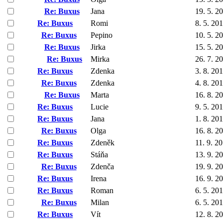
Re: Buxus
Jana
19. 5. 2
Re: Buxus
Romi
8. 5. 20
Re: Buxus
Pepino
10. 5. 2
Re: Buxus
Jirka
15. 5. 2
Re: Buxus
Mirka
26. 7. 2
Re: Buxus
Zdenka
3. 8. 20
Re: Buxus
Zdenka
4. 8. 20
Re: Buxus
Marta
16. 8. 2
Re: Buxus
Lucie
9. 5. 20
Re: Buxus
Jana
1. 8. 20
Re: Buxus
Olga
16. 8. 2
Re: Buxus
Zdeněk
11. 9. 2
Re: Buxus
Stáňa
13. 9. 2
Re: Buxus
Zdenča
19. 9. 2
Re: Buxus
Irena
16. 9. 2
Re: Buxus
Roman
6. 5. 20
Re: Buxus
Milan
6. 5. 20
Re: Buxus
Vít
12. 8. 2