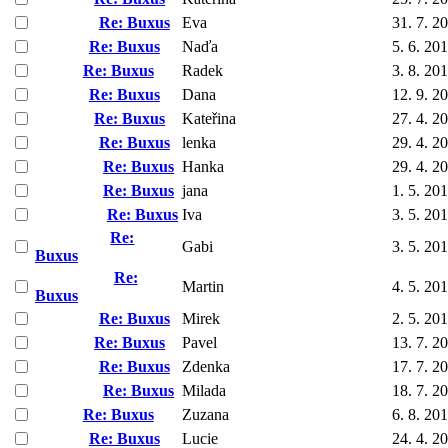
Re: Buxus
Eva
31. 7. 2
Re: Buxus
Naďa
5. 6. 20
Re: Buxus
Radek
3. 8. 20
Re: Buxus
Dana
12. 9. 2
Re: Buxus
Kateřina
27. 4. 2
Re: Buxus
lenka
29. 4. 2
Re: Buxus
Hanka
29. 4. 2
Re: Buxus
jana
1. 5. 20
Re: Buxus
Iva
3. 5. 20
Re:
Gabi
3. 5. 20
Buxus
Re:
Martin
4. 5. 20
Buxus
Re: Buxus
Mirek
2. 5. 20
Re: Buxus
Pavel
13. 7. 2
Re: Buxus
Zdenka
17. 7. 2
Re: Buxus
Milada
18. 7. 2
Re: Buxus
Zuzana
6. 8. 20
Re: Buxus
Lucie
24. 4. 2