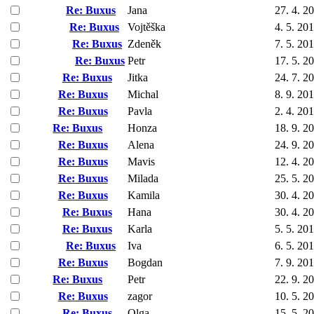
Re: Buxus
Jana
27. 4. 2
Re: Buxus
Vojtěška
4. 5. 20
Re: Buxus
Zdeněk
7. 5. 20
Re: Buxus
Petr
17. 5. 2
Re: Buxus
Jitka
24. 7. 2
Re: Buxus
Michal
8. 9. 20
Re: Buxus
Pavla
2. 4. 20
Re: Buxus
Honza
18. 9. 2
Re: Buxus
Alena
24. 9. 2
Re: Buxus
Mavis
12. 4. 2
Re: Buxus
Milada
25. 5. 2
Re: Buxus
Kamila
30. 4. 2
Re: Buxus
Hana
30. 4. 2
Re: Buxus
Karla
5. 5. 20
Re: Buxus
Iva
6. 5. 20
Re: Buxus
Bogdan
7. 9. 20
Re: Buxus
Petr
22. 9. 2
Re: Buxus
zagor
10. 5. 2
Re: Buxus
Olga
15. 5. 2