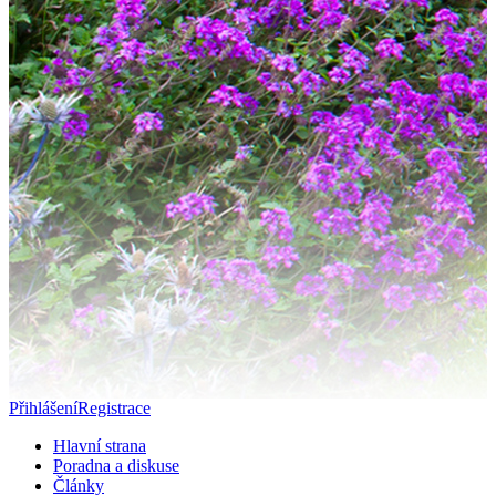
Přihlášení
Registrace
Hlavní strana
Poradna a diskuse
Články