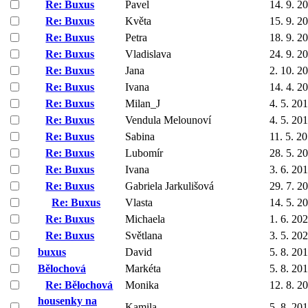
Re: Buxus
Pavel
14. 9. 2
Re: Buxus
Květa
15. 9. 2
Re: Buxus
Petra
18. 9. 2
Re: Buxus
Vladislava
24. 9. 2
Re: Buxus
Jana
2. 10. 2
Re: Buxus
Ivana
14. 4. 2
Re: Buxus
Milan_J
4. 5. 20
Re: Buxus
Vendula Melounoví
4. 5. 20
Re: Buxus
Sabina
11. 5. 2
Re: Buxus
Lubomír
28. 5. 2
Re: Buxus
Ivana
3. 6. 20
Re: Buxus
Gabriela Jarkulišová
29. 7. 2
Re: Buxus
Vlasta
14. 5. 2
Re: Buxus
Michaela
1. 6. 20
Re: Buxus
Světlana
3. 5. 20
buxus
David
5. 8. 20
Bělochová
Markéta
5. 8. 20
Re: Bělochová
Monika
12. 8. 2
housenky na
Kamila
5. 8. 20