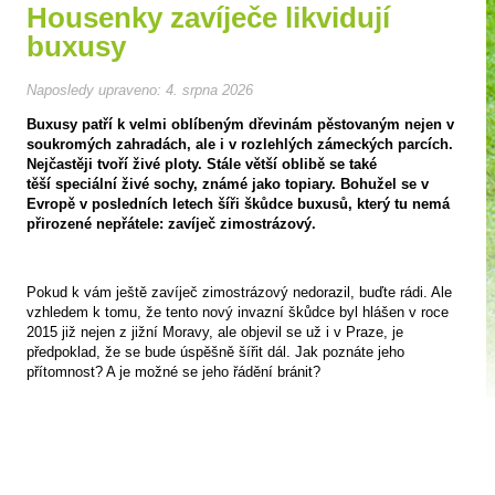
Housenky zavíječe likvidují
buxusy
Naposledy upraveno:
4. srpna 2026
Buxusy patří k velmi oblíbeným dřevinám pěstovaným nejen v
soukromých zahradách, ale i v rozlehlých zámeckých parcích.
Nejčastěji tvoří živé ploty. Stále větší oblibě se také
těší speciální živé sochy, známé jako topiary. Bohužel se v
Evropě v posledních letech šíři škůdce buxusů, který tu nemá
přirozené nepřátele: zavíječ zimostrázový.
Pokud k vám ještě zavíječ zimostrázový nedorazil, buďte rádi. Ale
vzhledem k tomu, že tento nový invazní škůdce byl hlášen v roce
2015 již nejen z jižní Moravy, ale objevil se už i v Praze, je
předpoklad, že se bude úspěšně šířit dál. Jak poznáte jeho
přítomnost? A je možné se jeho řádění bránit?