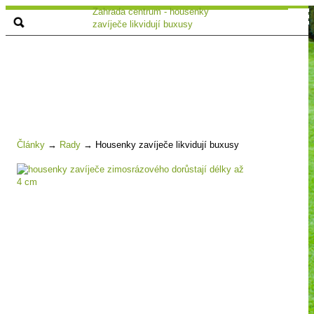
Zahrada centrum - housenky
zavíječe likvidují buxusy
Články
→
Rady
→
Housenky zavíječe likvidují buxusy