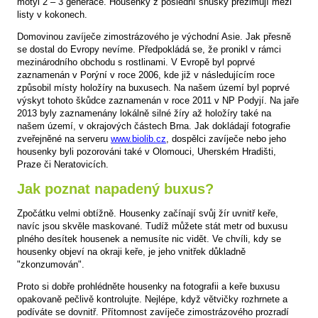
motýl 2 – 3 generace. Housenky z poslední snůšky přezimují mezi
listy v kokonech.
Domovinou zavíječe zimostrázového je východní Asie. Jak přesně
se dostal do Evropy nevíme. Předpokládá se, že pronikl v rámci
mezinárodního obchodu s rostlinami. V Evropě byl poprvé
zaznamenán v Porýní v roce 2006, kde již v následujícím roce
způsobil místy holožíry na buxusech. Na našem území byl poprvé
výskyt tohoto škůdce zaznamenán v roce 2011 v NP Podyjí. Na jaře
2013 byly zaznamenány lokálně silné žíry až holožíry také na
našem území, v okrajových částech Brna. Jak dokládají fotografie
zveřejněné na serveru
www.biolib.cz
, dospělci zavíječe nebo jeho
housenky byli pozorováni také v Olomouci, Uherském Hradišti,
Praze či Neratovicích.
Jak poznat napadený buxus?
Zpočátku velmi obtížně. Housenky začínají svůj žír uvnitř keře,
navíc jsou skvěle maskované. Tudíž můžete stát metr od buxusu
plného desítek housenek a nemusíte nic vidět. Ve chvíli, kdy se
housenky objeví na okraji keře, je jeho vnitřek důkladně
"zkonzumován".
Proto si dobře prohlédněte housenky na fotografii a keře buxusu
opakovaně pečlivě kontrolujte. Nejlépe, když větvičky rozhrnete a
podíváte se dovnitř. Přítomnost zavíječe zimostrázového prozradí