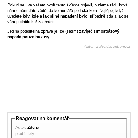
Pokud se i ve vašem okolí tento škůdce objevil, budeme rádi, když
nám o něm dáte vědět do komentářů pod článkem. Nejlépe, když
uvedete
kdy, kde a jak silné napadení bylo
, případně zda a jak se
vám podařilo keř zachránit.
Jediná potěšitelná zpráva je, že (zatím)
zavíječ zimostrázový
napadá pouze buxusy
.
Autor: Zahradacentrum.cz
Reagovat na komentář
Autor:
Zdena
před 9 lety