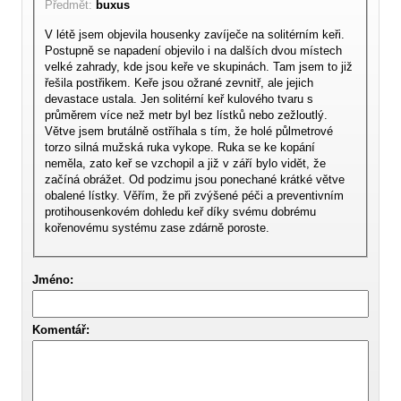
Předmět:
buxus
V létě jsem objevila housenky zavíječe na solitérním keři.
Postupně se napadení objevilo i na dalších dvou místech
velké zahrady, kde jsou keře ve skupinách. Tam jsem to již
řešila postřikem. Keře jsou ožrané zevnitř, ale jejich
devastace ustala. Jen solitérní keř kulového tvaru s
průměrem více než metr byl bez lístků nebo zežloutlý.
Větve jsem brutálně ostříhala s tím, že holé půlmetrové
torzo silná mužská ruka vykope. Ruka se ke kopání
neměla, zato keř se vzchopil a již v září bylo vidět, že
začíná obrážet. Od podzimu jsou ponechané krátké větve
obalené lístky. Věřím, že při zvýšené péči a preventivním
protihousenkovém dohledu keř díky svému dobrému
kořenovému systému zase zdárně poroste.
Jméno:
Komentář: