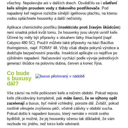
všechny. Nepolevujte ani v dalších dnech. Osvědčilo se i
ošetření
keře silným proudem vody z tlakového postřikovače
. Pod
napadený keř nejprve rozložte silnější igelitovou plachtu, na kterou
vodou spláchnete housenky a další nečistoty.
Aplikace chemického postřiku (
insekticidu proti žravým škůdcům
)
není snadná právě kvůli tomu, že housenky jsou ukryté uvnitř keře.
Účinné by měly být přípravky s obsahem látky thiacloprid (např.
Calypso 480 SC). Použít můžete také přípravky na bázi Bacillus
thuringiensis, např. FORAY 48. Vždy však dbejte pokynů výrobce a
dodržujte bezpečnostní pravidla. Insekticid aplikujte co nejdříve po
zjištěném napadení. Načasování vychází podle vývoje jednotlivých
generací škůdce na polovinu dubna, červen a konec října.
Co bude
s buxusy
dál?
Vše závisí na míře poškození keře a ročním období. Pokud nejsou
keře zlikvidovány kompletně, pak
máte šanci, že se výhony opět
zazelenají
a buxus, byť méně vzhledný, poroste dál. Zvlášť, pokud
rostlině věnujete zvýšenou péči, včetně zálivky v období sucha.
Pokud došlo k napadení buxusu, který nemáte v místě svého
bydliště, je možné, že jej housenky ožerou tak důkladně, že vám
nezbude nic jiného, než torzo keře odstranit.