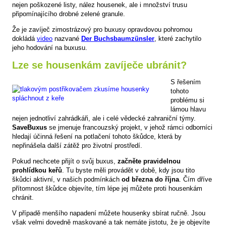
nejen poškozené listy, nález housenek, ale i množství trusu
připomínajícího drobné zelené granule.
Že je zavíječ zimostrázový pro buxusy opravdovou pohromou
dokládá
video
nazvané
Der Buchsbaumzünsler
, které zachytilo
jeho hodování na buxusu.
Lze se housenkám zavíječe ubránit?
S řešením
tohoto
problému si
lámou hlavu
nejen jednotliví zahrádkáři, ale i celé vědecké zahraniční týmy.
SaveBuxus
se jmenuje francouzský projekt, v jehož rámci odborníci
hledají účinná řešení na potlačení tohoto škůdce, která by
nepřinášela další zátěž pro životní prostředí.
Pokud nechcete přijít o svůj buxus,
začněte pravidelnou
prohlídkou keřů
. Tu byste měli provádět v době, kdy jsou tito
škůdci aktivní, v našich podmínkách
od března do října
. Čím dříve
přítomnost škůdce objevíte, tím lépe jej můžete proti housenkám
chránit.
V případě menšího napadení můžete housenky sbírat ručně. Jsou
však velmi dovedně maskované a tak nemáte jistotu, že je objevíte