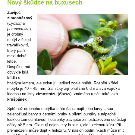
Nový škůdce na buxusech
Zavíječ
zimostrázový
(
Cydalima
perspectalis
)
je drobný
motýl z čeledi
travaříkovití,
který patří
mezi dobré
letce.
Dospělec má
obvykle bílá
křídla s
hnědým lemem, ale existují i jedinci zcela hnědí. Rozpětí křídel
motýla je 40 – 45 mm. Samičky žijí přibližně 8 dní a svá vajíčka
kladnou na listy
zimostrázu
(
Buxus
), známého u nás také jako
krušpánek
.
Spíš než drobného motýlka máte šanci najít jeho larvy. Jsou
zelenožluté barvy s černými pruhy a bílými puntíky s nápadně
lesklou černou hlavou. Housenky zavíječe zimostrázového dorůstají
délky až 5 cm. Okusují nejen listy buxusu, ale i zelenou kůru. Při
přemnožení může dojít k holožíru. V našich podmínkách může mít