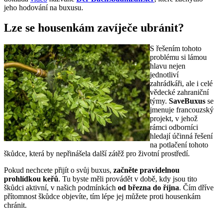
jeho hodování na buxusu.
Lze se housenkám zavíječe ubránit?
S řešením tohoto
problému si lámou
hlavu nejen
jednotliví
zahrádkáři, ale i celé
vědecké zahraniční
týmy.
SaveBuxus
se
jmenuje francouzský
projekt, v jehož
rámci odborníci
hledají účinná řešení
na potlačení tohoto
škůdce, která by nepřinášela další zátěž pro životní prostředí.
Pokud nechcete přijít o svůj buxus,
začněte pravidelnou
prohlídkou keřů
. Tu byste měli provádět v době, kdy jsou tito
škůdci aktivní, v našich podmínkách
od března do října
. Čím dříve
přítomnost škůdce objevíte, tím lépe jej můžete proti housenkám
chránit.