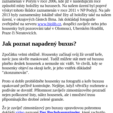
zaznamenán v Porýní v roce 2006, kde již v následujícím roce
způsobil místy holožíry na buxusech. Na našem území byl poprvé
výskyt tohoto škůdce zaznamenán v roce 2011 v NP Podyjí. Na jaře
2013 byly zaznamenány lokálně silné žíry až holožíry také na našem
území, v okrajových částech Brna. Jak dokládají fotografie
zveřejněné na serveru
www.biolib.cz
, dospělci zavíječe nebo jeho
housenky byli pozorováni také v Olomouci, Uherském Hradišti,
Praze či Neratovicích.
Jak poznat napadený buxus?
Zpočátku velmi obtížně. Housenky začínají svůj žír uvnitř keře,
navíc jsou skvěle maskované. Tudíž můžete stát metr od buxusu
plného desítek housenek a nemusíte nic vidět. Ve chvíli, kdy se
housenky objeví na okraji keře, je jeho vnitřek důkladně
"zkonzumován".
Proto si dobře prohlédněte housenky na fotografii a keře buxusu
opakovaně pečlivě kontrolujte. Nejlépe, když větvičky rozhrnete a
podíváte se dovnitř. Přítomnost zavíječe zimostrázového prozradí
nejen poškozené listy, nález housenek, ale i množství trusu
připomínajícího drobné zelené granule.
Že je zavíječ zimostrázový pro buxusy opravdovou pohromou
dokládá
video
nazvané
Der Buchsbaumzünsler
, které zachytilo