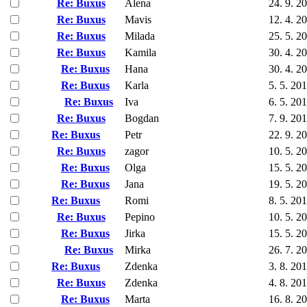
Re: Buxus
Alena
24. 9. 2
Re: Buxus
Mavis
12. 4. 2
Re: Buxus
Milada
25. 5. 2
Re: Buxus
Kamila
30. 4. 2
Re: Buxus
Hana
30. 4. 2
Re: Buxus
Karla
5. 5. 20
Re: Buxus
Iva
6. 5. 20
Re: Buxus
Bogdan
7. 9. 20
Re: Buxus
Petr
22. 9. 2
Re: Buxus
zagor
10. 5. 2
Re: Buxus
Olga
15. 5. 2
Re: Buxus
Jana
19. 5. 2
Re: Buxus
Romi
8. 5. 20
Re: Buxus
Pepino
10. 5. 2
Re: Buxus
Jirka
15. 5. 2
Re: Buxus
Mirka
26. 7. 2
Re: Buxus
Zdenka
3. 8. 20
Re: Buxus
Zdenka
4. 8. 20
Re: Buxus
Marta
16. 8. 2