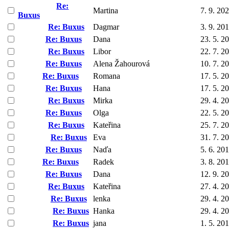
Re:
Martina
7. 9. 20
Buxus
Re: Buxus
Dagmar
3. 9. 20
Re: Buxus
Dana
23. 5. 2
Re: Buxus
Libor
22. 7. 2
Re: Buxus
Alena Žahourová
10. 7. 2
Re: Buxus
Romana
17. 5. 2
Re: Buxus
Hana
17. 5. 2
Re: Buxus
Mirka
29. 4. 2
Re: Buxus
Olga
22. 5. 2
Re: Buxus
Kateřina
25. 7. 2
Re: Buxus
Eva
31. 7. 2
Re: Buxus
Naďa
5. 6. 20
Re: Buxus
Radek
3. 8. 20
Re: Buxus
Dana
12. 9. 2
Re: Buxus
Kateřina
27. 4. 2
Re: Buxus
lenka
29. 4. 2
Re: Buxus
Hanka
29. 4. 2
Re: Buxus
jana
1. 5. 20