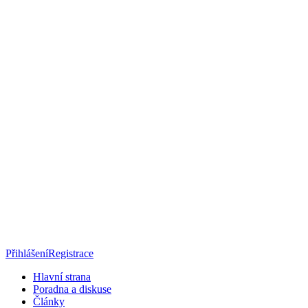
Přihlášení
Registrace
Hlavní strana
Poradna a diskuse
Články