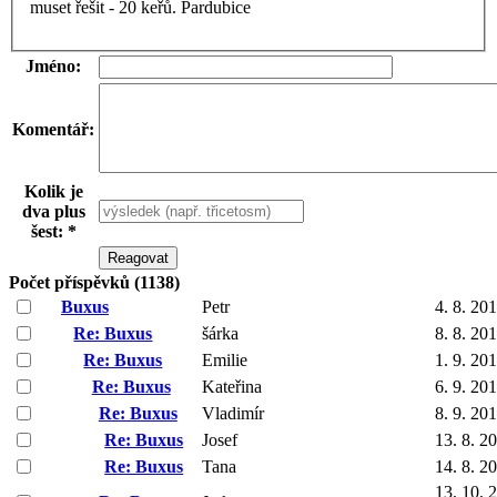
muset řešit - 20 keřů. Pardubice
Jméno:
Komentář:
Kolik je
dva plus
šest: *
Počet příspěvků (1138)
Buxus
Petr
4. 8. 20
Re: Buxus
šárka
8. 8. 20
Re: Buxus
Emilie
1. 9. 20
Re: Buxus
Kateřina
6. 9. 20
Re: Buxus
Vladimír
8. 9. 20
Re: Buxus
Josef
13. 8. 2
Re: Buxus
Tana
14. 8. 2
13. 10. 