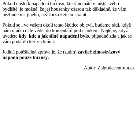
Pokud došlo k napadení buxusu, který nemáte v místě svého
bydliště, je možné, že jej housenky ožerou tak důkladně, že vám
nezbude nic jiného, než torzo keře odstranit.
Pokud se i ve vašem okolí tento škůdce objevil, budeme rádi, když
nám o něm dáte vědět do komentářů pod článkem. Nejlépe, když
uvedete
kdy, kde a jak silné napadení bylo
, případně zda a jak se
vám podařilo keř zachránit.
Jediná potěšitelná zpráva je, že (zatím)
zavíječ zimostrázový
napadá pouze buxusy
.
Autor: Zahradacentrum.cz