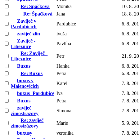
Re: Špačková
Monika
10. 8. 2
Re: Špačková
Jana
18. 8. 2
Zavíječ v
Pardubice
6. 8. 20
Pardubicích
zavíječ zlín
ivuša
6. 8. 20
Zavíječ -
Pavlína
6. 8. 20
Líbeznice
Re: Zavíječ -
Petr
21. 9. 2
Líbeznice
Buxus
Hanka
6. 8. 20
Re: Buxus
Petra
6. 8. 20
buxus v
Karel
7. 8. 20
Malenovicích
buxus- Pardubice
Iva
7. 8. 20
Buxus
Petra
7. 8. 20
zavíječ
Simona
7. 8. 20
zimostrázovy
Re: zavíječ
Marie
5. 9. 20
zimostrázovy
buxusy
veronika
7. 8. 20