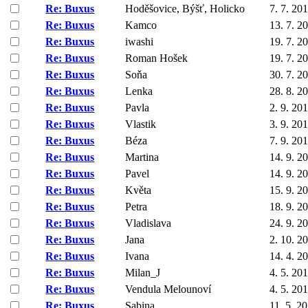
Re: Buxus
Hoděšovice, Býšť, Holicko
7. 7. 20
Re: Buxus
Kamco
13. 7. 2
Re: Buxus
iwashi
19. 7. 2
Re: Buxus
Roman Hošek
19. 7. 2
Re: Buxus
Soňa
30. 7. 2
Re: Buxus
Lenka
28. 8. 2
Re: Buxus
Pavla
2. 9. 20
Re: Buxus
Vlastik
3. 9. 20
Re: Buxus
Béza
7. 9. 20
Re: Buxus
Martina
14. 9. 2
Re: Buxus
Pavel
14. 9. 2
Re: Buxus
Květa
15. 9. 2
Re: Buxus
Petra
18. 9. 2
Re: Buxus
Vladislava
24. 9. 2
Re: Buxus
Jana
2. 10. 2
Re: Buxus
Ivana
14. 4. 2
Re: Buxus
Milan_J
4. 5. 20
Re: Buxus
Vendula Melounoví
4. 5. 20
Re: Buxus
Sabina
11. 5. 2