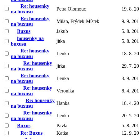
Re: housenky
Petra Olomouc
19. 8. 2
na buxusu
Re: housenky
Milan, Frýdek-Místek
9. 9. 20
na buxusu
Buxus
Jakub
5. 8. 20
housenky na
jitka
5. 8. 20
buxusu
Re: housenky
Lenka
18. 8. 2
na buxusu
Re: housenky
jirka
29. 7. 2
na buxusu
Re: housenky
Lenka
3. 9. 20
na buxusu
Re: housenky
Veronika
8. 4. 20
na buxusu
Re: housenky
Hanka
18. 4. 2
na buxusu
Re: housenky
Lenka
20. 5. 2
na buxusu
Buxus
Pavla
5. 8. 20
Re: Buxus
Katka
12. 9. 2