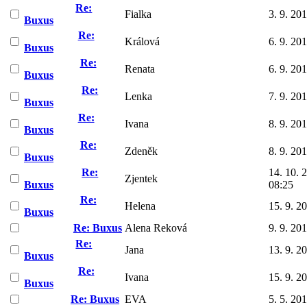
Re:
Fialka
3. 9. 20
Buxus
Re:
Králová
6. 9. 20
Buxus
Re:
Renata
6. 9. 20
Buxus
Re:
Lenka
7. 9. 20
Buxus
Re:
Ivana
8. 9. 20
Buxus
Re:
Zdeněk
8. 9. 20
Buxus
Re:
14. 10. 
Zjentek
Buxus
08:25
Re:
Helena
15. 9. 2
Buxus
Re: Buxus
Alena Reková
9. 9. 20
Re:
Jana
13. 9. 2
Buxus
Re:
Ivana
15. 9. 2
Buxus
Re: Buxus
EVA
5. 5. 20