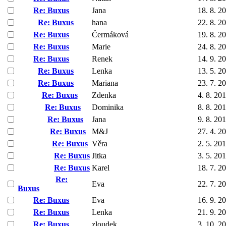
Re: Buxus
Jana
18. 8. 2
Re: Buxus
hana
22. 8. 2
Re: Buxus
Čermáková
19. 8. 2
Re: Buxus
Marie
24. 8. 2
Re: Buxus
Renek
14. 9. 2
Re: Buxus
Lenka
13. 5. 2
Re: Buxus
Mariana
23. 7. 2
Re: Buxus
Zdenka
4. 8. 20
Re: Buxus
Dominika
8. 8. 20
Re: Buxus
Jana
9. 8. 20
Re: Buxus
M&J
27. 4. 2
Re: Buxus
Věra
2. 5. 20
Re: Buxus
Jitka
3. 5. 20
Re: Buxus
Karel
18. 7. 2
Re:
Eva
22. 7. 2
Buxus
Re: Buxus
Eva
16. 9. 2
Re: Buxus
Lenka
21. 9. 2
Re: Buxus
zloudek
3. 10. 2