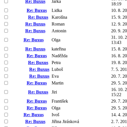
Re: Buxus
Jarka
18:19
Re: Buxus
Lidka
10. 8. 2
Re: Buxus
Karolína
15. 9. 2
Re: Buxus
Roman
12. 9. 2
Re: Buxus
Antonin
20. 9. 2
31. 10. 
Re: Buxus
Olga
13:43
Re: Buxus
kateřina
15. 8. 2
Re: Buxus
Naděžda
16. 8. 2
Re: Buxus
Petra
19. 8. 2
Re: Buxus
Luboš
7. 5. 20
Re: Buxus
Eva
20. 7. 2
Re: Buxus
Martin
29. 5. 2
16. 10. 
Re: Buxus
Jiri
15:22
Re: Buxus
František
29. 7. 2
Re: Buxus
Olga
29. 5. 2
Re: Buxus
Ivoš
14. 4. 2
Re: Buxus
Jiřina Jirásková
2. 7. 20