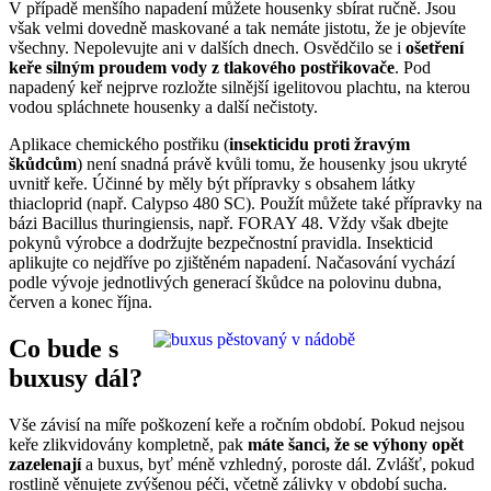
V případě menšího napadení můžete housenky sbírat ručně. Jsou
však velmi dovedně maskované a tak nemáte jistotu, že je objevíte
všechny. Nepolevujte ani v dalších dnech. Osvědčilo se i
ošetření
keře silným proudem vody z tlakového postřikovače
. Pod
napadený keř nejprve rozložte silnější igelitovou plachtu, na kterou
vodou spláchnete housenky a další nečistoty.
Aplikace chemického postřiku (
insekticidu proti žravým
škůdcům
) není snadná právě kvůli tomu, že housenky jsou ukryté
uvnitř keře. Účinné by měly být přípravky s obsahem látky
thiacloprid (např. Calypso 480 SC). Použít můžete také přípravky na
bázi Bacillus thuringiensis, např. FORAY 48. Vždy však dbejte
pokynů výrobce a dodržujte bezpečnostní pravidla. Insekticid
aplikujte co nejdříve po zjištěném napadení. Načasování vychází
podle vývoje jednotlivých generací škůdce na polovinu dubna,
červen a konec října.
Co bude s
buxusy dál?
Vše závisí na míře poškození keře a ročním období. Pokud nejsou
keře zlikvidovány kompletně, pak
máte šanci, že se výhony opět
zazelenají
a buxus, byť méně vzhledný, poroste dál. Zvlášť, pokud
rostlině věnujete zvýšenou péči, včetně zálivky v období sucha.