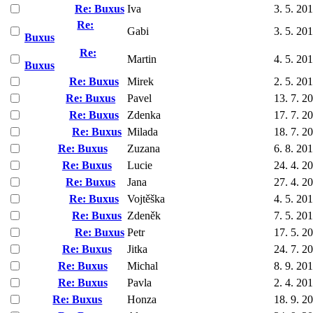
Re: Buxus
Iva
3. 5. 20
Re:
Gabi
3. 5. 20
Buxus
Re:
Martin
4. 5. 20
Buxus
Re: Buxus
Mirek
2. 5. 20
Re: Buxus
Pavel
13. 7. 2
Re: Buxus
Zdenka
17. 7. 2
Re: Buxus
Milada
18. 7. 2
Re: Buxus
Zuzana
6. 8. 20
Re: Buxus
Lucie
24. 4. 2
Re: Buxus
Jana
27. 4. 2
Re: Buxus
Vojtěška
4. 5. 20
Re: Buxus
Zdeněk
7. 5. 20
Re: Buxus
Petr
17. 5. 2
Re: Buxus
Jitka
24. 7. 2
Re: Buxus
Michal
8. 9. 20
Re: Buxus
Pavla
2. 4. 20
Re: Buxus
Honza
18. 9. 2