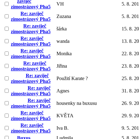
zavíječ
VH
5. 8. 20
zimostrázový Pha5
Re: zavíječ
Zuzana
5. 8. 20
zimostrázový Pha5
Re: zavíječ
šárka
15. 8. 2
zimostrázový Pha5
Re: zavíječ
wanda
13. 8. 2
zimostrázový Pha5
Re: zavíječ
Monika
22. 8. 2
zimostrázový Pha5
Re: zavíječ
Jiřina
23. 8. 2
zimostrázový Pha5
Re: zavíječ
Použití Karate ?
25. 8. 2
zimostrázový Pha5
Re: zavíječ
Agnes
31. 8. 2
zimostrázový Pha5
Re: zavíječ
housenky na buxusu
26. 9. 2
zimostrázový Pha5
Re: zavíječ
KVĚTA
29. 9. 2
zimostrázový Pha5
Re: zavíječ
Iva B.
9. 5. 20
zimostrázový Pha5
Buxus
Ludmila
5. 8. 20