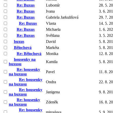
Re: Buxus
Lubomír
28. 5. 2
Re: Buxus
Ivana
3. 6. 20
Re: Buxus
Gabriela Jarkulišová
29. 7. 2
Re: Buxus
Vlasta
14. 5. 2
Re: Buxus
Michaela
1. 6. 20
Re: Buxus
Světlana
3. 5. 20
buxus
David
5. 8. 20
Bělochová
Markéta
5. 8. 20
Re: Bělochová
Monika
12. 8. 2
housenky na
Kamila
5. 8. 20
buxusu
Re: housenky
Pavel
11. 8. 2
na buxusu
Re: housenky
Ondra
22. 8. 2
na buxusu
Re: housenky
Janigena
9. 8. 20
na buxusu
Re: housenky
Zdeněk
16. 8. 2
na buxusu
Re: housenky
miroslava
5. 9. 20