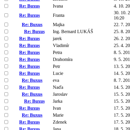
Re: Buxus
Ivana
4. 10. 2
30. 10. 
Re: Buxus
Franta
16:20
Re: Buxus
Majka
22. 7. 2
Re: Buxus
Ing. Bernard LUKÁŠ
25. 8. 2
Re: Buxus
jarek
26. 2. 2
Re: Buxus
Vladimír
25. 4. 2
Re: Buxus
Petra
8. 5. 20
Re: Buxus
Drahomíra
9. 5. 20
Re: Buxus
Petr
13. 5. 2
Re: Buxus
Lucie
14. 5. 2
Re: Buxus
eva
8. 7. 20
Re: Buxus
Naďa
14. 5. 2
Re: Buxus
Jaroslav
15. 5. 2
Re: Buxus
Jarka
15. 5. 2
Re: Buxus
Ivan
17. 5. 2
Re: Buxus
Marie
17. 5. 2
Re: Buxus
Zdenek
17. 5. 2
Re: Buxus
Jana
18. 5. 2