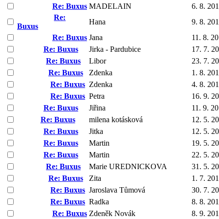
Re: Buxus
MADELAIN
6. 8. 20
Re:
Hana
9. 8. 20
Buxus
Re: Buxus
Jana
11. 8. 2
Re: Buxus
Jirka - Pardubice
17. 7. 2
Re: Buxus
Libor
23. 7. 2
Re: Buxus
Zdenka
1. 8. 20
Re: Buxus
Zdenka
4. 8. 20
Re: Buxus
Petra
16. 9. 2
Re: Buxus
Jiřina
11. 9. 2
Re: Buxus
milena kotásková
12. 5. 2
Re: Buxus
Jitka
12. 5. 2
Re: Buxus
Martin
19. 5. 2
Re: Buxus
Martin
22. 5. 2
Re: Buxus
Marie UREDNICKOVA
31. 5. 2
Re: Buxus
Zita
1. 7. 20
Re: Buxus
Jaroslava Tůmová
30. 7. 2
Re: Buxus
Radka
8. 8. 20
Re: Buxus
Zdeněk Novák
8. 9. 20