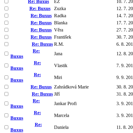
Re: Buxus
EZ
10. 7. 2
Re: Buxus
Zuzka
12. 7. 2
Re: Buxus
Radka
14. 7. 2
Re: Buxus
Blanka
17. 7. 2
Re: Buxus
Věra
27. 7. 2
Re: Buxus
František
30. 7. 2
Re: Buxus
R.M.
6. 8. 20
Re:
Jana
12. 8. 2
Buxus
Re:
Vlastik
7. 9. 20
Buxus
Re:
Miri
9. 9. 20
Buxus
Re: Buxus
Zahrádková Marie
30. 8. 2
Re: Buxus
Jiří
31. 8. 2
Re:
Jankar Profi
3. 9. 20
Buxus
Re:
Marcela
3. 9. 20
Buxus
Re:
Daniela
11. 8. 2
Buxus