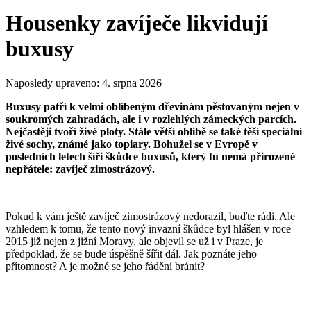
Housenky zavíječe likvidují
buxusy
Naposledy upraveno:
4. srpna 2026
Buxusy patří k velmi oblíbeným dřevinám pěstovaným nejen v
soukromých zahradách, ale i v rozlehlých zámeckých parcích.
Nejčastěji tvoří živé ploty. Stále větší oblibě se také těší speciální
živé sochy, známé jako topiary. Bohužel se v Evropě v
posledních letech šíři škůdce buxusů, který tu nemá přirozené
nepřátele: zavíječ zimostrázový.
Pokud k vám ještě zavíječ zimostrázový nedorazil, buďte rádi. Ale
vzhledem k tomu, že tento nový invazní škůdce byl hlášen v roce
2015 již nejen z jižní Moravy, ale objevil se už i v Praze, je
předpoklad, že se bude úspěšně šířit dál. Jak poznáte jeho
přítomnost? A je možné se jeho řádění bránit?