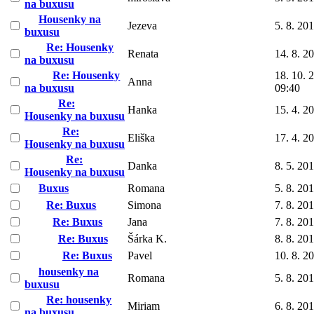
na buxusu
Housenky na
Jezeva
5. 8. 20
buxusu
Re: Housenky
Renata
14. 8. 2
na buxusu
Re: Housenky
18. 10. 
Anna
na buxusu
09:40
Re:
Hanka
15. 4. 2
Housenky na buxusu
Re:
Eliška
17. 4. 2
Housenky na buxusu
Re:
Danka
8. 5. 20
Housenky na buxusu
Buxus
Romana
5. 8. 20
Re: Buxus
Simona
7. 8. 20
Re: Buxus
Jana
7. 8. 20
Re: Buxus
Šárka K.
8. 8. 20
Re: Buxus
Pavel
10. 8. 2
housenky na
Romana
5. 8. 20
buxusu
Re: housenky
Miriam
6. 8. 20
na buxusu