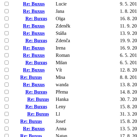
Re: Buxus
Lucie
9. 5. 20
Re: Buxus
Jana
1. 8. 20
Re: Buxus
Olga
16. 8. 2
Re: Buxus
Zdeněk
11. 9. 2
Re: Buxus
Stáňa
13. 9. 2
Re: Buxus
Zdenča
19. 9. 2
Re: Buxus
Irena
16. 9. 2
Re: Buxus
Roman
6. 5. 20
Re: Buxus
Milan
6. 5. 20
Re: Buxus
Vít
12. 8. 2
Re: Buxus
Misa
8. 8. 20
Re: Buxus
wanda
13. 8. 2
Re: Buxus
Přema
14. 8. 2
Re: Buxus
Hanka
30. 7. 2
Re: Buxus
Leny
15. 8. 2
Re: Buxus
Ll
31. 3. 2
Re: Buxus
Josef
15. 8. 2
Re: Buxus
Anna
13. 5. 2
Re: Buxus
Natan
17. 8. 2