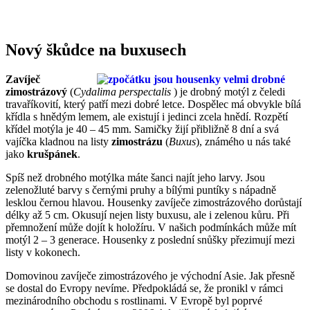
Nový škůdce na buxusech
Zavíječ
zimostrázový
(
Cydalima perspectalis
) je drobný motýl z čeledi
travaříkovití, který patří mezi dobré letce. Dospělec má obvykle bílá
křídla s hnědým lemem, ale existují i jedinci zcela hnědí. Rozpětí
křídel motýla je 40 – 45 mm. Samičky žijí přibližně 8 dní a svá
vajíčka kladnou na listy
zimostrázu
(
Buxus
), známého u nás také
jako
krušpánek
.
Spíš než drobného motýlka máte šanci najít jeho larvy. Jsou
zelenožluté barvy s černými pruhy a bílými puntíky s nápadně
lesklou černou hlavou. Housenky zavíječe zimostrázového dorůstají
délky až 5 cm. Okusují nejen listy buxusu, ale i zelenou kůru. Při
přemnožení může dojít k holožíru. V našich podmínkách může mít
motýl 2 – 3 generace. Housenky z poslední snůšky přezimují mezi
listy v kokonech.
Domovinou zavíječe zimostrázového je východní Asie. Jak přesně
se dostal do Evropy nevíme. Předpokládá se, že pronikl v rámci
mezinárodního obchodu s rostlinami. V Evropě byl poprvé