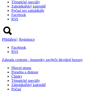
Tématické speciály
Zahrádkářský kalendář
Počasí pro zahrádkáře
Facebook
RSS
Přihlášení
|
Registrace
Facebook
RSS
Zahrada centrum - housenky zavíječe likvidují buxusy
Hlavní strana
Poradna a diskuse
Články
Tématické speciály
Zahrádkářský kalendář
Počasí