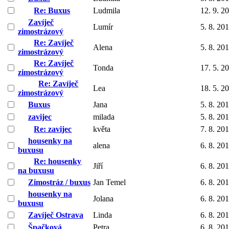
Re: Buxus
Ludmila
12. 9. 2
Zavíječ
Lumír
5. 8. 20
zimostrázový
Re: Zavíječ
Alena
5. 8. 20
zimostrázový
Re: Zavíječ
Tonda
17. 5. 2
zimostrázový
Re: Zavíječ
Lea
18. 5. 2
zimostrázový
Buxus
Jana
5. 8. 20
zavijec
milada
5. 8. 20
Re: zavijec
květa
7. 8. 20
housenky na
alena
6. 8. 20
buxusu
Re: housenky
Jiří
6. 8. 20
na buxusu
Zimostráz / buxus
Jan Temel
6. 8. 20
housenky na
Jolana
6. 8. 20
buxusu
Zavíječ Ostrava
Linda
6. 8. 20
Špačková
Petra
6. 8. 20