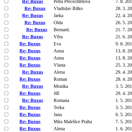
Re: Buxus
Petra Přecechtělová
7. 8. 20
Re: Buxus
Vladislav Bilko
28. 3. 2
Re: Buxus
Jarka
22. 4. 2
Re: Buxus
Olda
26. 5. 2
Re: Buxus
Bernard.
21. 7. 2
Re: Buxus
Věra
21. 6. 2
Re: Buxus
Eva
9. 8. 20
Re: Buxus
Anna
13. 8. 2
Re: Buxus
Anna
13. 8. 2
Re: Buxus
Vlasta
25. 3. 2
Re: Buxus
Alena
29. 4. 2
Re: Buxus
Roman
28. 4. 2
Re: Buxus
Monika
3. 5. 20
Re: Buxus
Jiří
29. 4. 2
Re: Buxus
Romana
1. 5. 20
Re: Buxus
Terka
3. 5. 20
Re: Buxus
Jana
6. 5. 20
Re: Buxus
Míra Malešice Praha
7. 5. 20
Re: Buxus
Alena
1. 6. 20