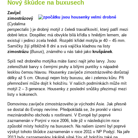
Nový škůdce na buxusech
Zavíječ
zimostrázový
(
Cydalima
perspectalis
) je drobný motýl z čeledi travaříkovití, který patří mezi
dobré letce. Dospělec má obvykle bílá křídla s hnědým lemem, ale
existují i jedinci zcela hnědí. Rozpětí křídel motýla je 40 – 45 mm.
Samičky žijí přibližně 8 dní a svá vajíčka kladnou na listy
zimostrázu
(
Buxus
), známého u nás také jako
krušpánek
.
Spíš než drobného motýlka máte šanci najít jeho larvy. Jsou
zelenožluté barvy s černými pruhy a bílými puntíky s nápadně
lesklou černou hlavou. Housenky zavíječe zimostrázového dorůstají
délky až 5 cm. Okusují nejen listy buxusu, ale i zelenou kůru. Při
přemnožení může dojít k holožíru. V našich podmínkách může mít
motýl 2 – 3 generace. Housenky z poslední snůšky přezimují mezi
listy v kokonech.
Domovinou zavíječe zimostrázového je východní Asie. Jak přesně
se dostal do Evropy nevíme. Předpokládá se, že pronikl v rámci
mezinárodního obchodu s rostlinami. V Evropě byl poprvé
zaznamenán v Porýní v roce 2006, kde již v následujícím roce
způsobil místy holožíry na buxusech. Na našem území byl poprvé
výskyt tohoto škůdce zaznamenán v roce 2011 v NP Podyjí. Na jaře
2013 byly zaznamenány lokálně silné žíry až holožíry také na