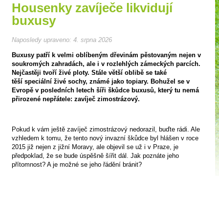
Housenky zavíječe likvidují
buxusy
Naposledy upraveno:
4. srpna 2026
Buxusy patří k velmi oblíbeným dřevinám pěstovaným nejen v
soukromých zahradách, ale i v rozlehlých zámeckých parcích.
Nejčastěji tvoří živé ploty. Stále větší oblibě se také
těší speciální živé sochy, známé jako topiary. Bohužel se v
Evropě v posledních letech šíři škůdce buxusů, který tu nemá
přirozené nepřátele: zavíječ zimostrázový.
Pokud k vám ještě zavíječ zimostrázový nedorazil, buďte rádi. Ale
vzhledem k tomu, že tento nový invazní škůdce byl hlášen v roce
2015 již nejen z jižní Moravy, ale objevil se už i v Praze, je
předpoklad, že se bude úspěšně šířit dál. Jak poznáte jeho
přítomnost? A je možné se jeho řádění bránit?