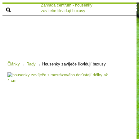
Zahrada centrum - housenky
zavíječe likvidují buxusy
Články
→
Rady
→
Housenky zavíječe likvidují buxusy