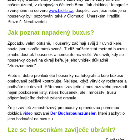
našem území, v okrajových částech Brna. Jak dokládají fotografie
zveřejněné na serveru
www.biolib.cz
, dospělci zavíječe nebo jeho
housenky byli pozorováni také v Olomouci, Uherském Hradišti,
Praze či Neratovicích.
Jak poznat napadený buxus?
Zpočátku velmi obtížně. Housenky začínají svůj žír uvnitř keře,
navíc jsou skvěle maskované. Tudíž můžete stát metr od buxusu
plného desítek housenek a nemusíte nic vidět. Ve chvíli, kdy se
housenky objeví na okraji keře, je jeho vnitřek důkladně
"zkonzumován".
Proto si dobře prohlédněte housenky na fotografii a keře buxusu
opakovaně pečlivě kontrolujte. Nejlépe, když větvičky rozhrnete a
podíváte se dovnitř. Přítomnost zavíječe zimostrázového prozradí
nejen poškozené listy, nález housenek, ale i množství trusu
připomínajícího drobné zelené granule.
Že je zavíječ zimostrázový pro buxusy opravdovou pohromou
dokládá
video
nazvané
Der Buchsbaumzünsler
, které zachytilo
jeho hodování na buxusu.
Lze se housenkám zavíječe ubránit?