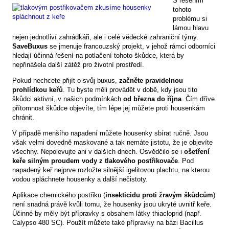
S řešením
tohoto
problému si
lámou hlavu
nejen jednotliví zahrádkáři, ale i celé vědecké zahraniční týmy.
SaveBuxus
se jmenuje francouzský projekt, v jehož rámci odborníci
hledají účinná řešení na potlačení tohoto škůdce, která by
nepřinášela další zátěž pro životní prostředí.
Pokud nechcete přijít o svůj buxus,
začněte pravidelnou
prohlídkou keřů
. Tu byste měli provádět v době, kdy jsou tito
škůdci aktivní, v našich podmínkách
od března do října
. Čím dříve
přítomnost škůdce objevíte, tím lépe jej můžete proti housenkám
chránit.
V případě menšího napadení můžete housenky sbírat ručně. Jsou
však velmi dovedně maskované a tak nemáte jistotu, že je objevíte
všechny. Nepolevujte ani v dalších dnech. Osvědčilo se i
ošetření
keře silným proudem vody z tlakového postřikovače
. Pod
napadený keř nejprve rozložte silnější igelitovou plachtu, na kterou
vodou spláchnete housenky a další nečistoty.
Aplikace chemického postřiku (
insekticidu proti žravým škůdcům
)
není snadná právě kvůli tomu, že housenky jsou ukryté uvnitř keře.
Účinné by měly být přípravky s obsahem látky thiacloprid (např.
Calypso 480 SC). Použít můžete také přípravky na bázi Bacillus