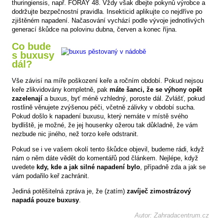
thuringiensis, např. FORAY 48. Vždy však dbejte pokynů výrobce a
dodržujte bezpečnostní pravidla. Insekticid aplikujte co nejdříve po
zjištěném napadení. Načasování vychází podle vývoje jednotlivých
generací škůdce na polovinu dubna, červen a konec října.
Co bude
s buxusy
dál?
Vše závisí na míře poškození keře a ročním období. Pokud nejsou
keře zlikvidovány kompletně, pak
máte šanci, že se výhony opět
zazelenají
a buxus, byť méně vzhledný, poroste dál. Zvlášť, pokud
rostlině věnujete zvýšenou péči, včetně zálivky v období sucha.
Pokud došlo k napadení buxusu, který nemáte v místě svého
bydliště, je možné, že jej housenky ožerou tak důkladně, že vám
nezbude nic jiného, než torzo keře odstranit.
Pokud se i ve vašem okolí tento škůdce objevil, budeme rádi, když
nám o něm dáte vědět do komentářů pod článkem. Nejlépe, když
uvedete
kdy, kde a jak silné napadení bylo
, případně zda a jak se
vám podařilo keř zachránit.
Jediná potěšitelná zpráva je, že (zatím)
zavíječ zimostrázový
napadá pouze buxusy
.
Autor: Zahradacentrum.cz