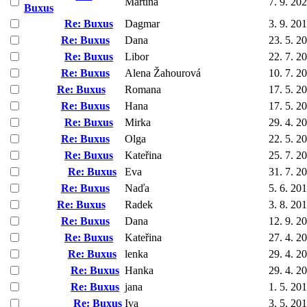
Martina
7. 9. 20
Buxus
Re: Buxus
Dagmar
3. 9. 20
Re: Buxus
Dana
23. 5. 2
Re: Buxus
Libor
22. 7. 2
Re: Buxus
Alena Žahourová
10. 7. 2
Re: Buxus
Romana
17. 5. 2
Re: Buxus
Hana
17. 5. 2
Re: Buxus
Mirka
29. 4. 2
Re: Buxus
Olga
22. 5. 2
Re: Buxus
Kateřina
25. 7. 2
Re: Buxus
Eva
31. 7. 2
Re: Buxus
Naďa
5. 6. 20
Re: Buxus
Radek
3. 8. 20
Re: Buxus
Dana
12. 9. 2
Re: Buxus
Kateřina
27. 4. 2
Re: Buxus
lenka
29. 4. 2
Re: Buxus
Hanka
29. 4. 2
Re: Buxus
jana
1. 5. 20
Re: Buxus
Iva
3. 5. 20