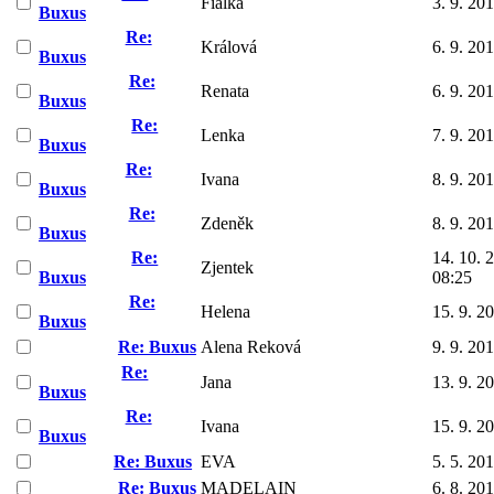
Fialka
3. 9. 20
Buxus
Re:
Králová
6. 9. 20
Buxus
Re:
Renata
6. 9. 20
Buxus
Re:
Lenka
7. 9. 20
Buxus
Re:
Ivana
8. 9. 20
Buxus
Re:
Zdeněk
8. 9. 20
Buxus
Re:
14. 10. 
Zjentek
Buxus
08:25
Re:
Helena
15. 9. 2
Buxus
Re: Buxus
Alena Reková
9. 9. 20
Re:
Jana
13. 9. 2
Buxus
Re:
Ivana
15. 9. 2
Buxus
Re: Buxus
EVA
5. 5. 20
Re: Buxus
MADELAIN
6. 8. 20