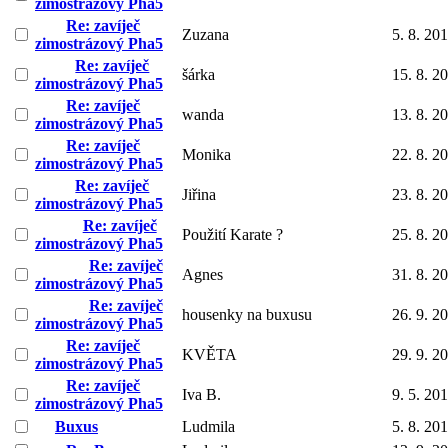
zimostrázový Pha5
Re: zavíječ
Zuzana
5. 8. 20
zimostrázový Pha5
Re: zavíječ
šárka
15. 8. 2
zimostrázový Pha5
Re: zavíječ
wanda
13. 8. 2
zimostrázový Pha5
Re: zavíječ
Monika
22. 8. 2
zimostrázový Pha5
Re: zavíječ
Jiřina
23. 8. 2
zimostrázový Pha5
Re: zavíječ
Použití Karate ?
25. 8. 2
zimostrázový Pha5
Re: zavíječ
Agnes
31. 8. 2
zimostrázový Pha5
Re: zavíječ
housenky na buxusu
26. 9. 2
zimostrázový Pha5
Re: zavíječ
KVĚTA
29. 9. 2
zimostrázový Pha5
Re: zavíječ
Iva B.
9. 5. 20
zimostrázový Pha5
Buxus
Ludmila
5. 8. 20