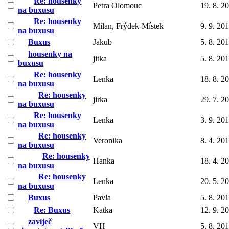
Re: housenky
Petra Olomouc
19. 8. 2
na buxusu
Re: housenky
Milan, Frýdek-Místek
9. 9. 20
na buxusu
Buxus
Jakub
5. 8. 20
housenky na
jitka
5. 8. 20
buxusu
Re: housenky
Lenka
18. 8. 2
na buxusu
Re: housenky
jirka
29. 7. 2
na buxusu
Re: housenky
Lenka
3. 9. 20
na buxusu
Re: housenky
Veronika
8. 4. 20
na buxusu
Re: housenky
Hanka
18. 4. 2
na buxusu
Re: housenky
Lenka
20. 5. 2
na buxusu
Buxus
Pavla
5. 8. 20
Re: Buxus
Katka
12. 9. 2
zavíječ
VH
5. 8. 20