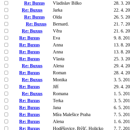
Re: Buxus
Vladislav Bilko
28. 3. 2
Re: Buxus
Jarka
22. 4. 2
Re: Buxus
Olda
26. 5. 2
Re: Buxus
Bernard.
21. 7. 2
Re: Buxus
Věra
21. 6. 2
Re: Buxus
Eva
9. 8. 20
Re: Buxus
Anna
13. 8. 2
Re: Buxus
Anna
13. 8. 2
Re: Buxus
Vlasta
25. 3. 2
Re: Buxus
Alena
29. 4. 2
Re: Buxus
Roman
28. 4. 2
Re: Buxus
Monika
3. 5. 20
Re: Buxus
Jiří
29. 4. 2
Re: Buxus
Romana
1. 5. 20
Re: Buxus
Terka
3. 5. 20
Re: Buxus
Jana
6. 5. 20
Re: Buxus
Míra Malešice Praha
7. 5. 20
Re: Buxus
Alena
1. 6. 20
Re: Buxus
Hoděšovice, Býšť, Holicko
7. 7. 20