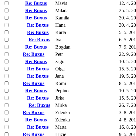
Re: Buxus
Mavis
12. 4. 2
Re: Buxus
Milada
25. 5. 2
Re: Buxus
Kamila
30. 4. 2
Re: Buxus
Hana
30. 4. 2
Re: Buxus
Karla
5. 5. 20
Re: Buxus
Iva
6. 5. 20
Re: Buxus
Bogdan
7. 9. 20
Re: Buxus
Petr
22. 9. 2
Re: Buxus
zagor
10. 5. 2
Re: Buxus
Olga
15. 5. 2
Re: Buxus
Jana
19. 5. 2
Re: Buxus
Romi
8. 5. 20
Re: Buxus
Pepino
10. 5. 2
Re: Buxus
Jirka
15. 5. 2
Re: Buxus
Mirka
26. 7. 2
Re: Buxus
Zdenka
3. 8. 20
Re: Buxus
Zdenka
4. 8. 20
Re: Buxus
Marta
16. 8. 2
Re: Buxus
Lucie
9. 5. 20