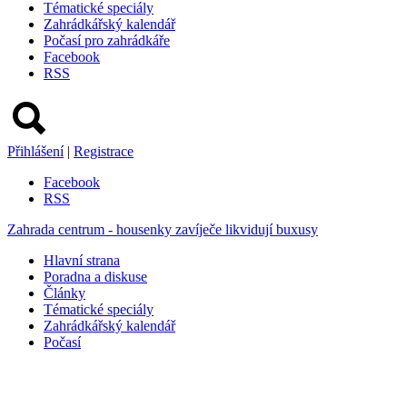
Tématické speciály
Zahrádkářský kalendář
Počasí pro zahrádkáře
Facebook
RSS
Přihlášení
|
Registrace
Facebook
RSS
Zahrada centrum - housenky zavíječe likvidují buxusy
Hlavní strana
Poradna a diskuse
Články
Tématické speciály
Zahrádkářský kalendář
Počasí