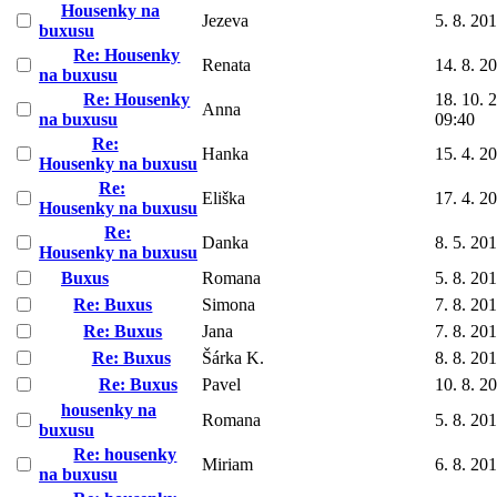
Housenky na
Jezeva
5. 8. 20
buxusu
Re: Housenky
Renata
14. 8. 2
na buxusu
Re: Housenky
18. 10. 
Anna
na buxusu
09:40
Re:
Hanka
15. 4. 2
Housenky na buxusu
Re:
Eliška
17. 4. 2
Housenky na buxusu
Re:
Danka
8. 5. 20
Housenky na buxusu
Buxus
Romana
5. 8. 20
Re: Buxus
Simona
7. 8. 20
Re: Buxus
Jana
7. 8. 20
Re: Buxus
Šárka K.
8. 8. 20
Re: Buxus
Pavel
10. 8. 2
housenky na
Romana
5. 8. 20
buxusu
Re: housenky
Miriam
6. 8. 20
na buxusu