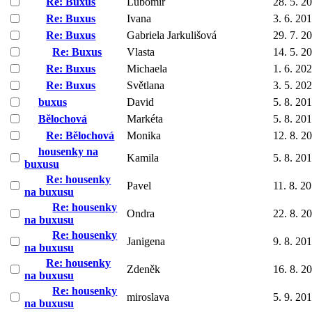
Re: Buxus
Lubomír
28. 5. 2
Re: Buxus
Ivana
3. 6. 20
Re: Buxus
Gabriela Jarkulišová
29. 7. 2
Re: Buxus
Vlasta
14. 5. 2
Re: Buxus
Michaela
1. 6. 20
Re: Buxus
Světlana
3. 5. 20
buxus
David
5. 8. 20
Bělochová
Markéta
5. 8. 20
Re: Bělochová
Monika
12. 8. 2
housenky na
Kamila
5. 8. 20
buxusu
Re: housenky
Pavel
11. 8. 2
na buxusu
Re: housenky
Ondra
22. 8. 2
na buxusu
Re: housenky
Janigena
9. 8. 20
na buxusu
Re: housenky
Zdeněk
16. 8. 2
na buxusu
Re: housenky
miroslava
5. 9. 20
na buxusu