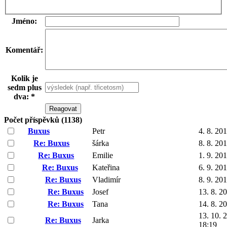
Jméno:
Komentář:
Kolik je
sedm plus
dva: *
Počet příspěvků (1138)
Buxus
Petr
4. 8. 20
Re: Buxus
šárka
8. 8. 20
Re: Buxus
Emilie
1. 9. 20
Re: Buxus
Kateřina
6. 9. 20
Re: Buxus
Vladimír
8. 9. 20
Re: Buxus
Josef
13. 8. 2
Re: Buxus
Tana
14. 8. 2
13. 10. 
Re: Buxus
Jarka
18:19