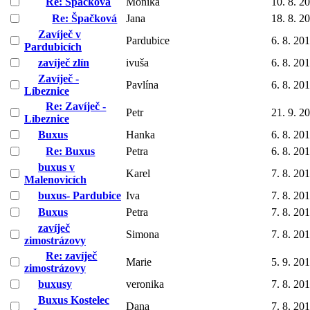
Re: Špačková
Monika
10. 8. 2
Re: Špačková
Jana
18. 8. 2
Zavíječ v
Pardubice
6. 8. 20
Pardubicích
zavíječ zlín
ivuša
6. 8. 20
Zavíječ -
Pavlína
6. 8. 20
Líbeznice
Re: Zavíječ -
Petr
21. 9. 2
Líbeznice
Buxus
Hanka
6. 8. 20
Re: Buxus
Petra
6. 8. 20
buxus v
Karel
7. 8. 20
Malenovicích
buxus- Pardubice
Iva
7. 8. 20
Buxus
Petra
7. 8. 20
zavíječ
Simona
7. 8. 20
zimostrázovy
Re: zavíječ
Marie
5. 9. 20
zimostrázovy
buxusy
veronika
7. 8. 20
Buxus Kostelec
Dana
7. 8. 20