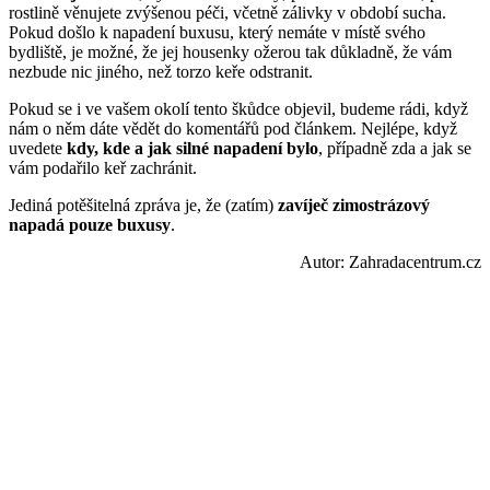
rostlině věnujete zvýšenou péči, včetně zálivky v období sucha.
Pokud došlo k napadení buxusu, který nemáte v místě svého
bydliště, je možné, že jej housenky ožerou tak důkladně, že vám
nezbude nic jiného, než torzo keře odstranit.
Pokud se i ve vašem okolí tento škůdce objevil, budeme rádi, když
nám o něm dáte vědět do komentářů pod článkem. Nejlépe, když
uvedete
kdy, kde a jak silné napadení bylo
, případně zda a jak se
vám podařilo keř zachránit.
Jediná potěšitelná zpráva je, že (zatím)
zavíječ zimostrázový
napadá pouze buxusy
.
Autor: Zahradacentrum.cz