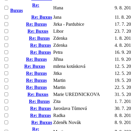
Re:
Hana
9. 8. 20
Buxus
Re: Buxus
Jana
11. 8. 2
Re: Buxus
Jirka - Pardubice
17. 7. 2
Re: Buxus
Libor
23. 7. 2
Re: Buxus
Zdenka
1. 8. 20
Re: Buxus
Zdenka
4. 8. 20
Re: Buxus
Petra
16. 9. 2
Re: Buxus
Jiřina
11. 9. 2
Re: Buxus
milena kotásková
12. 5. 2
Re: Buxus
Jitka
12. 5. 2
Re: Buxus
Martin
19. 5. 2
Re: Buxus
Martin
22. 5. 2
Re: Buxus
Marie UREDNICKOVA
31. 5. 2
Re: Buxus
Zita
1. 7. 20
Re: Buxus
Jaroslava Tůmová
30. 7. 2
Re: Buxus
Radka
8. 8. 20
Re: Buxus
Zdeněk Novák
8. 9. 20
Re: