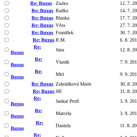
Re: Buxus
Zuzka
12. 7. 2
Re: Buxus
Radka
14. 7. 2
Re: Buxus
Blanka
17. 7. 2
Re: Buxus
Věra
27. 7. 2
Re: Buxus
František
30. 7. 2
Re: Buxus
R.M.
6. 8. 20
Re:
Jana
12. 8. 2
Buxus
Re:
Vlastik
7. 9. 20
Buxus
Re:
Miri
9. 9. 20
Buxus
Re: Buxus
Zahrádková Marie
30. 8. 2
Re: Buxus
Jiří
31. 8. 2
Re:
Jankar Profi
3. 9. 20
Buxus
Re:
Marcela
3. 9. 20
Buxus
Re:
Daniela
11. 8. 2
Buxus
Re: