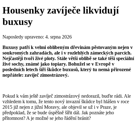
Housenky zavíječe likvidují
buxusy
Naposledy upraveno:
4. srpna 2026
Buxusy patří k velmi oblíbeným dřevinám pěstovaným nejen v
soukromých zahradách, ale i v rozlehlých zámeckých parcích.
Nejčastěji tvoří živé ploty. Stále větší oblibě se také těší speciální
živé sochy, známé jako topiary. Bohužel se v Evropě v
posledních letech šíři škůdce buxusů, který tu nemá přirozené
nepřátele: zavíječ zimostrázový.
Pokud k vám ještě zavíječ zimostrázový nedorazil, buďte rádi. Ale
vzhledem k tomu, že tento nový invazní škůdce byl hlášen v roce
2015 již nejen z jižní Moravy, ale objevil se už i v Praze, je
předpoklad, že se bude úspěšně šířit dál. Jak poznáte jeho
přítomnost? A je možné se jeho řádění bránit?