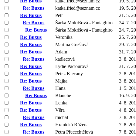
Re: Buxus
katka.fried@seznam.cz
19. 5. 2
Re: Buxus
katka.fried@seznam.cz
19. 5. 2
Re: Buxus
Petr
21. 5. 2
Re: Buxus
Šárka Mokrišová - Fantaghiro
24. 7. 2
Re: Buxus
Šárka Mokrišová - Fantaghiro
24. 7. 2
Re: Buxus
Veronika
25. 7. 2
Re: Buxus
Martina Grešlová
29. 7. 2
Re: Buxus
Adam
31. 7. 2
Re: Buxus
kadlecová
3. 8. 20
Re: Buxus
Lydie Paďourová
31. 7. 2
Re: Buxus
Petr - Klecany
2. 8. 20
Re: Buxus
Majka
3. 8. 20
Re: Buxus
Hana
1. 5. 20
Re: Buxus
Blanche
16. 9. 2
Re: Buxus
Lenka
4. 8. 20
Re: Buxus
Věra
4. 8. 20
Re: Buxus
michal
7. 8. 20
Re: Buxus
Hranická Rúžena
7. 8. 20
Re: Buxus
Petra Přecechtělová
7. 8. 20