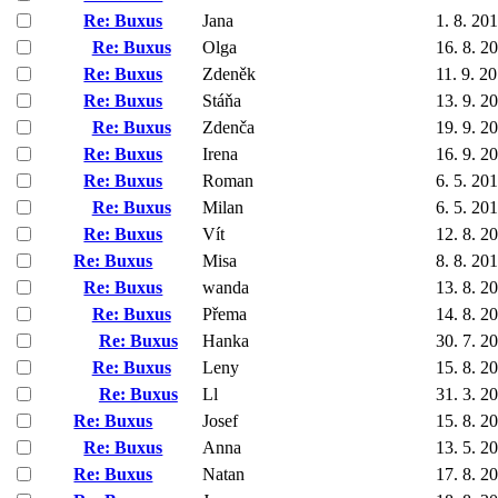
Re: Buxus
Jana
1. 8. 20
Re: Buxus
Olga
16. 8. 2
Re: Buxus
Zdeněk
11. 9. 2
Re: Buxus
Stáňa
13. 9. 2
Re: Buxus
Zdenča
19. 9. 2
Re: Buxus
Irena
16. 9. 2
Re: Buxus
Roman
6. 5. 20
Re: Buxus
Milan
6. 5. 20
Re: Buxus
Vít
12. 8. 2
Re: Buxus
Misa
8. 8. 20
Re: Buxus
wanda
13. 8. 2
Re: Buxus
Přema
14. 8. 2
Re: Buxus
Hanka
30. 7. 2
Re: Buxus
Leny
15. 8. 2
Re: Buxus
Ll
31. 3. 2
Re: Buxus
Josef
15. 8. 2
Re: Buxus
Anna
13. 5. 2
Re: Buxus
Natan
17. 8. 2