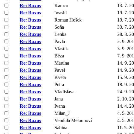
Re: Buxus
Kamco
13. 7. 2
Re: Buxus
iwashi
19. 7. 2
Re: Buxus
Roman Hošek
19. 7. 2
Re: Buxus
Soňa
30. 7. 2
Re: Buxus
Lenka
28. 8. 2
Re: Buxus
Pavla
2. 9. 20
Re: Buxus
Vlastik
3. 9. 20
Re: Buxus
Béza
7. 9. 20
Re: Buxus
Martina
14. 9. 2
Re: Buxus
Pavel
14. 9. 2
Re: Buxus
Květa
15. 9. 2
Re: Buxus
Petra
18. 9. 2
Re: Buxus
Vladislava
24. 9. 2
Re: Buxus
Jana
2. 10. 2
Re: Buxus
Ivana
14. 4. 2
Re: Buxus
Milan_J
4. 5. 20
Re: Buxus
Vendula Melounoví
4. 5. 20
Re: Buxus
Sabina
11. 5. 2