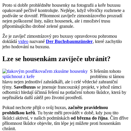
Proto si dobře prohlédněte housenky na fotografii a keře buxusu
opakovaně pečlivě kontrolujte. Nejlépe, když větvičky rozhrnete a
podíváte se dovnitř. Přítomnost zavíječe zimostrázového prozradí
nejen poškozené listy, nález housenek, ale i množství trusu
připomínajícího drobné zelené granule.
Že je zavíječ zimostrázový pro buxusy opravdovou pohromou
dokládá
video
nazvané
Der Buchsbaumzünsler
, které zachytilo
jeho hodování na buxusu.
Lze se housenkám zavíječe ubránit?
S řešením tohoto
problému si lámou
hlavu nejen jednotliví zahrádkáři, ale i celé vědecké zahraniční
týmy.
SaveBuxus
se jmenuje francouzský projekt, v jehož rámci
odborníci hledají účinná řešení na potlačení tohoto škůdce, která by
nepřinášela další zátěž pro životní prostředí.
Pokud nechcete přijít o svůj buxus,
začněte pravidelnou
prohlídkou keřů
. Tu byste měli provádět v době, kdy jsou tito
škůdci aktivní, v našich podmínkách
od března do října
. Čím dříve
přítomnost škůdce objevíte, tím lépe jej můžete proti housenkám
chránit.