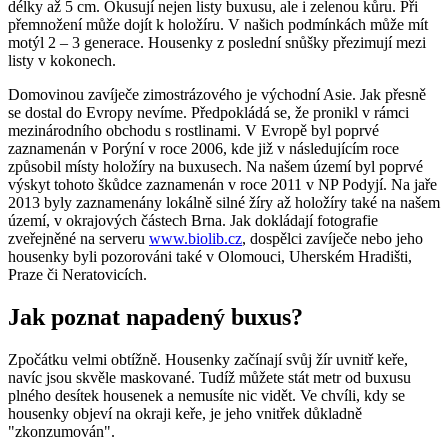
délky až 5 cm. Okusují nejen listy buxusu, ale i zelenou kůru. Při
přemnožení může dojít k holožíru. V našich podmínkách může mít
motýl 2 – 3 generace. Housenky z poslední snůšky přezimují mezi
listy v kokonech.
Domovinou zavíječe zimostrázového je východní Asie. Jak přesně
se dostal do Evropy nevíme. Předpokládá se, že pronikl v rámci
mezinárodního obchodu s rostlinami. V Evropě byl poprvé
zaznamenán v Porýní v roce 2006, kde již v následujícím roce
způsobil místy holožíry na buxusech. Na našem území byl poprvé
výskyt tohoto škůdce zaznamenán v roce 2011 v NP Podyjí. Na jaře
2013 byly zaznamenány lokálně silné žíry až holožíry také na našem
území, v okrajových částech Brna. Jak dokládají fotografie
zveřejněné na serveru
www.biolib.cz
, dospělci zavíječe nebo jeho
housenky byli pozorováni také v Olomouci, Uherském Hradišti,
Praze či Neratovicích.
Jak poznat napadený buxus?
Zpočátku velmi obtížně. Housenky začínají svůj žír uvnitř keře,
navíc jsou skvěle maskované. Tudíž můžete stát metr od buxusu
plného desítek housenek a nemusíte nic vidět. Ve chvíli, kdy se
housenky objeví na okraji keře, je jeho vnitřek důkladně
"zkonzumován".