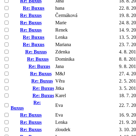
Re: Buxus
Jana
18. 8. 2
Re: Buxus
hana
22. 8. 2
Re: Buxus
Čermáková
19. 8. 2
Re: Buxus
Marie
24. 8. 2
Re: Buxus
Renek
14. 9. 2
Re: Buxus
Lenka
13. 5. 2
Re: Buxus
Mariana
23. 7. 2
Re: Buxus
Zdenka
4. 8. 20
Re: Buxus
Dominika
8. 8. 20
Re: Buxus
Jana
9. 8. 20
Re: Buxus
M&J
27. 4. 2
Re: Buxus
Věra
2. 5. 20
Re: Buxus
Jitka
3. 5. 20
Re: Buxus
Karel
18. 7. 2
Re:
Eva
22. 7. 2
Buxus
Re: Buxus
Eva
16. 9. 2
Re: Buxus
Lenka
21. 9. 2
Re: Buxus
zloudek
3. 10. 2