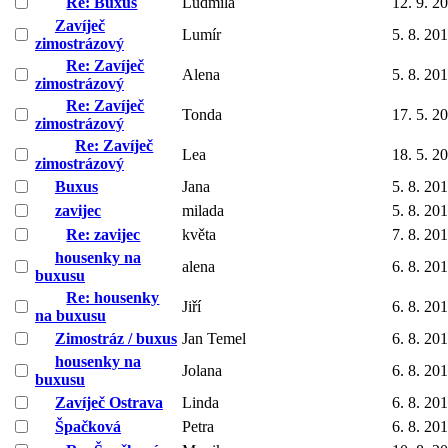
Re: Buxus
Ludmila
12. 9. 2
Zavíječ
Lumír
5. 8. 20
zimostrázový
Re: Zavíječ
Alena
5. 8. 20
zimostrázový
Re: Zavíječ
Tonda
17. 5. 2
zimostrázový
Re: Zavíječ
Lea
18. 5. 2
zimostrázový
Buxus
Jana
5. 8. 20
zavijec
milada
5. 8. 20
Re: zavijec
květa
7. 8. 20
housenky na
alena
6. 8. 20
buxusu
Re: housenky
Jiří
6. 8. 20
na buxusu
Zimostráz / buxus
Jan Temel
6. 8. 20
housenky na
Jolana
6. 8. 20
buxusu
Zavíječ Ostrava
Linda
6. 8. 20
Špačková
Petra
6. 8. 20