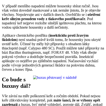
V případě menšího napadení můžete housenky sbírat ručně. Jsou
však velmi dovedně maskované a tak nemáte jistotu, že je objevíte
všechny. Nepolevujte ani v dalších dnech. Osvědčilo se i
ošetření
keře silným proudem vody z tlakového postřikovače
. Pod
napadený keř nejprve rozložte silnější igelitovou plachtu, na kterou
vodou spláchnete housenky a další nečistoty.
Aplikace chemického postřiku (
insekticidu proti žravým
škůdcům
) není snadná právě kvůli tomu, že housenky jsou ukryté
uvnitř keře. Účinné by měly být přípravky s obsahem látky
thiacloprid (např. Calypso 480 SC). Použít můžete také přípravky na
bázi Bacillus thuringiensis, např. FORAY 48. Vždy však dbejte
pokynů výrobce a dodržujte bezpečnostní pravidla. Insekticid
aplikujte co nejdříve po zjištěném napadení. Načasování vychází
podle vývoje jednotlivých generací škůdce na polovinu dubna,
červen a konec října.
Co bude s
buxusy dál?
Vše závisí na míře poškození keře a ročním období. Pokud nejsou
keře zlikvidovány kompletně, pak
máte šanci, že se výhony opět
zazelenají
a buxus, byť méně vzhledný, poroste dál. Zvlášť, pokud