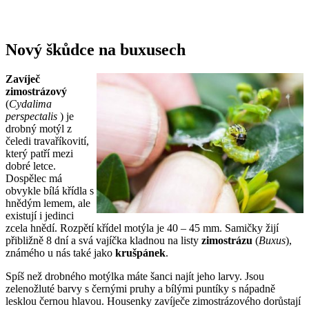
Nový škůdce na buxusech
Zavíječ
zimostrázový
(
Cydalima
perspectalis
) je
drobný motýl z
čeledi travaříkovití,
který patří mezi
dobré letce.
Dospělec má
obvykle bílá křídla s
hnědým lemem, ale
existují i jedinci
zcela hnědí. Rozpětí křídel motýla je 40 – 45 mm. Samičky žijí
přibližně 8 dní a svá vajíčka kladnou na listy
zimostrázu
(
Buxus
),
známého u nás také jako
krušpánek
.
Spíš než drobného motýlka máte šanci najít jeho larvy. Jsou
zelenožluté barvy s černými pruhy a bílými puntíky s nápadně
lesklou černou hlavou. Housenky zavíječe zimostrázového dorůstají