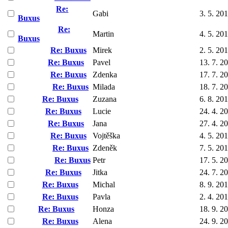
Re:
Gabi
3. 5. 20
Buxus
Re:
Martin
4. 5. 20
Buxus
Re: Buxus
Mirek
2. 5. 20
Re: Buxus
Pavel
13. 7. 2
Re: Buxus
Zdenka
17. 7. 2
Re: Buxus
Milada
18. 7. 2
Re: Buxus
Zuzana
6. 8. 20
Re: Buxus
Lucie
24. 4. 2
Re: Buxus
Jana
27. 4. 2
Re: Buxus
Vojtěška
4. 5. 20
Re: Buxus
Zdeněk
7. 5. 20
Re: Buxus
Petr
17. 5. 2
Re: Buxus
Jitka
24. 7. 2
Re: Buxus
Michal
8. 9. 20
Re: Buxus
Pavla
2. 4. 20
Re: Buxus
Honza
18. 9. 2
Re: Buxus
Alena
24. 9. 2