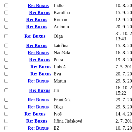
Re: Buxus
Lidka
10. 8. 2
Re: Buxus
Karolína
15. 9. 2
Re: Buxus
Roman
12. 9. 2
Re: Buxus
Antonin
20. 9. 2
31. 10. 
Re: Buxus
Olga
13:43
Re: Buxus
kateřina
15. 8. 2
Re: Buxus
Naděžda
16. 8. 2
Re: Buxus
Petra
19. 8. 2
Re: Buxus
Luboš
7. 5. 20
Re: Buxus
Eva
20. 7. 2
Re: Buxus
Martin
29. 5. 2
16. 10. 
Re: Buxus
Jiri
15:22
Re: Buxus
František
29. 7. 2
Re: Buxus
Olga
29. 5. 2
Re: Buxus
Ivoš
14. 4. 2
Re: Buxus
Jiřina Jirásková
2. 7. 20
Re: Buxus
EZ
10. 7. 2