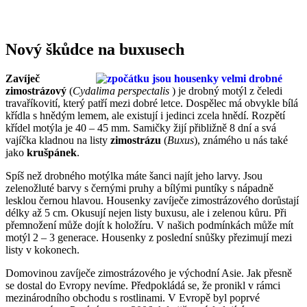
Nový škůdce na buxusech
Zavíječ
zimostrázový
(
Cydalima perspectalis
) je drobný motýl z čeledi
travaříkovití, který patří mezi dobré letce. Dospělec má obvykle bílá
křídla s hnědým lemem, ale existují i jedinci zcela hnědí. Rozpětí
křídel motýla je 40 – 45 mm. Samičky žijí přibližně 8 dní a svá
vajíčka kladnou na listy
zimostrázu
(
Buxus
), známého u nás také
jako
krušpánek
.
Spíš než drobného motýlka máte šanci najít jeho larvy. Jsou
zelenožluté barvy s černými pruhy a bílými puntíky s nápadně
lesklou černou hlavou. Housenky zavíječe zimostrázového dorůstají
délky až 5 cm. Okusují nejen listy buxusu, ale i zelenou kůru. Při
přemnožení může dojít k holožíru. V našich podmínkách může mít
motýl 2 – 3 generace. Housenky z poslední snůšky přezimují mezi
listy v kokonech.
Domovinou zavíječe zimostrázového je východní Asie. Jak přesně
se dostal do Evropy nevíme. Předpokládá se, že pronikl v rámci
mezinárodního obchodu s rostlinami. V Evropě byl poprvé