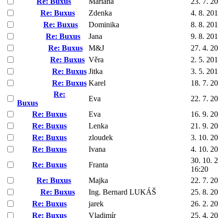
Re: Buxus
Mariana
23. 7. 2
Re: Buxus
Zdenka
4. 8. 20
Re: Buxus
Dominika
8. 8. 20
Re: Buxus
Jana
9. 8. 20
Re: Buxus
M&J
27. 4. 2
Re: Buxus
Věra
2. 5. 20
Re: Buxus
Jitka
3. 5. 20
Re: Buxus
Karel
18. 7. 2
Re:
Eva
22. 7. 2
Buxus
Re: Buxus
Eva
16. 9. 2
Re: Buxus
Lenka
21. 9. 2
Re: Buxus
zloudek
3. 10. 2
Re: Buxus
Ivana
4. 10. 2
30. 10. 
Re: Buxus
Franta
16:20
Re: Buxus
Majka
22. 7. 2
Re: Buxus
Ing. Bernard LUKÁŠ
25. 8. 2
Re: Buxus
jarek
26. 2. 2
Re: Buxus
Vladimír
25. 4. 2