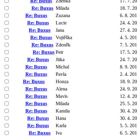
Re: Buxus
Zdenka
17. 7. 2
Re: Buxus
Milada
18. 7. 2
Re: Buxus
Zuzana
6. 8. 20
Re: Buxus
Lucie
24. 4. 2
Re: Buxus
Jana
27. 4. 2
Re: Buxus
Vojtěška
4. 5. 20
Re: Buxus
Zdeněk
7. 5. 20
Re: Buxus
Petr
17. 5. 2
Re: Buxus
Jitka
24. 7. 2
Re: Buxus
Michal
8. 9. 20
Re: Buxus
Pavla
2. 4. 20
Re: Buxus
Honza
18. 9. 2
Re: Buxus
Alena
24. 9. 2
Re: Buxus
Mavis
12. 4. 2
Re: Buxus
Milada
25. 5. 2
Re: Buxus
Kamila
30. 4. 2
Re: Buxus
Hana
30. 4. 2
Re: Buxus
Karla
5. 5. 20
Re: Buxus
Iva
6. 5. 20