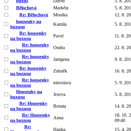
buxus
David
5. 8. 20
Bělochová
Markéta
5. 8. 20
Re: Bělochová
Monika
12. 8. 2
housenky na
Kamila
5. 8. 20
buxusu
Re: housenky
Pavel
11. 8. 2
na buxusu
Re: housenky
Ondra
22. 8. 2
na buxusu
Re: housenky
Janigena
9. 8. 20
na buxusu
Re: housenky
Zdeněk
16. 8. 2
na buxusu
Re: housenky
miroslava
5. 9. 20
na buxusu
Housenky na
Jezeva
5. 8. 20
buxusu
Re: Housenky
Renata
14. 8. 2
na buxusu
Re: Housenky
18. 10. 
Anna
na buxusu
09:40
Re:
Hanka
15. 4. 2