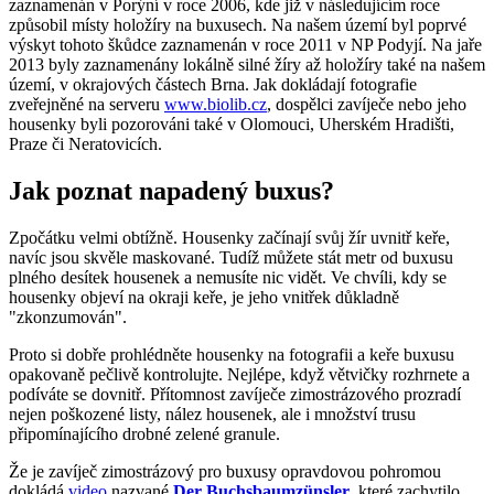
zaznamenán v Porýní v roce 2006, kde již v následujícím roce
způsobil místy holožíry na buxusech. Na našem území byl poprvé
výskyt tohoto škůdce zaznamenán v roce 2011 v NP Podyjí. Na jaře
2013 byly zaznamenány lokálně silné žíry až holožíry také na našem
území, v okrajových částech Brna. Jak dokládají fotografie
zveřejněné na serveru
www.biolib.cz
, dospělci zavíječe nebo jeho
housenky byli pozorováni také v Olomouci, Uherském Hradišti,
Praze či Neratovicích.
Jak poznat napadený buxus?
Zpočátku velmi obtížně. Housenky začínají svůj žír uvnitř keře,
navíc jsou skvěle maskované. Tudíž můžete stát metr od buxusu
plného desítek housenek a nemusíte nic vidět. Ve chvíli, kdy se
housenky objeví na okraji keře, je jeho vnitřek důkladně
"zkonzumován".
Proto si dobře prohlédněte housenky na fotografii a keře buxusu
opakovaně pečlivě kontrolujte. Nejlépe, když větvičky rozhrnete a
podíváte se dovnitř. Přítomnost zavíječe zimostrázového prozradí
nejen poškozené listy, nález housenek, ale i množství trusu
připomínajícího drobné zelené granule.
Že je zavíječ zimostrázový pro buxusy opravdovou pohromou
dokládá
video
nazvané
Der Buchsbaumzünsler
, které zachytilo