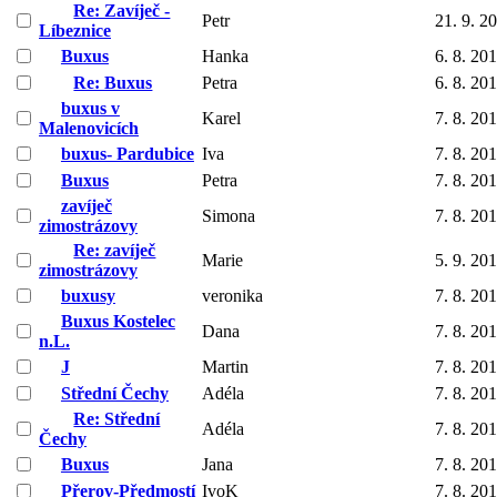
Re: Zavíječ -
Petr
21. 9. 2
Líbeznice
Buxus
Hanka
6. 8. 20
Re: Buxus
Petra
6. 8. 20
buxus v
Karel
7. 8. 20
Malenovicích
buxus- Pardubice
Iva
7. 8. 20
Buxus
Petra
7. 8. 20
zavíječ
Simona
7. 8. 20
zimostrázovy
Re: zavíječ
Marie
5. 9. 20
zimostrázovy
buxusy
veronika
7. 8. 20
Buxus Kostelec
Dana
7. 8. 20
n.L.
J
Martin
7. 8. 20
Střední Čechy
Adéla
7. 8. 20
Re: Střední
Adéla
7. 8. 20
Čechy
Buxus
Jana
7. 8. 20
Přerov-Předmostí
IvoK
7. 8. 20