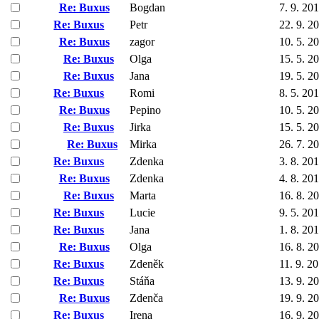
Re: Buxus
Bogdan
7. 9. 20
Re: Buxus
Petr
22. 9. 2
Re: Buxus
zagor
10. 5. 2
Re: Buxus
Olga
15. 5. 2
Re: Buxus
Jana
19. 5. 2
Re: Buxus
Romi
8. 5. 20
Re: Buxus
Pepino
10. 5. 2
Re: Buxus
Jirka
15. 5. 2
Re: Buxus
Mirka
26. 7. 2
Re: Buxus
Zdenka
3. 8. 20
Re: Buxus
Zdenka
4. 8. 20
Re: Buxus
Marta
16. 8. 2
Re: Buxus
Lucie
9. 5. 20
Re: Buxus
Jana
1. 8. 20
Re: Buxus
Olga
16. 8. 2
Re: Buxus
Zdeněk
11. 9. 2
Re: Buxus
Stáňa
13. 9. 2
Re: Buxus
Zdenča
19. 9. 2
Re: Buxus
Irena
16. 9. 2