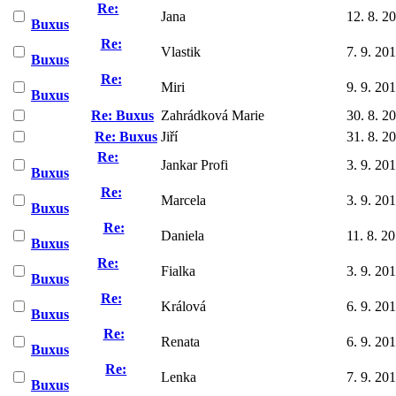
Re:
Jana
12. 8. 2
Buxus
Re:
Vlastik
7. 9. 20
Buxus
Re:
Miri
9. 9. 20
Buxus
Re: Buxus
Zahrádková Marie
30. 8. 2
Re: Buxus
Jiří
31. 8. 2
Re:
Jankar Profi
3. 9. 20
Buxus
Re:
Marcela
3. 9. 20
Buxus
Re:
Daniela
11. 8. 2
Buxus
Re:
Fialka
3. 9. 20
Buxus
Re:
Králová
6. 9. 20
Buxus
Re:
Renata
6. 9. 20
Buxus
Re:
Lenka
7. 9. 20
Buxus