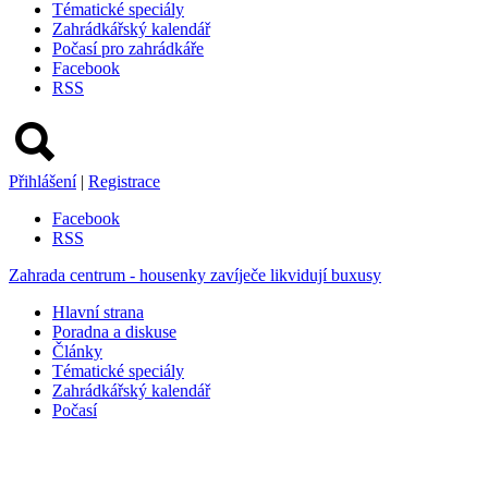
Tématické speciály
Zahrádkářský kalendář
Počasí pro zahrádkáře
Facebook
RSS
Přihlášení
|
Registrace
Facebook
RSS
Zahrada centrum - housenky zavíječe likvidují buxusy
Hlavní strana
Poradna a diskuse
Články
Tématické speciály
Zahrádkářský kalendář
Počasí