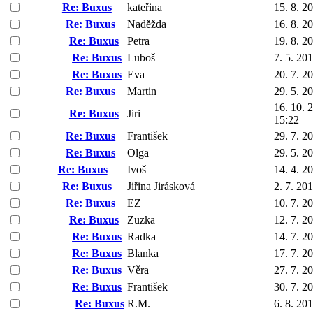
Re: Buxus
kateřina
15. 8. 2
Re: Buxus
Naděžda
16. 8. 2
Re: Buxus
Petra
19. 8. 2
Re: Buxus
Luboš
7. 5. 20
Re: Buxus
Eva
20. 7. 2
Re: Buxus
Martin
29. 5. 2
16. 10. 
Re: Buxus
Jiri
15:22
Re: Buxus
František
29. 7. 2
Re: Buxus
Olga
29. 5. 2
Re: Buxus
Ivoš
14. 4. 2
Re: Buxus
Jiřina Jirásková
2. 7. 20
Re: Buxus
EZ
10. 7. 2
Re: Buxus
Zuzka
12. 7. 2
Re: Buxus
Radka
14. 7. 2
Re: Buxus
Blanka
17. 7. 2
Re: Buxus
Věra
27. 7. 2
Re: Buxus
František
30. 7. 2
Re: Buxus
R.M.
6. 8. 20