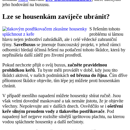
jeho hodování na buxusu.
Lze se housenkám zavíječe ubránit?
S řešením tohoto
problému si lámou
hlavu nejen jednotliví zahrádkáři, ale i celé vědecké zahraniční
týmy.
SaveBuxus
se jmenuje francouzský projekt, v jehož rámci
odborníci hledají účinná řešení na potlačení tohoto škůdce, která by
nepřinášela další zátěž pro životní prostředí.
Pokud nechcete přijít o svůj buxus,
začněte pravidelnou
prohlídkou keřů
. Tu byste měli provádět v době, kdy jsou tito
škůdci aktivní, v našich podmínkách
od března do října
. Čím dříve
přítomnost škůdce objevíte, tím lépe jej můžete proti housenkám
chránit.
V případě menšího napadení můžete housenky sbírat ručně. Jsou
však velmi dovedně maskované a tak nemáte jistotu, že je objevíte
všechny. Nepolevujte ani v dalších dnech. Osvědčilo se i
ošetření
keře silným proudem vody z tlakového postřikovače
. Pod
napadený keř nejprve rozložte silnější igelitovou plachtu, na kterou
vodou spláchnete housenky a další nečistoty.