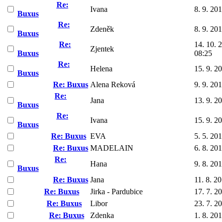
Re:
Ivana
8. 9. 20
Buxus
Re:
Zdeněk
8. 9. 20
Buxus
Re:
14. 10. 
Zjentek
Buxus
08:25
Re:
Helena
15. 9. 2
Buxus
Re: Buxus
Alena Reková
9. 9. 20
Re:
Jana
13. 9. 2
Buxus
Re:
Ivana
15. 9. 2
Buxus
Re: Buxus
EVA
5. 5. 20
Re: Buxus
MADELAIN
6. 8. 20
Re:
Hana
9. 8. 20
Buxus
Re: Buxus
Jana
11. 8. 2
Re: Buxus
Jirka - Pardubice
17. 7. 2
Re: Buxus
Libor
23. 7. 2
Re: Buxus
Zdenka
1. 8. 20