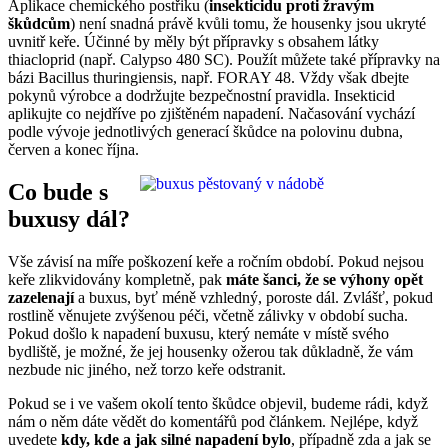
Aplikace chemického postřiku (
insekticidu proti žravým
škůdcům
) není snadná právě kvůli tomu, že housenky jsou ukryté
uvnitř keře. Účinné by měly být přípravky s obsahem látky
thiacloprid (např. Calypso 480 SC). Použít můžete také přípravky na
bázi Bacillus thuringiensis, např. FORAY 48. Vždy však dbejte
pokynů výrobce a dodržujte bezpečnostní pravidla. Insekticid
aplikujte co nejdříve po zjištěném napadení. Načasování vychází
podle vývoje jednotlivých generací škůdce na polovinu dubna,
červen a konec října.
Co bude s
buxusy dál?
Vše závisí na míře poškození keře a ročním období. Pokud nejsou
keře zlikvidovány kompletně, pak
máte šanci, že se výhony opět
zazelenají
a buxus, byť méně vzhledný, poroste dál. Zvlášť, pokud
rostlině věnujete zvýšenou péči, včetně zálivky v období sucha.
Pokud došlo k napadení buxusu, který nemáte v místě svého
bydliště, je možné, že jej housenky ožerou tak důkladně, že vám
nezbude nic jiného, než torzo keře odstranit.
Pokud se i ve vašem okolí tento škůdce objevil, budeme rádi, když
nám o něm dáte vědět do komentářů pod článkem. Nejlépe, když
uvedete
kdy, kde a jak silné napadení bylo
, případně zda a jak se