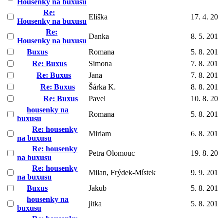
Housenky na buxusu
Re:
Eliška
17. 4. 2
Housenky na buxusu
Re:
Danka
8. 5. 20
Housenky na buxusu
Buxus
Romana
5. 8. 20
Re: Buxus
Simona
7. 8. 20
Re: Buxus
Jana
7. 8. 20
Re: Buxus
Šárka K.
8. 8. 20
Re: Buxus
Pavel
10. 8. 2
housenky na
Romana
5. 8. 20
buxusu
Re: housenky
Miriam
6. 8. 20
na buxusu
Re: housenky
Petra Olomouc
19. 8. 2
na buxusu
Re: housenky
Milan, Frýdek-Místek
9. 9. 20
na buxusu
Buxus
Jakub
5. 8. 20
housenky na
jitka
5. 8. 20
buxusu