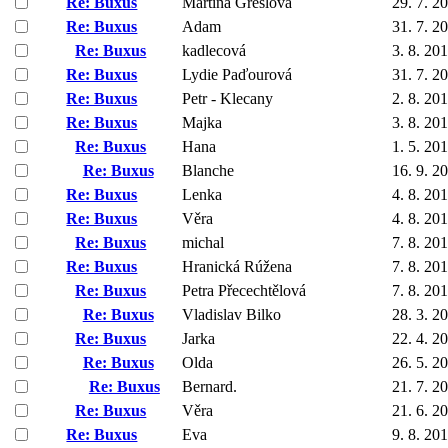
Re: Buxus
Martina Grešlová
29. 7. 2
Re: Buxus
Adam
31. 7. 2
Re: Buxus
kadlecová
3. 8. 20
Re: Buxus
Lydie Paďourová
31. 7. 2
Re: Buxus
Petr - Klecany
2. 8. 20
Re: Buxus
Majka
3. 8. 20
Re: Buxus
Hana
1. 5. 20
Re: Buxus
Blanche
16. 9. 2
Re: Buxus
Lenka
4. 8. 20
Re: Buxus
Věra
4. 8. 20
Re: Buxus
michal
7. 8. 20
Re: Buxus
Hranická Rúžena
7. 8. 20
Re: Buxus
Petra Přecechtělová
7. 8. 20
Re: Buxus
Vladislav Bilko
28. 3. 2
Re: Buxus
Jarka
22. 4. 2
Re: Buxus
Olda
26. 5. 2
Re: Buxus
Bernard.
21. 7. 2
Re: Buxus
Věra
21. 6. 2
Re: Buxus
Eva
9. 8. 20