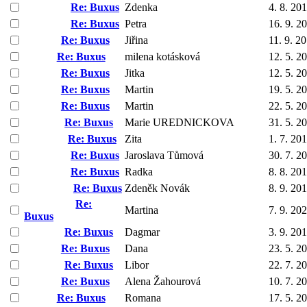
Re: Buxus
Zdenka
4. 8. 20
Re: Buxus
Petra
16. 9. 2
Re: Buxus
Jiřina
11. 9. 2
Re: Buxus
milena kotásková
12. 5. 2
Re: Buxus
Jitka
12. 5. 2
Re: Buxus
Martin
19. 5. 2
Re: Buxus
Martin
22. 5. 2
Re: Buxus
Marie UREDNICKOVA
31. 5. 2
Re: Buxus
Zita
1. 7. 20
Re: Buxus
Jaroslava Tůmová
30. 7. 2
Re: Buxus
Radka
8. 8. 20
Re: Buxus
Zdeněk Novák
8. 9. 20
Re:
Martina
7. 9. 20
Buxus
Re: Buxus
Dagmar
3. 9. 20
Re: Buxus
Dana
23. 5. 2
Re: Buxus
Libor
22. 7. 2
Re: Buxus
Alena Žahourová
10. 7. 2
Re: Buxus
Romana
17. 5. 2