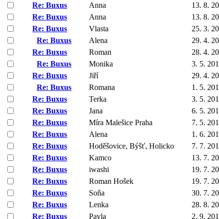
Re: Buxus
Anna
13. 8. 2
Re: Buxus
Anna
13. 8. 2
Re: Buxus
Vlasta
25. 3. 2
Re: Buxus
Alena
29. 4. 2
Re: Buxus
Roman
28. 4. 2
Re: Buxus
Monika
3. 5. 20
Re: Buxus
Jiří
29. 4. 2
Re: Buxus
Romana
1. 5. 20
Re: Buxus
Terka
3. 5. 20
Re: Buxus
Jana
6. 5. 20
Re: Buxus
Míra Malešice Praha
7. 5. 20
Re: Buxus
Alena
1. 6. 20
Re: Buxus
Hoděšovice, Býšť, Holicko
7. 7. 20
Re: Buxus
Kamco
13. 7. 2
Re: Buxus
iwashi
19. 7. 2
Re: Buxus
Roman Hošek
19. 7. 2
Re: Buxus
Soňa
30. 7. 2
Re: Buxus
Lenka
28. 8. 2
Re: Buxus
Pavla
2. 9. 20