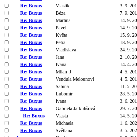
Re: Buxus
Vlastik
3. 9. 20
Re: Buxus
Béza
7. 9. 20
Re: Buxus
Martina
14. 9. 2
Re: Buxus
Pavel
14. 9. 2
Re: Buxus
Květa
15. 9. 2
Re: Buxus
Petra
18. 9. 2
Re: Buxus
Vladislava
24. 9. 2
Re: Buxus
Jana
2. 10. 2
Re: Buxus
Ivana
14. 4. 2
Re: Buxus
Milan_J
4. 5. 20
Re: Buxus
Vendula Melounoví
4. 5. 20
Re: Buxus
Sabina
11. 5. 2
Re: Buxus
Lubomír
28. 5. 2
Re: Buxus
Ivana
3. 6. 20
Re: Buxus
Gabriela Jarkulišová
29. 7. 2
Re: Buxus
Vlasta
14. 5. 2
Re: Buxus
Michaela
1. 6. 20
Re: Buxus
Světlana
3. 5. 20