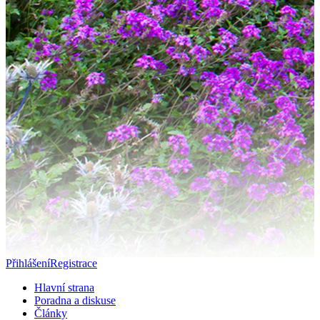
Přihlášení
Registrace
Hlavní strana
Poradna a diskuse
Články