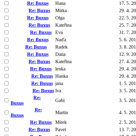
Re: Buxus
Hana
17. 5. 2
Re: Buxus
Mirka
29. 4. 2
Re: Buxus
Olga
22. 5. 2
Re: Buxus
Kateřina
25. 7. 2
Re: Buxus
Eva
31. 7. 2
Re: Buxus
Naďa
5. 6. 20
Re: Buxus
Radek
3. 8. 20
Re: Buxus
Dana
12. 9. 2
Re: Buxus
Kateřina
27. 4. 2
Re: Buxus
lenka
29. 4. 2
Re: Buxus
Hanka
29. 4. 2
Re: Buxus
jana
1. 5. 20
Re: Buxus
Iva
3. 5. 20
Re:
Gabi
3. 5. 20
Buxus
Re:
Martin
4. 5. 20
Buxus
Re: Buxus
Mirek
2. 5. 20
Re: Buxus
Pavel
13. 7. 2