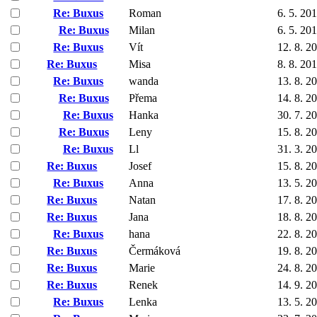
Re: Buxus
Roman
6. 5. 20
Re: Buxus
Milan
6. 5. 20
Re: Buxus
Vít
12. 8. 2
Re: Buxus
Misa
8. 8. 20
Re: Buxus
wanda
13. 8. 2
Re: Buxus
Přema
14. 8. 2
Re: Buxus
Hanka
30. 7. 2
Re: Buxus
Leny
15. 8. 2
Re: Buxus
Ll
31. 3. 2
Re: Buxus
Josef
15. 8. 2
Re: Buxus
Anna
13. 5. 2
Re: Buxus
Natan
17. 8. 2
Re: Buxus
Jana
18. 8. 2
Re: Buxus
hana
22. 8. 2
Re: Buxus
Čermáková
19. 8. 2
Re: Buxus
Marie
24. 8. 2
Re: Buxus
Renek
14. 9. 2
Re: Buxus
Lenka
13. 5. 2