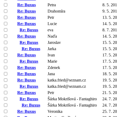
Re: Buxus
Petra
8. 5. 20
Re: Buxus
Drahomíra
9. 5. 20
Re: Buxus
Petr
13. 5. 2
Re: Buxus
Lucie
14. 5. 2
Re: Buxus
eva
8. 7. 20
Re: Buxus
Naďa
14. 5. 2
Re: Buxus
Jaroslav
15. 5. 2
Re: Buxus
Jarka
15. 5. 2
Re: Buxus
Ivan
17. 5. 2
Re: Buxus
Marie
17. 5. 2
Re: Buxus
Zdenek
17. 5. 2
Re: Buxus
Jana
18. 5. 2
Re: Buxus
katka.fried@seznam.cz
19. 5. 2
Re: Buxus
katka.fried@seznam.cz
19. 5. 2
Re: Buxus
Petr
21. 5. 2
Re: Buxus
Šárka Mokrišová - Fantaghiro
24. 7. 2
Re: Buxus
Šárka Mokrišová - Fantaghiro
24. 7. 2
Re: Buxus
Veronika
25. 7. 2