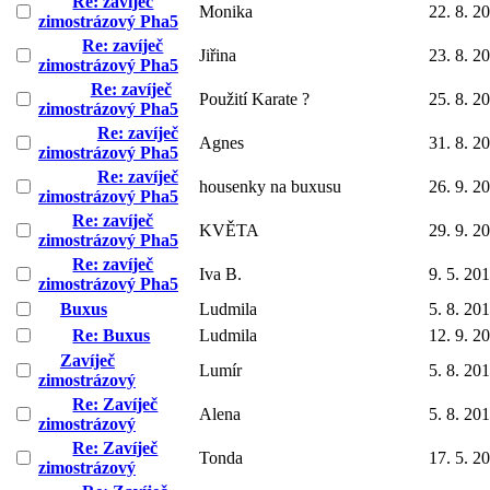
Re: zavíječ
Monika
22. 8. 2
zimostrázový Pha5
Re: zavíječ
Jiřina
23. 8. 2
zimostrázový Pha5
Re: zavíječ
Použití Karate ?
25. 8. 2
zimostrázový Pha5
Re: zavíječ
Agnes
31. 8. 2
zimostrázový Pha5
Re: zavíječ
housenky na buxusu
26. 9. 2
zimostrázový Pha5
Re: zavíječ
KVĚTA
29. 9. 2
zimostrázový Pha5
Re: zavíječ
Iva B.
9. 5. 20
zimostrázový Pha5
Buxus
Ludmila
5. 8. 20
Re: Buxus
Ludmila
12. 9. 2
Zavíječ
Lumír
5. 8. 20
zimostrázový
Re: Zavíječ
Alena
5. 8. 20
zimostrázový
Re: Zavíječ
Tonda
17. 5. 2
zimostrázový