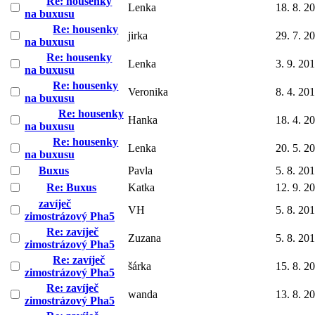
Re: housenky
Lenka
18. 8. 2
na buxusu
Re: housenky
jirka
29. 7. 2
na buxusu
Re: housenky
Lenka
3. 9. 20
na buxusu
Re: housenky
Veronika
8. 4. 20
na buxusu
Re: housenky
Hanka
18. 4. 2
na buxusu
Re: housenky
Lenka
20. 5. 2
na buxusu
Buxus
Pavla
5. 8. 20
Re: Buxus
Katka
12. 9. 2
zavíječ
VH
5. 8. 20
zimostrázový Pha5
Re: zavíječ
Zuzana
5. 8. 20
zimostrázový Pha5
Re: zavíječ
šárka
15. 8. 2
zimostrázový Pha5
Re: zavíječ
wanda
13. 8. 2
zimostrázový Pha5