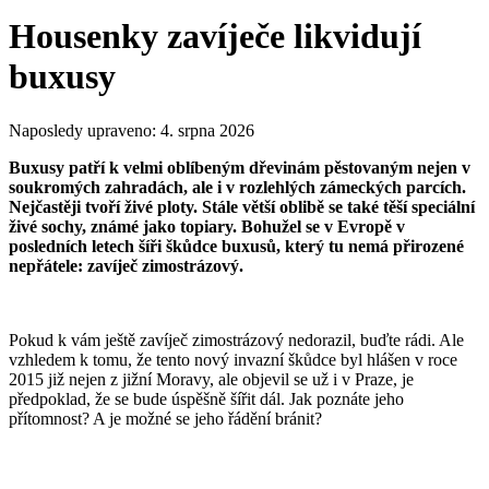
Housenky zavíječe likvidují
buxusy
Naposledy upraveno:
4. srpna 2026
Buxusy patří k velmi oblíbeným dřevinám pěstovaným nejen v
soukromých zahradách, ale i v rozlehlých zámeckých parcích.
Nejčastěji tvoří živé ploty. Stále větší oblibě se také těší speciální
živé sochy, známé jako topiary. Bohužel se v Evropě v
posledních letech šíři škůdce buxusů, který tu nemá přirozené
nepřátele: zavíječ zimostrázový.
Pokud k vám ještě zavíječ zimostrázový nedorazil, buďte rádi. Ale
vzhledem k tomu, že tento nový invazní škůdce byl hlášen v roce
2015 již nejen z jižní Moravy, ale objevil se už i v Praze, je
předpoklad, že se bude úspěšně šířit dál. Jak poznáte jeho
přítomnost? A je možné se jeho řádění bránit?