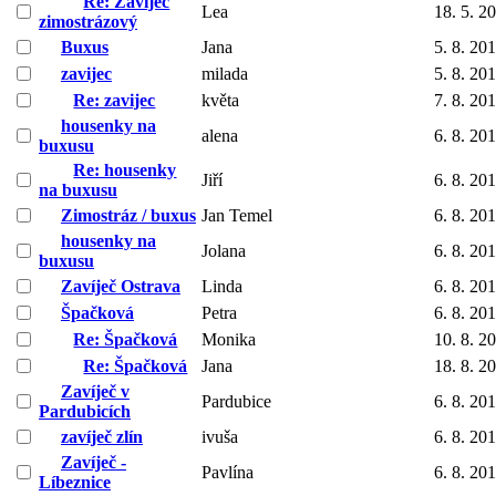
Re: Zavíječ
Lea
18. 5. 2
zimostrázový
Buxus
Jana
5. 8. 20
zavijec
milada
5. 8. 20
Re: zavijec
květa
7. 8. 20
housenky na
alena
6. 8. 20
buxusu
Re: housenky
Jiří
6. 8. 20
na buxusu
Zimostráz / buxus
Jan Temel
6. 8. 20
housenky na
Jolana
6. 8. 20
buxusu
Zavíječ Ostrava
Linda
6. 8. 20
Špačková
Petra
6. 8. 20
Re: Špačková
Monika
10. 8. 2
Re: Špačková
Jana
18. 8. 2
Zavíječ v
Pardubice
6. 8. 20
Pardubicích
zavíječ zlín
ivuša
6. 8. 20
Zavíječ -
Pavlína
6. 8. 20
Líbeznice