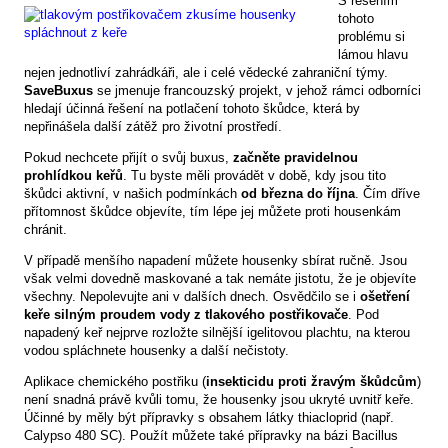
S řešením
tohoto
problému si
lámou hlavu
nejen jednotliví zahrádkáři, ale i celé vědecké zahraniční týmy.
SaveBuxus
se jmenuje francouzský projekt, v jehož rámci odborníci
hledají účinná řešení na potlačení tohoto škůdce, která by
nepřinášela další zátěž pro životní prostředí.
Pokud nechcete přijít o svůj buxus,
začněte pravidelnou
prohlídkou keřů
. Tu byste měli provádět v době, kdy jsou tito
škůdci aktivní, v našich podmínkách
od března do října
. Čím dříve
přítomnost škůdce objevíte, tím lépe jej můžete proti housenkám
chránit.
V případě menšího napadení můžete housenky sbírat ručně. Jsou
však velmi dovedně maskované a tak nemáte jistotu, že je objevíte
všechny. Nepolevujte ani v dalších dnech. Osvědčilo se i
ošetření
keře silným proudem vody z tlakového postřikovače
. Pod
napadený keř nejprve rozložte silnější igelitovou plachtu, na kterou
vodou spláchnete housenky a další nečistoty.
Aplikace chemického postřiku (
insekticidu proti žravým škůdcům
)
není snadná právě kvůli tomu, že housenky jsou ukryté uvnitř keře.
Účinné by měly být přípravky s obsahem látky thiacloprid (např.
Calypso 480 SC). Použít můžete také přípravky na bázi Bacillus