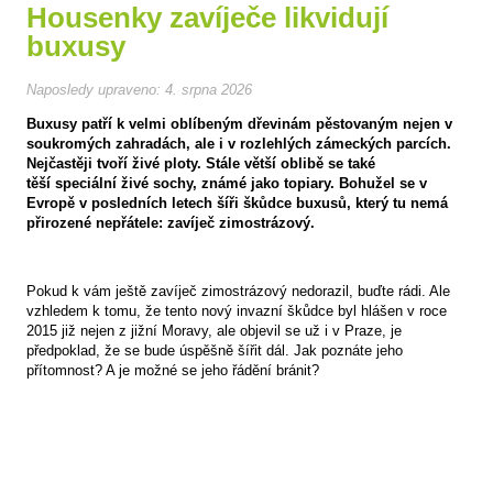
Housenky zavíječe likvidují
buxusy
Naposledy upraveno:
4. srpna 2026
Buxusy patří k velmi oblíbeným dřevinám pěstovaným nejen v
soukromých zahradách, ale i v rozlehlých zámeckých parcích.
Nejčastěji tvoří živé ploty. Stále větší oblibě se také
těší speciální živé sochy, známé jako topiary. Bohužel se v
Evropě v posledních letech šíři škůdce buxusů, který tu nemá
přirozené nepřátele: zavíječ zimostrázový.
Pokud k vám ještě zavíječ zimostrázový nedorazil, buďte rádi. Ale
vzhledem k tomu, že tento nový invazní škůdce byl hlášen v roce
2015 již nejen z jižní Moravy, ale objevil se už i v Praze, je
předpoklad, že se bude úspěšně šířit dál. Jak poznáte jeho
přítomnost? A je možné se jeho řádění bránit?