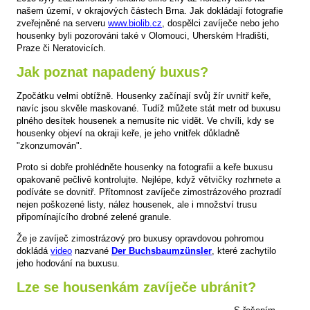
našem území, v okrajových částech Brna. Jak dokládají fotografie
zveřejněné na serveru
www.biolib.cz
, dospělci zavíječe nebo jeho
housenky byli pozorováni také v Olomouci, Uherském Hradišti,
Praze či Neratovicích.
Jak poznat napadený buxus?
Zpočátku velmi obtížně. Housenky začínají svůj žír uvnitř keře,
navíc jsou skvěle maskované. Tudíž můžete stát metr od buxusu
plného desítek housenek a nemusíte nic vidět. Ve chvíli, kdy se
housenky objeví na okraji keře, je jeho vnitřek důkladně
"zkonzumován".
Proto si dobře prohlédněte housenky na fotografii a keře buxusu
opakovaně pečlivě kontrolujte. Nejlépe, když větvičky rozhrnete a
podíváte se dovnitř. Přítomnost zavíječe zimostrázového prozradí
nejen poškozené listy, nález housenek, ale i množství trusu
připomínajícího drobné zelené granule.
Že je zavíječ zimostrázový pro buxusy opravdovou pohromou
dokládá
video
nazvané
Der Buchsbaumzünsler
, které zachytilo
jeho hodování na buxusu.
Lze se housenkám zavíječe ubránit?