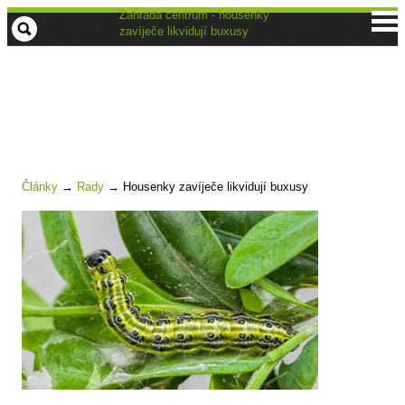
Zahrada centrum - housenky
zavíječe likvidují buxusy
Články
→
Rady
→
Housenky zavíječe likvidují buxusy