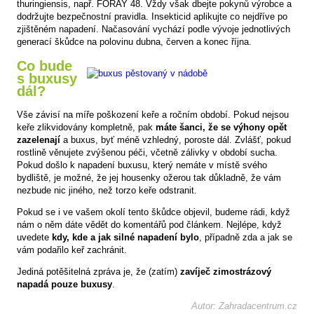
thuringiensis, např. FORAY 48. Vždy však dbejte pokynů výrobce a
dodržujte bezpečnostní pravidla. Insekticid aplikujte co nejdříve po
zjištěném napadení. Načasování vychází podle vývoje jednotlivých
generací škůdce na polovinu dubna, červen a konec října.
Co bude
s buxusy
dál?
Vše závisí na míře poškození keře a ročním období. Pokud nejsou
keře zlikvidovány kompletně, pak
máte šanci, že se výhony opět
zazelenají
a buxus, byť méně vzhledný, poroste dál. Zvlášť, pokud
rostlině věnujete zvýšenou péči, včetně zálivky v období sucha.
Pokud došlo k napadení buxusu, který nemáte v místě svého
bydliště, je možné, že jej housenky ožerou tak důkladně, že vám
nezbude nic jiného, než torzo keře odstranit.
Pokud se i ve vašem okolí tento škůdce objevil, budeme rádi, když
nám o něm dáte vědět do komentářů pod článkem. Nejlépe, když
uvedete
kdy, kde a jak silné napadení bylo
, případně zda a jak se
vám podařilo keř zachránit.
Jediná potěšitelná zpráva je, že (zatím)
zavíječ zimostrázový
napadá pouze buxusy
.
Autor: Zahradacentrum.cz