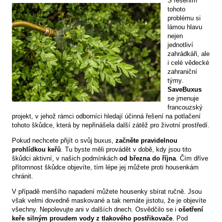
S řešením
tohoto
problému si
lámou hlavu
nejen
jednotliví
zahrádkáři, ale
i celé vědecké
zahraniční
týmy.
SaveBuxus
se jmenuje
francouzský
projekt, v jehož rámci odborníci hledají účinná řešení na potlačení
tohoto škůdce, která by nepřinášela další zátěž pro životní prostředí.
Pokud nechcete přijít o svůj buxus,
začněte pravidelnou
prohlídkou keřů
. Tu byste měli provádět v době, kdy jsou tito
škůdci aktivní, v našich podmínkách
od března do října
. Čím dříve
přítomnost škůdce objevíte, tím lépe jej můžete proti housenkám
chránit.
V případě menšího napadení můžete housenky sbírat ručně. Jsou
však velmi dovedně maskované a tak nemáte jistotu, že je objevíte
všechny. Nepolevujte ani v dalších dnech. Osvědčilo se i
ošetření
keře silným proudem vody z tlakového postřikovače
. Pod