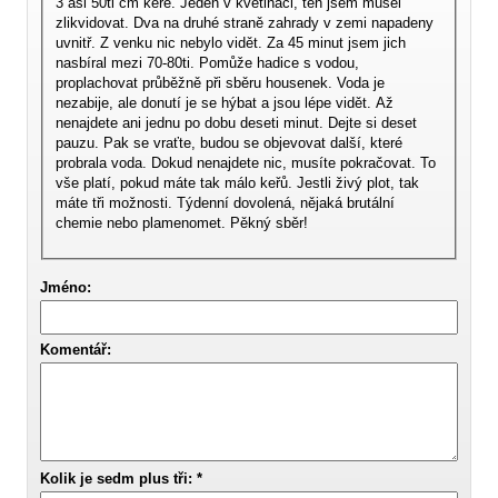
3 asi 50ti cm keře. Jeden v květináči, ten jsem musel
zlikvidovat. Dva na druhé straně zahrady v zemi napadeny
uvnitř. Z venku nic nebylo vidět. Za 45 minut jsem jich
nasbíral mezi 70-80ti. Pomůže hadice s vodou,
proplachovat průběžně při sběru housenek. Voda je
nezabije, ale donutí je se hýbat a jsou lépe vidět. Až
nenajdete ani jednu po dobu deseti minut. Dejte si deset
pauzu. Pak se vraťte, budou se objevovat další, které
probrala voda. Dokud nenajdete nic, musíte pokračovat. To
vše platí, pokud máte tak málo keřů. Jestli živý plot, tak
máte tři možnosti. Týdenní dovolená, nějaká brutální
chemie nebo plamenomet. Pěkný sběr!
Jméno:
Komentář:
Kolik je sedm plus tři: *