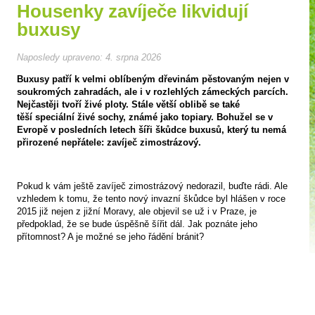
Housenky zavíječe likvidují
buxusy
Naposledy upraveno:
4. srpna 2026
Buxusy patří k velmi oblíbeným dřevinám pěstovaným nejen v
soukromých zahradách, ale i v rozlehlých zámeckých parcích.
Nejčastěji tvoří živé ploty. Stále větší oblibě se také
těší speciální živé sochy, známé jako topiary. Bohužel se v
Evropě v posledních letech šíři škůdce buxusů, který tu nemá
přirozené nepřátele: zavíječ zimostrázový.
Pokud k vám ještě zavíječ zimostrázový nedorazil, buďte rádi. Ale
vzhledem k tomu, že tento nový invazní škůdce byl hlášen v roce
2015 již nejen z jižní Moravy, ale objevil se už i v Praze, je
předpoklad, že se bude úspěšně šířit dál. Jak poznáte jeho
přítomnost? A je možné se jeho řádění bránit?