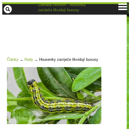
Zahrada centrum - housenky
zavíječe likvidují buxusy
Články
→
Rady
→
Housenky zavíječe likvidují buxusy