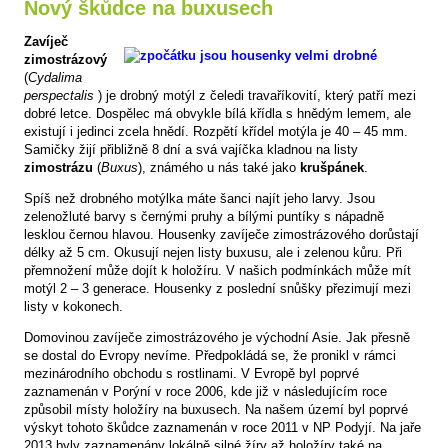
Nový škůdce na buxusech
Zavíječ
zimostrázový
(
Cydalima
perspectalis
) je drobný motýl z čeledi travaříkovití, který patří mezi
dobré letce. Dospělec má obvykle bílá křídla s hnědým lemem, ale
existují i jedinci zcela hnědí. Rozpětí křídel motýla je 40 – 45 mm.
Samičky žijí přibližně 8 dní a svá vajíčka kladnou na listy
zimostrázu
(
Buxus
), známého u nás také jako
krušpánek
.
Spíš než drobného motýlka máte šanci najít jeho larvy. Jsou
zelenožluté barvy s černými pruhy a bílými puntíky s nápadně
lesklou černou hlavou. Housenky zavíječe zimostrázového dorůstají
délky až 5 cm. Okusují nejen listy buxusu, ale i zelenou kůru. Při
přemnožení může dojít k holožíru. V našich podmínkách může mít
motýl 2 – 3 generace. Housenky z poslední snůšky přezimují mezi
listy v kokonech.
Domovinou zavíječe zimostrázového je východní Asie. Jak přesně
se dostal do Evropy nevíme. Předpokládá se, že pronikl v rámci
mezinárodního obchodu s rostlinami. V Evropě byl poprvé
zaznamenán v Porýní v roce 2006, kde již v následujícím roce
způsobil místy holožíry na buxusech. Na našem území byl poprvé
výskyt tohoto škůdce zaznamenán v roce 2011 v NP Podyjí. Na jaře
2013 byly zaznamenány lokálně silné žíry až holožíry také na