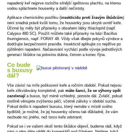
napadený keř nejprve rozložte silnější igelitovou plachtu, na kterou
vodou spláchnete housenky a další nečistoty.
Aplikace chemického postřiku (
insekticidu proti žravým škůdcům
)
není snadná právě kvůli tomu, že housenky jsou ukryté uvnitř keře.
Účinné by měly být přípravky s obsahem látky thiacloprid (např.
Calypso 480 SC). Použít můžete také přípravky na bázi Bacillus
thuringiensis, např. FORAY 48. Vždy však dbejte pokynů výrobce a
dodržujte bezpečnostní pravidla. Insekticid aplikujte co nejdříve po
zjištěném napadení. Načasování vychází podle vývoje jednotlivých
generací škůdce na polovinu dubna, červen a konec října.
Co bude
s buxusy
dál?
Vše závisí na míře poškození keře a ročním období. Pokud nejsou
keře zlikvidovány kompletně, pak
máte šanci, že se výhony opět
zazelenají
a buxus, byť méně vzhledný, poroste dál. Zvlášť, pokud
rostlině věnujete zvýšenou péči, včetně zálivky v období sucha.
Pokud došlo k napadení buxusu, který nemáte v místě svého
bydliště, je možné, že jej housenky ožerou tak důkladně, že vám
nezbude nic jiného, než torzo keře odstranit.
Pokud se i ve vašem okolí tento škůdce objevil, budeme rádi, když
nám o něm dáte vědět do komentářů pod článkem. Nejlépe, když