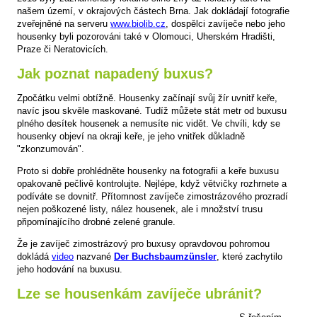
našem území, v okrajových částech Brna. Jak dokládají fotografie
zveřejněné na serveru
www.biolib.cz
, dospělci zavíječe nebo jeho
housenky byli pozorováni také v Olomouci, Uherském Hradišti,
Praze či Neratovicích.
Jak poznat napadený buxus?
Zpočátku velmi obtížně. Housenky začínají svůj žír uvnitř keře,
navíc jsou skvěle maskované. Tudíž můžete stát metr od buxusu
plného desítek housenek a nemusíte nic vidět. Ve chvíli, kdy se
housenky objeví na okraji keře, je jeho vnitřek důkladně
"zkonzumován".
Proto si dobře prohlédněte housenky na fotografii a keře buxusu
opakovaně pečlivě kontrolujte. Nejlépe, když větvičky rozhrnete a
podíváte se dovnitř. Přítomnost zavíječe zimostrázového prozradí
nejen poškozené listy, nález housenek, ale i množství trusu
připomínajícího drobné zelené granule.
Že je zavíječ zimostrázový pro buxusy opravdovou pohromou
dokládá
video
nazvané
Der Buchsbaumzünsler
, které zachytilo
jeho hodování na buxusu.
Lze se housenkám zavíječe ubránit?