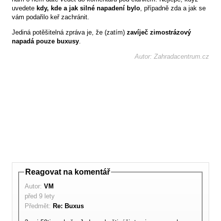
uvedete
kdy, kde a jak silné napadení bylo
, případně zda a jak se
vám podařilo keř zachránit.
Jediná potěšitelná zpráva je, že (zatím)
zavíječ zimostrázový
napadá pouze buxusy
.
Autor: Zahradacentrum.cz
Reagovat na komentář
Autor:
VM
před 9 lety
Předmět:
Re: Buxus