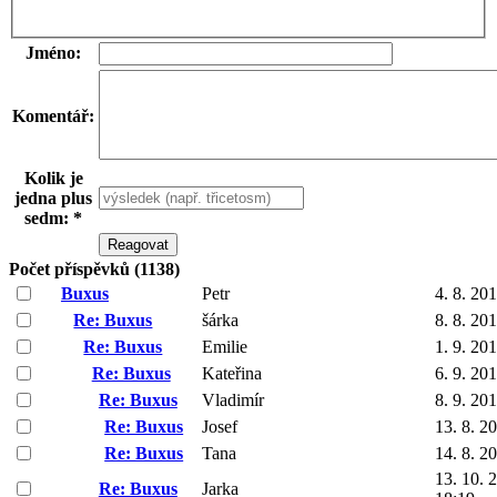
Jméno:
Komentář:
Kolik je
jedna plus
sedm: *
Počet příspěvků (1138)
Buxus
Petr
4. 8. 20
Re: Buxus
šárka
8. 8. 20
Re: Buxus
Emilie
1. 9. 20
Re: Buxus
Kateřina
6. 9. 20
Re: Buxus
Vladimír
8. 9. 20
Re: Buxus
Josef
13. 8. 2
Re: Buxus
Tana
14. 8. 2
13. 10. 
Re: Buxus
Jarka