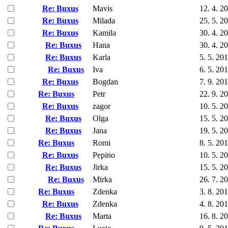
Re: Buxus
Mavis
12. 4. 2
Re: Buxus
Milada
25. 5. 2
Re: Buxus
Kamila
30. 4. 2
Re: Buxus
Hana
30. 4. 2
Re: Buxus
Karla
5. 5. 20
Re: Buxus
Iva
6. 5. 20
Re: Buxus
Bogdan
7. 9. 20
Re: Buxus
Petr
22. 9. 2
Re: Buxus
zagor
10. 5. 2
Re: Buxus
Olga
15. 5. 2
Re: Buxus
Jana
19. 5. 2
Re: Buxus
Romi
8. 5. 20
Re: Buxus
Pepino
10. 5. 2
Re: Buxus
Jirka
15. 5. 2
Re: Buxus
Mirka
26. 7. 2
Re: Buxus
Zdenka
3. 8. 20
Re: Buxus
Zdenka
4. 8. 20
Re: Buxus
Marta
16. 8. 2