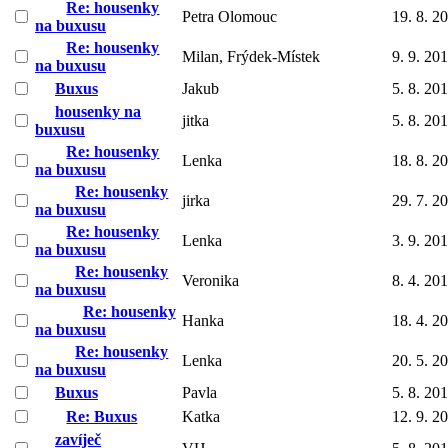
Re: housenky
Petra Olomouc
19. 8. 2
na buxusu
Re: housenky
Milan, Frýdek-Místek
9. 9. 20
na buxusu
Buxus
Jakub
5. 8. 20
housenky na
jitka
5. 8. 20
buxusu
Re: housenky
Lenka
18. 8. 2
na buxusu
Re: housenky
jirka
29. 7. 2
na buxusu
Re: housenky
Lenka
3. 9. 20
na buxusu
Re: housenky
Veronika
8. 4. 20
na buxusu
Re: housenky
Hanka
18. 4. 2
na buxusu
Re: housenky
Lenka
20. 5. 2
na buxusu
Buxus
Pavla
5. 8. 20
Re: Buxus
Katka
12. 9. 2
zavíječ