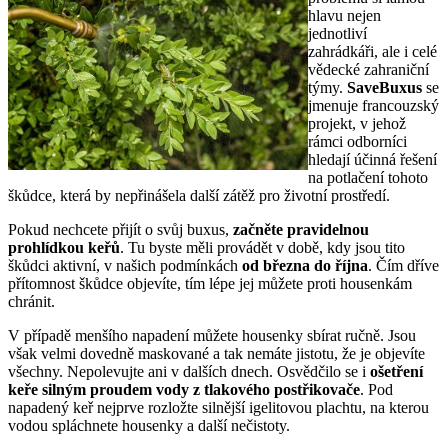
hlavu nejen
jednotliví
zahrádkáři, ale i celé
vědecké zahraniční
týmy.
SaveBuxus
se
jmenuje francouzský
projekt, v jehož
rámci odborníci
hledají účinná řešení
na potlačení tohoto
škůdce, která by nepřinášela další zátěž pro životní prostředí.
Pokud nechcete přijít o svůj buxus,
začněte pravidelnou
prohlídkou keřů
. Tu byste měli provádět v době, kdy jsou tito
škůdci aktivní, v našich podmínkách
od března do října
. Čím dříve
přítomnost škůdce objevíte, tím lépe jej můžete proti housenkám
chránit.
V případě menšího napadení můžete housenky sbírat ručně. Jsou
však velmi dovedně maskované a tak nemáte jistotu, že je objevíte
všechny. Nepolevujte ani v dalších dnech. Osvědčilo se i
ošetření
keře silným proudem vody z tlakového postřikovače
. Pod
napadený keř nejprve rozložte silnější igelitovou plachtu, na kterou
vodou spláchnete housenky a další nečistoty.