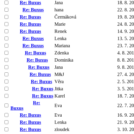
Re: Buxus
Jana
18. 8. 2
Re: Buxus
hana
22. 8. 2
Re: Buxus
Čermáková
19. 8. 2
Re: Buxus
Marie
24. 8. 2
Re: Buxus
Renek
14. 9. 2
Re: Buxus
Lenka
13. 5. 2
Re: Buxus
Mariana
23. 7. 2
Re: Buxus
Zdenka
4. 8. 20
Re: Buxus
Dominika
8. 8. 20
Re: Buxus
Jana
9. 8. 20
Re: Buxus
M&J
27. 4. 2
Re: Buxus
Věra
2. 5. 20
Re: Buxus
Jitka
3. 5. 20
Re: Buxus
Karel
18. 7. 2
Re:
Eva
22. 7. 2
Buxus
Re: Buxus
Eva
16. 9. 2
Re: Buxus
Lenka
21. 9. 2
Re: Buxus
zloudek
3. 10. 2