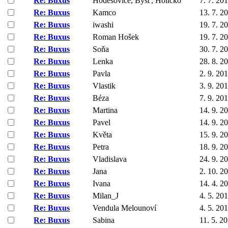
Re: Buxus
Hoděšovice, Býšť, Holicko
7. 7. 20
Re: Buxus
Kamco
13. 7. 2
Re: Buxus
iwashi
19. 7. 2
Re: Buxus
Roman Hošek
19. 7. 2
Re: Buxus
Soňa
30. 7. 2
Re: Buxus
Lenka
28. 8. 2
Re: Buxus
Pavla
2. 9. 20
Re: Buxus
Vlastik
3. 9. 20
Re: Buxus
Béza
7. 9. 20
Re: Buxus
Martina
14. 9. 2
Re: Buxus
Pavel
14. 9. 2
Re: Buxus
Květa
15. 9. 2
Re: Buxus
Petra
18. 9. 2
Re: Buxus
Vladislava
24. 9. 2
Re: Buxus
Jana
2. 10. 2
Re: Buxus
Ivana
14. 4. 2
Re: Buxus
Milan_J
4. 5. 20
Re: Buxus
Vendula Melounoví
4. 5. 20
Re: Buxus
Sabina
11. 5. 2