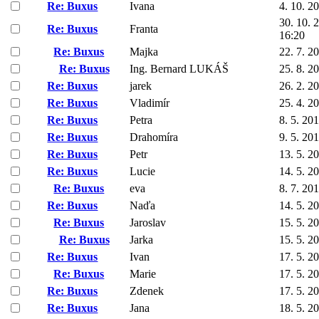
Re: Buxus
Ivana
4. 10. 2
30. 10. 
Re: Buxus
Franta
16:20
Re: Buxus
Majka
22. 7. 2
Re: Buxus
Ing. Bernard LUKÁŠ
25. 8. 2
Re: Buxus
jarek
26. 2. 2
Re: Buxus
Vladimír
25. 4. 2
Re: Buxus
Petra
8. 5. 20
Re: Buxus
Drahomíra
9. 5. 20
Re: Buxus
Petr
13. 5. 2
Re: Buxus
Lucie
14. 5. 2
Re: Buxus
eva
8. 7. 20
Re: Buxus
Naďa
14. 5. 2
Re: Buxus
Jaroslav
15. 5. 2
Re: Buxus
Jarka
15. 5. 2
Re: Buxus
Ivan
17. 5. 2
Re: Buxus
Marie
17. 5. 2
Re: Buxus
Zdenek
17. 5. 2
Re: Buxus
Jana
18. 5. 2