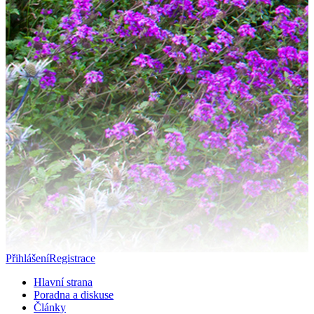
Přihlášení
Registrace
Hlavní strana
Poradna a diskuse
Články