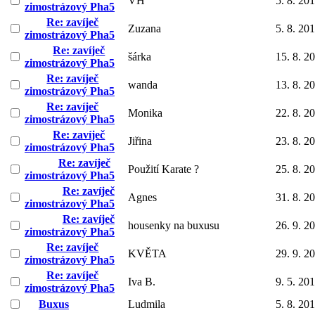
VH
5. 8. 20
zimostrázový Pha5
Re: zavíječ
Zuzana
5. 8. 20
zimostrázový Pha5
Re: zavíječ
šárka
15. 8. 2
zimostrázový Pha5
Re: zavíječ
wanda
13. 8. 2
zimostrázový Pha5
Re: zavíječ
Monika
22. 8. 2
zimostrázový Pha5
Re: zavíječ
Jiřina
23. 8. 2
zimostrázový Pha5
Re: zavíječ
Použití Karate ?
25. 8. 2
zimostrázový Pha5
Re: zavíječ
Agnes
31. 8. 2
zimostrázový Pha5
Re: zavíječ
housenky na buxusu
26. 9. 2
zimostrázový Pha5
Re: zavíječ
KVĚTA
29. 9. 2
zimostrázový Pha5
Re: zavíječ
Iva B.
9. 5. 20
zimostrázový Pha5
Buxus
Ludmila
5. 8. 20