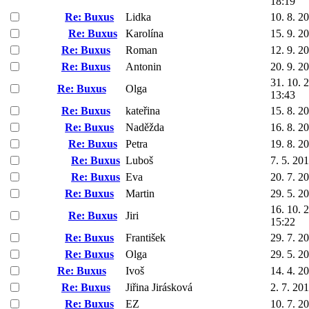
18:19
Re: Buxus
Lidka
10. 8. 2
Re: Buxus
Karolína
15. 9. 2
Re: Buxus
Roman
12. 9. 2
Re: Buxus
Antonin
20. 9. 2
31. 10. 
Re: Buxus
Olga
13:43
Re: Buxus
kateřina
15. 8. 2
Re: Buxus
Naděžda
16. 8. 2
Re: Buxus
Petra
19. 8. 2
Re: Buxus
Luboš
7. 5. 20
Re: Buxus
Eva
20. 7. 2
Re: Buxus
Martin
29. 5. 2
16. 10. 
Re: Buxus
Jiri
15:22
Re: Buxus
František
29. 7. 2
Re: Buxus
Olga
29. 5. 2
Re: Buxus
Ivoš
14. 4. 2
Re: Buxus
Jiřina Jirásková
2. 7. 20
Re: Buxus
EZ
10. 7. 2