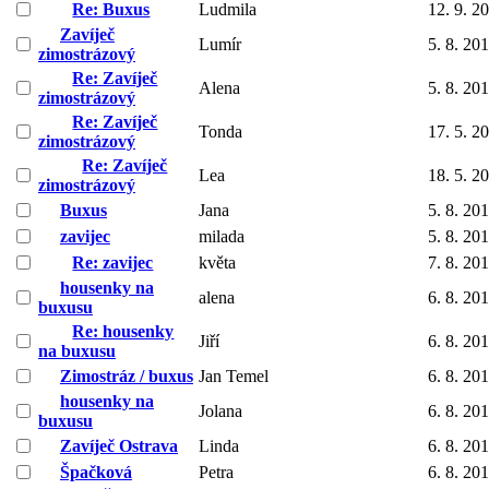
Re: Buxus
Ludmila
12. 9. 2
Zavíječ
Lumír
5. 8. 20
zimostrázový
Re: Zavíječ
Alena
5. 8. 20
zimostrázový
Re: Zavíječ
Tonda
17. 5. 2
zimostrázový
Re: Zavíječ
Lea
18. 5. 2
zimostrázový
Buxus
Jana
5. 8. 20
zavijec
milada
5. 8. 20
Re: zavijec
květa
7. 8. 20
housenky na
alena
6. 8. 20
buxusu
Re: housenky
Jiří
6. 8. 20
na buxusu
Zimostráz / buxus
Jan Temel
6. 8. 20
housenky na
Jolana
6. 8. 20
buxusu
Zavíječ Ostrava
Linda
6. 8. 20
Špačková
Petra
6. 8. 20