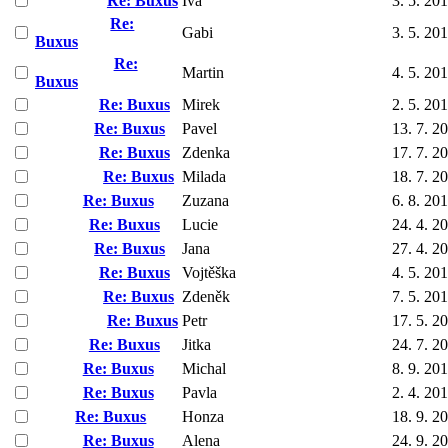
Re: Buxus
Iva
3. 5. 20
Re:
Gabi
3. 5. 20
Buxus
Re:
Martin
4. 5. 20
Buxus
Re: Buxus
Mirek
2. 5. 20
Re: Buxus
Pavel
13. 7. 2
Re: Buxus
Zdenka
17. 7. 2
Re: Buxus
Milada
18. 7. 2
Re: Buxus
Zuzana
6. 8. 20
Re: Buxus
Lucie
24. 4. 2
Re: Buxus
Jana
27. 4. 2
Re: Buxus
Vojtěška
4. 5. 20
Re: Buxus
Zdeněk
7. 5. 20
Re: Buxus
Petr
17. 5. 2
Re: Buxus
Jitka
24. 7. 2
Re: Buxus
Michal
8. 9. 20
Re: Buxus
Pavla
2. 4. 20
Re: Buxus
Honza
18. 9. 2
Re: Buxus
Alena
24. 9. 2