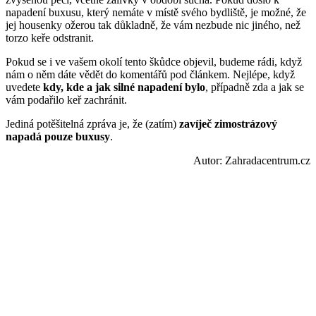
napadení buxusu, který nemáte v místě svého bydliště, je možné, že
jej housenky ožerou tak důkladně, že vám nezbude nic jiného, než
torzo keře odstranit.
Pokud se i ve vašem okolí tento škůdce objevil, budeme rádi, když
nám o něm dáte vědět do komentářů pod článkem. Nejlépe, když
uvedete
kdy, kde a jak silné napadení bylo
, případně zda a jak se
vám podařilo keř zachránit.
Jediná potěšitelná zpráva je, že (zatím)
zavíječ zimostrázový
napadá pouze buxusy
.
Autor: Zahradacentrum.cz