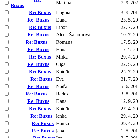
Martina
7. 9. 20
Buxus
Re: Buxus
Dagmar
3. 9. 20
Re: Buxus
Dana
23. 5. 2
Re: Buxus
Libor
22. 7. 2
Re: Buxus
Alena Žahourová
10. 7. 2
Re: Buxus
Romana
17. 5. 2
Re: Buxus
Hana
17. 5. 2
Re: Buxus
Mirka
29. 4. 2
Re: Buxus
Olga
22. 5. 2
Re: Buxus
Kateřina
25. 7. 2
Re: Buxus
Eva
31. 7. 2
Re: Buxus
Naďa
5. 6. 20
Re: Buxus
Radek
3. 8. 20
Re: Buxus
Dana
12. 9. 2
Re: Buxus
Kateřina
27. 4. 2
Re: Buxus
lenka
29. 4. 2
Re: Buxus
Hanka
29. 4. 2
Re: Buxus
jana
1. 5. 20