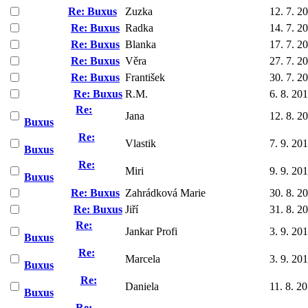
Re: Buxus
Zuzka
12. 7. 2
Re: Buxus
Radka
14. 7. 2
Re: Buxus
Blanka
17. 7. 2
Re: Buxus
Věra
27. 7. 2
Re: Buxus
František
30. 7. 2
Re: Buxus
R.M.
6. 8. 20
Re:
Jana
12. 8. 2
Buxus
Re:
Vlastik
7. 9. 20
Buxus
Re:
Miri
9. 9. 20
Buxus
Re: Buxus
Zahrádková Marie
30. 8. 2
Re: Buxus
Jiří
31. 8. 2
Re:
Jankar Profi
3. 9. 20
Buxus
Re:
Marcela
3. 9. 20
Buxus
Re:
Daniela
11. 8. 2
Buxus
Re: