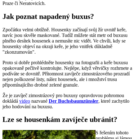
Praze či Neratovicích.
Jak poznat napadený buxus?
Zpočátku velmi obtížně. Housenky začínají svůj žír uvnitř keře,
navíc jsou skvěle maskované. Tudíž můžete stát metr od buxusu
plného desítek housenek a nemusíte nic vidět. Ve chvíli, kdy se
housenky objeví na okraji keře, je jeho vnitřek důkladně
"zkonzumován".
Proto si dobře prohlédněte housenky na fotografii a keře buxusu
opakovaně pečlivě kontrolujte. Nejlépe, když větvičky rozhrnete a
podíváte se dovnitř. Přítomnost zavíječe zimostrázového prozradí
nejen poškozené listy, nález housenek, ale i množství trusu
připomínajícího drobné zelené granule.
Že je zavíječ zimostrázový pro buxusy opravdovou pohromou
dokládá
video
nazvané
Der Buchsbaumzünsler
, které zachytilo
jeho hodování na buxusu.
Lze se housenkám zavíječe ubránit?
S řešením tohoto
problému si lámou