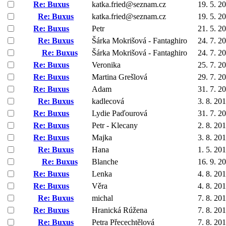
Re: Buxus
katka.fried@seznam.cz
19. 5. 2
Re: Buxus
katka.fried@seznam.cz
19. 5. 2
Re: Buxus
Petr
21. 5. 2
Re: Buxus
Šárka Mokrišová - Fantaghiro
24. 7. 2
Re: Buxus
Šárka Mokrišová - Fantaghiro
24. 7. 2
Re: Buxus
Veronika
25. 7. 2
Re: Buxus
Martina Grešlová
29. 7. 2
Re: Buxus
Adam
31. 7. 2
Re: Buxus
kadlecová
3. 8. 20
Re: Buxus
Lydie Paďourová
31. 7. 2
Re: Buxus
Petr - Klecany
2. 8. 20
Re: Buxus
Majka
3. 8. 20
Re: Buxus
Hana
1. 5. 20
Re: Buxus
Blanche
16. 9. 2
Re: Buxus
Lenka
4. 8. 20
Re: Buxus
Věra
4. 8. 20
Re: Buxus
michal
7. 8. 20
Re: Buxus
Hranická Rúžena
7. 8. 20
Re: Buxus
Petra Přecechtělová
7. 8. 20