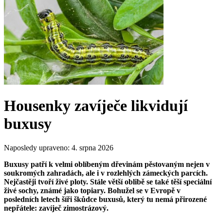
Housenky zavíječe likvidují
buxusy
Naposledy upraveno:
4. srpna 2026
Buxusy patří k velmi oblíbeným dřevinám pěstovaným nejen v
soukromých zahradách, ale i v rozlehlých zámeckých parcích.
Nejčastěji tvoří živé ploty. Stále větší oblibě se také těší speciální
živé sochy, známé jako topiary. Bohužel se v Evropě v
posledních letech šíři škůdce buxusů, který tu nemá přirozené
nepřátele: zavíječ zimostrázový.