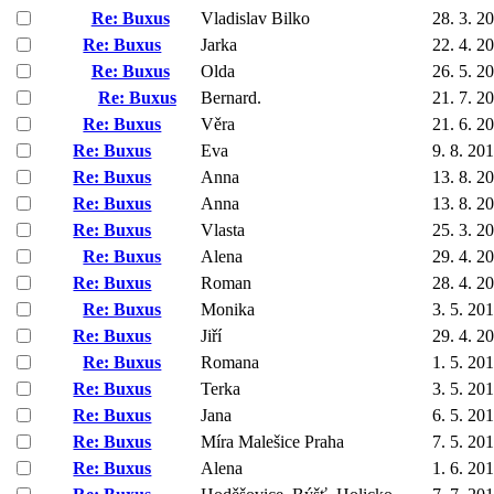
Re: Buxus
Vladislav Bilko
28. 3. 2
Re: Buxus
Jarka
22. 4. 2
Re: Buxus
Olda
26. 5. 2
Re: Buxus
Bernard.
21. 7. 2
Re: Buxus
Věra
21. 6. 2
Re: Buxus
Eva
9. 8. 20
Re: Buxus
Anna
13. 8. 2
Re: Buxus
Anna
13. 8. 2
Re: Buxus
Vlasta
25. 3. 2
Re: Buxus
Alena
29. 4. 2
Re: Buxus
Roman
28. 4. 2
Re: Buxus
Monika
3. 5. 20
Re: Buxus
Jiří
29. 4. 2
Re: Buxus
Romana
1. 5. 20
Re: Buxus
Terka
3. 5. 20
Re: Buxus
Jana
6. 5. 20
Re: Buxus
Míra Malešice Praha
7. 5. 20
Re: Buxus
Alena
1. 6. 20