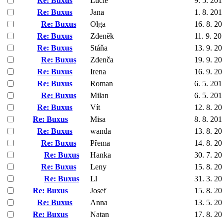
Re: Buxus
Lucie
9. 5. 20
Re: Buxus
Jana
1. 8. 20
Re: Buxus
Olga
16. 8. 2
Re: Buxus
Zdeněk
11. 9. 2
Re: Buxus
Stáňa
13. 9. 2
Re: Buxus
Zdenča
19. 9. 2
Re: Buxus
Irena
16. 9. 2
Re: Buxus
Roman
6. 5. 20
Re: Buxus
Milan
6. 5. 20
Re: Buxus
Vít
12. 8. 2
Re: Buxus
Misa
8. 8. 20
Re: Buxus
wanda
13. 8. 2
Re: Buxus
Přema
14. 8. 2
Re: Buxus
Hanka
30. 7. 2
Re: Buxus
Leny
15. 8. 2
Re: Buxus
Ll
31. 3. 2
Re: Buxus
Josef
15. 8. 2
Re: Buxus
Anna
13. 5. 2
Re: Buxus
Natan
17. 8. 2