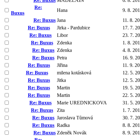
Re: Buxus
MADELAIN
6. 8. 20
Re:
Hana
9. 8. 20
Buxus
Re: Buxus
Jana
11. 8. 2
Re: Buxus
Jirka - Pardubice
17. 7. 2
Re: Buxus
Libor
23. 7. 2
Re: Buxus
Zdenka
1. 8. 20
Re: Buxus
Zdenka
4. 8. 20
Re: Buxus
Petra
16. 9. 2
Re: Buxus
Jiřina
11. 9. 2
Re: Buxus
milena kotásková
12. 5. 2
Re: Buxus
Jitka
12. 5. 2
Re: Buxus
Martin
19. 5. 2
Re: Buxus
Martin
22. 5. 2
Re: Buxus
Marie UREDNICKOVA
31. 5. 2
Re: Buxus
Zita
1. 7. 20
Re: Buxus
Jaroslava Tůmová
30. 7. 2
Re: Buxus
Radka
8. 8. 20
Re: Buxus
Zdeněk Novák
8. 9. 20
Re: