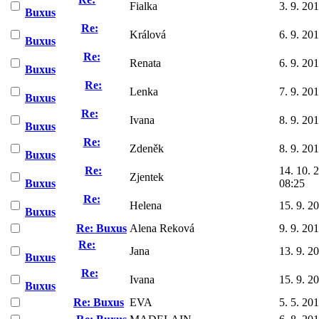
Fialka
3. 9. 20
Buxus
Re:
Králová
6. 9. 20
Buxus
Re:
Renata
6. 9. 20
Buxus
Re:
Lenka
7. 9. 20
Buxus
Re:
Ivana
8. 9. 20
Buxus
Re:
Zdeněk
8. 9. 20
Buxus
Re:
14. 10. 
Zjentek
Buxus
08:25
Re:
Helena
15. 9. 2
Buxus
Re: Buxus
Alena Reková
9. 9. 20
Re:
Jana
13. 9. 2
Buxus
Re:
Ivana
15. 9. 2
Buxus
Re: Buxus
EVA
5. 5. 20