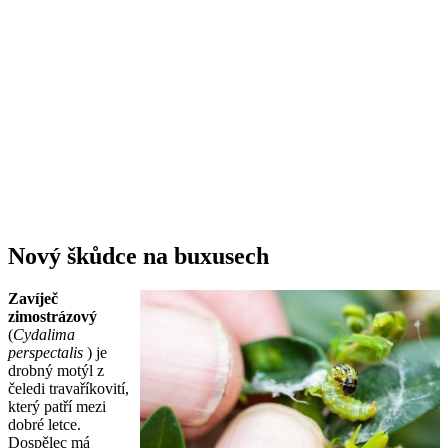
Nový škůdce na buxusech
Zavíječ
zimostrázový
(
Cydalima
perspectalis
) je
drobný motýl z
čeledi travaříkovití,
který patří mezi
dobré letce.
Dospělec má