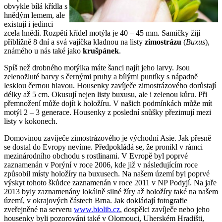
obvykle bílá křídla s
hnědým lemem, ale
existují i jedinci
zcela hnědí. Rozpětí křídel motýla je 40 – 45 mm. Samičky žijí
přibližně 8 dní a svá vajíčka kladnou na listy
zimostrázu
(
Buxus
),
známého u nás také jako
krušpánek
.
Spíš než drobného motýlka máte šanci najít jeho larvy. Jsou
zelenožluté barvy s černými pruhy a bílými puntíky s nápadně
lesklou černou hlavou. Housenky zavíječe zimostrázového dorůstají
délky až 5 cm. Okusují nejen listy buxusu, ale i zelenou kůru. Při
přemnožení může dojít k holožíru. V našich podmínkách může mít
motýl 2 – 3 generace. Housenky z poslední snůšky přezimují mezi
listy v kokonech.
Domovinou zavíječe zimostrázového je východní Asie. Jak přesně
se dostal do Evropy nevíme. Předpokládá se, že pronikl v rámci
mezinárodního obchodu s rostlinami. V Evropě byl poprvé
zaznamenán v Porýní v roce 2006, kde již v následujícím roce
způsobil místy holožíry na buxusech. Na našem území byl poprvé
výskyt tohoto škůdce zaznamenán v roce 2011 v NP Podyjí. Na jaře
2013 byly zaznamenány lokálně silné žíry až holožíry také na našem
území, v okrajových částech Brna. Jak dokládají fotografie
zveřejněné na serveru
www.biolib.cz
, dospělci zavíječe nebo jeho
housenky byli pozorováni také v Olomouci, Uherském Hradišti,