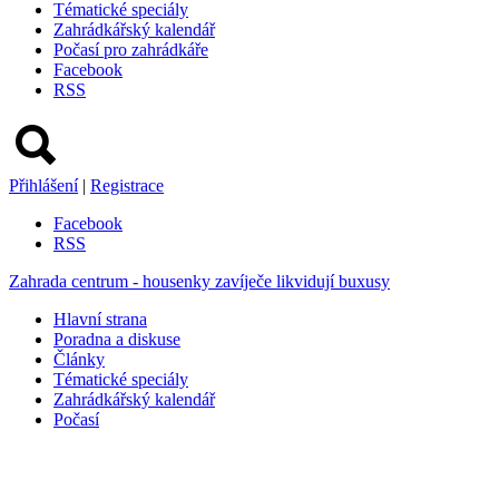
Tématické speciály
Zahrádkářský kalendář
Počasí pro zahrádkáře
Facebook
RSS
Přihlášení
|
Registrace
Facebook
RSS
Zahrada centrum - housenky zavíječe likvidují buxusy
Hlavní strana
Poradna a diskuse
Články
Tématické speciály
Zahrádkářský kalendář
Počasí