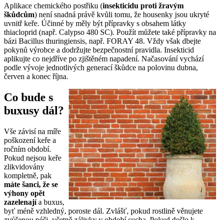
Aplikace chemického postřiku (
insekticidu proti žravým
škůdcům
) není snadná právě kvůli tomu, že housenky jsou ukryté
uvnitř keře. Účinné by měly být přípravky s obsahem látky
thiacloprid (např. Calypso 480 SC). Použít můžete také přípravky na
bázi Bacillus thuringiensis, např. FORAY 48. Vždy však dbejte
pokynů výrobce a dodržujte bezpečnostní pravidla. Insekticid
aplikujte co nejdříve po zjištěném napadení. Načasování vychází
podle vývoje jednotlivých generací škůdce na polovinu dubna,
červen a konec října.
Co bude s
buxusy dál?
Vše závisí na míře
poškození keře a
ročním období.
Pokud nejsou keře
zlikvidovány
kompletně, pak
máte šanci, že se
výhony opět
zazelenají
a buxus,
byť méně vzhledný, poroste dál. Zvlášť, pokud rostlině věnujete
zvýšenou péči, včetně zálivky v období sucha. Pokud došlo k