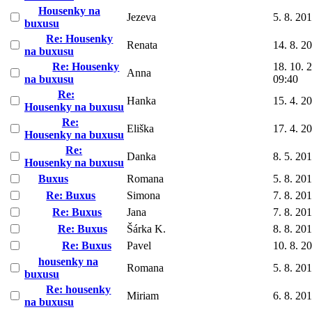
Housenky na
Jezeva
5. 8. 20
buxusu
Re: Housenky
Renata
14. 8. 2
na buxusu
Re: Housenky
18. 10. 
Anna
na buxusu
09:40
Re:
Hanka
15. 4. 2
Housenky na buxusu
Re:
Eliška
17. 4. 2
Housenky na buxusu
Re:
Danka
8. 5. 20
Housenky na buxusu
Buxus
Romana
5. 8. 20
Re: Buxus
Simona
7. 8. 20
Re: Buxus
Jana
7. 8. 20
Re: Buxus
Šárka K.
8. 8. 20
Re: Buxus
Pavel
10. 8. 2
housenky na
Romana
5. 8. 20
buxusu
Re: housenky
Miriam
6. 8. 20
na buxusu