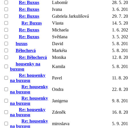
Re: Buxus
Lubomír
28. 5. 2
Re: Buxus
Ivana
3. 6. 20
Re: Buxus
Gabriela Jarkulišová
29. 7. 2
Re: Buxus
Vlasta
14. 5. 2
Re: Buxus
Michaela
1. 6. 20
Re: Buxus
Světlana
3. 5. 20
buxus
David
5. 8. 20
Bělochová
Markéta
5. 8. 20
Re: Bělochová
Monika
12. 8. 2
housenky na
Kamila
5. 8. 20
buxusu
Re: housenky
Pavel
11. 8. 2
na buxusu
Re: housenky
Ondra
22. 8. 2
na buxusu
Re: housenky
Janigena
9. 8. 20
na buxusu
Re: housenky
Zdeněk
16. 8. 2
na buxusu
Re: housenky
miroslava
5. 9. 20
na buxusu