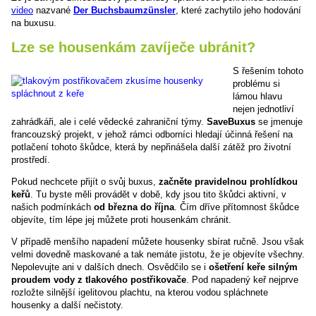
video
nazvané
Der Buchsbaumzünsler
, které zachytilo jeho hodování
na buxusu.
Lze se housenkám zavíječe ubránit?
S řešením tohoto
problému si
lámou hlavu
nejen jednotliví
zahrádkáři, ale i celé vědecké zahraniční týmy.
SaveBuxus
se jmenuje
francouzský projekt, v jehož rámci odborníci hledají účinná řešení na
potlačení tohoto škůdce, která by nepřinášela další zátěž pro životní
prostředí.
Pokud nechcete přijít o svůj buxus,
začněte pravidelnou prohlídkou
keřů
. Tu byste měli provádět v době, kdy jsou tito škůdci aktivní, v
našich podmínkách
od března do října
. Čím dříve přítomnost škůdce
objevíte, tím lépe jej můžete proti housenkám chránit.
V případě menšího napadení můžete housenky sbírat ručně. Jsou však
velmi dovedně maskované a tak nemáte jistotu, že je objevíte všechny.
Nepolevujte ani v dalších dnech. Osvědčilo se i
ošetření keře silným
proudem vody z tlakového postřikovače
. Pod napadený keř nejprve
rozložte silnější igelitovou plachtu, na kterou vodou spláchnete
housenky a další nečistoty.