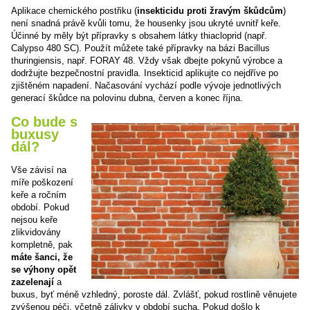
Aplikace chemického postřiku (
insekticidu proti žravým škůdcům
)
není snadná právě kvůli tomu, že housenky jsou ukryté uvnitř keře.
Účinné by měly být přípravky s obsahem látky thiacloprid (např.
Calypso 480 SC). Použít můžete také přípravky na bázi Bacillus
thuringiensis, např. FORAY 48. Vždy však dbejte pokynů výrobce a
dodržujte bezpečnostní pravidla. Insekticid aplikujte co nejdříve po
zjištěném napadení. Načasování vychází podle vývoje jednotlivých
generací škůdce na polovinu dubna, červen a konec října.
Co bude s
buxusy
dál?
Vše závisí na
míře poškození
keře a ročním
období. Pokud
nejsou keře
zlikvidovány
kompletně, pak
máte šanci, že
se výhony opět
zazelenají
a
buxus, byť méně vzhledný, poroste dál. Zvlášť, pokud rostlině věnujete
zvýšenou péči, včetně zálivky v období sucha. Pokud došlo k