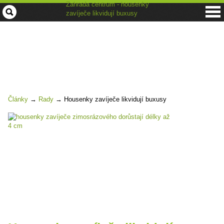
Zahrada centrum - housenky
zavíječe likvidují buxusy
Články
→
Rady
→
Housenky zavíječe likvidují buxusy