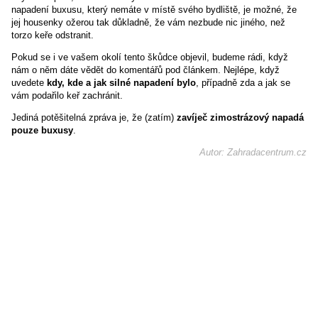
napadení buxusu, který nemáte v místě svého bydliště, je možné, že
jej housenky ožerou tak důkladně, že vám nezbude nic jiného, než
torzo keře odstranit.
Pokud se i ve vašem okolí tento škůdce objevil, budeme rádi, když
nám o něm dáte vědět do komentářů pod článkem. Nejlépe, když
uvedete
kdy, kde a jak silné napadení bylo
, případně zda a jak se
vám podařilo keř zachránit.
Jediná potěšitelná zpráva je, že (zatím)
zavíječ zimostrázový napadá
pouze buxusy
.
Autor: Zahradacentrum.cz