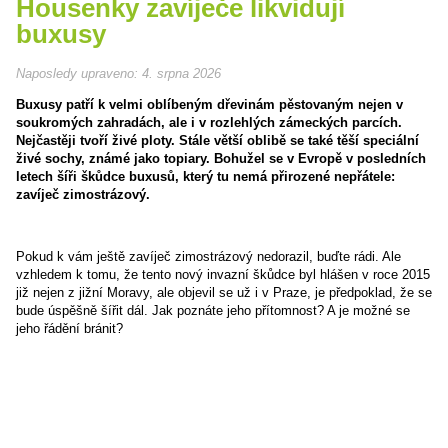
Housenky zavíječe likvidují
buxusy
Naposledy upraveno:
4. srpna 2026
Buxusy patří k velmi oblíbeným dřevinám pěstovaným nejen v
soukromých zahradách, ale i v rozlehlých zámeckých parcích.
Nejčastěji tvoří živé ploty. Stále větší oblibě se také těší speciální
živé sochy, známé jako topiary. Bohužel se v Evropě v posledních
letech šíři škůdce buxusů, který tu nemá přirozené nepřátele:
zavíječ zimostrázový.
Pokud k vám ještě zavíječ zimostrázový nedorazil, buďte rádi. Ale
vzhledem k tomu, že tento nový invazní škůdce byl hlášen v roce 2015
již nejen z jižní Moravy, ale objevil se už i v Praze, je předpoklad, že se
bude úspěšně šířit dál. Jak poznáte jeho přítomnost? A je možné se
jeho řádění bránit?