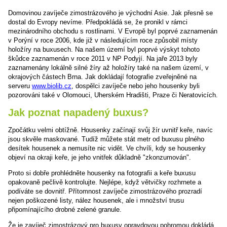
Domovinou zavíječe zimostrázového je východní Asie. Jak přesně se
dostal do Evropy nevíme. Předpokládá se, že pronikl v rámci
mezinárodního obchodu s rostlinami. V Evropě byl poprvé zaznamenán
v Porýní v roce 2006, kde již v následujícím roce způsobil místy
holožíry na buxusech. Na našem území byl poprvé výskyt tohoto
škůdce zaznamenán v roce 2011 v NP Podyjí. Na jaře 2013 byly
zaznamenány lokálně silné žíry až holožíry také na našem území, v
okrajových částech Brna. Jak dokládají fotografie zveřejněné na
serveru
www.biolib.cz
, dospělci zavíječe nebo jeho housenky byli
pozorováni také v Olomouci, Uherském Hradišti, Praze či Neratovicích.
Jak poznat napadený buxus?
Zpočátku velmi obtížně. Housenky začínají svůj žír uvnitř keře, navíc
jsou skvěle maskované. Tudíž můžete stát metr od buxusu plného
desítek housenek a nemusíte nic vidět. Ve chvíli, kdy se housenky
objeví na okraji keře, je jeho vnitřek důkladně "zkonzumován".
Proto si dobře prohlédněte housenky na fotografii a keře buxusu
opakovaně pečlivě kontrolujte. Nejlépe, když větvičky rozhrnete a
podíváte se dovnitř. Přítomnost zavíječe zimostrázového prozradí
nejen poškozené listy, nález housenek, ale i množství trusu
připomínajícího drobné zelené granule.
Že je zavíječ zimostrázový pro buxusy opravdovou pohromou dokládá