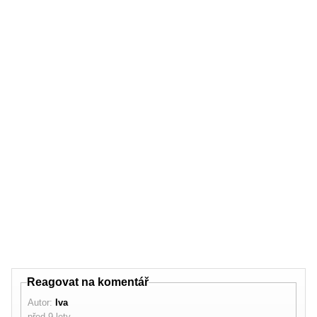
Reagovat na komentář
Autor:
Iva
před 9 lety