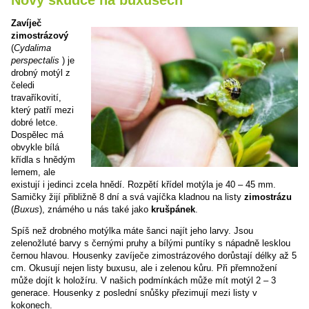
Zavíječ
zimostrázový
(
Cydalima
perspectalis
) je
drobný motýl z
čeledi
travaříkovití,
který patří mezi
dobré letce.
Dospělec má
obvykle bílá
křídla s hnědým
lemem, ale
existují i jedinci zcela hnědí. Rozpětí křídel motýla je 40 – 45 mm.
Samičky žijí přibližně 8 dní a svá vajíčka kladnou na listy
zimostrázu
(
Buxus
), známého u nás také jako
krušpánek
.
Spíš než drobného motýlka máte šanci najít jeho larvy. Jsou
zelenožluté barvy s černými pruhy a bílými puntíky s nápadně lesklou
černou hlavou. Housenky zavíječe zimostrázového dorůstají délky až 5
cm. Okusují nejen listy buxusu, ale i zelenou kůru. Při přemnožení
může dojít k holožíru. V našich podmínkách může mít motýl 2 – 3
generace. Housenky z poslední snůšky přezimují mezi listy v
kokonech.