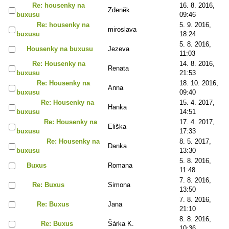
Re: housenky na
16. 8. 2016,
Zdeněk
buxusu
09:46
Re: housenky na
5. 9. 2016,
miroslava
buxusu
18:24
5. 8. 2016,
Housenky na buxusu
Jezeva
11:03
Re: Housenky na
14. 8. 2016,
Renata
buxusu
21:53
Re: Housenky na
18. 10. 2016,
Anna
buxusu
09:40
Re: Housenky na
15. 4. 2017,
Hanka
buxusu
14:51
Re: Housenky na
17. 4. 2017,
Eliška
buxusu
17:33
Re: Housenky na
8. 5. 2017,
Danka
buxusu
13:30
5. 8. 2016,
Buxus
Romana
11:48
7. 8. 2016,
Re: Buxus
Simona
13:50
7. 8. 2016,
Re: Buxus
Jana
21:10
8. 8. 2016,
Re: Buxus
Šárka K.
10:36