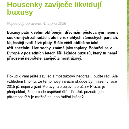
Housenky zavíječe likvidují
buxusy
Naposledy upraveno:
4. srpna 2026
Buxusy patří k velmi oblíbeným dřevinám pěstovaným nejen v
soukromých zahradách, ale i v rozlehlých zámeckých parcích.
Nejčastěji tvoří živé ploty. Stále větší oblibě se také
těší speciální živé sochy, známé jako topiary. Bohužel se v
Evropě v posledních letech šíři škůdce buxusů, který tu nemá
přirozené nepřátele: zavíječ zimostrázový.
Pokud k vám ještě zavíječ zimostrázový nedorazil, buďte rádi. Ale
vzhledem k tomu, že tento nový invazní škůdce byl hlášen v roce
2015 již nejen z jižní Moravy, ale objevil se už i v Praze, je
předpoklad, že se bude úspěšně šířit dál. Jak poznáte jeho
přítomnost? A je možné se jeho řádění bránit?