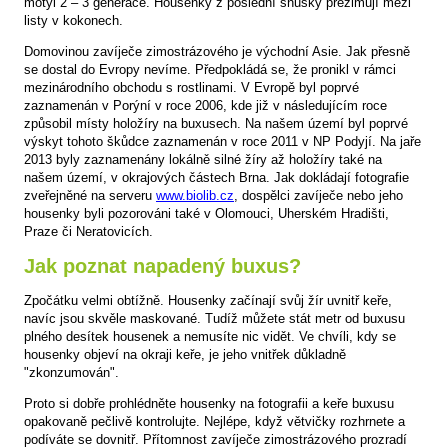
motýl 2 – 3 generace. Housenky z poslední snůšky přezimují mezi
listy v kokonech.
Domovinou zavíječe zimostrázového je východní Asie. Jak přesně
se dostal do Evropy nevíme. Předpokládá se, že pronikl v rámci
mezinárodního obchodu s rostlinami. V Evropě byl poprvé
zaznamenán v Porýní v roce 2006, kde již v následujícím roce
způsobil místy holožíry na buxusech. Na našem území byl poprvé
výskyt tohoto škůdce zaznamenán v roce 2011 v NP Podyjí. Na jaře
2013 byly zaznamenány lokálně silné žíry až holožíry také na
našem území, v okrajových částech Brna. Jak dokládají fotografie
zveřejněné na serveru
www.biolib.cz
, dospělci zavíječe nebo jeho
housenky byli pozorováni také v Olomouci, Uherském Hradišti,
Praze či Neratovicích.
Jak poznat napadený buxus?
Zpočátku velmi obtížně. Housenky začínají svůj žír uvnitř keře,
navíc jsou skvěle maskované. Tudíž můžete stát metr od buxusu
plného desítek housenek a nemusíte nic vidět. Ve chvíli, kdy se
housenky objeví na okraji keře, je jeho vnitřek důkladně
"zkonzumován".
Proto si dobře prohlédněte housenky na fotografii a keře buxusu
opakovaně pečlivě kontrolujte. Nejlépe, když větvičky rozhrnete a
podíváte se dovnitř. Přítomnost zavíječe zimostrázového prozradí