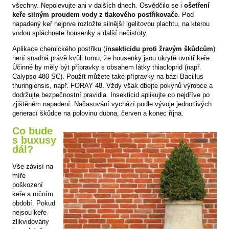
všechny. Nepolevujte ani v dalších dnech. Osvědčilo se i
ošetření
keře silným proudem vody z tlakového postřikovače
. Pod
napadený keř nejprve rozložte silnější igelitovou plachtu, na kterou
vodou spláchnete housenky a další nečistoty.
Aplikace chemického postřiku (
insekticidu proti žravým škůdcům
)
není snadná právě kvůli tomu, že housenky jsou ukryté uvnitř keře.
Účinné by měly být přípravky s obsahem látky thiacloprid (např.
Calypso 480 SC). Použít můžete také přípravky na bázi Bacillus
thuringiensis, např. FORAY 48. Vždy však dbejte pokynů výrobce a
dodržujte bezpečnostní pravidla. Insekticid aplikujte co nejdříve po
zjištěném napadení. Načasování vychází podle vývoje jednotlivých
generací škůdce na polovinu dubna, červen a konec října.
Co bude
s buxusy
dál?
Vše závisí na
míře
poškození
keře a ročním
období. Pokud
nejsou keře
zlikvidovány