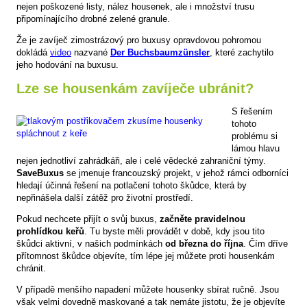
nejen poškozené listy, nález housenek, ale i množství trusu
připomínajícího drobné zelené granule.
Že je zavíječ zimostrázový pro buxusy opravdovou pohromou
dokládá
video
nazvané
Der Buchsbaumzünsler
, které zachytilo
jeho hodování na buxusu.
Lze se housenkám zavíječe ubránit?
S řešením
tohoto
problému si
lámou hlavu
nejen jednotliví zahrádkáři, ale i celé vědecké zahraniční týmy.
SaveBuxus
se jmenuje francouzský projekt, v jehož rámci odborníci
hledají účinná řešení na potlačení tohoto škůdce, která by
nepřinášela další zátěž pro životní prostředí.
Pokud nechcete přijít o svůj buxus,
začněte pravidelnou
prohlídkou keřů
. Tu byste měli provádět v době, kdy jsou tito
škůdci aktivní, v našich podmínkách
od března do října
. Čím dříve
přítomnost škůdce objevíte, tím lépe jej můžete proti housenkám
chránit.
V případě menšího napadení můžete housenky sbírat ručně. Jsou
však velmi dovedně maskované a tak nemáte jistotu, že je objevíte