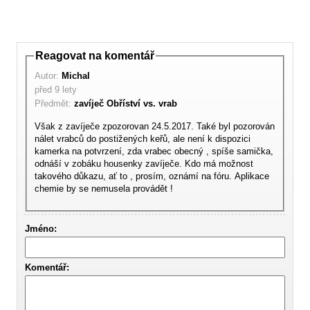
Reagovat na komentář
Autor:
Michal
před 9 lety
Předmět:
zavíječ Obříství vs. vrab
Však z zavíječe zpozorovan 24.5.2017. Také byl pozorován
nálet vrabců do postižených keřů, ale není k dispozici
kamerka na potvrzení, zda vrabec obecný , spíše samička,
odnáší v zobáku housenky zavíječe. Kdo má možnost
takového důkazu, ať to , prosím, oznámí na fóru. Aplikace
chemie by se nemusela provádět !
Jméno:
Komentář: