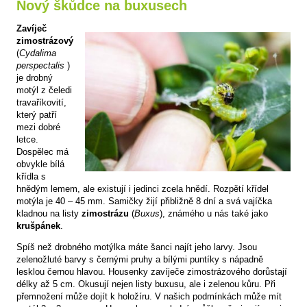
Nový škůdce na buxusech
Zavíječ
zimostrázový
(
Cydalima
perspectalis
)
je drobný
motýl z čeledi
travaříkovití,
který patří
mezi dobré
letce.
Dospělec má
obvykle bílá
křídla s
hnědým lemem, ale existují i jedinci zcela hnědí. Rozpětí křídel
motýla je 40 – 45 mm. Samičky žijí přibližně 8 dní a svá vajíčka
kladnou na listy
zimostrázu
(
Buxus
), známého u nás také jako
krušpánek
.
Spíš než drobného motýlka máte šanci najít jeho larvy. Jsou
zelenožluté barvy s černými pruhy a bílými puntíky s nápadně
lesklou černou hlavou. Housenky zavíječe zimostrázového dorůstají
délky až 5 cm. Okusují nejen listy buxusu, ale i zelenou kůru. Při
přemnožení může dojít k holožíru. V našich podmínkách může mít