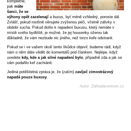
kompletně,
pak
máte
šanci, že se
výhony opět zazelenají
a buxus, byť méně vzhledný, poroste dál.
Zvlášť, pokud rostlině věnujete zvýšenou péči, včetně zálivky v
období sucha. Pokud došlo k napadení buxusu, který nemáte v
místě svého bydliště, je možné, že jej housenky ožerou tak
důkladně, že vám nezbude nic jiného, než torzo keře odstranit.
Pokud se i ve vašem okolí tento škůdce objevil, budeme rádi, když
nám o něm dáte vědět do komentářů pod článkem. Nejlépe, když
uvedete
kdy, kde a jak silné napadení bylo
, případně zda a jak se
vám podařilo keř zachránit.
Jediná potěšitelná zpráva je, že (zatím)
zavíječ zimostrázový
napadá pouze buxusy
.
Autor: Zahradacentrum.cz