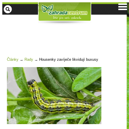
Zahrada centrum - housenky
zavíječe likvidují buxusy
Články
→
Rady
→
Housenky zavíječe likvidují buxusy