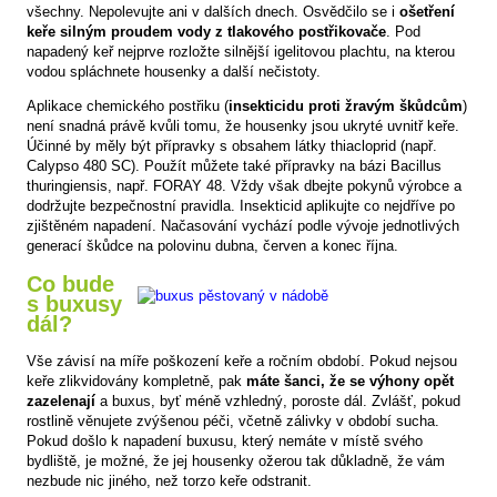
všechny. Nepolevujte ani v dalších dnech. Osvědčilo se i
ošetření
keře silným proudem vody z tlakového postřikovače
. Pod
napadený keř nejprve rozložte silnější igelitovou plachtu, na kterou
vodou spláchnete housenky a další nečistoty.
Aplikace chemického postřiku (
insekticidu proti žravým škůdcům
)
není snadná právě kvůli tomu, že housenky jsou ukryté uvnitř keře.
Účinné by měly být přípravky s obsahem látky thiacloprid (např.
Calypso 480 SC). Použít můžete také přípravky na bázi Bacillus
thuringiensis, např. FORAY 48. Vždy však dbejte pokynů výrobce a
dodržujte bezpečnostní pravidla. Insekticid aplikujte co nejdříve po
zjištěném napadení. Načasování vychází podle vývoje jednotlivých
generací škůdce na polovinu dubna, červen a konec října.
Co bude
s buxusy
dál?
Vše závisí na míře poškození keře a ročním období. Pokud nejsou
keře zlikvidovány kompletně, pak
máte šanci, že se výhony opět
zazelenají
a buxus, byť méně vzhledný, poroste dál. Zvlášť, pokud
rostlině věnujete zvýšenou péči, včetně zálivky v období sucha.
Pokud došlo k napadení buxusu, který nemáte v místě svého
bydliště, je možné, že jej housenky ožerou tak důkladně, že vám
nezbude nic jiného, než torzo keře odstranit.