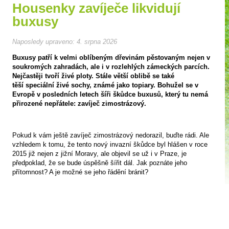
Housenky zavíječe likvidují
buxusy
Naposledy upraveno:
4. srpna 2026
Buxusy patří k velmi oblíbeným dřevinám pěstovaným nejen v
soukromých zahradách, ale i v rozlehlých zámeckých parcích.
Nejčastěji tvoří živé ploty. Stále větší oblibě se také
těší speciální živé sochy, známé jako topiary. Bohužel se v
Evropě v posledních letech šíři škůdce buxusů, který tu nemá
přirozené nepřátele: zavíječ zimostrázový.
Pokud k vám ještě zavíječ zimostrázový nedorazil, buďte rádi. Ale
vzhledem k tomu, že tento nový invazní škůdce byl hlášen v roce
2015 již nejen z jižní Moravy, ale objevil se už i v Praze, je
předpoklad, že se bude úspěšně šířit dál. Jak poznáte jeho
přítomnost? A je možné se jeho řádění bránit?