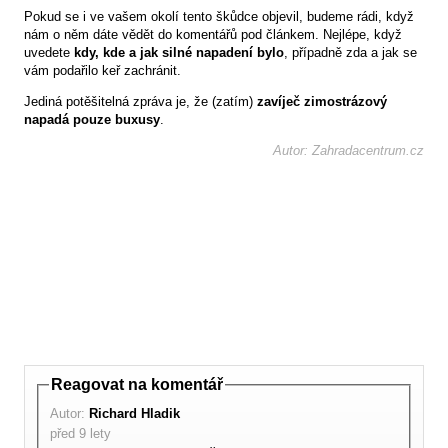
Pokud se i ve vašem okolí tento škůdce objevil, budeme rádi, když
nám o něm dáte vědět do komentářů pod článkem. Nejlépe, když
uvedete
kdy, kde a jak silné napadení bylo
, případně zda a jak se
vám podařilo keř zachránit.
Jediná potěšitelná zpráva je, že (zatím)
zavíječ zimostrázový
napadá pouze buxusy
.
Autor: Zahradacentrum.cz
Reagovat na komentář
Autor:
Richard Hladik
před 9 lety