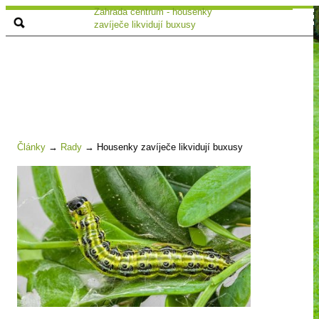
Zahrada centrum - housenky
zavíječe likvidují buxusy
Články
→
Rady
→
Housenky zavíječe likvidují buxusy