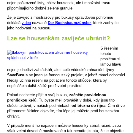
nejen poškozené listy, nález housenek, ale i množství trusu
připomínajícího drobné zelené granule.
Že je zavíječ zimostrázový pro buxusy opravdovou pohromou
dokládá
video
nazvané
Der Buchsbaumzünsler
, které zachytilo
jeho hodování na buxusu.
Lze se housenkám zavíječe ubránit?
S řešením
tohoto
problému si
lámou hlavu
nejen jednotliví zahrádkáři, ale i celé vědecké zahraniční týmy.
SaveBuxus
se jmenuje francouzský projekt, v jehož rámci odborníci
hledají účinná řešení na potlačení tohoto škůdce, která by
nepřinášela další zátěž pro životní prostředí.
Pokud nechcete přijít o svůj buxus,
začněte pravidelnou
prohlídkou keřů
. Tu byste měli provádět v době, kdy jsou tito
škůdci aktivní, v našich podmínkách
od března do října
. Čím dříve
přítomnost škůdce objevíte, tím lépe jej můžete proti housenkám
chránit.
V případě menšího napadení můžete housenky sbírat ručně. Jsou
však velmi dovedně maskované a tak nemáte jistotu, že je objevíte