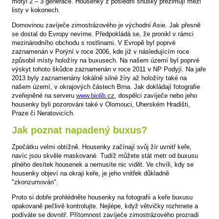
motýl 2 – 3 generace. Housenky z poslední snůšky přezimují mezi
listy v kokonech.
Domovinou zavíječe zimostrázového je východní Asie. Jak přesně
se dostal do Evropy nevíme. Předpokládá se, že pronikl v rámci
mezinárodního obchodu s rostlinami. V Evropě byl poprvé
zaznamenán v Porýní v roce 2006, kde již v následujícím roce
způsobil místy holožíry na buxusech. Na našem území byl poprvé
výskyt tohoto škůdce zaznamenán v roce 2011 v NP Podyjí. Na jaře
2013 byly zaznamenány lokálně silné žíry až holožíry také na
našem území, v okrajových částech Brna. Jak dokládají fotografie
zveřejněné na serveru
www.biolib.cz
, dospělci zavíječe nebo jeho
housenky byli pozorováni také v Olomouci, Uherském Hradišti,
Praze či Neratovicích.
Jak poznat napadený buxus?
Zpočátku velmi obtížně. Housenky začínají svůj žír uvnitř keře,
navíc jsou skvěle maskované. Tudíž můžete stát metr od buxusu
plného desítek housenek a nemusíte nic vidět. Ve chvíli, kdy se
housenky objeví na okraji keře, je jeho vnitřek důkladně
"zkonzumován".
Proto si dobře prohlédněte housenky na fotografii a keře buxusu
opakovaně pečlivě kontrolujte. Nejlépe, když větvičky rozhrnete a
podíváte se dovnitř. Přítomnost zavíječe zimostrázového prozradí