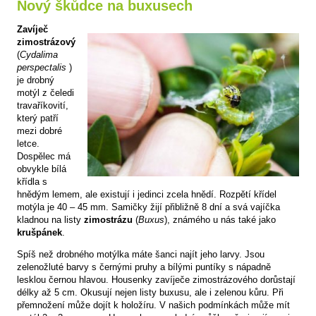
Nový škůdce na buxusech
Zavíječ
zimostrázový
(
Cydalima
perspectalis
)
je drobný
motýl z čeledi
travaříkovití,
který patří
mezi dobré
letce.
Dospělec má
obvykle bílá
křídla s
hnědým lemem, ale existují i jedinci zcela hnědí. Rozpětí křídel
motýla je 40 – 45 mm. Samičky žijí přibližně 8 dní a svá vajíčka
kladnou na listy
zimostrázu
(
Buxus
), známého u nás také jako
krušpánek
.
Spíš než drobného motýlka máte šanci najít jeho larvy. Jsou
zelenožluté barvy s černými pruhy a bílými puntíky s nápadně
lesklou černou hlavou. Housenky zavíječe zimostrázového dorůstají
délky až 5 cm. Okusují nejen listy buxusu, ale i zelenou kůru. Při
přemnožení může dojít k holožíru. V našich podmínkách může mít