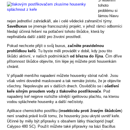
S řešením
tohoto
problému si
lámou hlavu
nejen jednotliví zahrádkáři, ale i celé vědecké zahraniční týmy.
SaveBuxus
se jmenuje francouzský projekt, v jehož rámci odborníci
hledají účinná řešení na potlačení tohoto škůdce, která by
nepřinášela další zátěž pro životní prostředí.
Pokud nechcete přijít o svůj buxus,
začněte pravidelnou
prohlídkou keřů
. Tu byste měli provádět v době, kdy jsou tito
škůdci aktivní, v našich podmínkách
od března do října
. Čím dříve
přítomnost škůdce objevíte, tím lépe jej můžete proti housenkám
chránit.
V případě menšího napadení můžete housenky sbírat ručně. Jsou
však velmi dovedně maskované a tak nemáte jistotu, že je objevíte
všechny. Nepolevujte ani v dalších dnech. Osvědčilo se i
ošetření
keře silným proudem vody z tlakového postřikovače
. Pod
napadený keř nejprve rozložte silnější igelitovou plachtu, na kterou
vodou spláchnete housenky a další nečistoty.
Aplikace chemického postřiku (
insekticidu proti žravým škůdcům
)
není snadná právě kvůli tomu, že housenky jsou ukryté uvnitř keře.
Účinné by měly být přípravky s obsahem látky thiacloprid (např.
Calypso 480 SC). Použít můžete také přípravky na bázi Bacillus