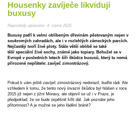
Housenky zavíječe likvidují
buxusy
Naposledy upraveno:
4. srpna 2026
Buxusy patří k velmi oblíbeným dřevinám pěstovaným nejen v
soukromých zahradách, ale i v rozlehlých zámeckých parcích.
Nejčastěji tvoří živé ploty. Stále větší oblibě se také
těší speciální živé sochy, známé jako topiary. Bohužel se v
Evropě v posledních letech šíři škůdce buxusů, který tu nemá
přirozené nepřátele: zavíječ zimostrázový.
Pokud k vám ještě zavíječ zimostrázový nedorazil, buďte rádi. Ale
vzhledem k tomu, že tento nový invazní škůdce byl hlášen v roce
2015 již nejen z jižní Moravy, ale objevil se už i v Praze, je
předpoklad, že se bude úspěšně šířit dál. Jak poznáte jeho
přítomnost? A je možné se jeho řádění bránit?