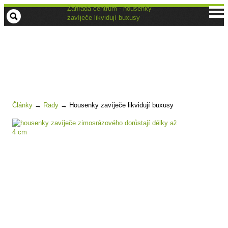
Zahrada centrum - housenky
zavíječe likvidují buxusy
Články
→
Rady
→
Housenky zavíječe likvidují buxusy