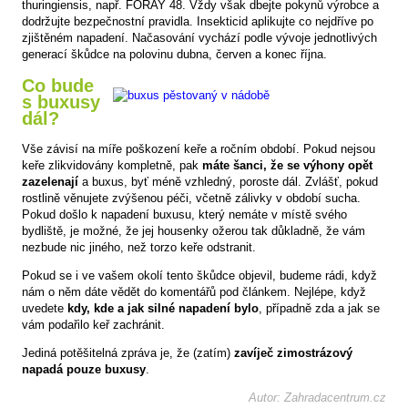
thuringiensis, např. FORAY 48. Vždy však dbejte pokynů výrobce a
dodržujte bezpečnostní pravidla. Insekticid aplikujte co nejdříve po
zjištěném napadení. Načasování vychází podle vývoje jednotlivých
generací škůdce na polovinu dubna, červen a konec října.
Co bude
s buxusy
dál?
Vše závisí na míře poškození keře a ročním období. Pokud nejsou
keře zlikvidovány kompletně, pak
máte šanci, že se výhony opět
zazelenají
a buxus, byť méně vzhledný, poroste dál. Zvlášť, pokud
rostlině věnujete zvýšenou péči, včetně zálivky v období sucha.
Pokud došlo k napadení buxusu, který nemáte v místě svého
bydliště, je možné, že jej housenky ožerou tak důkladně, že vám
nezbude nic jiného, než torzo keře odstranit.
Pokud se i ve vašem okolí tento škůdce objevil, budeme rádi, když
nám o něm dáte vědět do komentářů pod článkem. Nejlépe, když
uvedete
kdy, kde a jak silné napadení bylo
, případně zda a jak se
vám podařilo keř zachránit.
Jediná potěšitelná zpráva je, že (zatím)
zavíječ zimostrázový
napadá pouze buxusy
.
Autor: Zahradacentrum.cz