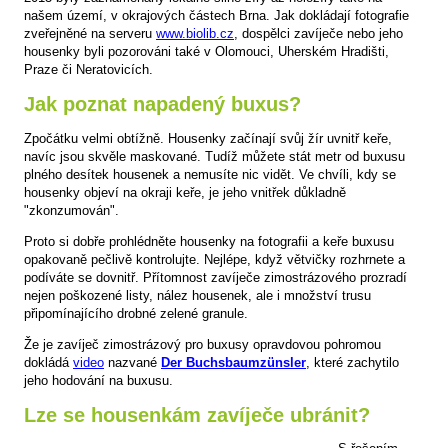
našem území, v okrajových částech Brna. Jak dokládají fotografie
zveřejněné na serveru
www.biolib.cz
, dospělci zavíječe nebo jeho
housenky byli pozorováni také v Olomouci, Uherském Hradišti,
Praze či Neratovicích.
Jak poznat napadený buxus?
Zpočátku velmi obtížně. Housenky začínají svůj žír uvnitř keře,
navíc jsou skvěle maskované. Tudíž můžete stát metr od buxusu
plného desítek housenek a nemusíte nic vidět. Ve chvíli, kdy se
housenky objeví na okraji keře, je jeho vnitřek důkladně
"zkonzumován".
Proto si dobře prohlédněte housenky na fotografii a keře buxusu
opakovaně pečlivě kontrolujte. Nejlépe, když větvičky rozhrnete a
podíváte se dovnitř. Přítomnost zavíječe zimostrázového prozradí
nejen poškozené listy, nález housenek, ale i množství trusu
připomínajícího drobné zelené granule.
Že je zavíječ zimostrázový pro buxusy opravdovou pohromou
dokládá
video
nazvané
Der Buchsbaumzünsler
, které zachytilo
jeho hodování na buxusu.
Lze se housenkám zavíječe ubránit?