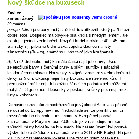
Nový škůdce na buxusech
Zavíječ
zimostrázový
(
Cydalima
perspectalis
) je drobný motýl z čeledi travaříkovití, který patří mezi
dobré letce. Dospělec má obvykle bílá křídla s hnědým lemem, ale
existují i jedinci zcela hnědí. Rozpětí křídel motýla je 40 – 45 mm.
Samičky žijí přibližně 8 dní a svá vajíčka kladnou na listy
zimostrázu
(
Buxus
), známého u nás také jako
krušpánek
.
Spíš než drobného motýlka máte šanci najít jeho larvy. Jsou
zelenožluté barvy s černými pruhy a bílými puntíky s nápadně
lesklou černou hlavou. Housenky zavíječe zimostrázového dorůstají
délky až 5 cm. Okusují nejen listy buxusu, ale i zelenou kůru. Při
přemnožení může dojít k holožíru. V našich podmínkách může mít
motýl 2 – 3 generace. Housenky z poslední snůšky přezimují mezi
listy v kokonech.
Domovinou zavíječe zimostrázového je východní Asie. Jak přesně
se dostal do Evropy nevíme. Předpokládá se, že pronikl v rámci
mezinárodního obchodu s rostlinami. V Evropě byl poprvé
zaznamenán v Porýní v roce 2006, kde již v následujícím roce
způsobil místy holožíry na buxusech. Na našem území byl poprvé
výskyt tohoto škůdce zaznamenán v roce 2011 v NP Podyjí. Na jaře
2013 byly zaznamenány lokálně silné žíry až holožíry také na