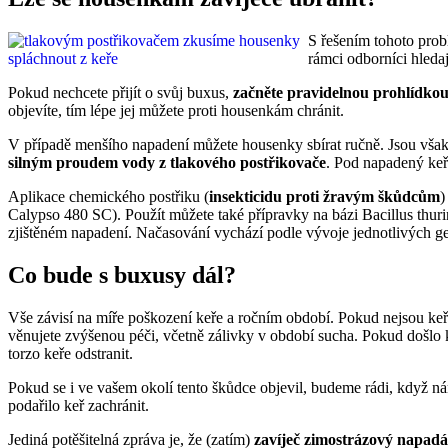
S řešením tohoto probl
rámci odborníci hledaj
Pokud nechcete přijít o svůj buxus,
začněte pravidelnou prohlídko
objevíte, tím lépe jej můžete proti housenkám chránit.
V případě menšího napadení můžete housenky sbírat ručně. Jsou však 
silným proudem vody z tlakového postřikovače
. Pod napadený keř 
Aplikace chemického postřiku (
insekticidu proti žravým škůdcům
)
Calypso 480 SC). Použít můžete také přípravky na bázi Bacillus thuri
zjištěném napadení. Načasování vychází podle vývoje jednotlivých ge
Co bude s buxusy dál?
Vše závisí na míře poškození keře a ročním období. Pokud nejsou ke
věnujete zvýšenou péči, včetně zálivky v období sucha. Pokud došlo 
torzo keře odstranit.
Pokud se i ve vašem okolí tento škůdce objevil, budeme rádi, když 
podařilo keř zachránit.
Jediná potěšitelná zpráva je, že (zatím)
zavíječ zimostrázový napad