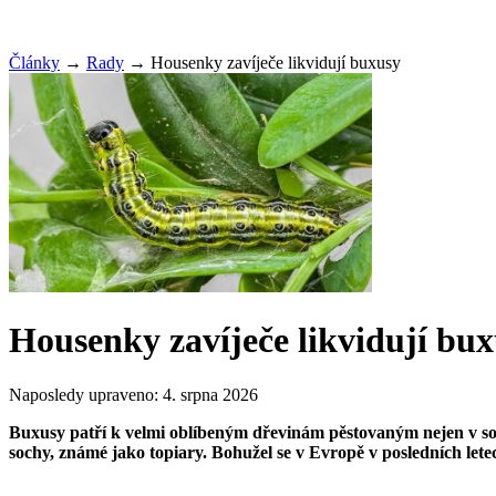
Články
→
Rady
→
Housenky zavíječe likvidují buxusy
Housenky zavíječe likvidují bu
Naposledy upraveno:
4. srpna 2026
Buxusy patří k velmi oblíbeným dřevinám pěstovaným nejen v soukro
sochy, známé jako topiary. Bohužel se v Evropě v posledních lete