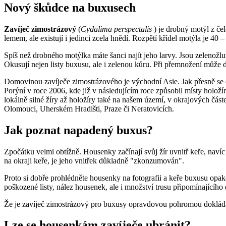
Nový škůdce na buxusech
Zavíječ zimostrázový
(
Cydalima perspectalis
) je drobný motýl z čel
lemem, ale existují i jedinci zcela hnědí. Rozpětí křídel motýla je 40 
Spíš než drobného motýlka máte šanci najít jeho larvy. Jsou zelenožl
Okusují nejen listy buxusu, ale i zelenou kůru. Při přemnožení může
Domovinou zavíječe zimostrázového je východní Asie. Jak přesně se 
Porýní v roce 2006, kde již v následujícím roce způsobil místy hol
lokálně silné žíry až holožíry také na našem území, v okrajových část
Olomouci, Uherském Hradišti, Praze či Neratovicích.
Jak poznat napadený buxus?
Zpočátku velmi obtížně. Housenky začínají svůj žír uvnitř keře, naví
na okraji keře, je jeho vnitřek důkladně "zkonzumován".
Proto si dobře prohlédněte housenky na fotografii a keře buxusu opak
poškozené listy, nález housenek, ale i množství trusu připomínajícího
Že je zavíječ zimostrázový pro buxusy opravdovou pohromou doklá
Lze se housenkám zavíječe ubránit?