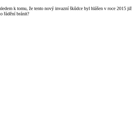
ledem k tomu, že tento nový invazní škůdce byl hlášen v roce 2015 již ne
o řádění bránit?