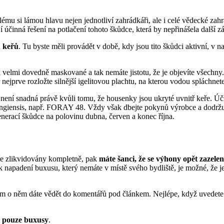
ému si lámou hlavu nejen jednotliví zahrádkáři, ale i celé vědecké zah
í účinná řešení na potlačení tohoto škůdce, která by nepřinášela další zá
u keřů
. Tu byste měli provádět v době, kdy jsou tito škůdci aktivní, v
velmi dovedně maskované a tak nemáte jistotu, že je objevíte všechny.
nejprve rozložte silnější igelitovou plachtu, na kterou vodou spláchnete
 není snadná právě kvůli tomu, že housenky jsou ukryté uvnitř keře. Úč
ngiensis, např. FORAY 48. Vždy však dbejte pokynů výrobce a dodržujte
nerací škůdce na polovinu dubna, červen a konec října.
ře zlikvidovány kompletně, pak
máte šanci, že se výhony opět zazelen
k napadení buxusu, který nemáte v místě svého bydliště, je možné, že 
nám o něm dáte vědět do komentářů pod článkem. Nejlépe, když uvedet
á pouze buxusy
.