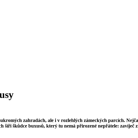
xusy
mých zahradách, ale i v rozlehlých zámeckých parcích. Nejčastěji t
ch šíři škůdce buxusů, který tu nemá přirozené nepřátele: zavíječ 