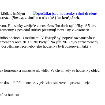
á křídla s hnědým
ostrázu
(
Buxus
), známého u nás také jako
krušpánek
.
lavou. Housenky zavíječe zimostrázového dorůstají délky až 5 cm.
 Housenky z poslední snůšky přezimují mezi listy v kokonech.
odního obchodu s rostlinami. V Evropě byl poprvé zaznamenán v
aznamenán v roce 2011 v NP Podyjí. Na jaře 2013 byly zaznamenány
, dospělci zavíječe nebo jeho housenky byli pozorováni také v
ek housenek a nemusíte nic vidět. Ve chvíli, kdy se housenky objeví
 se dovnitř. Přítomnost zavíječe zimostrázového prozradí nejen
ání na buxusu.