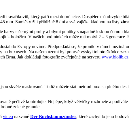
edi travaříkovití, který patří mezi dobré letce. Dospělec má obvykle bíl
– 45 mm. Samičky žijí přibližně 8 dní a svá vajíčka kladnou na listy
zim
uté barvy s černými pruhy a bílými puntíky s nápadně lesklou černou h
 dojít k holožíru. V našich podmínkách může mít motýl 2 – 3 generace.
dostal do Evropy nevíme. Předpokládá se, že pronikl v rámci mezinár
ožíry na buxusech. Na našem území byl poprvé výskyt tohoto škůdce z
ech Brna. Jak dokládají fotografie zveřejněné na serveru
www.biolib.cz
c jsou skvěle maskované. Tudíž můžete stát metr od buxusu plného desít
ovaně pečlivě kontrolujte. Nejlépe, když větvičky rozhrnete a podíváte
 drobné zelené granule.
dá
video
nazvané
Der Buchsbaumzünsler
, které zachytilo jeho hodov