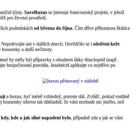
raniční týmy.
SaveBuxus
se jmenuje francouzský projekt, v jehož
těž pro životní prostředí.
 našich podmínkách
od března do října
. Čím dříve přítomnost škůdce
 Nepolevujte ani v dalších dnech. Osvědčilo se i
ošetření keře
 housenky a další nečistoty.
inné by měly být přípravky s obsahem látky thiacloprid (např.
 bezpečnostní pravidla. Insekticid aplikujte co nejdříve po
ají
a buxus, byť méně vzhledný, poroste dál. Zvlášť, pokud rostlině
jej housenky ožerou tak důkladně, že vám nezbude nic jiného, než
e
kdy, kde a jak silné napadení bylo
, případně zda a jak se vám