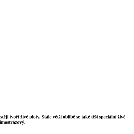
voří živé ploty. Stále větší oblibě se také těší speciální živé
zimostrázový.