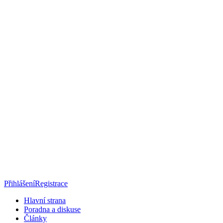
Přihlášení
Registrace
Hlavní strana
Poradna a diskuse
Články