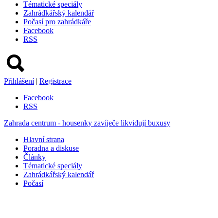
Tématické speciály
Zahrádkářský kalendář
Počasí pro zahrádkáře
Facebook
RSS
Přihlášení
|
Registrace
Facebook
RSS
Zahrada centrum - housenky zavíječe likvidují buxusy
Hlavní strana
Poradna a diskuse
Články
Tématické speciály
Zahrádkářský kalendář
Počasí