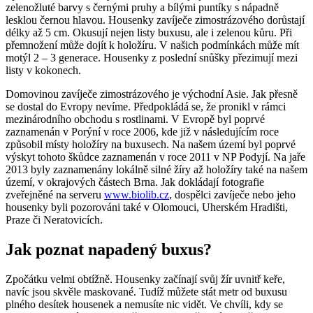
zelenožluté barvy s černými pruhy a bílými puntíky s nápadně
lesklou černou hlavou. Housenky zavíječe zimostrázového dorůstají
délky až 5 cm. Okusují nejen listy buxusu, ale i zelenou kůru. Při
přemnožení může dojít k holožíru. V našich podmínkách může mít
motýl 2 – 3 generace. Housenky z poslední snůšky přezimují mezi
listy v kokonech.
Domovinou zavíječe zimostrázového je východní Asie. Jak přesně
se dostal do Evropy nevíme. Předpokládá se, že pronikl v rámci
mezinárodního obchodu s rostlinami. V Evropě byl poprvé
zaznamenán v Porýní v roce 2006, kde již v následujícím roce
způsobil místy holožíry na buxusech. Na našem území byl poprvé
výskyt tohoto škůdce zaznamenán v roce 2011 v NP Podyjí. Na jaře
2013 byly zaznamenány lokálně silné žíry až holožíry také na našem
území, v okrajových částech Brna. Jak dokládají fotografie
zveřejněné na serveru
www.biolib.cz
, dospělci zavíječe nebo jeho
housenky byli pozorováni také v Olomouci, Uherském Hradišti,
Praze či Neratovicích.
Jak poznat napadený buxus?
Zpočátku velmi obtížně. Housenky začínají svůj žír uvnitř keře,
navíc jsou skvěle maskované. Tudíž můžete stát metr od buxusu
plného desítek housenek a nemusíte nic vidět. Ve chvíli, kdy se