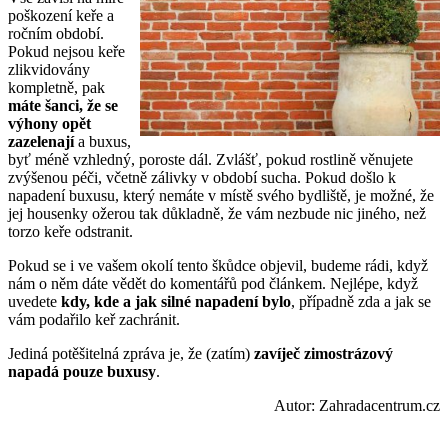
poškození keře a
ročním období.
Pokud nejsou keře
zlikvidovány
kompletně, pak
máte šanci, že se
výhony opět
zazelenají
a buxus,
byť méně vzhledný, poroste dál. Zvlášť, pokud rostlině věnujete
zvýšenou péči, včetně zálivky v období sucha. Pokud došlo k
napadení buxusu, který nemáte v místě svého bydliště, je možné, že
jej housenky ožerou tak důkladně, že vám nezbude nic jiného, než
torzo keře odstranit.
Pokud se i ve vašem okolí tento škůdce objevil, budeme rádi, když
nám o něm dáte vědět do komentářů pod článkem. Nejlépe, když
uvedete
kdy, kde a jak silné napadení bylo
, případně zda a jak se
vám podařilo keř zachránit.
Jediná potěšitelná zpráva je, že (zatím)
zavíječ zimostrázový
napadá pouze buxusy
.
Autor: Zahradacentrum.cz