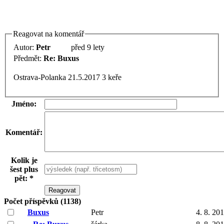
Reagovat na komentář
Autor:
Petr
před 9 lety
Předmět:
Re: Buxus
Ostrava-Polanka 21.5.2017 3 keře
Jméno:
Komentář:
Kolik je
šest plus
pět: *
Počet příspěvků (1138)
Buxus
Petr
4. 8. 20