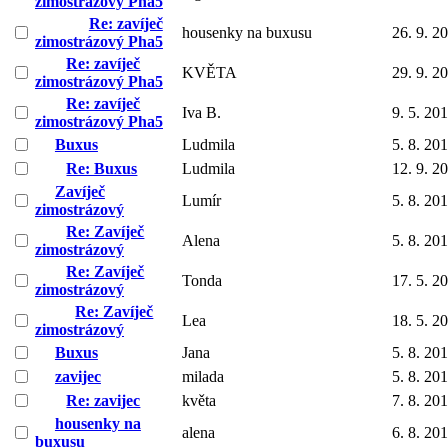
zimostrázový Pha5
Re: zavíječ
housenky na buxusu
26. 9. 2
zimostrázový Pha5
Re: zavíječ
KVĚTA
29. 9. 2
zimostrázový Pha5
Re: zavíječ
Iva B.
9. 5. 20
zimostrázový Pha5
Buxus
Ludmila
5. 8. 20
Re: Buxus
Ludmila
12. 9. 2
Zavíječ
Lumír
5. 8. 20
zimostrázový
Re: Zavíječ
Alena
5. 8. 20
zimostrázový
Re: Zavíječ
Tonda
17. 5. 2
zimostrázový
Re: Zavíječ
Lea
18. 5. 2
zimostrázový
Buxus
Jana
5. 8. 20
zavijec
milada
5. 8. 20
Re: zavijec
květa
7. 8. 20
housenky na
alena
6. 8. 20
buxusu