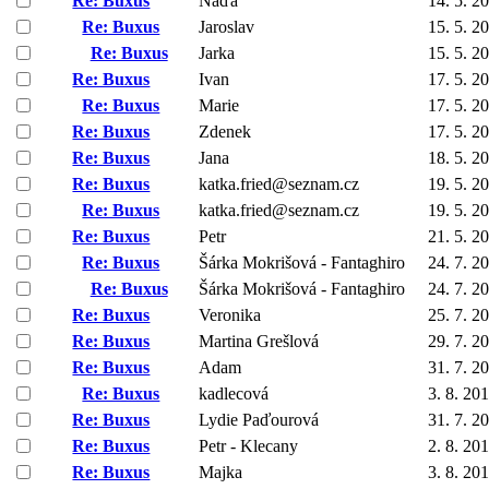
Re: Buxus
Naďa
14. 5. 2
Re: Buxus
Jaroslav
15. 5. 2
Re: Buxus
Jarka
15. 5. 2
Re: Buxus
Ivan
17. 5. 2
Re: Buxus
Marie
17. 5. 2
Re: Buxus
Zdenek
17. 5. 2
Re: Buxus
Jana
18. 5. 2
Re: Buxus
katka.fried@seznam.cz
19. 5. 2
Re: Buxus
katka.fried@seznam.cz
19. 5. 2
Re: Buxus
Petr
21. 5. 2
Re: Buxus
Šárka Mokrišová - Fantaghiro
24. 7. 2
Re: Buxus
Šárka Mokrišová - Fantaghiro
24. 7. 2
Re: Buxus
Veronika
25. 7. 2
Re: Buxus
Martina Grešlová
29. 7. 2
Re: Buxus
Adam
31. 7. 2
Re: Buxus
kadlecová
3. 8. 20
Re: Buxus
Lydie Paďourová
31. 7. 2
Re: Buxus
Petr - Klecany
2. 8. 20
Re: Buxus
Majka
3. 8. 20