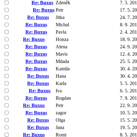
Re: Buxus
Zdeněk
7. 5. 20
Re: Buxus
Petr
17. 5. 2
Re: Buxus
Jitka
24. 7. 2
Re: Buxus
Michal
8. 9. 20
Re: Buxus
Pavla
2. 4. 20
Re: Buxus
Honza
18. 9. 2
Re: Buxus
Alena
24. 9. 2
Re: Buxus
Mavis
12. 4. 2
Re: Buxus
Milada
25. 5. 2
Re: Buxus
Kamila
30. 4. 2
Re: Buxus
Hana
30. 4. 2
Re: Buxus
Karla
5. 5. 20
Re: Buxus
Iva
6. 5. 20
Re: Buxus
Bogdan
7. 9. 20
Re: Buxus
Petr
22. 9. 2
Re: Buxus
zagor
10. 5. 2
Re: Buxus
Olga
15. 5. 2
Re: Buxus
Jana
19. 5. 2
Re: Buxus
Romi
8. 5. 20