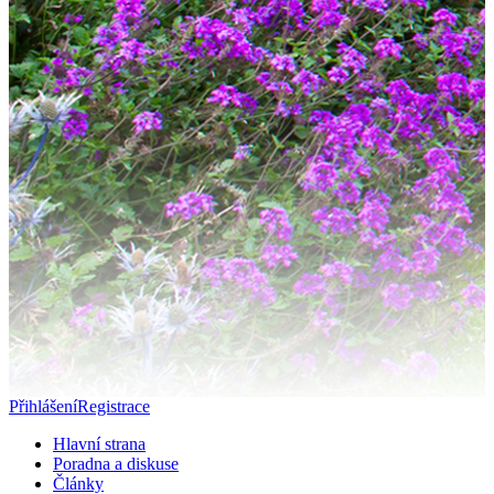
Přihlášení
Registrace
Hlavní strana
Poradna a diskuse
Články