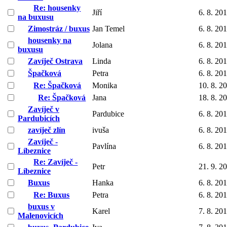
Re: housenky
Jiří
6. 8. 20
na buxusu
Zimostráz / buxus
Jan Temel
6. 8. 20
housenky na
Jolana
6. 8. 20
buxusu
Zavíječ Ostrava
Linda
6. 8. 20
Špačková
Petra
6. 8. 20
Re: Špačková
Monika
10. 8. 2
Re: Špačková
Jana
18. 8. 2
Zavíječ v
Pardubice
6. 8. 20
Pardubicích
zavíječ zlín
ivuša
6. 8. 20
Zavíječ -
Pavlína
6. 8. 20
Líbeznice
Re: Zavíječ -
Petr
21. 9. 2
Líbeznice
Buxus
Hanka
6. 8. 20
Re: Buxus
Petra
6. 8. 20
buxus v
Karel
7. 8. 20
Malenovicích