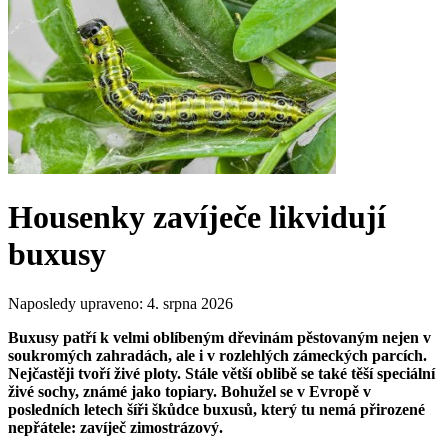
Housenky zavíječe likvidují
buxusy
Naposledy upraveno:
4. srpna 2026
Buxusy patří k velmi oblíbeným dřevinám pěstovaným nejen v
soukromých zahradách, ale i v rozlehlých zámeckých parcích.
Nejčastěji tvoří živé ploty. Stále větší oblibě se také těší speciální
živé sochy, známé jako topiary. Bohužel se v Evropě v
posledních letech šíři škůdce buxusů, který tu nemá přirozené
nepřátele: zavíječ zimostrázový.