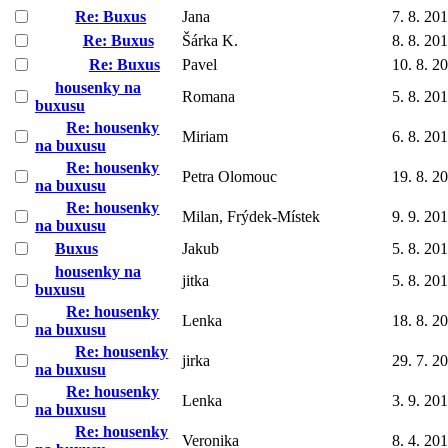
Re: Buxus
Jana
7. 8. 20
Re: Buxus
Šárka K.
8. 8. 20
Re: Buxus
Pavel
10. 8. 2
housenky na
Romana
5. 8. 20
buxusu
Re: housenky
Miriam
6. 8. 20
na buxusu
Re: housenky
Petra Olomouc
19. 8. 2
na buxusu
Re: housenky
Milan, Frýdek-Místek
9. 9. 20
na buxusu
Buxus
Jakub
5. 8. 20
housenky na
jitka
5. 8. 20
buxusu
Re: housenky
Lenka
18. 8. 2
na buxusu
Re: housenky
jirka
29. 7. 2
na buxusu
Re: housenky
Lenka
3. 9. 20
na buxusu
Re: housenky
Veronika
8. 4. 20