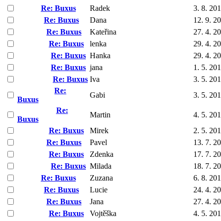
Re: Buxus
Radek
3. 8. 20
Re: Buxus
Dana
12. 9. 2
Re: Buxus
Kateřina
27. 4. 2
Re: Buxus
lenka
29. 4. 2
Re: Buxus
Hanka
29. 4. 2
Re: Buxus
jana
1. 5. 20
Re: Buxus
Iva
3. 5. 20
Re:
Gabi
3. 5. 20
Buxus
Re:
Martin
4. 5. 20
Buxus
Re: Buxus
Mirek
2. 5. 20
Re: Buxus
Pavel
13. 7. 2
Re: Buxus
Zdenka
17. 7. 2
Re: Buxus
Milada
18. 7. 2
Re: Buxus
Zuzana
6. 8. 20
Re: Buxus
Lucie
24. 4. 2
Re: Buxus
Jana
27. 4. 2
Re: Buxus
Vojtěška
4. 5. 20