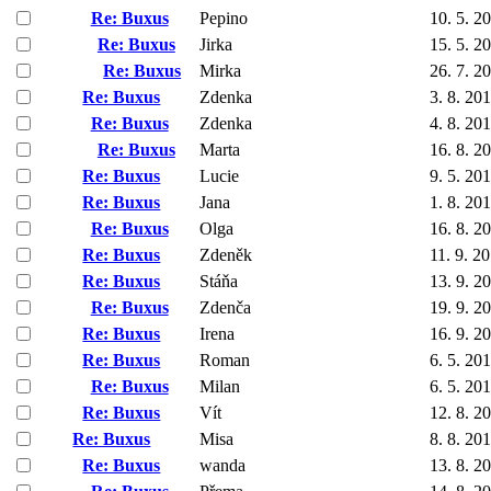
Re: Buxus
Pepino
10. 5. 2
Re: Buxus
Jirka
15. 5. 2
Re: Buxus
Mirka
26. 7. 2
Re: Buxus
Zdenka
3. 8. 20
Re: Buxus
Zdenka
4. 8. 20
Re: Buxus
Marta
16. 8. 2
Re: Buxus
Lucie
9. 5. 20
Re: Buxus
Jana
1. 8. 20
Re: Buxus
Olga
16. 8. 2
Re: Buxus
Zdeněk
11. 9. 2
Re: Buxus
Stáňa
13. 9. 2
Re: Buxus
Zdenča
19. 9. 2
Re: Buxus
Irena
16. 9. 2
Re: Buxus
Roman
6. 5. 20
Re: Buxus
Milan
6. 5. 20
Re: Buxus
Vít
12. 8. 2
Re: Buxus
Misa
8. 8. 20
Re: Buxus
wanda
13. 8. 2