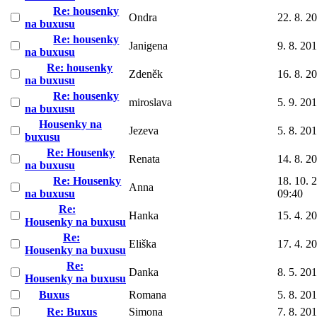
Re: housenky
Ondra
22. 8. 2
na buxusu
Re: housenky
Janigena
9. 8. 20
na buxusu
Re: housenky
Zdeněk
16. 8. 2
na buxusu
Re: housenky
miroslava
5. 9. 20
na buxusu
Housenky na
Jezeva
5. 8. 20
buxusu
Re: Housenky
Renata
14. 8. 2
na buxusu
Re: Housenky
18. 10. 
Anna
na buxusu
09:40
Re:
Hanka
15. 4. 2
Housenky na buxusu
Re:
Eliška
17. 4. 2
Housenky na buxusu
Re:
Danka
8. 5. 20
Housenky na buxusu
Buxus
Romana
5. 8. 20
Re: Buxus
Simona
7. 8. 20