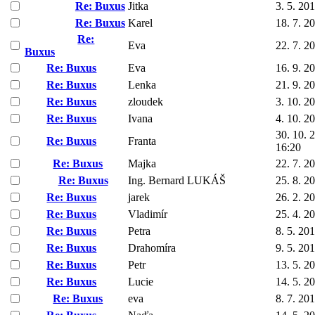
Re: Buxus
Jitka
3. 5. 20
Re: Buxus
Karel
18. 7. 2
Re:
Eva
22. 7. 2
Buxus
Re: Buxus
Eva
16. 9. 2
Re: Buxus
Lenka
21. 9. 2
Re: Buxus
zloudek
3. 10. 2
Re: Buxus
Ivana
4. 10. 2
30. 10. 
Re: Buxus
Franta
16:20
Re: Buxus
Majka
22. 7. 2
Re: Buxus
Ing. Bernard LUKÁŠ
25. 8. 2
Re: Buxus
jarek
26. 2. 2
Re: Buxus
Vladimír
25. 4. 2
Re: Buxus
Petra
8. 5. 20
Re: Buxus
Drahomíra
9. 5. 20
Re: Buxus
Petr
13. 5. 2
Re: Buxus
Lucie
14. 5. 2
Re: Buxus
eva
8. 7. 20