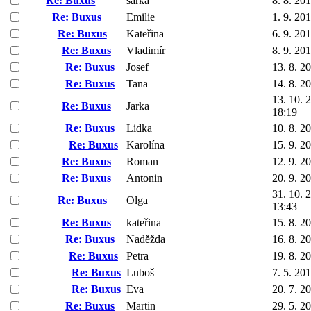
Re: Buxus
šárka
8. 8. 20
Re: Buxus
Emilie
1. 9. 20
Re: Buxus
Kateřina
6. 9. 20
Re: Buxus
Vladimír
8. 9. 20
Re: Buxus
Josef
13. 8. 2
Re: Buxus
Tana
14. 8. 2
13. 10. 
Re: Buxus
Jarka
18:19
Re: Buxus
Lidka
10. 8. 2
Re: Buxus
Karolína
15. 9. 2
Re: Buxus
Roman
12. 9. 2
Re: Buxus
Antonin
20. 9. 2
31. 10. 
Re: Buxus
Olga
13:43
Re: Buxus
kateřina
15. 8. 2
Re: Buxus
Naděžda
16. 8. 2
Re: Buxus
Petra
19. 8. 2
Re: Buxus
Luboš
7. 5. 20
Re: Buxus
Eva
20. 7. 2
Re: Buxus
Martin
29. 5. 2