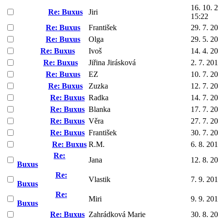
16. 10. 
Re: Buxus
Jiri
15:22
Re: Buxus
František
29. 7. 2
Re: Buxus
Olga
29. 5. 2
Re: Buxus
Ivoš
14. 4. 2
Re: Buxus
Jiřina Jirásková
2. 7. 20
Re: Buxus
EZ
10. 7. 2
Re: Buxus
Zuzka
12. 7. 2
Re: Buxus
Radka
14. 7. 2
Re: Buxus
Blanka
17. 7. 2
Re: Buxus
Věra
27. 7. 2
Re: Buxus
František
30. 7. 2
Re: Buxus
R.M.
6. 8. 20
Re:
Jana
12. 8. 2
Buxus
Re:
Vlastik
7. 9. 20
Buxus
Re:
Miri
9. 9. 20
Buxus
Re: Buxus
Zahrádková Marie
30. 8. 2