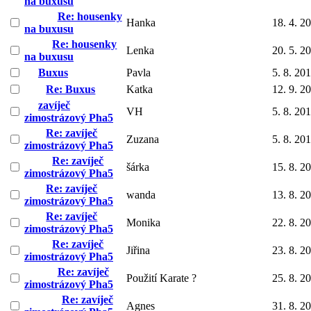
na buxusu
Re: housenky
Hanka
18. 4. 2
na buxusu
Re: housenky
Lenka
20. 5. 2
na buxusu
Buxus
Pavla
5. 8. 20
Re: Buxus
Katka
12. 9. 2
zavíječ
VH
5. 8. 20
zimostrázový Pha5
Re: zavíječ
Zuzana
5. 8. 20
zimostrázový Pha5
Re: zavíječ
šárka
15. 8. 2
zimostrázový Pha5
Re: zavíječ
wanda
13. 8. 2
zimostrázový Pha5
Re: zavíječ
Monika
22. 8. 2
zimostrázový Pha5
Re: zavíječ
Jiřina
23. 8. 2
zimostrázový Pha5
Re: zavíječ
Použití Karate ?
25. 8. 2
zimostrázový Pha5
Re: zavíječ
Agnes
31. 8. 2