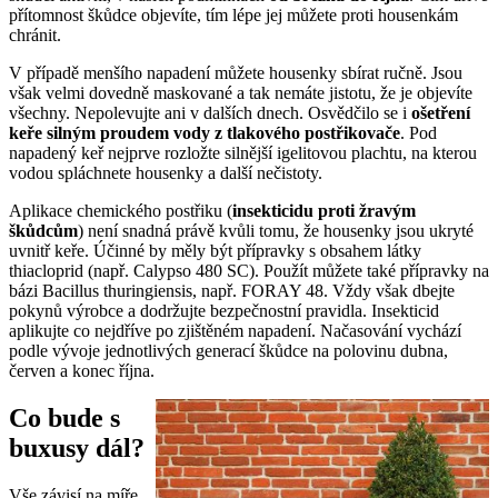
přítomnost škůdce objevíte, tím lépe jej můžete proti housenkám
chránit.
V případě menšího napadení můžete housenky sbírat ručně. Jsou
však velmi dovedně maskované a tak nemáte jistotu, že je objevíte
všechny. Nepolevujte ani v dalších dnech. Osvědčilo se i
ošetření
keře silným proudem vody z tlakového postřikovače
. Pod
napadený keř nejprve rozložte silnější igelitovou plachtu, na kterou
vodou spláchnete housenky a další nečistoty.
Aplikace chemického postřiku (
insekticidu proti žravým
škůdcům
) není snadná právě kvůli tomu, že housenky jsou ukryté
uvnitř keře. Účinné by měly být přípravky s obsahem látky
thiacloprid (např. Calypso 480 SC). Použít můžete také přípravky na
bázi Bacillus thuringiensis, např. FORAY 48. Vždy však dbejte
pokynů výrobce a dodržujte bezpečnostní pravidla. Insekticid
aplikujte co nejdříve po zjištěném napadení. Načasování vychází
podle vývoje jednotlivých generací škůdce na polovinu dubna,
červen a konec října.
Co bude s
buxusy dál?
Vše závisí na míře