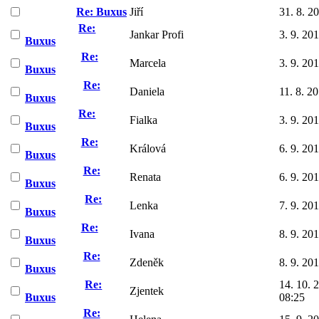
Re: Buxus
Jiří
31. 8. 2
Re:
Jankar Profi
3. 9. 20
Buxus
Re:
Marcela
3. 9. 20
Buxus
Re:
Daniela
11. 8. 2
Buxus
Re:
Fialka
3. 9. 20
Buxus
Re:
Králová
6. 9. 20
Buxus
Re:
Renata
6. 9. 20
Buxus
Re:
Lenka
7. 9. 20
Buxus
Re:
Ivana
8. 9. 20
Buxus
Re:
Zdeněk
8. 9. 20
Buxus
Re:
14. 10. 
Zjentek
Buxus
08:25
Re: