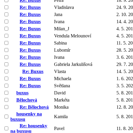
Re: Buxus
Petra
18. 9. 2
Re: Buxus
Vladislava
24. 9. 2
Re: Buxus
Jana
2. 10. 2
Re: Buxus
Ivana
14. 4. 2
Re: Buxus
Milan_J
4. 5. 20
Re: Buxus
Vendula Melounoví
4. 5. 20
Re: Buxus
Sabina
11. 5. 2
Re: Buxus
Lubomír
28. 5. 2
Re: Buxus
Ivana
3. 6. 20
Re: Buxus
Gabriela Jarkulišová
29. 7. 2
Re: Buxus
Vlasta
14. 5. 2
Re: Buxus
Michaela
1. 6. 20
Re: Buxus
Světlana
3. 5. 20
buxus
David
5. 8. 20
Bělochová
Markéta
5. 8. 20
Re: Bělochová
Monika
12. 8. 2
housenky na
Kamila
5. 8. 20
buxusu
Re: housenky
Pavel
11. 8. 2
na buxusu