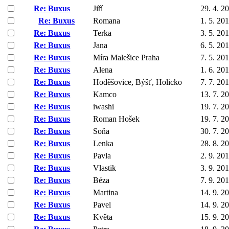
Re: Buxus
Jiří
29. 4. 2
Re: Buxus
Romana
1. 5. 20
Re: Buxus
Terka
3. 5. 20
Re: Buxus
Jana
6. 5. 20
Re: Buxus
Míra Malešice Praha
7. 5. 20
Re: Buxus
Alena
1. 6. 20
Re: Buxus
Hoděšovice, Býšť, Holicko
7. 7. 20
Re: Buxus
Kamco
13. 7. 2
Re: Buxus
iwashi
19. 7. 2
Re: Buxus
Roman Hošek
19. 7. 2
Re: Buxus
Soňa
30. 7. 2
Re: Buxus
Lenka
28. 8. 2
Re: Buxus
Pavla
2. 9. 20
Re: Buxus
Vlastik
3. 9. 20
Re: Buxus
Béza
7. 9. 20
Re: Buxus
Martina
14. 9. 2
Re: Buxus
Pavel
14. 9. 2
Re: Buxus
Květa
15. 9. 2