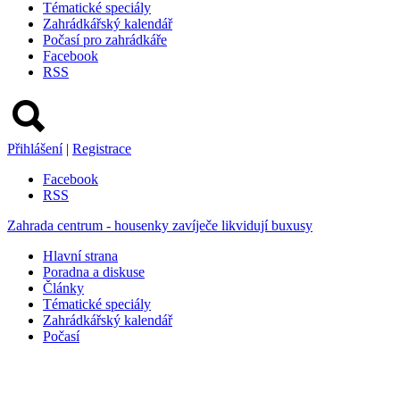
Tématické speciály
Zahrádkářský kalendář
Počasí pro zahrádkáře
Facebook
RSS
Přihlášení
|
Registrace
Facebook
RSS
Zahrada centrum - housenky zavíječe likvidují buxusy
Hlavní strana
Poradna a diskuse
Články
Tématické speciály
Zahrádkářský kalendář
Počasí