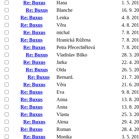
Re: Buxus
Hana
1. 5. 20
Re: Buxus
Blanche
16. 9. 2
Re: Buxus
Lenka
4. 8. 20
Re: Buxus
Věra
4. 8. 20
Re: Buxus
michal
7. 8. 20
Re: Buxus
Hranická Rúžena
7. 8. 20
Re: Buxus
Petra Přecechtělová
7. 8. 20
Re: Buxus
Vladislav Bilko
28. 3. 2
Re: Buxus
Jarka
22. 4. 2
Re: Buxus
Olda
26. 5. 2
Re: Buxus
Bernard.
21. 7. 2
Re: Buxus
Věra
21. 6. 2
Re: Buxus
Eva
9. 8. 20
Re: Buxus
Anna
13. 8. 2
Re: Buxus
Anna
13. 8. 2
Re: Buxus
Vlasta
25. 3. 2
Re: Buxus
Alena
29. 4. 2
Re: Buxus
Roman
28. 4. 2
Re: Buxus
Monika
3. 5. 20