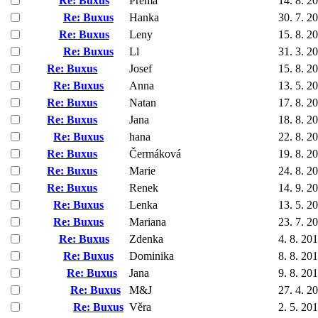
Re: Buxus
Přema
14. 8. 2
Re: Buxus
Hanka
30. 7. 2
Re: Buxus
Leny
15. 8. 2
Re: Buxus
Ll
31. 3. 2
Re: Buxus
Josef
15. 8. 2
Re: Buxus
Anna
13. 5. 2
Re: Buxus
Natan
17. 8. 2
Re: Buxus
Jana
18. 8. 2
Re: Buxus
hana
22. 8. 2
Re: Buxus
Čermáková
19. 8. 2
Re: Buxus
Marie
24. 8. 2
Re: Buxus
Renek
14. 9. 2
Re: Buxus
Lenka
13. 5. 2
Re: Buxus
Mariana
23. 7. 2
Re: Buxus
Zdenka
4. 8. 20
Re: Buxus
Dominika
8. 8. 20
Re: Buxus
Jana
9. 8. 20
Re: Buxus
M&J
27. 4. 2
Re: Buxus
Věra
2. 5. 20