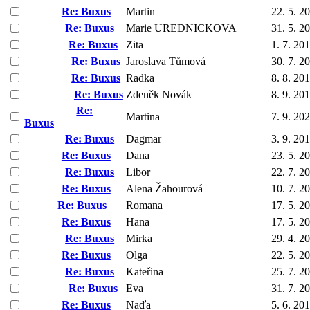
Re: Buxus
Martin
22. 5. 2
Re: Buxus
Marie UREDNICKOVA
31. 5. 2
Re: Buxus
Zita
1. 7. 20
Re: Buxus
Jaroslava Tůmová
30. 7. 2
Re: Buxus
Radka
8. 8. 20
Re: Buxus
Zdeněk Novák
8. 9. 20
Re:
Martina
7. 9. 20
Buxus
Re: Buxus
Dagmar
3. 9. 20
Re: Buxus
Dana
23. 5. 2
Re: Buxus
Libor
22. 7. 2
Re: Buxus
Alena Žahourová
10. 7. 2
Re: Buxus
Romana
17. 5. 2
Re: Buxus
Hana
17. 5. 2
Re: Buxus
Mirka
29. 4. 2
Re: Buxus
Olga
22. 5. 2
Re: Buxus
Kateřina
25. 7. 2
Re: Buxus
Eva
31. 7. 2
Re: Buxus
Naďa
5. 6. 20