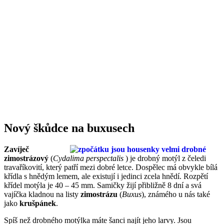
Nový škůdce na buxusech
Zavíječ
zimostrázový
(
Cydalima perspectalis
) je drobný motýl z čeledi
travaříkovití, který patří mezi dobré letce. Dospělec má obvykle bílá
křídla s hnědým lemem, ale existují i jedinci zcela hnědí. Rozpětí
křídel motýla je 40 – 45 mm. Samičky žijí přibližně 8 dní a svá
vajíčka kladnou na listy
zimostrázu
(
Buxus
), známého u nás také
jako
krušpánek
.
Spíš než drobného motýlka máte šanci najít jeho larvy. Jsou