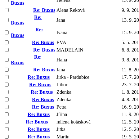
Helena
15. 9. 2
Buxus
Re: Buxus
Alena Reková
9. 9. 20
Re:
Jana
13. 9. 2
Buxus
Re:
Ivana
15. 9. 2
Buxus
Re: Buxus
EVA
5. 5. 20
Re: Buxus
MADELAIN
6. 8. 20
Re:
Hana
9. 8. 20
Buxus
Re: Buxus
Jana
11. 8. 2
Re: Buxus
Jirka - Pardubice
17. 7. 2
Re: Buxus
Libor
23. 7. 2
Re: Buxus
Zdenka
1. 8. 20
Re: Buxus
Zdenka
4. 8. 20
Re: Buxus
Petra
16. 9. 2
Re: Buxus
Jiřina
11. 9. 2
Re: Buxus
milena kotásková
12. 5. 2
Re: Buxus
Jitka
12. 5. 2
Re: Buxus
Martin
19. 5. 2