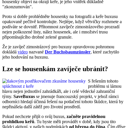
housenky objeví na okraji keře, je jeho vnitřek důkladně
"zkonzumován".
Proto si dobře prohlédněte housenky na fotografii a keře buxusu
opakovaně pečlivě kontrolujte. Nejlépe, když větvičky rozhrnete a
podíváte se dovnitř. Přítomnost zavíječe zimostrázového prozradí
nejen poškozené listy, nález housenek, ale i množství trusu
připomínajícího drobné zelené granule.
Že je zavíječ zimostrázový pro buxusy opravdovou pohromou
dokládá
video
nazvané
Der Buchsbaumzünsler
, které zachytilo
jeho hodování na buxusu.
Lze se housenkám zavíječe ubránit?
S řešením tohoto
problému si lámou
hlavu nejen jednotliví zahrádkáři, ale i celé vědecké zahraniční
týmy.
SaveBuxus
se jmenuje francouzský projekt, v jehož rámci
odborníci hledají účinná řešení na potlačení tohoto škůdce, která by
nepřinášela další zátěž pro životní prostředí.
Pokud nechcete přijít o svůj buxus,
začněte pravidelnou
prohlídkou keřů
. Tu byste měli provádět v době, kdy jsou tito
škůdci aktivní, v našich podmínkách
od března do října
. Čím dříve