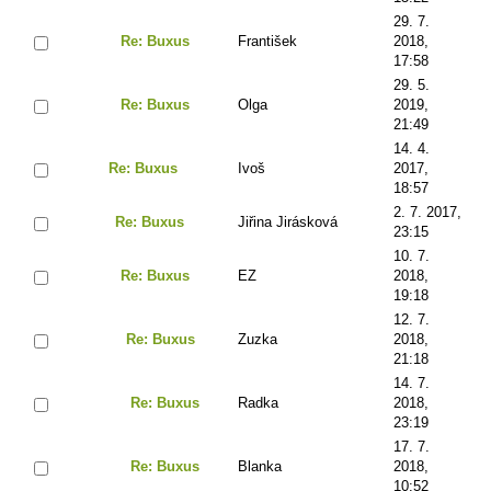
29. 7.
Re: Buxus
František
2018,
17:58
29. 5.
Re: Buxus
Olga
2019,
21:49
14. 4.
Re: Buxus
Ivoš
2017,
18:57
2. 7. 2017,
Re: Buxus
Jiřina Jirásková
23:15
10. 7.
Re: Buxus
EZ
2018,
19:18
12. 7.
Re: Buxus
Zuzka
2018,
21:18
14. 7.
Re: Buxus
Radka
2018,
23:19
17. 7.
Re: Buxus
Blanka
2018,
10:52