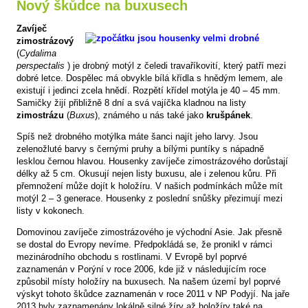
Nový škůdce na buxusech
Zavíječ
zimostrázový
(
Cydalima
perspectalis
) je drobný motýl z čeledi travaříkovití, který patří mezi
dobré letce. Dospělec má obvykle bílá křídla s hnědým lemem, ale
existují i jedinci zcela hnědí. Rozpětí křídel motýla je 40 – 45 mm.
Samičky žijí přibližně 8 dní a svá vajíčka kladnou na listy
zimostrázu
(
Buxus
), známého u nás také jako
krušpánek
.
Spíš než drobného motýlka máte šanci najít jeho larvy. Jsou
zelenožluté barvy s černými pruhy a bílými puntíky s nápadně
lesklou černou hlavou. Housenky zavíječe zimostrázového dorůstají
délky až 5 cm. Okusují nejen listy buxusu, ale i zelenou kůru. Při
přemnožení může dojít k holožíru. V našich podmínkách může mít
motýl 2 – 3 generace. Housenky z poslední snůšky přezimují mezi
listy v kokonech.
Domovinou zavíječe zimostrázového je východní Asie. Jak přesně
se dostal do Evropy nevíme. Předpokládá se, že pronikl v rámci
mezinárodního obchodu s rostlinami. V Evropě byl poprvé
zaznamenán v Porýní v roce 2006, kde již v následujícím roce
způsobil místy holožíry na buxusech. Na našem území byl poprvé
výskyt tohoto škůdce zaznamenán v roce 2011 v NP Podyjí. Na jaře
2013 byly zaznamenány lokálně silné žíry až holožíry také na