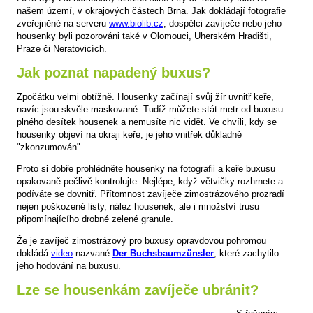
našem území, v okrajových částech Brna. Jak dokládají fotografie
zveřejněné na serveru
www.biolib.cz
, dospělci zavíječe nebo jeho
housenky byli pozorováni také v Olomouci, Uherském Hradišti,
Praze či Neratovicích.
Jak poznat napadený buxus?
Zpočátku velmi obtížně. Housenky začínají svůj žír uvnitř keře,
navíc jsou skvěle maskované. Tudíž můžete stát metr od buxusu
plného desítek housenek a nemusíte nic vidět. Ve chvíli, kdy se
housenky objeví na okraji keře, je jeho vnitřek důkladně
"zkonzumován".
Proto si dobře prohlédněte housenky na fotografii a keře buxusu
opakovaně pečlivě kontrolujte. Nejlépe, když větvičky rozhrnete a
podíváte se dovnitř. Přítomnost zavíječe zimostrázového prozradí
nejen poškozené listy, nález housenek, ale i množství trusu
připomínajícího drobné zelené granule.
Že je zavíječ zimostrázový pro buxusy opravdovou pohromou
dokládá
video
nazvané
Der Buchsbaumzünsler
, které zachytilo
jeho hodování na buxusu.
Lze se housenkám zavíječe ubránit?