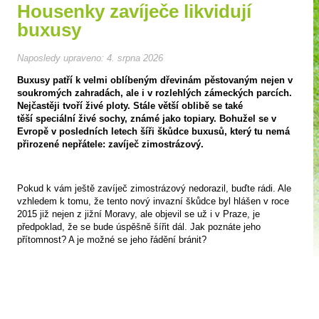
Housenky zavíječe likvidují
buxusy
Naposledy upraveno:
4. srpna 2026
Buxusy patří k velmi oblíbeným dřevinám pěstovaným nejen v
soukromých zahradách, ale i v rozlehlých zámeckých parcích.
Nejčastěji tvoří živé ploty. Stále větší oblibě se také
těší speciální živé sochy, známé jako topiary. Bohužel se v
Evropě v posledních letech šíři škůdce buxusů, který tu nemá
přirozené nepřátele: zavíječ zimostrázový.
Pokud k vám ještě zavíječ zimostrázový nedorazil, buďte rádi. Ale
vzhledem k tomu, že tento nový invazní škůdce byl hlášen v roce
2015 již nejen z jižní Moravy, ale objevil se už i v Praze, je
předpoklad, že se bude úspěšně šířit dál. Jak poznáte jeho
přítomnost? A je možné se jeho řádění bránit?