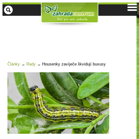
Zahrada centrum - housenky
zavíječe likvidují buxusy
Články
→
Rady
→
Housenky zavíječe likvidují buxusy