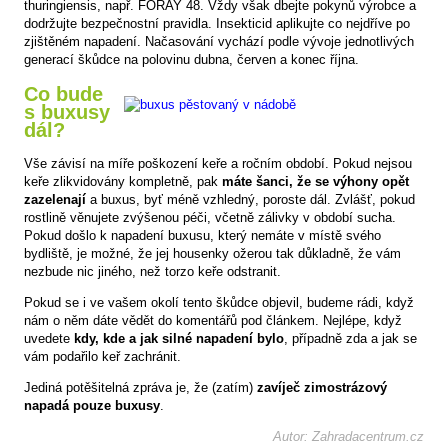
thuringiensis, např. FORAY 48. Vždy však dbejte pokynů výrobce a
dodržujte bezpečnostní pravidla. Insekticid aplikujte co nejdříve po
zjištěném napadení. Načasování vychází podle vývoje jednotlivých
generací škůdce na polovinu dubna, červen a konec října.
Co bude
s buxusy
dál?
Vše závisí na míře poškození keře a ročním období. Pokud nejsou
keře zlikvidovány kompletně, pak
máte šanci, že se výhony opět
zazelenají
a buxus, byť méně vzhledný, poroste dál. Zvlášť, pokud
rostlině věnujete zvýšenou péči, včetně zálivky v období sucha.
Pokud došlo k napadení buxusu, který nemáte v místě svého
bydliště, je možné, že jej housenky ožerou tak důkladně, že vám
nezbude nic jiného, než torzo keře odstranit.
Pokud se i ve vašem okolí tento škůdce objevil, budeme rádi, když
nám o něm dáte vědět do komentářů pod článkem. Nejlépe, když
uvedete
kdy, kde a jak silné napadení bylo
, případně zda a jak se
vám podařilo keř zachránit.
Jediná potěšitelná zpráva je, že (zatím)
zavíječ zimostrázový
napadá pouze buxusy
.
Autor: Zahradacentrum.cz