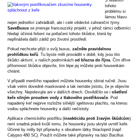
S řešením
tohoto
problému si
lámou hlavu
nejen jednotliví zahrádkáři, ale i celé vědecké zahraniční týmy.
SaveBuxus
se jmenuje francouzský projekt, v jehož rámci odborníci
hledají účinná řešení na potlačení tohoto škůdce, která by
nepřinášela další zátěž pro životní prostředí.
Pokud nechcete přijít o svůj buxus,
začněte pravidelnou
prohlídkou keřů
. Tu byste měli provádět v době, kdy jsou tito
škůdci aktivní, v našich podmínkách
od března do října
. Čím dříve
přítomnost škůdce objevíte, tím lépe jej můžete proti housenkám
chránit.
V případě menšího napadení můžete housenky sbírat ručně. Jsou
však velmi dovedně maskované a tak nemáte jistotu, že je objevíte
všechny. Nepolevujte ani v dalších dnech. Osvědčilo se i
ošetření
keře silným proudem vody z tlakového postřikovače
. Pod
napadený keř nejprve rozložte silnější igelitovou plachtu, na kterou
vodou spláchnete housenky a další nečistoty.
Aplikace chemického postřiku (
insekticidu proti žravým škůdcům
)
není snadná právě kvůli tomu, že housenky jsou ukryté uvnitř keře.
Účinné by měly být přípravky s obsahem látky thiacloprid (např.
Calypso 480 SC). Použít můžete také přípravky na bázi Bacillus