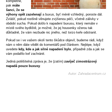
kompletně,
pak
máte
šanci, že se
výhony opět zazelenají
a buxus, byť méně vzhledný, poroste dál.
Zvlášť, pokud rostlině věnujete zvýšenou péči, včetně zálivky v
období sucha. Pokud došlo k napadení buxusu, který nemáte v
místě svého bydliště, je možné, že jej housenky ožerou tak
důkladně, že vám nezbude nic jiného, než torzo keře odstranit.
Pokud se i ve vašem okolí tento škůdce objevil, budeme rádi, když
nám o něm dáte vědět do komentářů pod článkem. Nejlépe, když
uvedete
kdy, kde a jak silné napadení bylo
, případně zda a jak se
vám podařilo keř zachránit.
Jediná potěšitelná zpráva je, že (zatím)
zavíječ zimostrázový
napadá pouze buxusy
.
Autor: Zahradacentrum.cz