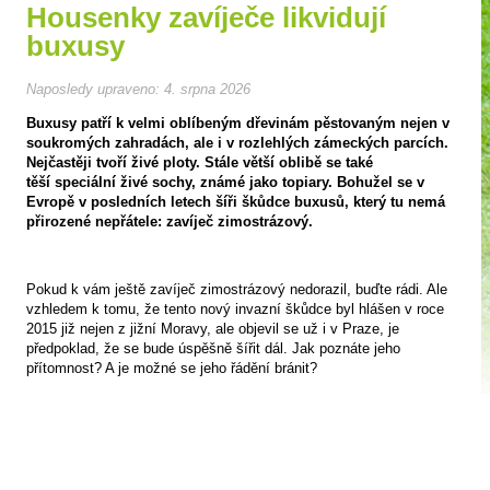
Housenky zavíječe likvidují
buxusy
Naposledy upraveno:
4. srpna 2026
Buxusy patří k velmi oblíbeným dřevinám pěstovaným nejen v
soukromých zahradách, ale i v rozlehlých zámeckých parcích.
Nejčastěji tvoří živé ploty. Stále větší oblibě se také
těší speciální živé sochy, známé jako topiary. Bohužel se v
Evropě v posledních letech šíři škůdce buxusů, který tu nemá
přirozené nepřátele: zavíječ zimostrázový.
Pokud k vám ještě zavíječ zimostrázový nedorazil, buďte rádi. Ale
vzhledem k tomu, že tento nový invazní škůdce byl hlášen v roce
2015 již nejen z jižní Moravy, ale objevil se už i v Praze, je
předpoklad, že se bude úspěšně šířit dál. Jak poznáte jeho
přítomnost? A je možné se jeho řádění bránit?