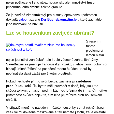
nejen poškozené listy, nález housenek, ale i množství trusu
připomínajícího drobné zelené granule.
Že je zavíječ zimostrázový pro buxusy opravdovou pohromou
dokládá
video
nazvané
Der Buchsbaumzünsler
, které zachytilo
jeho hodování na buxusu.
Lze se housenkám zavíječe ubránit?
S řešením
tohoto
problému si
lámou hlavu
nejen jednotliví zahrádkáři, ale i celé vědecké zahraniční týmy.
SaveBuxus
se jmenuje francouzský projekt, v jehož rámci odborníci
hledají účinná řešení na potlačení tohoto škůdce, která by
nepřinášela další zátěž pro životní prostředí.
Pokud nechcete přijít o svůj buxus,
začněte pravidelnou
prohlídkou keřů
. Tu byste měli provádět v době, kdy jsou tito
škůdci aktivní, v našich podmínkách
od března do října
. Čím dříve
přítomnost škůdce objevíte, tím lépe jej můžete proti housenkám
chránit.
V případě menšího napadení můžete housenky sbírat ručně. Jsou
však velmi dovedně maskované a tak nemáte jistotu, že je objevíte