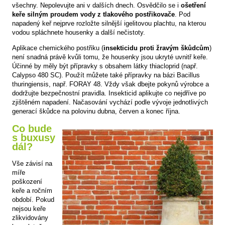
všechny. Nepolevujte ani v dalších dnech. Osvědčilo se i
ošetření
keře silným proudem vody z tlakového postřikovače
. Pod
napadený keř nejprve rozložte silnější igelitovou plachtu, na kterou
vodou spláchnete housenky a další nečistoty.
Aplikace chemického postřiku (
insekticidu proti žravým škůdcům
)
není snadná právě kvůli tomu, že housenky jsou ukryté uvnitř keře.
Účinné by měly být přípravky s obsahem látky thiacloprid (např.
Calypso 480 SC). Použít můžete také přípravky na bázi Bacillus
thuringiensis, např. FORAY 48. Vždy však dbejte pokynů výrobce a
dodržujte bezpečnostní pravidla. Insekticid aplikujte co nejdříve po
zjištěném napadení. Načasování vychází podle vývoje jednotlivých
generací škůdce na polovinu dubna, červen a konec října.
Co bude
s buxusy
dál?
Vše závisí na
míře
poškození
keře a ročním
období. Pokud
nejsou keře
zlikvidovány