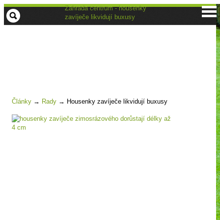
Zahrada centrum - housenky
zavíječe likvidují buxusy
Články
→
Rady
→
Housenky zavíječe likvidují buxusy