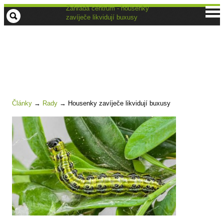
Zahrada centrum - housenky
zavíječe likvidují buxusy
Články
→
Rady
→
Housenky zavíječe likvidují buxusy