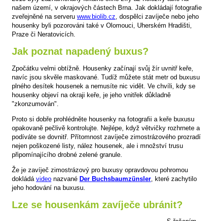
našem území, v okrajových částech Brna. Jak dokládají fotografie
zveřejněné na serveru
www.biolib.cz
, dospělci zavíječe nebo jeho
housenky byli pozorováni také v Olomouci, Uherském Hradišti,
Praze či Neratovicích.
Jak poznat napadený buxus?
Zpočátku velmi obtížně. Housenky začínají svůj žír uvnitř keře,
navíc jsou skvěle maskované. Tudíž můžete stát metr od buxusu
plného desítek housenek a nemusíte nic vidět. Ve chvíli, kdy se
housenky objeví na okraji keře, je jeho vnitřek důkladně
"zkonzumován".
Proto si dobře prohlédněte housenky na fotografii a keře buxusu
opakovaně pečlivě kontrolujte. Nejlépe, když větvičky rozhrnete a
podíváte se dovnitř. Přítomnost zavíječe zimostrázového prozradí
nejen poškozené listy, nález housenek, ale i množství trusu
připomínajícího drobné zelené granule.
Že je zavíječ zimostrázový pro buxusy opravdovou pohromou
dokládá
video
nazvané
Der Buchsbaumzünsler
, které zachytilo
jeho hodování na buxusu.
Lze se housenkám zavíječe ubránit?