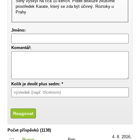
Silný výskyt na cca 10 keřích. Podle diskuze zkusíme
prostředek Karate, který se zda být účinný. Roztoky u
Prahy
Jméno:
Komentář:
Kolik je devět plus sedm: *
Počet příspěvků (1138)
4. 8. 2016,
Buxus
Petr