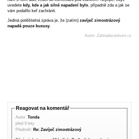
uvedete
kdy, kde a jak silné napadení bylo
, případně zda a jak se
vám podařilo keř zachránit.
Jediná potěšitelná zpráva je, že (zatím)
zavíječ zimostrázový
napadá pouze buxusy
.
Autor: Zahradacentrum.cz
Reagovat na komentář
Autor:
Tonda
před 9 lety
Předmět:
Re: Zavíječ zimostrázový