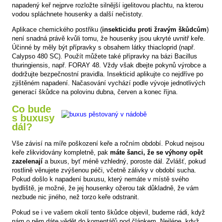
napadený keř nejprve rozložte silnější igelitovou plachtu, na kterou
vodou spláchnete housenky a další nečistoty.
Aplikace chemického postřiku (
insekticidu proti žravým škůdcům
)
není snadná právě kvůli tomu, že housenky jsou ukryté uvnitř keře.
Účinné by měly být přípravky s obsahem látky thiacloprid (např.
Calypso 480 SC). Použít můžete také přípravky na bázi Bacillus
thuringiensis, např. FORAY 48. Vždy však dbejte pokynů výrobce a
dodržujte bezpečnostní pravidla. Insekticid aplikujte co nejdříve po
zjištěném napadení. Načasování vychází podle vývoje jednotlivých
generací škůdce na polovinu dubna, červen a konec října.
Co bude
s buxusy
dál?
Vše závisí na míře poškození keře a ročním období. Pokud nejsou
keře zlikvidovány kompletně, pak
máte šanci, že se výhony opět
zazelenají
a buxus, byť méně vzhledný, poroste dál. Zvlášť, pokud
rostlině věnujete zvýšenou péči, včetně zálivky v období sucha.
Pokud došlo k napadení buxusu, který nemáte v místě svého
bydliště, je možné, že jej housenky ožerou tak důkladně, že vám
nezbude nic jiného, než torzo keře odstranit.
Pokud se i ve vašem okolí tento škůdce objevil, budeme rádi, když
nám o něm dáte vědět do komentářů pod článkem. Nejlépe, když