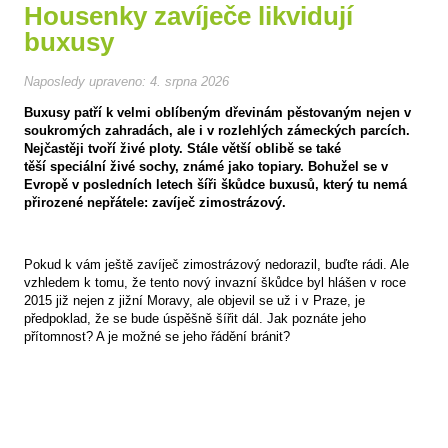
Housenky zavíječe likvidují
buxusy
Naposledy upraveno:
4. srpna 2026
Buxusy patří k velmi oblíbeným dřevinám pěstovaným nejen v
soukromých zahradách, ale i v rozlehlých zámeckých parcích.
Nejčastěji tvoří živé ploty. Stále větší oblibě se také
těší speciální živé sochy, známé jako topiary. Bohužel se v
Evropě v posledních letech šíři škůdce buxusů, který tu nemá
přirozené nepřátele: zavíječ zimostrázový.
Pokud k vám ještě zavíječ zimostrázový nedorazil, buďte rádi. Ale
vzhledem k tomu, že tento nový invazní škůdce byl hlášen v roce
2015 již nejen z jižní Moravy, ale objevil se už i v Praze, je
předpoklad, že se bude úspěšně šířit dál. Jak poznáte jeho
přítomnost? A je možné se jeho řádění bránit?