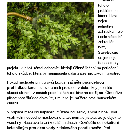
S řešením
tohoto
problému si
lámou hlavu
nejen
jednotliví
zahrádkáři, ale
i celé vědecké
zahraniční
týmy.
SaveBuxus
se jmenuje
francouzský
projekt, v jehož rámci odborníci hledají účinná řešení na potlačení
tohoto škůdce, která by nepřinášela další zátěž pro životní prostředí.
Pokud nechcete přijít o svůj buxus,
začněte pravidelnou
prohlídkou keřů
. Tu byste měli provádět v době, kdy jsou tito
škůdci aktivní, v našich podmínkách
od března do října
. Čím dříve
přítomnost škůdce objevíte, tím lépe jej můžete proti housenkám
chránit.
V případě menšího napadení můžete housenky sbírat ručně. Jsou
však velmi dovedně maskované a tak nemáte jistotu, že je objevíte
všechny. Nepolevujte ani v dalších dnech. Osvědčilo se i
ošetření
keře silným proudem vody z tlakového postřikovače
. Pod