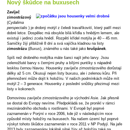
Nový škůdce na buxusech
Zavíječ
zimostrázový
(
Cydalima
perspectalis
) je drobný motýl z čeledi travaříkovití, který patří mezi
dobré letce. Dospělec má obvykle bílá křídla s hnědým lemem, ale
existují i jedinci zcela hnědí. Rozpětí křídel motýla je 40 – 45 mm.
Samičky žijí přibližně 8 dní a svá vajíčka kladnou na listy
zimostrázu
(
Buxus
), známého u nás také jako
krušpánek
.
Spíš než drobného motýlka máte šanci najít jeho larvy. Jsou
zelenožluté barvy s černými pruhy a bílými puntíky s nápadně
lesklou černou hlavou. Housenky zavíječe zimostrázového dorůstají
délky až 5 cm. Okusují nejen listy buxusu, ale i zelenou kůru. Při
přemnožení může dojít k holožíru. V našich podmínkách může mít
motýl 2 – 3 generace. Housenky z poslední snůšky přezimují mezi
listy v kokonech.
Domovinou zavíječe zimostrázového je východní Asie. Jak přesně
se dostal do Evropy nevíme. Předpokládá se, že pronikl v rámci
mezinárodního obchodu s rostlinami. V Evropě byl poprvé
zaznamenán v Porýní v roce 2006, kde již v následujícím roce
způsobil místy holožíry na buxusech. Na našem území byl poprvé
výskyt tohoto škůdce zaznamenán v roce 2011 v NP Podyjí. Na jaře
2013 byly zaznamenány lokálně silné žíry až holožíry také na