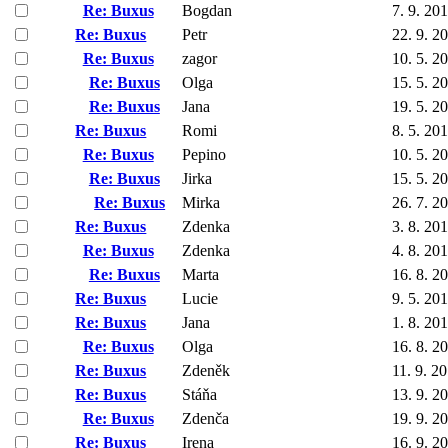
Re: Buxus
Bogdan
7. 9. 20
Re: Buxus
Petr
22. 9. 2
Re: Buxus
zagor
10. 5. 2
Re: Buxus
Olga
15. 5. 2
Re: Buxus
Jana
19. 5. 2
Re: Buxus
Romi
8. 5. 20
Re: Buxus
Pepino
10. 5. 2
Re: Buxus
Jirka
15. 5. 2
Re: Buxus
Mirka
26. 7. 2
Re: Buxus
Zdenka
3. 8. 20
Re: Buxus
Zdenka
4. 8. 20
Re: Buxus
Marta
16. 8. 2
Re: Buxus
Lucie
9. 5. 20
Re: Buxus
Jana
1. 8. 20
Re: Buxus
Olga
16. 8. 2
Re: Buxus
Zdeněk
11. 9. 2
Re: Buxus
Stáňa
13. 9. 2
Re: Buxus
Zdenča
19. 9. 2
Re: Buxus
Irena
16. 9. 2