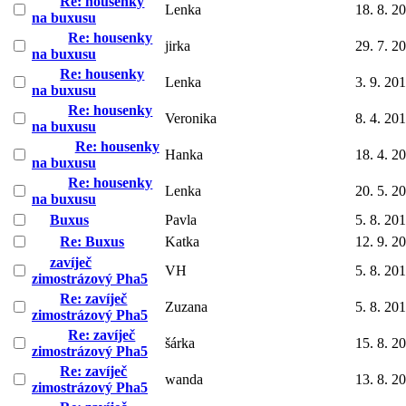
Re: housenky
Lenka
18. 8. 2
na buxusu
Re: housenky
jirka
29. 7. 2
na buxusu
Re: housenky
Lenka
3. 9. 20
na buxusu
Re: housenky
Veronika
8. 4. 20
na buxusu
Re: housenky
Hanka
18. 4. 2
na buxusu
Re: housenky
Lenka
20. 5. 2
na buxusu
Buxus
Pavla
5. 8. 20
Re: Buxus
Katka
12. 9. 2
zavíječ
VH
5. 8. 20
zimostrázový Pha5
Re: zavíječ
Zuzana
5. 8. 20
zimostrázový Pha5
Re: zavíječ
šárka
15. 8. 2
zimostrázový Pha5
Re: zavíječ
wanda
13. 8. 2
zimostrázový Pha5