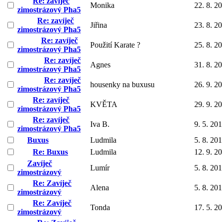
Re: zavíječ
Monika
22. 8. 2
zimostrázový Pha5
Re: zavíječ
Jiřina
23. 8. 2
zimostrázový Pha5
Re: zavíječ
Použití Karate ?
25. 8. 2
zimostrázový Pha5
Re: zavíječ
Agnes
31. 8. 2
zimostrázový Pha5
Re: zavíječ
housenky na buxusu
26. 9. 2
zimostrázový Pha5
Re: zavíječ
KVĚTA
29. 9. 2
zimostrázový Pha5
Re: zavíječ
Iva B.
9. 5. 20
zimostrázový Pha5
Buxus
Ludmila
5. 8. 20
Re: Buxus
Ludmila
12. 9. 2
Zavíječ
Lumír
5. 8. 20
zimostrázový
Re: Zavíječ
Alena
5. 8. 20
zimostrázový
Re: Zavíječ
Tonda
17. 5. 2
zimostrázový