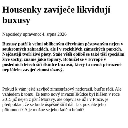
Housenky zavíječe likvidují
buxusy
Naposledy upraveno:
4. srpna 2026
Buxusy patří k velmi oblíbeným dřevinám pěstovaným nejen v
soukromých zahradách, ale i v rozlehlých zámeckých parcích.
Nejčastěji tvoří živé ploty. Stále větší oblibě se také těší speciální
živé sochy, známé jako topiary. Bohužel se v Evropě v
posledních letech šíři škůdce buxusů, který tu nemá přirozené
nepřátele: zavíječ zimostrázový.
Pokud k vám ještě zavíječ zimostrázový nedorazil, buďte rádi. Ale
vzhledem k tomu, že tento nový invazní škůdce byl hlášen v roce
2015 již nejen z jižní Moravy, ale objevil se už i v Praze, je
předpoklad, že se bude úspěšně šířit dál. Jak poznáte jeho
přítomnost? A je možné se jeho řádění bránit?