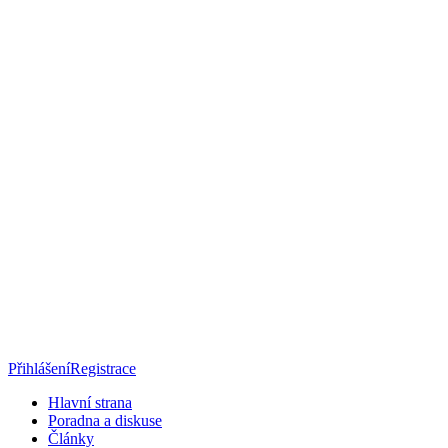
Přihlášení
Registrace
Hlavní strana
Poradna a diskuse
Články