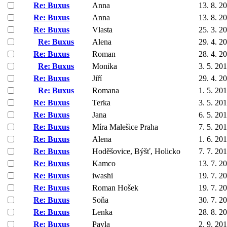
Re: Buxus
Anna
13. 8. 2
Re: Buxus
Anna
13. 8. 2
Re: Buxus
Vlasta
25. 3. 2
Re: Buxus
Alena
29. 4. 2
Re: Buxus
Roman
28. 4. 2
Re: Buxus
Monika
3. 5. 20
Re: Buxus
Jiří
29. 4. 2
Re: Buxus
Romana
1. 5. 20
Re: Buxus
Terka
3. 5. 20
Re: Buxus
Jana
6. 5. 20
Re: Buxus
Míra Malešice Praha
7. 5. 20
Re: Buxus
Alena
1. 6. 20
Re: Buxus
Hoděšovice, Býšť, Holicko
7. 7. 20
Re: Buxus
Kamco
13. 7. 2
Re: Buxus
iwashi
19. 7. 2
Re: Buxus
Roman Hošek
19. 7. 2
Re: Buxus
Soňa
30. 7. 2
Re: Buxus
Lenka
28. 8. 2
Re: Buxus
Pavla
2. 9. 20