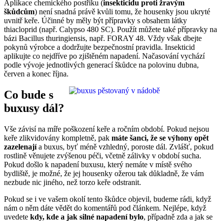
Aplikace chemického postřiku (
insekticidu proti žravým
škůdcům
) není snadná právě kvůli tomu, že housenky jsou ukryté
uvnitř keře. Účinné by měly být přípravky s obsahem látky
thiacloprid (např. Calypso 480 SC). Použít můžete také přípravky na
bázi Bacillus thuringiensis, např. FORAY 48. Vždy však dbejte
pokynů výrobce a dodržujte bezpečnostní pravidla. Insekticid
aplikujte co nejdříve po zjištěném napadení. Načasování vychází
podle vývoje jednotlivých generací škůdce na polovinu dubna,
červen a konec října.
Co bude s
buxusy dál?
Vše závisí na míře poškození keře a ročním období. Pokud nejsou
keře zlikvidovány kompletně, pak
máte šanci, že se výhony opět
zazelenají
a buxus, byť méně vzhledný, poroste dál. Zvlášť, pokud
rostlině věnujete zvýšenou péči, včetně zálivky v období sucha.
Pokud došlo k napadení buxusu, který nemáte v místě svého
bydliště, je možné, že jej housenky ožerou tak důkladně, že vám
nezbude nic jiného, než torzo keře odstranit.
Pokud se i ve vašem okolí tento škůdce objevil, budeme rádi, když
nám o něm dáte vědět do komentářů pod článkem. Nejlépe, když
uvedete
kdy, kde a jak silné napadení bylo
, případně zda a jak se