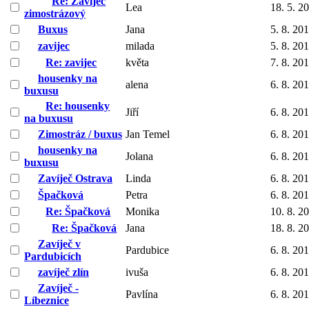
Re: Zavíječ
Lea
18. 5. 2
zimostrázový
Buxus
Jana
5. 8. 20
zavijec
milada
5. 8. 20
Re: zavijec
květa
7. 8. 20
housenky na
alena
6. 8. 20
buxusu
Re: housenky
Jiří
6. 8. 20
na buxusu
Zimostráz / buxus
Jan Temel
6. 8. 20
housenky na
Jolana
6. 8. 20
buxusu
Zavíječ Ostrava
Linda
6. 8. 20
Špačková
Petra
6. 8. 20
Re: Špačková
Monika
10. 8. 2
Re: Špačková
Jana
18. 8. 2
Zavíječ v
Pardubice
6. 8. 20
Pardubicích
zavíječ zlín
ivuša
6. 8. 20
Zavíječ -
Pavlína
6. 8. 20
Líbeznice