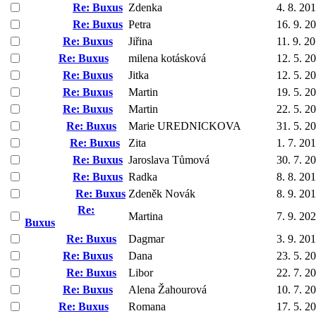
Re: Buxus
Zdenka
4. 8. 20
Re: Buxus
Petra
16. 9. 2
Re: Buxus
Jiřina
11. 9. 2
Re: Buxus
milena kotásková
12. 5. 2
Re: Buxus
Jitka
12. 5. 2
Re: Buxus
Martin
19. 5. 2
Re: Buxus
Martin
22. 5. 2
Re: Buxus
Marie UREDNICKOVA
31. 5. 2
Re: Buxus
Zita
1. 7. 20
Re: Buxus
Jaroslava Tůmová
30. 7. 2
Re: Buxus
Radka
8. 8. 20
Re: Buxus
Zdeněk Novák
8. 9. 20
Re:
Martina
7. 9. 20
Buxus
Re: Buxus
Dagmar
3. 9. 20
Re: Buxus
Dana
23. 5. 2
Re: Buxus
Libor
22. 7. 2
Re: Buxus
Alena Žahourová
10. 7. 2
Re: Buxus
Romana
17. 5. 2