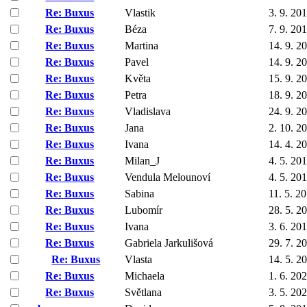
Re: Buxus
Vlastik
3. 9. 20
Re: Buxus
Béza
7. 9. 20
Re: Buxus
Martina
14. 9. 2
Re: Buxus
Pavel
14. 9. 2
Re: Buxus
Květa
15. 9. 2
Re: Buxus
Petra
18. 9. 2
Re: Buxus
Vladislava
24. 9. 2
Re: Buxus
Jana
2. 10. 2
Re: Buxus
Ivana
14. 4. 2
Re: Buxus
Milan_J
4. 5. 20
Re: Buxus
Vendula Melounoví
4. 5. 20
Re: Buxus
Sabina
11. 5. 2
Re: Buxus
Lubomír
28. 5. 2
Re: Buxus
Ivana
3. 6. 20
Re: Buxus
Gabriela Jarkulišová
29. 7. 2
Re: Buxus
Vlasta
14. 5. 2
Re: Buxus
Michaela
1. 6. 20
Re: Buxus
Světlana
3. 5. 20