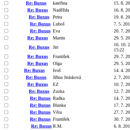
Re: Buxus
kateřina
15. 8. 2
Re: Buxus
Naděžda
16. 8. 2
Re: Buxus
Petra
19. 8. 2
Re: Buxus
Luboš
7. 5. 20
Re: Buxus
Eva
20. 7. 2
Re: Buxus
Martin
29. 5. 2
16. 10. 
Re: Buxus
Jiri
15:22
Re: Buxus
František
29. 7. 2
Re: Buxus
Olga
29. 5. 2
Re: Buxus
Ivoš
14. 4. 2
Re: Buxus
Jiřina Jirásková
2. 7. 20
Re: Buxus
EZ
10. 7. 2
Re: Buxus
Zuzka
12. 7. 2
Re: Buxus
Radka
14. 7. 2
Re: Buxus
Blanka
17. 7. 2
Re: Buxus
Věra
27. 7. 2
Re: Buxus
František
30. 7. 2
Re: Buxus
R.M.
6. 8. 20