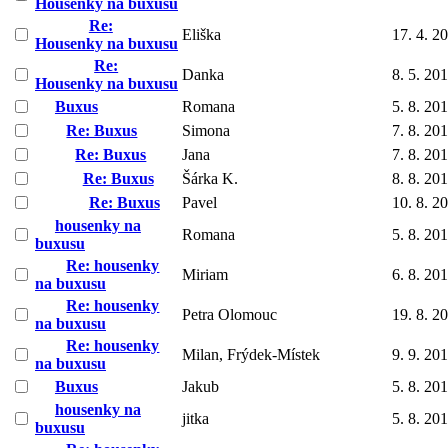
Housenky na buxusu
Re:
Eliška
17. 4. 2
Housenky na buxusu
Re:
Danka
8. 5. 20
Housenky na buxusu
Buxus
Romana
5. 8. 20
Re: Buxus
Simona
7. 8. 20
Re: Buxus
Jana
7. 8. 20
Re: Buxus
Šárka K.
8. 8. 20
Re: Buxus
Pavel
10. 8. 2
housenky na
Romana
5. 8. 20
buxusu
Re: housenky
Miriam
6. 8. 20
na buxusu
Re: housenky
Petra Olomouc
19. 8. 2
na buxusu
Re: housenky
Milan, Frýdek-Místek
9. 9. 20
na buxusu
Buxus
Jakub
5. 8. 20
housenky na
jitka
5. 8. 20
buxusu