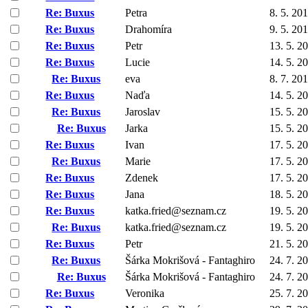
Re: Buxus
Petra
8. 5. 20
Re: Buxus
Drahomíra
9. 5. 20
Re: Buxus
Petr
13. 5. 2
Re: Buxus
Lucie
14. 5. 2
Re: Buxus
eva
8. 7. 20
Re: Buxus
Naďa
14. 5. 2
Re: Buxus
Jaroslav
15. 5. 2
Re: Buxus
Jarka
15. 5. 2
Re: Buxus
Ivan
17. 5. 2
Re: Buxus
Marie
17. 5. 2
Re: Buxus
Zdenek
17. 5. 2
Re: Buxus
Jana
18. 5. 2
Re: Buxus
katka.fried@seznam.cz
19. 5. 2
Re: Buxus
katka.fried@seznam.cz
19. 5. 2
Re: Buxus
Petr
21. 5. 2
Re: Buxus
Šárka Mokrišová - Fantaghiro
24. 7. 2
Re: Buxus
Šárka Mokrišová - Fantaghiro
24. 7. 2
Re: Buxus
Veronika
25. 7. 2