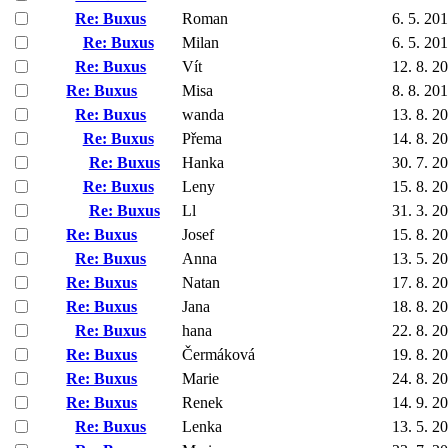
Re: Buxus
Roman
6. 5. 20
Re: Buxus
Milan
6. 5. 20
Re: Buxus
Vít
12. 8. 2
Re: Buxus
Misa
8. 8. 20
Re: Buxus
wanda
13. 8. 2
Re: Buxus
Přema
14. 8. 2
Re: Buxus
Hanka
30. 7. 2
Re: Buxus
Leny
15. 8. 2
Re: Buxus
Ll
31. 3. 2
Re: Buxus
Josef
15. 8. 2
Re: Buxus
Anna
13. 5. 2
Re: Buxus
Natan
17. 8. 2
Re: Buxus
Jana
18. 8. 2
Re: Buxus
hana
22. 8. 2
Re: Buxus
Čermáková
19. 8. 2
Re: Buxus
Marie
24. 8. 2
Re: Buxus
Renek
14. 9. 2
Re: Buxus
Lenka
13. 5. 2