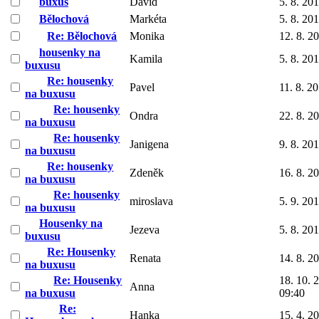
buxus
David
5. 8. 20
Bělochová
Markéta
5. 8. 20
Re: Bělochová
Monika
12. 8. 2
housenky na
Kamila
5. 8. 20
buxusu
Re: housenky
Pavel
11. 8. 2
na buxusu
Re: housenky
Ondra
22. 8. 2
na buxusu
Re: housenky
Janigena
9. 8. 20
na buxusu
Re: housenky
Zdeněk
16. 8. 2
na buxusu
Re: housenky
miroslava
5. 9. 20
na buxusu
Housenky na
Jezeva
5. 8. 20
buxusu
Re: Housenky
Renata
14. 8. 2
na buxusu
Re: Housenky
18. 10. 
Anna
na buxusu
09:40
Re:
Hanka
15. 4. 2