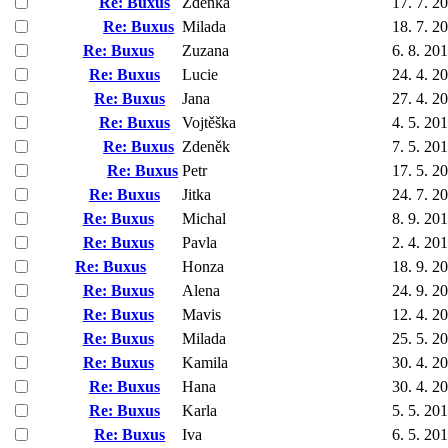
Re: Buxus
Zdenka
17. 7. 2
Re: Buxus
Milada
18. 7. 2
Re: Buxus
Zuzana
6. 8. 20
Re: Buxus
Lucie
24. 4. 2
Re: Buxus
Jana
27. 4. 2
Re: Buxus
Vojtěška
4. 5. 20
Re: Buxus
Zdeněk
7. 5. 20
Re: Buxus
Petr
17. 5. 2
Re: Buxus
Jitka
24. 7. 2
Re: Buxus
Michal
8. 9. 20
Re: Buxus
Pavla
2. 4. 20
Re: Buxus
Honza
18. 9. 2
Re: Buxus
Alena
24. 9. 2
Re: Buxus
Mavis
12. 4. 2
Re: Buxus
Milada
25. 5. 2
Re: Buxus
Kamila
30. 4. 2
Re: Buxus
Hana
30. 4. 2
Re: Buxus
Karla
5. 5. 20
Re: Buxus
Iva
6. 5. 20