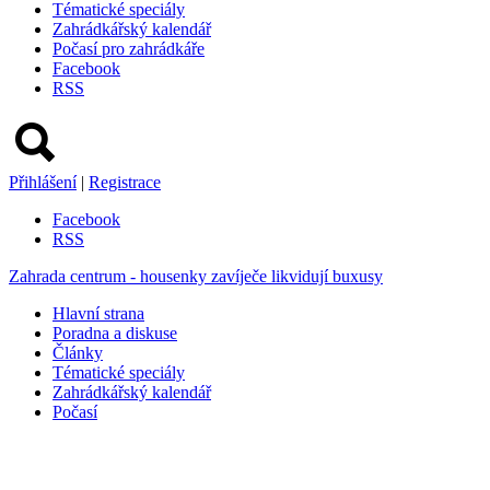
Tématické speciály
Zahrádkářský kalendář
Počasí pro zahrádkáře
Facebook
RSS
Přihlášení
|
Registrace
Facebook
RSS
Zahrada centrum - housenky zavíječe likvidují buxusy
Hlavní strana
Poradna a diskuse
Články
Tématické speciály
Zahrádkářský kalendář
Počasí