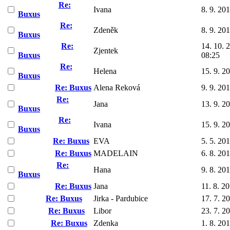
Re:
Ivana
8. 9. 20
Buxus
Re:
Zdeněk
8. 9. 20
Buxus
Re:
14. 10. 
Zjentek
Buxus
08:25
Re:
Helena
15. 9. 2
Buxus
Re: Buxus
Alena Reková
9. 9. 20
Re:
Jana
13. 9. 2
Buxus
Re:
Ivana
15. 9. 2
Buxus
Re: Buxus
EVA
5. 5. 20
Re: Buxus
MADELAIN
6. 8. 20
Re:
Hana
9. 8. 20
Buxus
Re: Buxus
Jana
11. 8. 2
Re: Buxus
Jirka - Pardubice
17. 7. 2
Re: Buxus
Libor
23. 7. 2
Re: Buxus
Zdenka
1. 8. 20