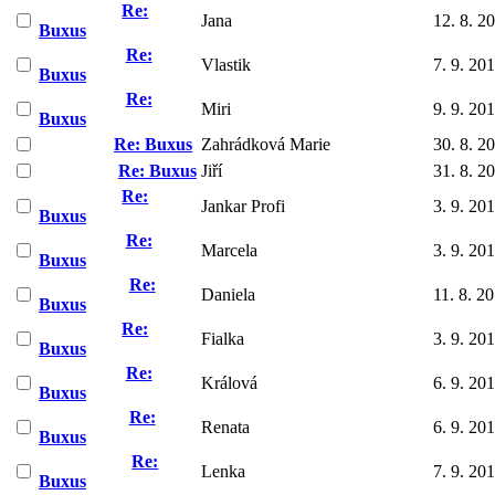
Re:
Jana
12. 8. 2
Buxus
Re:
Vlastik
7. 9. 20
Buxus
Re:
Miri
9. 9. 20
Buxus
Re: Buxus
Zahrádková Marie
30. 8. 2
Re: Buxus
Jiří
31. 8. 2
Re:
Jankar Profi
3. 9. 20
Buxus
Re:
Marcela
3. 9. 20
Buxus
Re:
Daniela
11. 8. 2
Buxus
Re:
Fialka
3. 9. 20
Buxus
Re:
Králová
6. 9. 20
Buxus
Re:
Renata
6. 9. 20
Buxus
Re:
Lenka
7. 9. 20
Buxus