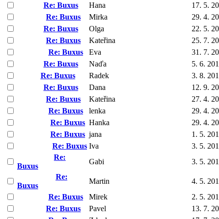
Re: Buxus
Hana
17. 5. 2
Re: Buxus
Mirka
29. 4. 2
Re: Buxus
Olga
22. 5. 2
Re: Buxus
Kateřina
25. 7. 2
Re: Buxus
Eva
31. 7. 2
Re: Buxus
Naďa
5. 6. 20
Re: Buxus
Radek
3. 8. 20
Re: Buxus
Dana
12. 9. 2
Re: Buxus
Kateřina
27. 4. 2
Re: Buxus
lenka
29. 4. 2
Re: Buxus
Hanka
29. 4. 2
Re: Buxus
jana
1. 5. 20
Re: Buxus
Iva
3. 5. 20
Re:
Gabi
3. 5. 20
Buxus
Re:
Martin
4. 5. 20
Buxus
Re: Buxus
Mirek
2. 5. 20
Re: Buxus
Pavel
13. 7. 2