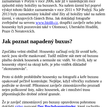
zaznamenán v Porýní v roce 2006, kde již v následujícím roce
způsobil místy holožíry na buxusech. Na našem území byl poprvé
výskyt tohoto škůdce zaznamenán v roce 2011 v NP Podyjí. Na jaře
2013 byly zaznamenány lokálně silné žíry až holožíry také na našem
území, v okrajových částech Brna. Jak dokládají fotografie
zveřejněné na serveru
www.biolib.cz
, dospělci zavíječe nebo jeho
housenky byli pozorováni také v Olomouci, Uherském Hradišti,
Praze či Neratovicích.
Jak poznat napadený buxus?
Zpočátku velmi obtížně. Housenky začínají svůj žír uvnitř keře,
navíc jsou skvěle maskované. Tudíž můžete stát metr od buxusu
plného desítek housenek a nemusíte nic vidět. Ve chvíli, kdy se
housenky objeví na okraji keře, je jeho vnitřek důkladně
"zkonzumován".
Proto si dobře prohlédněte housenky na fotografii a keře buxusu
opakovaně pečlivě kontrolujte. Nejlépe, když větvičky rozhrnete a
podíváte se dovnitř. Přítomnost zavíječe zimostrázového prozradí
nejen poškozené listy, nález housenek, ale i množství trusu
připomínajícího drobné zelené granule.
Že je zavíječ zimostrázový pro buxusy opravdovou pohromou
dokládá
video
nazvané
Der Buchsbaumzünsler
, které zachytilo