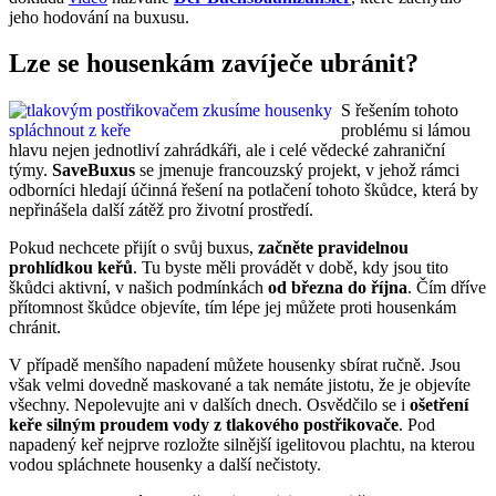
jeho hodování na buxusu.
Lze se housenkám zavíječe ubránit?
S řešením tohoto
problému si lámou
hlavu nejen jednotliví zahrádkáři, ale i celé vědecké zahraniční
týmy.
SaveBuxus
se jmenuje francouzský projekt, v jehož rámci
odborníci hledají účinná řešení na potlačení tohoto škůdce, která by
nepřinášela další zátěž pro životní prostředí.
Pokud nechcete přijít o svůj buxus,
začněte pravidelnou
prohlídkou keřů
. Tu byste měli provádět v době, kdy jsou tito
škůdci aktivní, v našich podmínkách
od března do října
. Čím dříve
přítomnost škůdce objevíte, tím lépe jej můžete proti housenkám
chránit.
V případě menšího napadení můžete housenky sbírat ručně. Jsou
však velmi dovedně maskované a tak nemáte jistotu, že je objevíte
všechny. Nepolevujte ani v dalších dnech. Osvědčilo se i
ošetření
keře silným proudem vody z tlakového postřikovače
. Pod
napadený keř nejprve rozložte silnější igelitovou plachtu, na kterou
vodou spláchnete housenky a další nečistoty.