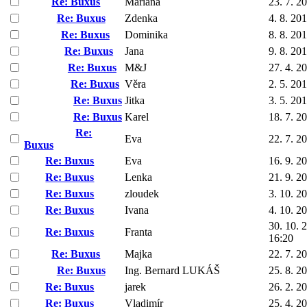
Re: Buxus
Mariana
23. 7. 2
Re: Buxus
Zdenka
4. 8. 20
Re: Buxus
Dominika
8. 8. 20
Re: Buxus
Jana
9. 8. 20
Re: Buxus
M&J
27. 4. 2
Re: Buxus
Věra
2. 5. 20
Re: Buxus
Jitka
3. 5. 20
Re: Buxus
Karel
18. 7. 2
Re:
Eva
22. 7. 2
Buxus
Re: Buxus
Eva
16. 9. 2
Re: Buxus
Lenka
21. 9. 2
Re: Buxus
zloudek
3. 10. 2
Re: Buxus
Ivana
4. 10. 2
30. 10. 
Re: Buxus
Franta
16:20
Re: Buxus
Majka
22. 7. 2
Re: Buxus
Ing. Bernard LUKÁŠ
25. 8. 2
Re: Buxus
jarek
26. 2. 2
Re: Buxus
Vladimír
25. 4. 2