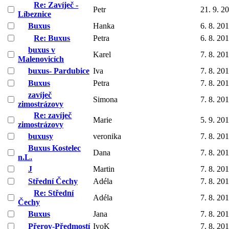
Re: Zavíječ -
Petr
21. 9. 2
Líbeznice
Buxus
Hanka
6. 8. 20
Re: Buxus
Petra
6. 8. 20
buxus v
Karel
7. 8. 20
Malenovicích
buxus- Pardubice
Iva
7. 8. 20
Buxus
Petra
7. 8. 20
zavíječ
Simona
7. 8. 20
zimostrázovy
Re: zavíječ
Marie
5. 9. 20
zimostrázovy
buxusy
veronika
7. 8. 20
Buxus Kostelec
Dana
7. 8. 20
n.L.
J
Martin
7. 8. 20
Střední Čechy
Adéla
7. 8. 20
Re: Střední
Adéla
7. 8. 20
Čechy
Buxus
Jana
7. 8. 20
Přerov-Předmostí
IvoK
7. 8. 20