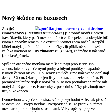
Nový škůdce na buxusech
Zavíječ
zimostrázový
(
Cydalima perspectalis
) je drobný motýl z čeledi
travaříkovití, který patří mezi dobré letce. Dospělec má obvykle bílá
křídla s hnědým lemem, ale existují i jedinci zcela hnědí. Rozpětí
křídel motýla je 40 – 45 mm. Samičky žijí přibližně 8 dní a svá
vajíčka kladnou na listy
zimostrázu
(
Buxus
), známého u nás také
jako
krušpánek
.
Spíš než drobného motýlka máte šanci najít jeho larvy. Jsou
zelenožluté barvy s černými pruhy a bílými puntíky s nápadně
lesklou černou hlavou. Housenky zavíječe zimostrázového dorůstají
délky až 5 cm. Okusují nejen listy buxusu, ale i zelenou kůru. Při
přemnožení může dojít k holožíru. V našich podmínkách může mít
motýl 2 – 3 generace. Housenky z poslední snůšky přezimují mezi
listy v kokonech.
Domovinou zavíječe zimostrázového je východní Asie. Jak přesně
se dostal do Evropy nevíme. Předpokládá se, že pronikl v rámci
mezinárodního obchodu s rostlinami. V Evropě byl poprvé