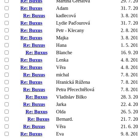
Re: Buxus
Martina Grešlová
29. 7. 2
Re: Buxus
Adam
31. 7. 2
Re: Buxus
kadlecová
3. 8. 20
Re: Buxus
Lydie Paďourová
31. 7. 2
Re: Buxus
Petr - Klecany
2. 8. 20
Re: Buxus
Majka
3. 8. 20
Re: Buxus
Hana
1. 5. 20
Re: Buxus
Blanche
16. 9. 2
Re: Buxus
Lenka
4. 8. 20
Re: Buxus
Věra
4. 8. 20
Re: Buxus
michal
7. 8. 20
Re: Buxus
Hranická Rúžena
7. 8. 20
Re: Buxus
Petra Přecechtělová
7. 8. 20
Re: Buxus
Vladislav Bilko
28. 3. 2
Re: Buxus
Jarka
22. 4. 2
Re: Buxus
Olda
26. 5. 2
Re: Buxus
Bernard.
21. 7. 2
Re: Buxus
Věra
21. 6. 2
Re: Buxus
Eva
9. 8. 20