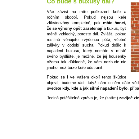
Co bude s buxusy dál?
Vše závisí na míře poškození keře a
ročním období. Pokud nejsou keře
zlikvidovány kompletně, pak
máte šanci,
že se výhony opět zazelenají
a buxus, byť
méně vzhledný, poroste dál. Zvlášť, pokud
rostlině věnujete zvýšenou péči, včetně
zálivky v období sucha. Pokud došlo k
napadení buxusu, který nemáte v místě
svého bydliště, je možné, že jej housenky
ožerou tak důkladně, že vám nezbude nic
jiného, než torzo keře odstranit.
Pokud se i ve vašem okolí tento škůdce
objevil, budeme rádi, když nám o něm dáte věd
uvedete
kdy, kde a jak silné napadení bylo
, příp
Jediná potěšitelná zpráva je, že (zatím)
zavíječ z