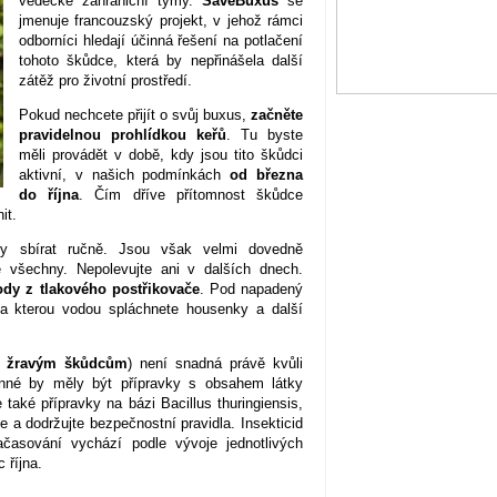
vědecké zahraniční týmy.
SaveBuxus
se
jmenuje francouzský projekt, v jehož rámci
odborníci hledají účinná řešení na potlačení
tohoto škůdce, která by nepřinášela další
zátěž pro životní prostředí.
Pokud nechcete přijít o svůj buxus,
začněte
pravidelnou prohlídkou keřů
. Tu byste
měli provádět v době, kdy jsou tito škůdci
aktivní, v našich podmínkách
od března
do října
. Čím dříve přítomnost škůdce
it.
y sbírat ručně. Jsou však velmi dovedně
e všechny. Nepolevujte ani v dalších dnech.
dy z tlakového postřikovače
. Pod napadený
, na kterou vodou spláchnete housenky a další
ti žravým škůdcům
) není snadná právě kvůli
inné by měly být přípravky s obsahem látky
také přípravky na bázi Bacillus thuringiensis,
a dodržujte bezpečnostní pravidla. Insekticid
ačasování vychází podle vývoje jednotlivých
 října.