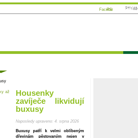
Přihláš
Facebook
RSS
Tématické speciály
Zahrádkářský kalendář
Poča
ánky
xusy
Housenky
zavíječe likvidují
buxusy
Naposledy upraveno:
4. srpna 2026
Buxusy patří k velmi oblíbeným
dřevinám pěstovaným nejen v