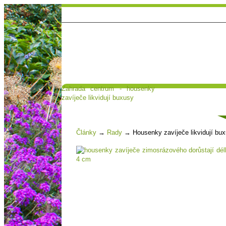
Zahrada centrum - housenky
Hlavní strana
Poradna a diskuse
zavíječe likvidují buxusy
Čl
Články
→
Rady
→
Housenky zavíječe likvidují bu