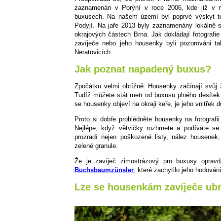
zaznamenán v Porýní v roce 2006, kde již v ná
buxusech. Na našem území byl poprvé výskyt 
Podyjí. Na jaře 2013 byly zaznamenány lokálně s
okrajových částech Brna. Jak dokládají fotografi
zavíječe nebo jeho housenky byli pozorováni t
Neratovicích.
Jak poznat napadený buxus?
Zpočátku velmi obtížně. Housenky začínají svůj 
Tudíž můžete stát metr od buxusu plného desítek 
se housenky objeví na okraji keře, je jeho vnitřek
Proto si dobře prohlédněte housenky na fotografi
Nejlépe, když větvičky rozhrnete a podíváte se
prozradí nejen poškozené listy, nález housenek,
zelené granule.
Že je zavíječ zimostrázový pro buxusy opra
Buchsbaumzünsler
, které zachytilo jeho hodován
Lze se housenkám zavíječe ubr