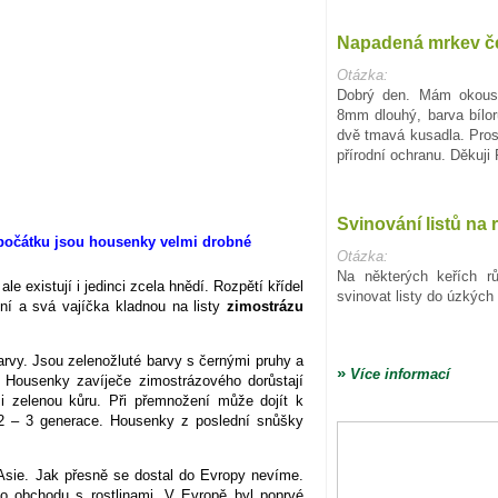
Napadená mrkev č
Otázka:
Dobrý den. Mám okous
8mm dlouhý, barva bílo
dvě tmavá kusadla. Pro
přírodní ochranu. Děkuji
Svinování listů na 
Otázka:
Na některých keřích r
 existují i jedinci zcela hnědí. Rozpětí křídel
svinovat listy do úzkých 
ní a svá vajíčka kladnou na listy
zimostrázu
arvy. Jsou zelenožluté barvy s černými pruhy a
»
Více informací
. Housenky zavíječe zimostrázového dorůstají
 i zelenou kůru. Při přemnožení může dojít k
2 – 3 generace. Housenky z poslední snůšky
Asie. Jak přesně se dostal do Evropy nevíme.
ho obchodu s rostlinami. V Evropě byl poprvé