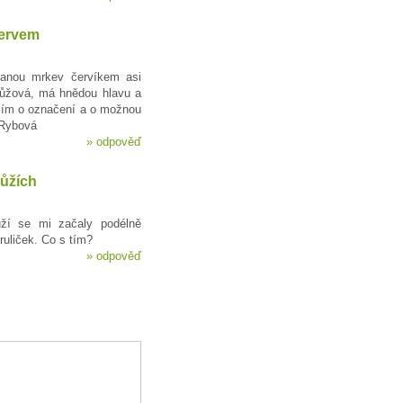
ervem
anou mrkev červíkem asi
růžová, má hnědou hlavu a
sím o označení a o možnou
 Rybová
»
odpověď
růžích
ůží se mi začaly podélně
ruliček. Co s tím?
»
odpověď