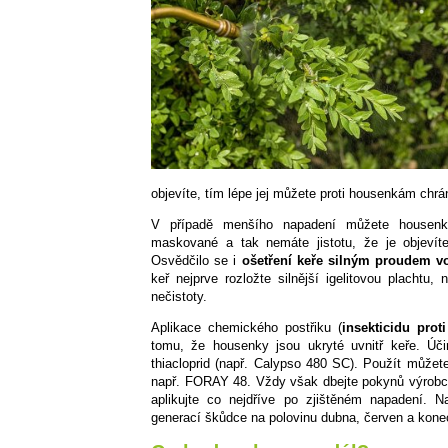
objevíte, tím lépe jej můžete proti housenkám chrán
V případě menšího napadení můžete housenk
maskované a tak nemáte jistotu, že je objevít
Osvědčilo se i
ošetření keře silným proudem vo
keř nejprve rozložte silnější igelitovou plachtu
nečistoty.
Aplikace chemického postřiku (
insekticidu pro
tomu, že housenky jsou ukryté uvnitř keře. Úč
thiacloprid (např. Calypso 480 SC). Použít můžete 
např. FORAY 48. Vždy však dbejte pokynů výrobce 
aplikujte co nejdříve po zjištěném napadení. N
generací škůdce na polovinu dubna, červen a konec