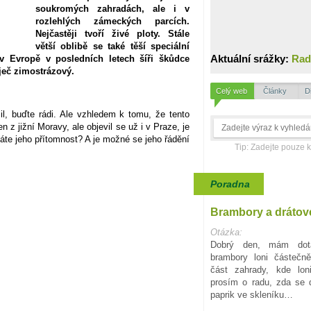
soukromých zahradách, ale i v
rozlehlých zámeckých parcích.
Nejčastěji tvoří živé ploty. Stále
větší oblibě se také těší speciální
Aktuální srážky:
Rad
v Evropě v posledních letech šíři škůdce
ječ zimostrázový.
Celý web
Články
D
l, buďte rádi. Ale vzhledem k tomu, že tento
 z jižní Moravy, ale objevil se už i v Praze, je
áte jeho přítomnost? A je možné se jeho řádění
Tip: Zadejte pouze 
Poradna
Brambory a drátov
Otázka:
Dobrý den, mám dota
brambory loni částečn
část zahrady, kde lon
prosím o radu, zda se d
paprik ve skleníku…