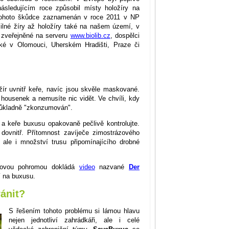
sledujícím roce způsobil místy holožíry na
tohoto škůdce zaznamenán v roce 2011 v NP
ilné žíry až holožíry také na našem území, v
e zveřejněné na serveru
www.biolib.cz
, dospělci
aké v Olomouci, Uherském Hradišti, Praze či
žír uvnitř keře, navíc jsou skvěle maskované.
housenek a nemusíte nic vidět. Ve chvíli, kdy
 důkladně "zkonzumován".
i a keře buxusu opakovaně pečlivě kontrolujte.
 dovnitř. Přítomnost zavíječe zimostrázového
 ale i množství trusu připomínajícího drobné
vdovou pohromou dokládá
video
nazvané
Der
í na buxusu.
ánit?
S řešením tohoto problému si lámou hlavu
nejen jednotliví zahrádkáři, ale i celé