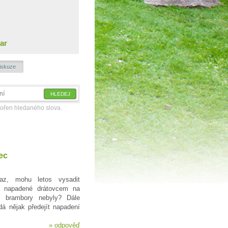
ar
iskuze
kořen hledaného slova.
ec
z, mohu letos vysadit
ě napadené drátovcem na
i brambory nebyly? Dále
á nějak předejít napadení
»
odpověď