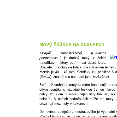
Nový škůdce na buxusech
Zavíječ zimostrázový
(
Cydalima
perspectalis
) je drobný motýl z čeledi
travaříkovití, který patří mezi dobré letce.
Dospělec má obvykle bílá křídla s hnědým lemem, ale
motýla je 40 – 45 mm. Samičky žijí přibližně 8 d
(
Buxus
), známého u nás také jako
krušpánek
.
Spíš než drobného motýlka máte šanci najít jeho l
bílými puntíky s nápadně lesklou černou hlavou
délky až 5 cm. Okusují nejen listy buxusu, ale
holožíru. V našich podmínkách může mít motýl 
přezimují mezi listy v kokonech.
Domovinou zavíječe zimostrázového je východní 
Předpokládá se, že pronikl v rámci mezinárodní