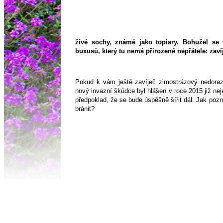
živé sochy, známé jako topiary. Bohužel se 
buxusů, který tu nemá přirozené nepřátele: zaví
Pokud k vám ještě zavíječ zimostrázový nedorazi
nový invazní škůdce byl hlášen v roce 2015 již nejen
předpoklad, že se bude úspěšně šířit dál. Jak pozn
bránit?