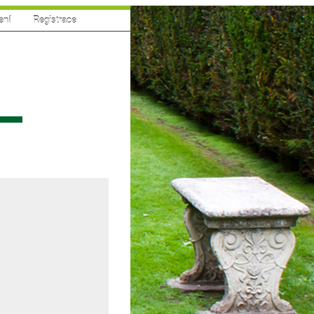
ení
|
Registrace
sí