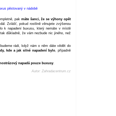
ompletně, pak
máte šanci, že se výhony opět
ál. Zvlášť, pokud rostlině věnujete zvýšenou
šlo k napadení buxusu, který nemáte v místě
 tak důkladně, že vám nezbude nic jiného, než
, budeme rádi, když nám o něm dáte vědět do
dy, kde a jak silné napadení bylo
, případně
imostrázový napadá pouze buxusy
.
Autor: Zahradacentrum.cz