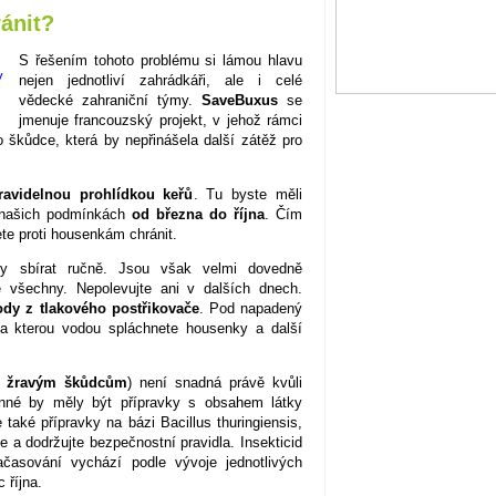
ánit?
S řešením tohoto problému si lámou hlavu
nejen jednotliví zahrádkáři, ale i celé
vědecké zahraniční týmy.
SaveBuxus
se
jmenuje francouzský projekt, v jehož rámci
o škůdce, která by nepřinášela další zátěž pro
ravidelnou prohlídkou keřů
. Tu byste měli
v našich podmínkách
od března do října
. Čím
ete proti housenkám chránit.
y sbírat ručně. Jsou však velmi dovedně
e všechny. Nepolevujte ani v dalších dnech.
dy z tlakového postřikovače
. Pod napadený
, na kterou vodou spláchnete housenky a další
ti žravým škůdcům
) není snadná právě kvůli
inné by měly být přípravky s obsahem látky
také přípravky na bázi Bacillus thuringiensis,
a dodržujte bezpečnostní pravidla. Insekticid
ačasování vychází podle vývoje jednotlivých
 října.