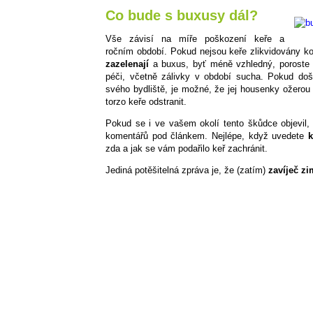
Co bude s buxusy dál?
Vše závisí na míře poškození keře a
ročním období. Pokud nejsou keře zlikvidovány k
zazelenají
a buxus, byť méně vzhledný, poroste d
péči, včetně zálivky v období sucha. Pokud do
svého bydliště, je možné, že jej housenky ožerou
torzo keře odstranit.
Pokud se i ve vašem okolí tento škůdce objevil
komentářů pod článkem. Nejlépe, když uvedete
k
zda a jak se vám podařilo keř zachránit.
Jediná potěšitelná zpráva je, že (zatím)
zavíječ z