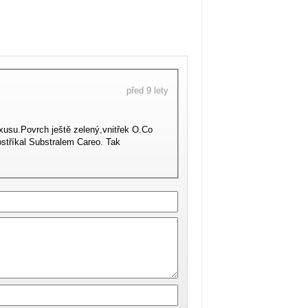
před 9 lety
xusu.Povrch ještě zelený,vnitřek O.Co
ostříkal Substralem Careo. Tak