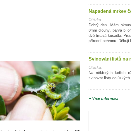
Napadená mrkev č
Otázka:
Dobrý den. Mám okous
8mm dlouhý, barva bílo
dvě tmavá kusadla. Pro
přírodní ochranu. Děkuji
Svinování listů na 
Otázka:
Na některých keřích r
svinovat listy do úzkých 
»
Více informací