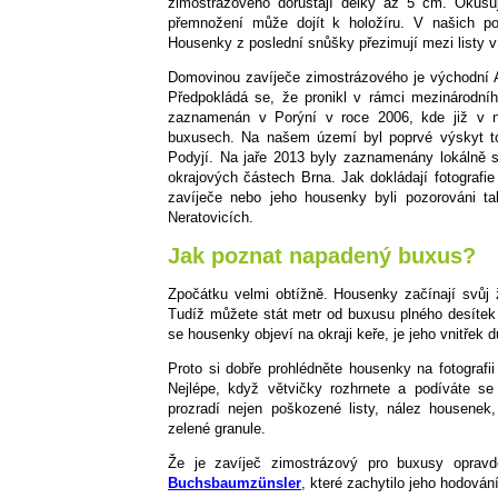
zimostrázového dorůstají délky až 5 cm. Okusují
přemnožení může dojít k holožíru. V našich 
Housenky z poslední snůšky přezimují mezi listy 
Domovinou zavíječe zimostrázového je východní 
Předpokládá se, že pronikl v rámci mezinárodní
zaznamenán v Porýní v roce 2006, kde již v ná
buxusech. Na našem území byl poprvé výskyt 
Podyjí. Na jaře 2013 byly zaznamenány lokálně s
okrajových částech Brna. Jak dokládají fotografi
zavíječe nebo jeho housenky byli pozorováni t
Neratovicích.
Jak poznat napadený buxus?
Zpočátku velmi obtížně. Housenky začínají svůj 
Tudíž můžete stát metr od buxusu plného desítek 
se housenky objeví na okraji keře, je jeho vnitřek
Proto si dobře prohlédněte housenky na fotografi
Nejlépe, když větvičky rozhrnete a podíváte se
prozradí nejen poškozené listy, nález housenek,
zelené granule.
Že je zavíječ zimostrázový pro buxusy opra
Buchsbaumzünsler
, které zachytilo jeho hodován