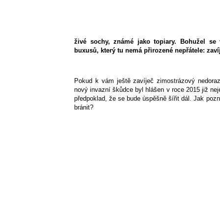
živé sochy, známé jako topiary. Bohužel se 
buxusů, který tu nemá přirozené nepřátele: zaví
Pokud k vám ještě zavíječ zimostrázový nedorazi
nový invazní škůdce byl hlášen v roce 2015 již nejen
předpoklad, že se bude úspěšně šířit dál. Jak pozn
bránit?