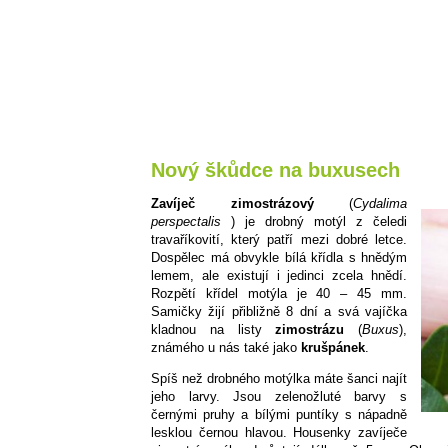
Nový škůdce na buxusech
Zavíječ zimostrázový
(
Cydalima
perspectalis
) je drobný motýl z čeledi
travaříkovití, který patří mezi dobré letce.
Dospělec má obvykle bílá křídla s hnědým
lemem, ale existují i jedinci zcela hnědí.
Rozpětí křídel motýla je 40 – 45 mm.
Samičky žijí přibližně 8 dní a svá vajíčka
kladnou na listy
zimostrázu
(
Buxus
),
známého u nás také jako
krušpánek
.
Spíš než drobného motýlka máte šanci najít
jeho larvy. Jsou zelenožluté barvy s
černými pruhy a bílými puntíky s nápadně
lesklou černou hlavou. Housenky zavíječe