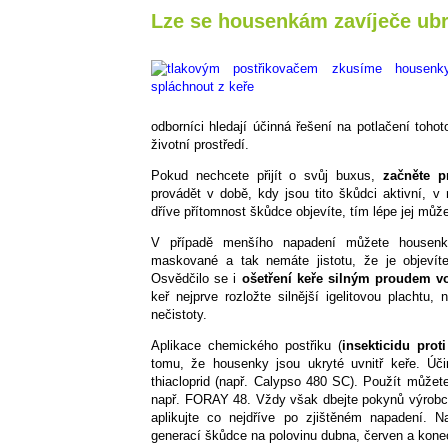
Lze se housenkám zavíječe ubr
odborníci hledají účinná řešení na potlačení tohot
životní prostředí.
Pokud nechcete přijít o svůj buxus,
začněte p
provádět v době, kdy jsou tito škůdci aktivní, 
dříve přítomnost škůdce objevíte, tím lépe jej můž
V případě menšího napadení můžete housenk
maskované a tak nemáte jistotu, že je objevít
Osvědčilo se i
ošetření keře silným proudem vo
keř nejprve rozložte silnější igelitovou plachtu
nečistoty.
Aplikace chemického postřiku (
insekticidu pro
tomu, že housenky jsou ukryté uvnitř keře. Úč
thiacloprid (např. Calypso 480 SC). Použít můžete 
např. FORAY 48. Vždy však dbejte pokynů výrobce 
aplikujte co nejdříve po zjištěném napadení. N
generací škůdce na polovinu dubna, červen a konec