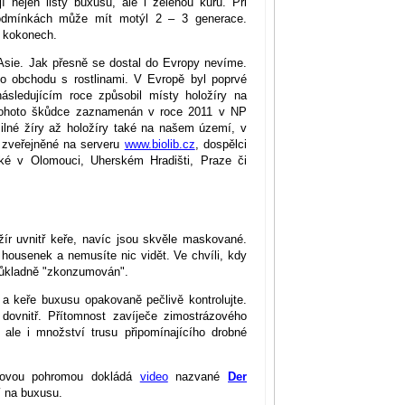
 nejen listy buxusu, ale i zelenou kůru. Při
podmínkách může mít motýl 2 – 3 generace.
v kokonech.
Asie. Jak přesně se dostal do Evropy nevíme.
ho obchodu s rostlinami. V Evropě byl poprvé
sledujícím roce způsobil místy holožíry na
tohoto škůdce zaznamenán v roce 2011 v NP
ilné žíry až holožíry také na našem území, v
e zveřejněné na serveru
www.biolib.cz
, dospělci
aké v Olomouci, Uherském Hradišti, Praze či
žír uvnitř keře, navíc jsou skvěle maskované.
housenek a nemusíte nic vidět. Ve chvíli, kdy
 důkladně "zkonzumován".
i a keře buxusu opakovaně pečlivě kontrolujte.
 dovnitř. Přítomnost zavíječe zimostrázového
 ale i množství trusu připomínajícího drobné
vdovou pohromou dokládá
video
nazvané
Der
í na buxusu.