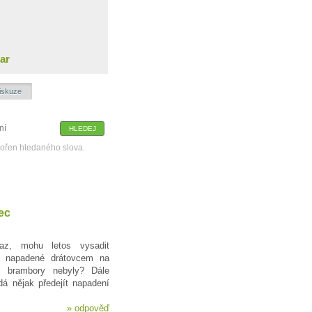
ar
iskuze
kořen hledaného slova.
ec
z, mohu letos vysadit
ě napadené drátovcem na
i brambory nebyly? Dále
á nějak předejít napadení
»
odpověď