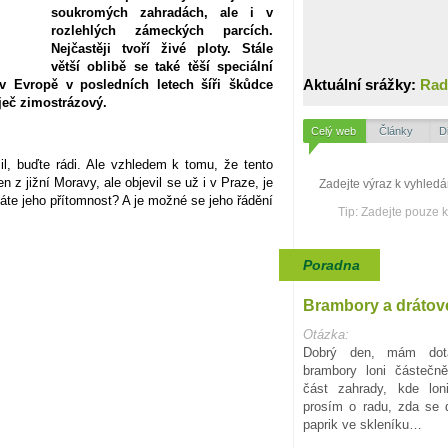
soukromých zahradách, ale i v
rozlehlých zámeckých parcích.
Nejčastěji tvoří živé ploty. Stále
větší oblibě se také těší speciální
Aktuální srážky:
Rad
v Evropě v posledních letech šíři škůdce
ječ zimostrázový.
Celý web
Články
D
l, buďte rádi. Ale vzhledem k tomu, že tento
 z jižní Moravy, ale objevil se už i v Praze, je
áte jeho přítomnost? A je možné se jeho řádění
Tip: Zadejte pouze 
Poradna
Brambory a drátov
Otázka:
Dobrý den, mám dota
brambory loni částečn
část zahrady, kde lon
prosím o radu, zda se d
paprik ve skleníku…