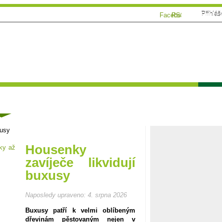
Přihláš
Facebook
RSS
Tématické speciály
Zahrádkářský kalendář
Poča
ánky
xusy
Housenky
zavíječe likvidují
buxusy
Naposledy upraveno:
4. srpna 2026
Buxusy patří k velmi oblíbeným
dřevinám pěstovaným nejen v