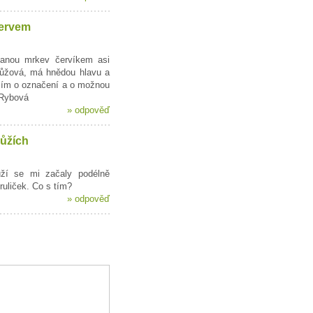
ervem
anou mrkev červíkem asi
růžová, má hnědou hlavu a
sím o označení a o možnou
 Rybová
»
odpověď
růžích
ůží se mi začaly podélně
ruliček. Co s tím?
»
odpověď