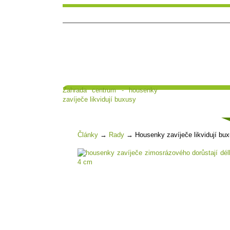
Zahrada centrum - housenky
Hlavní strana
Poradna a diskuse
zavíječe likvidují buxusy
Čl
Články
→
Rady
→
Housenky zavíječe likvidují bu