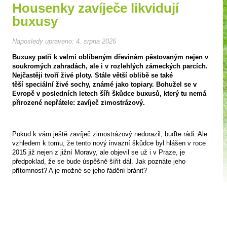
Housenky zavíječe likvidují
buxusy
Naposledy upraveno:
4. srpna 2026
Buxusy patří k velmi oblíbeným dřevinám pěstovaným nejen v
soukromých zahradách, ale i v rozlehlých zámeckých parcích.
Nejčastěji tvoří živé ploty. Stále větší oblibě se také
těší speciální živé sochy, známé jako topiary. Bohužel se v
Evropě v posledních letech šíři škůdce buxusů, který tu nemá
přirozené nepřátele: zavíječ zimostrázový.
Pokud k vám ještě zavíječ zimostrázový nedorazil, buďte rádi. Ale
vzhledem k tomu, že tento nový invazní škůdce byl hlášen v roce
2015 již nejen z jižní Moravy, ale objevil se už i v Praze, je
předpoklad, že se bude úspěšně šířit dál. Jak poznáte jeho
přítomnost? A je možné se jeho řádění bránit?