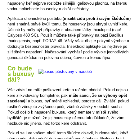
napadený keř nejprve rozložte silnější igelitovou plachtu, na kterou
vodou spláchnete housenky a další nečistoty.
Aplikace chemického postřiku (
insekticidu proti žravým škůdcům
)
není snadná právě kvůli tomu, že housenky jsou ukryté uvnitř keře.
Účinné by měly být přípravky s obsahem látky thiacloprid (např.
Calypso 480 SC). Použít můžete také přípravky na bázi Bacillus
thuringiensis, např. FORAY 48. Vždy však dbejte pokynů výrobce a
dodržujte bezpečnostní pravidla. Insekticid aplikujte co nejdříve po
zjištěném napadení. Načasování vychází podle vývoje jednotlivých
generací škůdce na polovinu dubna, červen a konec října.
Co bude
s buxusy
dál?
Vše závisí na míře poškození keře a ročním období. Pokud nejsou
keře zlikvidovány kompletně, pak
máte šanci, že se výhony opět
zazelenají
a buxus, byť méně vzhledný, poroste dál. Zvlášť, pokud
rostlině věnujete zvýšenou péči, včetně zálivky v období sucha.
Pokud došlo k napadení buxusu, který nemáte v místě svého
bydliště, je možné, že jej housenky ožerou tak důkladně, že vám
nezbude nic jiného, než torzo keře odstranit.
Pokud se i ve vašem okolí tento škůdce objevil, budeme rádi, když
nám o něm dáte vědět do komentářů pod článkem. Nejlépe, když