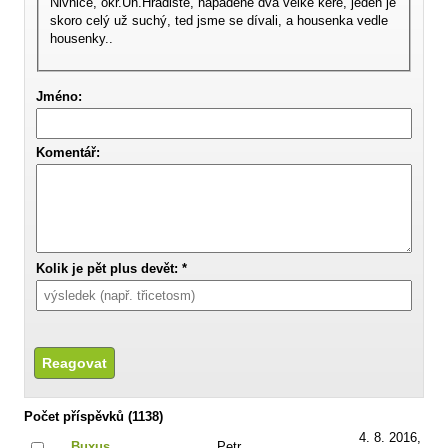
Nivnice, okr.Uh.Hradiště, napadené dva velké keře, jeden je
skoro celý už suchý, ted jsme se dívali, a housenka vedle
housenky..
Jméno:
Komentář:
Kolik je pět plus devět: *
Počet příspěvků (1138)
4. 8. 2016,
Buxus
Petr