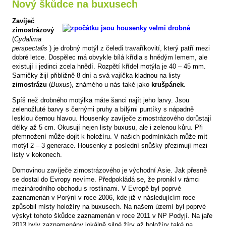
Nový škůdce na buxusech
Zavíječ
zimostrázový
(
Cydalima
perspectalis
) je drobný motýl z čeledi travaříkovití, který patří mezi
dobré letce. Dospělec má obvykle bílá křídla s hnědým lemem, ale
existují i jedinci zcela hnědí. Rozpětí křídel motýla je 40 – 45 mm.
Samičky žijí přibližně 8 dní a svá vajíčka kladnou na listy
zimostrázu
(
Buxus
), známého u nás také jako
krušpánek
.
Spíš než drobného motýlka máte šanci najít jeho larvy. Jsou
zelenožluté barvy s černými pruhy a bílými puntíky s nápadně
lesklou černou hlavou. Housenky zavíječe zimostrázového dorůstají
délky až 5 cm. Okusují nejen listy buxusu, ale i zelenou kůru. Při
přemnožení může dojít k holožíru. V našich podmínkách může mít
motýl 2 – 3 generace. Housenky z poslední snůšky přezimují mezi
listy v kokonech.
Domovinou zavíječe zimostrázového je východní Asie. Jak přesně
se dostal do Evropy nevíme. Předpokládá se, že pronikl v rámci
mezinárodního obchodu s rostlinami. V Evropě byl poprvé
zaznamenán v Porýní v roce 2006, kde již v následujícím roce
způsobil místy holožíry na buxusech. Na našem území byl poprvé
výskyt tohoto škůdce zaznamenán v roce 2011 v NP Podyjí. Na jaře
2013 byly zaznamenány lokálně silné žíry až holožíry také na