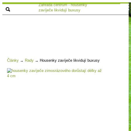
Zahrada centrum - housenky
zavíječe likvidují buxusy
Články
→
Rady
→
Housenky zavíječe likvidují buxusy