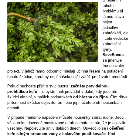
S řešením
tohoto
problému si
lámou hlavu
nejen
jednotliví
zahrádkáři, ale
i celé vědecké
zahraniční
týmy.
SaveBuxus
se jmenuje
francouzský
projekt, v jehož rámci odborníci hledají účinná řešení na potlačení
tohoto škůdce, která by nepřinášela další zátěž pro životní prostředí.
Pokud nechcete přijít o svůj buxus,
začněte pravidelnou
prohlídkou keřů
. Tu byste měli provádět v době, kdy jsou tito
škůdci aktivní, v našich podmínkách
od března do října
. Čím dříve
přítomnost škůdce objevíte, tím lépe jej můžete proti housenkám
chránit.
V případě menšího napadení můžete housenky sbírat ručně. Jsou
však velmi dovedně maskované a tak nemáte jistotu, že je objevíte
všechny. Nepolevujte ani v dalších dnech. Osvědčilo se i
ošetření
keře silným proudem vody z tlakového postřikovače
. Pod