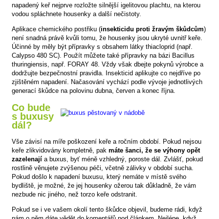
napadený keř nejprve rozložte silnější igelitovou plachtu, na kterou
vodou spláchnete housenky a další nečistoty.
Aplikace chemického postřiku (
insekticidu proti žravým škůdcům
)
není snadná právě kvůli tomu, že housenky jsou ukryté uvnitř keře.
Účinné by měly být přípravky s obsahem látky thiacloprid (např.
Calypso 480 SC). Použít můžete také přípravky na bázi Bacillus
thuringiensis, např. FORAY 48. Vždy však dbejte pokynů výrobce a
dodržujte bezpečnostní pravidla. Insekticid aplikujte co nejdříve po
zjištěném napadení. Načasování vychází podle vývoje jednotlivých
generací škůdce na polovinu dubna, červen a konec října.
Co bude
s buxusy
dál?
Vše závisí na míře poškození keře a ročním období. Pokud nejsou
keře zlikvidovány kompletně, pak
máte šanci, že se výhony opět
zazelenají
a buxus, byť méně vzhledný, poroste dál. Zvlášť, pokud
rostlině věnujete zvýšenou péči, včetně zálivky v období sucha.
Pokud došlo k napadení buxusu, který nemáte v místě svého
bydliště, je možné, že jej housenky ožerou tak důkladně, že vám
nezbude nic jiného, než torzo keře odstranit.
Pokud se i ve vašem okolí tento škůdce objevil, budeme rádi, když
nám o něm dáte vědět do komentářů pod článkem. Nejlépe, když