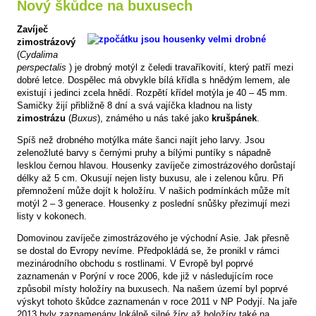
Nový škůdce na buxusech
Zavíječ
zimostrázový
(
Cydalima
perspectalis
) je drobný motýl z čeledi travaříkovití, který patří mezi
dobré letce. Dospělec má obvykle bílá křídla s hnědým lemem, ale
existují i jedinci zcela hnědí. Rozpětí křídel motýla je 40 – 45 mm.
Samičky žijí přibližně 8 dní a svá vajíčka kladnou na listy
zimostrázu
(
Buxus
), známého u nás také jako
krušpánek
.
Spíš než drobného motýlka máte šanci najít jeho larvy. Jsou
zelenožluté barvy s černými pruhy a bílými puntíky s nápadně
lesklou černou hlavou. Housenky zavíječe zimostrázového dorůstají
délky až 5 cm. Okusují nejen listy buxusu, ale i zelenou kůru. Při
přemnožení může dojít k holožíru. V našich podmínkách může mít
motýl 2 – 3 generace. Housenky z poslední snůšky přezimují mezi
listy v kokonech.
Domovinou zavíječe zimostrázového je východní Asie. Jak přesně
se dostal do Evropy nevíme. Předpokládá se, že pronikl v rámci
mezinárodního obchodu s rostlinami. V Evropě byl poprvé
zaznamenán v Porýní v roce 2006, kde již v následujícím roce
způsobil místy holožíry na buxusech. Na našem území byl poprvé
výskyt tohoto škůdce zaznamenán v roce 2011 v NP Podyjí. Na jaře
2013 byly zaznamenány lokálně silné žíry až holožíry také na