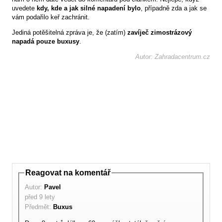
uvedete
kdy, kde a jak silné napadení bylo
, případně zda a jak se
vám podařilo keř zachránit.
Jediná potěšitelná zpráva je, že (zatím)
zavíječ zimostrázový
napadá pouze buxusy
.
Autor: Zahradacentrum.cz
Reagovat na komentář
Autor:
Pavel
před 9 lety
Předmět:
Buxus