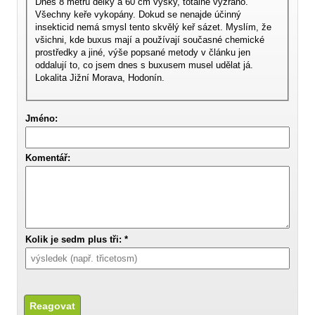
Dnes 8 metrů délky a 60 cm výšky, totálně vyžráno.
Všechny keře vykopány. Dokud se nenajde účinný
insekticid nemá smysl tento skvělý keř sázet. Myslím, že
všichni, kde buxus mají a používají současné chemické
prostředky a jiné, výše popsané metody v článku jen
oddalují to, co jsem dnes s buxusem musel udělat já.
Lokalita Jižní Morava, Hodonín.
Jméno:
Komentář:
Kolik je sedm plus tři: *