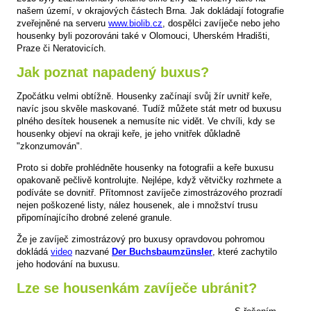
našem území, v okrajových částech Brna. Jak dokládají fotografie
zveřejněné na serveru
www.biolib.cz
, dospělci zavíječe nebo jeho
housenky byli pozorováni také v Olomouci, Uherském Hradišti,
Praze či Neratovicích.
Jak poznat napadený buxus?
Zpočátku velmi obtížně. Housenky začínají svůj žír uvnitř keře,
navíc jsou skvěle maskované. Tudíž můžete stát metr od buxusu
plného desítek housenek a nemusíte nic vidět. Ve chvíli, kdy se
housenky objeví na okraji keře, je jeho vnitřek důkladně
"zkonzumován".
Proto si dobře prohlédněte housenky na fotografii a keře buxusu
opakovaně pečlivě kontrolujte. Nejlépe, když větvičky rozhrnete a
podíváte se dovnitř. Přítomnost zavíječe zimostrázového prozradí
nejen poškozené listy, nález housenek, ale i množství trusu
připomínajícího drobné zelené granule.
Že je zavíječ zimostrázový pro buxusy opravdovou pohromou
dokládá
video
nazvané
Der Buchsbaumzünsler
, které zachytilo
jeho hodování na buxusu.
Lze se housenkám zavíječe ubránit?