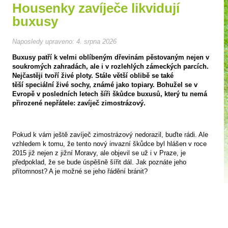
Housenky zavíječe likvidují
buxusy
Naposledy upraveno:
4. srpna 2026
Buxusy patří k velmi oblíbeným dřevinám pěstovaným nejen v
soukromých zahradách, ale i v rozlehlých zámeckých parcích.
Nejčastěji tvoří živé ploty. Stále větší oblibě se také
těší speciální živé sochy, známé jako topiary. Bohužel se v
Evropě v posledních letech šíři škůdce buxusů, který tu nemá
přirozené nepřátele: zavíječ zimostrázový.
Pokud k vám ještě zavíječ zimostrázový nedorazil, buďte rádi. Ale
vzhledem k tomu, že tento nový invazní škůdce byl hlášen v roce
2015 již nejen z jižní Moravy, ale objevil se už i v Praze, je
předpoklad, že se bude úspěšně šířit dál. Jak poznáte jeho
přítomnost? A je možné se jeho řádění bránit?