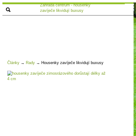
Zahrada centrum - housenky
zavíječe likvidují buxusy
Články
→
Rady
→
Housenky zavíječe likvidují buxusy