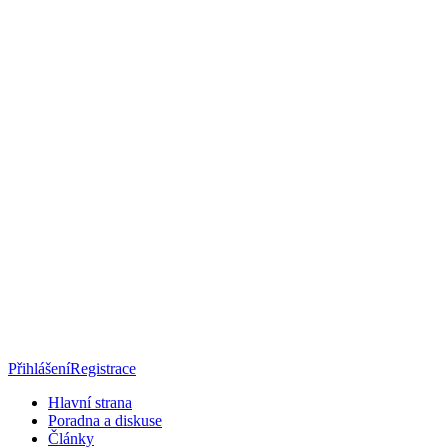
Přihlášení
Registrace
Hlavní strana
Poradna a diskuse
Články