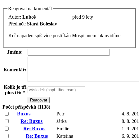
Reagovat na komentář
Autor:
Luboš
před 9 lety
Předmět:
Stará Boleslav
Keř napaden spíš více postříkán Mospilanem tak uvidíme
Jméno:
Komentář:
Kolik je tři
plus tři: *
Počet příspěvků (1138)
Buxus
Petr
4. 8. 20
Re: Buxus
šárka
8. 8. 20
Re: Buxus
Emilie
1. 9. 20
Re: Buxus
Kateřina
6. 9. 20