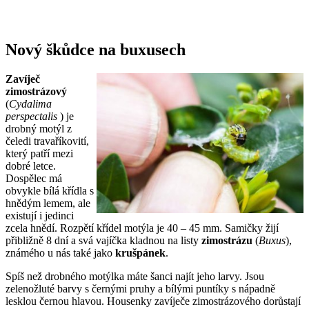
Nový škůdce na buxusech
Zavíječ
zimostrázový
(
Cydalima
perspectalis
) je
drobný motýl z
čeledi travaříkovití,
který patří mezi
dobré letce.
Dospělec má
obvykle bílá křídla s
hnědým lemem, ale
existují i jedinci
zcela hnědí. Rozpětí křídel motýla je 40 – 45 mm. Samičky žijí
přibližně 8 dní a svá vajíčka kladnou na listy
zimostrázu
(
Buxus
),
známého u nás také jako
krušpánek
.
Spíš než drobného motýlka máte šanci najít jeho larvy. Jsou
zelenožluté barvy s černými pruhy a bílými puntíky s nápadně
lesklou černou hlavou. Housenky zavíječe zimostrázového dorůstají