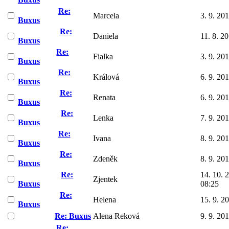
Re:
Marcela
3. 9. 20
Buxus
Re:
Daniela
11. 8. 2
Buxus
Re:
Fialka
3. 9. 20
Buxus
Re:
Králová
6. 9. 20
Buxus
Re:
Renata
6. 9. 20
Buxus
Re:
Lenka
7. 9. 20
Buxus
Re:
Ivana
8. 9. 20
Buxus
Re:
Zdeněk
8. 9. 20
Buxus
Re:
14. 10. 
Zjentek
Buxus
08:25
Re:
Helena
15. 9. 2
Buxus
Re: Buxus
Alena Reková
9. 9. 20
Re: