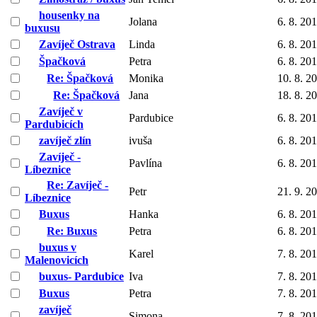
housenky na
Jolana
6. 8. 20
buxusu
Zavíječ Ostrava
Linda
6. 8. 20
Špačková
Petra
6. 8. 20
Re: Špačková
Monika
10. 8. 2
Re: Špačková
Jana
18. 8. 2
Zavíječ v
Pardubice
6. 8. 20
Pardubicích
zavíječ zlín
ivuša
6. 8. 20
Zavíječ -
Pavlína
6. 8. 20
Líbeznice
Re: Zavíječ -
Petr
21. 9. 2
Líbeznice
Buxus
Hanka
6. 8. 20
Re: Buxus
Petra
6. 8. 20
buxus v
Karel
7. 8. 20
Malenovicích
buxus- Pardubice
Iva
7. 8. 20
Buxus
Petra
7. 8. 20
zavíječ
Simona
7. 8. 20