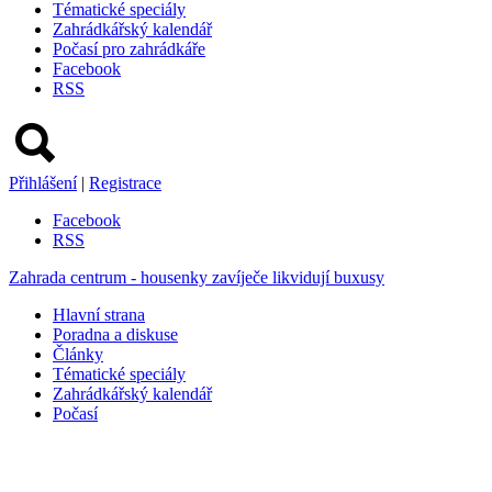
Tématické speciály
Zahrádkářský kalendář
Počasí pro zahrádkáře
Facebook
RSS
Přihlášení
|
Registrace
Facebook
RSS
Zahrada centrum - housenky zavíječe likvidují buxusy
Hlavní strana
Poradna a diskuse
Články
Tématické speciály
Zahrádkářský kalendář
Počasí