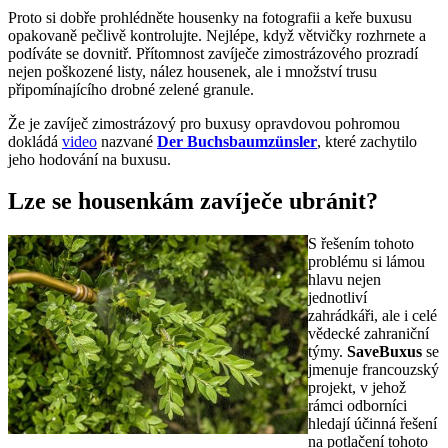
Proto si dobře prohlédněte housenky na fotografii a keře buxusu
opakovaně pečlivě kontrolujte. Nejlépe, když větvičky rozhrnete a
podíváte se dovnitř. Přítomnost zavíječe zimostrázového prozradí
nejen poškozené listy, nález housenek, ale i množství trusu
připomínajícího drobné zelené granule.
Že je zavíječ zimostrázový pro buxusy opravdovou pohromou
dokládá
video
nazvané
Der Buchsbaumzünsler
, které zachytilo
jeho hodování na buxusu.
Lze se housenkám zavíječe ubránit?
S řešením tohoto
problému si lámou
hlavu nejen
jednotliví
zahrádkáři, ale i celé
vědecké zahraniční
týmy.
SaveBuxus
se
jmenuje francouzský
projekt, v jehož
rámci odborníci
hledají účinná řešení
na potlačení tohoto