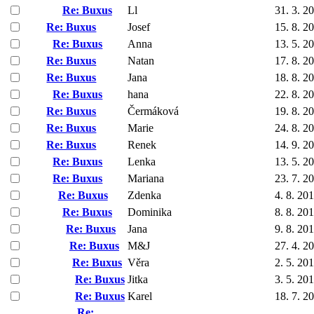
Re: Buxus
Ll
31. 3. 2
Re: Buxus
Josef
15. 8. 2
Re: Buxus
Anna
13. 5. 2
Re: Buxus
Natan
17. 8. 2
Re: Buxus
Jana
18. 8. 2
Re: Buxus
hana
22. 8. 2
Re: Buxus
Čermáková
19. 8. 2
Re: Buxus
Marie
24. 8. 2
Re: Buxus
Renek
14. 9. 2
Re: Buxus
Lenka
13. 5. 2
Re: Buxus
Mariana
23. 7. 2
Re: Buxus
Zdenka
4. 8. 20
Re: Buxus
Dominika
8. 8. 20
Re: Buxus
Jana
9. 8. 20
Re: Buxus
M&J
27. 4. 2
Re: Buxus
Věra
2. 5. 20
Re: Buxus
Jitka
3. 5. 20
Re: Buxus
Karel
18. 7. 2
Re: