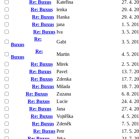
Re: Buxus
Kateřina
27. 4. 2
Re: Buxus
lenka
29. 4. 2
Re: Buxus
Hanka
29. 4. 2
Re: Buxus
jana
1. 5. 20
Re: Buxus
Iva
3. 5. 20
Re:
Gabi
3. 5. 20
Buxus
Re:
Martin
4. 5. 20
Buxus
Re: Buxus
Mirek
2. 5. 20
Re: Buxus
Pavel
13. 7. 2
Re: Buxus
Zdenka
17. 7. 2
Re: Buxus
Milada
18. 7. 2
Re: Buxus
Zuzana
6. 8. 20
Re: Buxus
Lucie
24. 4. 2
Re: Buxus
Jana
27. 4. 2
Re: Buxus
Vojtěška
4. 5. 20
Re: Buxus
Zdeněk
7. 5. 20
Re: Buxus
Petr
17. 5. 2
Re: Buxus
Jitka
24. 7. 2