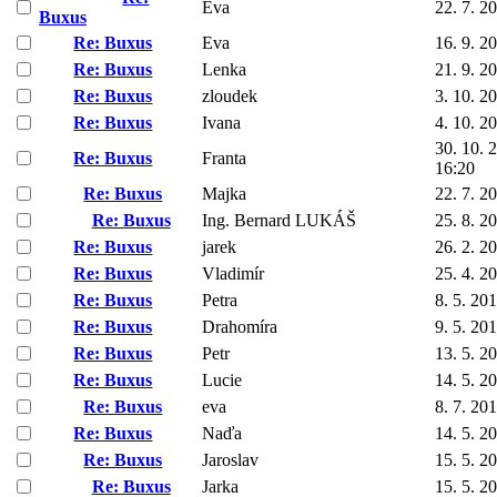
Eva
22. 7. 2
Buxus
Re: Buxus
Eva
16. 9. 2
Re: Buxus
Lenka
21. 9. 2
Re: Buxus
zloudek
3. 10. 2
Re: Buxus
Ivana
4. 10. 2
30. 10. 
Re: Buxus
Franta
16:20
Re: Buxus
Majka
22. 7. 2
Re: Buxus
Ing. Bernard LUKÁŠ
25. 8. 2
Re: Buxus
jarek
26. 2. 2
Re: Buxus
Vladimír
25. 4. 2
Re: Buxus
Petra
8. 5. 20
Re: Buxus
Drahomíra
9. 5. 20
Re: Buxus
Petr
13. 5. 2
Re: Buxus
Lucie
14. 5. 2
Re: Buxus
eva
8. 7. 20
Re: Buxus
Naďa
14. 5. 2
Re: Buxus
Jaroslav
15. 5. 2
Re: Buxus
Jarka
15. 5. 2