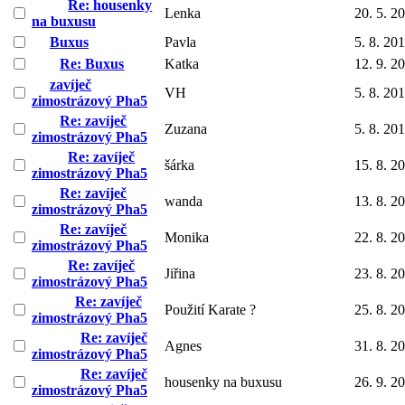
Re: housenky
Lenka
20. 5. 2
na buxusu
Buxus
Pavla
5. 8. 20
Re: Buxus
Katka
12. 9. 2
zavíječ
VH
5. 8. 20
zimostrázový Pha5
Re: zavíječ
Zuzana
5. 8. 20
zimostrázový Pha5
Re: zavíječ
šárka
15. 8. 2
zimostrázový Pha5
Re: zavíječ
wanda
13. 8. 2
zimostrázový Pha5
Re: zavíječ
Monika
22. 8. 2
zimostrázový Pha5
Re: zavíječ
Jiřina
23. 8. 2
zimostrázový Pha5
Re: zavíječ
Použití Karate ?
25. 8. 2
zimostrázový Pha5
Re: zavíječ
Agnes
31. 8. 2
zimostrázový Pha5
Re: zavíječ
housenky na buxusu
26. 9. 2
zimostrázový Pha5