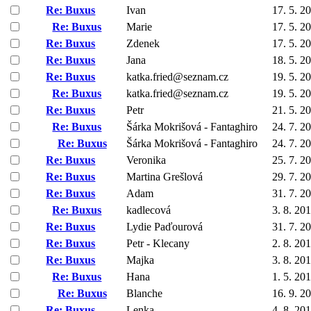
Re: Buxus
Ivan
17. 5. 2
Re: Buxus
Marie
17. 5. 2
Re: Buxus
Zdenek
17. 5. 2
Re: Buxus
Jana
18. 5. 2
Re: Buxus
katka.fried@seznam.cz
19. 5. 2
Re: Buxus
katka.fried@seznam.cz
19. 5. 2
Re: Buxus
Petr
21. 5. 2
Re: Buxus
Šárka Mokrišová - Fantaghiro
24. 7. 2
Re: Buxus
Šárka Mokrišová - Fantaghiro
24. 7. 2
Re: Buxus
Veronika
25. 7. 2
Re: Buxus
Martina Grešlová
29. 7. 2
Re: Buxus
Adam
31. 7. 2
Re: Buxus
kadlecová
3. 8. 20
Re: Buxus
Lydie Paďourová
31. 7. 2
Re: Buxus
Petr - Klecany
2. 8. 20
Re: Buxus
Majka
3. 8. 20
Re: Buxus
Hana
1. 5. 20
Re: Buxus
Blanche
16. 9. 2
Re: Buxus
Lenka
4. 8. 20