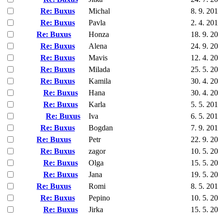
Re: Buxus
Michal
8. 9. 20
Re: Buxus
Pavla
2. 4. 20
Re: Buxus
Honza
18. 9. 2
Re: Buxus
Alena
24. 9. 2
Re: Buxus
Mavis
12. 4. 2
Re: Buxus
Milada
25. 5. 2
Re: Buxus
Kamila
30. 4. 2
Re: Buxus
Hana
30. 4. 2
Re: Buxus
Karla
5. 5. 20
Re: Buxus
Iva
6. 5. 20
Re: Buxus
Bogdan
7. 9. 20
Re: Buxus
Petr
22. 9. 2
Re: Buxus
zagor
10. 5. 2
Re: Buxus
Olga
15. 5. 2
Re: Buxus
Jana
19. 5. 2
Re: Buxus
Romi
8. 5. 20
Re: Buxus
Pepino
10. 5. 2
Re: Buxus
Jirka
15. 5. 2