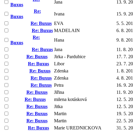
Jana
13. 9. 2
Buxus
Re:
Ivana
15. 9. 2
Buxus
Re: Buxus
EVA
5. 5. 20
Re: Buxus
MADELAIN
6. 8. 20
Re:
Hana
9. 8. 20
Buxus
Re: Buxus
Jana
11. 8. 2
Re: Buxus
Jirka - Pardubice
17. 7. 2
Re: Buxus
Libor
23. 7. 2
Re: Buxus
Zdenka
1. 8. 20
Re: Buxus
Zdenka
4. 8. 20
Re: Buxus
Petra
16. 9. 2
Re: Buxus
Jiřina
11. 9. 2
Re: Buxus
milena kotásková
12. 5. 2
Re: Buxus
Jitka
12. 5. 2
Re: Buxus
Martin
19. 5. 2
Re: Buxus
Martin
22. 5. 2
Re: Buxus
Marie UREDNICKOVA
31. 5. 2