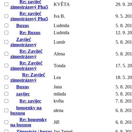
Re: zavíječ
KVĚTA
29. 9. 2
zimostrázový Pha5
Re: zavíječ
Iva B.
9. 5. 20
zimostrázový Pha5
Buxus
Ludmila
5. 8. 20
Re: Buxus
Ludmila
12. 9. 2
Zavíječ
Lumír
5. 8. 20
zimostrázový
Re: Zavíječ
Alena
5. 8. 20
zimostrázový
Re: Zavíječ
Tonda
17. 5. 2
zimostrázový
Re: Zavíječ
Lea
18. 5. 2
zimostrázový
Buxus
Jana
5. 8. 20
zavijec
milada
5. 8. 20
Re: zavijec
květa
7. 8. 20
housenky na
alena
6. 8. 20
buxusu
Re: housenky
Jiří
6. 8. 20
na buxusu
Zimostráz / buxus
Jan Temel
6. 8. 20