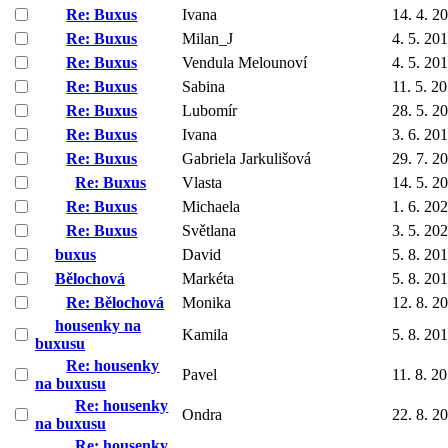
Re: Buxus
Ivana
14. 4. 2
Re: Buxus
Milan_J
4. 5. 20
Re: Buxus
Vendula Melounoví
4. 5. 20
Re: Buxus
Sabina
11. 5. 2
Re: Buxus
Lubomír
28. 5. 2
Re: Buxus
Ivana
3. 6. 20
Re: Buxus
Gabriela Jarkulišová
29. 7. 2
Re: Buxus
Vlasta
14. 5. 2
Re: Buxus
Michaela
1. 6. 20
Re: Buxus
Světlana
3. 5. 20
buxus
David
5. 8. 20
Bělochová
Markéta
5. 8. 20
Re: Bělochová
Monika
12. 8. 2
housenky na
Kamila
5. 8. 20
buxusu
Re: housenky
Pavel
11. 8. 2
na buxusu
Re: housenky
Ondra
22. 8. 2
na buxusu
Re: housenky