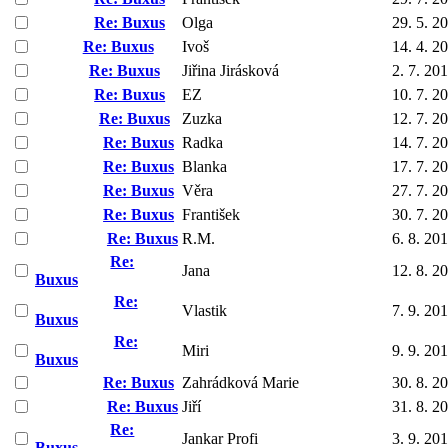
Re: Buxus
Olga
29. 5. 2
Re: Buxus
Ivoš
14. 4. 2
Re: Buxus
Jiřina Jirásková
2. 7. 20
Re: Buxus
EZ
10. 7. 2
Re: Buxus
Zuzka
12. 7. 2
Re: Buxus
Radka
14. 7. 2
Re: Buxus
Blanka
17. 7. 2
Re: Buxus
Věra
27. 7. 2
Re: Buxus
František
30. 7. 2
Re: Buxus
R.M.
6. 8. 20
Re:
Jana
12. 8. 2
Buxus
Re:
Vlastik
7. 9. 20
Buxus
Re:
Miri
9. 9. 20
Buxus
Re: Buxus
Zahrádková Marie
30. 8. 2
Re: Buxus
Jiří
31. 8. 2
Re:
Jankar Profi
3. 9. 20
Buxus