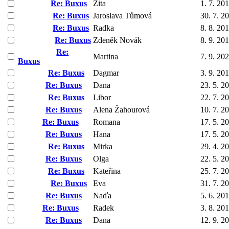
Re: Buxus
Zita
1. 7. 20
Re: Buxus
Jaroslava Tůmová
30. 7. 2
Re: Buxus
Radka
8. 8. 20
Re: Buxus
Zdeněk Novák
8. 9. 20
Re:
Martina
7. 9. 20
Buxus
Re: Buxus
Dagmar
3. 9. 20
Re: Buxus
Dana
23. 5. 2
Re: Buxus
Libor
22. 7. 2
Re: Buxus
Alena Žahourová
10. 7. 2
Re: Buxus
Romana
17. 5. 2
Re: Buxus
Hana
17. 5. 2
Re: Buxus
Mirka
29. 4. 2
Re: Buxus
Olga
22. 5. 2
Re: Buxus
Kateřina
25. 7. 2
Re: Buxus
Eva
31. 7. 2
Re: Buxus
Naďa
5. 6. 20
Re: Buxus
Radek
3. 8. 20
Re: Buxus
Dana
12. 9. 2