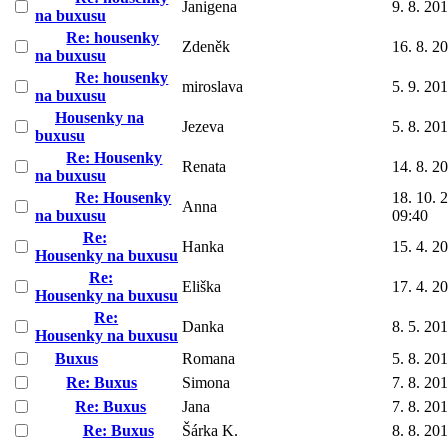
Janigena
9. 8. 20
na buxusu
Re: housenky
Zdeněk
16. 8. 2
na buxusu
Re: housenky
miroslava
5. 9. 20
na buxusu
Housenky na
Jezeva
5. 8. 20
buxusu
Re: Housenky
Renata
14. 8. 2
na buxusu
Re: Housenky
18. 10. 
Anna
na buxusu
09:40
Re:
Hanka
15. 4. 2
Housenky na buxusu
Re:
Eliška
17. 4. 2
Housenky na buxusu
Re:
Danka
8. 5. 20
Housenky na buxusu
Buxus
Romana
5. 8. 20
Re: Buxus
Simona
7. 8. 20
Re: Buxus
Jana
7. 8. 20
Re: Buxus
Šárka K.
8. 8. 20