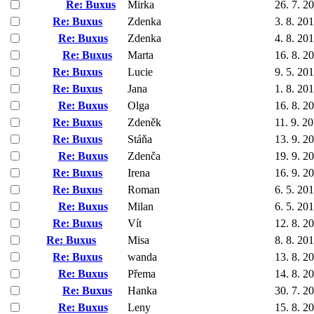
Re: Buxus
Mirka
26. 7. 2
Re: Buxus
Zdenka
3. 8. 20
Re: Buxus
Zdenka
4. 8. 20
Re: Buxus
Marta
16. 8. 2
Re: Buxus
Lucie
9. 5. 20
Re: Buxus
Jana
1. 8. 20
Re: Buxus
Olga
16. 8. 2
Re: Buxus
Zdeněk
11. 9. 2
Re: Buxus
Stáňa
13. 9. 2
Re: Buxus
Zdenča
19. 9. 2
Re: Buxus
Irena
16. 9. 2
Re: Buxus
Roman
6. 5. 20
Re: Buxus
Milan
6. 5. 20
Re: Buxus
Vít
12. 8. 2
Re: Buxus
Misa
8. 8. 20
Re: Buxus
wanda
13. 8. 2
Re: Buxus
Přema
14. 8. 2
Re: Buxus
Hanka
30. 7. 2
Re: Buxus
Leny
15. 8. 2