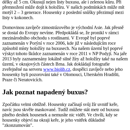
délky až 5 cm. Okusují nejen listy buxusu, ale i zelenou kůru. Při
přemnožení může dojít k holožíru. V našich podmínkách může mít
motýl 2 – 3 generace. Housenky z poslední snůšky přezimují mezi
listy v kokonech.
Domovinou zavíječe zimostrázového je východní Asie. Jak přesně
se dostal do Evropy nevíme. Předpokládá se, že pronikl v rámci
mezinárodního obchodu s rostlinami. V Evropě byl poprvé
zaznamenán v Porýní v roce 2006, kde již v následujícím roce
způsobil místy holožíry na buxusech. Na našem území byl poprvé
výskyt tohoto škůdce zaznamenán v roce 2011 v NP Podyjí. Na jaře
2013 byly zaznamenány lokálně silné žíry až holožíry také na našem
území, v okrajových částech Brna. Jak dokládají fotografie
zveřejněné na serveru
www.biolib.cz
, dospělci zavíječe nebo jeho
housenky byli pozorováni také v Olomouci, Uherském Hradišti,
Praze či Neratovicích.
Jak poznat napadený buxus?
Zpočátku velmi obtížně. Housenky začínají svůj žír uvnitř keře,
navíc jsou skvěle maskované. Tudíž můžete stát metr od buxusu
plného desítek housenek a nemusíte nic vidět. Ve chvíli, kdy se
housenky objeví na okraji keře, je jeho vnitřek důkladně
"zkonzumován".