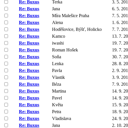
Re: Buxus
Terka
3. 5. 20
Re: Buxus
Jana
6. 5. 20
Re: Buxus
Míra Malešice Praha
7. 5. 20
Re: Buxus
Alena
1. 6. 20
Re: Buxus
Hoděšovice, Býšť, Holicko
7. 7. 20
Re: Buxus
Kamco
13. 7. 2
Re: Buxus
iwashi
19. 7. 2
Re: Buxus
Roman Hošek
19. 7. 2
Re: Buxus
Soňa
30. 7. 2
Re: Buxus
Lenka
28. 8. 2
Re: Buxus
Pavla
2. 9. 20
Re: Buxus
Vlastik
3. 9. 20
Re: Buxus
Béza
7. 9. 20
Re: Buxus
Martina
14. 9. 2
Re: Buxus
Pavel
14. 9. 2
Re: Buxus
Květa
15. 9. 2
Re: Buxus
Petra
18. 9. 2
Re: Buxus
Vladislava
24. 9. 2
Re: Buxus
Jana
2. 10. 2