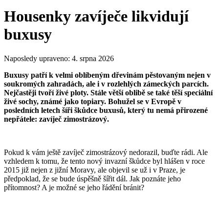
Housenky zavíječe likvidují
buxusy
Naposledy upraveno:
4. srpna 2026
Buxusy patří k velmi oblíbeným dřevinám pěstovaným nejen v
soukromých zahradách, ale i v rozlehlých zámeckých parcích.
Nejčastěji tvoří živé ploty. Stále větší oblibě se také těší speciální
živé sochy, známé jako topiary. Bohužel se v Evropě v
posledních letech šíři škůdce buxusů, který tu nemá přirozené
nepřátele: zavíječ zimostrázový.
Pokud k vám ještě zavíječ zimostrázový nedorazil, buďte rádi. Ale
vzhledem k tomu, že tento nový invazní škůdce byl hlášen v roce
2015 již nejen z jižní Moravy, ale objevil se už i v Praze, je
předpoklad, že se bude úspěšně šířit dál. Jak poznáte jeho
přítomnost? A je možné se jeho řádění bránit?