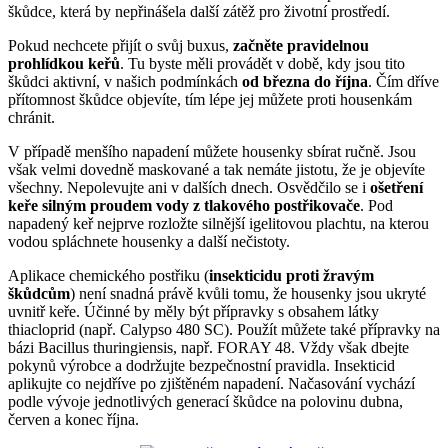
škůdce, která by nepřinášela další zátěž pro životní prostředí.
Pokud nechcete přijít o svůj buxus,
začněte pravidelnou
prohlídkou keřů
. Tu byste měli provádět v době, kdy jsou tito
škůdci aktivní, v našich podmínkách
od března do října
. Čím dříve
přítomnost škůdce objevíte, tím lépe jej můžete proti housenkám
chránit.
V případě menšího napadení můžete housenky sbírat ručně. Jsou
však velmi dovedně maskované a tak nemáte jistotu, že je objevíte
všechny. Nepolevujte ani v dalších dnech. Osvědčilo se i
ošetření
keře silným proudem vody z tlakového postřikovače
. Pod
napadený keř nejprve rozložte silnější igelitovou plachtu, na kterou
vodou spláchnete housenky a další nečistoty.
Aplikace chemického postřiku (
insekticidu proti žravým
škůdcům
) není snadná právě kvůli tomu, že housenky jsou ukryté
uvnitř keře. Účinné by měly být přípravky s obsahem látky
thiacloprid (např. Calypso 480 SC). Použít můžete také přípravky na
bázi Bacillus thuringiensis, např. FORAY 48. Vždy však dbejte
pokynů výrobce a dodržujte bezpečnostní pravidla. Insekticid
aplikujte co nejdříve po zjištěném napadení. Načasování vychází
podle vývoje jednotlivých generací škůdce na polovinu dubna,
červen a konec října.