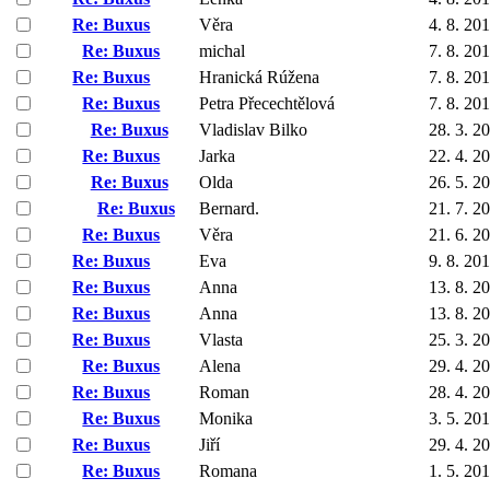
Re: Buxus
Věra
4. 8. 20
Re: Buxus
michal
7. 8. 20
Re: Buxus
Hranická Rúžena
7. 8. 20
Re: Buxus
Petra Přecechtělová
7. 8. 20
Re: Buxus
Vladislav Bilko
28. 3. 2
Re: Buxus
Jarka
22. 4. 2
Re: Buxus
Olda
26. 5. 2
Re: Buxus
Bernard.
21. 7. 2
Re: Buxus
Věra
21. 6. 2
Re: Buxus
Eva
9. 8. 20
Re: Buxus
Anna
13. 8. 2
Re: Buxus
Anna
13. 8. 2
Re: Buxus
Vlasta
25. 3. 2
Re: Buxus
Alena
29. 4. 2
Re: Buxus
Roman
28. 4. 2
Re: Buxus
Monika
3. 5. 20
Re: Buxus
Jiří
29. 4. 2
Re: Buxus
Romana
1. 5. 20