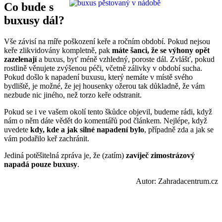
Co bude s
buxusy dál?
Vše závisí na míře poškození keře a ročním období. Pokud nejsou
keře zlikvidovány kompletně, pak
máte šanci, že se výhony opět
zazelenají
a buxus, byť méně vzhledný, poroste dál. Zvlášť, pokud
rostlině věnujete zvýšenou péči, včetně zálivky v období sucha.
Pokud došlo k napadení buxusu, který nemáte v místě svého
bydliště, je možné, že jej housenky ožerou tak důkladně, že vám
nezbude nic jiného, než torzo keře odstranit.
Pokud se i ve vašem okolí tento škůdce objevil, budeme rádi, když
nám o něm dáte vědět do komentářů pod článkem. Nejlépe, když
uvedete
kdy, kde a jak silné napadení bylo
, případně zda a jak se
vám podařilo keř zachránit.
Jediná potěšitelná zpráva je, že (zatím)
zavíječ zimostrázový
napadá pouze buxusy
.
Autor: Zahradacentrum.cz