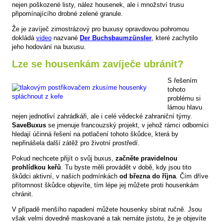
nejen poškozené listy, nález housenek, ale i množství trusu
připomínajícího drobné zelené granule.
Že je zavíječ zimostrázový pro buxusy opravdovou pohromou
dokládá
video
nazvané
Der Buchsbaumzünsler
, které zachytilo
jeho hodování na buxusu.
Lze se housenkám zavíječe ubránit?
S řešením
tohoto
problému si
lámou hlavu
nejen jednotliví zahrádkáři, ale i celé vědecké zahraniční týmy.
SaveBuxus
se jmenuje francouzský projekt, v jehož rámci odborníci
hledají účinná řešení na potlačení tohoto škůdce, která by
nepřinášela další zátěž pro životní prostředí.
Pokud nechcete přijít o svůj buxus,
začněte pravidelnou
prohlídkou keřů
. Tu byste měli provádět v době, kdy jsou tito
škůdci aktivní, v našich podmínkách
od března do října
. Čím dříve
přítomnost škůdce objevíte, tím lépe jej můžete proti housenkám
chránit.
V případě menšího napadení můžete housenky sbírat ručně. Jsou
však velmi dovedně maskované a tak nemáte jistotu, že je objevíte