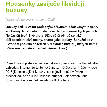
Housenky zavíječe likvidují
buxusy
Naposledy upraveno:
4. srpna 2026
Buxusy patří k velmi oblíbeným dřevinám pěstovaným nejen v
soukromých zahradách, ale i v rozlehlých zámeckých parcích.
Nejčastěji tvoří živé ploty. Stále větší oblibě se také
těší speciální živé sochy, známé jako topiary. Bohužel se v
Evropě v posledních letech šíři škůdce buxusů, který tu nemá
přirozené nepřátele: zavíječ zimostrázový.
Pokud k vám ještě zavíječ zimostrázový nedorazil, buďte rádi. Ale
vzhledem k tomu, že tento nový invazní škůdce byl hlášen v roce
2015 již nejen z jižní Moravy, ale objevil se už i v Praze, je
předpoklad, že se bude úspěšně šířit dál. Jak poznáte jeho
přítomnost? A je možné se jeho řádění bránit?