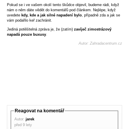
Pokud se i ve vašem okolí tento škůdce objevil, budeme rádi, když
nám o něm dáte vědět do komentářů pod článkem. Nejlépe, když
uvedete
kdy, kde a jak silné napadení bylo
, případně zda a jak se
vám podařilo keř zachránit.
Jediná potěšitelná zpráva je, že (zatím)
zavíječ zimostrázový
napadá pouze buxusy
.
Autor: Zahradacentrum.cz
Reagovat na komentář
Autor:
jarek
před 9 lety