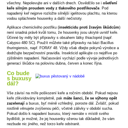
všechny. Nepolevujte ani v dalších dnech. Osvědčilo se i
ošetření
keře silným proudem vody z tlakového postřikovače
. Pod
napadený keř nejprve rozložte silnější igelitovou plachtu, na kterou
vodou spláchnete housenky a další nečistoty.
Aplikace chemického postřiku (
insekticidu proti žravým škůdcům
)
není snadná právě kvůli tomu, že housenky jsou ukryté uvnitř keře.
Účinné by měly být přípravky s obsahem látky thiacloprid (např.
Calypso 480 SC). Použít můžete také přípravky na bázi Bacillus
thuringiensis, např. FORAY 48. Vždy však dbejte pokynů výrobce a
dodržujte bezpečnostní pravidla. Insekticid aplikujte co nejdříve po
zjištěném napadení. Načasování vychází podle vývoje jednotlivých
generací škůdce na polovinu dubna, červen a konec října.
Co bude
s buxusy
dál?
Vše závisí na míře poškození keře a ročním období. Pokud nejsou
keře zlikvidovány kompletně, pak
máte šanci, že se výhony opět
zazelenají
a buxus, byť méně vzhledný, poroste dál. Zvlášť, pokud
rostlině věnujete zvýšenou péči, včetně zálivky v období sucha.
Pokud došlo k napadení buxusu, který nemáte v místě svého
bydliště, je možné, že jej housenky ožerou tak důkladně, že vám
nezbude nic jiného, než torzo keře odstranit.