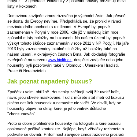
motýl 2 – 3 generace. Housenky z poslední snůšky přezimují mezi
listy v kokonech.
Domovinou zavíječe zimostrázového je východní Asie. Jak přesně
se dostal do Evropy nevíme. Předpokládá se, že pronikl v rámci
mezinárodního obchodu s rostlinami. V Evropě byl poprvé
zaznamenán v Porýní v roce 2006, kde již v následujícím roce
způsobil místy holožíry na buxusech. Na našem území byl poprvé
výskyt tohoto škůdce zaznamenán v roce 2011 v NP Podyjí. Na jaře
2013 byly zaznamenány lokálně silné žíry až holožíry také na
našem území, v okrajových částech Brna. Jak dokládají fotografie
zveřejněné na serveru
www.biolib.cz
, dospělci zavíječe nebo jeho
housenky byli pozorováni také v Olomouci, Uherském Hradišti,
Praze či Neratovicích.
Jak poznat napadený buxus?
Zpočátku velmi obtížně. Housenky začínají svůj žír uvnitř keře,
navíc jsou skvěle maskované. Tudíž můžete stát metr od buxusu
plného desítek housenek a nemusíte nic vidět. Ve chvíli, kdy se
housenky objeví na okraji keře, je jeho vnitřek důkladně
"zkonzumován".
Proto si dobře prohlédněte housenky na fotografii a keře buxusu
opakovaně pečlivě kontrolujte. Nejlépe, když větvičky rozhrnete a
podíváte se dovnitř. Přítomnost zavíječe zimostrázového prozradí