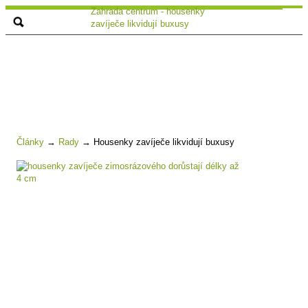
Zahrada centrum - housenky
zavíječe likvidují buxusy
Články
→
Rady
→
Housenky zavíječe likvidují buxusy