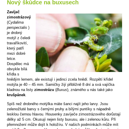
Nový škůdce na buxusech
Zavíječ
zimostrázový
(
Cydalima
perspectalis
)
je drobný
motýl z čeledi
travaříkovití,
který patří
mezi dobré
letce.
Dospělec má
obvykle bílá
křídla s
hnědým lemem, ale existují i jedinci zcela hnědí. Rozpětí křídel
motýla je 40 – 45 mm. Samičky žijí přibližně 8 dní a svá vajíčka
kladnou na listy
zimostrázu
(
Buxus
), známého u nás také jako
krušpánek
.
Spíš než drobného motýlka máte šanci najít jeho larvy. Jsou
zelenožluté barvy s černými pruhy a bílými puntíky s nápadně
lesklou černou hlavou. Housenky zavíječe zimostrázového dorůstají
délky až 5 cm. Okusují nejen listy buxusu, ale i zelenou kůru. Při
přemnožení může dojít k holožíru. V našich podmínkách může mít