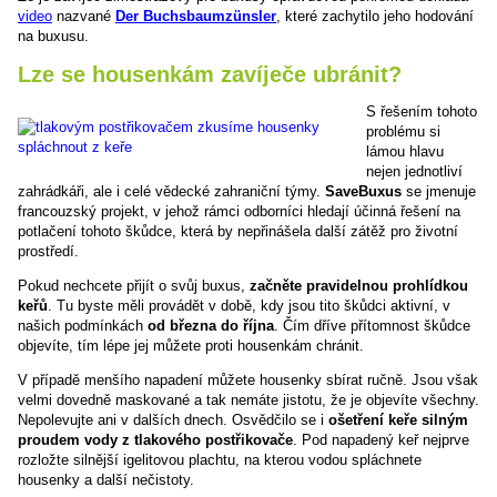
video
nazvané
Der Buchsbaumzünsler
, které zachytilo jeho hodování
na buxusu.
Lze se housenkám zavíječe ubránit?
S řešením tohoto
problému si
lámou hlavu
nejen jednotliví
zahrádkáři, ale i celé vědecké zahraniční týmy.
SaveBuxus
se jmenuje
francouzský projekt, v jehož rámci odborníci hledají účinná řešení na
potlačení tohoto škůdce, která by nepřinášela další zátěž pro životní
prostředí.
Pokud nechcete přijít o svůj buxus,
začněte pravidelnou prohlídkou
keřů
. Tu byste měli provádět v době, kdy jsou tito škůdci aktivní, v
našich podmínkách
od března do října
. Čím dříve přítomnost škůdce
objevíte, tím lépe jej můžete proti housenkám chránit.
V případě menšího napadení můžete housenky sbírat ručně. Jsou však
velmi dovedně maskované a tak nemáte jistotu, že je objevíte všechny.
Nepolevujte ani v dalších dnech. Osvědčilo se i
ošetření keře silným
proudem vody z tlakového postřikovače
. Pod napadený keř nejprve
rozložte silnější igelitovou plachtu, na kterou vodou spláchnete
housenky a další nečistoty.