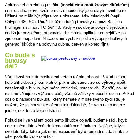
Aplikace chemického postřiku (
insekticidu proti žravým škůdcům
)
není snadná právě kvůli tomu, že housenky jsou ukryté uvnitř keře.
Účinné by měly být přípravky s obsahem látky thiacloprid (např.
Calypso 480 SC). Použít můžete také přípravky na bázi Bacillus
thuringiensis, např. FORAY 48. Vždy však dbejte pokynů výrobce a
dodržujte bezpečnostní pravidla. Insekticid aplikujte co nejdříve po
zjištěném napadení. Načasování vychází podle vývoje jednotlivých
generací škůdce na polovinu dubna, červen a konec října.
Co bude s
buxusy
dál?
Vše závisí na míře poškození keře a ročním období. Pokud nejsou
keře zlikvidovány kompletně, pak
máte šanci, že se výhony opět
zazelenají
a buxus, byť méně vzhledný, poroste dál. Zvlášť, pokud
rostlině věnujete zvýšenou péči, včetně zálivky v období sucha. Pokud
došlo k napadení buxusu, který nemáte v místě svého bydliště, je
možné, že jej housenky ožerou tak důkladně, že vám nezbude nic
jiného, než torzo keře odstranit.
Pokud se i ve vašem okolí tento škůdce objevil, budeme rádi, když
nám o něm dáte vědět do komentářů pod článkem. Nejlépe, když
uvedete
kdy, kde a jak silné napadení bylo
, případně zda a jak se
vám podařilo keř zachránit.