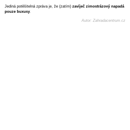
Jediná potěšitelná zpráva je, že (zatím)
zavíječ zimostrázový napadá
pouze buxusy
.
Autor: Zahradacentrum.cz