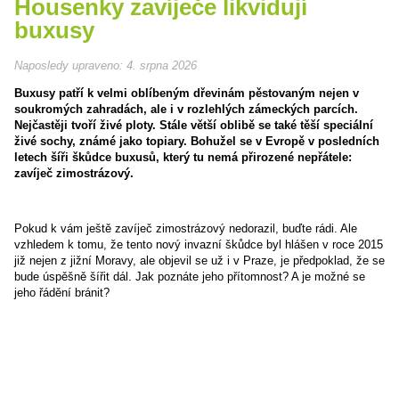
Housenky zavíječe likvidují
buxusy
Naposledy upraveno:
4. srpna 2026
Buxusy patří k velmi oblíbeným dřevinám pěstovaným nejen v
soukromých zahradách, ale i v rozlehlých zámeckých parcích.
Nejčastěji tvoří živé ploty. Stále větší oblibě se také těší speciální
živé sochy, známé jako topiary. Bohužel se v Evropě v posledních
letech šíři škůdce buxusů, který tu nemá přirozené nepřátele:
zavíječ zimostrázový.
Pokud k vám ještě zavíječ zimostrázový nedorazil, buďte rádi. Ale
vzhledem k tomu, že tento nový invazní škůdce byl hlášen v roce 2015
již nejen z jižní Moravy, ale objevil se už i v Praze, je předpoklad, že se
bude úspěšně šířit dál. Jak poznáte jeho přítomnost? A je možné se
jeho řádění bránit?