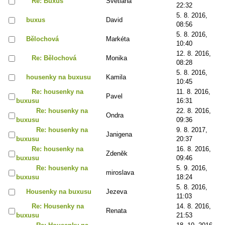
Re: Buxus
Světlana
22:32
5. 8. 2016,
buxus
David
08:56
5. 8. 2016,
Bělochová
Markéta
10:40
12. 8. 2016,
Re: Bělochová
Monika
08:28
5. 8. 2016,
housenky na buxusu
Kamila
10:45
Re: housenky na
11. 8. 2016,
Pavel
buxusu
16:31
Re: housenky na
22. 8. 2016,
Ondra
buxusu
09:36
Re: housenky na
9. 8. 2017,
Janigena
buxusu
20:37
Re: housenky na
16. 8. 2016,
Zdeněk
buxusu
09:46
Re: housenky na
5. 9. 2016,
miroslava
buxusu
18:24
5. 8. 2016,
Housenky na buxusu
Jezeva
11:03
Re: Housenky na
14. 8. 2016,
Renata
buxusu
21:53