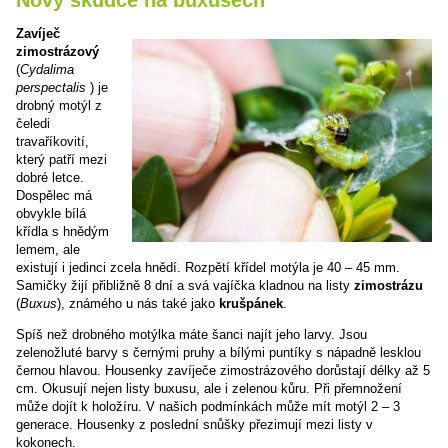
Zavíječ
zimostrázový
(
Cydalima
perspectalis
) je
drobný motýl z
čeledi
travaříkovití,
který patří mezi
dobré letce.
Dospělec má
obvykle bílá
křídla s hnědým
lemem, ale
existují i jedinci zcela hnědí. Rozpětí křídel motýla je 40 – 45 mm.
Samičky žijí přibližně 8 dní a svá vajíčka kladnou na listy
zimostrázu
(
Buxus
), známého u nás také jako
krušpánek
.
Spíš než drobného motýlka máte šanci najít jeho larvy. Jsou
zelenožluté barvy s černými pruhy a bílými puntíky s nápadně lesklou
černou hlavou. Housenky zavíječe zimostrázového dorůstají délky až 5
cm. Okusují nejen listy buxusu, ale i zelenou kůru. Při přemnožení
může dojít k holožíru. V našich podmínkách může mít motýl 2 – 3
generace. Housenky z poslední snůšky přezimují mezi listy v
kokonech.