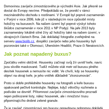
Domovinou zavíječe zimostrázového je východní Asie. Jak přesně se
dostal do Evropy nevíme. Předpokládá se, že pronikl v rámci
mezinárodního obchodu s rostlinami. V Evropě byl poprvé zaznamenán
v Porýní v roce 2006, kde již v následujícím roce způsobil místy
holožíry na buxusech. Na našem území byl poprvé výskyt tohoto
škůdce zaznamenán v roce 2011 v NP Podyjí. Na jaře 2013 byly
zaznamenány lokálně silné žíry až holožíry také na našem území, v
okrajových částech Brna. Jak dokládají fotografie zveřejněné na
serveru
www.biolib.cz
, dospělci zavíječe nebo jeho housenky byli
pozorováni také v Olomouci, Uherském Hradišti, Praze či Neratovicích.
Jak poznat napadený buxus?
Zpočátku velmi obtížně. Housenky začínají svůj žír uvnitř keře, navíc
jsou skvěle maskované. Tudíž můžete stát metr od buxusu plného
desítek housenek a nemusíte nic vidět. Ve chvíli, kdy se housenky
objeví na okraji keře, je jeho vnitřek důkladně "zkonzumován".
Proto si dobře prohlédněte housenky na fotografii a keře buxusu
opakovaně pečlivě kontrolujte. Nejlépe, když větvičky rozhrnete a
podíváte se dovnitř. Přítomnost zavíječe zimostrázového prozradí
nejen poškozené listy, nález housenek, ale i množství trusu
připomínajícího drobné zelené granule.
Že je zavíječ zimostrázový pro buxusy opravdovou pohromou dokládá