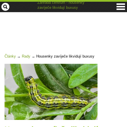
Zahrada centrum - housenky
zavíječe likvidují buxusy
Články
→
Rady
→
Housenky zavíječe likvidují buxusy