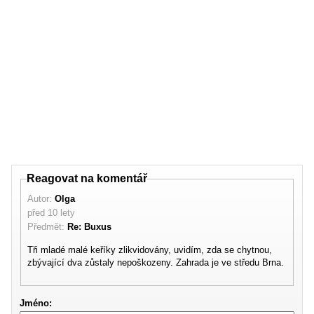
Reagovat na komentář
Autor:
Olga
před 10 lety
Předmět:
Re: Buxus
Tři mladé malé keříky zlikvidovány, uvidím, zda se chytnou,
zbývající dva zůstaly nepoškozeny. Zahrada je ve středu Brna.
Jméno: