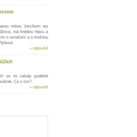
ervem
anou mrkev červíkem asi
růžová, má hnědou hlavu a
sím o označení a o možnou
 Rybová
»
odpověď
růžích
ůží se mi začaly podélně
ruliček. Co s tím?
»
odpověď