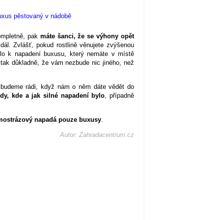
ompletně, pak
máte šanci, že se výhony opět
ál. Zvlášť, pokud rostlině věnujete zvýšenou
šlo k napadení buxusu, který nemáte v místě
 tak důkladně, že vám nezbude nic jiného, než
, budeme rádi, když nám o něm dáte vědět do
dy, kde a jak silné napadení bylo
, případně
imostrázový napadá pouze buxusy
.
Autor: Zahradacentrum.cz