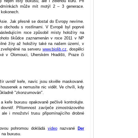
 nejen listy buxusu, ale i zelenou kůru. Při
podmínkách může mít motýl 2 – 3 generace.
v kokonech.
Asie. Jak přesně se dostal do Evropy nevíme.
ho obchodu s rostlinami. V Evropě byl poprvé
sledujícím roce způsobil místy holožíry na
tohoto škůdce zaznamenán v roce 2011 v NP
ilné žíry až holožíry také na našem území, v
e zveřejněné na serveru
www.biolib.cz
, dospělci
aké v Olomouci, Uherském Hradišti, Praze či
žír uvnitř keře, navíc jsou skvěle maskované.
housenek a nemusíte nic vidět. Ve chvíli, kdy
 důkladně "zkonzumován".
i a keře buxusu opakovaně pečlivě kontrolujte.
 dovnitř. Přítomnost zavíječe zimostrázového
 ale i množství trusu připomínajícího drobné
vdovou pohromou dokládá
video
nazvané
Der
í na buxusu.