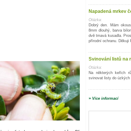
Napadená mrkev č
Otázka:
Dobrý den. Mám okous
8mm dlouhý, barva bílo
dvě tmavá kusadla. Pro
přírodní ochranu. Děkuji
Svinování listů na 
Otázka:
Na některých keřích r
svinovat listy do úzkých 
»
Více informací