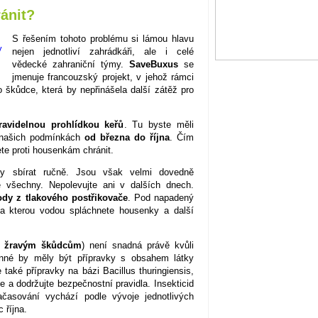
ánit?
S řešením tohoto problému si lámou hlavu
nejen jednotliví zahrádkáři, ale i celé
vědecké zahraniční týmy.
SaveBuxus
se
jmenuje francouzský projekt, v jehož rámci
o škůdce, která by nepřinášela další zátěž pro
ravidelnou prohlídkou keřů
. Tu byste měli
v našich podmínkách
od března do října
. Čím
ete proti housenkám chránit.
y sbírat ručně. Jsou však velmi dovedně
e všechny. Nepolevujte ani v dalších dnech.
dy z tlakového postřikovače
. Pod napadený
, na kterou vodou spláchnete housenky a další
ti žravým škůdcům
) není snadná právě kvůli
inné by měly být přípravky s obsahem látky
také přípravky na bázi Bacillus thuringiensis,
a dodržujte bezpečnostní pravidla. Insekticid
ačasování vychází podle vývoje jednotlivých
 října.