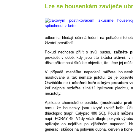
Lze se housenkám zavíječe ubr
odborníci hledají účinná řešení na potlačení tohot
životní prostředí.
Pokud nechcete přijít o svůj buxus,
začněte p
provádět v době, kdy jsou tito škůdci aktivní, 
dříve přítomnost škůdce objevíte, tím lépe jej můž
V případě menšího napadení můžete housenk
maskované a tak nemáte jistotu, že je objevít
Osvědčilo se i
ošetření keře silným proudem vo
keř nejprve rozložte silnější igelitovou plachtu
nečistoty.
Aplikace chemického postřiku (
insekticidu pro
tomu, že housenky jsou ukryté uvnitř keře. Úč
thiacloprid (např. Calypso 480 SC). Použít můžete 
např. FORAY 48. Vždy však dbejte pokynů výrobce 
aplikujte co nejdříve po zjištěném napadení. N
generací škůdce na polovinu dubna, červen a konec