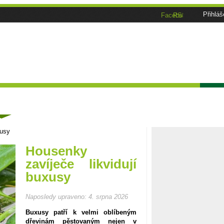
Přihláš
Facebook
RSS
Tématické speciály
Zahrádkářský kalendář
Poča
ánky
xusy
Housenky
zavíječe likvidují
buxusy
Naposledy upraveno:
4. srpna 2026
Buxusy patří k velmi oblíbeným
dřevinám pěstovaným nejen v