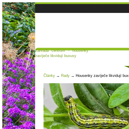
Zahrada centrum - housenky
Hlavní strana
Poradna a diskuse
zavíječe likvidují buxusy
Čl
Články
→
Rady
→
Housenky zavíječe likvidují bu