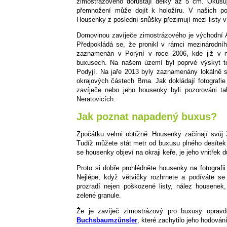
zimostrázového dorůstají délky až 5 cm. Okusují
přemnožení může dojít k holožíru. V našich 
Housenky z poslední snůšky přezimují mezi listy 
Domovinou zavíječe zimostrázového je východní 
Předpokládá se, že pronikl v rámci mezinárodní
zaznamenán v Porýní v roce 2006, kde již v ná
buxusech. Na našem území byl poprvé výskyt 
Podyjí. Na jaře 2013 byly zaznamenány lokálně s
okrajových částech Brna. Jak dokládají fotografi
zavíječe nebo jeho housenky byli pozorováni t
Neratovicích.
Jak poznat napadený buxus?
Zpočátku velmi obtížně. Housenky začínají svůj 
Tudíž můžete stát metr od buxusu plného desítek 
se housenky objeví na okraji keře, je jeho vnitřek
Proto si dobře prohlédněte housenky na fotografi
Nejlépe, když větvičky rozhrnete a podíváte se
prozradí nejen poškozené listy, nález housenek,
zelené granule.
Že je zavíječ zimostrázový pro buxusy opra
Buchsbaumzünsler
, které zachytilo jeho hodován