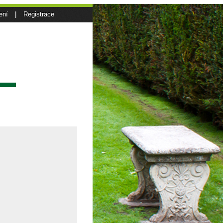
ení
|
Registrace
sí