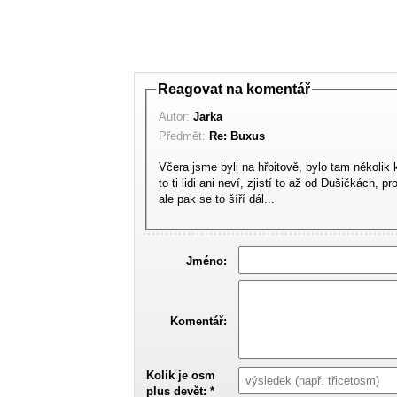
Reagovat na komentář
Autor:
Jarka
Předmět:
Re: Buxus
Včera jsme byli na hřbitově, bylo tam několik
to ti lidi ani neví, zjistí to až od Dušičkách, 
ale pak se to šíří dál...
Jméno:
Komentář:
Kolik je osm
plus devět: *