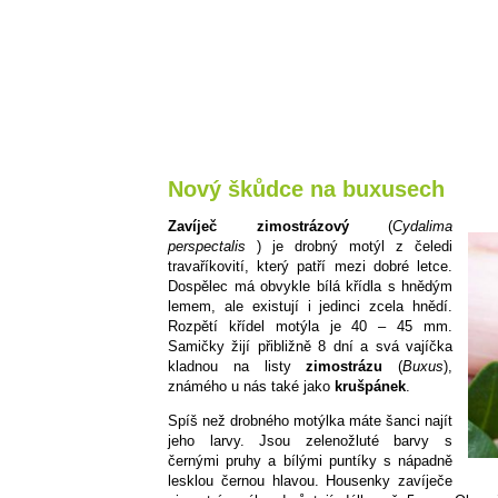
Nový škůdce na buxusech
Zavíječ zimostrázový
(
Cydalima
perspectalis
) je drobný motýl z čeledi
travaříkovití, který patří mezi dobré letce.
Dospělec má obvykle bílá křídla s hnědým
lemem, ale existují i jedinci zcela hnědí.
Rozpětí křídel motýla je 40 – 45 mm.
Samičky žijí přibližně 8 dní a svá vajíčka
kladnou na listy
zimostrázu
(
Buxus
),
známého u nás také jako
krušpánek
.
Spíš než drobného motýlka máte šanci najít
jeho larvy. Jsou zelenožluté barvy s
černými pruhy a bílými puntíky s nápadně
lesklou černou hlavou. Housenky zavíječe