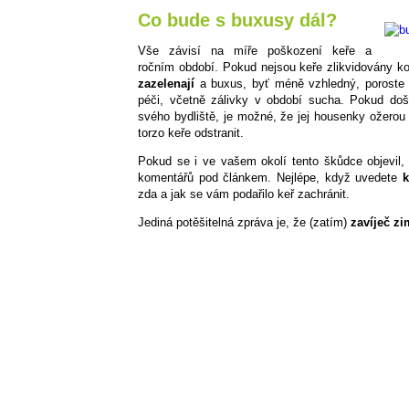
Co bude s buxusy dál?
Vše závisí na míře poškození keře a
ročním období. Pokud nejsou keře zlikvidovány k
zazelenají
a buxus, byť méně vzhledný, poroste d
péči, včetně zálivky v období sucha. Pokud do
svého bydliště, je možné, že jej housenky ožerou
torzo keře odstranit.
Pokud se i ve vašem okolí tento škůdce objevil
komentářů pod článkem. Nejlépe, když uvedete
k
zda a jak se vám podařilo keř zachránit.
Jediná potěšitelná zpráva je, že (zatím)
zavíječ z