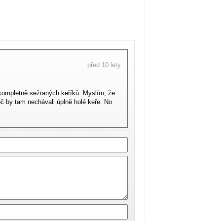
před 10 lety
 kompletně sežraných keříků. Myslím, že
proč by tam nechávali úplně holé keře. No