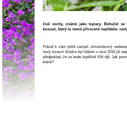
živé sochy, známé jako topiary. Bohužel se 
buxusů, který tu nemá přirozené nepřátele: zaví
Pokud k vám ještě zavíječ zimostrázový nedorazi
nový invazní škůdce byl hlášen v roce 2015 již nejen
předpoklad, že se bude úspěšně šířit dál. Jak pozn
bránit?