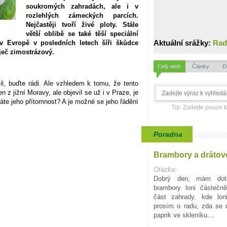
soukromých zahradách, ale i v
rozlehlých zámeckých parcích.
Nejčastěji tvoří živé ploty. Stále
větší oblibě se také těší speciální
Aktuální srážky:
Rad
v Evropě v posledních letech šíři škůdce
ječ zimostrázový.
Celý web
Články
D
l, buďte rádi. Ale vzhledem k tomu, že tento
 z jižní Moravy, ale objevil se už i v Praze, je
áte jeho přítomnost? A je možné se jeho řádění
Tip: Zadejte pouze 
Poradna
Brambory a drátov
Otázka:
Dobrý den, mám dota
brambory loni částečn
část zahrady, kde lon
prosím o radu, zda se d
paprik ve skleníku…