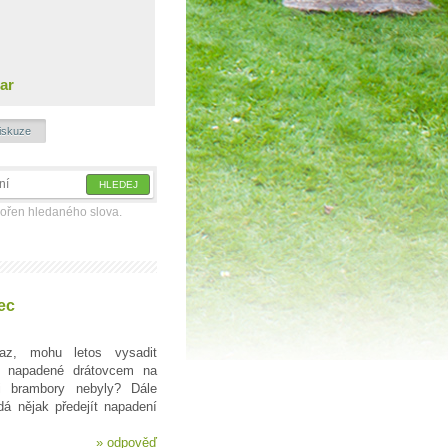
ar
iskuze
kořen hledaného slova.
ec
z, mohu letos vysadit
ě napadené drátovcem na
i brambory nebyly? Dále
á nějak předejít napadení
»
odpověď