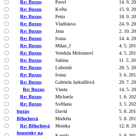
Re: Buxus
Pavel
14. 9. 2
Re: Buxus
Květa
15. 9. 2
Re: Buxus
Petra
18. 9. 2
Re: Buxus
Vladislava
24. 9. 2
Re: Buxus
Jana
2. 10. 2
Re: Buxus
Ivana
14. 4. 2
Re: Buxus
Milan_J
4. 5. 20
Re: Buxus
Vendula Melounoví
4. 5. 20
Re: Buxus
Sabina
11. 5. 2
Re: Buxus
Lubomír
28. 5. 2
Re: Buxus
Ivana
3. 6. 20
Re: Buxus
Gabriela Jarkulišová
29. 7. 2
Re: Buxus
Vlasta
14. 5. 2
Re: Buxus
Michaela
1. 6. 20
Re: Buxus
Světlana
3. 5. 20
buxus
David
5. 8. 20
Bělochová
Markéta
5. 8. 20
Re: Bělochová
Monika
12. 8. 2
housenky na
Kamila
5. 8. 20