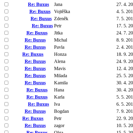
Re: Buxus
Jana
27. 4. 2
Re: Buxus
Vojtěška
4. 5. 20
Re: Buxus
Zdeněk
7. 5. 20
Re: Buxus
Petr
17. 5. 2
Re: Buxus
Jitka
24. 7. 2
Re: Buxus
Michal
8. 9. 20
Re: Buxus
Pavla
2. 4. 20
Re: Buxus
Honza
18. 9. 2
Re: Buxus
Alena
24. 9. 2
Re: Buxus
Mavis
12. 4. 2
Re: Buxus
Milada
25. 5. 2
Re: Buxus
Kamila
30. 4. 2
Re: Buxus
Hana
30. 4. 2
Re: Buxus
Karla
5. 5. 20
Re: Buxus
Iva
6. 5. 20
Re: Buxus
Bogdan
7. 9. 20
Re: Buxus
Petr
22. 9. 2
Re: Buxus
zagor
10. 5. 2
Re: Buxus
Olga
15. 5. 2