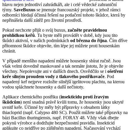
hlavu nejen jednotliví zahrádkáři, ale i celé vědecké zahraniční
týmy.
SaveBuxus
se jmenuje francouzský projekt, v jehož rámci
odborníci hledají účinná řešení na potlačení tohoto škůdce, která by
nepřinášela další zátěž pro životní prostředí.
Pokud nechcete přijít o svůj buxus,
začněte pravidelnou
prohlídkou keřů
. Tu byste měli provádět v době, kdy jsou tito
škůdci aktivní, v našich podmínkách
od března do října
. Čím dříve
přítomnost škůdce objevíte, tím lépe jej můžete proti housenkám
chránit.
V případě menšího napadení můžete housenky sbírat ručně. Jsou
však velmi dovedně maskované a tak nemáte jistotu, že je objevíte
všechny. Nepolevujte ani v dalších dnech. Osvědčilo se i
ošetření
keře silným proudem vody z tlakového postřikovače
. Pod
napadený keř nejprve rozložte silnější igelitovou plachtu, na kterou
vodou spláchnete housenky a další nečistoty.
Aplikace chemického postřiku (
insekticidu proti žravým
škůdcům
) není snadná právě kvůli tomu, že housenky jsou ukryté
uvnitř keře. Účinné by měly být přípravky s obsahem látky
thiacloprid (např. Calypso 480 SC). Použít můžete také přípravky na
bázi Bacillus thuringiensis, např. FORAY 48. Vždy však dbejte
pokynů výrobce a dodržujte bezpečnostní pravidla. Insekticid
aplikujte co nejdříve po zjištěném napadení. Načasování vychází