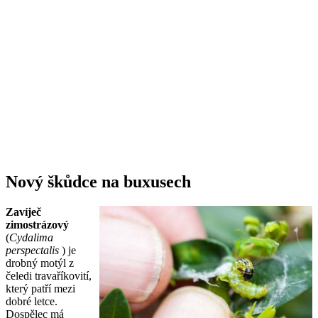
Nový škůdce na buxusech
Zavíječ
zimostrázový
(
Cydalima
perspectalis
) je
drobný motýl z
čeledi travaříkovití,
který patří mezi
dobré letce.
Dospělec má