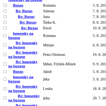
Buxus
Romana
5. 8. 20
Re: Buxus
Simona
7. 8. 20
Re: Buxus
Jana
7. 8. 20
Re: Buxus
Šárka K.
8. 8. 20
Re: Buxus
Pavel
10. 8. 2
housenky na
Romana
5. 8. 20
buxusu
Re: housenky
Miriam
6. 8. 20
na buxusu
Re: housenky
Petra Olomouc
19. 8. 2
na buxusu
Re: housenky
Milan, Frýdek-Místek
9. 9. 20
na buxusu
Buxus
Jakub
5. 8. 20
housenky na
jitka
5. 8. 20
buxusu
Re: housenky
Lenka
18. 8. 2
na buxusu
Re: housenky
jirka
29. 7. 2
na buxusu
Re: housenky