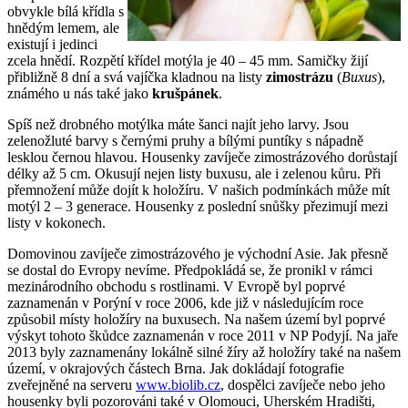
obvykle bílá křídla s
hnědým lemem, ale
existují i jedinci
zcela hnědí. Rozpětí křídel motýla je 40 – 45 mm. Samičky žijí
přibližně 8 dní a svá vajíčka kladnou na listy
zimostrázu
(
Buxus
),
známého u nás také jako
krušpánek
.
Spíš než drobného motýlka máte šanci najít jeho larvy. Jsou
zelenožluté barvy s černými pruhy a bílými puntíky s nápadně
lesklou černou hlavou. Housenky zavíječe zimostrázového dorůstají
délky až 5 cm. Okusují nejen listy buxusu, ale i zelenou kůru. Při
přemnožení může dojít k holožíru. V našich podmínkách může mít
motýl 2 – 3 generace. Housenky z poslední snůšky přezimují mezi
listy v kokonech.
Domovinou zavíječe zimostrázového je východní Asie. Jak přesně
se dostal do Evropy nevíme. Předpokládá se, že pronikl v rámci
mezinárodního obchodu s rostlinami. V Evropě byl poprvé
zaznamenán v Porýní v roce 2006, kde již v následujícím roce
způsobil místy holožíry na buxusech. Na našem území byl poprvé
výskyt tohoto škůdce zaznamenán v roce 2011 v NP Podyjí. Na jaře
2013 byly zaznamenány lokálně silné žíry až holožíry také na našem
území, v okrajových částech Brna. Jak dokládají fotografie
zveřejněné na serveru
www.biolib.cz
, dospělci zavíječe nebo jeho
housenky byli pozorováni také v Olomouci, Uherském Hradišti,