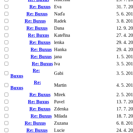
Re: Buxus
Eva
31. 7. 2
Re: Buxus
Naďa
5. 6. 20
Re: Buxus
Radek
3. 8. 20
Re: Buxus
Dana
12. 9. 2
Re: Buxus
Kateřina
27. 4. 2
Re: Buxus
lenka
29. 4. 2
Re: Buxus
Hanka
29. 4. 2
Re: Buxus
jana
1. 5. 20
Re: Buxus
Iva
3. 5. 20
Re:
Gabi
3. 5. 20
Buxus
Re:
Martin
4. 5. 20
Buxus
Re: Buxus
Mirek
2. 5. 20
Re: Buxus
Pavel
13. 7. 2
Re: Buxus
Zdenka
17. 7. 2
Re: Buxus
Milada
18. 7. 2
Re: Buxus
Zuzana
6. 8. 20
Re: Buxus
Lucie
24. 4. 2