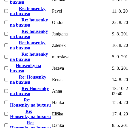
buxusu
Re: housenky
Pavel
11. 8. 2
na buxusu
Re: housenky
Ondra
22. 8. 2
na buxusu
Re: housenky
Janigena
9. 8. 20
na buxusu
Re: housenky
Zdeněk
16. 8. 2
na buxusu
Re: housenky
miroslava
5. 9. 20
na buxusu
Housenky na
Jezeva
5. 8. 20
buxusu
Re: Housenky
Renata
14. 8. 2
na buxusu
Re: Housenky
18. 10. 
Anna
na buxusu
09:40
Re:
Hanka
15. 4. 2
Housenky na buxusu
Re:
Eliška
17. 4. 2
Housenky na buxusu
Re:
Danka
8. 5. 20
Housenky na buxusu