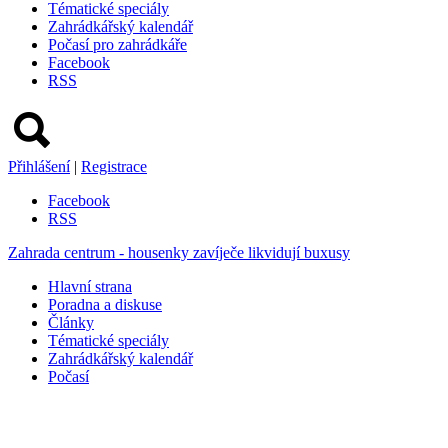
Tématické speciály
Zahrádkářský kalendář
Počasí pro zahrádkáře
Facebook
RSS
Přihlášení
|
Registrace
Facebook
RSS
Zahrada centrum - housenky zavíječe likvidují buxusy
Hlavní strana
Poradna a diskuse
Články
Tématické speciály
Zahrádkářský kalendář
Počasí