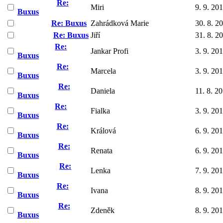
Re:
Miri
9. 9. 20
Buxus
Re: Buxus
Zahrádková Marie
30. 8. 2
Re: Buxus
Jiří
31. 8. 2
Re:
Jankar Profi
3. 9. 20
Buxus
Re:
Marcela
3. 9. 20
Buxus
Re:
Daniela
11. 8. 2
Buxus
Re:
Fialka
3. 9. 20
Buxus
Re:
Králová
6. 9. 20
Buxus
Re:
Renata
6. 9. 20
Buxus
Re:
Lenka
7. 9. 20
Buxus
Re:
Ivana
8. 9. 20
Buxus
Re:
Zdeněk
8. 9. 20
Buxus