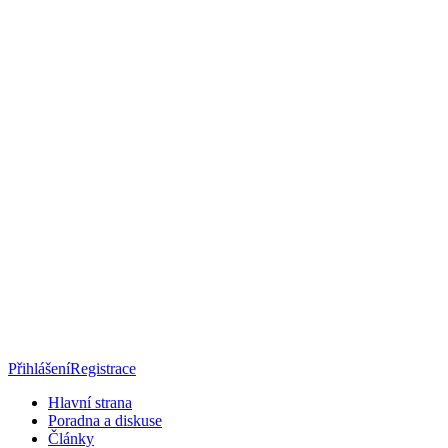
Přihlášení
Registrace
Hlavní strana
Poradna a diskuse
Články