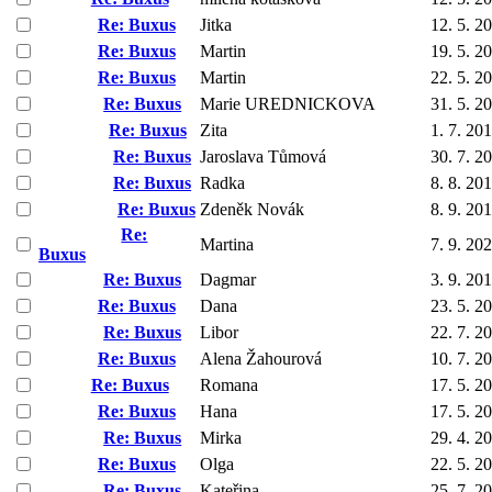
Re: Buxus
Jitka
12. 5. 2
Re: Buxus
Martin
19. 5. 2
Re: Buxus
Martin
22. 5. 2
Re: Buxus
Marie UREDNICKOVA
31. 5. 2
Re: Buxus
Zita
1. 7. 20
Re: Buxus
Jaroslava Tůmová
30. 7. 2
Re: Buxus
Radka
8. 8. 20
Re: Buxus
Zdeněk Novák
8. 9. 20
Re:
Martina
7. 9. 20
Buxus
Re: Buxus
Dagmar
3. 9. 20
Re: Buxus
Dana
23. 5. 2
Re: Buxus
Libor
22. 7. 2
Re: Buxus
Alena Žahourová
10. 7. 2
Re: Buxus
Romana
17. 5. 2
Re: Buxus
Hana
17. 5. 2
Re: Buxus
Mirka
29. 4. 2
Re: Buxus
Olga
22. 5. 2
Re: Buxus
Kateřina
25. 7. 2