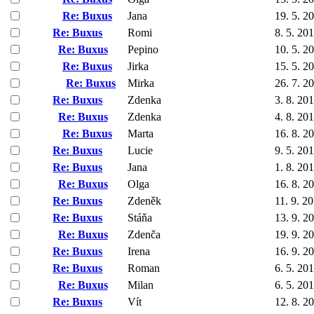
Re: Buxus
Jana
19. 5. 2
Re: Buxus
Romi
8. 5. 20
Re: Buxus
Pepino
10. 5. 2
Re: Buxus
Jirka
15. 5. 2
Re: Buxus
Mirka
26. 7. 2
Re: Buxus
Zdenka
3. 8. 20
Re: Buxus
Zdenka
4. 8. 20
Re: Buxus
Marta
16. 8. 2
Re: Buxus
Lucie
9. 5. 20
Re: Buxus
Jana
1. 8. 20
Re: Buxus
Olga
16. 8. 2
Re: Buxus
Zdeněk
11. 9. 2
Re: Buxus
Stáňa
13. 9. 2
Re: Buxus
Zdenča
19. 9. 2
Re: Buxus
Irena
16. 9. 2
Re: Buxus
Roman
6. 5. 20
Re: Buxus
Milan
6. 5. 20
Re: Buxus
Vít
12. 8. 2