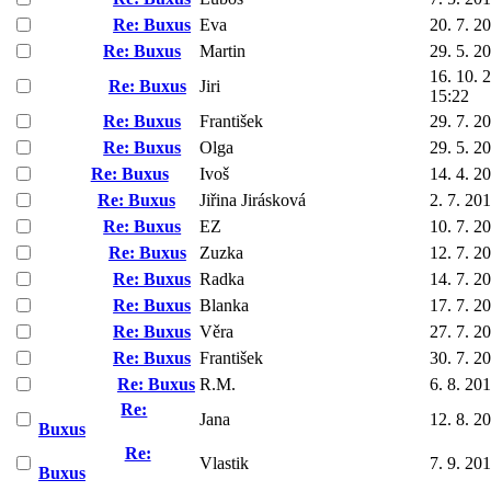
Re: Buxus
Eva
20. 7. 2
Re: Buxus
Martin
29. 5. 2
16. 10. 
Re: Buxus
Jiri
15:22
Re: Buxus
František
29. 7. 2
Re: Buxus
Olga
29. 5. 2
Re: Buxus
Ivoš
14. 4. 2
Re: Buxus
Jiřina Jirásková
2. 7. 20
Re: Buxus
EZ
10. 7. 2
Re: Buxus
Zuzka
12. 7. 2
Re: Buxus
Radka
14. 7. 2
Re: Buxus
Blanka
17. 7. 2
Re: Buxus
Věra
27. 7. 2
Re: Buxus
František
30. 7. 2
Re: Buxus
R.M.
6. 8. 20
Re:
Jana
12. 8. 2
Buxus
Re:
Vlastik
7. 9. 20
Buxus