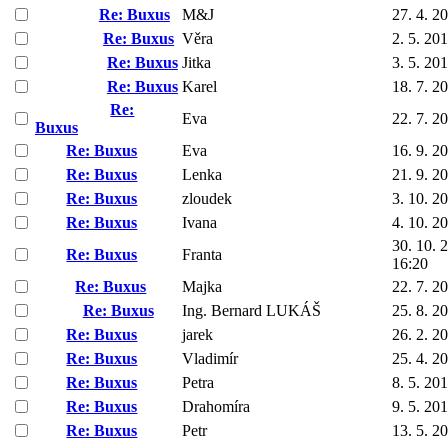
Re: Buxus
M&J
27. 4. 2
Re: Buxus
Věra
2. 5. 20
Re: Buxus
Jitka
3. 5. 20
Re: Buxus
Karel
18. 7. 2
Re:
Eva
22. 7. 2
Buxus
Re: Buxus
Eva
16. 9. 2
Re: Buxus
Lenka
21. 9. 2
Re: Buxus
zloudek
3. 10. 2
Re: Buxus
Ivana
4. 10. 2
30. 10. 
Re: Buxus
Franta
16:20
Re: Buxus
Majka
22. 7. 2
Re: Buxus
Ing. Bernard LUKÁŠ
25. 8. 2
Re: Buxus
jarek
26. 2. 2
Re: Buxus
Vladimír
25. 4. 2
Re: Buxus
Petra
8. 5. 20
Re: Buxus
Drahomíra
9. 5. 20
Re: Buxus
Petr
13. 5. 2