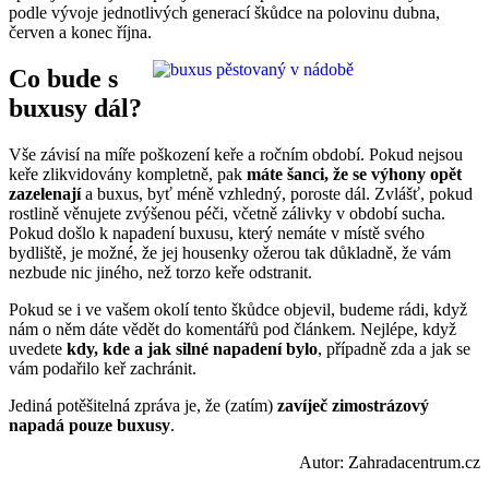
podle vývoje jednotlivých generací škůdce na polovinu dubna,
červen a konec října.
Co bude s
buxusy dál?
Vše závisí na míře poškození keře a ročním období. Pokud nejsou
keře zlikvidovány kompletně, pak
máte šanci, že se výhony opět
zazelenají
a buxus, byť méně vzhledný, poroste dál. Zvlášť, pokud
rostlině věnujete zvýšenou péči, včetně zálivky v období sucha.
Pokud došlo k napadení buxusu, který nemáte v místě svého
bydliště, je možné, že jej housenky ožerou tak důkladně, že vám
nezbude nic jiného, než torzo keře odstranit.
Pokud se i ve vašem okolí tento škůdce objevil, budeme rádi, když
nám o něm dáte vědět do komentářů pod článkem. Nejlépe, když
uvedete
kdy, kde a jak silné napadení bylo
, případně zda a jak se
vám podařilo keř zachránit.
Jediná potěšitelná zpráva je, že (zatím)
zavíječ zimostrázový
napadá pouze buxusy
.
Autor: Zahradacentrum.cz