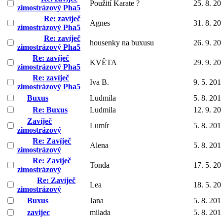
Použití Karate ?
25. 8. 2
zimostrázový Pha5
Re: zavíječ
Agnes
31. 8. 2
zimostrázový Pha5
Re: zavíječ
housenky na buxusu
26. 9. 2
zimostrázový Pha5
Re: zavíječ
KVĚTA
29. 9. 2
zimostrázový Pha5
Re: zavíječ
Iva B.
9. 5. 20
zimostrázový Pha5
Buxus
Ludmila
5. 8. 20
Re: Buxus
Ludmila
12. 9. 2
Zavíječ
Lumír
5. 8. 20
zimostrázový
Re: Zavíječ
Alena
5. 8. 20
zimostrázový
Re: Zavíječ
Tonda
17. 5. 2
zimostrázový
Re: Zavíječ
Lea
18. 5. 2
zimostrázový
Buxus
Jana
5. 8. 20
zavijec
milada
5. 8. 20