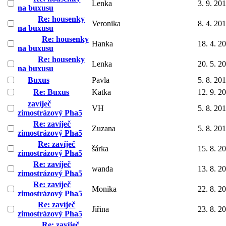
Lenka
3. 9. 20
na buxusu
Re: housenky
Veronika
8. 4. 20
na buxusu
Re: housenky
Hanka
18. 4. 2
na buxusu
Re: housenky
Lenka
20. 5. 2
na buxusu
Buxus
Pavla
5. 8. 20
Re: Buxus
Katka
12. 9. 2
zavíječ
VH
5. 8. 20
zimostrázový Pha5
Re: zavíječ
Zuzana
5. 8. 20
zimostrázový Pha5
Re: zavíječ
šárka
15. 8. 2
zimostrázový Pha5
Re: zavíječ
wanda
13. 8. 2
zimostrázový Pha5
Re: zavíječ
Monika
22. 8. 2
zimostrázový Pha5
Re: zavíječ
Jiřina
23. 8. 2
zimostrázový Pha5
Re: zavíječ