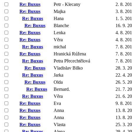
Re: Buxus
Petr - Klecany
2. 8. 20
Re: Buxus
Majka
3. 8. 20
Re: Buxus
Hana
1. 5. 20
Re: Buxus
Blanche
16. 9. 2
Re: Buxus
Lenka
4. 8. 20
Re: Buxus
Věra
4. 8. 20
Re: Buxus
michal
7. 8. 20
Re: Buxus
Hranická Rúžena
7. 8. 20
Re: Buxus
Petra Přecechtělová
7. 8. 20
Re: Buxus
Vladislav Bilko
28. 3. 2
Re: Buxus
Jarka
22. 4. 2
Re: Buxus
Olda
26. 5. 2
Re: Buxus
Bernard.
21. 7. 2
Re: Buxus
Věra
21. 6. 2
Re: Buxus
Eva
9. 8. 20
Re: Buxus
Anna
13. 8. 2
Re: Buxus
Anna
13. 8. 2
Re: Buxus
Vlasta
25. 3. 2
Re: Buxus
Alena
29. 4. 2