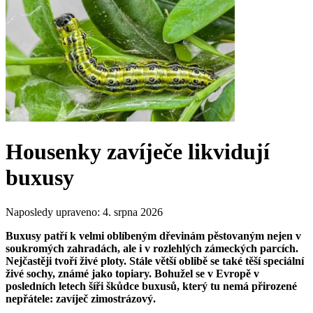
Housenky zavíječe likvidují
buxusy
Naposledy upraveno:
4. srpna 2026
Buxusy patří k velmi oblíbeným dřevinám pěstovaným nejen v
soukromých zahradách, ale i v rozlehlých zámeckých parcích.
Nejčastěji tvoří živé ploty. Stále větší oblibě se také těší speciální
živé sochy, známé jako topiary. Bohužel se v Evropě v
posledních letech šíři škůdce buxusů, který tu nemá přirozené
nepřátele: zavíječ zimostrázový.