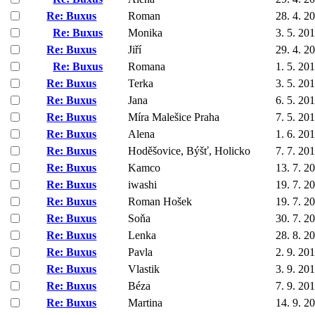
Re: Buxus
Roman
28. 4. 2
Re: Buxus
Monika
3. 5. 20
Re: Buxus
Jiří
29. 4. 2
Re: Buxus
Romana
1. 5. 20
Re: Buxus
Terka
3. 5. 20
Re: Buxus
Jana
6. 5. 20
Re: Buxus
Míra Malešice Praha
7. 5. 20
Re: Buxus
Alena
1. 6. 20
Re: Buxus
Hoděšovice, Býšť, Holicko
7. 7. 20
Re: Buxus
Kamco
13. 7. 2
Re: Buxus
iwashi
19. 7. 2
Re: Buxus
Roman Hošek
19. 7. 2
Re: Buxus
Soňa
30. 7. 2
Re: Buxus
Lenka
28. 8. 2
Re: Buxus
Pavla
2. 9. 20
Re: Buxus
Vlastik
3. 9. 20
Re: Buxus
Béza
7. 9. 20
Re: Buxus
Martina
14. 9. 2