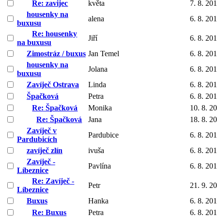
Re: zavijec
květa
7. 8. 20
housenky na
alena
6. 8. 20
buxusu
Re: housenky
Jiří
6. 8. 20
na buxusu
Zimostráz / buxus
Jan Temel
6. 8. 20
housenky na
Jolana
6. 8. 20
buxusu
Zavíječ Ostrava
Linda
6. 8. 20
Špačková
Petra
6. 8. 20
Re: Špačková
Monika
10. 8. 2
Re: Špačková
Jana
18. 8. 2
Zavíječ v
Pardubice
6. 8. 20
Pardubicích
zavíječ zlín
ivuša
6. 8. 20
Zavíječ -
Pavlína
6. 8. 20
Líbeznice
Re: Zavíječ -
Petr
21. 9. 2
Líbeznice
Buxus
Hanka
6. 8. 20
Re: Buxus
Petra
6. 8. 20