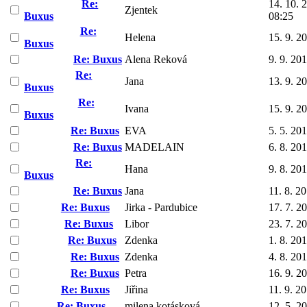
Re:
14. 10. 
Zjentek
Buxus
08:25
Re:
Helena
15. 9. 2
Buxus
Re: Buxus
Alena Reková
9. 9. 20
Re:
Jana
13. 9. 2
Buxus
Re:
Ivana
15. 9. 2
Buxus
Re: Buxus
EVA
5. 5. 20
Re: Buxus
MADELAIN
6. 8. 20
Re:
Hana
9. 8. 20
Buxus
Re: Buxus
Jana
11. 8. 2
Re: Buxus
Jirka - Pardubice
17. 7. 2
Re: Buxus
Libor
23. 7. 2
Re: Buxus
Zdenka
1. 8. 20
Re: Buxus
Zdenka
4. 8. 20
Re: Buxus
Petra
16. 9. 2
Re: Buxus
Jiřina
11. 9. 2
Re: Buxus
milena kotásková
12. 5. 2