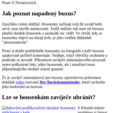
Praze či Neratovicích.
Jak poznat napadený buxus?
Zpočátku velmi obtížně. Housenky začínají svůj žír uvnitř keře,
navíc jsou skvěle maskované. Tudíž můžete stát metr od buxusu
plného desítek housenek a nemusíte nic vidět. Ve chvíli, kdy se
housenky objeví na okraji keře, je jeho vnitřek důkladně
"zkonzumován".
Proto si dobře prohlédněte housenky na fotografii a keře buxusu
opakovaně pečlivě kontrolujte. Nejlépe, když větvičky rozhrnete a
podíváte se dovnitř. Přítomnost zavíječe zimostrázového prozradí
nejen poškozené listy, nález housenek, ale i množství trusu
připomínajícího drobné zelené granule.
Že je zavíječ zimostrázový pro buxusy opravdovou pohromou
dokládá
video
nazvané
Der Buchsbaumzünsler
, které zachytilo
jeho hodování na buxusu.
Lze se housenkám zavíječe ubránit?
S řešením tohoto
problému si lámou