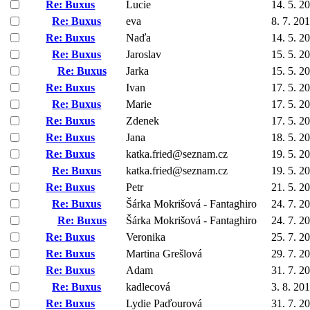
Re: Buxus
Lucie
14. 5. 2
Re: Buxus
eva
8. 7. 20
Re: Buxus
Naďa
14. 5. 2
Re: Buxus
Jaroslav
15. 5. 2
Re: Buxus
Jarka
15. 5. 2
Re: Buxus
Ivan
17. 5. 2
Re: Buxus
Marie
17. 5. 2
Re: Buxus
Zdenek
17. 5. 2
Re: Buxus
Jana
18. 5. 2
Re: Buxus
katka.fried@seznam.cz
19. 5. 2
Re: Buxus
katka.fried@seznam.cz
19. 5. 2
Re: Buxus
Petr
21. 5. 2
Re: Buxus
Šárka Mokrišová - Fantaghiro
24. 7. 2
Re: Buxus
Šárka Mokrišová - Fantaghiro
24. 7. 2
Re: Buxus
Veronika
25. 7. 2
Re: Buxus
Martina Grešlová
29. 7. 2
Re: Buxus
Adam
31. 7. 2
Re: Buxus
kadlecová
3. 8. 20
Re: Buxus
Lydie Paďourová
31. 7. 2