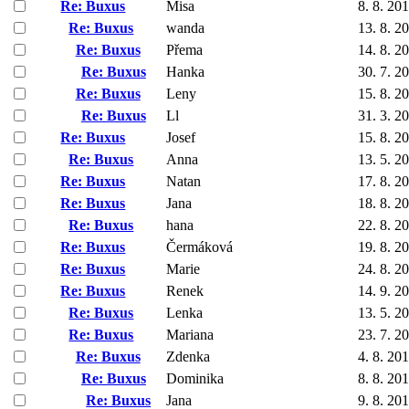
Re: Buxus
Misa
8. 8. 20
Re: Buxus
wanda
13. 8. 2
Re: Buxus
Přema
14. 8. 2
Re: Buxus
Hanka
30. 7. 2
Re: Buxus
Leny
15. 8. 2
Re: Buxus
Ll
31. 3. 2
Re: Buxus
Josef
15. 8. 2
Re: Buxus
Anna
13. 5. 2
Re: Buxus
Natan
17. 8. 2
Re: Buxus
Jana
18. 8. 2
Re: Buxus
hana
22. 8. 2
Re: Buxus
Čermáková
19. 8. 2
Re: Buxus
Marie
24. 8. 2
Re: Buxus
Renek
14. 9. 2
Re: Buxus
Lenka
13. 5. 2
Re: Buxus
Mariana
23. 7. 2
Re: Buxus
Zdenka
4. 8. 20
Re: Buxus
Dominika
8. 8. 20
Re: Buxus
Jana
9. 8. 20